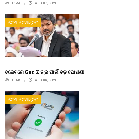
13556
AUG 07, 2026
ଦେଶ-ଦେଶାନ୍ତର
ବଜେଟରେ Gen Z ଙ୍କ ପାଇଁ ବଡ଼ ଘୋଷଣା
15049
AUG 06, 2026
ଦେଶ-ଦେଶାନ୍ତର