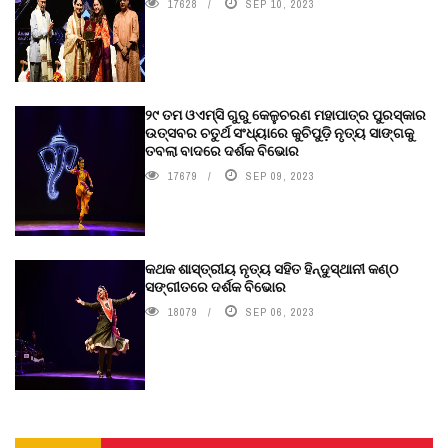
17628
SEP 10, 2023
୨୯ ତମ ଓଏମ୍‌ସି ଗୁରୁ କେଳୁଚରଣ ମହାପାତ୍ର ପୁରସ୍କାର
ଉତ୍ସବର ଚତୁର୍ଥ ସଂଧ୍ୟାରେ କୁଚିପୁଡ଼ି ନୃତ୍ୟ ସାଙ୍ଗକୁ
ତବଲା ବାଦରେ ଦର୍ଶକ ବିଭୋର
17679
SEP 09, 2023
କଥକ ଶାସ୍ତ୍ରୀୟ ନୃତ୍ୟ ସହିତ ହିନ୍ଦୁସ୍ଥାନୀ କଣ୍ଠ
ସଙ୍ଗୀତରେ ଦର୍ଶକ ବିଭୋର
18079
SEP 06, 2023