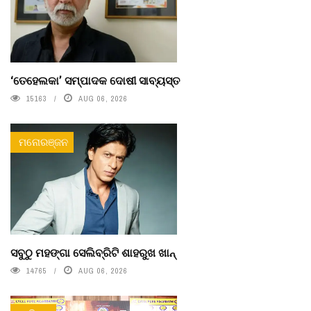
‘ତେହେଲକା’ ସମ୍ପାଦକ ଦୋଷୀ ସାବ୍ୟସ୍ତ
15163
AUG 06, 2026
ମନୋରଞ୍ଜନ
ସବୁଠୁ ମହଙ୍ଗା ସେଲିବ୍ରିଟି ଶାହରୁଖ ଖାନ୍
14765
AUG 06, 2026