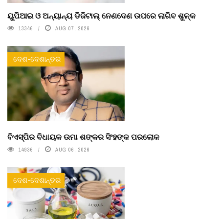
ୟୁପିଆଇ ଓ ଅନ୍ୟାନ୍ୟ ଡିଜିଟାଲ୍ ନେଣଦେଣ ଉପରେ ଲାଗିବ ଶୁଳ୍କ
13346
AUG 07, 2026
ଦେଶ-ଦେଶାନ୍ତର
ବିଏସ୍‌ପିର ବିଧାୟକ ଉମା ଶଙ୍କର ସିଂହଙ୍କ ପରଲୋକ
14936
AUG 06, 2026
ଦେଶ-ଦେଶାନ୍ତର