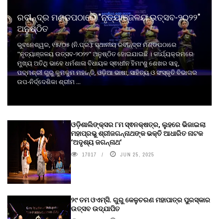
ରବୀନ୍ଦ୍ର ମଣ୍ଡପଠାରେ "ନୃତ୍ୟାଞ୍ଜଳୟ ଉତ୍ସବ-୨୦୨୨"
ଅନୁଷ୍ଠିତ
ଭୁବନେଶ୍ୱର, ୧୫/୦୫ (ନି.ପ୍ର.): ସ୍ଥାନୀୟ ରବୀନ୍ଦ୍ର ମଣ୍ଡପଠାରେ
"ନୃତ୍ୟାଞ୍ଜଳୟ ଉତ୍ସବ-୨୦୨୨" ଅନୁଷ୍ଠିତ ହୋଇଯାଇଛି । କାର୍ଯ୍ୟକ୍ରମରେ
ମୁଖ୍ୟ ଅତିଥି ଭାବେ ଧର୍ମଶାଳା ବିଧାୟକ ସ୍ଵାଧୀନ ହିମାଂଶୁ ଶେଖର ସାହୁ,
ପଦ୍ମଶ୍ରୀ ଗୁରୁ କୁମକୁମ ମହାନ୍ତି, ଓଡ଼ିଆ ଭାଷା, ସାହିତ୍ୟ ଓ ସଂସ୍କୃତି ବିଭାଗର
ଉପ-ନିର୍ଦ୍ଦେଶିକା ଶ୍ରୀମ ...
ଓଡ଼ିଶାଲିଙ୍କ୍ସର ୮ମ ସ୍ଵନକ୍ଷତ୍ର, ଲୁହରେ ଭିଜାଇଲା
ମହାପ୍ରଭୁ ଶ୍ରୀଜଗନ୍ନାଥଙ୍କ ଭକ୍ତି ଆଧାରିତ ନାଟକ
‘ଅଦୃଶ୍ୟ ଜଗନ୍ନାଥ‘
17017
JUN 25, 2025
୨୯ ତମ ଓଏମ୍‌ସି. ଗୁରୁ କେଳୁଚରଣ ମହାପାତ୍ର ପୁରସ୍କାର
ଉତ୍ସବ ଉଦ୍‍ଯାପିତ