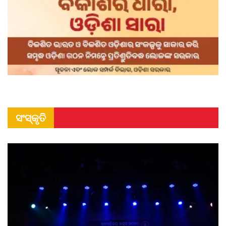
ସଂସ୍କୃତି