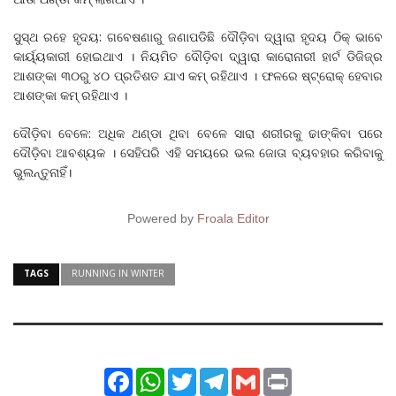
ସୁସ୍ଥ ରହେ ହୃଦୟ: ଗବେଷଣାରୁ ଜଣାପଡିଛି ଦୌଡ଼ିବା ଦ୍ୱାରା ହୃଦୟ ଠିକ୍‌ ଭାବେ
କାର୍ୟ୍ୟକାରୀ ହୋଇଥାଏ । ନିୟମିତ ଦୌଡ଼ିବା ଦ୍ୱାରା କାରୋନାରୀ ହାର୍ଟ ଡିଜିଜ୍‌ର
ଆଶଙ୍କା ୩୦ରୁ ୪୦ ପ୍ରତିଶତ ଯାଏ କମ୍‌ ରହିଥାଏ । ଫଳରେ ଷ୍ଟ୍ରୋକ୍‌ ହେବାର
ଆଶଙ୍କା କମ୍‌ ରହିଥାଏ ।
ଦୌଡ଼ିବା ବେଳେ: ଅଧିକ ଥଣ୍ଡା ଥିବା ବେଳେ ସାରା ଶରୀରକୁ ଢାଙ୍କିବା ପରେ
ଦୌଡ଼ିବା ଆବଶ୍ୟକ । ସେହିପରି ଏହି ସମୟରେ ଭଲ ଜୋତା ବ୍ୟବହାର କରିବାକୁ
ଭୁଲନ୍ତୁନାହିଁ।
Powered by
Froala Editor
TAGS
RUNNING IN WINTER
Facebook
WhatsApp
Twitter
Telegram
Gmail
Print