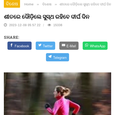
ବିଶେଷ
Home
››
ବିଶେଷ
››
ଶୀତରେ ଦୌଡ଼ିଲେ ସୁସ୍ଥ ରହିବେ ଦୀର୍ଘ ଦିନ
ଶୀତରେ ଦୌଡ଼ିଲେ ସୁସ୍ଥ ରହିବେ ଦୀର୍ଘ ଦିନ
2023-12-09 05:57:22
15336
SHARE:
Facebook
Twitter
E-Mail
WhatsApp
Telegram