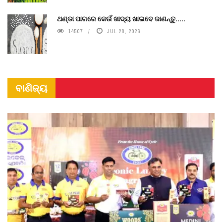
ଥଣ୍ଡା ପାଗରେ କେଉଁ ଖାଦ୍ୟ ଖାଇବେ ଜାଣନ୍ତୁ.....
14507
JUL 28, 2026
ବାଣିଜ୍ୟ