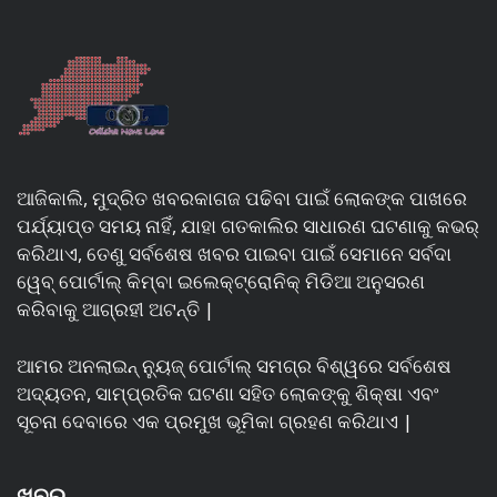
ଆଜିକାଲି, ମୁଦ୍ରିତ ଖବରକାଗଜ ପଢିବା ପାଇଁ ଲୋକଙ୍କ ପାଖରେ
ପର୍ଯ୍ୟାପ୍ତ ସମୟ ନାହିଁ, ଯାହା ଗତକାଲିର ସାଧାରଣ ଘଟଣାକୁ କଭର୍
କରିଥାଏ, ତେଣୁ ସର୍ବଶେଷ ଖବର ପାଇବା ପାଇଁ ସେମାନେ ସର୍ବଦା
ୱେବ୍ ପୋର୍ଟାଲ୍ କିମ୍ବା ଇଲେକ୍ଟ୍ରୋନିକ୍ ମିଡିଆ ଅନୁସରଣ
କରିବାକୁ ଆଗ୍ରହୀ ଅଟନ୍ତି |
ଆମର ଅନଲାଇନ୍ ନ୍ୟୁଜ୍ ପୋର୍ଟାଲ୍ ସମଗ୍ର ବିଶ୍ୱରେ ସର୍ବଶେଷ
ଅଦ୍ୟତନ, ସାମ୍ପ୍ରତିକ ଘଟଣା ସହିତ ଲୋକଙ୍କୁ ଶିକ୍ଷା ଏବଂ
ସୂଚନା ଦେବାରେ ଏକ ପ୍ରମୁଖ ଭୂମିକା ଗ୍ରହଣ କରିଥାଏ |
ଖବର