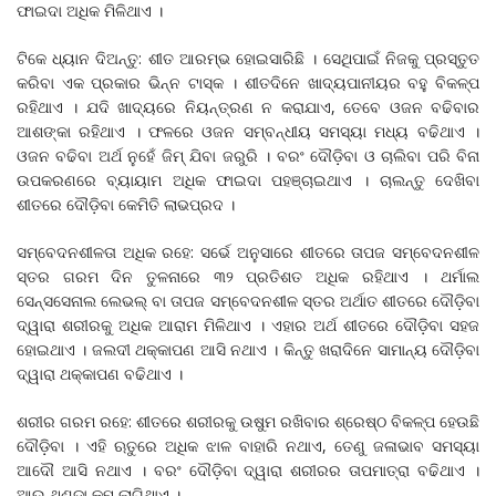
ଫାଇଦା ଅଧିକ ମିଳିଥାଏ ।
ଟିକେ ଧ୍ୟାନ ଦିଅନ୍ତୁ: ଶୀତ ଆରମ୍ଭ ହୋଇସାରିଛି । ସେଥିପାଇଁ ନିଜକୁ ପ୍ରସ୍ତୁତ
କରିବା ଏକ ପ୍ରକାର ଭିନ୍ନ ଟାସ୍କ । ଶୀତଦିନେ ଖାଦ୍ୟପାନୀୟର ବହୁ ବିକଳ୍ପ
ରହିଥାଏ । ଯଦି ଖାଦ୍ୟରେ ନିୟନ୍ତ୍ରଣ ନ କରାଯାଏ, ତେବେ ଓଜନ ବଢିବାର
ଆଶଙ୍କା ରହିଥାଏ । ଫଳରେ ଓଜନ ସମ୍ବନ୍ଧୀୟ ସମସ୍ୟା ମଧ୍ୟ ବଢିଥାଏ ।
ଓଜନ ବଢିବା ଅର୍ଥ ନୁହେଁ ଜିମ୍‌ ଯିବା ଜରୁରି । ବରଂ ଦୌଡ଼ିବା ଓ ଚାଲିବା ପରି ବିନା
ଉପକରଣରେ ବ୍ୟାୟାମ ଅଧିକ ଫାଇଦା ପହଞ୍ଚାଇଥାଏ । ଚାଲନ୍ତୁ ଦେଖିବା
ଶୀତରେ ଦୌଡ଼ିବା କେମିତି ଲାଭପ୍ରଦ ।
ସମ୍ବେଦନଶୀଳତା ଅଧିକ ରହେ: ସର୍ଭେ ଅନୁସାରେ ଶୀତରେ ତାପଜ ସମ୍ବେଦନଶୀଳ
ସ୍ତର ଗରମ ଦିନ ତୁଳନାରେ ୩୨ ପ୍ରତିଶତ ଅଧିକ ରହିଥାଏ । ଥର୍ମାଲ
ସେନ୍ସସେନାଲ ଲେଭଲ୍‌ ବା ତାପଜ ସମ୍ବେଦନଶୀଳ ସ୍ତର ଅର୍ଥାତ ଶୀତରେ ଦୌଡ଼ିବା
ଦ୍ୱାରା ଶରୀରକୁ ଅଧିକ ଆରାମ ମିଳିଥାଏ । ଏହାର ଅର୍ଥ ଶୀତରେ ଦୌଡ଼ିବା ସହଜ
ହୋଇଥାଏ । ଜଲଦୀ ଥକ୍କାପଣ ଆସି ନଥାଏ । କିନ୍ତୁ ଖରାଦିନେ ସାମାନ୍ୟ ଦୌଡ଼ିବା
ଦ୍ୱାରା ଥକ୍କାପଣ ବଢିଥାଏ ।
ଶରୀର ଗରମ ରହେ: ଶୀତରେ ଶରୀରକୁ ଉଷୁମ ରଖିବାର ଶ୍ରେଷ୍ଠ ବିକଳ୍ପ ହେଉଛି
ଦୌଡ଼ିବା । ଏହି ଋତୁରେ ଅଧିକ ଝାଳ ବାହାରି ନଥାଏ, ତେଣୁ ଜଳାଭାବ ସମସ୍ୟା
ଆଦୌ ଆସି ନଥାଏ । ବରଂ ଦୌଡ଼ିବା ଦ୍ୱାରା ଶରୀରର ତାପମାତ୍ରା ବଢିଥାଏ ।
ଆଉ ଥଣ୍ଡା କମ୍‌ ଲାଗିଥାଏ ।