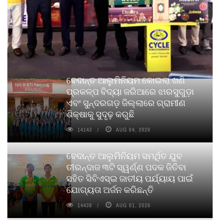
ବେଦାନ୍ତ ଆଲୁମିନିୟମ କୋଇଲା ଖଣି
ପ୍ରକଳ୍ପ ବିଦ୍ୟା ଜରିଆରେ ଝାରସୁଗୁଡ଼ା
ଏବଂ ସୁନ୍ଦରଗଡ଼ ଜିଲ୍ଲାରେ ଗ୍ରାମୀଣ
ଶିକ୍ଷାକୁ ସୁଦୃଢ଼ କରୁଛି
14143
AUG 04, 2026
ବେଦାନ୍ତ ଆଲୁମିନିୟମ ସମର୍ଥିତ ଯୁବ
ତୀରନ୍ଦାଜ ୩ଟି ସ୍ୱର୍ଣ୍ଣ ପଦକ ଜିତିବା
ସହିତ ସିବିଏସ୍ଇ ଜାତୀୟ ପର୍ଯ୍ୟାୟ ପାଇଁ
ଯୋଗ୍ୟତା ଅର୍ଜନ କରିଛନ୍ତି
14438
AUG 01, 2026