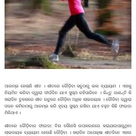
ଆରମ୍ଭ ହେଲାଣି ଶୀତ । ଶୀତରେ ଦୌଡ଼ିବା ସବୁଠାରୁ ଭଲ ବ୍ୟାୟାମ । ଏହାକୁ
ନିୟମିତ କରିବା ଦ୍ୱାରା ଦୀର୍ଘଦିନ ଯାଏ ସୁସ୍ଥ ରହିପାରିବେ । କିନ୍ତୁ ଜାଣନ୍ତି କି
ଖରାଦିନ ତୁଳନାରେ ଶୀତ ଋତୁରେ ଦୌଡ଼ିବା ଅଧିକ ଲାଭଦାୟକ । ଦୌଡିବା ଦ୍ୱାରା
ଓଜନ କମିବାଠାରୁ ଆରମ୍ଭ କରି ହୃଦୟ ସୁସ୍ଥ ରଖିବା ଯାଏ ବହୁତ କିଛି ଫାଇଦା
ମିଳିଥାଏ ।
ଶୀତରେ ଦୌଡ଼ିବାର ଫାଇଦା: ବିନା କୌଣସି ଉପକରଣରେ କରାଯାଇପାରୁଥିବା
ଲାଭଦାୟକ ବ୍ୟାୟାମ ହେଉଛି ଦୌଡ଼ିବା । ଖରାଦିନ ଅପେକ୍ଷା ଶୀତଦିନେ ଏହାର