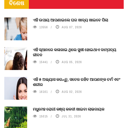
ବିଶେଷ
ଏହି ଉପାୟ ଆପଣାଇଲେ ଘର ଖାଦ୍ୟ ଖାଇବେ ପିଲା
13556
AUG 07, 2026
ଏହି ସ୍ଥାନରେ କଳାଜାଇ ଥିଲେ ସୁଖୀ ହୋଇଥାଏ ଦାମ୍ପତ୍ୟ
ଜୀବନ
15441
AUG 05, 2026
ଏହି ୫ ଅଭ୍ୟାସ କରନ୍ତୁ, ସତେଜ ରହିବ ଆପଣଙ୍କ ଚର୍ମ ଏବଂ
ଶରୀର
16161
AUG 02, 2026
ମଧୁମେହ ରୋଗୀ କଞ୍ଚା କଳଦୀ ଖାଇବା ଲାଭଦାୟକ
15015
JUL 31, 2026