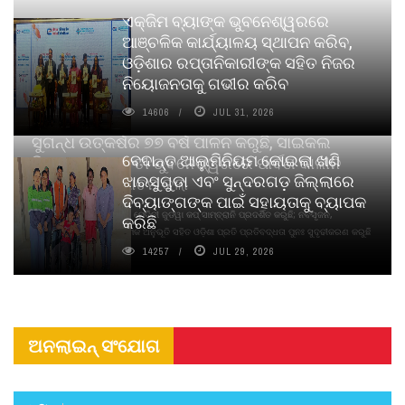
ଏକ୍ଜିମ ବ୍ୟାଙ୍କ ଭୁବନେଶ୍ୱରରେ
ଆଞ୍ଚଳିକ କାର୍ଯ୍ୟାଳୟ ସ୍ଥାପନ କରିବ,
ଓଡ଼ିଶାର ରପ୍ତାନିକାରୀଙ୍କ ସହିତ ନିଜର
ନିୟୋଜନତାକୁ ଗଭୀର କରିବ
14606
JUL 31, 2026
ସୁଗନ୍ଧ ଉତ୍କର୍ଷର ୭୭ ବର୍ଷ ପାଳନ କରୁଛି, ସାଇକଲ
ବେଦାନ୍ତ ଆଲୁମିନିୟମ କୋଇଲା ଖଣି
ପିୟୋର୍‌ ଅଗରବତୀ ଭୁବନେଶ୍ୱରରେ ପାର୍ବଣ କାଳୀନ
ଝାରସୁଗୁଡା ଏବଂ ସୁନ୍ଦରଗଡ଼ ଜିଲ୍ଲାରେ
ନବସୃଜନ ଉନ୍ମୋଚନ କଲା
ଦିବ୍ୟାଙ୍ଗଙ୍କ ପାଇଁ ସହାୟତାକୁ ବ୍ୟାପକ
ବାଉଁଶ ବିହୀନ କଠିନ ଧୂପ ଏବଂ ମେଦିନୀ ଜୁଡୱା କପ୍‌ ସାମ୍ବ୍ରାନି ପ୍ରଦର୍ଶିତ କରୁଛି; ନବସୃଜନ,
କରିଛି
ଦୀର୍ଘସ୍ଥାୟିତା ଏବଂ ଆଧ୍ୟାତ୍ମିକ ଅନୁଭୂତି ସହିତ ଓଡ଼ିଶା ପ୍ରତି ପ୍ରତିବଦ୍ଧତା ପୁନଃ ସୁଦୃଢୀକରଣ କରୁଛି
14257
JUL 29, 2026
ଅନଲାଇନ୍ ସଂଯୋଗ