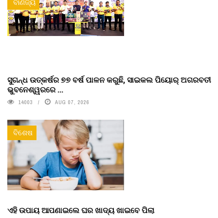
ବାଣିଜ୍ୟ
ସୁଗନ୍ଧ ଉତ୍କର୍ଷର ୭୭ ବର୍ଷ ପାଳନ କରୁଛି, ସାଇକଲ ପିୟୋର୍‌ ଅଗରବତୀ
ଭୁବନେଶ୍ୱରରେ ...
14003
AUG 07, 2026
ବିଶେଷ
ଏହି ଉପାୟ ଆପଣାଇଲେ ଘର ଖାଦ୍ୟ ଖାଇବେ ପିଲା