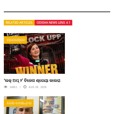
RELATED ARTICLES
ODISHA NEWS LENS 4.1
ମନୋରଞ୍ଜନ
‘ଲକ୍ ଅପ୍ ୨’ ବିଜେତା ଶ୍ରେୟା କାଲରା
14651
AUG 06, 2026
ଦେଶ-ଦେଶାନ୍ତର