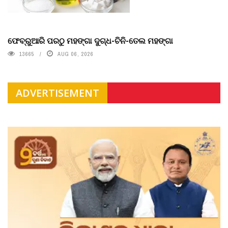
ଫେବ୍ରୁଆରି ପରଠୁ ମହଙ୍ଗା ଦୁଗ୍ଧ-ଚିନି-ତେଲ ମହଙ୍ଗା
13665
AUG 06, 2026
ADVERTISEMENT