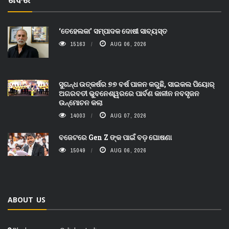
‘ତେହେଲକା’ ସମ୍ପାଦକ ଦୋଷୀ ସାବ୍ୟସ୍ତ
15163
AUG 06, 2026
ସୁଗନ୍ଧ ଉତ୍କର୍ଷର ୭୭ ବର୍ଷ ପାଳନ କରୁଛି, ସାଇକଲ ପିୟୋର୍‌
ଅଗରବତୀ ଭୁବନେଶ୍ୱରରେ ପାର୍ବଣ କାଳୀନ ନବସୃଜନ
ଉନ୍ମୋଚନ କଲା
14003
AUG 07, 2026
ବଜେଟରେ Gen Z ଙ୍କ ପାଇଁ ବଡ଼ ଘୋଷଣା
15049
AUG 06, 2026
ABOUT US