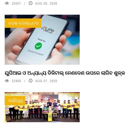
15057
AUG 06, 2026
ଦେଶ-ଦେଶାନ୍ତର
ୟୁପିଆଇ ଓ ଅନ୍ୟାନ୍ୟ ଡିଜିଟାଲ୍ ନେଣଦେଣ ଉପରେ ଲାଗିବ ଶୁଳ୍କ
13469
AUG 07, 2026
ବାଣିଜ୍ୟ