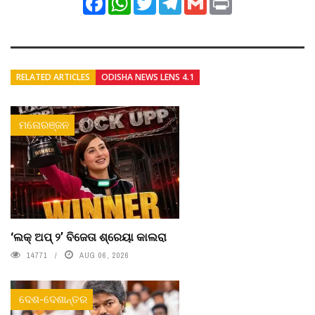
RELATED ARTICLES
ODISHA NEWS LENS 4.1
ମନୋରଞ୍ଜନ
‘ଲକ୍ ଅପ୍ ୨’ ବିଜେତା ଶ୍ରେୟା କାଲରା
14771
AUG 06, 2026
ଦେଶ-ଦେଶାନ୍ତର