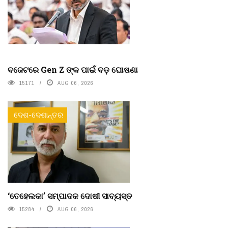
ବଜେଟରେ Gen Z ଙ୍କ ପାଇଁ ବଡ଼ ଘୋଷଣା
15171
AUG 06, 2026
ଦେଶ-ଦେଶାନ୍ତର
‘ତେହେଲକା’ ସମ୍ପାଦକ ଦୋଷୀ ସାବ୍ୟସ୍ତ
15284
AUG 06, 2026