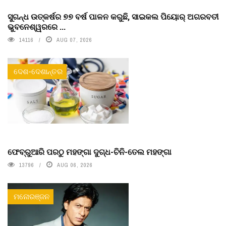
ସୁଗନ୍ଧ ଉତ୍କର୍ଷର ୭୭ ବର୍ଷ ପାଳନ କରୁଛି, ସାଇକଲ ପିୟୋର୍‌ ଅଗରବତୀ
ଭୁବନେଶ୍ୱରରେ ...
14116
AUG 07, 2026
ଦେଶ-ଦେଶାନ୍ତର
ଫେବ୍ରୁଆରି ପରଠୁ ମହଙ୍ଗା ଦୁଗ୍ଧ-ଚିନି-ତେଲ ମହଙ୍ଗା
13796
AUG 06, 2026
ମନୋରଞ୍ଜନ