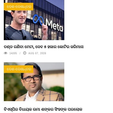
ଦେଶ-ଦେଶାନ୍ତର
ତଣ୍ଡ ଗଣିବା ମେଟା, ଦେବ ୫ ହଜାର କୋଟିର ଜରିମାନା
14305
AUG 07, 2026
ଦେଶ-ଦେଶାନ୍ତର
ବିଏସ୍‌ପିର ବିଧାୟକ ଉମା ଶଙ୍କର ସିଂହଙ୍କ ପରଲୋକ