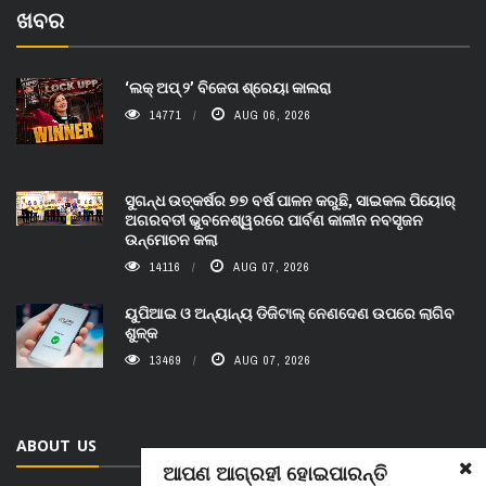
ଖବର
‘ଲକ୍ ଅପ୍ ୨’ ବିଜେତା ଶ୍ରେୟା କାଲରା
14771
AUG 06, 2026
ସୁଗନ୍ଧ ଉତ୍କର୍ଷର ୭୭ ବର୍ଷ ପାଳନ କରୁଛି, ସାଇକଲ ପିୟୋର୍‌
ଅଗରବତୀ ଭୁବନେଶ୍ୱରରେ ପାର୍ବଣ କାଳୀନ ନବସୃଜନ
ଉନ୍ମୋଚନ କଲା
14116
AUG 07, 2026
ୟୁପିଆଇ ଓ ଅନ୍ୟାନ୍ୟ ଡିଜିଟାଲ୍ ନେଣଦେଣ ଉପରେ ଲାଗିବ
ଶୁଳ୍କ
13469
AUG 07, 2026
ABOUT US
ଆପଣ ଆଗ୍ରହୀ ହୋଇପାରନ୍ତି