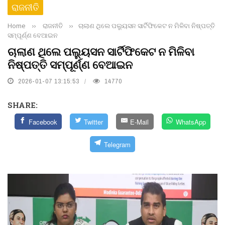
ରାଜନୀତି
Home
››
ରାଜନୀତି
››
ଚାଲାଣ ଥିଲେ ପଲୁ୍ୟସନ ସାର୍ଟିଫିକେଟ ନ ମିଳିବା ନିଷ୍ପତ୍ତି
ସମ୍ପୂର୍ଣ୍ଣ ବେଆଇନ
ଚାଲାଣ ଥିଲେ ପଲୁ୍ୟସନ ସାର୍ଟିଫିକେଟ ନ ମିଳିବା
ନିଷ୍ପତ୍ତି ସମ୍ପୂର୍ଣ୍ଣ ବେଆଇନ
2026-01-07 13:15:53
14770
SHARE:
Facebook
Twitter
E-Mail
WhatsApp
Telegram