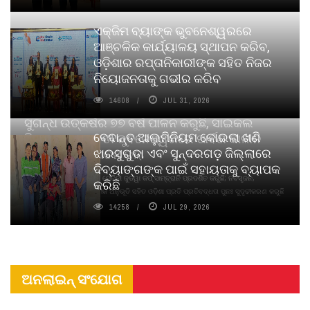
ଏକ୍ଜିମ ବ୍ୟାଙ୍କ ଭୁବନେଶ୍ୱରରେ
ଆଞ୍ଚଳିକ କାର୍ଯ୍ୟାଳୟ ସ୍ଥାପନ କରିବ,
ଓଡ଼ିଶାର ରପ୍ତାନିକାରୀଙ୍କ ସହିତ ନିଜର
ନିୟୋଜନତାକୁ ଗଭୀର କରିବ
14608
JUL 31, 2026
ସୁଗନ୍ଧ ଉତ୍କର୍ଷର ୭୭ ବର୍ଷ ପାଳନ କରୁଛି, ସାଇକଲ
ବେଦାନ୍ତ ଆଲୁମିନିୟମ କୋଇଲା ଖଣି
ପିୟୋର୍‌ ଅଗରବତୀ ଭୁବନେଶ୍ୱରରେ ପାର୍ବଣ କାଳୀନ
ଝାରସୁଗୁଡା ଏବଂ ସୁନ୍ଦରଗଡ଼ ଜିଲ୍ଲାରେ
ନବସୃଜନ ଉନ୍ମୋଚନ କଲା
ଦିବ୍ୟାଙ୍ଗଙ୍କ ପାଇଁ ସହାୟତାକୁ ବ୍ୟାପକ
ବାଉଁଶ ବିହୀନ କଠିନ ଧୂପ ଏବଂ ମେଦିନୀ ଜୁଡୱା କପ୍‌ ସାମ୍ବ୍ରାନି ପ୍ରଦର୍ଶିତ କରୁଛି; ନବସୃଜନ,
କରିଛି
ଦୀର୍ଘସ୍ଥାୟିତା ଏବଂ ଆଧ୍ୟାତ୍ମିକ ଅନୁଭୂତି ସହିତ ଓଡ଼ିଶା ପ୍ରତି ପ୍ରତିବଦ୍ଧତା ପୁନଃ ସୁଦୃଢୀକରଣ କରୁଛି
14258
JUL 29, 2026
ଅନଲାଇନ୍ ସଂଯୋଗ