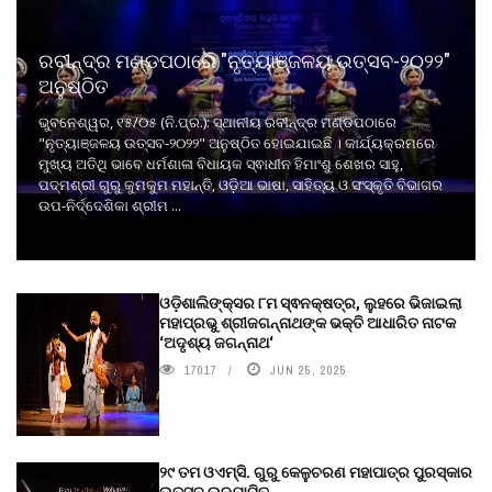
ରବୀନ୍ଦ୍ର ମଣ୍ଡପଠାରେ "ନୃତ୍ୟାଞ୍ଜଳୟ ଉତ୍ସବ-୨୦୨୨"
ଅନୁଷ୍ଠିତ
ଭୁବନେଶ୍ୱର, ୧୫/୦୫ (ନି.ପ୍ର.): ସ୍ଥାନୀୟ ରବୀନ୍ଦ୍ର ମଣ୍ଡପଠାରେ
"ନୃତ୍ୟାଞ୍ଜଳୟ ଉତ୍ସବ-୨୦୨୨" ଅନୁଷ୍ଠିତ ହୋଇଯାଇଛି । କାର୍ଯ୍ୟକ୍ରମରେ
ମୁଖ୍ୟ ଅତିଥି ଭାବେ ଧର୍ମଶାଳା ବିଧାୟକ ସ୍ଵାଧୀନ ହିମାଂଶୁ ଶେଖର ସାହୁ,
ପଦ୍ମଶ୍ରୀ ଗୁରୁ କୁମକୁମ ମହାନ୍ତି, ଓଡ଼ିଆ ଭାଷା, ସାହିତ୍ୟ ଓ ସଂସ୍କୃତି ବିଭାଗର
ଉପ-ନିର୍ଦ୍ଦେଶିକା ଶ୍ରୀମ ...
ଓଡ଼ିଶାଲିଙ୍କ୍ସର ୮ମ ସ୍ଵନକ୍ଷତ୍ର, ଲୁହରେ ଭିଜାଇଲା
ମହାପ୍ରଭୁ ଶ୍ରୀଜଗନ୍ନାଥଙ୍କ ଭକ୍ତି ଆଧାରିତ ନାଟକ
‘ଅଦୃଶ୍ୟ ଜଗନ୍ନାଥ‘
17017
JUN 25, 2025
୨୯ ତମ ଓଏମ୍‌ସି. ଗୁରୁ କେଳୁଚରଣ ମହାପାତ୍ର ପୁରସ୍କାର
ଉତ୍ସବ ଉଦ୍‍ଯାପିତ