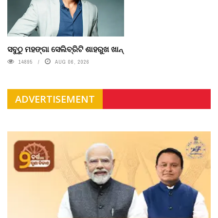
ସବୁଠୁ ମହଙ୍ଗା ସେଲିବ୍ରିଟି ଶାହରୁଖ ଖାନ୍
14895
AUG 06, 2026
ADVERTISEMENT