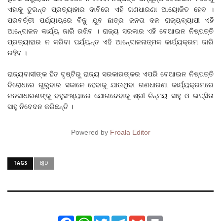
ଏହାକୁ ତୁରନ୍ତ ପ୍ରତ୍ୟାହାର ଦାବିରେ ଏହି ଗଣଧାରଣା ଆୟୋଜିତ ହେବ ।
ପରବର୍ତ୍ତୀ ପର୍ଯ୍ୟାୟରେ ବିଜୁ ଯୁବ ଛାତ୍ର ଜନତା ଦଳ ରାଜ୍ୟବ୍ୟାପୀ ଏହି
ଆନେ୍ଦାଳନ କାର୍ଯ୍ୟ ଜାରି ରଖିବ । ରାଜ୍ୟ ସରକାର ଏହି ବେଆଇନ ନିଷ୍ପତ୍ତି
ପ୍ରତ୍ୟାହାର ନ କରିବା ପର୍ଯ୍ୟନ୍ତ ଏହି ଆନେ୍ଦାଳନାତ୍ମକ କାର୍ଯ୍ୟକ୍ରମ ଜାରି
ରହିବ ।
ରାଜ୍ୟବାସୀଙ୍କ ହିତ ଦୃଷ୍ଟିରୁ ରାଜ୍ୟ ସରକାରଙ୍କର ଏପରି ବେଆଇନ ନିଷ୍ପତ୍ତି
ବିରୋଧରେ ଗୁରୁବାର ସକାଳେ ହେବାକୁ ଯାଉଥିବା ଗଣଧାରଣା କାର୍ଯ୍ୟକ୍ରମରେ
ଜନସାଧାରଣଙ୍କୁ ବହୁସଂଖ୍ୟାରେ ଯୋଗଦେବାକୁ ଶ୍ରୀ ଚିନ୍ମୟ ସାହୁ ଓ ଇପ୍ସିତା
ସାହୁ ନିବେଦନ କରିଛନ୍ତି ।
Powered by
Froala Editor
TAGS
BJD
Facebook
WhatsApp
Twitter
Telegram
Gmail
Print