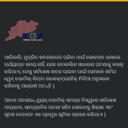
ଆଜିକାଲି, ମୁଦ୍ରିତ ଖବରକାଗଜ ପଢିବା ପାଇଁ ଲୋକଙ୍କ ପାଖରେ
ପର୍ଯ୍ୟାପ୍ତ ସମୟ ନାହିଁ, ଯାହା ଗତକାଲିର ସାଧାରଣ ଘଟଣାକୁ କଭର୍
କରିଥାଏ, ତେଣୁ ସର୍ବଶେଷ ଖବର ପାଇବା ପାଇଁ ସେମାନେ ସର୍ବଦା
ୱେବ୍ ପୋର୍ଟାଲ୍ କିମ୍ବା ଇଲେକ୍ଟ୍ରୋନିକ୍ ମିଡିଆ ଅନୁସରଣ
କରିବାକୁ ଆଗ୍ରହୀ ଅଟନ୍ତି |
ଆମର ଅନଲାଇନ୍ ନ୍ୟୁଜ୍ ପୋର୍ଟାଲ୍ ସମଗ୍ର ବିଶ୍ୱରେ ସର୍ବଶେଷ
ଅଦ୍ୟତନ, ସାମ୍ପ୍ରତିକ ଘଟଣା ସହିତ ଲୋକଙ୍କୁ ଶିକ୍ଷା ଏବଂ
ସୂଚନା ଦେବାରେ ଏକ ପ୍ରମୁଖ ଭୂମିକା ଗ୍ରହଣ କରିଥାଏ |