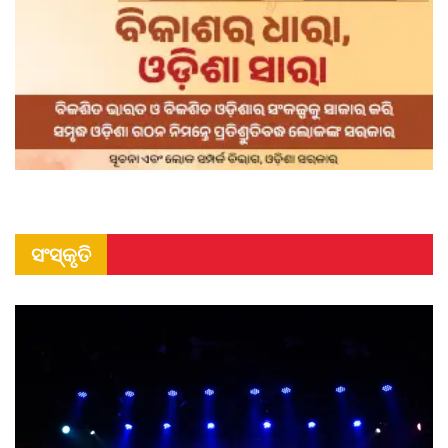
ସଂସ୍କୃତି