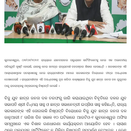
ଭୁବନେଶ୍ୱର, ୦୭/୦୧/୨୦୨୬: ରାଜ୍ୟରେ ଯାନବାହାନର ପଲୁ୍ୟସନ ସାର୍ଟିଫିକେଟକୁ ନେଇ ଏକ ଅଭାବନୀୟ
ପରିସ୍ଥିତି ସୃଷ୍ଟି ହୋଇଛି, ଯାହାକୁ ନେଇ ସମଗ୍ର ରାଜ୍ୟବାସୀ ଦହଗଞ୍ଜର ଶିକାର ହେଉଛନ୍ତି । ସରକାରଙ୍କ ଏହି
ଆକ୍ରୋଶମୂଳକ ପଦକ୍ଷେପକୁ ନେଇ ରାଜ୍ୟବାସୀଙ୍କ ମନରେ ସରକାରଙ୍କ ବିରୋଧରେ ତୀବ୍ର ଅସନ୍ତୋଷ
ଦେଖାଦେଇଛି । ରାଜ୍ୟବାସୀଙ୍କ ଏହି ଅସନ୍ତୋଷକୁ ଦୂର କରିବା ଲକ୍ଷ୍ୟରେ ବିଜୁ ଯୁବ ଛାତ୍ର ଜନତା ଦଳ ଗୁରୁବାର
ଠାରୁ ରାଜରାସ୍ତାକୁ ଓହ୍ଲାଇବାକୁ ନିଷ୍ପତ୍ତି ନେଇଛି ।
ବିଜୁ ଯୁବ ଛାତ୍ର ଜନତା ଦଳ ତରଫରୁ ଜାରି କରାଯାଇଥିବା ବିବୃତିରେ ଦଳର ଯୁବ
ସଭାପତି ଶ୍ରୀ ଚିନ୍ମୟ ସାହୁ ଓ ଛାତ୍ର ସଭାନେତ୍ରୀ ଇପ୍ସିତା ସାହୁ କହିଛନ୍ତି, ରାଜ୍ୟ
ସରକାରଙ୍କ ଏହି ତୋଗଲକି ନିଷ୍ପତ୍ତି ବିରୋଧରେ ବିଜୁ ଯୁବ ଛାତ୍ର ଜନତା ଦଳ
ଜାନୁଆରୀ ୮ ତାରିଖ ଦିନ ସକାଳ ୧୦ ଘଟିକାରେ ଆରଟିଓ-୧ ଭୁବନେଶ୍ୱର ଅଫିସ
ସମ୍ମୁଖରେ ଏକ ବିଶାଳ ଗଣଧାରଣା କାର୍ଯ୍ୟକ୍ରମ ଆୟୋଜିତ ହେବ । ଚାଲାଣ
ଥିଲେ ପଲୁ୍ୟସନ ସାର୍ଟିଫିକେଟ ନ ମିଳିବା ନିଷ୍ପତ୍ତି ସମ୍ପୂର୍ଣ୍ଣ ବେଆଇନ । ତେଣୁ