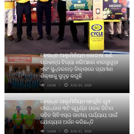
ବେଦାନ୍ତ ଆଲୁମିନିୟମ କୋଇଲା ଖଣି
ପ୍ରକଳ୍ପ ବିଦ୍ୟା ଜରିଆରେ ଝାରସୁଗୁଡ଼ା
ଏବଂ ସୁନ୍ଦରଗଡ଼ ଜିଲ୍ଲାରେ ଗ୍ରାମୀଣ
ଶିକ୍ଷାକୁ ସୁଦୃଢ଼ କରୁଛି
14146
AUG 04, 2026
ବେଦାନ୍ତ ଆଲୁମିନିୟମ ସମର୍ଥିତ ଯୁବ
ତୀରନ୍ଦାଜ ୩ଟି ସ୍ୱର୍ଣ୍ଣ ପଦକ ଜିତିବା
ସହିତ ସିବିଏସ୍ଇ ଜାତୀୟ ପର୍ଯ୍ୟାୟ ପାଇଁ
ଯୋଗ୍ୟତା ଅର୍ଜନ କରିଛନ୍ତି
14439
AUG 01, 2026