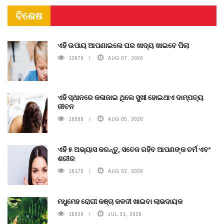
ବିଶେଷ
ଏହି ଉପାୟ ଆପଣାଇଲେ ଘର ଖାଦ୍ୟ ଖାଇବେ ପିଲା
13679
AUG 07, 2026
ଏହି ସ୍ଥାନରେ କଳାଜାଇ ଥିଲେ ସୁଖୀ ହୋଇଥାଏ ଦାମ୍ପତ୍ୟ
ଜୀବନ
15560
AUG 05, 2026
ଏହି ୫ ଅଭ୍ୟାସ କରନ୍ତୁ, ସତେଜ ରହିବ ଆପଣଙ୍କ ଚର୍ମ ଏବଂ
ଶରୀର
16175
AUG 02, 2026
ମଧୁମେହ ରୋଗୀ କଞ୍ଚା କଳଦୀ ଖାଇବା ଲାଭଦାୟକ
15029
JUL 31, 2026