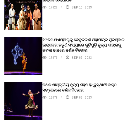
17628
SEP 10, 2023
୨୯ ତମ ଓଏମ୍‌ସି ଗୁରୁ କେଳୁଚରଣ ମହାପାତ୍ର ପୁରସ୍କାର
ଉତ୍ସବର ଚତୁର୍ଥ ସଂଧ୍ୟାରେ କୁଚିପୁଡ଼ି ନୃତ୍ୟ ସାଙ୍ଗକୁ
ତବଲା ବାଦରେ ଦର୍ଶକ ବିଭୋର
17679
SEP 09, 2023
କଥକ ଶାସ୍ତ୍ରୀୟ ନୃତ୍ୟ ସହିତ ହିନ୍ଦୁସ୍ଥାନୀ କଣ୍ଠ
ସଙ୍ଗୀତରେ ଦର୍ଶକ ବିଭୋର
18079
SEP 06, 2023