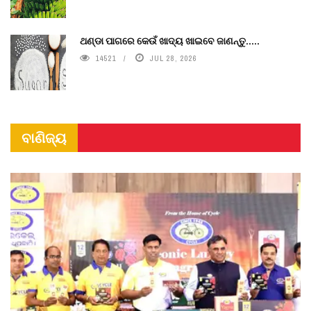
ଥଣ୍ଡା ପାଗରେ କେଉଁ ଖାଦ୍ୟ ଖାଇବେ ଜାଣନ୍ତୁ.....
14521
JUL 28, 2026
ବାଣିଜ୍ୟ