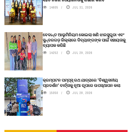
14605
JUL 31, 2026
ବେଦାନ୍ତ ଆଲୁମିନିୟମ କୋଇଲା ଖଣି ଝାରସୁଗୁଡା ଏବଂ
ସୁନ୍ଦରଗଡ଼ ଜିଲ୍ଲାରେ ଦିବ୍ୟାଙ୍ଗଙ୍କ ପାଇଁ ସହାୟତାକୁ
ବ୍ୟାପକ କରିଛି
14252
JUL 29, 2026
କ୍ରମ୍ପଟନ ପମ୍ପ୍‌ସ୍‌ ରଥ ଯାତ୍ରାରେ ‘ବିଶ୍ୱସନୀୟ
ପ୍ରଦର୍ଶନ’ ବାର୍ତ୍ତାକୁ ନୂଆ ରୂପରେ ଉପସ୍ଥାପନ କଲା
15050
JUL 28, 2026