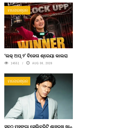
ମନୋରଞ୍ଜନ
‘ଲକ୍ ଅପ୍ ୨’ ବିଜେତା ଶ୍ରେୟା କାଲରା
14551
AUG 06, 2026
ମନୋରଞ୍ଜନ
ସବୁଠୁ ମହଙ୍ଗା ସେଲିବ୍ରିଟି ଶାହରୁଖ ଖାନ୍