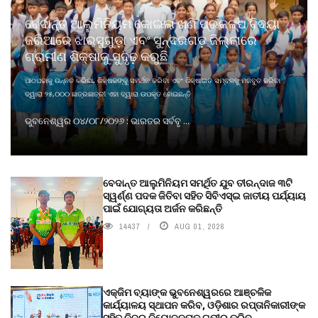
ବେଦାନ୍ତ ଆଲୁମିନିୟମ କୋଇଲା ଖଣି ପ୍ରକଳ୍ପ ବିଦ୍ୟା
ଜରିଆରେ ଝାରସୁଗୁଡ଼ା ଏବଂ ସୁନ୍ଦରଗଡ଼ ଜିଲ୍ଲାରେ
ଗ୍ରାମୀଣ ଶିକ୍ଷାକୁ ସୁଦୃଢ଼ କରୁଛି
ପାଠପଢାକୁ ଉନ୍ନତ କରିବା, ଶିକ୍ଷକଙ୍କୁ ସମର୍ଥନ କରିବା ଏବଂ ଶିକ୍ଷାଗତ ସମ୍ବଳକୁ ମଜବୁତ କରିବା
ଦ୍ୱାରା ୨୫,୦୦୦ ଛାତ୍ରଛାତ୍ରୀ ଏହା ଦ୍ୱାରା ଉପକୃତ ହୋଇଛନ୍ତି
ଭୁବନେଶ୍ୱର ୦୪/୦୮/୨୦୨୬ : ଭାରତର ସର୍ବବୃ ...
ବେଦାନ୍ତ ଆଲୁମିନିୟମ ସମର୍ଥିତ ଯୁବ ତୀରନ୍ଦାଜ ୩ଟି
ସ୍ୱର୍ଣ୍ଣ ପଦକ ଜିତିବା ସହିତ ସିବିଏସ୍ଇ ଜାତୀୟ ପର୍ଯ୍ୟାୟ
ପାଇଁ ଯୋଗ୍ୟତା ଅର୍ଜନ କରିଛନ୍ତି
14437
AUG 01, 2026
ଏକ୍ଜିମ ବ୍ୟାଙ୍କ ଭୁବନେଶ୍ୱରରେ ଆଞ୍ଚଳିକ
କାର୍ଯ୍ୟାଳୟ ସ୍ଥାପନ କରିବ, ଓଡ଼ିଶାର ରପ୍ତାନିକାରୀଙ୍କ
ସହିତ ନିଜର ନିୟୋଜନତାକୁ ଗଭୀର କରିବ