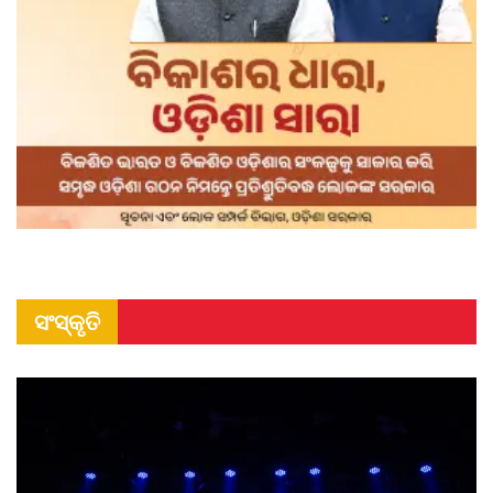
ସଂସ୍କୃତି