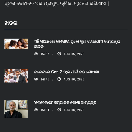
ସୂଚନା ଦେବାରେ ଏକ ପ୍ରମୁଖ ଭୂମିକା ଗ୍ରହଣ କରିଥାଏ |
ଖବର
ଏହି ସ୍ଥାନରେ କଳାଜାଇ ଥିଲେ ସୁଖୀ ହୋଇଥାଏ ଦାମ୍ପତ୍ୟ
ଜୀବନ
15337
AUG 05, 2026
ବଜେଟରେ Gen Z ଙ୍କ ପାଇଁ ବଡ଼ ଘୋଷଣା
14943
AUG 06, 2026
‘ତେହେଲକା’ ସମ୍ପାଦକ ଦୋଷୀ ସାବ୍ୟସ୍ତ
15061
AUG 06, 2026