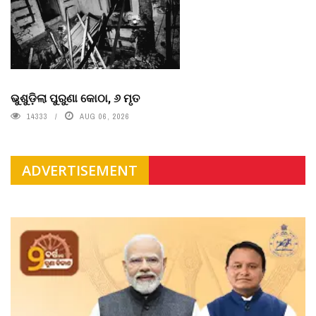
ଭୁଶୁଡ଼ିଲା ପୁରୁଣା କୋଠା, ୬ ମୃତ
14333
AUG 06, 2026
ADVERTISEMENT