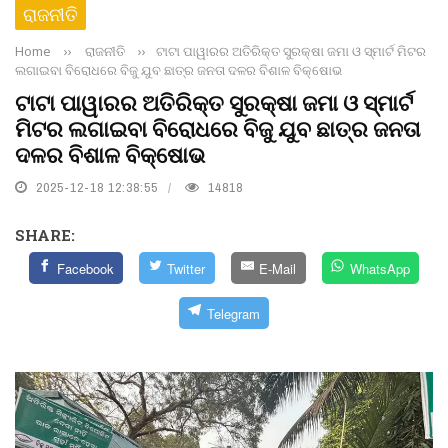
ରାଜନୀତି
Home
››
ରାଜନୀତି
››
ଟାଟା ପାୱାରର ଅତିରିକ୍ତ ସୁରକ୍ଷା ଜମା ଓ ସ୍ମାର୍ଟ ମିଟର
ଲଗାଇବା ବିରୋଧରେ ବିଜୁ ଯୁବ ଛାତ୍ର ଜନତା ଦଳର ବିଶାଳ ବିକ୍ଷୋଭ
ଟାଟା ପାୱାରର ଅତିରିକ୍ତ ସୁରକ୍ଷା ଜମା ଓ ସ୍ମାର୍ଟ
ମିଟର ଲଗାଇବା ବିରୋଧରେ ବିଜୁ ଯୁବ ଛାତ୍ର ଜନତା
ଦଳର ବିଶାଳ ବିକ୍ଷୋଭ
2025-12-18 12:38:55
14818
SHARE:
Facebook
Twitter
E-Mail
WhatsApp
Telegram