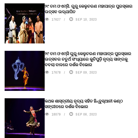
୨୯ ତମ ଓଏମ୍‌ସି. ଗୁରୁ କେଳୁଚରଣ ମହାପାତ୍ର ପୁରସ୍କାର
ଉତ୍ସବ ଉଦ୍‍ଯାପିତ
17627
SEP 10, 2023
୨୯ ତମ ଓଏମ୍‌ସି ଗୁରୁ କେଳୁଚରଣ ମହାପାତ୍ର ପୁରସ୍କାର
ଉତ୍ସବର ଚତୁର୍ଥ ସଂଧ୍ୟାରେ କୁଚିପୁଡ଼ି ନୃତ୍ୟ ସାଙ୍ଗକୁ
ତବଲା ବାଦରେ ଦର୍ଶକ ବିଭୋର
17678
SEP 09, 2023
କଥକ ଶାସ୍ତ୍ରୀୟ ନୃତ୍ୟ ସହିତ ହିନ୍ଦୁସ୍ଥାନୀ କଣ୍ଠ
ସଙ୍ଗୀତରେ ଦର୍ଶକ ବିଭୋର
18079
SEP 06, 2023