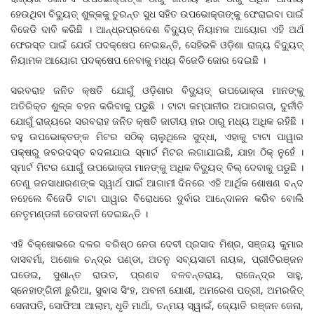
ହେଉଥିବା ବିଦୁ୍ୟତ୍ ଶୁଳ୍କକୁ ତୁରନ୍ତ ସୁଧ ସହିତ ଉପଭୋକ୍ତାଙ୍କୁ ଫେରାଇବା ପାଇଁ
ବିଜେଡି ଦାବି କରିଛି । ଆନ୍ଧ୍ରପ୍ରଦେଶ ବିଦୁ୍ୟତ୍ ନିୟାମକ ଆୟୋଗ ଏହି ଅର୍ଥ
ଫେରସ୍ତ ପାଇଁ ଯେଉଁ ପଦକ୍ଷେପ ନେଇଛନ୍ତି, ସେହିଭଳି ଓଡ଼ିଶା ରାଜ୍ୟ ବିଦୁ୍ୟତ୍
ନିୟାମକ ଆୟୋଗ ପଦକ୍ଷେପ ନେବାକୁ ମଧ୍ୟ ବିଜେଡି ଜୋର ଦେଇଛି ।
ସରବରାହ ଜନିତ କ୍ଷତି ଯୋଗୁଁ ଓଡ଼ିଶାର ବିଦୁ୍ୟତ୍ ଉପଭୋକ୍ତା ମାନଙ୍କୁ
ଅତିରିକ୍ତ ଶୁଳ୍କ ବହନ କରିବାକୁ ପଡୁଛି । ଟାଟା କମ୍ପାନୀର ଅପାରଗତା, ଦୁର୍ନୀତି
ଯୋଗୁଁ ରାଜ୍ୟରେ ସରବରାହ ଜନିତ କ୍ଷତି ଜାତୀୟ ହାର ଠାରୁ ମଧ୍ୟ ଅଧିକ ରହିଛି ।
ବହୁ ଉପଭୋକ୍ତଙ୍କ ମିଟର ସଠିକ୍ ଚାଲୁଥିଲେ ସୁଦ୍ଧା, ଏହାକୁ ଟାଟା ପାୱାର
ପକ୍ଷରୁ ଜବରଦସ୍ତ ବଦଳାଯାଇ ସ୍ମାର୍ଟ ମିଟର ଲଗାଯାଇଛି, ଯାହା ଠିକ୍ ନୁହେଁ ।
ସ୍ମାର୍ଟ ମିଟର ଯୋଗୁଁ ଉପଭୋକ୍ତା ମାନଙ୍କୁ ଅଧିକ ବିଦୁ୍ୟତ୍ ବିଲ୍ ଦେବାକୁ ପଡୁଛି ।
ତେଣୁ ଜନସାଧାରଣଙ୍କ ସ୍ୱାର୍ଥ ପାଇଁ ଆଗାମୀ ଦିନରେ ଏହି ଆର୍ଥିକ ଶୋଷଣ ବନ୍ଦ
ନହେଲେ ବିଜେଡି ଟାଟା ପାୱାର ବିରୋଧରେ ଦୁର୍ବାର ଆନେ୍ଦାଳନ କରିବ ବୋଲି
ନେତୃମଣ୍ଡଳୀ ଚେତାବନୀ ଦେଇଛନ୍ତି ।
ଏହି ବିକ୍ଷୋଭରେ ଦଳର ବରିଷ୍ଠ ନେତା ଦେବୀ ପ୍ରସାଦ ମିଶ୍ର, ସଞ୍ଜୟ କୁମାର
ଦାସବର୍ମା, ଅଶୋକ ଚନ୍ଦ୍ର ପଣ୍ଡା, ଅତନୁ ସବ୍ୟସାଚୀ ନାୟକ, ପ୍ରୀତିରଞ୍ଜନ
ଘଡେଇ, ସୁଶାନ୍ତ ରାଉତ, ପ୍ରଣବ ବଳବନ୍ତରାୟ, ରାଜେନ୍ଦ୍ର ସାହୁ,
ସ୍ନେହାଙ୍ଗିନୀ ଛୁରିଆ, ସୁବାସ ସିଂହ, ଅବନୀ ଯୋଶୀ, ଅମରେଶ ପତ୍ରୀ, ଅମରଜିତ୍
ସେନାପତି, ସୋଫିଆ ଆଲାମ, ଧୃତି ମାର୍ଥା, ତନ୍ମୟ ସ୍ୱାଇଁ, ଜ୍ୟୋତି ରଞ୍ଜନ ଜେନା,