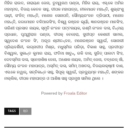
ମିହିର ରାଉତ, ନାରାୟଣ ଜେନା, ତୁମ୍ୱନାଥ ପଣ୍ଡା, ମିହିର ରାୟ, ଏସ୍.କେ ଅମିର
ମହମ୍ମଦ, ବିଜୟ କେତନ ସାହୁ, ଦୀପକ ମହାପାତ୍ର, ନୀଳମାଧବ ମହାନ୍ତି, ଶୁଭ୍ରାଂଶୁ
ପାଢ଼ୀ, ସଂଜିତ୍ ମହାନ୍ତି, ମନୋଜ ସେନାପତି, ସୌମ୍ୟରଂଜନ ତ୍ରିପାଠୀ, ମନୋଜ
ମହାନ୍ତି, ଜଗମୋହନ ବଳିଆରସିଂହ, ବିଶ୍ୱ ରଞ୍ଜନ ଭୂୟାଁ, ଜ୍ଞାନରଞ୍ଜନ ମାନସିଂହ,
ତାରିଣୀ ପ୍ରସାଦ ନାୟକ, ସ୍ମୃତି ରଂଜନ ପଟ୍ଟନାୟକ, ରଶ୍ମି ରଂଜନ ଦାସ, ଚିନ୍ମୟ
ପ୍ରଧାନ, ପୃଥ୍ୱୀରାଜ ପଣ୍ଡା, ଦୀପକ୍ ବେହେରା, ସୁଦୀପ୍ତ କେଶରୀ ସାମଲ,
ସ୍ୱଦେଶ ରଂଜନ ସିଂ, ଅରୂପ ଶ୍ରୀଚନ୍ଦନ, ମନୋରଞ୍ଜନ ସ୍ୱାଇଁ, ସୋନାଲୀ
ପ୍ରିୟଦର୍ଶିନୀ, ଲଗ୍ନାଦୀପ ମିଶ୍ର, ମଧୁସ୍ମିତା ପରିଡ଼ା, ବିକାଶ ସାହୁ, ପ୍ରଦୀପ୍ତ
ବିଶ୍ୱାଳ, ସୁକାନ୍ତ କୁମାର ରାୟ, ଫତିମା ଖାତୁନ୍, ରକି ଦାସ, ସୁଜିତ୍ ପାଲଟା ସିଂହ,
ଦେବସ୍ମିତା ଦାସ, ସ୍ନେହାଶିଷ ଜେନା, ଅଶୋକ ନାୟକ, ଅମିତ୍ ଜେନା, ତବ୍ରେଜ୍ ଖାଁ,
ସୌମ୍ୟ ରଂଜନ ମହାପାତ୍ର, ଅସ୍ମିତ୍ ଦାସ, ସମିମ୍ ଅଖତର୍, ବିଜୟଲକ୍ଷ୍ମୀ ଦାଶ,
ଏସ.କେ ନୱାଜ୍, ସଚ୍ଚିକାନ୍ତ ସାହୁ, ସିପୂଲ୍ ସ୍ୱାଇଁ, ପ୍ରଦୁ୍ୟମ୍ନ ମହାନ୍ତି, ଶଙ୍କର
ମଲ୍ଲିକ, ଦୀପକ ମହାପାତ୍ର ଓ ଆଶିଷ ସାହୁ ପ୍ରମୁଖ ସାମିଲ ଥିଲେ ।
Powered by
Froala Editor
TAGS
BJD