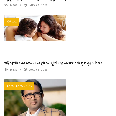
14662
AUG 06, 2026
ବିଶେଷ
ଏହି ସ୍ଥାନରେ କଳାଜାଇ ଥିଲେ ସୁଖୀ ହୋଇଥାଏ ଦାମ୍ପତ୍ୟ ଜୀବନ
15337
AUG 05, 2026
ଦେଶ-ଦେଶାନ୍ତର