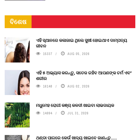
ବିଶେଷ
ଏହି ସ୍ଥାନରେ କଳାଜାଇ ଥିଲେ ସୁଖୀ ହୋଇଥାଏ ଦାମ୍ପତ୍ୟ
ଜୀବନ
15337
AUG 05, 2026
ଏହି ୫ ଅଭ୍ୟାସ କରନ୍ତୁ, ସତେଜ ରହିବ ଆପଣଙ୍କ ଚର୍ମ ଏବଂ
ଶରୀର
16148
AUG 02, 2026
ମଧୁମେହ ରୋଗୀ କଞ୍ଚା କଳଦୀ ଖାଇବା ଲାଭଦାୟକ
14994
JUL 31, 2026
ଥଣ୍ଡା ପାଗରେ କେଉଁ ଖାଦ୍ୟ ଖାଇବେ ଜାଣନ୍ତୁ.....