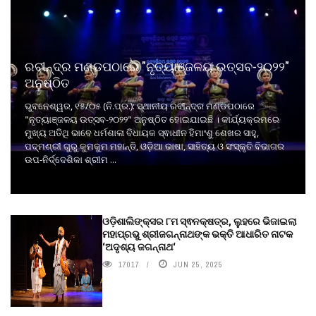
ରବୀନ୍ଦ୍ର ମଣ୍ଡପଠାରେ "ନୃତ୍ୟାଞ୍ଜଳୟ ଉତ୍ସବ-୨୦୨୨"
ଅନୁଷ୍ଠିତ
ଭୁବନେଶ୍ୱର, ୧୫/୦୫ (ନି.ପ୍ର.): ସ୍ଥାନୀୟ ରବୀନ୍ଦ୍ର ମଣ୍ଡପଠାରେ
"ନୃତ୍ୟାଞ୍ଜଳୟ ଉତ୍ସବ-୨୦୨୨" ଅନୁଷ୍ଠିତ ହୋଇଯାଇଛି । କାର୍ଯ୍ୟକ୍ରମରେ
ମୁଖ୍ୟ ଅତିଥି ଭାବେ ଧର୍ମଶାଳା ବିଧାୟକ ସ୍ଵାଧୀନ ହିମାଂଶୁ ଶେଖର ସାହୁ,
ପଦ୍ମଶ୍ରୀ ଗୁରୁ କୁମକୁମ ମହାନ୍ତି, ଓଡ଼ିଆ ଭାଷା, ସାହିତ୍ୟ ଓ ସଂସ୍କୃତି ବିଭାଗର
ଉପ-ନିର୍ଦ୍ଦେଶିକା ଶ୍ରୀମ ...
ଓଡ଼ିଶାଲିଙ୍କ୍ସର ୮ମ ସ୍ଵନକ୍ଷତ୍ର, ଲୁହରେ ଭିଜାଇଲା
ମହାପ୍ରଭୁ ଶ୍ରୀଜଗନ୍ନାଥଙ୍କ ଭକ୍ତି ଆଧାରିତ ନାଟକ
‘ଅଦୃଶ୍ୟ ଜଗନ୍ନାଥ‘
17017
JUN 25, 2025