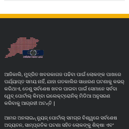
ଆଜିକାଲି, ମୁଦ୍ରିତ ଖବରକାଗଜ ପଢିବା ପାଇଁ ଲୋକଙ୍କ ପାଖରେ
ପର୍ଯ୍ୟାପ୍ତ ସମୟ ନାହିଁ, ଯାହା ଗତକାଲିର ସାଧାରଣ ଘଟଣାକୁ କଭର୍
କରିଥାଏ, ତେଣୁ ସର୍ବଶେଷ ଖବର ପାଇବା ପାଇଁ ସେମାନେ ସର୍ବଦା
ୱେବ୍ ପୋର୍ଟାଲ୍ କିମ୍ବା ଇଲେକ୍ଟ୍ରୋନିକ୍ ମିଡିଆ ଅନୁସରଣ
କରିବାକୁ ଆଗ୍ରହୀ ଅଟନ୍ତି |
ଆମର ଅନଲାଇନ୍ ନ୍ୟୁଜ୍ ପୋର୍ଟାଲ୍ ସମଗ୍ର ବିଶ୍ୱରେ ସର୍ବଶେଷ
ଅଦ୍ୟତନ, ସାମ୍ପ୍ରତିକ ଘଟଣା ସହିତ ଲୋକଙ୍କୁ ଶିକ୍ଷା ଏବଂ