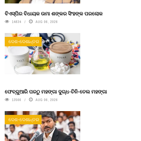
ବିଏସ୍‌ପିର ବିଧାୟକ ଉମା ଶଙ୍କର ସିଂହଙ୍କ ପରଲୋକ
14834
AUG 06, 2026
ଦେଶ-ଦେଶାନ୍ତର
ଫେବ୍ରୁଆରି ପରଠୁ ମହଙ୍ଗା ଦୁଗ୍ଧ-ଚିନି-ତେଲ ମହଙ୍ଗା
13566
AUG 06, 2026
ଦେଶ-ଦେଶାନ୍ତର