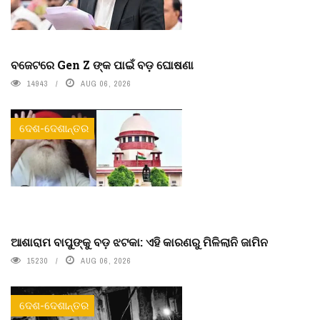
ବଜେଟରେ Gen Z ଙ୍କ ପାଇଁ ବଡ଼ ଘୋଷଣା
14943
AUG 06, 2026
ଦେଶ-ଦେଶାନ୍ତର
ଆଶାରାମ ବାପୁଙ୍କୁ ବଡ଼ ଝଟକା: ଏହି କାରଣରୁ ମିଳିଲାନି ଜାମିନ
15230
AUG 06, 2026
ଦେଶ-ଦେଶାନ୍ତର