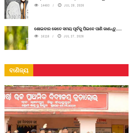
14493
JUL 28, 2026
ଶୋଇବାର କେତେ ସମୟ ପୂର୍ବରୁ ପିଇବେ ପାଣି ଜାଣନ୍ତୁ.....
16116
JUL 27, 2026
ବାଣିଜ୍ୟ