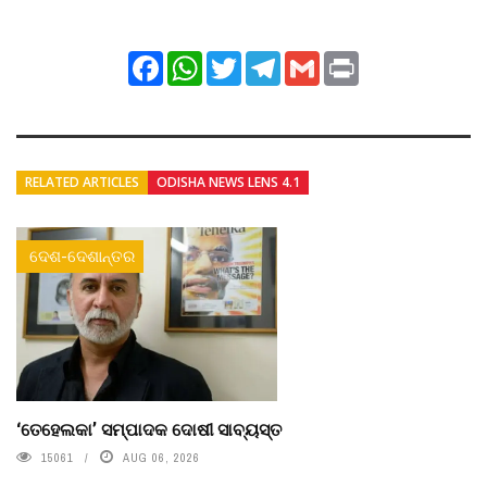
Facebook
WhatsApp
Twitter
Telegram
Gmail
Print
RELATED ARTICLES
ODISHA NEWS LENS 4.1
ଦେଶ-ଦେଶାନ୍ତର
‘ତେହେଲକା’ ସମ୍ପାଦକ ଦୋଷୀ ସାବ୍ୟସ୍ତ
15061
AUG 06, 2026