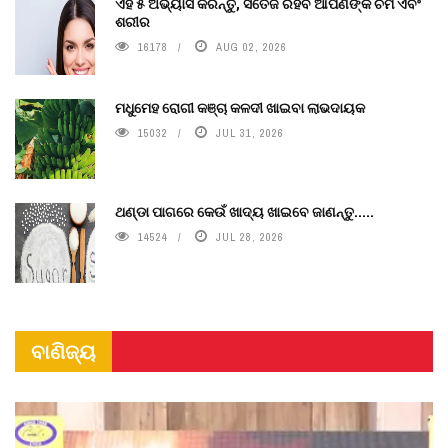
ଏହି ୫ ଅଭ୍ୟାସ କରନ୍ତୁ, ସତେଜ ରହିବ ଆପଣଙ୍କ ଚର୍ମ ଏବଂ
ଶରୀର
16178
AUG 02, 2026
ମଧୁମେହ ରୋଗୀ କଞ୍ଚା କଳଦୀ ଖାଇବା ଲାଭଦାୟକ
15032
JUL 31, 2026
ଥଣ୍ଡା ପାଗରେ କେଉଁ ଖାଦ୍ୟ ଖାଇବେ ଜାଣନ୍ତୁ.....
14524
JUL 28, 2026
ବାଣିଜ୍ୟ