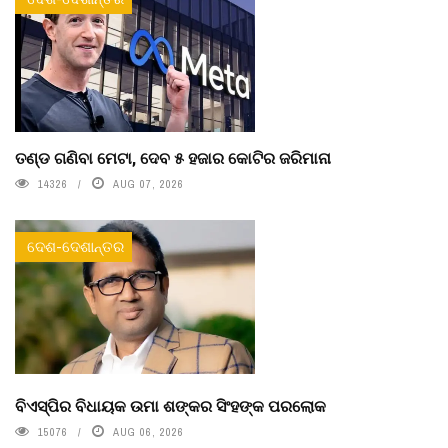
ତଣ୍ଡ ଗଣିବା ମେଟା, ଦେବ ୫ ହଜାର କୋଟିର ଜରିମାନା
14326
AUG 07, 2026
ଦେଶ-ଦେଶାନ୍ତର
ବିଏସ୍‌ପିର ବିଧାୟକ ଉମା ଶଙ୍କର ସିଂହଙ୍କ ପରଲୋକ
15076
AUG 06, 2026