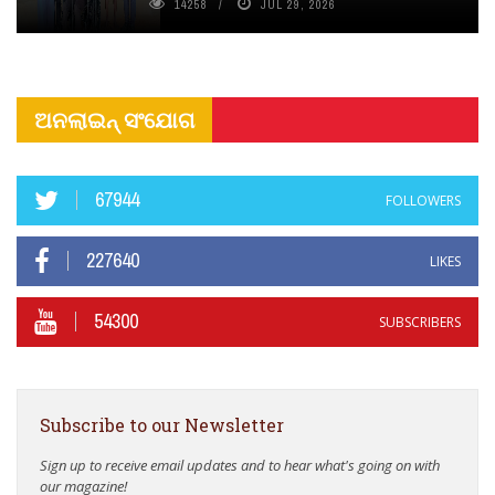
14258
JUL 29, 2026
ଅନଲାଇନ୍ ସଂଯୋଗ
67944
FOLLOWERS
227640
LIKES
54300
SUBSCRIBERS
Subscribe to our Newsletter
Sign up to receive email updates and to hear what's going on with
our magazine!