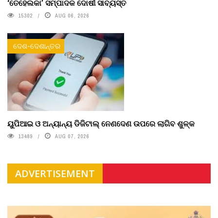
‘ତେହେଲକା’ ସମ୍ପାଦକ ଦୋଷୀ ସାବ୍ୟସ୍ତ
15302
AUG 06, 2026
ଦେଶ-ଦେଶାନ୍ତର
ୟୁପିଆଇ ଓ ଅନ୍ୟାନ୍ୟ ଡିଜିଟାଲ୍ ନେଣଦେଣ ଉପରେ ଲାଗିବ ଶୁଳ୍କ
13489
AUG 07, 2026
ADVERTISEMENT