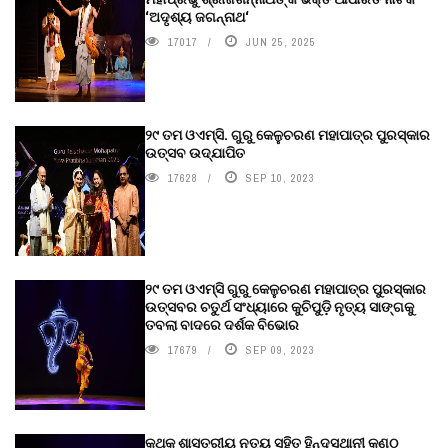
‘ଅଦୃଶ୍ୟ ଜଗନ୍ନାଥ‘
17017
JUN 25, 2025
୨୯ ତମ ଓଏମ୍‌ସି. ଗୁରୁ କେଳୁଚରଣ ମହାପାତ୍ର ପୁରସ୍କାର
ଉତ୍ସବ ଉଦ୍‍ଯାପିତ
17628
SEP 10, 2023
୨୯ ତମ ଓଏମ୍‌ସି ଗୁରୁ କେଳୁଚରଣ ମହାପାତ୍ର ପୁରସ୍କାର
ଉତ୍ସବର ଚତୁର୍ଥ ସଂଧ୍ୟାରେ କୁଚିପୁଡ଼ି ନୃତ୍ୟ ସାଙ୍ଗକୁ
ତବଲା ବାଦରେ ଦର୍ଶକ ବିଭୋର
17679
SEP 09, 2023
କଥକ ଶାସ୍ତ୍ରୀୟ ନୃତ୍ୟ ସହିତ ହିନ୍ଦୁସ୍ଥାନୀ କଣ୍ଠ