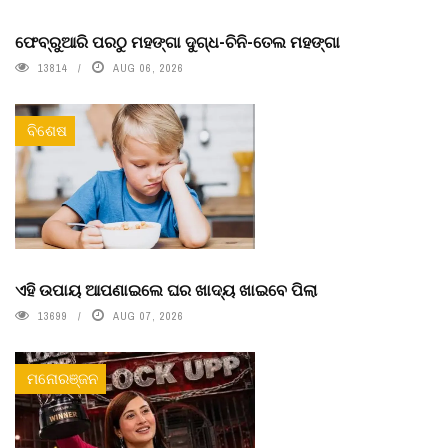
ଫେବ୍ରୁଆରି ପରଠୁ ମହଙ୍ଗା ଦୁଗ୍ଧ-ଚିନି-ତେଲ ମହଙ୍ଗା
13814
AUG 06, 2026
ବିଶେଷ
ଏହି ଉପାୟ ଆପଣାଇଲେ ଘର ଖାଦ୍ୟ ଖାଇବେ ପିଲା
13699
AUG 07, 2026
ମନୋରଞ୍ଜନ