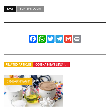
TAGS
SUPREME COURT
Facebook
WhatsApp
Twitter
Telegram
Gmail
Print
RELATED ARTICLES
ODISHA NEWS LENS 4.1
ଦେଶ-ଦେଶାନ୍ତର