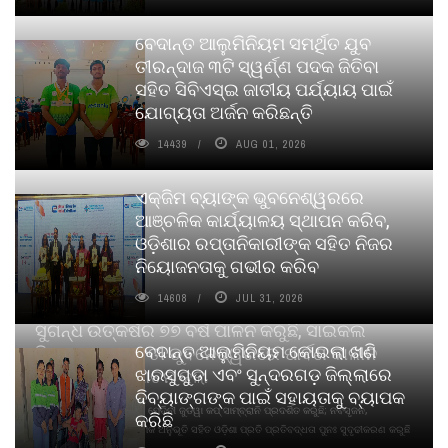
ବେଦାନ୍ତ ଆଲୁମିନିୟମ ସମର୍ଥିତ ଯୁବ
ତୀରନ୍ଦାଜ ୩ଟି ସ୍ୱର୍ଣ୍ଣ ପଦକ ଜିତିବା
ସହିତ ସିବିଏସ୍ଇ ଜାତୀୟ ପର୍ଯ୍ୟାୟ ପାଇଁ
ଯୋଗ୍ୟତା ଅର୍ଜନ କରିଛନ୍ତି
14439
AUG 01, 2026
ଏକ୍ଜିମ ବ୍ୟାଙ୍କ ଭୁବନେଶ୍ୱରରେ
ଆଞ୍ଚଳିକ କାର୍ଯ୍ୟାଳୟ ସ୍ଥାପନ କରିବ,
ଓଡ଼ିଶାର ରପ୍ତାନିକାରୀଙ୍କ ସହିତ ନିଜର
ନିୟୋଜନତାକୁ ଗଭୀର କରିବ
14608
JUL 31, 2026
ସୁଗନ୍ଧ ଉତ୍କର୍ଷର ୭୭ ବର୍ଷ ପାଳନ କରୁଛି, ସାଇକଲ
ବେଦାନ୍ତ ଆଲୁମିନିୟମ କୋଇଲା ଖଣି
ପିୟୋର୍‌ ଅଗରବତୀ ଭୁବନେଶ୍ୱରରେ ପାର୍ବଣ କାଳୀନ
ଝାରସୁଗୁଡା ଏବଂ ସୁନ୍ଦରଗଡ଼ ଜିଲ୍ଲାରେ
ନବସୃଜନ ଉନ୍ମୋଚନ କଲା
ଦିବ୍ୟାଙ୍ଗଙ୍କ ପାଇଁ ସହାୟତାକୁ ବ୍ୟାପକ
ବାଉଁଶ ବିହୀନ କଠିନ ଧୂପ ଏବଂ ମେଦିନୀ ଜୁଡୱା କପ୍‌ ସାମ୍ବ୍ରାନି ପ୍ରଦର୍ଶିତ କରୁଛି; ନବସୃଜନ,
କରିଛି
ଦୀର୍ଘସ୍ଥାୟିତା ଏବଂ ଆଧ୍ୟାତ୍ମିକ ଅନୁଭୂତି ସହିତ ଓଡ଼ିଶା ପ୍ରତି ପ୍ରତିବଦ୍ଧତା ପୁନଃ ସୁଦୃଢୀକରଣ କରୁଛି