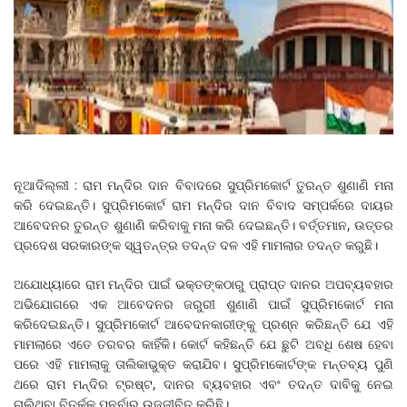
ନୂଆଦିଲ୍ଲୀ : ରାମ ମନ୍ଦିର ଦାନ ବିବାଦରେ ସୁପ୍ରିମକୋର୍ଟ ତୁରନ୍ତ ଶୁଣାଣି ମନା
କରି ଦେଇଛନ୍ତି। ସୁପ୍ରିମକୋର୍ଟ ରାମ ମନ୍ଦିର ଦାନ ବିବାଦ ସମ୍ପର୍କରେ ଦାୟର
ଆବେଦନର ତୁରନ୍ତ ଶୁଣାଣି କରିବାକୁ ମନା କରି ଦେଇଛନ୍ତି। ବର୍ତ୍ତମାନ, ଉତ୍ତର
ପ୍ରଦେଶ ସରକାରଙ୍କ ସ୍ୱତନ୍ତ୍ର ତଦନ୍ତ ଦଳ ଏହି ମାମଲାର ତଦନ୍ତ କରୁଛି।
ଅଯୋଧ୍ୟାରେ ରାମ ମନ୍ଦିର ପାଇଁ ଭକ୍ତଙ୍କଠାରୁ ପ୍ରାପ୍ତ ଦାନର ଅପବ୍ୟବହାର
ଅଭିଯୋଗରେ ଏକ ଆବେଦନର ଜରୁରୀ ଶୁଣାଣି ପାଇଁ ସୁପ୍ରିମକୋର୍ଟ ମନା
କରିଦେଇଛନ୍ତି। ସୁପ୍ରିମକୋର୍ଟ ଆବେଦନକାରୀଙ୍କୁ ପ୍ରଶ୍ନ କରିଛନ୍ତି ଯେ ଏହି
ମାମଲାରେ ଏତେ ତରବର କାହିଁକି। କୋର୍ଟ କହିଛନ୍ତି ଯେ ଛୁଟି ଅବଧି ଶେଷ ହେବା
ପରେ ଏହି ମାମଲାକୁ ତାଲିକାଭୁକ୍ତ କରାଯିବ। ସୁପ୍ରିମକୋର୍ଟଙ୍କ ମନ୍ତବ୍ୟ ପୁଣି
ଥରେ ରାମ ମନ୍ଦିର ଟ୍ରଷ୍ଟ, ଦାନର ବ୍ୟବହାର ଏବଂ ତଦନ୍ତ ଦାବିକୁ ନେଇ
ଚାଲିଥିବା ବିତର୍କକୁ ପୁନର୍ବାର ଉଜ୍ଜୀବିତ କରିଛି।