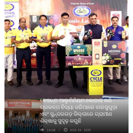
ବେଦାନ୍ତ ଆଲୁମିନିୟମ କୋଇଲା ଖଣି
ପ୍ରକଳ୍ପ ବିଦ୍ୟା ଜରିଆରେ ଝାରସୁଗୁଡ଼ା
ଏବଂ ସୁନ୍ଦରଗଡ଼ ଜିଲ୍ଲାରେ ଗ୍ରାମୀଣ
ଶିକ୍ଷାକୁ ସୁଦୃଢ଼ କରୁଛି
14146
AUG 04, 2026