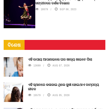
ସଙ୍ଗୀତରେ ଦର୍ଶକ ବିଭୋର
18079
SEP 06, 2023
ବିଶେଷ
ଏହି ଉପାୟ ଆପଣାଇଲେ ଘର ଖାଦ୍ୟ ଖାଇବେ ପିଲା
13699
AUG 07, 2026
ଏହି ସ୍ଥାନରେ କଳାଜାଇ ଥିଲେ ସୁଖୀ ହୋଇଥାଏ ଦାମ୍ପତ୍ୟ
ଜୀବନ
15579
AUG 05, 2026