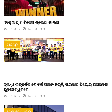
‘ଲକ୍ ଅପ୍ ୨’ ବିଜେତା ଶ୍ରେୟା କାଲରା
14790
AUG 06, 2026
ବାଣିଜ୍ୟ
ସୁଗନ୍ଧ ଉତ୍କର୍ଷର ୭୭ ବର୍ଷ ପାଳନ କରୁଛି, ସାଇକଲ ପିୟୋର୍‌ ଅଗରବତୀ
ଭୁବନେଶ୍ୱରରେ ...
14133
AUG 07, 2026
ଦେଶ-ଦେଶାନ୍ତର