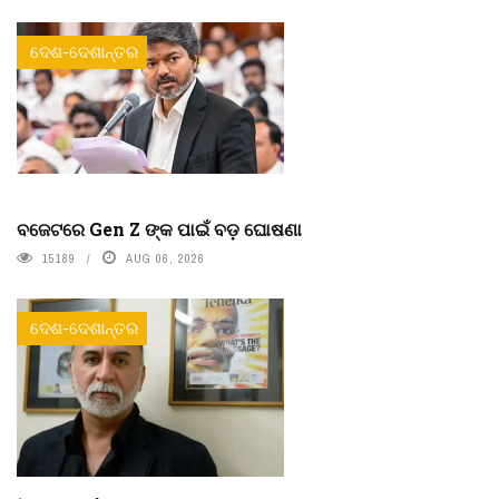
ଦେଶ-ଦେଶାନ୍ତର
ବଜେଟରେ Gen Z ଙ୍କ ପାଇଁ ବଡ଼ ଘୋଷଣା
15189
AUG 06, 2026
ଦେଶ-ଦେଶାନ୍ତର