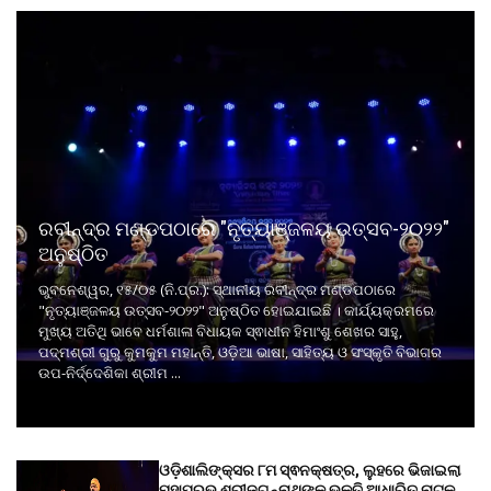
ରବୀନ୍ଦ୍ର ମଣ୍ଡପଠାରେ "ନୃତ୍ୟାଞ୍ଜଳୟ ଉତ୍ସବ-୨୦୨୨"
ଅନୁଷ୍ଠିତ
ଭୁବନେଶ୍ୱର, ୧୫/୦୫ (ନି.ପ୍ର.): ସ୍ଥାନୀୟ ରବୀନ୍ଦ୍ର ମଣ୍ଡପଠାରେ
"ନୃତ୍ୟାଞ୍ଜଳୟ ଉତ୍ସବ-୨୦୨୨" ଅନୁଷ୍ଠିତ ହୋଇଯାଇଛି । କାର୍ଯ୍ୟକ୍ରମରେ
ମୁଖ୍ୟ ଅତିଥି ଭାବେ ଧର୍ମଶାଳା ବିଧାୟକ ସ୍ଵାଧୀନ ହିମାଂଶୁ ଶେଖର ସାହୁ,
ପଦ୍ମଶ୍ରୀ ଗୁରୁ କୁମକୁମ ମହାନ୍ତି, ଓଡ଼ିଆ ଭାଷା, ସାହିତ୍ୟ ଓ ସଂସ୍କୃତି ବିଭାଗର
ଉପ-ନିର୍ଦ୍ଦେଶିକା ଶ୍ରୀମ ...
ଓଡ଼ିଶାଲିଙ୍କ୍ସର ୮ମ ସ୍ଵନକ୍ଷତ୍ର, ଲୁହରେ ଭିଜାଇଲା
ମହାପ୍ରଭୁ ଶ୍ରୀଜଗନ୍ନାଥଙ୍କ ଭକ୍ତି ଆଧାରିତ ନାଟକ