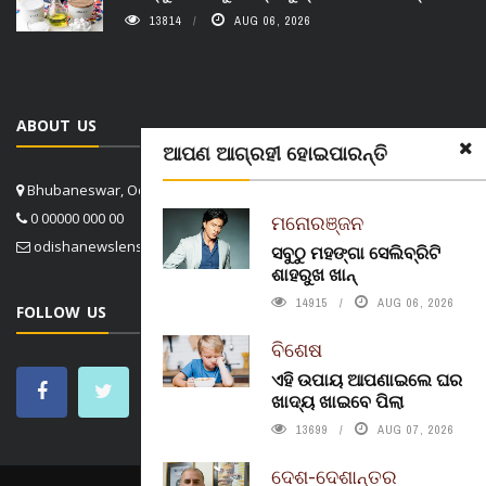
13814
AUG 06, 2026
ABOUT US
ଆପଣ ଆଗ୍ରହୀ ହୋଇପାରନ୍ତି
Bhubaneswar, Odisha, India
0 00000 000 00
ମନୋରଞ୍ଜନ
odishanewslens@gmail.com
ସବୁଠୁ ମହଙ୍ଗା ସେଲିବ୍ରିଟି
ଶାହରୁଖ ଖାନ୍
14915
AUG 06, 2026
FOLLOW US
ବିଶେଷ
ଏହି ଉପାୟ ଆପଣାଇଲେ ଘର
ଖାଦ୍ୟ ଖାଇବେ ପିଲା
13699
AUG 07, 2026
ଦେଶ-ଦେଶାନ୍ତର