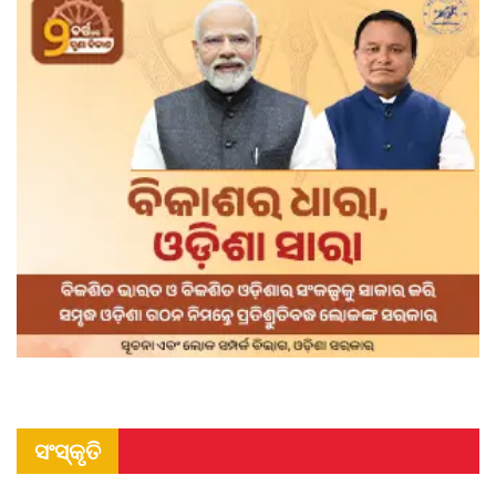
ସଂସ୍କୃତି