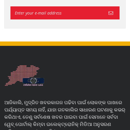
ଆଜିକାଲି, ମୁଦ୍ରିତ ଖବରକାଗଜ ପଢିବା ପାଇଁ ଲୋକଙ୍କ ପାଖରେ
ପର୍ଯ୍ୟାପ୍ତ ସମୟ ନାହିଁ, ଯାହା ଗତକାଲିର ସାଧାରଣ ଘଟଣାକୁ କଭର୍
କରିଥାଏ, ତେଣୁ ସର୍ବଶେଷ ଖବର ପାଇବା ପାଇଁ ସେମାନେ ସର୍ବଦା
ୱେବ୍ ପୋର୍ଟାଲ୍ କିମ୍ବା ଇଲେକ୍ଟ୍ରୋନିକ୍ ମିଡିଆ ଅନୁସରଣ