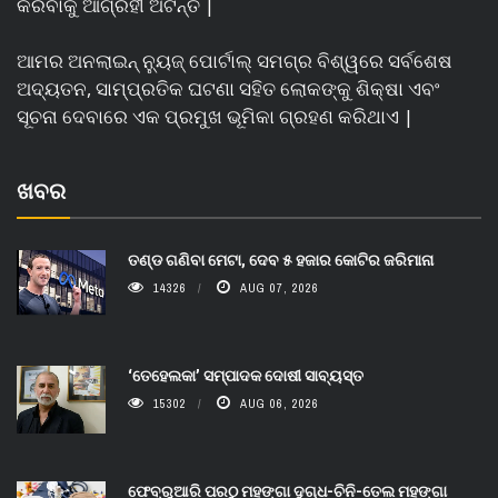
କରିବାକୁ ଆଗ୍ରହୀ ଅଟନ୍ତି |
ଆମର ଅନଲାଇନ୍ ନ୍ୟୁଜ୍ ପୋର୍ଟାଲ୍ ସମଗ୍ର ବିଶ୍ୱରେ ସର୍ବଶେଷ
ଅଦ୍ୟତନ, ସାମ୍ପ୍ରତିକ ଘଟଣା ସହିତ ଲୋକଙ୍କୁ ଶିକ୍ଷା ଏବଂ
ସୂଚନା ଦେବାରେ ଏକ ପ୍ରମୁଖ ଭୂମିକା ଗ୍ରହଣ କରିଥାଏ |
ଖବର
ତଣ୍ଡ ଗଣିବା ମେଟା, ଦେବ ୫ ହଜାର କୋଟିର ଜରିମାନା
14326
AUG 07, 2026
‘ତେହେଲକା’ ସମ୍ପାଦକ ଦୋଷୀ ସାବ୍ୟସ୍ତ
15302
AUG 06, 2026
ଫେବ୍ରୁଆରି ପରଠୁ ମହଙ୍ଗା ଦୁଗ୍ଧ-ଚିନି-ତେଲ ମହଙ୍ଗା