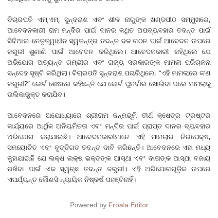
ବିଚାରପତି ଏମ୍.ଏମ୍. ସୁନ୍ଦରାଶ ଏବଂ ଶୀଳ ନାଗୁଙ୍କ ଖଣ୍ଡପୀଠ ସମ୍ମୁଖରେ,
ଆବେଦନକାରୀ ରାମ ମନ୍ଦିର ପାଇଁ ଦାନର କଥିତ ଅପବ୍ୟବହାର ତଦନ୍ତ ପାଇଁ
ସିବିଆଇ ନେତୃତ୍ୱାଧୀନ ସ୍ୱତନ୍ତ୍ର ତଦନ୍ତ ଦଳ ଗଠନ ପାଇଁ ଆବେଦନ ଉପରେ
ଜରୁରୀ ଶୁଣାଣି ପାଇଁ ଆବେଦନ କରିଥିଲେ। ଆବେଦନକାରୀ କହିଥିଲେ ଯେ
ଅଭିଯୋଗ ଅତ୍ୟନ୍ତ ଗମ୍ଭୀର ଏବଂ ରାଜ୍ୟ ସରକାରଙ୍କ ମାମଲା ପରିଚାଳନା
ସନ୍ଦେହ ସୃଷ୍ଟି କରିଥିଲା। ବିଚାରପତି ସୁନ୍ଦରାଶ ପଚାରିଥିଲେ, “ଏହି ମାମଲାରେ କ’ଣ
ଜରୁରୀ?” କୋର୍ଟ ଶେଷରେ କହିଛନ୍ତି ଯେ କୋର୍ଟ ପୁନର୍ବାର ଖୋଲିବା ପରେ ମାମଲାକୁ
ତାଲିକାଭୁକ୍ତ କରାଯିବ।
ଆବେଦନରେ ଅଯୋଧ୍ୟାରେ ଶ୍ରୀରାମ ଜନ୍ମଭୂମି ତୀର୍ଥ କ୍ଷେତ୍ର ଟ୍ରଷ୍ଟର
କାର୍ଯ୍ୟରେ ଆର୍ଥିକ ଅନିୟମିତତା ଏବଂ ମନ୍ଦିର ପାଇଁ ପ୍ରାପ୍ତ ଦାନର ବ୍ୟବହାର
ଅଭିଯୋଗ କରାଯାଇଛି। ଆବେଦନକାରୀମାନେ ଏହି ମାମଲାର ନିରପେକ୍ଷ,
ସମୟୋଚିତ ଏବଂ ବୃତ୍ତିଗତ ତଦନ୍ତ ଦାବି କରିଛନ୍ତି। ଆବେଦନରେ ଏହା ମଧ୍ୟ
କୁହାଯାଇଛି ଯେ ଲକ୍ଷ ଲକ୍ଷ ଭକ୍ତଙ୍କ ଆସ୍ଥା ଏବଂ ଦାତାଙ୍କ ଆସ୍ଥା ବଜାୟ
ରଖିବା ପାଇଁ ଏକ ସ୍ୱଚ୍ଛ ତଦନ୍ତ ଜରୁରୀ। ଏହି ଅଭିଯୋଗଗୁଡ଼ିକ ଉପରେ
ଏପର୍ଯ୍ୟନ୍ତ କୌଣସି ନ୍ୟାୟିକ ନିଷ୍କର୍ଷ ପହଞ୍ଚିନାହିଁ।
Powered by
Froala Editor