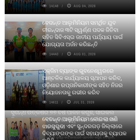
14148
AUG 04, 2026
ବେଦାନ୍ତ ଆଲୁମିନିୟମ ସମର୍ଥିତ ଯୁବ
ତୀରନ୍ଦାଜ ୩ଟି ସ୍ୱର୍ଣ୍ଣ ପଦକ ଜିତିବା
ସହିତ ସିବିଏସ୍ଇ ଜାତୀୟ ପର୍ଯ୍ୟାୟ ପାଇଁ
ଯୋଗ୍ୟତା ଅର୍ଜନ କରିଛନ୍ତି
14443
AUG 01, 2026
ଏକ୍ଜିମ ବ୍ୟାଙ୍କ ଭୁବନେଶ୍ୱରରେ
ଆଞ୍ଚଳିକ କାର୍ଯ୍ୟାଳୟ ସ୍ଥାପନ କରିବ,
ଓଡ଼ିଶାର ରପ୍ତାନିକାରୀଙ୍କ ସହିତ ନିଜର
ନିୟୋଜନତାକୁ ଗଭୀର କରିବ
14611
JUL 31, 2026
ସୁଗନ୍ଧ ଉତ୍କର୍ଷର ୭୭ ବର୍ଷ ପାଳନ କରୁଛି, ସାଇକଲ
ବେଦାନ୍ତ ଆଲୁମିନିୟମ କୋଇଲା ଖଣି
ପିୟୋର୍‌ ଅଗରବତୀ ଭୁବନେଶ୍ୱରରେ ପାର୍ବଣ କାଳୀନ
ଝାରସୁଗୁଡା ଏବଂ ସୁନ୍ଦରଗଡ଼ ଜିଲ୍ଲାରେ
ନବସୃଜନ ଉନ୍ମୋଚନ କଲା
ଦିବ୍ୟାଙ୍ଗଙ୍କ ପାଇଁ ସହାୟତାକୁ ବ୍ୟାପକ
ବାଉଁଶ ବିହୀନ କଠିନ ଧୂପ ଏବଂ ମେଦିନୀ ଜୁଡୱା କପ୍‌ ସାମ୍ବ୍ରାନି ପ୍ରଦର୍ଶିତ କରୁଛି; ନବସୃଜନ,