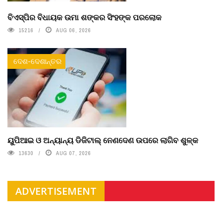
ବିଏସ୍‌ପିର ବିଧାୟକ ଉମା ଶଙ୍କର ସିଂହଙ୍କ ପରଲୋକ
15216
AUG 06, 2026
ଦେଶ-ଦେଶାନ୍ତର
ୟୁପିଆଇ ଓ ଅନ୍ୟାନ୍ୟ ଡିଜିଟାଲ୍ ନେଣଦେଣ ଉପରେ ଲାଗିବ ଶୁଳ୍କ
13630
AUG 07, 2026
ADVERTISEMENT