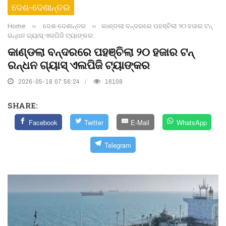
ଦେଶ-ଦେଶାନ୍ତର
Home
››
ଦେଶ-ଦେଶାନ୍ତର
››
କାଣ୍ଡଲା ବନ୍ଦରରେ ପହଞ୍ଚିଲା ୨୦ ହଜାର ଟନ୍‌
ରନ୍ଧନ ଗ୍ୟାସ୍‌ ଏଲପିଜି ଟ୍ୟାଙ୍କର
କାଣ୍ଡଲା ବନ୍ଦରରେ ପହଞ୍ଚିଲା ୨୦ ହଜାର ଟନ୍‌
ରନ୍ଧନ ଗ୍ୟାସ୍‌ ଏଲପିଜି ଟ୍ୟାଙ୍କର
2026-05-18 07:56:24
16108
SHARE:
Facebook
Twitter
E-Mail
WhatsApp
Telegram