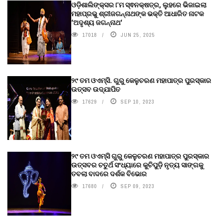
ଓଡ଼ିଶାଲିଙ୍କ୍ସର ୮ମ ସ୍ଵନକ୍ଷତ୍ର, ଲୁହରେ ଭିଜାଇଲା
ମହାପ୍ରଭୁ ଶ୍ରୀଜଗନ୍ନାଥଙ୍କ ଭକ୍ତି ଆଧାରିତ ନାଟକ
‘ଅଦୃଶ୍ୟ ଜଗନ୍ନାଥ‘
17018
JUN 25, 2025
୨୯ ତମ ଓଏମ୍‌ସି. ଗୁରୁ କେଳୁଚରଣ ମହାପାତ୍ର ପୁରସ୍କାର
ଉତ୍ସବ ଉଦ୍‍ଯାପିତ
17629
SEP 10, 2023
୨୯ ତମ ଓଏମ୍‌ସି ଗୁରୁ କେଳୁଚରଣ ମହାପାତ୍ର ପୁରସ୍କାର
ଉତ୍ସବର ଚତୁର୍ଥ ସଂଧ୍ୟାରେ କୁଚିପୁଡ଼ି ନୃତ୍ୟ ସାଙ୍ଗକୁ
ତବଲା ବାଦରେ ଦର୍ଶକ ବିଭୋର
17680
SEP 09, 2023