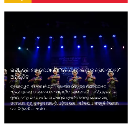
ରବୀନ୍ଦ୍ର ମଣ୍ଡପଠାରେ "ନୃତ୍ୟାଞ୍ଜଳୟ ଉତ୍ସବ-୨୦୨୨"
ଅନୁଷ୍ଠିତ
ଭୁବନେଶ୍ୱର, ୧୫/୦୫ (ନି.ପ୍ର.): ସ୍ଥାନୀୟ ରବୀନ୍ଦ୍ର ମଣ୍ଡପଠାରେ
"ନୃତ୍ୟାଞ୍ଜଳୟ ଉତ୍ସବ-୨୦୨୨" ଅନୁଷ୍ଠିତ ହୋଇଯାଇଛି । କାର୍ଯ୍ୟକ୍ରମରେ
ମୁଖ୍ୟ ଅତିଥି ଭାବେ ଧର୍ମଶାଳା ବିଧାୟକ ସ୍ଵାଧୀନ ହିମାଂଶୁ ଶେଖର ସାହୁ,
ପଦ୍ମଶ୍ରୀ ଗୁରୁ କୁମକୁମ ମହାନ୍ତି, ଓଡ଼ିଆ ଭାଷା, ସାହିତ୍ୟ ଓ ସଂସ୍କୃତି ବିଭାଗର
ଉପ-ନିର୍ଦ୍ଦେଶିକା ଶ୍ରୀମ ...