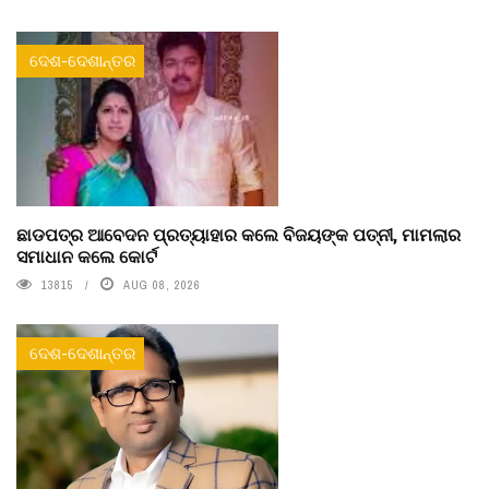
ଦେଶ-ଦେଶାନ୍ତର
ଛାଡପତ୍ର ଆବେଦନ ପ୍ରତ୍ୟାହାର କଲେ ବିଜୟଙ୍କ ପତ୍ନୀ, ମାମଲାର
ସମାଧାନ କଲେ କୋର୍ଟ
13815
AUG 08, 2026
ଦେଶ-ଦେଶାନ୍ତର