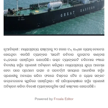
ନୂଆଦିଲ୍ଲୀ : ମଧ୍ୟପ୍ରାଚ୍ୟ ରାଷ୍ଟ୍ରରୁ ୨୦ ହଜାର ଟନ୍‌ ରନ୍ଧନ ଗ୍ୟାସ୍‌ ବୋଝେଇ
ହୋଇଥିବା ଏଲପିଜି ଟ୍ୟାଙ୍କର ‘ସାଇମି’ ରବିବାର ଗୁଜରାଟର କାଣ୍ଡଲା
ବନ୍ଦରରେ ପହଞ୍ଚିଥିବା ଜଣାପଡିଛି। ଉକ୍ତ ଟ୍ୟାଙ୍କରଟି ଚଳିତମାସ ୧୩ରେ
ବିବାଦୀୟ ହର୍ମୁଜ ପ୍ରଣାଳୀ ଅତିକ୍ରମ କରିଥିଲା। ମଧ୍ୟପ୍ରାଚ୍ୟ ଯୁଦ୍ଧ ଆରମ୍ଭ
ହେବା ପରେ ପ୍ରଥମେ ଇରାନ ଓ ପରବର୍ତ୍ତୀ ସମୟରେ ଆମେରିକା ହର୍ମୁଜ
ପ୍ରଣାଳୀକୁ ଅବରୋଧ କରିବା ଫଳରେ ବିଶ୍ବରେ ତୈଳ ଓ ଗ୍ୟାସ ସଙ୍କଟ
ଉଦ୍‌ବେଗଜନକ ସ୍ଥିତିରେ ପହଞ୍ଚିଥିଲା। ଏହି ପରିପ୍ରେକ୍ଷୀରେ ହର୍ମୁଜ ପ୍ରଣାଳୀ
ଅତିକ୍ରମ କରିବା ବିଦେଶୀ ଟ୍ୟାଙ୍କରଗୁଡିକ ପାଇଁ କଷ୍ଟକର ହୋଇପଡିଛି।
Powered by
Froala Editor