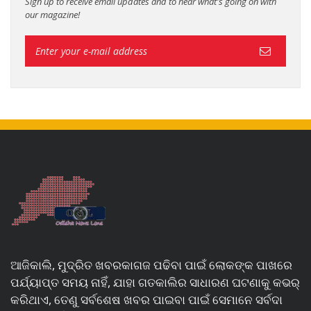
Sign up to receive email updates and to hear what's going on with
our magazine!
ଆଜିକାଲି, ମୁଦ୍ରିତ ଖବରକାଗଜ ପଢିବା ପାଇଁ ଲୋକଙ୍କ ପାଖରେ
ପର୍ଯ୍ୟାପ୍ତ ସମୟ ନାହିଁ, ଯାହା ଗତକାଲିର ସାଧାରଣ ଘଟଣାକୁ କଭର୍
କରିଥାଏ, ତେଣୁ ସର୍ବଶେଷ ଖବର ପାଇବା ପାଇଁ ସେମାନେ ସର୍ବଦା