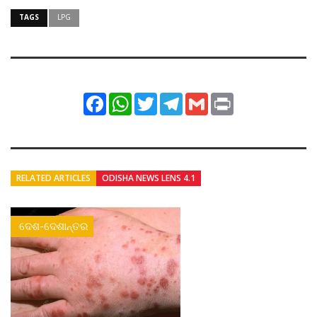
TAGS
LPG
Facebook
WhatsApp
Twitter
Telegram
Gmail
Print
RELATED ARTICLES
ODISHA NEWS LENS 4.1
ଦେଶ-ଦେଶାନ୍ତର