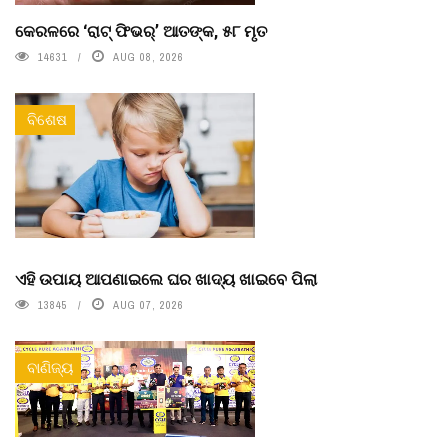
କେରଳରେ ‘ରାଟ୍ ଫିଭର୍’ ଆତଙ୍କ, ୫୮ ମୃତ
14631
AUG 08, 2026
ବିଶେଷ
ଏହି ଉପାୟ ଆପଣାଇଲେ ଘର ଖାଦ୍ୟ ଖାଇବେ ପିଲା
13845
AUG 07, 2026
ବାଣିଜ୍ୟ