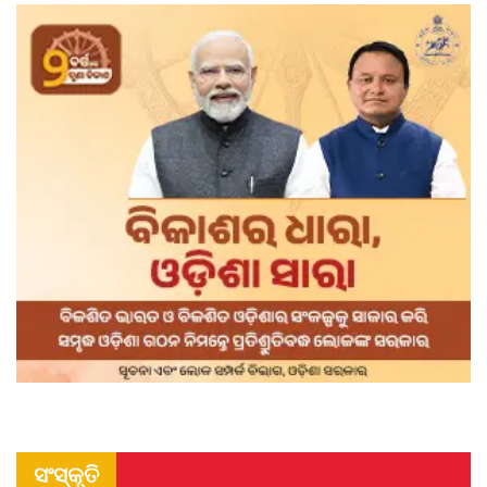
ସଂସ୍କୃତି