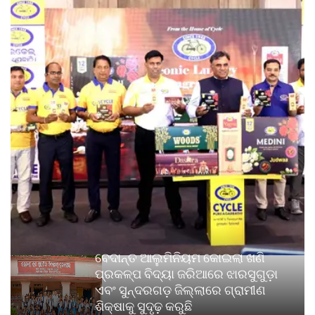
ବେଦାନ୍ତ ଆଲୁମିନିୟମ କୋଇଲା ଖଣି
ପ୍ରକଳ୍ପ ବିଦ୍ୟା ଜରିଆରେ ଝାରସୁଗୁଡ଼ା
ଏବଂ ସୁନ୍ଦରଗଡ଼ ଜିଲ୍ଲାରେ ଗ୍ରାମୀଣ
ଶିକ୍ଷାକୁ ସୁଦୃଢ଼ କରୁଛି