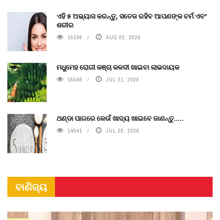
ଏହି ୫ ଅଭ୍ୟାସ କରନ୍ତୁ, ସତେଜ ରହିବ ଆପଣଙ୍କ ଚର୍ମ ଏବଂ
ଶରୀର
16196
AUG 02, 2026
ମଧୁମେହ ରୋଗୀ କଞ୍ଚା କଳଦୀ ଖାଇବା ଲାଭଦାୟକ
15049
JUL 31, 2026
ଥଣ୍ଡା ପାଗରେ କେଉଁ ଖାଦ୍ୟ ଖାଇବେ ଜାଣନ୍ତୁ.....
14541
JUL 28, 2026
ବାଣିଜ୍ୟ