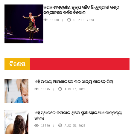
କଥକ ଶାସ୍ତ୍ରୀୟ ନୃତ୍ୟ ସହିତ ହିନ୍ଦୁସ୍ଥାନୀ କଣ୍ଠ
ସଙ୍ଗୀତରେ ଦର୍ଶକ ବିଭୋର
18080
SEP 06, 2023
ବିଶେଷ
ଏହି ଉପାୟ ଆପଣାଇଲେ ଘର ଖାଦ୍ୟ ଖାଇବେ ପିଲା
13845
AUG 07, 2026
ଏହି ସ୍ଥାନରେ କଳାଜାଇ ଥିଲେ ସୁଖୀ ହୋଇଥାଏ ଦାମ୍ପତ୍ୟ
ଜୀବନ
15720
AUG 05, 2026