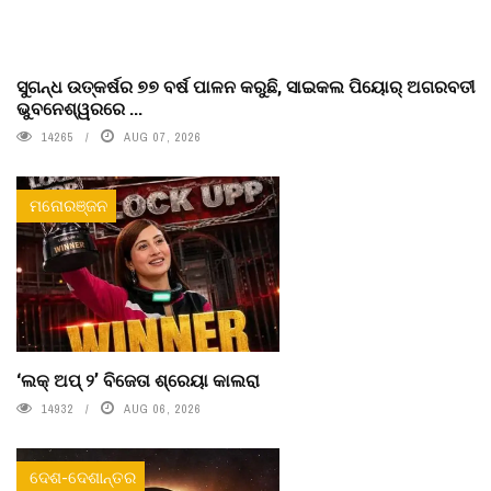
ସୁଗନ୍ଧ ଉତ୍କର୍ଷର ୭୭ ବର୍ଷ ପାଳନ କରୁଛି, ସାଇକଲ ପିୟୋର୍‌ ଅଗରବତୀ
ଭୁବନେଶ୍ୱରରେ ...
14265
AUG 07, 2026
ମନୋରଞ୍ଜନ
‘ଲକ୍ ଅପ୍ ୨’ ବିଜେତା ଶ୍ରେୟା କାଲରା
14932
AUG 06, 2026
ଦେଶ-ଦେଶାନ୍ତର