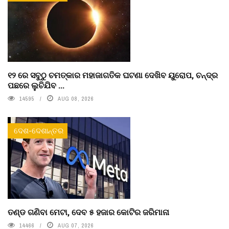
୧୨ ରେ ସବୁଠୁ ଚମତ୍କାର ମହାଜାଗତିକ ଘଟଣା ଦେଖିବ ୟୁରୋପ, ଚନ୍ଦ୍ର
ପଛରେ ଲୁଚିଯିବ ...
14595
AUG 08, 2026
ଦେଶ-ଦେଶାନ୍ତର
ତଣ୍ଡ ଗଣିବା ମେଟା, ଦେବ ୫ ହଜାର କୋଟିର ଜରିମାନା
14466
AUG 07, 2026