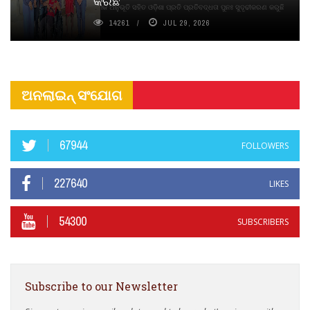
କରିଛି
ଦୀର୍ଘସ୍ଥାୟିତା ଏବଂ ଆଧ୍ୟାତ୍ମିକ ଅନୁଭୂତି ସହିତ ଓଡ଼ିଶା ପ୍ରତି ପ୍ରତିବଦ୍ଧତା ପୁନଃ ସୁଦୃଢୀକରଣ କରୁଛି
14261
JUL 29, 2026
ଅନଲାଇନ୍ ସଂଯୋଗ
67944
FOLLOWERS
227640
LIKES
54300
SUBSCRIBERS
Subscribe to our Newsletter