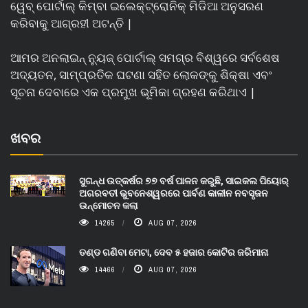
ୱେବ୍ ପୋର୍ଟାଲ୍ କିମ୍ବା ଇଲେକ୍ଟ୍ରୋନିକ୍ ମିଡିଆ ଅନୁସରଣ
କରିବାକୁ ଆଗ୍ରହୀ ଅଟନ୍ତି |
ଆମର ଅନଲାଇନ୍ ନ୍ୟୁଜ୍ ପୋର୍ଟାଲ୍ ସମଗ୍ର ବିଶ୍ୱରେ ସର୍ବଶେଷ
ଅଦ୍ୟତନ, ସାମ୍ପ୍ରତିକ ଘଟଣା ସହିତ ଲୋକଙ୍କୁ ଶିକ୍ଷା ଏବଂ
ସୂଚନା ଦେବାରେ ଏକ ପ୍ରମୁଖ ଭୂମିକା ଗ୍ରହଣ କରିଥାଏ |
ଖବର
ସୁଗନ୍ଧ ଉତ୍କର୍ଷର ୭୭ ବର୍ଷ ପାଳନ କରୁଛି, ସାଇକଲ ପିୟୋର୍‌
ଅଗରବତୀ ଭୁବନେଶ୍ୱରରେ ପାର୍ବଣ କାଳୀନ ନବସୃଜନ
ଉନ୍ମୋଚନ କଲା
14265
AUG 07, 2026
ତଣ୍ଡ ଗଣିବା ମେଟା, ଦେବ ୫ ହଜାର କୋଟିର ଜରିମାନା
14466
AUG 07, 2026