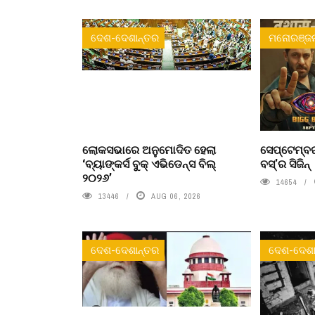
ଦେଶ-ଦେଶାନ୍ତର
ମନୋରଞ୍ଜ
ଲୋକସଭାରେ ଅନୁମୋଦିତ ହେଲା
ସେପ୍ଟେମ୍ବର
‘ବ୍ୟାଙ୍କର୍ସ ବୁକ୍ ଏଭିଡେନ୍ସ ବିଲ୍
ବସ୍'ର ସିଜିନ୍
୨୦୨୬’
14654
13446
AUG 06, 2026
ଦେଶ-ଦେଶାନ୍ତର
ଦେଶ-ଦେଶା