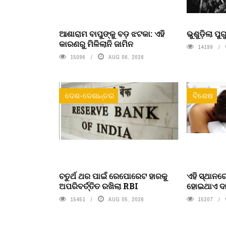
ଆଶାରାମ ବାପୁଙ୍କୁ ବଡ଼ ଝଟକା: ଏହି
ଭୁଶୁଡ଼ିଲା ପ
କାରଣରୁ ମିଳିଲାନି ଜାମିନ
14199
15096
AUG 06, 2026
ଦେଶ-ଦେଶାନ୍ତର
ବିଶେଷ
ଚତୁର୍ଥ ଥର ପାଇଁ ରେପୋରେଟ ହାରକୁ
ଏହି ସ୍ଥାନର
ଅପରିବର୍ତ୍ତିତ ରଖିଲା RBI
ହୋଇଥାଏ ଦା
15451
AUG 05, 2026
15207