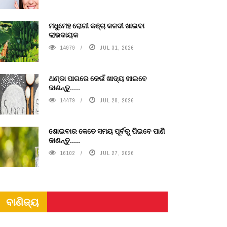
ମଧୁମେହ ରୋଗୀ କଞ୍ଚା କଳଦୀ ଖାଇବା
ଲାଭଦାୟକ
14979
JUL 31, 2026
ଥଣ୍ଡା ପାଗରେ କେଉଁ ଖାଦ୍ୟ ଖାଇବେ
ଜାଣନ୍ତୁ.....
14479
JUL 28, 2026
ଶୋଇବାର କେତେ ସମୟ ପୂର୍ବରୁ ପିଇବେ ପାଣି
ଜାଣନ୍ତୁ.....
16102
JUL 27, 2026
ବାଣିଜ୍ୟ