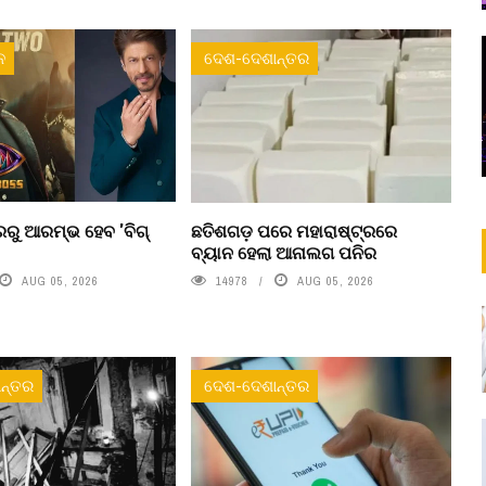
ନ
ଦେଶ-ଦେଶାନ୍ତର
ରୁ ଆରମ୍ଭ ହେବ 'ବିଗ୍
ଛତିଶଗଡ଼ ପରେ ମହାରାଷ୍ଟ୍ରରେ
ବ୍ୟାନ ହେଲା ଆନାଲଗ ପନିର
AUG 05, 2026
14978
AUG 05, 2026
ନ୍ତର
ଦେଶ-ଦେଶାନ୍ତର