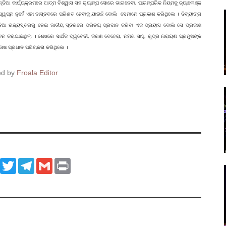
ଇଣ୍ଡିଆ କାର୍ଯ୍ୟକ୍ରମରେ ଆତ୍ମ ବିଶ୍ୱାସ ସହ ର‌୍ୟାମ୍ପ ସୋରେ ଭାଗନେବା, ପାରମ୍ପରିକ ନିୟମକୁ ଚ୍ୟାଲେଞ୍ଜ
 ସ୍ୱପ୍ନ ନୁହେଁ ଏହା ବାସ୍ତବରେ ପରିଣତ ହେବାକୁ ଯାଉଛି ବୋଲି ସେମାନେ ପ୍ରକାଶ କରିଥିଲେ । ଦିବ୍ୟାଙ୍ଗ
୍ ଇଣ୍ଡିଆ ରାଜ୍ୟସ୍ତରରୁ ନେଇ ଜାତୀୟ ସ୍ତରରେ ପରିଚୟ ପ୍ରଦାନ କରିବା ଏକ ପ୍ରୟାସ ବୋଲି ସେ ପ୍ରକାଶ
ରାଯାଇଥିଲା । ଶେଷରେ ସାର୍ଥକ ଦ୍ୱିବେଦୀ, କିରଣ ବେହେରା, ନମିତା ସାହୁ, ରୁଦ୍ର ନାରାୟଣ ପ୍ରମୁଖଙ୍କ
ନ୍ତୋଷ ପ୍ରଧାନ ପରିଚାଳନା କରିଥିଲେ ।
ed by
Froala Editor
ook
WhatsApp
Twitter
Telegram
Gmail
Print