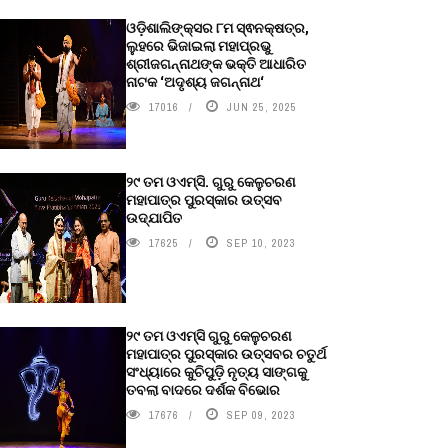
ଓଡ଼ିଶାଲିଙ୍କ୍ସର ୮ମ ସ୍ଵନକ୍ଷତ୍ର,
ଲୁହରେ ଭିଜାଇଲା ମହାପ୍ରଭୁ
ଶ୍ରୀଜଗନ୍ନାଥଙ୍କ ଭକ୍ତି ଆଧାରିତ
ନାଟକ ‘ଅଦୃଶ୍ୟ ଜଗନ୍ନାଥ‘
17016
JUN 25, 2025
୨୯ ତମ ଓଏମ୍‌ସି. ଗୁରୁ କେଳୁଚରଣ
ମହାପାତ୍ର ପୁରସ୍କାର ଉତ୍ସବ
ଉଦ୍‍ଯାପିତ
17625
SEP 10, 2023
୨୯ ତମ ଓଏମ୍‌ସି ଗୁରୁ କେଳୁଚରଣ
ମହାପାତ୍ର ପୁରସ୍କାର ଉତ୍ସବର ଚତୁର୍ଥ
ସଂଧ୍ୟାରେ କୁଚିପୁଡ଼ି ନୃତ୍ୟ ସାଙ୍ଗକୁ
ତବଲା ବାଦରେ ଦର୍ଶକ ବିଭୋର
17676
SEP 09, 2023