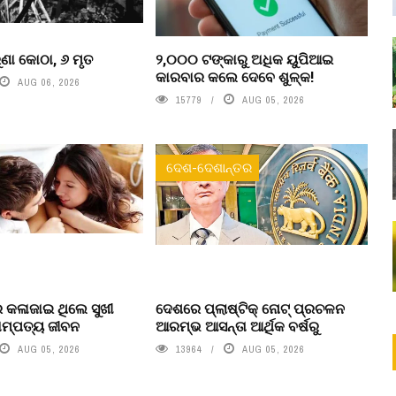
ୁରୁଣା କୋଠା, ୬ ମୃତ
୨,୦୦୦ ଟଙ୍କାରୁ ଅଧିକ ୟୁପିଆଇ
କାରବାର କଲେ ଦେବେ ଶୁଳ୍କ!
AUG 06, 2026
15779
AUG 05, 2026
ଦେଶ-ଦେଶାନ୍ତର
େ କଳାଜାଇ ଥିଲେ ସୁଖୀ
ଦେଶରେ ପ୍ଲାଷ୍ଟିକ୍ ନୋଟ୍‌ ପ୍ରଚଳନ
ମ୍ପତ୍ୟ ଜୀବନ
ଆରମ୍ଭ ଆସନ୍ତା ଆର୍ଥିକ ବର୍ଷରୁ
AUG 05, 2026
13964
AUG 05, 2026