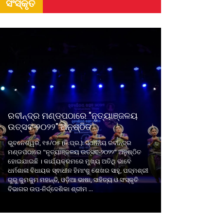
ସଂସ୍କୃତି
ରବୀନ୍ଦ୍ର ମଣ୍ଡପଠାରେ "ନୃତ୍ୟାଞ୍ଜଳୟ
ଉତ୍ସବ-୨୦୨୨" ଅନୁଷ୍ଠିତ
ଭୁବନେଶ୍ୱର, ୧୫/୦୫ (ନି.ପ୍ର.): ସ୍ଥାନୀୟ ରବୀନ୍ଦ୍ର
ମଣ୍ଡପଠାରେ "ନୃତ୍ୟାଞ୍ଜଳୟ ଉତ୍ସବ-୨୦୨୨" ଅନୁଷ୍ଠିତ
ହୋଇଯାଇଛି । କାର୍ଯ୍ୟକ୍ରମରେ ମୁଖ୍ୟ ଅତିଥି ଭାବେ
ଧର୍ମଶାଳା ବିଧାୟକ ସ୍ଵାଧୀନ ହିମାଂଶୁ ଶେଖର ସାହୁ, ପଦ୍ମଶ୍ରୀ
ଗୁରୁ କୁମକୁମ ମହାନ୍ତି, ଓଡ଼ିଆ ଭାଷା, ସାହିତ୍ୟ ଓ ସଂସ୍କୃତି
ବିଭାଗର ଉପ-ନିର୍ଦ୍ଦେଶିକା ଶ୍ରୀମ ...