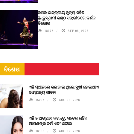
କଥକ ଶାସ୍ତ୍ରୀୟ ନୃତ୍ୟ ସହିତ
ହିନ୍ଦୁସ୍ଥାନୀ କଣ୍ଠ ସଙ୍ଗୀତରେ ଦର୍ଶକ
ବିଭୋର
18077
SEP 06, 2023
ବିଶେଷ
ଏହି ସ୍ଥାନରେ କଳାଜାଇ ଥିଲେ ସୁଖୀ ହୋଇଥାଏ
ଦାମ୍ପତ୍ୟ ଜୀବନ
15207
AUG 05, 2026
ଏହି ୫ ଅଭ୍ୟାସ କରନ୍ତୁ, ସତେଜ ରହିବ
ଆପଣଙ୍କ ଚର୍ମ ଏବଂ ଶରୀର
16133
AUG 02, 2026