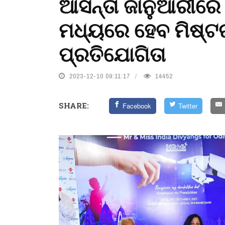
ଆସନ୍ତା ଜାନୁଆରୀରେ 
ମଧ୍ୟରେ ହେବ ମିଷ୍ଟ
ପ୍ରତିଯୋଗିତା
2023-12-10 09:11:17
14452
SHARE:
Facebook
Twitter