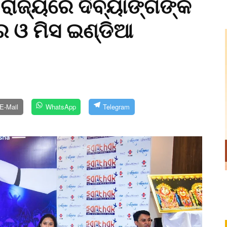
ରାଜ୍ୟରେ ଦିବ୍ୟାଙ୍ଗଙ୍କ
ର ଓ ମିସ ଇଣ୍ଡିଆ
E-Mail
WhatsApp
Telegram