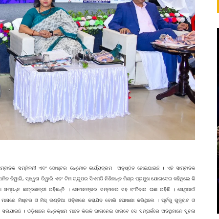
୍ବାଦିକ ସମ୍ମିଳନୀ ଏବଂ ପୋଷ୍ଟର ଉନ୍ମୋଚ କାର୍ଯ୍ୟକ୍ରମ ଅନୁଷ୍ଠିତ ହୋଇଯାଇଛି । ଏହି ସାମ୍ବାଦିକ
ମିତ ତିୱାରି, ସ୍ୱେତା ତିୱାରି ଏବଂ ଟିମ ଗ୍ରୁପର ସିଏମଡି ନିଶିକାନ୍ତ ମିଶ୍ର ପ୍ରମୁଖ ଯୋଗଦେଇ କହିଥିଲେ କି
 ସମ୍ପନ୍ନ ଛାତ୍ରଛାତ୍ରୀ ରହିଛନ୍ତି । ସେମାନଙ୍କର ସମ୍ମାନର ସହ ବଂଚିବାର ଇଛା ରହିଛି । ସେଥିପାଇଁ
 ମାସରେ ମିଷ୍ଟର ଓ ମିସ୍ ଇଣ୍ଡିଆ ଓଡ଼ିଶାରେ କରାଯିବ ବୋଲି ଘୋଷଣା କରିଥିଲେ । ପୂର୍ବରୁ ଗୁଜୁରାଟ ଓ
ରିଯାଇଛି । ଓଡ଼ିଶାରେ ଭିନ୍ନକ୍ଷମ ମାନେ କିଭଳି ଭାଗନେଇ ପାରିବେ ସେ ସମ୍ପର୍କରେ ଅତିଥିମାନେ ସୂଚନା