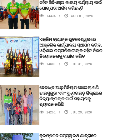
ସହିତ ସିବିଏସ୍ଇ ଜାତୀୟ ପର୍ଯ୍ୟାୟ ପାଇଁ
ଯୋଗ୍ୟତା ଅର୍ଜନ କରିଛନ୍ତି
14434
AUG 01, 2026
ଏକ୍ଜିମ ବ୍ୟାଙ୍କ ଭୁବନେଶ୍ୱରରେ
ଆଞ୍ଚଳିକ କାର୍ଯ୍ୟାଳୟ ସ୍ଥାପନ କରିବ,
ଓଡ଼ିଶାର ରପ୍ତାନିକାରୀଙ୍କ ସହିତ ନିଜର
ନିୟୋଜନତାକୁ ଗଭୀର କରିବ
14603
JUL 31, 2026
ବେଦାନ୍ତ ଆଲୁମିନିୟମ କୋଇଲା ଖଣି
ଝାରସୁଗୁଡା ଏବଂ ସୁନ୍ଦରଗଡ଼ ଜିଲ୍ଲାରେ
ଦିବ୍ୟାଙ୍ଗଙ୍କ ପାଇଁ ସହାୟତାକୁ
ବ୍ୟାପକ କରିଛି
14251
JUL 29, 2026
କ୍ରମ୍ପଟନ ପମ୍ପ୍‌ସ୍‌ ରଥ ଯାତ୍ରାରେ