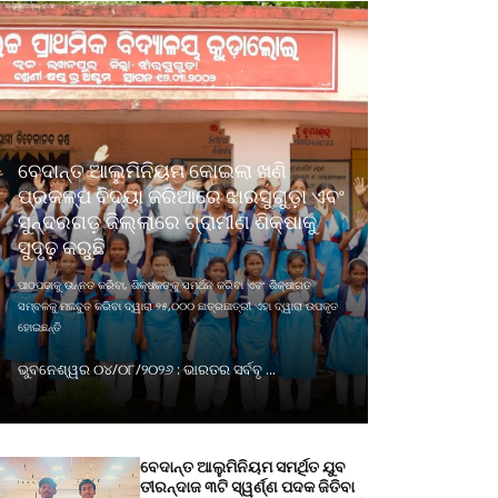
ବେଦାନ୍ତ ଆଲୁମିନିୟମ କୋଇଲା ଖଣି
ପ୍ରକଳ୍ପ ବିଦ୍ୟା ଜରିଆରେ ଝାରସୁଗୁଡ଼ା ଏବଂ
ସୁନ୍ଦରଗଡ଼ ଜିଲ୍ଲାରେ ଗ୍ରାମୀଣ ଶିକ୍ଷାକୁ
ସୁଦୃଢ଼ କରୁଛି
ପାଠପଢାକୁ ଉନ୍ନତ କରିବା, ଶିକ୍ଷକଙ୍କୁ ସମର୍ଥନ କରିବା ଏବଂ ଶିକ୍ଷାଗତ
ସମ୍ବଳକୁ ମଜବୁତ କରିବା ଦ୍ୱାରା ୨୫,୦୦୦ ଛାତ୍ରଛାତ୍ରୀ ଏହା ଦ୍ୱାରା ଉପକୃତ
ହୋଇଛନ୍ତି
ଭୁବନେଶ୍ୱର ୦୪/୦୮/୨୦୨୬ : ଭାରତର ସର୍ବବୃ ...
ବେଦାନ୍ତ ଆଲୁମିନିୟମ ସମର୍ଥିତ ଯୁବ
ତୀରନ୍ଦାଜ ୩ଟି ସ୍ୱର୍ଣ୍ଣ ପଦକ ଜିତିବା