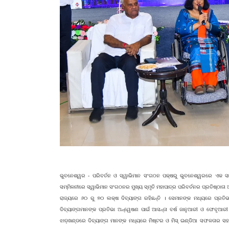
ଭୁବନେଶ୍ୱର - ପରିବର୍ତନ ଓ ସ୍ୱାଭିମାନ ସଂଗଠନ ପକ୍ଷରୁ ଭୁବନେଶ୍ୱରରେ ଏକ ସାମ
ସମ୍ମିଳନୀରେ ସ୍ୱାଭିମାନ ସଂଗଠନର ମୁଖ୍ୟ ସ୍ମୃତି ମହାପାତ୍ର ପରିବର୍ତନର ପ୍ରତିଷ୍ଠାତା ଅ
ରାଜ୍ୟରେ ୬୦ ରୁ ୭୦ ଲକ୍ଷ ଦିବ୍ୟାଙ୍ଗ ରହିଛନ୍ତି । ସେମାନଙ୍କ ମଧ୍ୟରେ ପ୍ରତିଭା
ଦିବ୍ୟାଙ୍ଗମାନଙ୍କ ପ୍ରତିଭା ଅନ୍ୱେଷଣ ପାଇଁ ଆସନ୍ତା ବର୍ଷ ଜାନୁଆରୀ ଓ ଫେବୃଆରୀ
ଝାଡ଼ଖଣ୍ଡରେ ଦିବ୍ୟାଙ୍ଗ ମାନଙ୍କ ମଧ୍ୟରେ ମିଷ୍ଟର ଓ ମିସ୍ ଇଣ୍ଡିଆ ସଫଳତାର ସହ ସ