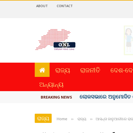
ABOUT
CONTACT
ରାଜ୍ୟ
ରାଜନୀତି
ଦେଶ-ଦେ
ଅନ୍ୟାନ୍ୟ
ଭୁଶୁଡ଼ିଲା ପୁରୁଣା କୋଠା, ୬ 
BREAKING NEWS
ରାଜ୍ୟ
Home
››
ରାଜ୍ୟ
››
ଆସନ୍ତା ଜାନୁଆରୀରେ ରାଜ