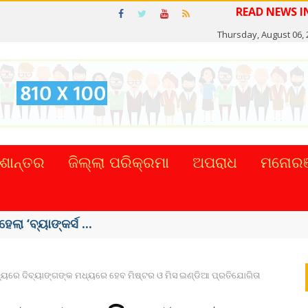
READ 
Thursday, August 06, 
ଶାନ୍ତର
ଜିଲ୍ଲା ପରିକ୍ରମା
ଅପରାଧ
ମନୋରଞ
ମୃତ
୍ୟରେ ଦିବ୍ୟାଙ୍ଗଙ୍କ ମଧ୍ୟରେ ହେବ ମିଷ୍ଟର ଓ ମିସ ଇଣ୍ଡିଆ ପ୍ରତିଯୋଗିତା