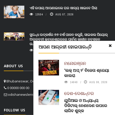
ଏହି ଉପାୟ ଆପଣାଇଲେ ଘର ଖାଦ୍ୟ ଖାଇବେ ପିଲା
13554
AUG 07, 2026
ସୁଗନ୍ଧ ଉତ୍କର୍ଷର ୭୭ ବର୍ଷ ପାଳନ କରୁଛି, ସାଇକଲ ପିୟୋର୍‌
ଅଗରବତୀ ଭୁବନେଶ୍ୱରରେ ପାର୍ବଣ କାଳୀନ ନବସୃଜନ
ଉନ୍ମୋଚନ କଲା
ଆପଣ ଆଗ୍ରହୀ ହୋଇପାରନ୍ତି
14000
AUG 07, 2026
ମନୋରଞ୍ଜନ
ABOUT US
‘ଲକ୍ ଅପ୍ ୨’ ବିଜେତା ଶ୍ରେୟା
କାଲରା
Bhubaneswar, Odisha, India
14649
AUG 06, 2026
0 00000 000 00
ଦେଶ-ଦେଶାନ୍ତର
odishanewslens@gmail.com
ୟୁପିଆଇ ଓ ଅନ୍ୟାନ୍ୟ
ଡିଜିଟାଲ୍ ନେଣଦେଣ ଉପରେ
FOLLOW US
ଲାଗିବ ଶୁଳ୍କ