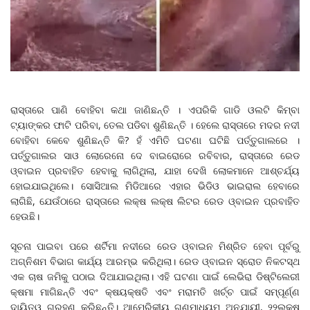
ରାସ୍ତାରେ ପାଣି ବୋହିବା କଥା ଜାଣିଛନ୍ତି । ଏପରିକି ଗାଡି ଓଲଟି କିମ୍ବା
ଟ୍ୟାଙ୍କର ଫାଟି ପରିବା, ତେଲ ପଡିବା ଶୁଣିଛନ୍ତି । ହେଲେ ରାସ୍ତାରେ ମଦର ନଦୀ
ବୋହିବା କେବେ ଶୁଣିଛନ୍ତି କି? ହଁ ଏମିତି ଘଟଣା ଘଟିଛି ପର୍ତ୍ତୁଗାଲରେ ।
ପର୍ତ୍ତୁଗାଲର ସାଓ ଲୋରେନୋ ଦେ ବାଇରୋରେ ରବିବାର, ରାସ୍ତାରେ ରେଡ
ଓ୍ବାଇନ ପ୍ରବାହିତ ହେବାକୁ ଲାଗିଥିଲା, ଯାହା ଦେଖି ଲୋକମାନେ ଆଶ୍ଚର୍ଯ୍ୟ
ହୋଇଯାଇଥିଲେ। ସୋସିଆଲ ମିଡିଆରେ ଏହାର ଭିଡିଓ ଭାଇରାଲ ହେବାରେ
ଲାଗିଛି, ଯେଉଁଠାରେ ରାସ୍ତାରେ ଲକ୍ଷ ଲକ୍ଷ ଲିଟର ରେଡ ଓ୍ବାଇନ ପ୍ରବାହିତ
ହେଉଛି।
ସୂଚନା ପାଇବା ପରେ ଶର୍ଟିମା ନଦୀରେ ରେଡ ଓ୍ବାଇନ ମିଶ୍ରିତ ହେବା ପୂର୍ବରୁ
ଅଗ୍ନିଶମ ବିଭାଗ କାର୍ଯ୍ୟ ଆରମ୍ଭ କରିଥିଲା। ରେଡ ଓ୍ବାଇନ ସ୍ରୋତ ନିକଟସ୍ଥ
ଏକ ଚାଷ ଜମିକୁ ପଠାଇ ଦିଆଯାଇଥିଲା। ଏହି ଘଟଣା ପାଇଁ ଲେଭିରା ଡିଷ୍ଟିଲେରୀ
କ୍ଷମା ମାଗିଛନ୍ତି ଏବଂ କ୍ଷୟକ୍ଷତି ଏବଂ ମରାମତି ଖର୍ଚ୍ଚ ପାଇଁ ସମ୍ପୂର୍ଣ୍ଣ
ଦାୟିତ୍ୱ ଗ୍ରହଣ କରିଛନ୍ତି। ଆମେରିକୀୟ ଗଣମାଧ୍ୟମ ଅନୁଯାୟୀ, ୨୨ଲକ୍ଷ