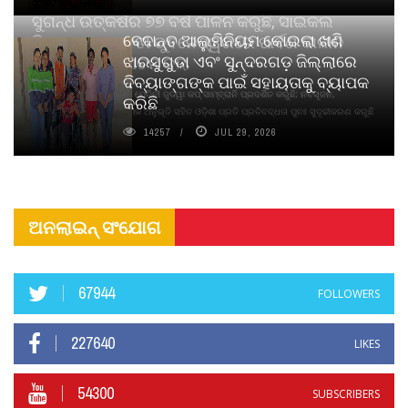
ସୁଗନ୍ଧ ଉତ୍କର୍ଷର ୭୭ ବର୍ଷ ପାଳନ କରୁଛି, ସାଇକଲ
ବେଦାନ୍ତ ଆଲୁମିନିୟମ କୋଇଲା ଖଣି
ପିୟୋର୍‌ ଅଗରବତୀ ଭୁବନେଶ୍ୱରରେ ପାର୍ବଣ କାଳୀନ
ଝାରସୁଗୁଡା ଏବଂ ସୁନ୍ଦରଗଡ଼ ଜିଲ୍ଲାରେ
ନବସୃଜନ ଉନ୍ମୋଚନ କଲା
ଦିବ୍ୟାଙ୍ଗଙ୍କ ପାଇଁ ସହାୟତାକୁ ବ୍ୟାପକ
ବାଉଁଶ ବିହୀନ କଠିନ ଧୂପ ଏବଂ ମେଦିନୀ ଜୁଡୱା କପ୍‌ ସାମ୍ବ୍ରାନି ପ୍ରଦର୍ଶିତ କରୁଛି; ନବସୃଜନ,
କରିଛି
ଦୀର୍ଘସ୍ଥାୟିତା ଏବଂ ଆଧ୍ୟାତ୍ମିକ ଅନୁଭୂତି ସହିତ ଓଡ଼ିଶା ପ୍ରତି ପ୍ରତିବଦ୍ଧତା ପୁନଃ ସୁଦୃଢୀକରଣ କରୁଛି
14257
JUL 29, 2026
ଅନଲାଇନ୍ ସଂଯୋଗ
67944
FOLLOWERS
227640
LIKES
54300
SUBSCRIBERS