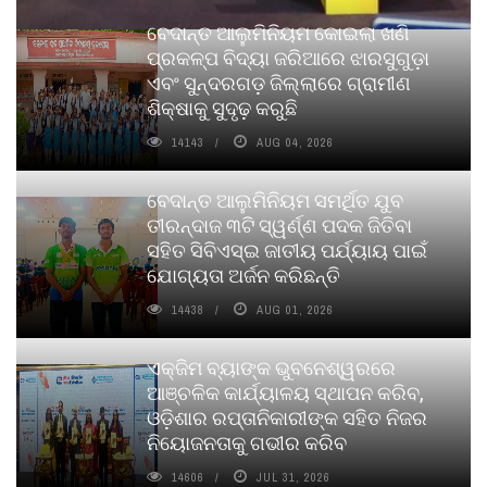
ବେଦାନ୍ତ ଆଲୁମିନିୟମ କୋଇଲା ଖଣି
ପ୍ରକଳ୍ପ ବିଦ୍ୟା ଜରିଆରେ ଝାରସୁଗୁଡ଼ା
ଏବଂ ସୁନ୍ଦରଗଡ଼ ଜିଲ୍ଲାରେ ଗ୍ରାମୀଣ
ଶିକ୍ଷାକୁ ସୁଦୃଢ଼ କରୁଛି
14143
AUG 04, 2026
ବେଦାନ୍ତ ଆଲୁମିନିୟମ ସମର୍ଥିତ ଯୁବ
ତୀରନ୍ଦାଜ ୩ଟି ସ୍ୱର୍ଣ୍ଣ ପଦକ ଜିତିବା
ସହିତ ସିବିଏସ୍ଇ ଜାତୀୟ ପର୍ଯ୍ୟାୟ ପାଇଁ
ଯୋଗ୍ୟତା ଅର୍ଜନ କରିଛନ୍ତି
14438
AUG 01, 2026
ଏକ୍ଜିମ ବ୍ୟାଙ୍କ ଭୁବନେଶ୍ୱରରେ
ଆଞ୍ଚଳିକ କାର୍ଯ୍ୟାଳୟ ସ୍ଥାପନ କରିବ,
ଓଡ଼ିଶାର ରପ୍ତାନିକାରୀଙ୍କ ସହିତ ନିଜର
ନିୟୋଜନତାକୁ ଗଭୀର କରିବ
14606
JUL 31, 2026