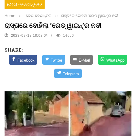
ଦେଶ-ଦେଶାନ୍ତର
Home
››
ଦେଶ-ଦେଶାନ୍ତର
››
ରାସ୍ତାରେ ବୋହିଲା ‘ରେଡ୍ ୱାଇନ୍‌’ର ନଦୀ
ରାସ୍ତାରେ ବୋହିଲା ‘ରେଡ୍ ୱାଇନ୍‌’ର ନଦୀ
2023-09-12 18:02:04
14050
SHARE:
Facebook
Twitter
E-Mail
WhatsApp
Telegram