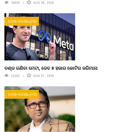
14649
AUG 06, 2026
ଦେଶ-ଦେଶାନ୍ତର
ତଣ୍ଡ ଗଣିବା ମେଟା, ଦେବ ୫ ହଜାର କୋଟିର ଜରିମାନା
14182
AUG 07, 2026
ଦେଶ-ଦେଶାନ୍ତର