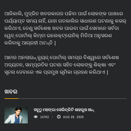
ଆଜିକାଲି, ମୁଦ୍ରିତ ଖବରକାଗଜ ପଢିବା ପାଇଁ ଲୋକଙ୍କ ପାଖରେ
ପର୍ଯ୍ୟାପ୍ତ ସମୟ ନାହିଁ, ଯାହା ଗତକାଲିର ସାଧାରଣ ଘଟଣାକୁ କଭର୍
କରିଥାଏ, ତେଣୁ ସର୍ବଶେଷ ଖବର ପାଇବା ପାଇଁ ସେମାନେ ସର୍ବଦା
ୱେବ୍ ପୋର୍ଟାଲ୍ କିମ୍ବା ଇଲେକ୍ଟ୍ରୋନିକ୍ ମିଡିଆ ଅନୁସରଣ
କରିବାକୁ ଆଗ୍ରହୀ ଅଟନ୍ତି |
ଆମର ଅନଲାଇନ୍ ନ୍ୟୁଜ୍ ପୋର୍ଟାଲ୍ ସମଗ୍ର ବିଶ୍ୱରେ ସର୍ବଶେଷ
ଅଦ୍ୟତନ, ସାମ୍ପ୍ରତିକ ଘଟଣା ସହିତ ଲୋକଙ୍କୁ ଶିକ୍ଷା ଏବଂ
ସୂଚନା ଦେବାରେ ଏକ ପ୍ରମୁଖ ଭୂମିକା ଗ୍ରହଣ କରିଥାଏ |
ଖବର
ସବୁଠୁ ମହଙ୍ଗା ସେଲିବ୍ରିଟି ଶାହରୁଖ ଖାନ୍
14763
AUG 06, 2026