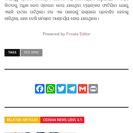
ଲିଟରରୁ ଅଧିକ ରେଡ ଓ୍ବାଇନ ନେଇ ଯାଉଥିବା ଟ୍ୟାଙ୍କର ଫାଟିଯିବା ଯୋଗୁ
ଏଭଳି ଘଟଣା ଘଟିଥିଲା। ମଦ ଏକ ପାହାଡରୁ ରାସ୍ତାରେ ପ୍ରବାହିତ ହେବାକୁ
ଲାଗିଥିଲା, ଯାହା ଦେଖି ସମସ୍ତେ ଆଶ୍ଚର୍ଯ୍ୟ ହୋଇ ଯାଇଥିଲେ।
Powered by
Froala Editor
TAGS
RED WINE
Facebook
WhatsApp
Twitter
Telegram
Gmail
Print
RELATED ARTICLES
ODISHA NEWS LENS 4.1