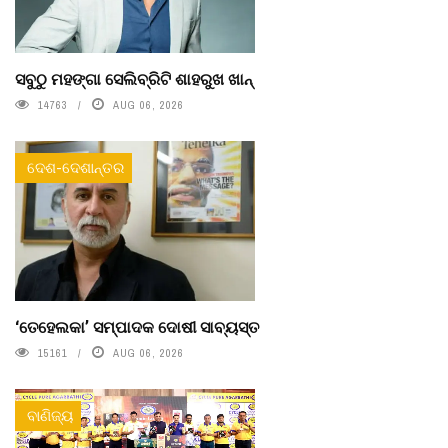
ସବୁଠୁ ମହଙ୍ଗା ସେଲିବ୍ରିଟି ଶାହରୁଖ ଖାନ୍
14763
AUG 06, 2026
ଦେଶ-ଦେଶାନ୍ତର
‘ତେହେଲକା’ ସମ୍ପାଦକ ଦୋଷୀ ସାବ୍ୟସ୍ତ
15161
AUG 06, 2026
ବାଣିଜ୍ୟ