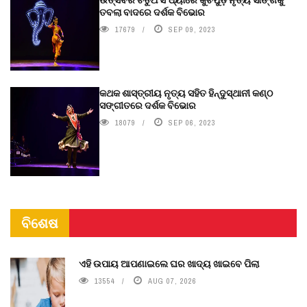
ତବଲା ବାଦରେ ଦର୍ଶକ ବିଭୋର
17679
SEP 09, 2023
କଥକ ଶାସ୍ତ୍ରୀୟ ନୃତ୍ୟ ସହିତ ହିନ୍ଦୁସ୍ଥାନୀ କଣ୍ଠ
ସଙ୍ଗୀତରେ ଦର୍ଶକ ବିଭୋର
18079
SEP 06, 2023
ବିଶେଷ
ଏହି ଉପାୟ ଆପଣାଇଲେ ଘର ଖାଦ୍ୟ ଖାଇବେ ପିଲା
13554
AUG 07, 2026