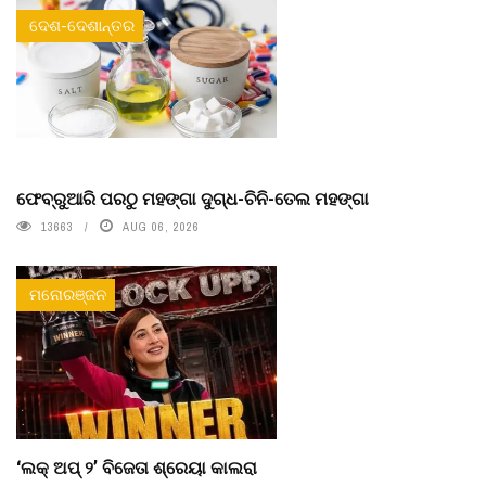
ଦେଶ-ଦେଶାନ୍ତର
ଫେବ୍ରୁଆରି ପରଠୁ ମହଙ୍ଗା ଦୁଗ୍ଧ-ଚିନି-ତେଲ ମହଙ୍ଗା
13663
AUG 06, 2026
ମନୋରଞ୍ଜନ
‘ଲକ୍ ଅପ୍ ୨’ ବିଜେତା ଶ୍ରେୟା କାଲରା