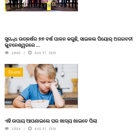
ସୁଗନ୍ଧ ଉତ୍କର୍ଷର ୭୭ ବର୍ଷ ପାଳନ କରୁଛି, ସାଇକଲ ପିୟୋର୍‌ ଅଗରବତୀ
ଭୁବନେଶ୍ୱରରେ ...
14000
AUG 07, 2026
ବିଶେଷ
ଏହି ଉପାୟ ଆପଣାଇଲେ ଘର ଖାଦ୍ୟ ଖାଇବେ ପିଲା
13554
AUG 07, 2026