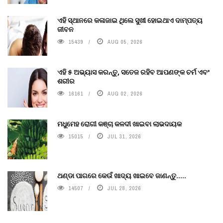
ଏହି ସ୍ଥାନରେ କଳାଜାଇ ଥିଲେ ସୁଖୀ ହୋଇଥାଏ ଦାମ୍ପତ୍ୟ
ଜୀବନ
15439
AUG 05, 2026
ଏହି ୫ ଅଭ୍ୟାସ କରନ୍ତୁ, ସତେଜ ରହିବ ଆପଣଙ୍କ ଚର୍ମ ଏବଂ
ଶରୀର
16161
AUG 02, 2026
ମଧୁମେହ ରୋଗୀ କଞ୍ଚା କଳଦୀ ଖାଇବା ଲାଭଦାୟକ
15015
JUL 31, 2026
ଥଣ୍ଡା ପାଗରେ କେଉଁ ଖାଦ୍ୟ ଖାଇବେ ଜାଣନ୍ତୁ.....
14507
JUL 28, 2026