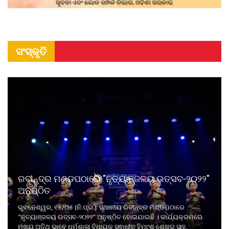
ସଂସ୍କୃତି
ରବୀନ୍ଦ୍ର ମଣ୍ଡପଠାରେ "ନୃତ୍ୟାଞ୍ଜଳୟ ଉତ୍ସବ-୨୦୨୨"
ଅନୁଷ୍ଠିତ
ଭୁବନେଶ୍ୱର, ୧୫/୦୫ (ନି.ପ୍ର.): ସ୍ଥାନୀୟ ରବୀନ୍ଦ୍ର ମଣ୍ଡପଠାରେ
"ନୃତ୍ୟାଞ୍ଜଳୟ ଉତ୍ସବ-୨୦୨୨" ଅନୁଷ୍ଠିତ ହୋଇଯାଇଛି । କାର୍ଯ୍ୟକ୍ରମରେ
ମୁଖ୍ୟ ଅତିଥି ଭାବେ ଧର୍ମଶାଳା ବିଧାୟକ ସ୍ଵାଧୀନ ହିମାଂଶୁ ଶେଖର ସାହୁ,