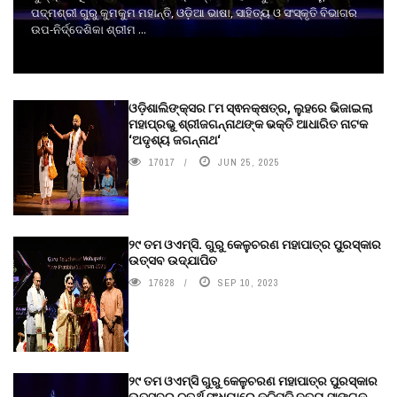
ପଦ୍ମଶ୍ରୀ ଗୁରୁ କୁମକୁମ ମହାନ୍ତି, ଓଡ଼ିଆ ଭାଷା, ସାହିତ୍ୟ ଓ ସଂସ୍କୃତି ବିଭାଗର
ଉପ-ନିର୍ଦ୍ଦେଶିକା ଶ୍ରୀମ ...
ଓଡ଼ିଶାଲିଙ୍କ୍ସର ୮ମ ସ୍ଵନକ୍ଷତ୍ର, ଲୁହରେ ଭିଜାଇଲା
ମହାପ୍ରଭୁ ଶ୍ରୀଜଗନ୍ନାଥଙ୍କ ଭକ୍ତି ଆଧାରିତ ନାଟକ
‘ଅଦୃଶ୍ୟ ଜଗନ୍ନାଥ‘
17017
JUN 25, 2025
୨୯ ତମ ଓଏମ୍‌ସି. ଗୁରୁ କେଳୁଚରଣ ମହାପାତ୍ର ପୁରସ୍କାର
ଉତ୍ସବ ଉଦ୍‍ଯାପିତ
17628
SEP 10, 2023
୨୯ ତମ ଓଏମ୍‌ସି ଗୁରୁ କେଳୁଚରଣ ମହାପାତ୍ର ପୁରସ୍କାର
ଉତ୍ସବର ଚତୁର୍ଥ ସଂଧ୍ୟାରେ କୁଚିପୁଡ଼ି ନୃତ୍ୟ ସାଙ୍ଗକୁ