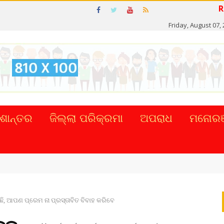
Friday, August 07,
ଶାନ୍ତର
ଜିଲ୍ଲା ପରିକ୍ରମା
ଅପରାଧ
ମନୋରଞ
ଟାଲ୍ ନେଣଦେଣ ...
ିଛି, ଆପଣ ପ୍ରେମ ନା ପ୍ରସ୍ତାବିତ ବିବାହ କରିବେ