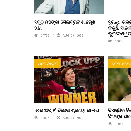
ସବୁଠୁ ମହଙ୍ଗା ସେଲିବ୍ରିଟି ଶାହରୁଖ
ସୁଗନ୍ଧ ଉତ୍
ଖାନ୍
କରୁଛି, ସା
ଭୁବନେଶ୍ୱରର
14768
AUG 06, 2026
14005
ମନୋରଞ୍ଜନ
ଦେଶ-ଦେଶା
‘ଲକ୍ ଅପ୍ ୨’ ବିଜେତା ଶ୍ରେୟା କାଲରା
ବିଏସ୍‌ପିର 
ସିଂହଙ୍କ ପ
14654
AUG 06, 2026
14939