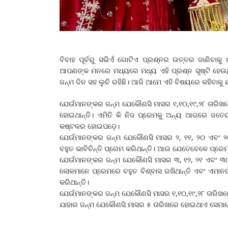
ବିବାହ ପୂର୍ବରୁ ସଭିଏଁ ଗୋଟିଏ ପ୍ରଶ୍ନର ଉତ୍ତର ଜାଣିବାକୁ
ଆପଣଙ୍କ ମନରେ ମଧ୍ୟରେ ମଧ୍ୟ ଏହି ପ୍ରଶ୍ନ ସୃଷ୍ଟି ହେଉଥ
ଜନ୍ମ ଦିନ ସହ ଲୁଚି ରହିଛି। ଆଜି ଆମେ ଏହି ବିଷୟରେ କହିବାକ
ଯେଉଁମାନଙ୍କର ଜନ୍ମ ଯେକୌଣସି ମାସର ୧,୧୦,୧୯,୨୮ ତାରିଖ
ହୋଇଥାନ୍ତି। ଏମିତି କି ନିଜ ପ୍ରେମକୁ ଅନ୍ୟ ଆଗରେ ଜତେଇ 
କଷ୍ଟକର ହୋଇପଡ଼େ।
ଯେଉଁମାନଙ୍କର ଜନ୍ମ ଯେକୌଣସି ମାସର ୨, ୧୧, ୨୦ ଏବଂ ୨
ବହୁତ ଭାବିଚିନ୍ତି ପ୍ରେମ କରିଥାନ୍ତି। ଆଉ ଯେତେବେଳେ ପ୍ରେମରେ
ଯେଉଁମାନଙ୍କର ଜନ୍ମ ଯେକୌଣସି ମାସର ୩, ୧୨, ୨୧ ଏବଂ ୩
ଲୋକମାନେ ପ୍ରେମରେ ବହୁତ ବିଶ୍ବାସ ରଖିଥାନ୍ତି ଏବଂ ଏମାନ
କରିଥାନ୍ତି।
ଯେଉଁମାନଙ୍କର ଜନ୍ମ ଯେକୌଣସି ମାସର ୧,୧୦,୧୯,୨୮ ତାରି
ଯାହାର ଜନ୍ମ ଯେକୌଣସି ମାସର ୫ ତାରିଖରେ ହୋଇଥାଏ ସେମାନ