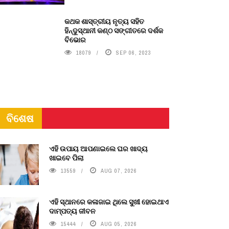
କଥକ ଶାସ୍ତ୍ରୀୟ ନୃତ୍ୟ ସହିତ
ହିନ୍ଦୁସ୍ଥାନୀ କଣ୍ଠ ସଙ୍ଗୀତରେ ଦର୍ଶକ
ବିଭୋର
18079
SEP 06, 2023
ବିଶେଷ
ଏହି ଉପାୟ ଆପଣାଇଲେ ଘର ଖାଦ୍ୟ
ଖାଇବେ ପିଲା
13559
AUG 07, 2026
ଏହି ସ୍ଥାନରେ କଳାଜାଇ ଥିଲେ ସୁଖୀ ହୋଇଥାଏ
ଦାମ୍ପତ୍ୟ ଜୀବନ
15444
AUG 05, 2026