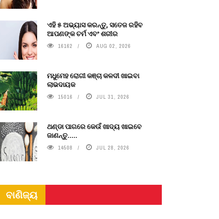
ଏହି ୫ ଅଭ୍ୟାସ କରନ୍ତୁ, ସତେଜ ରହିବ
ଆପଣଙ୍କ ଚର୍ମ ଏବଂ ଶରୀର
16162
AUG 02, 2026
ମଧୁମେହ ରୋଗୀ କଞ୍ଚା କଳଦୀ ଖାଇବା
ଲାଭଦାୟକ
15016
JUL 31, 2026
ଥଣ୍ଡା ପାଗରେ କେଉଁ ଖାଦ୍ୟ ଖାଇବେ
ଜାଣନ୍ତୁ.....
14508
JUL 28, 2026
ବାଣିଜ୍ୟ