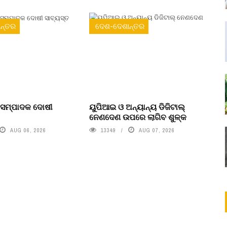
ନ୍ତର
ଦେଶ-ଦେଶାନ୍ତର
 ସମ୍ପାଦକ ଦୋଷୀ
ୟୁପିଆଇ ଓ ଅନ୍ୟାନ୍ୟ ଡିଜିଟାଲ୍
ନେଣଦେଣ ଉପରେ ଲାଗିବ ଶୁଳ୍କ
AUG 06, 2026
13349
AUG 07, 2026