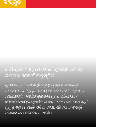
ସଂସ୍କୃତି
ରବୀନ୍ଦ୍ର ମଣ୍ଡପଠାରେ "ନୃତ୍ୟାଞ୍ଜଳୟ
ଉତ୍ସବ-୨୦୨୨" ଅନୁଷ୍ଠିତ
ଭୁବନେଶ୍ୱର, ୧୫/୦୫ (ନି.ପ୍ର.): ସ୍ଥାନୀୟ ରବୀନ୍ଦ୍ର
ମଣ୍ଡପଠାରେ "ନୃତ୍ୟାଞ୍ଜଳୟ ଉତ୍ସବ-୨୦୨୨" ଅନୁଷ୍ଠିତ
ହୋଇଯାଇଛି । କାର୍ଯ୍ୟକ୍ରମରେ ମୁଖ୍ୟ ଅତିଥି ଭାବେ
ଧର୍ମଶାଳା ବିଧାୟକ ସ୍ଵାଧୀନ ହିମାଂଶୁ ଶେଖର ସାହୁ, ପଦ୍ମଶ୍ରୀ
ଗୁରୁ କୁମକୁମ ମହାନ୍ତି, ଓଡ଼ିଆ ଭାଷା, ସାହିତ୍ୟ ଓ ସଂସ୍କୃତି
ବିଭାଗର ଉପ-ନିର୍ଦ୍ଦେଶିକା ଶ୍ରୀମ ...