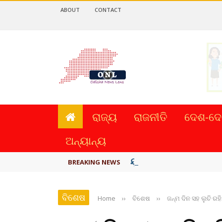
ABOUT
CONTACT
ରାଜ୍ୟ
ରାଜନୀତି
ଦେଶ-ଦେ
ଅନ୍ୟାନ୍ୟ
ୟୁପିଆଇ ଓ ଅନ୍ୟାନ୍ୟ ଡିଜି
BREAKING NEWS
ବିଶେଷ
Home
››
ବିଶେଷ
››
ଜନ୍ମ ଦିନ ସହ ଲୁଚି ରହ