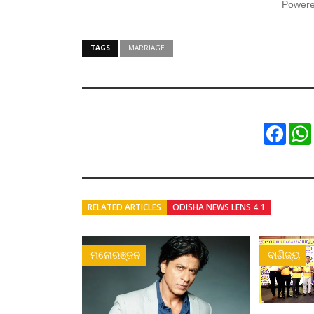
Power
TAGS
MARRIAGE
Faceb
RELATED ARTICLES
ODISHA NEWS LENS 4.1
ମନୋରଞ୍ଜନ
ବାଣିଜ୍ୟ