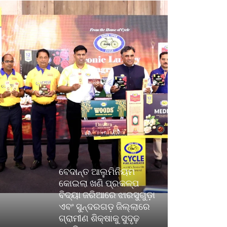
ବେଦାନ୍ତ ଆଲୁମିନିୟମ
କୋଇଲା ଖଣି ପ୍ରକଳ୍ପ
ବିଦ୍ୟା ଜରିଆରେ ଝାରସୁଗୁଡ଼ା
ଏବଂ ସୁନ୍ଦରଗଡ଼ ଜିଲ୍ଲାରେ
ଗ୍ରାମୀଣ ଶିକ୍ଷାକୁ ସୁଦୃଢ଼