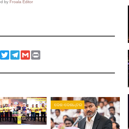
ed by
Froala Editor
ook
WhatsApp
Twitter
Telegram
Gmail
Print
ଦେଶ-ଦେଶାନ୍ତର