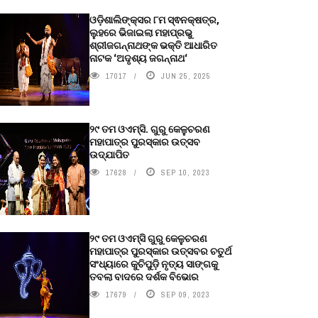
ଓଡ଼ିଶାଲିଙ୍କ୍ସର ୮ମ ସ୍ଵନକ୍ଷତ୍ର,
ଲୁହରେ ଭିଜାଇଲା ମହାପ୍ରଭୁ
ଶ୍ରୀଜଗନ୍ନାଥଙ୍କ ଭକ୍ତି ଆଧାରିତ
ନାଟକ ‘ଅଦୃଶ୍ୟ ଜଗନ୍ନାଥ‘
17017
JUN 25, 2025
୨୯ ତମ ଓଏମ୍‌ସି. ଗୁରୁ କେଳୁଚରଣ
ମହାପାତ୍ର ପୁରସ୍କାର ଉତ୍ସବ
ଉଦ୍‍ଯାପିତ
17628
SEP 10, 2023
୨୯ ତମ ଓଏମ୍‌ସି ଗୁରୁ କେଳୁଚରଣ
ମହାପାତ୍ର ପୁରସ୍କାର ଉତ୍ସବର ଚତୁର୍ଥ
ସଂଧ୍ୟାରେ କୁଚିପୁଡ଼ି ନୃତ୍ୟ ସାଙ୍ଗକୁ
ତବଲା ବାଦରେ ଦର୍ଶକ ବିଭୋର
17679
SEP 09, 2023