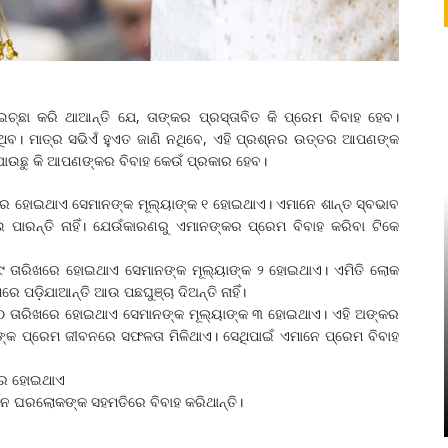
 ଇଚ୍ଛା କରି ଥାଆନ୍ତି ଯେ, ତାଙ୍କର ପ୍ରସ୍ତାବିତ କି ପ୍ରେମ ବିବାହ ହେବ।
ିବ। ମାତ୍ର ସଭିଏଁ ହୁଏତ ଜାଣି ନଥିବେ, ଏହି ପ୍ରଶ୍ନର ଉତ୍ତର ଆପଣଙ୍କ
ୁ ଯାଉଛୁ କି ଆପଣଙ୍କର ବିବାହ କେଉଁ ପ୍ରକାର ହେବ।
ରେ ହୋଇଥାଏ ସେମାନଙ୍କ ମୂଲ୍ୟାଙ୍କ ୧ ହୋଇଥାଏ। ଏମାନେ ଶାନ୍ତ ସ୍ବଭାବ
ପାରନ୍ତି ନାହିଁ। ଯେଉଁକାରଣରୁ ଏମାନଙ୍କର ପ୍ରେମ ବିବାହ କରିବା ଟିକେ
୯ ତାରିଖରେ ହୋଇଥାଏ ସେମାନଙ୍କ ମୂଲ୍ୟାଙ୍କ ୨ ହୋଇଥାଏ। ଏମିତି ଲୋକ
 ପଡ଼ିଯାଆନ୍ତି ଆଉ ପଛଘୁଞ୍ଚା ଦିଅନ୍ତି ନାହିଁ।
୦ ତାରିଖରେ ହୋଇଥାଏ ସେମାନଙ୍କ ମୂଲ୍ୟାଙ୍କ ୩ ହୋଇଥାଏ। ଏହି ଅଙ୍କର
ଙ୍କ ପ୍ରେମ ଜୀବନରେ ସଫଳତା ମିଳିଥାଏ। ସେଥିପାଇଁ ଏମାନେ ପ୍ରେମ ବିବାହ
ଖରେ ହୋଇଥାଏ
େ ଘରଲୋକଙ୍କ ସହମତିରେ ବିବାହ କରିଥାନ୍ତି।