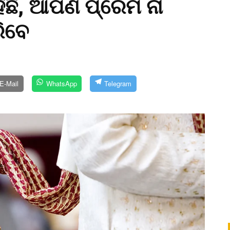
ହିଛି, ଆପଣ ପ୍ରେମ ନା
ରିବେ
E-Mail
WhatsApp
Telegram