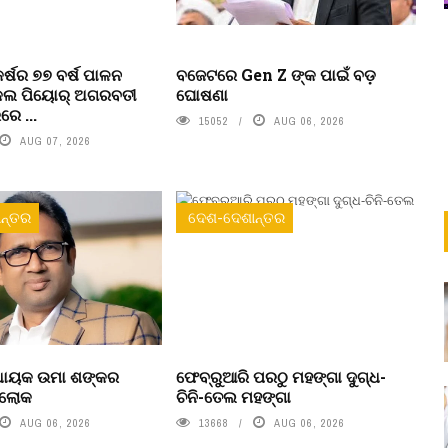
କର୍ଷର ୭୭ ବର୍ଷ ପାଳନ
ବଜେଟରେ Gen Z ଙ୍କ ପାଇଁ ବଡ଼
ଇକଲ ପିୟୋର୍‌ ଅଗରବତୀ
ଘୋଷଣା
େ ...
15052
AUG 06, 2026
AUG 07, 2026
ନ୍ତର
ଦେଶ-ଦେଶାନ୍ତର
ବିଧାୟକ ଉମା ଶଙ୍କର
ଫେବ୍ରୁଆରି ପରଠୁ ମହଙ୍ଗା ଦୁଗ୍ଧ-
ରଲୋକ
ଚିନି-ତେଲ ମହଙ୍ଗା
AUG 06, 2026
13668
AUG 06, 2026