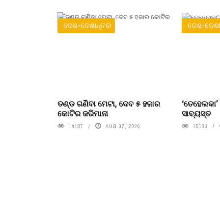
ଦେଶ-ଦେଶାନ୍ତର
ଦେଶ-ଦେଶା
ତଣ୍ଡ ଗଣିବା ମେଟା, ଦେବ ୫ ହଜାର
‘ତେହେଲକା’
କୋଟିର ଜରିମାନା
ସାବ୍ୟସ୍ତ
14187
AUG 07, 2026
15166