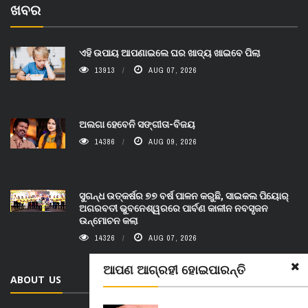
ଖବର
ଏହି ଉପାୟ ଆପଣାଇଲେ ଘର ଖାଦ୍ୟ ଖାଇବେ ପିଲା
13913
AUG 07, 2026
ଅଲଗା ହେବେନି ସଙ୍ଗୀତା-ବିଜୟ
14386
AUG 09, 2026
ସୁଗନ୍ଧ ଉତ୍କର୍ଷର ୭୭ ବର୍ଷ ପାଳନ କରୁଛି, ସାଇକଲ ପିୟୋର୍‌
ଅଗରବତୀ ଭୁବନେଶ୍ୱରରେ ପାର୍ବଣ କାଳୀନ ନବସୃଜନ
ଉନ୍ମୋଚନ କଲା
14326
AUG 07, 2026
ଆପଣ ଆଗ୍ରହୀ ହୋଇପାରନ୍ତି
ABOUT US