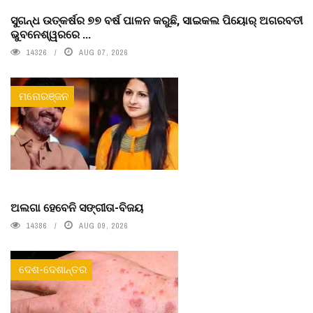
ସୁଗନ୍ଧ ଉତ୍କର୍ଷର ୭୭ ବର୍ଷ ପାଳନ କରୁଛି, ସାଇକଲ ପିୟୋର୍‌ ଅଗରବତୀ
ଭୁବନେଶ୍ୱରରେ ...
14326
AUG 07, 2026
ମନୋରଞ୍ଜନ
ଅଲଗା ହେବେନି ସଙ୍ଗୀତା-ବିଜୟ
14386
AUG 09, 2026
ଦେଶ-ଦେଶାନ୍ତର