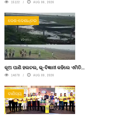
15122
AUG 06, 2026
ଦେଶ-ଦେଶାନ୍ତର
କୂଅ ପାଣି ହଲଚଲ, ଭୂ-ବିଜ୍ଞାନୀ କହିଲେ ଏମିତି...
14078
AUG 09, 2026
ବାଣିଜ୍ୟ