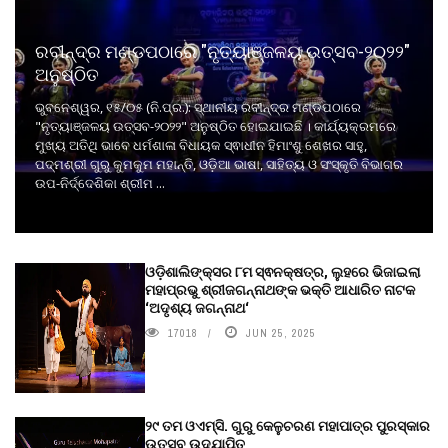
ରବୀନ୍ଦ୍ର ମଣ୍ଡପଠାରେ "ନୃତ୍ୟାଞ୍ଜଳୟ ଉତ୍ସବ-୨୦୨୨"
ଅନୁଷ୍ଠିତ
ଭୁବନେଶ୍ୱର, ୧୫/୦୫ (ନି.ପ୍ର.): ସ୍ଥାନୀୟ ରବୀନ୍ଦ୍ର ମଣ୍ଡପଠାରେ
"ନୃତ୍ୟାଞ୍ଜଳୟ ଉତ୍ସବ-୨୦୨୨" ଅନୁଷ୍ଠିତ ହୋଇଯାଇଛି । କାର୍ଯ୍ୟକ୍ରମରେ
ମୁଖ୍ୟ ଅତିଥି ଭାବେ ଧର୍ମଶାଳା ବିଧାୟକ ସ୍ଵାଧୀନ ହିମାଂଶୁ ଶେଖର ସାହୁ,
ପଦ୍ମଶ୍ରୀ ଗୁରୁ କୁମକୁମ ମହାନ୍ତି, ଓଡ଼ିଆ ଭାଷା, ସାହିତ୍ୟ ଓ ସଂସ୍କୃତି ବିଭାଗର
ଉପ-ନିର୍ଦ୍ଦେଶିକା ଶ୍ରୀମ ...
ଓଡ଼ିଶାଲିଙ୍କ୍ସର ୮ମ ସ୍ଵନକ୍ଷତ୍ର, ଲୁହରେ ଭିଜାଇଲା
ମହାପ୍ରଭୁ ଶ୍ରୀଜଗନ୍ନାଥଙ୍କ ଭକ୍ତି ଆଧାରିତ ନାଟକ
‘ଅଦୃଶ୍ୟ ଜଗନ୍ନାଥ‘
17018
JUN 25, 2025
୨୯ ତମ ଓଏମ୍‌ସି. ଗୁରୁ କେଳୁଚରଣ ମହାପାତ୍ର ପୁରସ୍କାର
ଉତ୍ସବ ଉଦ୍‍ଯାପିତ