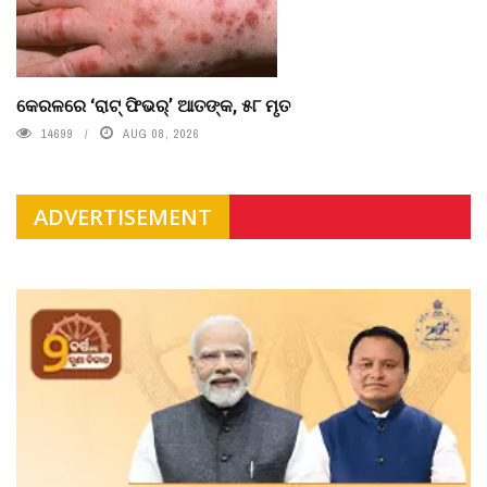
କେରଳରେ ‘ରାଟ୍ ଫିଭର୍’ ଆତଙ୍କ, ୫୮ ମୃତ
14699
AUG 08, 2026
ADVERTISEMENT