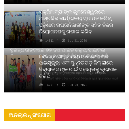
ଏକ୍ଜିମ ବ୍ୟାଙ୍କ ଭୁବନେଶ୍ୱରରେ
ଆଞ୍ଚଳିକ କାର୍ଯ୍ୟାଳୟ ସ୍ଥାପନ କରିବ,
ଓଡ଼ିଶାର ରପ୍ତାନିକାରୀଙ୍କ ସହିତ ନିଜର
ନିୟୋଜନତାକୁ ଗଭୀର କରିବ
14611
JUL 31, 2026
ସୁଗନ୍ଧ ଉତ୍କର୍ଷର ୭୭ ବର୍ଷ ପାଳନ କରୁଛି, ସାଇକଲ
ବେଦାନ୍ତ ଆଲୁମିନିୟମ କୋଇଲା ଖଣି
ପିୟୋର୍‌ ଅଗରବତୀ ଭୁବନେଶ୍ୱରରେ ପାର୍ବଣ କାଳୀନ
ଝାରସୁଗୁଡା ଏବଂ ସୁନ୍ଦରଗଡ଼ ଜିଲ୍ଲାରେ
ନବସୃଜନ ଉନ୍ମୋଚନ କଲା
ଦିବ୍ୟାଙ୍ଗଙ୍କ ପାଇଁ ସହାୟତାକୁ ବ୍ୟାପକ
ବାଉଁଶ ବିହୀନ କଠିନ ଧୂପ ଏବଂ ମେଦିନୀ ଜୁଡୱା କପ୍‌ ସାମ୍ବ୍ରାନି ପ୍ରଦର୍ଶିତ କରୁଛି; ନବସୃଜନ,
କରିଛି
ଦୀର୍ଘସ୍ଥାୟିତା ଏବଂ ଆଧ୍ୟାତ୍ମିକ ଅନୁଭୂତି ସହିତ ଓଡ଼ିଶା ପ୍ରତି ପ୍ରତିବଦ୍ଧତା ପୁନଃ ସୁଦୃଢୀକରଣ କରୁଛି
14261
JUL 29, 2026
ଅନଲାଇନ୍ ସଂଯୋଗ