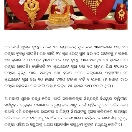
ଆମଦାନୀ ଶୁଳ୍କ ବୃଦ୍ଧି ପରେ ୨୪ କ୍ୟାରେଟ୍‌ ସୁନା ଦର ଏକାଥରକେ ୧୩,୯୧୦
ଟଙ୍କା ବୃଦ୍ଧି ପାଇଛି। ଗତ କାଲି ୨୪ କ୍ୟାରେଟ୍ ସୁନା ଦର ୧୦ ଗ୍ରାମକୁ ୧ ଲକ୍ଷ
୫୩ ହଜାର ୯୮୦ ଟଙ୍କା ଥିବା ବେଳେ ତାହା ବୃଦ୍ଧି ପାଇ ୧ଲକ୍ଷ ୬୭ ହଜାର ୮୯୦
ଟଙ୍କା ହୋଇଛି। ସେହିପରି ୨୨ କ୍ୟାରେଟ୍‌ ସୁନା ଦର ୧୦ ଗ୍ରାମ ପିଛା ୧୨,୭୫୦
ଟଙ୍କା ବୃଦ୍ଧି ପାଇ ୧ଲକ୍ଷ ୫୩ ହଜାର ୯୦୦ ଟଙ୍କାରେ ପହଞ୍ଚିଛି। ୧୮
କ୍ୟାରେଟ୍ ସୁନା ଦର ୧୦ ହଜାର ୪୩୦ ଟଙ୍କା ବଢି ୧ ଲକ୍ଷ ୨୫ ହଜାର ୯୨୦
ଟଙ୍କା ହୋଇଛି। ଗତ କାଲି ତାହା ୧ ଲକ୍ଷ ୧୫ ହଜାର ୪୯୦ ଟଙ୍କା ଥିଲା।
ଆମଦାନୀ ଶୁଳ୍କ ବୃଦ୍ଧି କରିବା ପାଇଁ ସରକାରଙ୍କ ନିଷ୍ପତ୍ତି ବିଶ୍ୱର ଦ୍ୱିତୀୟ
ସର୍ବବୃହତ ଗ୍ରାହକ ବଜାରରେ ମୂଲ୍ୟବାନ ଧାତୁ ପାଇଁ ଚାହିଦାକୁ କମ କରିପାରେ।
ତଥାପି ଏହି ପଦକ୍ଷେପ ଭାରତର ବାଣିଜ୍ୟ ନିଅଣ୍ଟକୁ ହ୍ରାସ କରିବାରେ ସାହାଯ୍ୟ
କରିପାରେ ଏବଂ ଟଙ୍କାକୁ ସମର୍ଥନ ଯୋଗାଇପାରେ। ବର୍ତ୍ତମାନ ଭାରତୀୟ ମୁଦ୍ରା
ଟଙ୍କା ଏସିଆର ସବୁଠାରୁ ଖରାପ ପ୍ରଦର୍ଶନ କରୁଥିବା ମୁଦ୍ରା ମଧ୍ୟରୁ ଗୋଟିଏ।