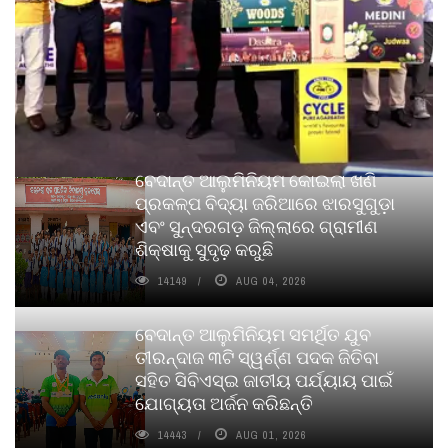
ବେଦାନ୍ତ ଆଲୁମିନିୟମ କୋଇଲା ଖଣି
ପ୍ରକଳ୍ପ ବିଦ୍ୟା ଜରିଆରେ ଝାରସୁଗୁଡ଼ା
ଏବଂ ସୁନ୍ଦରଗଡ଼ ଜିଲ୍ଲାରେ ଗ୍ରାମୀଣ
ଶିକ୍ଷାକୁ ସୁଦୃଢ଼ କରୁଛି
14149
AUG 04, 2026
ବେଦାନ୍ତ ଆଲୁମିନିୟମ ସମର୍ଥିତ ଯୁବ
ତୀରନ୍ଦାଜ ୩ଟି ସ୍ୱର୍ଣ୍ଣ ପଦକ ଜିତିବା
ସହିତ ସିବିଏସ୍ଇ ଜାତୀୟ ପର୍ଯ୍ୟାୟ ପାଇଁ
ଯୋଗ୍ୟତା ଅର୍ଜନ କରିଛନ୍ତି
14443
AUG 01, 2026