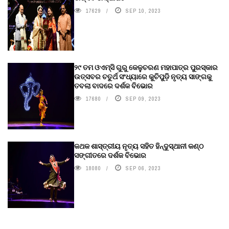
17629
SEP 10, 2023
୨୯ ତମ ଓଏମ୍‌ସି ଗୁରୁ କେଳୁଚରଣ ମହାପାତ୍ର ପୁରସ୍କାର
ଉତ୍ସବର ଚତୁର୍ଥ ସଂଧ୍ୟାରେ କୁଚିପୁଡ଼ି ନୃତ୍ୟ ସାଙ୍ଗକୁ
ତବଲା ବାଦରେ ଦର୍ଶକ ବିଭୋର
17680
SEP 09, 2023
କଥକ ଶାସ୍ତ୍ରୀୟ ନୃତ୍ୟ ସହିତ ହିନ୍ଦୁସ୍ଥାନୀ କଣ୍ଠ
ସଙ୍ଗୀତରେ ଦର୍ଶକ ବିଭୋର
18080
SEP 06, 2023