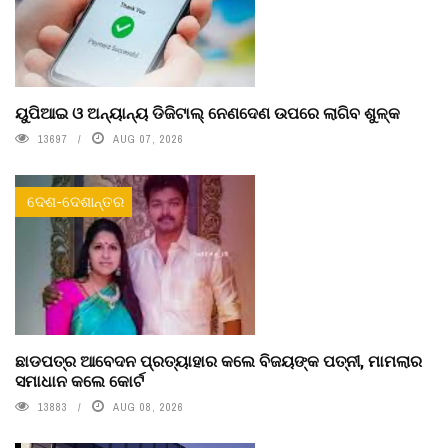
ୟୁପିଆଇ ଓ ଅନ୍ୟାନ୍ୟ ଡିଜିଟାଲ୍ ନେଣଦେଣ ଉପରେ ଲାଗିବ ଶୁଳ୍କ
13697
AUG 07, 2026
ଦେଶ-ଦେଶାନ୍ତର
ଛାଡପତ୍ର ଆବେଦନ ପ୍ରତ୍ୟାହାର କଲେ ବିଜୟଙ୍କ ପତ୍ନୀ, ମାମଲାର
ସମାଧାନ କଲେ କୋର୍ଟ
13883
AUG 08, 2026