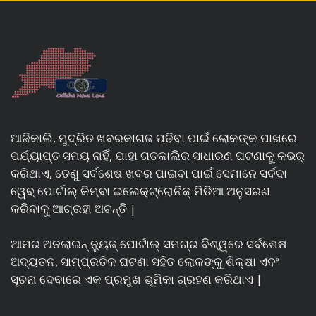
ଆଜିକାଲି, ମୁଦ୍ରିତ ଖବରକାଗଜ ପଢିବା ପାଇଁ ଲୋକଙ୍କ ପାଖରେ
ପର୍ଯ୍ୟାପ୍ତ ସମୟ ନାହିଁ, ଯାହା ଗତକାଲିର ସାଧାରଣ ଘଟଣାକୁ କଭର୍
କରିଥାଏ, ତେଣୁ ସର୍ବଶେଷ ଖବର ପାଇବା ପାଇଁ ସେମାନେ ସର୍ବଦା
ୱେବ୍ ପୋର୍ଟାଲ୍ କିମ୍ବା ଇଲେକ୍ଟ୍ରୋନିକ୍ ମିଡିଆ ଅନୁସରଣ
କରିବାକୁ ଆଗ୍ରହୀ ଅଟନ୍ତି |
ଆମର ଅନଲାଇନ୍ ନ୍ୟୁଜ୍ ପୋର୍ଟାଲ୍ ସମଗ୍ର ବିଶ୍ୱରେ ସର୍ବଶେଷ
ଅଦ୍ୟତନ, ସାମ୍ପ୍ରତିକ ଘଟଣା ସହିତ ଲୋକଙ୍କୁ ଶିକ୍ଷା ଏବଂ
ସୂଚନା ଦେବାରେ ଏକ ପ୍ରମୁଖ ଭୂମିକା ଗ୍ରହଣ କରିଥାଏ |