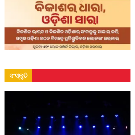
ସଂସ୍କୃତି