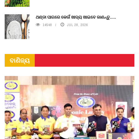
ଥଣ୍ଡା ପାଗରେ କେଉଁ ଖାଦ୍ୟ ଖାଇବେ ଜାଣନ୍ତୁ.....
14548
JUL 28, 2026
ବାଣିଜ୍ୟ