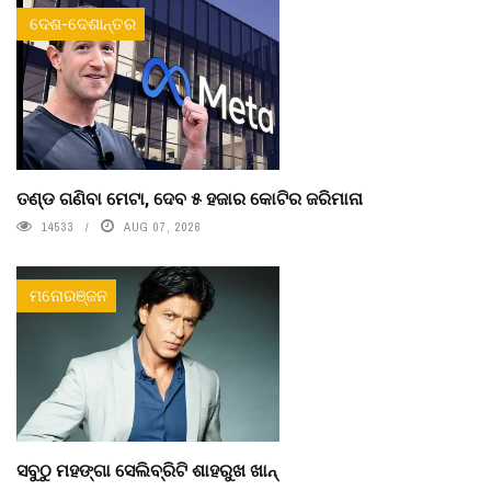
ଦେଶ-ଦେଶାନ୍ତର
ତଣ୍ଡ ଗଣିବା ମେଟା, ଦେବ ୫ ହଜାର କୋଟିର ଜରିମାନା
14533
AUG 07, 2026
ମନୋରଞ୍ଜନ
ସବୁଠୁ ମହଙ୍ଗା ସେଲିବ୍ରିଟି ଶାହରୁଖ ଖାନ୍