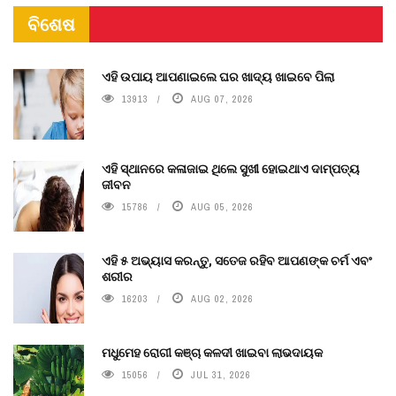
ବିଶେଷ
ଏହି ଉପାୟ ଆପଣାଇଲେ ଘର ଖାଦ୍ୟ ଖାଇବେ ପିଲା
13913
AUG 07, 2026
ଏହି ସ୍ଥାନରେ କଳାଜାଇ ଥିଲେ ସୁଖୀ ହୋଇଥାଏ ଦାମ୍ପତ୍ୟ
ଜୀବନ
15786
AUG 05, 2026
ଏହି ୫ ଅଭ୍ୟାସ କରନ୍ତୁ, ସତେଜ ରହିବ ଆପଣଙ୍କ ଚର୍ମ ଏବଂ
ଶରୀର
16203
AUG 02, 2026
ମଧୁମେହ ରୋଗୀ କଞ୍ଚା କଳଦୀ ଖାଇବା ଲାଭଦାୟକ
15056
JUL 31, 2026