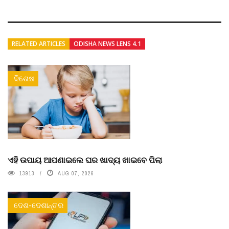
RELATED ARTICLES
ODISHA NEWS LENS 4.1
ବିଶେଷ
ଏହି ଉପାୟ ଆପଣାଇଲେ ଘର ଖାଦ୍ୟ ଖାଇବେ ପିଲା
13913
AUG 07, 2026
ଦେଶ-ଦେଶାନ୍ତର