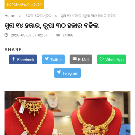
ଦେଶ-ଦେଶାନ୍ତର
Home
››
ଦେଶ-ଦେଶାନ୍ତର
››
ସୁନା ୧୪ ହଜାର, ରୁପା ୩୦ ହଜାର ବଢିଲା
ସୁନା ୧୪ ହଜାର, ରୁପା ୩୦ ହଜାର ବଢିଲା
2026-05-13 07:02:34
14366
SHARE:
Facebook
Twitter
E-Mail
WhatsApp
Telegram