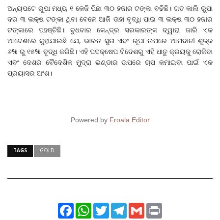
ଅନ୍ୟପଟେ ରୁପା ମଧ୍ୟ ୧ କେଜି ପିଛା ୩୦ ହଜାର ଟଙ୍କା ବଢିଛି। ଗତ କାଲି ରୁପା
ଦର ୩ ଲକ୍ଷ ଟଙ୍କା ଥିବା ବେଳେ ଆଜି ତାହା ବୃଦ୍ଧି ପାଇ ୩ ଲକ୍ଷ ୩୦ ହଜାର
ଟଙ୍କାରେ ପହଞ୍ଚିଛି। ବୁଧବାର କେନ୍ଦ୍ର ସରକାରଙ୍କ ଦ୍ୱାରା ଜାରି ଏକ
ଆଦେଶରେ କୁହାଯାଇଛି ଯେ, ଭାରତ ସୁନା ଏବଂ ରୂପା ଉପରେ ଆମଦାନୀ ଶୁଳ୍କ
୬% ରୁ ୧୫% ବୃଦ୍ଧି କରିଛି। ଏହି ପଦକ୍ଷେପ ବିଦେଶରୁ ଏହି ଧାତୁ କ୍ରୟକୁ ରୋକିବା
ଏବଂ ଦେଶର ବୈଦେଶିକ ମୁଦ୍ରା ଭଣ୍ଡାର ଉପରେ ଚାପ କମାଇବା ପାଇଁ ଏକ
ପ୍ରୟାସର ଅଂଶ।
Powered by
Froala Editor
TAGS
GOLD
Facebook
WhatsApp
Twitter
Telegram
Gmail
Print