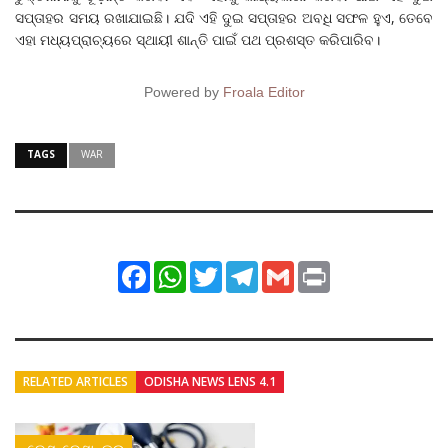
ସପ୍ତାହର ସମୟ ରଖାଯାଇଛି। ଯଦି ଏହି ଦୁଇ ସପ୍ତାହର ଅବଧି ସଫଳ ହୁଏ, ତେବେ
ଏହା ମଧ୍ୟପ୍ରାଚ୍ୟରେ ସ୍ଥାୟୀ ଶାନ୍ତି ପାଇଁ ପଥ ପ୍ରଶସ୍ତ କରିପାରିବ।
Powered by
Froala Editor
TAGS
WAR
Facebook
WhatsApp
Twitter
Telegram
Gmail
Print
RELATED ARTICLES
ODISHA NEWS LENS 4.1