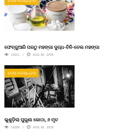
ଦେଶ-ଦେଶାନ୍ତର
ଫେବ୍ରୁଆରି ପରଠୁ ମହଙ୍ଗା ଦୁଗ୍ଧ-ଚିନି-ତେଲ ମହଙ୍ଗା
13521
AUG 06, 2026
ଦେଶ-ଦେଶାନ୍ତର
ଭୁଶୁଡ଼ିଲା ପୁରୁଣା କୋଠା, ୬ ମୃତ
14288
AUG 06, 2026