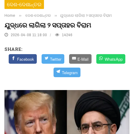
ଦେଶ-ଦେଶାନ୍ତର
Home
››
ଦେଶ-ଦେଶାନ୍ତର
››
ଯୁଦ୍ଧରେ ଲାଗିଲା ୨ ସପ୍ତାହର ବିରାମ
ଯୁଦ୍ଧରେ ଲାଗିଲା ୨ ସପ୍ତାହର ବିରାମ
2026-04-08 11:18:00
14246
SHARE:
Facebook
Twitter
E-Mail
WhatsApp
Telegram