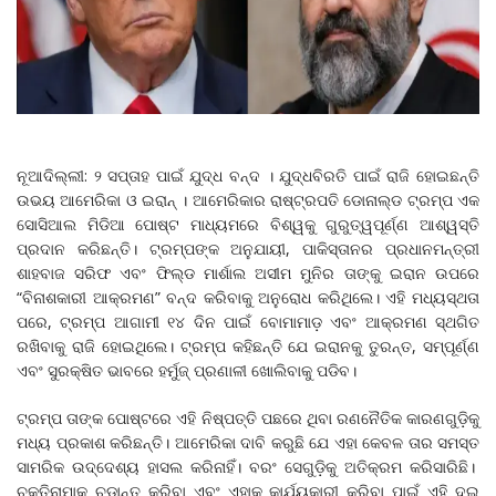
ନୂଆଦିଲ୍ଲୀ: ୨ ସପ୍ତାହ ପାଇଁ ଯୁଦ୍ଧ ବନ୍ଦ । ଯୁଦ୍ଧବିରତି ପାଇଁ ରାଜି ହୋଇଛନ୍ତି
ଉଭୟ ଆମେରିକା ଓ ଇରାନ୍ । ଆମେରିକାର ରାଷ୍ଟ୍ରପତି ଡୋନାଲ୍ଡ ଟ୍ରମ୍ପ ଏକ
ସୋସିଆଲ ମିଡିଆ ପୋଷ୍ଟ ମାଧ୍ୟମରେ ବିଶ୍ୱକୁ ଗୁରୁତ୍ୱପୂର୍ଣ୍ଣ ଆଶ୍ୱସ୍ତି
ପ୍ରଦାନ କରିଛନ୍ତି। ଟ୍ରମ୍ପଙ୍କ ଅନୁଯାୟୀ, ପାକିସ୍ତାନର ପ୍ରଧାନମନ୍ତ୍ରୀ
ଶାହବାଜ ସରିଫ ଏବଂ ଫିଲ୍ଡ ମାର୍ଶାଲ ଅସୀମ ମୁନିର ତାଙ୍କୁ ଇରାନ ଉପରେ
“ବିନାଶକାରୀ ଆକ୍ରମଣ” ବନ୍ଦ କରିବାକୁ ଅନୁରୋଧ କରିଥିଲେ। ଏହି ମଧ୍ୟସ୍ଥତା
ପରେ, ଟ୍ରମ୍ପ ଆଗାମୀ ୧୪ ଦିନ ପାଇଁ ବୋମାମାଡ଼ ଏବଂ ଆକ୍ରମଣ ସ୍ଥଗିତ
ରଖିବାକୁ ରାଜି ହୋଇଥିଲେ। ଟ୍ରମ୍ପ କହିଛନ୍ତି ଯେ ଇରାନକୁ ତୁରନ୍ତ, ସମ୍ପୂର୍ଣ୍ଣ
ଏବଂ ସୁରକ୍ଷିତ ଭାବରେ ହର୍ମୁଜ୍ ପ୍ରଣାଳୀ ଖୋଲିବାକୁ ପଡିବ।
ଟ୍ରମ୍ପ ତାଙ୍କ ପୋଷ୍ଟରେ ଏହି ନିଷ୍ପତ୍ତି ପଛରେ ଥିବା ରଣନୈତିକ କାରଣଗୁଡ଼ିକୁ
ମଧ୍ୟ ପ୍ରକାଶ କରିଛନ୍ତି। ଆମେରିକା ଦାବି କରୁଛି ଯେ ଏହା କେବଳ ତାର ସମସ୍ତ
ସାମରିକ ଉଦ୍ଦେଶ୍ୟ ହାସଲ କରିନାହିଁ। ବରଂ ସେଗୁଡ଼ିକୁ ଅତିକ୍ରମ କରିସାରିଛି।
ଚୁକ୍ତିନାମାକୁ ଚୂଡ଼ାନ୍ତ କରିବା ଏବଂ ଏହାକୁ କାର୍ଯ୍ୟକାରୀ କରିବା ପାଇଁ ଏହି ଦୁଇ