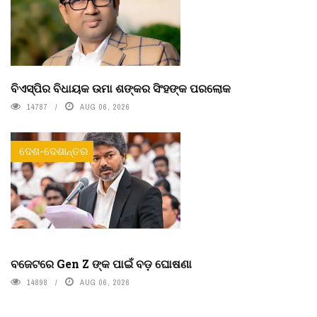
ବିଏସ୍‌ପିର ବିଧାୟକ ଉମା ଶଙ୍କର ସିଂହଙ୍କ ପରଲୋକ
14787
AUG 06, 2026
ଦେଶ-ଦେଶାନ୍ତର
ବଜେଟରେ Gen Z ଙ୍କ ପାଇଁ ବଡ଼ ଘୋଷଣା
14898
AUG 06, 2026