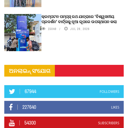
କ୍ରମ୍ପଟନ ପମ୍ପ୍‌ସ୍‌ ରଥ ଯାତ୍ରାରେ ‘ବିଶ୍ୱସନୀୟ
ପ୍ରଦର୍ଶନ’ ବାର୍ତ୍ତାକୁ ନୂଆ ରୂପରେ ଉପସ୍ଥାପନ କଲା
15049
JUL 28, 2026
ଅନଲାଇନ୍ ସଂଯୋଗ
67944
FOLLOWERS
227640
LIKES
54300
SUBSCRIBERS