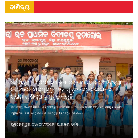
ବାଣିଜ୍ୟ
ବେଦାନ୍ତ ଆଲୁମିନିୟମ କୋଇଲା ଖଣି ପ୍ରକଳ୍ପ ବିଦ୍ୟା
ଜରିଆରେ ଝାରସୁଗୁଡ଼ା ଏବଂ ସୁନ୍ଦରଗଡ଼ ଜିଲ୍ଲାରେ
ଗ୍ରାମୀଣ ଶିକ୍ଷାକୁ ସୁଦୃଢ଼ କରୁଛି
ପାଠପଢାକୁ ଉନ୍ନତ କରିବା, ଶିକ୍ଷକଙ୍କୁ ସମର୍ଥନ କରିବା ଏବଂ ଶିକ୍ଷାଗତ ସମ୍ବଳକୁ ମଜବୁତ କରିବା
ଦ୍ୱାରା ୨୫,୦୦୦ ଛାତ୍ରଛାତ୍ରୀ ଏହା ଦ୍ୱାରା ଉପକୃତ ହୋଇଛନ୍ତି
ଭୁବନେଶ୍ୱର ୦୪/୦୮/୨୦୨୬ : ଭାରତର ସର୍ବବୃ ...