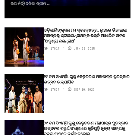
ଉପ-ନିର୍ଦ୍ଦେଶିକା ଶ୍ରୀମ ...
ଓଡ଼ିଶାଲିଙ୍କ୍ସର ୮ମ ସ୍ଵନକ୍ଷତ୍ର, ଲୁହରେ ଭିଜାଇଲା
ମହାପ୍ରଭୁ ଶ୍ରୀଜଗନ୍ନାଥଙ୍କ ଭକ୍ତି ଆଧାରିତ ନାଟକ
‘ଅଦୃଶ୍ୟ ଜଗନ୍ନାଥ‘
17017
JUN 25, 2025
୨୯ ତମ ଓଏମ୍‌ସି. ଗୁରୁ କେଳୁଚରଣ ମହାପାତ୍ର ପୁରସ୍କାର
ଉତ୍ସବ ଉଦ୍‍ଯାପିତ
17627
SEP 10, 2023
୨୯ ତମ ଓଏମ୍‌ସି ଗୁରୁ କେଳୁଚରଣ ମହାପାତ୍ର ପୁରସ୍କାର
ଉତ୍ସବର ଚତୁର୍ଥ ସଂଧ୍ୟାରେ କୁଚିପୁଡ଼ି ନୃତ୍ୟ ସାଙ୍ଗକୁ
ତବଲା ବାଦରେ ଦର୍ଶକ ବିଭୋର