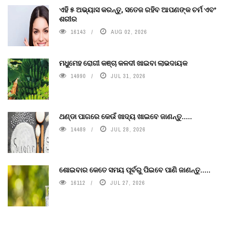
ଏହି ୫ ଅଭ୍ୟାସ କରନ୍ତୁ, ସତେଜ ରହିବ ଆପଣଙ୍କ ଚର୍ମ ଏବଂ
ଶରୀର
16143
AUG 02, 2026
ମଧୁମେହ ରୋଗୀ କଞ୍ଚା କଳଦୀ ଖାଇବା ଲାଭଦାୟକ
14990
JUL 31, 2026
ଥଣ୍ଡା ପାଗରେ କେଉଁ ଖାଦ୍ୟ ଖାଇବେ ଜାଣନ୍ତୁ.....
14489
JUL 28, 2026
ଶୋଇବାର କେତେ ସମୟ ପୂର୍ବରୁ ପିଇବେ ପାଣି ଜାଣନ୍ତୁ.....
16112
JUL 27, 2026