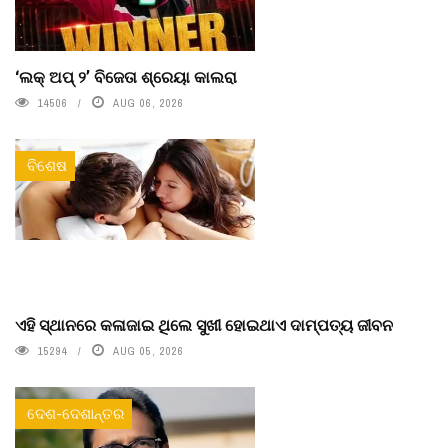
‘ଲକ୍ ଅପ୍ ୨’ ବିଜେତା ଶ୍ରେୟା କାଲରା
14506
AUG 06, 2026
ବିଶେଷ
ଏହି ସ୍ଥାନରେ କଳାଜାଇ ଥିଲେ ସୁଖୀ ହୋଇଥାଏ ଦାମ୍ପତ୍ୟ ଜୀବନ
15294
AUG 05, 2026
ଦେଶ-ଦେଶାନ୍ତର