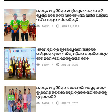
ବେଦାନ୍ତ ଆଲୁମିନିୟମ ସମର୍ଥିତ ଯୁବ ତୀରନ୍ଦାଜ ୩ଟି
ସ୍ୱର୍ଣ୍ଣ ପଦକ ଜିତିବା ସହିତ ସିବିଏସ୍ଇ ଜାତୀୟ ପର୍ଯ୍ୟାୟ
ପାଇଁ ଯୋଗ୍ୟତା ଅର୍ଜନ କରିଛନ୍ତି
14435
AUG 01, 2026
ଏକ୍ଜିମ ବ୍ୟାଙ୍କ ଭୁବନେଶ୍ୱରରେ ଆଞ୍ଚଳିକ
କାର୍ଯ୍ୟାଳୟ ସ୍ଥାପନ କରିବ, ଓଡ଼ିଶାର ରପ୍ତାନିକାରୀଙ୍କ
ସହିତ ନିଜର ନିୟୋଜନତାକୁ ଗଭୀର କରିବ
14604
JUL 31, 2026
ବେଦାନ୍ତ ଆଲୁମିନିୟମ କୋଇଲା ଖଣି ଝାରସୁଗୁଡା ଏବଂ
ସୁନ୍ଦରଗଡ଼ ଜିଲ୍ଲାରେ ଦିବ୍ୟାଙ୍ଗଙ୍କ ପାଇଁ ସହାୟତାକୁ
ବ୍ୟାପକ କରିଛି
14252
JUL 29, 2026