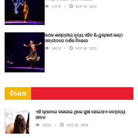
17678
SEP 09, 2023
କଥକ ଶାସ୍ତ୍ରୀୟ ନୃତ୍ୟ ସହିତ ହିନ୍ଦୁସ୍ଥାନୀ କଣ୍ଠ
ସଙ୍ଗୀତରେ ଦର୍ଶକ ବିଭୋର
18079
SEP 06, 2023
ବିଶେଷ
ଏହି ସ୍ଥାନରେ କଳାଜାଇ ଥିଲେ ସୁଖୀ ହୋଇଥାଏ ଦାମ୍ପତ୍ୟ
ଜୀବନ
15294
AUG 05, 2026