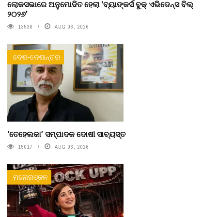
ଲୋକସଭାରେ ଅନୁମୋଦିତ ହେଲା ‘ବ୍ୟାଙ୍କର୍ସ ବୁକ୍ ଏଭିଡେନ୍ସ ବିଲ୍
୨୦୨୬’
13538
AUG 06, 2026
ଦେଶ-ଦେଶାନ୍ତର
‘ତେହେଲକା’ ସମ୍ପାଦକ ଦୋଷୀ ସାବ୍ୟସ୍ତ
15017
AUG 06, 2026
ମନୋରଞ୍ଜନ