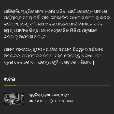
ଆଜିକାଲି, ମୁଦ୍ରିତ ଖବରକାଗଜ ପଢିବା ପାଇଁ ଲୋକଙ୍କ ପାଖରେ
ପର୍ଯ୍ୟାପ୍ତ ସମୟ ନାହିଁ, ଯାହା ଗତକାଲିର ସାଧାରଣ ଘଟଣାକୁ କଭର୍
କରିଥାଏ, ତେଣୁ ସର୍ବଶେଷ ଖବର ପାଇବା ପାଇଁ ସେମାନେ ସର୍ବଦା
ୱେବ୍ ପୋର୍ଟାଲ୍ କିମ୍ବା ଇଲେକ୍ଟ୍ରୋନିକ୍ ମିଡିଆ ଅନୁସରଣ
କରିବାକୁ ଆଗ୍ରହୀ ଅଟନ୍ତି |
ଆମର ଅନଲାଇନ୍ ନ୍ୟୁଜ୍ ପୋର୍ଟାଲ୍ ସମଗ୍ର ବିଶ୍ୱରେ ସର୍ବଶେଷ
ଅଦ୍ୟତନ, ସାମ୍ପ୍ରତିକ ଘଟଣା ସହିତ ଲୋକଙ୍କୁ ଶିକ୍ଷା ଏବଂ
ସୂଚନା ଦେବାରେ ଏକ ପ୍ରମୁଖ ଭୂମିକା ଗ୍ରହଣ କରିଥାଏ |
ଖବର
ଭୁଶୁଡ଼ିଲା ପୁରୁଣା କୋଠା, ୬ ମୃତ
14288
AUG 06, 2026