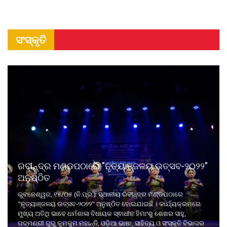
ସଂସ୍କୃତି
ରବୀନ୍ଦ୍ର ମଣ୍ଡପଠାରେ "ନୃତ୍ୟାଞ୍ଜଳୟ ଉତ୍ସବ-୨୦୨୨"
ଅନୁଷ୍ଠିତ
ଭୁବନେଶ୍ୱର, ୧୫/୦୫ (ନି.ପ୍ର.): ସ୍ଥାନୀୟ ରବୀନ୍ଦ୍ର ମଣ୍ଡପଠାରେ
"ନୃତ୍ୟାଞ୍ଜଳୟ ଉତ୍ସବ-୨୦୨୨" ଅନୁଷ୍ଠିତ ହୋଇଯାଇଛି । କାର୍ଯ୍ୟକ୍ରମରେ
ମୁଖ୍ୟ ଅତିଥି ଭାବେ ଧର୍ମଶାଳା ବିଧାୟକ ସ୍ଵାଧୀନ ହିମାଂଶୁ ଶେଖର ସାହୁ,
ପଦ୍ମଶ୍ରୀ ଗୁରୁ କୁମକୁମ ମହାନ୍ତି, ଓଡ଼ିଆ ଭାଷା, ସାହିତ୍ୟ ଓ ସଂସ୍କୃତି ବିଭାଗର