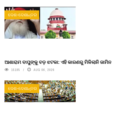
ଦେଶ-ଦେଶାନ୍ତର
ଆଶାରାମ ବାପୁଙ୍କୁ ବଡ଼ ଝଟକା: ଏହି କାରଣରୁ ମିଳିଲାନି ଜାମିନ
15185
AUG 06, 2026
ଦେଶ-ଦେଶାନ୍ତର