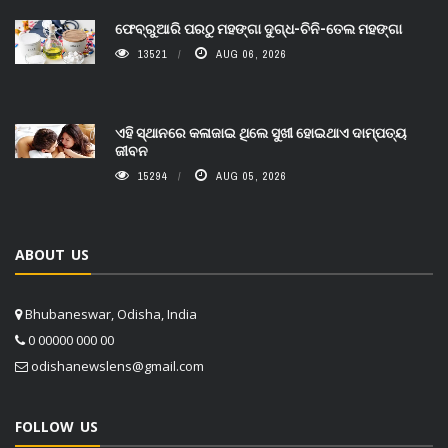
ଫେବ୍ରୁଆରି ପରଠୁ ମହଙ୍ଗା ଦୁଗ୍ଧ-ଚିନି-ତେଲ ମହଙ୍ଗା
13521
AUG 06, 2026
ଏହି ସ୍ଥାନରେ କଳାଜାଇ ଥିଲେ ସୁଖୀ ହୋଇଥାଏ ଦାମ୍ପତ୍ୟ
ଜୀବନ
15294
AUG 05, 2026
ABOUT US
Bhubaneswar, Odisha, India
0 00000 000 00
odishanewslens@gmail.com
FOLLOW US