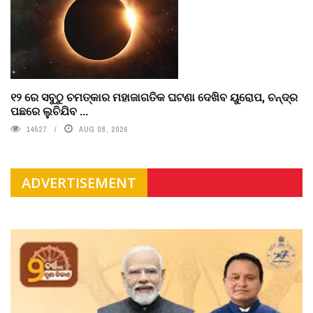
୧୨ ରେ ସବୁଠୁ ଚମତ୍କାର ମହାଜାଗତିକ ଘଟଣା ଦେଖିବ ୟୁରୋପ, ଚନ୍ଦ୍ର
ପଛରେ ଲୁଚିଯିବ ...
14527
AUG 08, 2026
ADVERTISEMENT