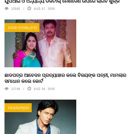
ୟୁପିଆଇ ଓ ଅନ୍ୟାନ୍ୟ ଡିଜିଟାଲ୍ ନେଣଦେଣ ଉପରେ ଲାଗିବ ଶୁଳ୍କ
13565
AUG 07, 2026
ଦେଶ-ଦେଶାନ୍ତର
ଛାଡପତ୍ର ଆବେଦନ ପ୍ରତ୍ୟାହାର କଲେ ବିଜୟଙ୍କ ପତ୍ନୀ, ମାମଲାର
ସମାଧାନ କଲେ କୋର୍ଟ
13749
AUG 08, 2026
ମନୋରଞ୍ଜନ