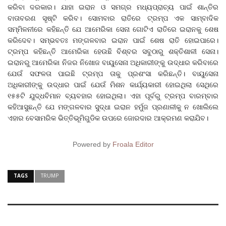
କରିବା ଦରକାର। ଯାହା ଇରାନ ଓ ସମଗ୍ର ମଧ୍ୟପ୍ରାଚ୍ୟ ପାଇଁ ଶାନ୍ତିର
ବାତାବରଣ ସୃଷ୍ଟି କରିବ। ସୋମବାର ରାତିରେ ଟ୍ରମ୍ପ ଏକ ସାମ୍ବାଦିକ
ସମ୍ମିଳନୀରେ କହିଛନ୍ତି ଯେ ଆମେରିକା ସେନା ଗୋଟିଏ ରାତିରେ ଇରାନକୁ ଶେଷ
କରିଦେବ। ସମ୍ଭବତଃ ମଙ୍ଗଳବାର ଇରାନ ପାଇଁ ଶେଷ ରାତି ହୋଇପାରେ।
ଟ୍ରମ୍ପ କହିଛନ୍ତି ଆମେରିକା ହେଉଛି ବିଶ୍ବର ସବୁଠାରୁ ଶକ୍ତିଶାଳୀ ସେନା।
ଇରାନରୁ ଆମେରିକା ନିଜର ନିଖୋଜ ବାୟୁସେନା ଅଧିକାରୀଙ୍କୁ ଉଦ୍ଧାର କରିବାରେ
ଯେଉଁ ସଫଳତା ପାଇଛି ଟ୍ରମ୍ପ ତାକୁ ପ୍ରଶଂସା କରିଛନ୍ତି। ବାୟୁସେନା
ଅଧିକାରୀଙ୍କୁ ଉଦ୍ଧାର ପାଇଁ ଯେଉଁ ମିଶନ କାର୍ଯ୍ୟକାରୀ ହୋଇଥିଲା ସେଥିରେ
୧୫୫ଟି ଯୁଦ୍ଧବିମାନ ବ୍ୟବହାର ହୋଇଥିଲା। ଏହା ପୂର୍ବରୁ ଟ୍ରମ୍ପ ବାରମ୍ବାର
କହିଆସୁଛନ୍ତି ଯେ ମଙ୍ଗଳବାର ସୁଦ୍ଧା ଇରାନ ହର୍ମୁଜ ପ୍ରଣାଳୀକୁ ନ ଖୋଲିଲେ
ଏହାର ବେସାମରିକ ଭିତ୍ତିଭୂମିଗୁଡିକ ଉପରେ ଜୋରଦାର ଆକ୍ରମଣ କରାଯିବ।
Powered by
Froala Editor
TAGS
TRUMP