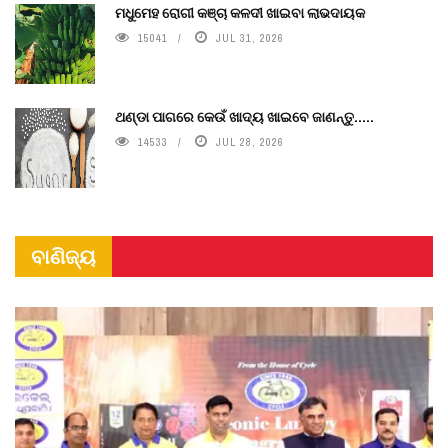
ମଧୁମେହ ରୋଗୀ କଞ୍ଚା କଳଦୀ ଖାଇବା ଲାଭଦାୟକ
15041
JUL 31, 2026
ଥଣ୍ଡା ପାଗରେ କେଉଁ ଖାଦ୍ୟ ଖାଇବେ ଜାଣନ୍ତୁ.....
14533
JUL 28, 2026
ବାଣିଜ୍ୟ