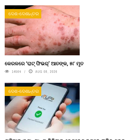
ଦେଶ-ଦେଶାନ୍ତର
କେରଳରେ ‘ରାଟ୍ ଫିଭର୍’ ଆତଙ୍କ, ୫୮ ମୃତ
14564
AUG 08, 2026
ଦେଶ-ଦେଶାନ୍ତର