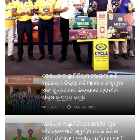
ବେଦାନ୍ତ ଆଲୁମିନିୟମ କୋଇଲା ଖଣି
ପ୍ରକଳ୍ପ ବିଦ୍ୟା ଜରିଆରେ ଝାରସୁଗୁଡ଼ା
ଏବଂ ସୁନ୍ଦରଗଡ଼ ଜିଲ୍ଲାରେ ଗ୍ରାମୀଣ
ଶିକ୍ଷାକୁ ସୁଦୃଢ଼ କରୁଛି
14148
AUG 04, 2026
ବେଦାନ୍ତ ଆଲୁମିନିୟମ ସମର୍ଥିତ ଯୁବ
ତୀରନ୍ଦାଜ ୩ଟି ସ୍ୱର୍ଣ୍ଣ ପଦକ ଜିତିବା
ସହିତ ସିବିଏସ୍ଇ ଜାତୀୟ ପର୍ଯ୍ୟାୟ ପାଇଁ