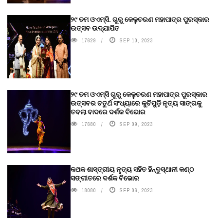
୨୯ ତମ ଓଏମ୍‌ସି. ଗୁରୁ କେଳୁଚରଣ ମହାପାତ୍ର ପୁରସ୍କାର
ଉତ୍ସବ ଉଦ୍‍ଯାପିତ
17629
SEP 10, 2023
୨୯ ତମ ଓଏମ୍‌ସି ଗୁରୁ କେଳୁଚରଣ ମହାପାତ୍ର ପୁରସ୍କାର
ଉତ୍ସବର ଚତୁର୍ଥ ସଂଧ୍ୟାରେ କୁଚିପୁଡ଼ି ନୃତ୍ୟ ସାଙ୍ଗକୁ
ତବଲା ବାଦରେ ଦର୍ଶକ ବିଭୋର
17680
SEP 09, 2023
କଥକ ଶାସ୍ତ୍ରୀୟ ନୃତ୍ୟ ସହିତ ହିନ୍ଦୁସ୍ଥାନୀ କଣ୍ଠ
ସଙ୍ଗୀତରେ ଦର୍ଶକ ବିଭୋର
18080
SEP 06, 2023