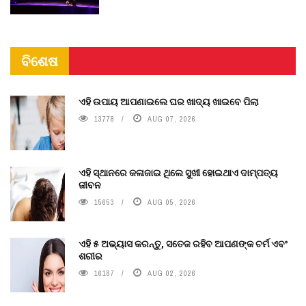
ବିଶେଷ
ଏହି ଉପାୟ ଆପଣାଇଲେ ଘର ଖାଦ୍ୟ ଖାଇବେ ପିଲା
13778
AUG 07, 2026
ଏହି ସ୍ଥାନରେ କଳାଜାଇ ଥିଲେ ସୁଖୀ ହୋଇଥାଏ ଦାମ୍ପତ୍ୟ
ଜୀବନ
15653
AUG 05, 2026
ଏହି ୫ ଅଭ୍ୟାସ କରନ୍ତୁ, ସତେଜ ରହିବ ଆପଣଙ୍କ ଚର୍ମ ଏବଂ
ଶରୀର
16187
AUG 02, 2026