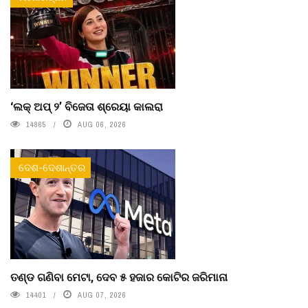
‘ଲକ୍ ଅପ୍ ୨’ ବିଜେତା ଶ୍ରେୟା କାଲରା
14865
AUG 06, 2026
ଦେଶ-ଦେଶାନ୍ତର
ତଣ୍ଡ ଗଣିବା ମେଟା, ଦେବ ୫ ହଜାର କୋଟିର ଜରିମାନା
14401
AUG 07, 2026