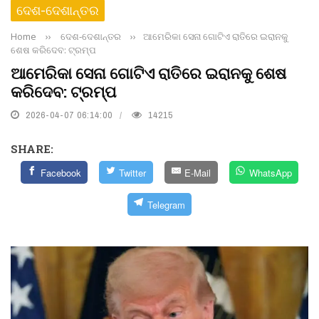
ଦେଶ-ଦେଶାନ୍ତର
Home
››
ଦେଶ-ଦେଶାନ୍ତର
››
ଆମେରିକା ସେନା ଗୋଟିଏ ରାତିରେ ଇରାନକୁ
ଶେଷ କରିଦେବ: ଟ୍ରମ୍ପ
ଆମେରିକା ସେନା ଗୋଟିଏ ରାତିରେ ଇରାନକୁ ଶେଷ
କରିଦେବ: ଟ୍ରମ୍ପ
2026-04-07 06:14:00
14215
SHARE:
Facebook
Twitter
E-Mail
WhatsApp
Telegram