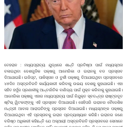
ତେହରାନ : ମଧ୍ୟପ୍ରାଚ୍ୟ ଯୁଦ୍ଧରେ ଶାନ୍ତି ପ୍ରତିଷ୍ଠା ପାଇଁ ମଧ୍ୟସ୍ଥତା
ଚଳାଇଥିବା ଦେଶଗୁଡିକ ପକ୍ଷରୁ ଆମେରିକା ଓ ଇରାନକୁ ବଡ ପ୍ରସ୍ତାବ
ଦିଆଯାଇଛି। ଇଜିପ୍ଟ, ପାକିସ୍ତାନ ଓ ତୁର୍କୀ ପକ୍ଷରୁ ଦିଆଯାଇଥିବା ପ୍ରସ୍ତାବରେ
୪୫ଦିନ ଅସ୍ତ୍ରବିରତି କାର୍ଯ୍ୟକାରୀ କରିବାକୁ ଉଭୟ ଦେଶକୁ କୁହାଯାଇଛି। ଏହା
ସହିତ ହର୍ମୁଜ ପ୍ରଣାଳୀକୁ ଆନ୍ତର୍ଜାତିକ ବାଣିଜ୍ୟ ପାଇଁ ମୁକ୍ତ କରିବାକୁ କୁହାଯାଇଛି।
ଆମେରିକା ପକ୍ଷରୁ ଏହାର ମଧ୍ୟପ୍ରାଚ୍ୟ ପାଇଁ ନିଯୁକ୍ତ ସ୍ବତନ୍ତ୍ର ରାଷ୍ଟ୍ରଦୂତ
ଷ୍ଟିଭ୍ ୱିଟକଫ୍‌ଙ୍କୁ ଏହି ପ୍ରସ୍ତାବ ଦିଆଯାଇଛି। ସେହିପରି ଇରାନର ବୈଦେଶିକ
ମନ୍ତ୍ରୀ ଆବାସ ଆରାଘଚିଙ୍କୁ ପ୍ରସ୍ତାବ ଦିଆଯାଇଛି। ମଧ୍ୟସ୍ଥଙ୍କ ପକ୍ଷରୁ
ଦିଆଯାଇଥିବା ଏହି ପ୍ରସ୍ତାବକୁ ଇରାନ ପ୍ରତ୍ୟାଖ୍ୟାନ କରିଛି। ଇରାନର ଜଣେ
ବରିଷ୍ଠ ଅଧିକାରୀ କହିଛନ୍ତି ଯେ ଅସ୍ଥାୟୀ ଅସ୍ତ୍ରବିରତି ପ୍ରସ୍ତାବରେ ସେମାନେ