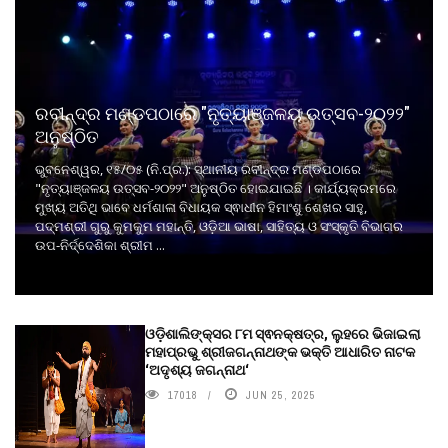
ରବୀନ୍ଦ୍ର ମଣ୍ଡପଠାରେ "ନୃତ୍ୟାଞ୍ଜଳୟ ଉତ୍ସବ-୨୦୨୨"
ଅନୁଷ୍ଠିତ
ଭୁବନେଶ୍ୱର, ୧୫/୦୫ (ନି.ପ୍ର.): ସ୍ଥାନୀୟ ରବୀନ୍ଦ୍ର ମଣ୍ଡପଠାରେ
"ନୃତ୍ୟାଞ୍ଜଳୟ ଉତ୍ସବ-୨୦୨୨" ଅନୁଷ୍ଠିତ ହୋଇଯାଇଛି । କାର୍ଯ୍ୟକ୍ରମରେ
ମୁଖ୍ୟ ଅତିଥି ଭାବେ ଧର୍ମଶାଳା ବିଧାୟକ ସ୍ଵାଧୀନ ହିମାଂଶୁ ଶେଖର ସାହୁ,
ପଦ୍ମଶ୍ରୀ ଗୁରୁ କୁମକୁମ ମହାନ୍ତି, ଓଡ଼ିଆ ଭାଷା, ସାହିତ୍ୟ ଓ ସଂସ୍କୃତି ବିଭାଗର
ଉପ-ନିର୍ଦ୍ଦେଶିକା ଶ୍ରୀମ ...
ଓଡ଼ିଶାଲିଙ୍କ୍ସର ୮ମ ସ୍ଵନକ୍ଷତ୍ର, ଲୁହରେ ଭିଜାଇଲା
ମହାପ୍ରଭୁ ଶ୍ରୀଜଗନ୍ନାଥଙ୍କ ଭକ୍ତି ଆଧାରିତ ନାଟକ
‘ଅଦୃଶ୍ୟ ଜଗନ୍ନାଥ‘
17018
JUN 25, 2025