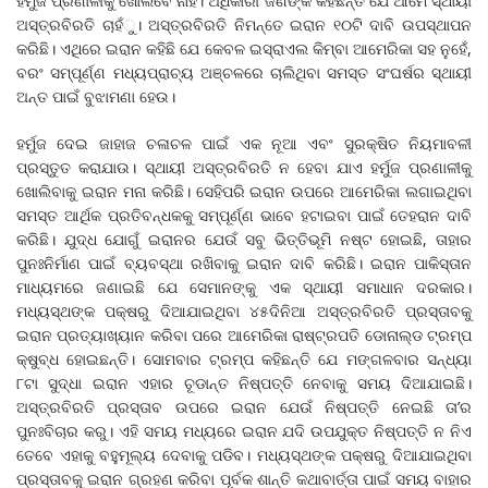
ହର୍ମୁଜ ପ୍ରଣାଳୀକୁ ଖୋଲିବେ ନାହିଁ। ଅଧିକାରୀ ଜଣଙ୍କ କହିଛନ୍ତି ଯେ ଆମେ ସ୍ଥାୟୀ
ଅସ୍ତ୍ରବିରତି ଚାହଁୁ। ଅସ୍ତ୍ରବିରତି ନିମନ୍ତେ ଇରାନ ୧୦ଟି ଦାବି ଉପସ୍ଥାପନ
କରିଛି। ଏଥିରେ ଇରାନ କହିଛି ଯେ କେବଳ ଇସ୍ରାଏଲ କିମ୍ବା ଆମେରିକା ସହ ନୁହେଁ,
ବରଂ ସମ୍ପୂର୍ଣ୍ଣ ମଧ୍ୟପ୍ରାଚ୍ୟ ଅଞ୍ଚଳରେ ଚାଲିଥିବା ସମସ୍ତ ସଂଘର୍ଷର ସ୍ଥାୟୀ
ଅନ୍ତ ପାଇଁ ବୁଝାମଣା ହେଉ।
ହର୍ମୁଜ ଦେଇ ଜାହାଜ ଚଳାଚଳ ପାଇଁ ଏକ ନୂଆ ଏବଂ ସୁରକ୍ଷିତ ନିୟମାବଳୀ
ପ୍ରସ୍ତୁତ କରାଯାଉ। ସ୍ଥାୟୀ ଅସ୍ତ୍ରବିରତି ନ ହେବା ଯାଏ ହର୍ମୁଜ ପ୍ରଣାଳୀକୁ
ଖୋଲିବାକୁ ଇରାନ ମନା କରିଛି। ସେହିପରି ଇରାନ ଉପରେ ଆମେରିକା ଲଗାଇଥିବା
ସମସ୍ତ ଆର୍ଥିକ ପ୍ରତିବନ୍ଧକକୁ ସମ୍ପୂର୍ଣ୍ଣ ଭାବେ ହଟାଇବା ପାଇଁ ତେହରାନ ଦାବି
କରିଛି। ଯୁଦ୍ଧ ଯୋଗୁଁ ଇରାନର ଯେଉଁ ସବୁ ଭିତ୍ତିଭୂମି ନଷ୍ଟ ହୋଇଛି, ତାହାର
ପୁନଃନିର୍ମାଣ ପାଇଁ ବ୍ୟବସ୍ଥା ରଖିବାକୁ ଇରାନ ଦାବି କରିଛି। ଇରାନ ପାକିସ୍ତାନ
ମାଧ୍ୟମରେ ଜଣାଇଛି ଯେ ସେମାନଙ୍କୁ ଏକ ସ୍ଥାୟୀ ସମାଧାନ ଦରକାର।
ମଧ୍ୟସ୍ଥଙ୍କ ପକ୍ଷରୁ ଦିଆଯାଇଥିବା ୪୫ଦିନିଆ ଅସ୍ତ୍ରବିରତି ପ୍ରସ୍ତାବକୁ
ଇରାନ ପ୍ରତ୍ୟାଖ୍ୟାନ କରିବା ପରେ ଆମେରିକା ରାଷ୍ଟ୍ରପତି ଡୋନାଲ୍ଡ ଟ୍ରମ୍ପ
କ୍ଷୁବ୍ଧ ହୋଇଛନ୍ତି। ସୋମବାର ଟ୍ରମ୍ପ କହିଛନ୍ତି ଯେ ମଙ୍ଗଳବାର ସନ୍ଧ୍ୟା
୮ଟା ସୁଦ୍ଧା ଇରାନ ଏହାର ଚୂଡାନ୍ତ ନିଷ୍ପତ୍ତି ନେବାକୁ ସମୟ ଦିଆଯାଇଛି।
ଅସ୍ତ୍ରବିରତି ପ୍ରସ୍ତାବ ଉପରେ ଇରାନ ଯେଉଁ ନିଷ୍ପତ୍ତି ନେଇଛି ତା’ର
ପୁନଃବିଚାର କରୁ। ଏହି ସମୟ ମଧ୍ୟରେ ଇରାନ ଯଦି ଉପଯୁକ୍ତ ନିଷ୍ପତ୍ତି ନ ନିଏ
ତେବେ ଏହାକୁ ବହୁମୂଲ୍ୟ ଦେବାକୁ ପଡିବ। ମଧ୍ୟସ୍ଥଙ୍କ ପକ୍ଷରୁ ଦିଆଯାଇଥିବା
ପ୍ରସ୍ତାବକୁ ଇରାନ ଗ୍ରହଣ କରିବା ପୂର୍ବକ ଶାନ୍ତି କଥାବାର୍ତ୍ତା ପାଇଁ ସମୟ ବାହାର