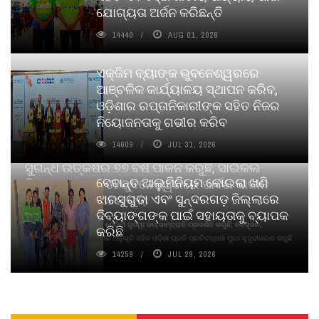
ଯୋଗ୍ୟତା ଅର୍ଜନ କରିଛନ୍ତି
14440
AUG 01, 2026
ଏକ୍ଜିମ ବ୍ୟାଙ୍କ ଭୁବନେଶ୍ୱରରେ
ଆଞ୍ଚଳିକ କାର୍ଯ୍ୟାଳୟ ସ୍ଥାପନ କରିବ,
ଓଡ଼ିଶାର ରପ୍ତାନିକାରୀଙ୍କ ସହିତ ନିଜର
ନିୟୋଜନତାକୁ ଗଭୀର କରିବ
14609
JUL 31, 2026
ସୁଗନ୍ଧ ଉତ୍କର୍ଷର ୭୭ ବର୍ଷ ପାଳନ କରୁଛି, ସାଇକଲ
ବେଦାନ୍ତ ଆଲୁମିନିୟମ କୋଇଲା ଖଣି
ପିୟୋର୍‌ ଅଗରବତୀ ଭୁବନେଶ୍ୱରରେ ପାର୍ବଣ କାଳୀନ
ଝାରସୁଗୁଡା ଏବଂ ସୁନ୍ଦରଗଡ଼ ଜିଲ୍ଲାରେ
ନବସୃଜନ ଉନ୍ମୋଚନ କଲା
ଦିବ୍ୟାଙ୍ଗଙ୍କ ପାଇଁ ସହାୟତାକୁ ବ୍ୟାପକ
ବାଉଁଶ ବିହୀନ କଠିନ ଧୂପ ଏବଂ ମେଦିନୀ ଜୁଡୱା କପ୍‌ ସାମ୍ବ୍ରାନି ପ୍ରଦର୍ଶିତ କରୁଛି; ନବସୃଜନ,
କରିଛି
ଦୀର୍ଘସ୍ଥାୟିତା ଏବଂ ଆଧ୍ୟାତ୍ମିକ ଅନୁଭୂତି ସହିତ ଓଡ଼ିଶା ପ୍ରତି ପ୍ରତିବଦ୍ଧତା ପୁନଃ ସୁଦୃଢୀକରଣ କରୁଛି
14259
JUL 29, 2026