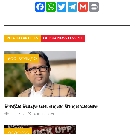
Facebook
WhatsApp
Twitter
Telegram
Gmail
Print
RELATED ARTICLES
ODISHA NEWS LENS 4.1
ଦେଶ-ଦେଶାନ୍ତର
ବିଏସ୍‌ପିର ବିଧାୟକ ଉମା ଶଙ୍କର ସିଂହଙ୍କ ପରଲୋକ
15152
AUG 06, 2026
ମନୋରଞ୍ଜନ