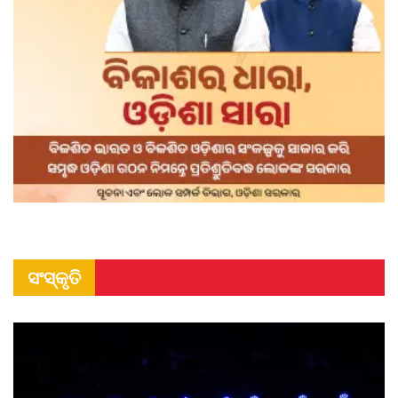
ସଂସ୍କୃତି