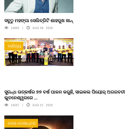
ସବୁଠୁ ମହଙ୍ଗା ସେଲିବ୍ରିଟି ଶାହରୁଖ ଖାନ୍
14990
AUG 06, 2026
ବାଣିଜ୍ୟ
ସୁଗନ୍ଧ ଉତ୍କର୍ଷର ୭୭ ବର୍ଷ ପାଳନ କରୁଛି, ସାଇକଲ ପିୟୋର୍‌ ଅଗରବତୀ
ଭୁବନେଶ୍ୱରରେ ...
14207
AUG 07, 2026
ଦେଶ-ଦେଶାନ୍ତର