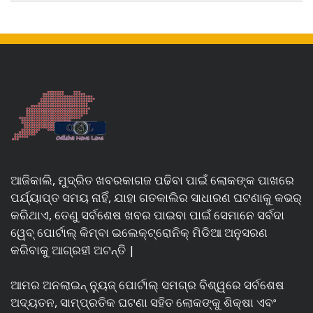
ଆଜିକାଲି, ମୁଦ୍ରିତ ଖବରକାଗଜ ପଢିବା ପାଇଁ ଲୋକଙ୍କ ପାଖରେ
ପର୍ଯ୍ୟାପ୍ତ ସମୟ ନାହିଁ, ଯାହା ଗତକାଲିର ସାଧାରଣ ଘଟଣାକୁ କଭର୍
କରିଥାଏ, ତେଣୁ ସର୍ବଶେଷ ଖବର ପାଇବା ପାଇଁ ସେମାନେ ସର୍ବଦା
ୱେବ୍ ପୋର୍ଟାଲ୍ କିମ୍ବା ଇଲେକ୍ଟ୍ରୋନିକ୍ ମିଡିଆ ଅନୁସରଣ
କରିବାକୁ ଆଗ୍ରହୀ ଅଟନ୍ତି |
ଆମର ଅନଲାଇନ୍ ନ୍ୟୁଜ୍ ପୋର୍ଟାଲ୍ ସମଗ୍ର ବିଶ୍ୱରେ ସର୍ବଶେଷ
ଅଦ୍ୟତନ, ସାମ୍ପ୍ରତିକ ଘଟଣା ସହିତ ଲୋକଙ୍କୁ ଶିକ୍ଷା ଏବଂ