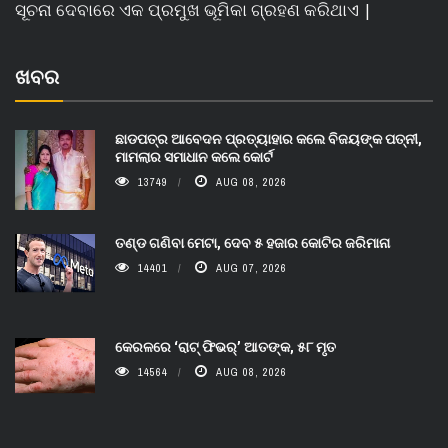
ସୂଚନା ଦେବାରେ ଏକ ପ୍ରମୁଖ ଭୂମିକା ଗ୍ରହଣ କରିଥାଏ |
ଖବର
ଛାଡପତ୍ର ଆବେଦନ ପ୍ରତ୍ୟାହାର କଲେ ବିଜୟଙ୍କ ପତ୍ନୀ,
ମାମଲାର ସମାଧାନ କଲେ କୋର୍ଟ
13749
AUG 08, 2026
ତଣ୍ଡ ଗଣିବା ମେଟା, ଦେବ ୫ ହଜାର କୋଟିର ଜରିମାନା
14401
AUG 07, 2026
କେରଳରେ ‘ରାଟ୍ ଫିଭର୍’ ଆତଙ୍କ, ୫୮ ମୃତ
14564
AUG 08, 2026