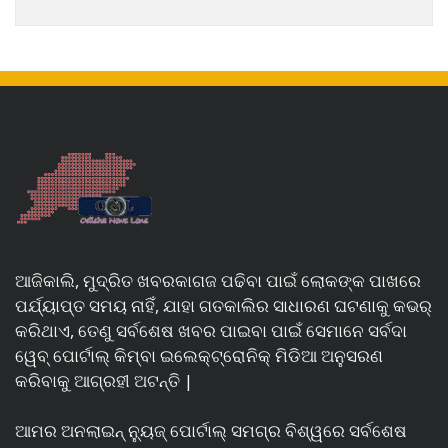
ଆଜିକାଲି, ମୁଦ୍ରିତ ଖବରକାଗଜ ପଢିବା ପାଇଁ ଲୋକଙ୍କ ପାଖରେ
ପର୍ଯ୍ୟାପ୍ତ ସମୟ ନାହିଁ, ଯାହା ଗତକାଲିର ସାଧାରଣ ଘଟଣାକୁ କଭର୍
କରିଥାଏ, ତେଣୁ ସର୍ବଶେଷ ଖବର ପାଇବା ପାଇଁ ସେମାନେ ସର୍ବଦା
ୱେବ୍ ପୋର୍ଟାଲ୍ କିମ୍ବା ଇଲେକ୍ଟ୍ରୋନିକ୍ ମିଡିଆ ଅନୁସରଣ
କରିବାକୁ ଆଗ୍ରହୀ ଅଟନ୍ତି |
ଆମର ଅନଲାଇନ୍ ନ୍ୟୁଜ୍ ପୋର୍ଟାଲ୍ ସମଗ୍ର ବିଶ୍ୱରେ ସର୍ବଶେଷ