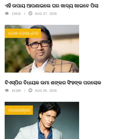
ଏହି ଉପାୟ ଆପଣାଇଲେ ଘର ଖାଦ୍ୟ ଖାଇବେ ପିଲା
13815
AUG 07, 2026
ଦେଶ-ଦେଶାନ୍ତର
ବିଏସ୍‌ପିର ବିଧାୟକ ଉମା ଶଙ୍କର ସିଂହଙ୍କ ପରଲୋକ
15188
AUG 06, 2026
ମନୋରଞ୍ଜନ