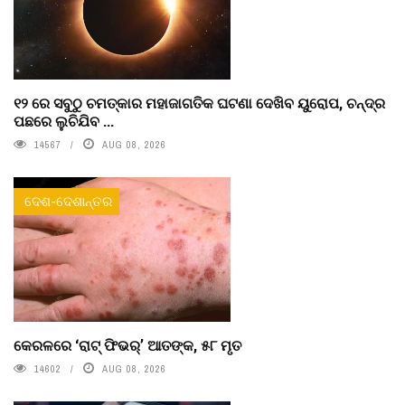
୧୨ ରେ ସବୁଠୁ ଚମତ୍କାର ମହାଜାଗତିକ ଘଟଣା ଦେଖିବ ୟୁରୋପ, ଚନ୍ଦ୍ର
ପଛରେ ଲୁଚିଯିବ ...
14567
AUG 08, 2026
ଦେଶ-ଦେଶାନ୍ତର
କେରଳରେ ‘ରାଟ୍ ଫିଭର୍’ ଆତଙ୍କ, ୫୮ ମୃତ
14602
AUG 08, 2026