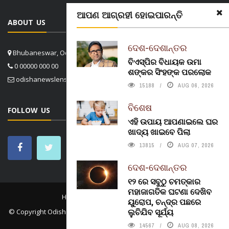
ଆପଣ ଆଗ୍ରହୀ ହୋଇପାରନ୍ତି
ABOUT US
ଦେଶ-ଦେଶାନ୍ତର
Bhubaneswar, Odisha, India
ବିଏସ୍‌ପିର ବିଧାୟକ ଉମା
0 00000 000 00
ଶଙ୍କର ସିଂହଙ୍କ ପରଲୋକ
odishanewslens@gmail.com
15188
AUG 06, 2026
ବିଶେଷ
FOLLOW US
ଏହି ଉପାୟ ଆପଣାଇଲେ ଘର
ଖାଦ୍ୟ ଖାଇବେ ପିଲା
13815
AUG 07, 2026
ଦେଶ-ଦେଶାନ୍ତର
୧୨ ରେ ସବୁଠୁ ଚମତ୍କାର
ମହାଜାଗତିକ ଘଟଣା ଦେଖିବ
HOME
CONTACT US
ABOUT US
ୟୁରୋପ, ଚନ୍ଦ୍ର ପଛରେ
ଲୁଚିଯିବ ସୂର୍ଯ୍ୟ
© Copyright
Odisha News Lens 4.1
. All rights reserved. in association
with
Konect.In
14567
AUG 08, 2026