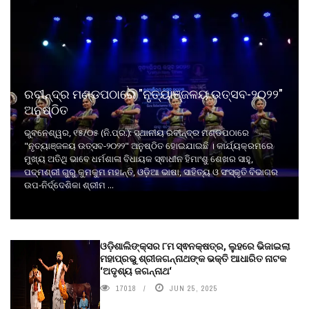
ରବୀନ୍ଦ୍ର ମଣ୍ଡପଠାରେ "ନୃତ୍ୟାଞ୍ଜଳୟ ଉତ୍ସବ-୨୦୨୨"
ଅନୁଷ୍ଠିତ
ଭୁବନେଶ୍ୱର, ୧୫/୦୫ (ନି.ପ୍ର.): ସ୍ଥାନୀୟ ରବୀନ୍ଦ୍ର ମଣ୍ଡପଠାରେ
"ନୃତ୍ୟାଞ୍ଜଳୟ ଉତ୍ସବ-୨୦୨୨" ଅନୁଷ୍ଠିତ ହୋଇଯାଇଛି । କାର୍ଯ୍ୟକ୍ରମରେ
ମୁଖ୍ୟ ଅତିଥି ଭାବେ ଧର୍ମଶାଳା ବିଧାୟକ ସ୍ଵାଧୀନ ହିମାଂଶୁ ଶେଖର ସାହୁ,
ପଦ୍ମଶ୍ରୀ ଗୁରୁ କୁମକୁମ ମହାନ୍ତି, ଓଡ଼ିଆ ଭାଷା, ସାହିତ୍ୟ ଓ ସଂସ୍କୃତି ବିଭାଗର
ଉପ-ନିର୍ଦ୍ଦେଶିକା ଶ୍ରୀମ ...
ଓଡ଼ିଶାଲିଙ୍କ୍ସର ୮ମ ସ୍ଵନକ୍ଷତ୍ର, ଲୁହରେ ଭିଜାଇଲା
ମହାପ୍ରଭୁ ଶ୍ରୀଜଗନ୍ନାଥଙ୍କ ଭକ୍ତି ଆଧାରିତ ନାଟକ
‘ଅଦୃଶ୍ୟ ଜଗନ୍ନାଥ‘
17018
JUN 25, 2025