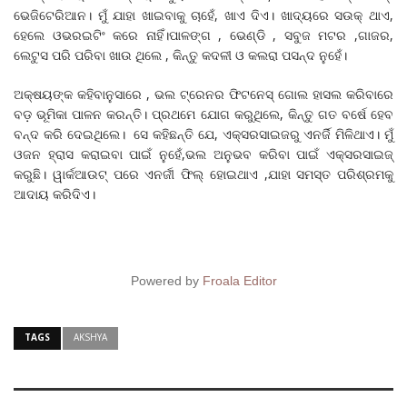
ଭେଜିଟେରିଆନ। ମୁଁ ଯାହା ଖାଇବାକୁ ଚାହେଁ, ଖାଏ ଦିଏ। ଖାଦ୍ୟରେ ସଉକ୍ ଥାଏ,
ହେଲେ ଓଭରଇଟିଂ କରେ ନାହିଁ।ପାଳଙ୍ଗ , ଭେଣ୍ଡି , ସବୁଜ ମଟର ,ଗାଜର,
ଲେଟୁସ ପରି ପରିବା ଖାଉ ଥିଲେ , କିନ୍ତୁ କଦଳୀ ଓ କଲରା ପସନ୍ଦ ନୁହେଁ।
ଅକ୍ଷୟଙ୍କ କହିବାନୁସାରେ , ଭଲ ଟ୍ରେନର ଫିଟନେସ୍ ଗୋଲ ହାସଲ କରିବାରେ
ବଡ଼ ଭୂମିକା ପାଳନ କରନ୍ତି। ପ୍ରଥମେ ଯୋଗ କରୁଥିଲେ, କିନ୍ତୁ ଗତ ବର୍ଷେ ହେବ
ବନ୍ଦ କରି ଦେଇଥିଲେ। ସେ କହିଛନ୍ତି ଯେ, ଏକ୍ସରସାଇଜରୁ ଏନର୍ଜି ମିଳିଥାଏ। ମୁଁ
ଓଜନ ହ୍ରାସ କରାଇବା ପାଇଁ ନୁହେଁ,ଭଲ ଅନୁଭବ କରିବା ପାଇଁ ଏକ୍ସରସାଇଜ୍
କରୁଛି। ୱାର୍କଆଉଟ୍ ପରେ ଏନର୍ଜୀ ଫିଲ୍ ହୋଇଥାଏ ,ଯାହା ସମସ୍ତ ପରିଶ୍ରମକୁ
ଆଦାୟ କରିଦିଏ।
Powered by
Froala Editor
TAGS
AKSHYA