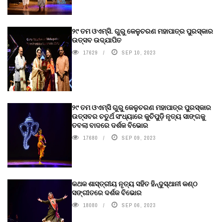
୨୯ ତମ ଓଏମ୍‌ସି. ଗୁରୁ କେଳୁଚରଣ ମହାପାତ୍ର ପୁରସ୍କାର
ଉତ୍ସବ ଉଦ୍‍ଯାପିତ
17629
SEP 10, 2023
୨୯ ତମ ଓଏମ୍‌ସି ଗୁରୁ କେଳୁଚରଣ ମହାପାତ୍ର ପୁରସ୍କାର
ଉତ୍ସବର ଚତୁର୍ଥ ସଂଧ୍ୟାରେ କୁଚିପୁଡ଼ି ନୃତ୍ୟ ସାଙ୍ଗକୁ
ତବଲା ବାଦରେ ଦର୍ଶକ ବିଭୋର
17680
SEP 09, 2023
କଥକ ଶାସ୍ତ୍ରୀୟ ନୃତ୍ୟ ସହିତ ହିନ୍ଦୁସ୍ଥାନୀ କଣ୍ଠ
ସଙ୍ଗୀତରେ ଦର୍ଶକ ବିଭୋର
18080
SEP 06, 2023