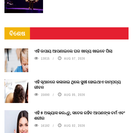
ବିଶେଷ
ଏହି ଉପାୟ ଆପଣାଇଲେ ଘର ଖାଦ୍ୟ ଖାଇବେ ପିଲା
13815
AUG 07, 2026
ଏହି ସ୍ଥାନରେ କଳାଜାଇ ଥିଲେ ସୁଖୀ ହୋଇଥାଏ ଦାମ୍ପତ୍ୟ
ଜୀବନ
15690
AUG 05, 2026
ଏହି ୫ ଅଭ୍ୟାସ କରନ୍ତୁ, ସତେଜ ରହିବ ଆପଣଙ୍କ ଚର୍ମ ଏବଂ
ଶରୀର
16192
AUG 02, 2026