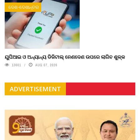
ଦେଶ-ଦେଶାନ୍ତର
ୟୁପିଆଇ ଓ ଅନ୍ୟାନ୍ୟ ଡିଜିଟାଲ୍ ନେଣଦେଣ ଉପରେ ଲାଗିବ ଶୁଳ୍କ
13601
AUG 07, 2026
ADVERTISEMENT