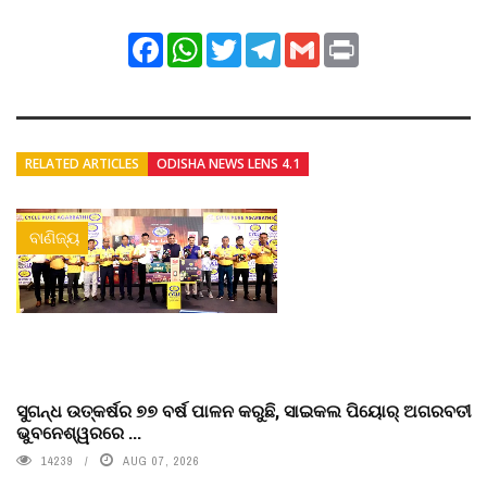
Facebook
WhatsApp
Twitter
Telegram
Gmail
Print
RELATED ARTICLES
ODISHA NEWS LENS 4.1
ବାଣିଜ୍ୟ
ସୁଗନ୍ଧ ଉତ୍କର୍ଷର ୭୭ ବର୍ଷ ପାଳନ କରୁଛି, ସାଇକଲ ପିୟୋର୍‌ ଅଗରବତୀ
ଭୁବନେଶ୍ୱରରେ ...
14239
AUG 07, 2026