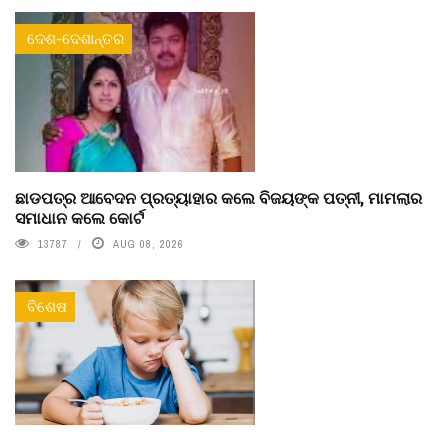
ଦେଶ-ଦେଶାନ୍ତର
ଛାଡପତ୍ର ଆବେଦନ ପ୍ରତ୍ୟାହାର କଲେ ବିଜୟଙ୍କ ପତ୍ନୀ, ମାମଲାର
ସମାଧାନ କଲେ କୋର୍ଟ
13787
AUG 08, 2026
ବିଶେଷ