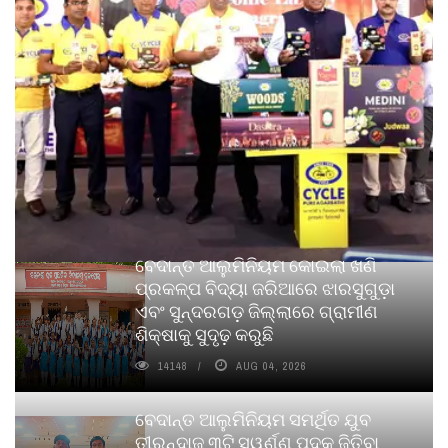
ବେଦାନ୍ତ ଆଲୁମିନିୟମ କୋଇଲା ଖଣି
ପ୍ରକଳ୍ପ ବିଦ୍ୟା ଜରିଆରେ ଝାରସୁଗୁଡ଼ା
ଏବଂ ସୁନ୍ଦରଗଡ଼ ଜିଲ୍ଲାରେ ଗ୍ରାମୀଣ
ଶିକ୍ଷାକୁ ସୁଦୃଢ଼ କରୁଛି
14148
AUG 04, 2026
ବେଦାନ୍ତ ଆଲୁମିନିୟମ ସମର୍ଥିତ ଯୁବ
ତୀରନ୍ଦାଜ ୩ଟି ସ୍ୱର୍ଣ୍ଣ ପଦକ ଜିତିବା