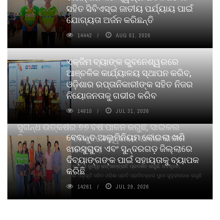
ସହିତ ସିବିଏସ୍ଇ ଜାତୀୟ ପର୍ଯ୍ୟାୟ ପାଇଁ
ଯୋଗ୍ୟତା ଅର୍ଜନ କରିଛନ୍ତି
14442
AUG 01, 2026
ଏକ୍ଜିମ ବ୍ୟାଙ୍କ ଭୁବନେଶ୍ୱରରେ
ଆଞ୍ଚଳିକ କାର୍ଯ୍ୟାଳୟ ସ୍ଥାପନ କରିବ,
ଓଡ଼ିଶାର ରପ୍ତାନିକାରୀଙ୍କ ସହିତ ନିଜର
ନିୟୋଜନତାକୁ ଗଭୀର କରିବ
14610
JUL 31, 2026
ସୁଗନ୍ଧ ଉତ୍କର୍ଷର ୭୭ ବର୍ଷ ପାଳନ କରୁଛି, ସାଇକଲ
ବେଦାନ୍ତ ଆଲୁମିନିୟମ କୋଇଲା ଖଣି
ପିୟୋର୍‌ ଅଗରବତୀ ଭୁବନେଶ୍ୱରରେ ପାର୍ବଣ କାଳୀନ
ଝାରସୁଗୁଡା ଏବଂ ସୁନ୍ଦରଗଡ଼ ଜିଲ୍ଲାରେ
ନବସୃଜନ ଉନ୍ମୋଚନ କଲା
ଦିବ୍ୟାଙ୍ଗଙ୍କ ପାଇଁ ସହାୟତାକୁ ବ୍ୟାପକ
ବାଉଁଶ ବିହୀନ କଠିନ ଧୂପ ଏବଂ ମେଦିନୀ ଜୁଡୱା କପ୍‌ ସାମ୍ବ୍ରାନି ପ୍ରଦର୍ଶିତ କରୁଛି; ନବସୃଜନ,
କରିଛି
ଦୀର୍ଘସ୍ଥାୟିତା ଏବଂ ଆଧ୍ୟାତ୍ମିକ ଅନୁଭୂତି ସହିତ ଓଡ଼ିଶା ପ୍ରତି ପ୍ରତିବଦ୍ଧତା ପୁନଃ ସୁଦୃଢୀକରଣ କରୁଛି
14261
JUL 29, 2026