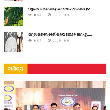
ମଧୁମେହ ରୋଗୀ କଞ୍ଚା କଳଦୀ ଖାଇବା ଲାଭଦାୟକ
15046
JUL 31, 2026
ଥଣ୍ଡା ପାଗରେ କେଉଁ ଖାଦ୍ୟ ଖାଇବେ ଜାଣନ୍ତୁ.....
14537
JUL 28, 2026
ବାଣିଜ୍ୟ