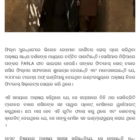
ଫିଲ୍ମ ‘ଧୁରନ୍ଧର’ରେ ଭିଲେନ ରେହମାନ ଡକୈତର ରୋଲ୍ ପ୍ଲେ କରିଥିବା
ଅକ୍ଷୟ ଖାନ୍ନା ଦର୍ଶକଙ୍କ ମଧ୍ୟରେ ଚର୍ଚ୍ଚିତ ପାଲଟିଛନ୍ତି। ସୋସିଆଲ ମିଡ଼ିଆରେ
ତାଙ୍କର FA9LA ଗୀତ ଭାଇରାଲ ହେଉଛି। ତାଙ୍କର ଫିଟନେସ୍ କୋଚ୍ ବକାର
ନାସିର ଫିଲ୍ମର ସଫଳତାରେ ଶୁଭେଚ୍ଛା ଦେଇଛନ୍ତି ଏବଂ ମନେପକାଇଛନ୍ତି ଯେ,
୨୦୦୮ରେ ଟାଇମ୍ସ ଅଫ୍ ଇଣ୍ଡିଆକୁ ଦେଇଥିବା ଇଣ୍ଟରଭ୍ୟୁରେ ଅକ୍ଷୟ ନିଜର
ଫିଟନେସ୍ ସିକ୍ରେଟ୍ସ ସେୟାର କରି ଥିଲେ।
ଏହି ସମୟରେ ଅକ୍ଷୟ କହିଥିଲେ ଯେ, ସେ ସପ୍ତାହରେ ତିନି ଥର ସେଲିବ୍ରିଟି
ଟ୍ରେନର ବକାର ନାସିରଙ୍କ ସହ ପାୱାର ପ୍ଲେଟ୍ ମେସିନରେ ୱାର୍କଆଉଟ୍
କରୁଥିଲେ। ଛଅ ମାସ ହେବ ଏହି ରୁଟିନ ଫଲୋ କରୁ ଥିଲେ ଏବଂ କୋଚଙ୍କୁ
କ୍ରେଡିଟ୍ ଦେଇଥିଲେ ଯେ, ସେ ତାଙ୍କୁ ମେସିନ ସହ ଇଣ୍ଟ୍ରୋଡ୍ୟୁସ୍ କରାଇ ଥିଲେ
।
ଡାଏଟ୍ ବିଷୟରେ ଅକ୍ଷୟ ଖୁଲାସା କରିଛନ୍ତିଯେ, ସେ ହେଉଛନ୍ତି ନନ୍-