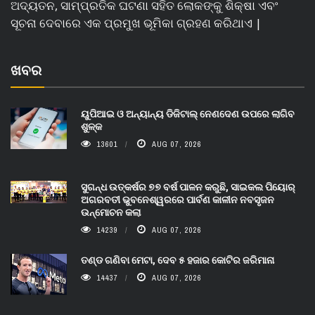
ଅଦ୍ୟତନ, ସାମ୍ପ୍ରତିକ ଘଟଣା ସହିତ ଲୋକଙ୍କୁ ଶିକ୍ଷା ଏବଂ
ସୂଚନା ଦେବାରେ ଏକ ପ୍ରମୁଖ ଭୂମିକା ଗ୍ରହଣ କରିଥାଏ |
ଖବର
ୟୁପିଆଇ ଓ ଅନ୍ୟାନ୍ୟ ଡିଜିଟାଲ୍ ନେଣଦେଣ ଉପରେ ଲାଗିବ
ଶୁଳ୍କ
13601
AUG 07, 2026
ସୁଗନ୍ଧ ଉତ୍କର୍ଷର ୭୭ ବର୍ଷ ପାଳନ କରୁଛି, ସାଇକଲ ପିୟୋର୍‌
ଅଗରବତୀ ଭୁବନେଶ୍ୱରରେ ପାର୍ବଣ କାଳୀନ ନବସୃଜନ
ଉନ୍ମୋଚନ କଲା
14239
AUG 07, 2026
ତଣ୍ଡ ଗଣିବା ମେଟା, ଦେବ ୫ ହଜାର କୋଟିର ଜରିମାନା
14437
AUG 07, 2026