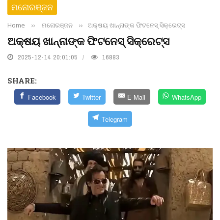
ମନୋରଞ୍ଜନ
Home
››
ମନୋରଞ୍ଜନ
››
ଅକ୍ଷୟ ଖାନ୍ନାଙ୍କ ଫିଟନେସ୍ ସିକ୍ରେଟ୍ସ
ଅକ୍ଷୟ ଖାନ୍ନାଙ୍କ ଫିଟନେସ୍ ସିକ୍ରେଟ୍ସ
2025-12-14 20:01:05
16883
SHARE:
Facebook
Twitter
E-Mail
WhatsApp
Telegram