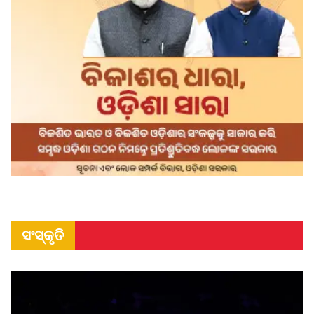
ସଂସ୍କୃତି