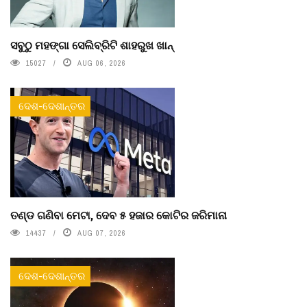
ସବୁଠୁ ମହଙ୍ଗା ସେଲିବ୍ରିଟି ଶାହରୁଖ ଖାନ୍
15027
AUG 06, 2026
ଦେଶ-ଦେଶାନ୍ତର
ତଣ୍ଡ ଗଣିବା ମେଟା, ଦେବ ୫ ହଜାର କୋଟିର ଜରିମାନା
14437
AUG 07, 2026
ଦେଶ-ଦେଶାନ୍ତର