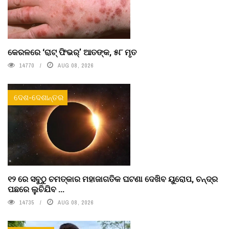
କେରଳରେ ‘ରାଟ୍ ଫିଭର୍’ ଆତଙ୍କ, ୫୮ ମୃତ
14770
AUG 08, 2026
ଦେଶ-ଦେଶାନ୍ତର
୧୨ ରେ ସବୁଠୁ ଚମତ୍କାର ମହାଜାଗତିକ ଘଟଣା ଦେଖିବ ୟୁରୋପ, ଚନ୍ଦ୍ର
ପଛରେ ଲୁଚିଯିବ ...
14735
AUG 08, 2026