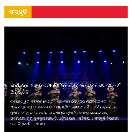
ସଂସ୍କୃତି
ରବୀନ୍ଦ୍ର ମଣ୍ଡପଠାରେ "ନୃତ୍ୟାଞ୍ଜଳୟ ଉତ୍ସବ-୨୦୨୨"
ଅନୁଷ୍ଠିତ
ଭୁବନେଶ୍ୱର, ୧୫/୦୫ (ନି.ପ୍ର.): ସ୍ଥାନୀୟ ରବୀନ୍ଦ୍ର ମଣ୍ଡପଠାରେ
"ନୃତ୍ୟାଞ୍ଜଳୟ ଉତ୍ସବ-୨୦୨୨" ଅନୁଷ୍ଠିତ ହୋଇଯାଇଛି । କାର୍ଯ୍ୟକ୍ରମରେ
ମୁଖ୍ୟ ଅତିଥି ଭାବେ ଧର୍ମଶାଳା ବିଧାୟକ ସ୍ଵାଧୀନ ହିମାଂଶୁ ଶେଖର ସାହୁ,
ପଦ୍ମଶ୍ରୀ ଗୁରୁ କୁମକୁମ ମହାନ୍ତି, ଓଡ଼ିଆ ଭାଷା, ସାହିତ୍ୟ ଓ ସଂସ୍କୃତି ବିଭାଗର
ଉପ-ନିର୍ଦ୍ଦେଶିକା ଶ୍ରୀମ ...