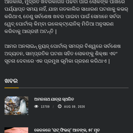
ଆଜିକାଲି, ମୁଦ୍ରିତ ଖବରକାଗଜ ପଢିବା ପାଇଁ ଲୋକଙ୍କ ପାଖରେ
ପର୍ଯ୍ୟାପ୍ତ ସମୟ ନାହିଁ, ଯାହା ଗତକାଲିର ସାଧାରଣ ଘଟଣାକୁ କଭର୍
କରିଥାଏ, ତେଣୁ ସର୍ବଶେଷ ଖବର ପାଇବା ପାଇଁ ସେମାନେ ସର୍ବଦା
ୱେବ୍ ପୋର୍ଟାଲ୍ କିମ୍ବା ଇଲେକ୍ଟ୍ରୋନିକ୍ ମିଡିଆ ଅନୁସରଣ
କରିବାକୁ ଆଗ୍ରହୀ ଅଟନ୍ତି |
ଆମର ଅନଲାଇନ୍ ନ୍ୟୁଜ୍ ପୋର୍ଟାଲ୍ ସମଗ୍ର ବିଶ୍ୱରେ ସର୍ବଶେଷ
ଅଦ୍ୟତନ, ସାମ୍ପ୍ରତିକ ଘଟଣା ସହିତ ଲୋକଙ୍କୁ ଶିକ୍ଷା ଏବଂ
ସୂଚନା ଦେବାରେ ଏକ ପ୍ରମୁଖ ଭୂମିକା ଗ୍ରହଣ କରିଥାଏ |
ଖବର
ଅମରନାଥ ଯାତ୍ରା ସ୍ଥଗିତ
13709
AUG 09, 2026
କେରଳରେ ‘ରାଟ୍ ଫିଭର୍’ ଆତଙ୍କ, ୫୮ ମୃତ