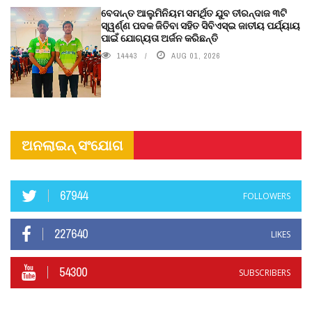
ବେଦାନ୍ତ ଆଲୁମିନିୟମ ସମର୍ଥିତ ଯୁବ ତୀରନ୍ଦାଜ ୩ଟି
ସ୍ୱର୍ଣ୍ଣ ପଦକ ଜିତିବା ସହିତ ସିବିଏସ୍ଇ ଜାତୀୟ ପର୍ଯ୍ୟାୟ
ପାଇଁ ଯୋଗ୍ୟତା ଅର୍ଜନ କରିଛନ୍ତି
14443
AUG 01, 2026
ଅନଲାଇନ୍ ସଂଯୋଗ
67944
FOLLOWERS
227640
LIKES
54300
SUBSCRIBERS