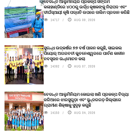
ବେଦାନ୍ତ ଆଲୁମିନିୟର ପ୍ରକଳ୍ପ ସଙ୍ଗମ
କଳାହାଣ୍ଡିରେ ୪୦୦ରୁ ଉର୍ଦ୍ଧ କୃଷକଙ୍କୁ ନିରାପଦ ଏବଂ
ଦୀର୍ଘସ୍ଥାୟୀ କୃଷି ପଦ୍ଧତି ଉପରେ ତାଲିମ ପ୍ରଦାନ କରିଛି
14717
AUG 09, 2026
ସୁଗନ୍ଧ ଉତ୍କର୍ଷର ୭୭ ବର୍ଷ ପାଳନ କରୁଛି, ସାଇକଲ
ପିୟୋର୍‌ ଅଗରବତୀ ଭୁବନେଶ୍ୱରରେ ପାର୍ବଣ କାଳୀନ
ନବସୃଜନ ଉନ୍ମୋଚନ କଲା
14392
AUG 07, 2026
ବେଦାନ୍ତ ଆଲୁମିନିୟମ କୋଇଲା ଖଣି ପ୍ରକଳ୍ପ ବିଦ୍ୟା
ଜରିଆରେ ଝାରସୁଗୁଡ଼ା ଏବଂ ସୁନ୍ଦରଗଡ଼ ଜିଲ୍ଲାରେ
ଗ୍ରାମୀଣ ଶିକ୍ଷାକୁ ସୁଦୃଢ଼ କରୁଛି
14150
AUG 04, 2026