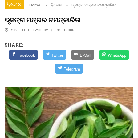
ବିଶେଷ
Home
››
ବିଶେଷ
››
ଭୃସଙ୍ଗ ପତ୍ରର ଚମତ୍କାରିତା
ଭୃସଙ୍ଗ ପତ୍ରର ଚମତ୍କାରିତା
2025-11-11 02:33:02
15085
SHARE:
Facebook
Twitter
E-Mail
WhatsApp
Telegram