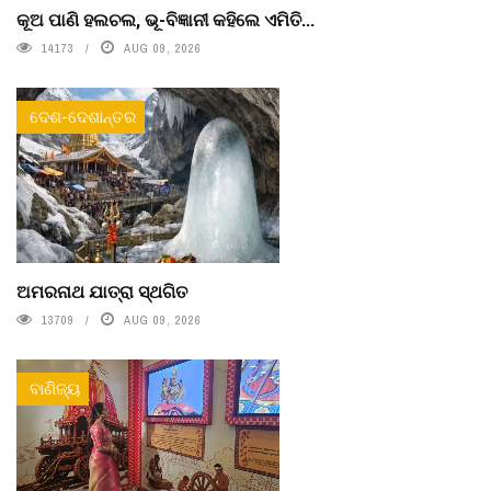
କୂଅ ପାଣି ହଲଚଲ, ଭୂ-ବିଜ୍ଞାନୀ କହିଲେ ଏମିତି...
14173
AUG 09, 2026
ଦେଶ-ଦେଶାନ୍ତର
ଅମରନାଥ ଯାତ୍ରା ସ୍ଥଗିତ
13709
AUG 09, 2026
ବାଣିଜ୍ୟ