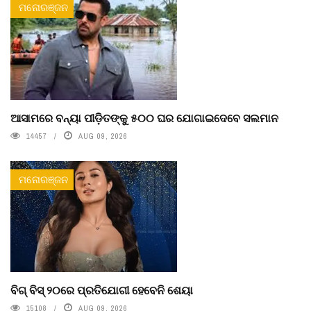
ମନୋରଞ୍ଜନ
ଆସାମରେ ବନ୍ୟା ପୀଡ଼ିତଙ୍କୁ ୫୦୦ ଘର ଯୋଗାଇଦେବେ ସଲମାନ
14457
AUG 09, 2026
ମନୋରଞ୍ଜନ
ବିଗ୍ ବିସ୍ ୨୦ରେ ପ୍ରତିଯୋଗୀ ହେବେନି ଶେୟା
15108
AUG 09, 2026