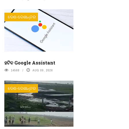
ଦେଶ-ଦେଶାନ୍ତର
ହଟିବ Google Assistant
14568
AUG 09, 2026
ଦେଶ-ଦେଶାନ୍ତର