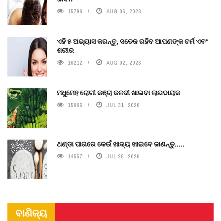
15796
AUG 05, 2026
ଏହି ୫ ଅଭ୍ୟାସ କରନ୍ତୁ, ସତେଜ ରହିବ ଆପଣଙ୍କ ଚର୍ମ ଏବଂ
ଶରୀର
16212
AUG 02, 2026
ମଧୁମେହ ରୋଗୀ କଞ୍ଚା କଳଦୀ ଖାଇବା ଲାଭଦାୟକ
15065
JUL 31, 2026
ଥଣ୍ଡା ପାଗରେ କେଉଁ ଖାଦ୍ୟ ଖାଇବେ ଜାଣନ୍ତୁ.....
14557
JUL 28, 2026
ବାଣିଜ୍ୟ