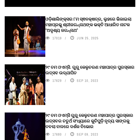
ଓଡ଼ିଶାଲିଙ୍କ୍ସର ୮ମ ସ୍ଵନକ୍ଷତ୍ର, ଲୁହରେ ଭିଜାଇଲା
ମହାପ୍ରଭୁ ଶ୍ରୀଜଗନ୍ନାଥଙ୍କ ଭକ୍ତି ଆଧାରିତ ନାଟକ
‘ଅଦୃଶ୍ୟ ଜଗନ୍ନାଥ‘
17019
JUN 25, 2025
୨୯ ତମ ଓଏମ୍‌ସି. ଗୁରୁ କେଳୁଚରଣ ମହାପାତ୍ର ପୁରସ୍କାର
ଉତ୍ସବ ଉଦ୍‍ଯାପିତ
17629
SEP 10, 2023
୨୯ ତମ ଓଏମ୍‌ସି ଗୁରୁ କେଳୁଚରଣ ମହାପାତ୍ର ପୁରସ୍କାର
ଉତ୍ସବର ଚତୁର୍ଥ ସଂଧ୍ୟାରେ କୁଚିପୁଡ଼ି ନୃତ୍ୟ ସାଙ୍ଗକୁ
ତବଲା ବାଦରେ ଦର୍ଶକ ବିଭୋର
17680
SEP 09, 2023