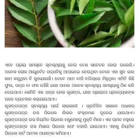
ଏବେ ପ୍ରାୟ ସମସ୍ତେ ସ୍ବାସ୍ଥ୍ୟକୁ ନେଇ ବେଶ ସଚେତନ ହୋଇ ଗଲେଣି।
ଅନେକ ଲୋକ ଆୟୁର୍ବେଦ ପଦ୍ଧତିକୁ ଆପଣେଇ ନେଉଥିବା ବେଳେ ଏହା ଖୁବ ଭଲ
କାମ କରୁଥିବା ବି କୁହାଯାଉଛି। ତେବେ ଆମ ବାଡି ବଗିଚାରେ ମିଳୁଥିବା ଏମିତି କିଛି
ଫୁଲ, ପତ୍ର ବା ଫଳ ରହିଛି ଯାହା ଆମର ଅନେକ ସ୍ବାସ୍ଥ୍ୟ ସମସ୍ୟାକୁ ଠିକ କରି
ଦେଇଥାଏ। ସେମିତି ଏକ ପତ୍ର ହେଲା ଭୃସଙ୍ଗ, ଯାହା ପ୍ରାୟତଃ ପ୍ରତ୍ୟେକଙ୍କ
ଘରେ ବ୍ୟବହାର କରାଯାଇଥାଏ।
ଭୃସଙ୍ଗପତ୍ର ସ୍ବାସ୍ଥ୍ୟ ପାଇଁ ଲାଭକାରୀ । ପ୍ରତିଦିନ ସକାଳେ ଅଧାକପ
ଭୃସଙ୍ଗପତ୍ର ରସ ପିଇଲେ ଲିଭର ସଂକ୍ରମଣ ଦୂରେଇ ଯାଇଥାଏ।
ଭୃସଙ୍ଗପତ୍ର ରସ ନିୟମିତ ପିଇଲେ ମଧୁମେହରୁ ମୁକ୍ତି ମିଳେ। ଏକ ଚାମଚ ମହୁରେ
ଭୃସଙ୍ଗପତ୍ର ରସ ମିଶାଇ ପିଇଲେ କଫ ବାହାରି ଯାଇଥାଏ। ଏହାକୁ ନିୟମିତ
ପିଇଲେ ହାର୍ଟ ଆଟାକ ଆଶଙ୍କା କମିଥାଏ।