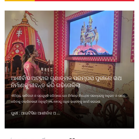
ଆଶୀର୍ବାଦ ଅଟ୍ଟାର ଗୁଣାତ୍ମକ ପରମ୍ପରା ପୁରୀରେ ରଥ
ନିର୍ମାଣକୁ ଜୀବନ୍ତ କରି ଗଢିତୋଳିଲା
ଐତିହ୍ୟ, କାରିଗରୀ ଓ ପ୍ରଯୁକ୍ତି ଜରିଆରେ ଋଥ ନିର୍ମାଣର ଚିରନ୍ତନ ପରମ୍ପରାକୁ ଅନୁଭବ ଓ ପାଳନ
କରିବାକୁ ତଲ୍ଲିନକାରୀ ଅନୁଭୂତି ୧୩,୭୫୦ରୁ ଅଧିକ ଭକ୍ତଙ୍କୁ ସମର୍ଥ କରାଇଲା
ପୁରୀ : ଆଇଟିସିର ଆଶୀର୍ବାଦ ଅ ...