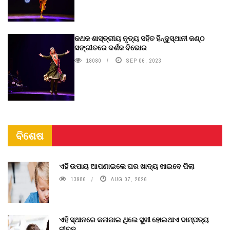
କଥକ ଶାସ୍ତ୍ରୀୟ ନୃତ୍ୟ ସହିତ ହିନ୍ଦୁସ୍ଥାନୀ କଣ୍ଠ
ସଙ୍ଗୀତରେ ଦର୍ଶକ ବିଭୋର
18080
SEP 06, 2023
ବିଶେଷ
ଏହି ଉପାୟ ଆପଣାଇଲେ ଘର ଖାଦ୍ୟ ଖାଇବେ ପିଲା
13986
AUG 07, 2026
ଏହି ସ୍ଥାନରେ କଳାଜାଇ ଥିଲେ ସୁଖୀ ହୋଇଥାଏ ଦାମ୍ପତ୍ୟ
ଜୀବନ