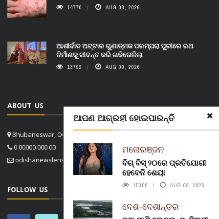
14770
AUG 08, 2026
ଆଶୀର୍ବାଦ ଅଟ୍ଟାର ଗୁଣାତ୍ମକ ପରମ୍ପରା ପୁରୀରେ ରଥ
ନିର୍ମାଣକୁ ଜୀବନ୍ତ କରି ଗଢିତୋଳିଲା
13792
AUG 09, 2026
ABOUT US
ଆପଣ ଆଗ୍ରହୀ ହୋଇପାରନ୍ତି
Bhubaneswar, Odisha, India
0 00000 000 00
ମନୋରଞ୍ଜନ
odishanewslens@gmail.com
ବିଗ୍ ବିସ୍ ୨୦ରେ ପ୍ରତିଯୋଗୀ
ହେବେନି ଶେୟା
15108
AUG 09, 2026
FOLLOW US
ଦେଶ-ଦେଶାନ୍ତର