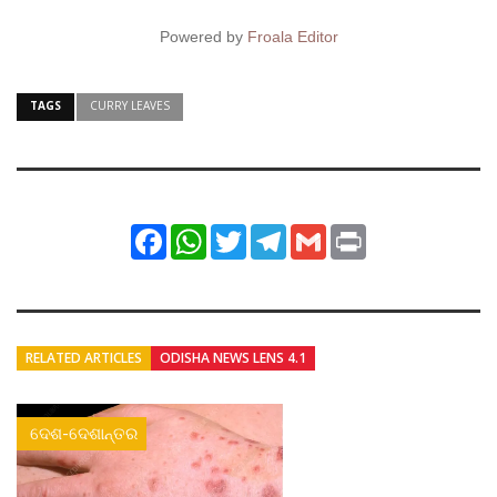
Powered by
Froala Editor
TAGS
CURRY LEAVES
Facebook
WhatsApp
Twitter
Telegram
Gmail
Print
RELATED ARTICLES
ODISHA NEWS LENS 4.1
ଦେଶ-ଦେଶାନ୍ତର