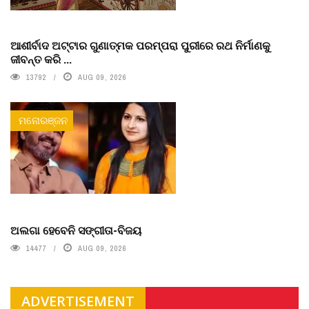
ଆଶୀର୍ବାଦ ଅଟ୍ଟାର ଗୁଣାତ୍ମକ ପରମ୍ପରା ପୁରୀରେ ରଥ ନିର୍ମାଣକୁ
ଜୀବନ୍ତ କରି ...
13792
AUG 09, 2026
ମନୋରଞ୍ଜନ
ଅଲଗା ହେବେନି ସଙ୍ଗୀତା-ବିଜୟ
14477
AUG 09, 2026
ADVERTISEMENT