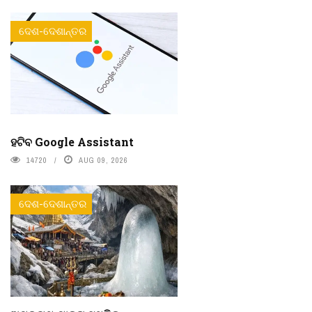
ଦେଶ-ଦେଶାନ୍ତର
ହଟିବ Google Assistant
14720
AUG 09, 2026
ଦେଶ-ଦେଶାନ୍ତର