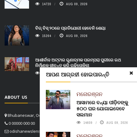
14720
AUG 09, 2026
ବିଗ୍ ବିସ୍ ୨୦ରେ ପ୍ରତିଯୋଗୀ ହେବେନି ଶେୟା
15264
AUG 09, 2026
ଆଶୀର୍ବାଦ ଅଟ୍ଟାର ଗୁଣାତ୍ମକ ପରମ୍ପରା ପୁରୀରେ ରଥ
ନିର୍ମାଣକୁ ଜୀବନ୍ତ କରି ଗଢିତୋଳିଲା
ଆପଣ ଆଗ୍ରହୀ ହୋଇପାରନ୍ତି
13930
AUG 09, 2026
ମନୋରଞ୍ଜନ
ABOUT US
ଆସାମରେ ବନ୍ୟା ପୀଡ଼ିତଙ୍କୁ
୫୦୦ ଘର ଯୋଗାଇଦେବେ
ସଲମାନ
Bhubaneswar, Odisha, India
14609
AUG 09, 2026
0 00000 000 00
odishanewslens@gmail.com
ମନୋରଞ୍ଜନ