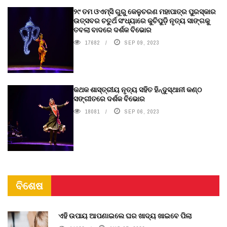
୨୯ ତମ ଓଏମ୍‌ସି ଗୁରୁ କେଳୁଚରଣ ମହାପାତ୍ର ପୁରସ୍କାର
ଉତ୍ସବର ଚତୁର୍ଥ ସଂଧ୍ୟାରେ କୁଚିପୁଡ଼ି ନୃତ୍ୟ ସାଙ୍ଗକୁ
ତବଲା ବାଦରେ ଦର୍ଶକ ବିଭୋର
17682
SEP 09, 2023
କଥକ ଶାସ୍ତ୍ରୀୟ ନୃତ୍ୟ ସହିତ ହିନ୍ଦୁସ୍ଥାନୀ କଣ୍ଠ
ସଙ୍ଗୀତରେ ଦର୍ଶକ ବିଭୋର
18081
SEP 06, 2023
ବିଶେଷ
ଏହି ଉପାୟ ଆପଣାଇଲେ ଘର ଖାଦ୍ୟ ଖାଇବେ ପିଲା