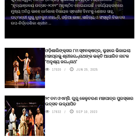
"ନୃତ୍ୟାଞ୍ଜଳୟ ଉତ୍ସବ-୨୦୨୨" ଅନୁଷ୍ଠିତ ହୋଇଯାଇଛି । କାର୍ଯ୍ୟକ୍ରମରେ
ମୁଖ୍ୟ ଅତିଥି ଭାବେ ଧର୍ମଶାଳା ବିଧାୟକ ସ୍ଵାଧୀନ ହିମାଂଶୁ ଶେଖର ସାହୁ,
ପଦ୍ମଶ୍ରୀ ଗୁରୁ କୁମକୁମ ମହାନ୍ତି, ଓଡ଼ିଆ ଭାଷା, ସାହିତ୍ୟ ଓ ସଂସ୍କୃତି ବିଭାଗର
ଉପ-ନିର୍ଦ୍ଦେଶିକା ଶ୍ରୀମ ...
ଓଡ଼ିଶାଲିଙ୍କ୍ସର ୮ମ ସ୍ଵନକ୍ଷତ୍ର, ଲୁହରେ ଭିଜାଇଲା
ମହାପ୍ରଭୁ ଶ୍ରୀଜଗନ୍ନାଥଙ୍କ ଭକ୍ତି ଆଧାରିତ ନାଟକ
‘ଅଦୃଶ୍ୟ ଜଗନ୍ନାଥ‘
17020
JUN 25, 2025
୨୯ ତମ ଓଏମ୍‌ସି. ଗୁରୁ କେଳୁଚରଣ ମହାପାତ୍ର ପୁରସ୍କାର
ଉତ୍ସବ ଉଦ୍‍ଯାପିତ
17632
SEP 10, 2023