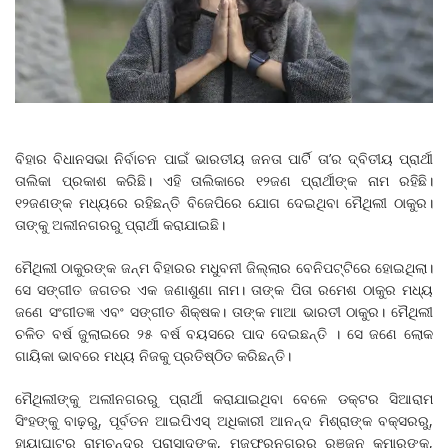
ବିହାର ବିଧାନସଭା ନିର୍ବାଚନ ପାଇଁ ଭାରତୀୟ ଜନତା ପାର୍ଟି ତା’ର ଦ୍ବିତୀୟ ପ୍ରାର୍ଥୀ
ତାଲିକା ପ୍ରକାଶ କରିଛି। ଏହି ତାଲିକାରେ ୧୨ଜଣ ପ୍ରାର୍ଥୀଙ୍କ ନାମ ରହିଛି।
୧୨ଜଣଙ୍କ ମଧ୍ୟରେ ରହିଛନ୍ତି ବିଜେପିରେ ଯୋଗ ଦେଇଥିବା ମୈଥିଲୀ ଠାକୁର।
ତାଙ୍କୁ ଅଲୀନଗରରୁ ପ୍ରାର୍ଥୀ କରାଯାଇଛି।
ମୈଥିଲୀ ଠାକୁରଙ୍କ ଜନ୍ମ ବିହାରର ମଧୁବନୀ ଜିଲ୍ଲାର ବେନିପଟ୍ଟିରେ ହୋଇଥିଲା।
ସେ ସଙ୍ଗୀତ ଜଗତର ଏକ ଜଣାଶୁଣା ନାମ। ତାଙ୍କ ପିତା ରମେଶ ଠାକୁର ମଧ୍ୟ
ଜଣେ ସଂଗୀତଜ୍ଞ ଏବଂ ସଙ୍ଗୀତ ଶିକ୍ଷକ। ତାଙ୍କ ମାଆ ଭାରତୀ ଠାକୁର। ମୈଥିଲୀ
ଚଳିତ ବର୍ଷ ଜୁଲାଇରେ ୨୫ ବର୍ଷ ବୟସରେ ପାଦ ଦେଇଛନ୍ତି । ସେ ଜଣେ ଲୋକ
ଗାୟିକା ଭାବରେ ମଧ୍ୟ ନିଜକୁ ପ୍ରତିଷ୍ଠିତ କରିଛନ୍ତି।
ମୈଥିଲୀଙ୍କୁ ଅଲୀନଗରରୁ ପ୍ରାର୍ଥୀ କରାଯାଇଥିବା ବେଳେ ଡକ୍ଟର ସିଆରାମ
ସିଂହଙ୍କୁ ବାଢ଼ରୁ, ପୂର୍ବତନ ଆଇପିଏସ୍ ଅଧିକାରୀ ଆନନ୍ଦ ମିଶ୍ରାଙ୍କ ବକ୍ସରରୁ,
ହାୟାଘାଟରୁ ରାମଚନ୍ଦ୍ର ପ୍ରାସାଦଙ୍କୁ, ମୁଜଫରନଗରରୁ ରଞ୍ଜନ କୁମାରଙ୍କୁ,