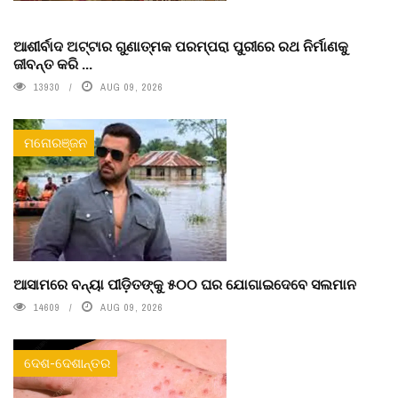
ଆଶୀର୍ବାଦ ଅଟ୍ଟାର ଗୁଣାତ୍ମକ ପରମ୍ପରା ପୁରୀରେ ରଥ ନିର୍ମାଣକୁ
ଜୀବନ୍ତ କରି ...
13930
AUG 09, 2026
ମନୋରଞ୍ଜନ
ଆସାମରେ ବନ୍ୟା ପୀଡ଼ିତଙ୍କୁ ୫୦୦ ଘର ଯୋଗାଇଦେବେ ସଲମାନ
14609
AUG 09, 2026
ଦେଶ-ଦେଶାନ୍ତର