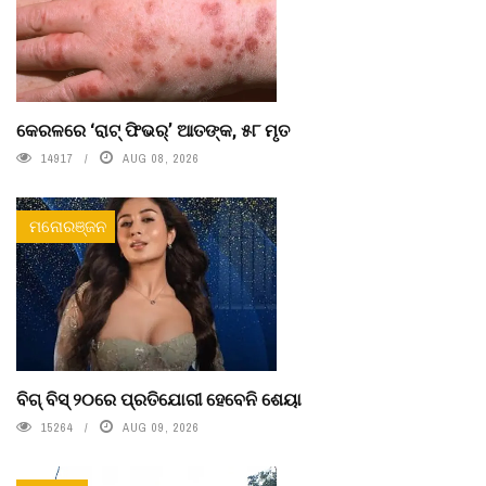
କେରଳରେ ‘ରାଟ୍ ଫିଭର୍’ ଆତଙ୍କ, ୫୮ ମୃତ
14917
AUG 08, 2026
ମନୋରଞ୍ଜନ
ବିଗ୍ ବିସ୍ ୨୦ରେ ପ୍ରତିଯୋଗୀ ହେବେନି ଶେୟା
15264
AUG 09, 2026