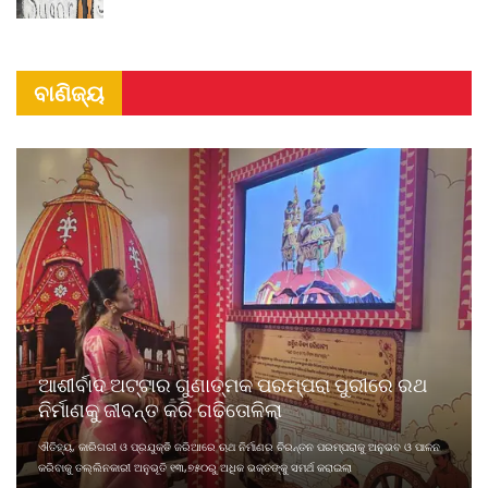
ବାଣିଜ୍ୟ
ଆଶୀର୍ବାଦ ଅଟ୍ଟାର ଗୁଣାତ୍ମକ ପରମ୍ପରା ପୁରୀରେ ରଥ
ନିର୍ମାଣକୁ ଜୀବନ୍ତ କରି ଗଢିତୋଳିଲା
ଐତିହ୍ୟ, କାରିଗରୀ ଓ ପ୍ରଯୁକ୍ତି ଜରିଆରେ ଋଥ ନିର୍ମାଣର ଚିରନ୍ତନ ପରମ୍ପରାକୁ ଅନୁଭବ ଓ ପାଳନ
କରିବାକୁ ତଲ୍ଲିନକାରୀ ଅନୁଭୂତି ୧୩,୭୫୦ରୁ ଅଧିକ ଭକ୍ତଙ୍କୁ ସମର୍ଥ କରାଇଲା