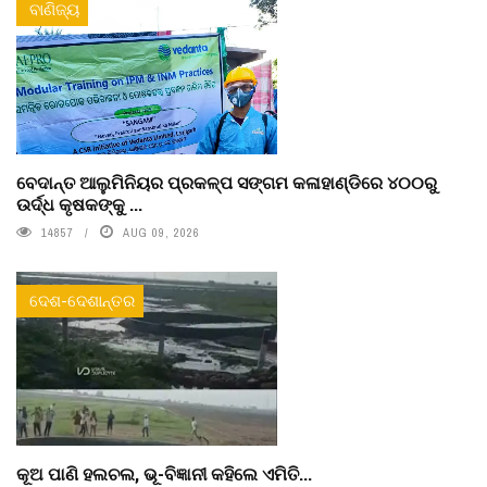
ବାଣିଜ୍ୟ
ବେଦାନ୍ତ ଆଲୁମିନିୟର ପ୍ରକଳ୍ପ ସଙ୍ଗମ କଳାହାଣ୍ଡିରେ ୪୦୦ରୁ
ଉର୍ଦ୍ଧ କୃଷକଙ୍କୁ ...
14857
AUG 09, 2026
ଦେଶ-ଦେଶାନ୍ତର
କୂଅ ପାଣି ହଲଚଲ, ଭୂ-ବିଜ୍ଞାନୀ କହିଲେ ଏମିତି...