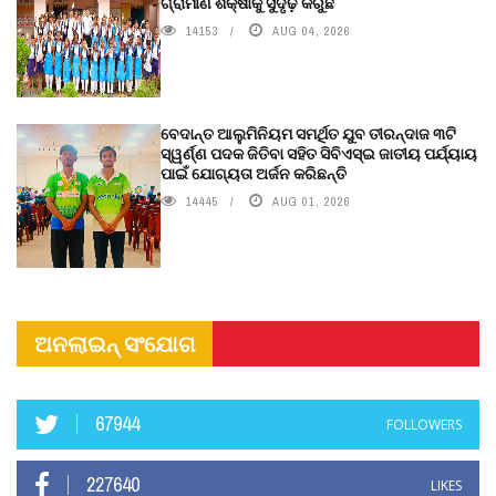
ଗ୍ରାମୀଣ ଶିକ୍ଷାକୁ ସୁଦୃଢ଼ କରୁଛି
14153
AUG 04, 2026
ବେଦାନ୍ତ ଆଲୁମିନିୟମ ସମର୍ଥିତ ଯୁବ ତୀରନ୍ଦାଜ ୩ଟି
ସ୍ୱର୍ଣ୍ଣ ପଦକ ଜିତିବା ସହିତ ସିବିଏସ୍ଇ ଜାତୀୟ ପର୍ଯ୍ୟାୟ
ପାଇଁ ଯୋଗ୍ୟତା ଅର୍ଜନ କରିଛନ୍ତି
14445
AUG 01, 2026
ଅନଲାଇନ୍ ସଂଯୋଗ
67944
FOLLOWERS
227640
LIKES