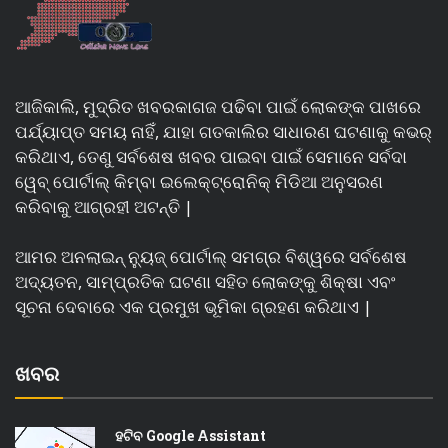
ଆଜିକାଲି, ମୁଦ୍ରିତ ଖବରକାଗଜ ପଢିବା ପାଇଁ ଲୋକଙ୍କ ପାଖରେ
ପର୍ଯ୍ୟାପ୍ତ ସମୟ ନାହିଁ, ଯାହା ଗତକାଲିର ସାଧାରଣ ଘଟଣାକୁ କଭର୍
କରିଥାଏ, ତେଣୁ ସର୍ବଶେଷ ଖବର ପାଇବା ପାଇଁ ସେମାନେ ସର୍ବଦା
ୱେବ୍ ପୋର୍ଟାଲ୍ କିମ୍ବା ଇଲେକ୍ଟ୍ରୋନିକ୍ ମିଡିଆ ଅନୁସରଣ
କରିବାକୁ ଆଗ୍ରହୀ ଅଟନ୍ତି |
ଆମର ଅନଲାଇନ୍ ନ୍ୟୁଜ୍ ପୋର୍ଟାଲ୍ ସମଗ୍ର ବିଶ୍ୱରେ ସର୍ବଶେଷ
ଅଦ୍ୟତନ, ସାମ୍ପ୍ରତିକ ଘଟଣା ସହିତ ଲୋକଙ୍କୁ ଶିକ୍ଷା ଏବଂ
ସୂଚନା ଦେବାରେ ଏକ ପ୍ରମୁଖ ଭୂମିକା ଗ୍ରହଣ କରିଥାଏ |
ଖବର
ହଟିବ Google Assistant