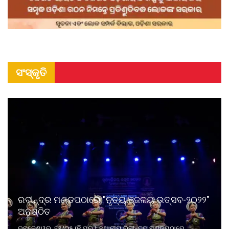
ସଂସ୍କୃତି
ରବୀନ୍ଦ୍ର ମଣ୍ଡପଠାରେ "ନୃତ୍ୟାଞ୍ଜଳୟ ଉତ୍ସବ-୨୦୨୨"
ଅନୁଷ୍ଠିତ
ଭୁବନେଶ୍ୱର, ୧୫/୦୫ (ନି.ପ୍ର.): ସ୍ଥାନୀୟ ରବୀନ୍ଦ୍ର ମଣ୍ଡପଠାରେ