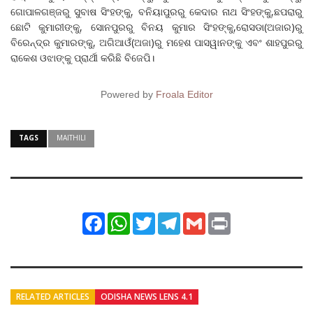
ଗୋପାଳଗଞ୍ଜରୁ ସୁବାଷ ସିଂହଙ୍କୁ, ବନିୟାପୁରରୁ କେଦାର ନାଥ ସିଂହଙ୍କୁ,ଛପରାରୁ
ଛୋଟି କୁମାରୀଙ୍କୁ, ସୋନପୁରରୁ ବିନୟ କୁମାର ସିଂହଙ୍କୁ,ରୋସଡା(ଅଜାର)ରୁ
ବିରେନ୍ଦ୍ର କୁମାରଙ୍କୁ, ଅଗିଆଓଁ(ଅଜା)ରୁ ମହେଶ ପାସୱାନଙ୍କୁ ଏବଂ ଶାହପୁରରୁ
ରାକେଶ ଓଝାଙ୍କୁ ପ୍ରାର୍ଥୀ କରିଛି ବିଜେପି।
Powered by
Froala Editor
TAGS
MAITHILI
Facebook
WhatsApp
Twitter
Telegram
Gmail
Print
RELATED ARTICLES
ODISHA NEWS LENS 4.1