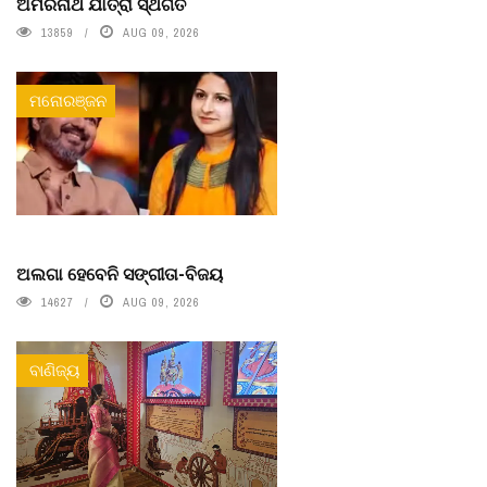
ଅମରନାଥ ଯାତ୍ରା ସ୍ଥଗିତ
13859
AUG 09, 2026
ମନୋରଞ୍ଜନ
ଅଲଗା ହେବେନି ସଙ୍ଗୀତା-ବିଜୟ
14627
AUG 09, 2026
ବାଣିଜ୍ୟ