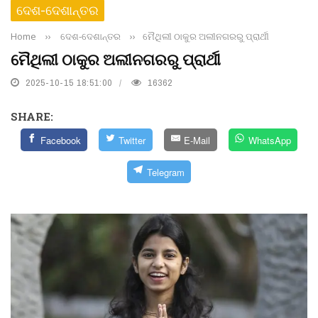
ଦେଶ-ଦେଶାନ୍ତର
Home
››
ଦେଶ-ଦେଶାନ୍ତର
››
ମୈଥିଲୀ ଠାକୁର ଅଲୀନଗରରୁ ପ୍ରାର୍ଥୀ
ମୈଥିଲୀ ଠାକୁର ଅଲୀନଗରରୁ ପ୍ରାର୍ଥୀ
2025-10-15 18:51:00
16362
SHARE:
Facebook
Twitter
E-Mail
WhatsApp
Telegram