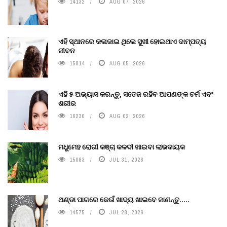
14132
AUG 07, 2026
ଏହି ସ୍ଥାନରେ କଳାଜାଇ ଥିଲେ ସୁଖୀ ହୋଇଥାଏ ଦାମ୍ପତ୍ୟ
ଜୀବନ
15814
AUG 05, 2026
ଏହି ୫ ଅଭ୍ୟାସ କରନ୍ତୁ, ସତେଜ ରହିବ ଆପଣଙ୍କ ଚର୍ମ ଏବଂ
ଶରୀର
16230
AUG 02, 2026
ମଧୁମେହ ରୋଗୀ କଞ୍ଚା କଳଦୀ ଖାଇବା ଲାଭଦାୟକ
15083
JUL 31, 2026
ଥଣ୍ଡା ପାଗରେ କେଉଁ ଖାଦ୍ୟ ଖାଇବେ ଜାଣନ୍ତୁ.....
14575
JUL 28, 2026