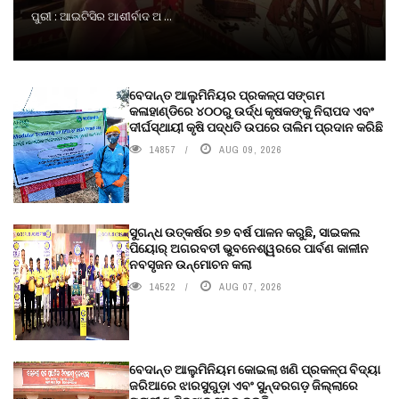
ପୁରୀ : ଆଇଟିସିର ଆଶୀର୍ବାଦ ଅ ...
ବେଦାନ୍ତ ଆଲୁମିନିୟର ପ୍ରକଳ୍ପ ସଙ୍ଗମ
କଳାହାଣ୍ଡିରେ ୪୦୦ରୁ ଉର୍ଦ୍ଧ କୃଷକଙ୍କୁ ନିରାପଦ ଏବଂ
ଦୀର୍ଘସ୍ଥାୟୀ କୃଷି ପଦ୍ଧତି ଉପରେ ତାଲିମ ପ୍ରଦାନ କରିଛି
14857
AUG 09, 2026
ସୁଗନ୍ଧ ଉତ୍କର୍ଷର ୭୭ ବର୍ଷ ପାଳନ କରୁଛି, ସାଇକଲ
ପିୟୋର୍‌ ଅଗରବତୀ ଭୁବନେଶ୍ୱରରେ ପାର୍ବଣ କାଳୀନ
ନବସୃଜନ ଉନ୍ମୋଚନ କଲା
14522
AUG 07, 2026
ବେଦାନ୍ତ ଆଲୁମିନିୟମ କୋଇଲା ଖଣି ପ୍ରକଳ୍ପ ବିଦ୍ୟା
ଜରିଆରେ ଝାରସୁଗୁଡ଼ା ଏବଂ ସୁନ୍ଦରଗଡ଼ ଜିଲ୍ଲାରେ