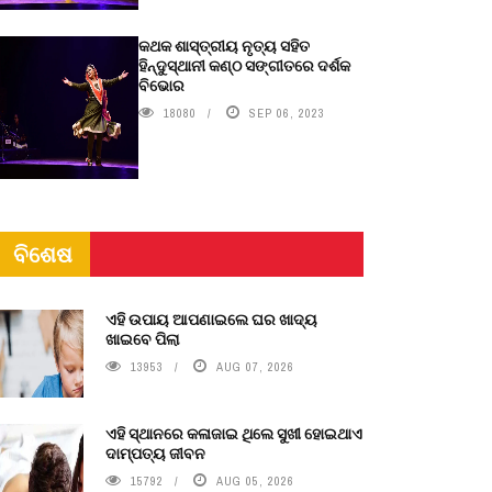
କଥକ ଶାସ୍ତ୍ରୀୟ ନୃତ୍ୟ ସହିତ
ହିନ୍ଦୁସ୍ଥାନୀ କଣ୍ଠ ସଙ୍ଗୀତରେ ଦର୍ଶକ
ବିଭୋର
18080
SEP 06, 2023
ବିଶେଷ
ଏହି ଉପାୟ ଆପଣାଇଲେ ଘର ଖାଦ୍ୟ
ଖାଇବେ ପିଲା
13953
AUG 07, 2026
ଏହି ସ୍ଥାନରେ କଳାଜାଇ ଥିଲେ ସୁଖୀ ହୋଇଥାଏ
ଦାମ୍ପତ୍ୟ ଜୀବନ
15792
AUG 05, 2026