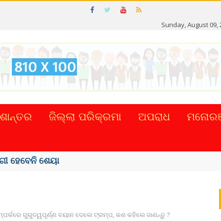
Sunday, August 09, 
ଶାନ୍ତର
ଜିଲ୍ଲା ପରିକ୍ରମା
ଅପରାଧ
ମନୋରଞ
୍ପର୍କରେ ଗୁରୁତ୍ୱପୂର୍ଣ୍ଣ ବୟାନ ଦେଲେ ଟ୍ରମ୍ପ, କଣ କହିଲେ ଜାଣନ୍ତୁ ?