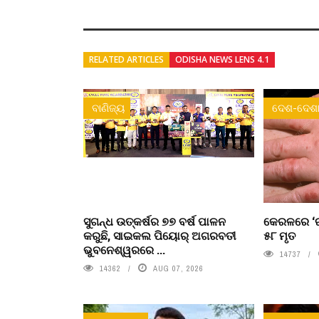
RELATED ARTICLES
ODISHA NEWS LENS 4.1
ବାଣିଜ୍ୟ
ଦେଶ-ଦେଶା
ସୁଗନ୍ଧ ଉତ୍କର୍ଷର ୭୭ ବର୍ଷ ପାଳନ
କେରଳରେ ‘ର
କରୁଛି, ସାଇକଲ ପିୟୋର୍‌ ଅଗରବତୀ
୫୮ ମୃତ
ଭୁବନେଶ୍ୱରରେ ...
14737
14362
AUG 07, 2026