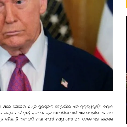
ି ଥରେ ନୋବେଲ ଶାନ୍ତି ପୁରସ୍କାର ସମ୍ପର୍କରେ ଏକ ଗୁରୁତ୍ୱପୂର୍ଣ୍ଣ ବୟାନ
ବଳ ତାଙ୍କ ପାଇଁ ନୁହେଁ ବରଂ ସମଗ୍ର ଆମେରିକା ପାଇଁ ଏକ ଗମ୍ଭୀର ଅପମାନ
ନ୍ତ କରିଛନ୍ତି ଏବଂ ଯଦି ଗାଜା ସଂଘର୍ଷ ମଧ୍ୟ ଶେଷ ହୁଏ, ତେବେ ଏହା ତାଙ୍କର