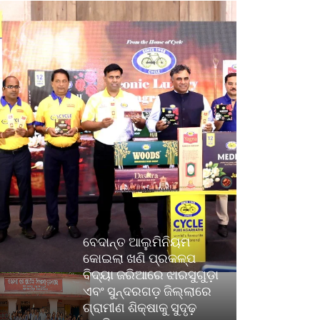
ବେଦାନ୍ତ ଆଲୁମିନିୟମ
କୋଇଲା ଖଣି ପ୍ରକଳ୍ପ
ବିଦ୍ୟା ଜରିଆରେ ଝାରସୁଗୁଡ଼ା
ଏବଂ ସୁନ୍ଦରଗଡ଼ ଜିଲ୍ଲାରେ
ଗ୍ରାମୀଣ ଶିକ୍ଷାକୁ ସୁଦୃଢ଼