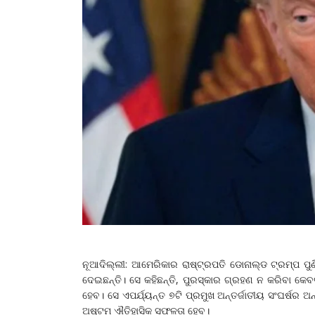
ନୂଆଦିଲ୍ଲୀ: ଆମେରିକାର ରାଷ୍ଟ୍ରପତି ଡୋନାଲ୍ଡ ଟ୍ରମ୍ପ ପୁଣ
ଦେଇଛନ୍ତି। ସେ କହିଛନ୍ତି, ପୁରସ୍କାର ଗ୍ରହଣ ନ କରିବା କେ
ହେବ। ସେ ଏପର୍ଯ୍ୟନ୍ତ ୭ଟି ପ୍ରମୁଖ ଅନ୍ତର୍ଜାତୀୟ ସଂଘର୍ଷର ଅ
ଅଷ୍ଟମ ଐତିହାସିକ ସଫଳତା ହେବ।