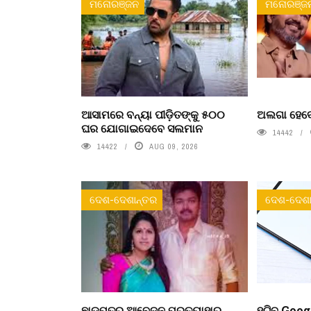
ମନୋରଞ୍ଜନ
ମନୋରଞ୍ଜ
ଆସାମରେ ବନ୍ୟା ପୀଡ଼ିତଙ୍କୁ ୫୦୦
ଅଲଗା ହେବେ
ଘର ଯୋଗାଇଦେବେ ସଲମାନ
14442
14422
AUG 09, 2026
ଦେଶ-ଦେଶାନ୍ତର
ଦେଶ-ଦେଶା
ଛାଡପତ୍ର ଆବେଦନ ପ୍ରତ୍ୟାହାର
ହଟିବ Goog