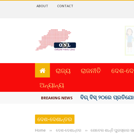
ABOUT
CONTACT
ରାଜ୍ୟ
ରାଜନୀତି
ଦେଶ-ଦେ
ଅନ୍ୟାନ୍ୟ
ଅମରନାଥ ଯାତ୍ରା ସ୍ଥଗିତ
BREAKING NEWS
ଦେଶ-ଦେଶାନ୍ତର
Home
››
ଦେଶ-ଦେଶାନ୍ତର
››
ନୋବେଲ ଶାନ୍ତି ପୁରସ୍କାର ସମ