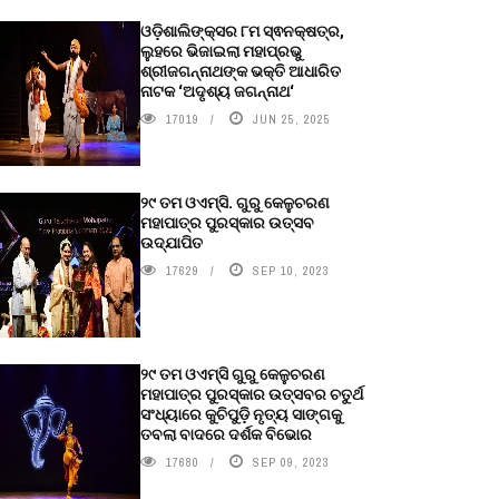
ଓଡ଼ିଶାଲିଙ୍କ୍ସର ୮ମ ସ୍ଵନକ୍ଷତ୍ର,
ଲୁହରେ ଭିଜାଇଲା ମହାପ୍ରଭୁ
ଶ୍ରୀଜଗନ୍ନାଥଙ୍କ ଭକ୍ତି ଆଧାରିତ
ନାଟକ ‘ଅଦୃଶ୍ୟ ଜଗନ୍ନାଥ‘
17019
JUN 25, 2025
୨୯ ତମ ଓଏମ୍‌ସି. ଗୁରୁ କେଳୁଚରଣ
ମହାପାତ୍ର ପୁରସ୍କାର ଉତ୍ସବ
ଉଦ୍‍ଯାପିତ
17629
SEP 10, 2023
୨୯ ତମ ଓଏମ୍‌ସି ଗୁରୁ କେଳୁଚରଣ
ମହାପାତ୍ର ପୁରସ୍କାର ଉତ୍ସବର ଚତୁର୍ଥ
ସଂଧ୍ୟାରେ କୁଚିପୁଡ଼ି ନୃତ୍ୟ ସାଙ୍ଗକୁ
ତବଲା ବାଦରେ ଦର୍ଶକ ବିଭୋର
17680
SEP 09, 2023