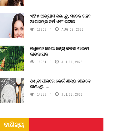
ଏହି ୫ ଅଭ୍ୟାସ କରନ୍ତୁ, ସତେଜ ରହିବ
ଆପଣଙ୍କ ଚର୍ମ ଏବଂ ଶରୀର
16208
AUG 02, 2026
ମଧୁମେହ ରୋଗୀ କଞ୍ଚା କଳଦୀ ଖାଇବା
ଲାଭଦାୟକ
15061
JUL 31, 2026
ଥଣ୍ଡା ପାଗରେ କେଉଁ ଖାଦ୍ୟ ଖାଇବେ
ଜାଣନ୍ତୁ.....
14553
JUL 28, 2026
ବାଣିଜ୍ୟ