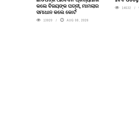
କଲେ ବିଜୟଙ୍କ ପତ୍ନୀ, ମାମଲାର
14532
ସମାଧାନ କଲେ କୋର୍ଟ
13920
AUG 08, 2026