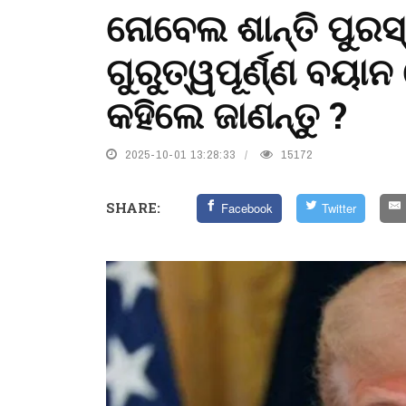
ନୋବେଲ ଶାନ୍ତି ପୁରସ
ଗୁରୁତ୍ୱପୂର୍ଣ୍ଣ ବୟା
କହିଲେ ଜାଣନ୍ତୁ ?
2025-10-01 13:28:33
15172
SHARE:
Facebook
Twitter