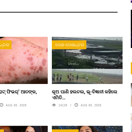
ନ୍ତର
ଦେଶ-ଦେଶାନ୍ତର
ାଟ୍ ଫିଭର୍’ ଆତଙ୍କ,
କୂଅ ପାଣି ହଲଚଲ, ଭୂ-ବିଜ୍ଞାନୀ କହିଲେ
ଏମିତି...
AUG 08, 2026
14138
AUG 09, 2026