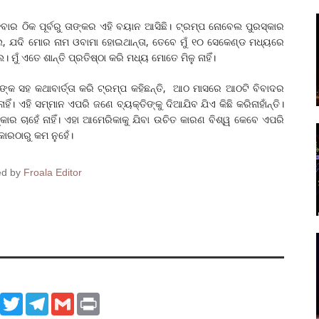
ର ଠିକ ପୂର୍ବରୁ ତାଙ୍କର ଏହି ବୟାନ ଆସିଛି। ଟ୍ରମ୍ପ ନୋବେଲ ପୁରସ୍କାର
, ଯଦି ମୋର ନାମ ଓବାମା ହୋଇଥାନ୍ତା, ତେବେ ମୁଁ ୧୦ ସେକେଣ୍ଡ ମଧ୍ୟରେ
ମୁଁ ଏତେ ଶାନ୍ତି ପ୍ରତିଷ୍ଠା କରି ମଧ୍ୟ ମୋତେ ମିଳୁ ନାହିଁ।
ଙ୍କ ସହ କଥାବାର୍ତ୍ତା କରି ଟ୍ରମ୍ପ କହିଛନ୍ତି, ଆଠ ମାସରେ ଆଠଟି ବିବାଦର
ଁ। ଏହି ସମ୍ମାନ ଏପରି ଜଣେ ବ୍ୟକ୍ତିଙ୍କୁ ଦିଆଯିବ ଯିଏ କିଛି କରିନାହାଁନ୍ତି।
୍କାର ଚାହେଁ ନାହିଁ। ଏହା ଆମେରିକାକୁ ଯିବା ଉଚିତ କାରଣ ବିଶ୍ୱ କେବେ ଏପରି
ାରଠାରୁ କମ ନୁହେଁ।
ed by
Froala Editor
ook
WhatsApp
Twitter
Telegram
Gmail
Print