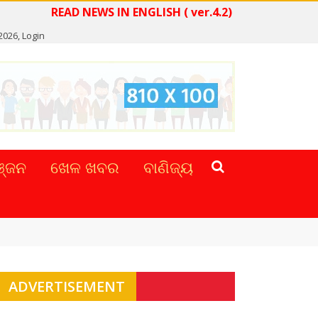
READ NEWS IN ENGLISH ( ver.4.2)
2026,
Login
୍ଜନ
ଖେଳ ଖବର
ବାଣିଜ୍ୟ
ADVERTISEMENT