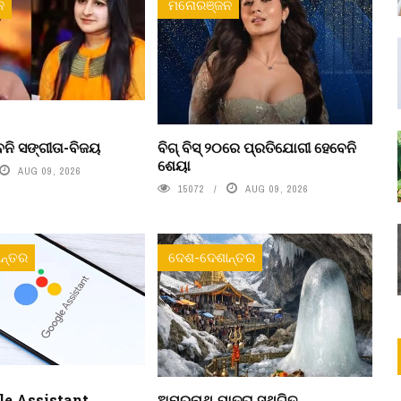
ନ
ମନୋରଞ୍ଜନ
ନି ସଙ୍ଗୀତା-ବିଜୟ
ବିଗ୍ ବିସ୍ ୨୦ରେ ପ୍ରତିଯୋଗୀ ହେବେନି
ଶେୟା
AUG 09, 2026
15072
AUG 09, 2026
ନ୍ତର
ଦେଶ-ଦେଶାନ୍ତର
le Assistant
ଅମରନାଥ ଯାତ୍ରା ସ୍ଥଗିତ