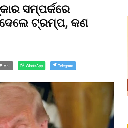
୍କାର ସମ୍ପର୍କରେ
ନ ଦେଲେ ଟ୍ରମ୍ପ, କଣ
E-Mail
WhatsApp
Telegram