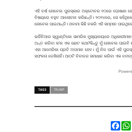
ଏହି ବର୍ଷ ନୋବେଲ ପୁରସ୍କାର ଅକ୍ଟୋବର ୧୦ରେ ଘୋଷଣା ହେବା
ବିଷୟରେ ବହୁତ ଆଲୋଚନା କରିଛନ୍ତି। ୨୦୨୪ରେ, ସେ କହିଥିଲେ
ନୋବେଲ ପାଇଥାନ୍ତି। ଓବାମା କିଛି ନକରି ଏହି ସମ୍ମାନ ପାଇଥିଲେ। 
ଭର୍ଜିନିଆର କ୍ୱାଣ୍ଟିକୋ ସାମରିକ ମୁଖ୍ୟାଳୟରେ ଅଧିକାରୀମାନ
ଅନ୍ତ କରିବା କ’ଣ ଏକ ଛୋଟ କଥା?କିନ୍ତୁ ମୁଁ ନୋବେଲ ପାଇବି ନାହି
ଏହା ଆମେରିକା ପ୍ରତି ଅପମାନ ହେବ। ମୁଁ ନିଜ ପାଇଁ ଏହି ପୁରସ
ସଫଳତା ଦେଖିନାହିଁ। ଆଠଟି ବିବାଦର ସମାଧାନ କରିବା ଏକ ଚମତ୍କ
Power
TAGS
TRUMP
Faceb