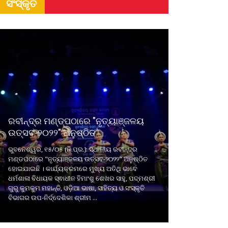
ସଂସ୍କୃତି
ରବୀନ୍ଦ୍ର ମଣ୍ଡପଠାରେ "ନୃତ୍ୟାଞ୍ଜଳୟ
ଉତ୍ସବ-୨୦୨୨" ଅନୁଷ୍ଠିତ
ଭୁବନେଶ୍ୱର, ୧୫/୦୫ (ନି.ପ୍ର.): ସ୍ଥାନୀୟ ରବୀନ୍ଦ୍ର
ମଣ୍ଡପଠାରେ "ନୃତ୍ୟାଞ୍ଜଳୟ ଉତ୍ସବ-୨୦୨୨" ଅନୁଷ୍ଠିତ
ହୋଇଯାଇଛି । କାର୍ଯ୍ୟକ୍ରମରେ ମୁଖ୍ୟ ଅତିଥି ଭାବେ
ଧର୍ମଶାଳା ବିଧାୟକ ସ୍ଵାଧୀନ ହିମାଂଶୁ ଶେଖର ସାହୁ, ପଦ୍ମଶ୍ରୀ
ଗୁରୁ କୁମକୁମ ମହାନ୍ତି, ଓଡ଼ିଆ ଭାଷା, ସାହିତ୍ୟ ଓ ସଂସ୍କୃତି
ବିଭାଗର ଉପ-ନିର୍ଦ୍ଦେଶିକା ଶ୍ରୀମ ...