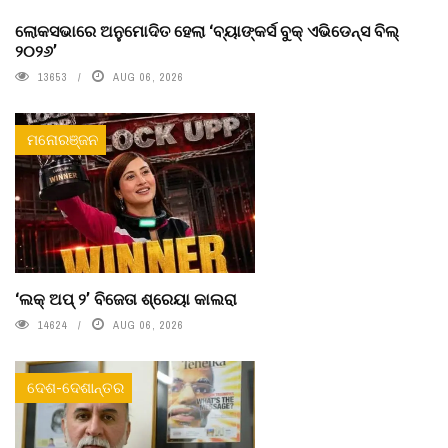
ଲୋକସଭାରେ ଅନୁମୋଦିତ ହେଲା ‘ବ୍ୟାଙ୍କର୍ସ ବୁକ୍ ଏଭିଡେନ୍ସ ବିଲ୍
୨୦୨୬’
13653
AUG 06, 2026
ମନୋରଞ୍ଜନ
‘ଲକ୍ ଅପ୍ ୨’ ବିଜେତା ଶ୍ରେୟା କାଲରା
14624
AUG 06, 2026
ଦେଶ-ଦେଶାନ୍ତର