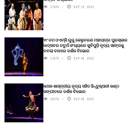
17628
SEP 10, 2023
୨୯ ତମ ଓଏମ୍‌ସି ଗୁରୁ କେଳୁଚରଣ ମହାପାତ୍ର ପୁରସ୍କାର
ଉତ୍ସବର ଚତୁର୍ଥ ସଂଧ୍ୟାରେ କୁଚିପୁଡ଼ି ନୃତ୍ୟ ସାଙ୍ଗକୁ
ତବଲା ବାଦରେ ଦର୍ଶକ ବିଭୋର
17679
SEP 09, 2023
କଥକ ଶାସ୍ତ୍ରୀୟ ନୃତ୍ୟ ସହିତ ହିନ୍ଦୁସ୍ଥାନୀ କଣ୍ଠ
ସଙ୍ଗୀତରେ ଦର୍ଶକ ବିଭୋର
18079
SEP 06, 2023