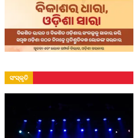
ସଂସ୍କୃତି