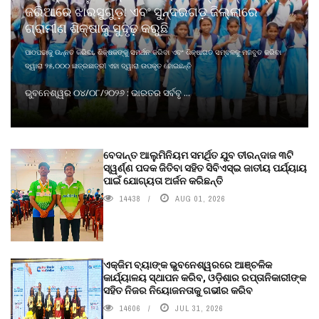
ଜରିଆରେ ଝାରସୁଗୁଡ଼ା ଏବଂ ସୁନ୍ଦରଗଡ଼ ଜିଲ୍ଲାରେ
ଗ୍ରାମୀଣ ଶିକ୍ଷାକୁ ସୁଦୃଢ଼ କରୁଛି
ପାଠପଢାକୁ ଉନ୍ନତ କରିବା, ଶିକ୍ଷକଙ୍କୁ ସମର୍ଥନ କରିବା ଏବଂ ଶିକ୍ଷାଗତ ସମ୍ବଳକୁ ମଜବୁତ କରିବା
ଦ୍ୱାରା ୨୫,୦୦୦ ଛାତ୍ରଛାତ୍ରୀ ଏହା ଦ୍ୱାରା ଉପକୃତ ହୋଇଛନ୍ତି
ଭୁବନେଶ୍ୱର ୦୪/୦୮/୨୦୨୬ : ଭାରତର ସର୍ବବୃ ...
ବେଦାନ୍ତ ଆଲୁମିନିୟମ ସମର୍ଥିତ ଯୁବ ତୀରନ୍ଦାଜ ୩ଟି
ସ୍ୱର୍ଣ୍ଣ ପଦକ ଜିତିବା ସହିତ ସିବିଏସ୍ଇ ଜାତୀୟ ପର୍ଯ୍ୟାୟ
ପାଇଁ ଯୋଗ୍ୟତା ଅର୍ଜନ କରିଛନ୍ତି
14438
AUG 01, 2026
ଏକ୍ଜିମ ବ୍ୟାଙ୍କ ଭୁବନେଶ୍ୱରରେ ଆଞ୍ଚଳିକ
କାର୍ଯ୍ୟାଳୟ ସ୍ଥାପନ କରିବ, ଓଡ଼ିଶାର ରପ୍ତାନିକାରୀଙ୍କ
ସହିତ ନିଜର ନିୟୋଜନତାକୁ ଗଭୀର କରିବ
14606
JUL 31, 2026