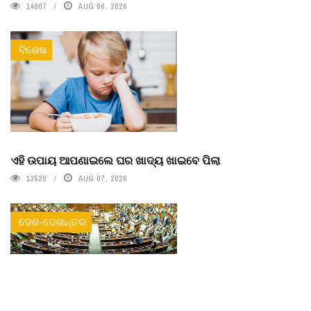
14907
AUG 06, 2026
ବିଶେଷ
ଏହି ଉପାୟ ଆପଣାଇଲେ ଘର ଖାଦ୍ୟ ଖାଇବେ ପିଲା
13520
AUG 07, 2026
ଦେଶ-ଦେଶାନ୍ତର