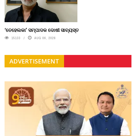
‘ତେହେଲକା’ ସମ୍ପାଦକ ଦୋଷୀ ସାବ୍ୟସ୍ତ
15133
AUG 06, 2026
ADVERTISEMENT