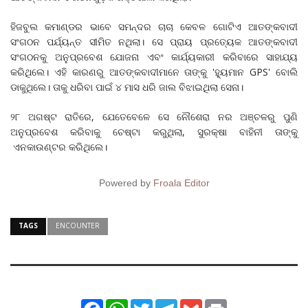
ହିଜବୁଲ କମାଣ୍ଡର ଭାବେ ସମନ୍ଦର ଚାଚା କେବଳ ଗୋଟିଏ ଆତଙ୍କବାଦୀ
ସଂଗଠନ ପର୍ଯ୍ୟନ୍ତ ସୀମିତ ନଥିଲା। ସେ ପ୍ରାୟ ପ୍ରତ୍ୟେକ ଆତଙ୍କବାଦୀ
ସଂଗଠନକୁ ଅନୁପ୍ରବେଶ ଯୋଜନା ଏବଂ କାର୍ଯ୍ୟକାରୀ କରିବାରେ ସାହାଯ୍ୟ
କରିଥିଲେ। ଏହି କାରଣରୁ ଆତଙ୍କବାଦୀମାନେ ତାଙ୍କୁ 'ହ୍ୟୁମାନ GPS' ବୋଲି
ଡାକୁଥିଲେ। ତାକୁ ଧରିବା ପାଇଁ ୪ ମାସ ଧରି ଜାଲ ବିଝାଇଥିଲା ସେନା।
୨୮ ଅଗଷ୍ଟ ରାତିରେ, ଯେତେବେଳେ ସେ ନୌଶେରା ନର ଅଞ୍ଚଳରୁ ପୁଣି
ଅନୁପ୍ରବେଶ କରିବାକୁ ଚେଷ୍ଟା କରୁଥିଲା, ସୁରକ୍ଷା ବାହିନୀ ତାଙ୍କୁ
ଏନକାଉଣ୍ଟର କରିଥିଲେ।
Powered by
Froala Editor
TAGS
ENCOUNTER
Facebook
WhatsApp
Twitter
Telegram
Gmail
Print