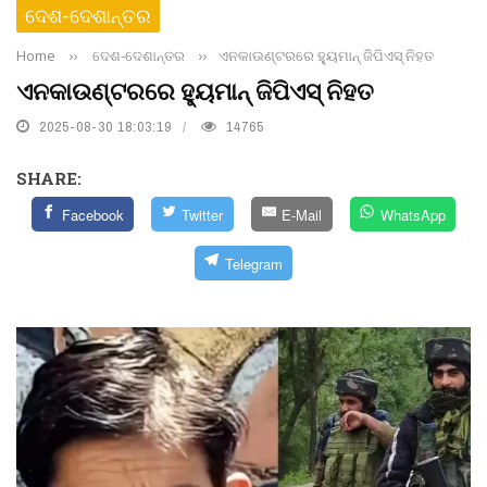
ଦେଶ-ଦେଶାନ୍ତର
Home
››
ଦେଶ-ଦେଶାନ୍ତର
››
ଏନକାଉଣ୍ଟରରେ ହ୍ୟୁମାନ୍ ଜିପିଏସ୍ ନିହତ
ଏନକାଉଣ୍ଟରରେ ହ୍ୟୁମାନ୍ ଜିପିଏସ୍ ନିହତ
2025-08-30 18:03:19
14765
SHARE:
Facebook
Twitter
E-Mail
WhatsApp
Telegram