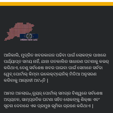
ଆଜିକାଲି, ମୁଦ୍ରିତ ଖବରକାଗଜ ପଢିବା ପାଇଁ ଲୋକଙ୍କ ପାଖରେ
ପର୍ଯ୍ୟାପ୍ତ ସମୟ ନାହିଁ, ଯାହା ଗତକାଲିର ସାଧାରଣ ଘଟଣାକୁ କଭର୍
କରିଥାଏ, ତେଣୁ ସର୍ବଶେଷ ଖବର ପାଇବା ପାଇଁ ସେମାନେ ସର୍ବଦା
ୱେବ୍ ପୋର୍ଟାଲ୍ କିମ୍ବା ଇଲେକ୍ଟ୍ରୋନିକ୍ ମିଡିଆ ଅନୁସରଣ
କରିବାକୁ ଆଗ୍ରହୀ ଅଟନ୍ତି |
ଆମର ଅନଲାଇନ୍ ନ୍ୟୁଜ୍ ପୋର୍ଟାଲ୍ ସମଗ୍ର ବିଶ୍ୱରେ ସର୍ବଶେଷ
ଅଦ୍ୟତନ, ସାମ୍ପ୍ରତିକ ଘଟଣା ସହିତ ଲୋକଙ୍କୁ ଶିକ୍ଷା ଏବଂ
ସୂଚନା ଦେବାରେ ଏକ ପ୍ରମୁଖ ଭୂମିକା ଗ୍ରହଣ କରିଥାଏ |