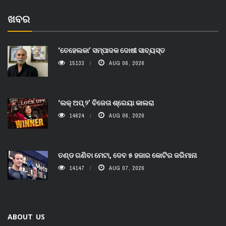
ଖବର
‘ତେହେଲକା’ ସମ୍ପାଦକ ଦୋଷୀ ସାବ୍ୟସ୍ତ
15133
AUG 06, 2026
‘ଲକ୍ ଅପ୍ ୨’ ବିଜେତା ଶ୍ରେୟା କାଲରା
14624
AUG 06, 2026
ତଣ୍ଡ ଗଣିବା ମେଟା, ଦେବ ୫ ହଜାର କୋଟିର ଜରିମାନା
14147
AUG 07, 2026
ABOUT US