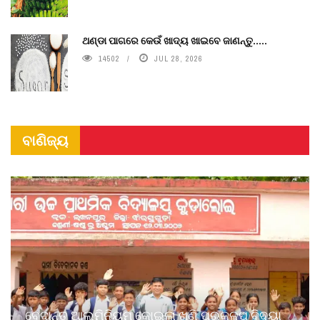
ଥଣ୍ଡା ପାଗରେ କେଉଁ ଖାଦ୍ୟ ଖାଇବେ ଜାଣନ୍ତୁ.....
14502
JUL 28, 2026
ବାଣିଜ୍ୟ
ବେଦାନ୍ତ ଆଲୁମିନିୟମ କୋଇଲା ଖଣି ପ୍ରକଳ୍ପ ବିଦ୍ୟା