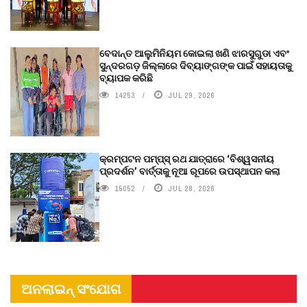
ବେଦାନ୍ତ ଆଲୁମିନିୟମ କୋଇଲା ଖଣି ଝାରସୁଗୁଡା ଏବଂ
ସୁନ୍ଦରଗଡ଼ ଜିଲ୍ଲାରେ ଦିବ୍ୟାଙ୍ଗଙ୍କ ପାଇଁ ସହାୟତାକୁ
ବ୍ୟାପକ କରିଛି
14253
JUL 29, 2026
କ୍ରମ୍ପଟନ ପମ୍ପ୍‌ସ୍‌ ରଥ ଯାତ୍ରାରେ ‘ବିଶ୍ୱସନୀୟ
ପ୍ରଦର୍ଶନ’ ବାର୍ତ୍ତାକୁ ନୂଆ ରୂପରେ ଉପସ୍ଥାପନ କଲା
15052
JUL 28, 2026
ଅନଲାଇନ୍ ସଂଯୋଗ