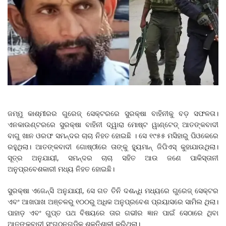
ଜମ୍ମୁ କାଶ୍ମୀରର ଗୁରେଜ୍ ସେକ୍ଟରରେ ସୁରକ୍ଷା ବାହିନୀକୁ ବଡ଼ ସଫଳତା।
ଏନକାଉଣ୍ଟରରେ ସୁରକ୍ଷା ବାହିନୀ ଦ୍ୱାରା ମୋଷ୍ଟ ୱାଣ୍ଟେଡ୍ ଆତଙ୍କବାଦୀ
ବାଗୁ ଖାନ ଓରଫ ସମନ୍ଦର ଚାଚା ନିହତ ହୋଇଛି । ସେ ୧୯୫୫ ମସିହାରୁ ପିଓକେରେ
ରହୁଥିଲା। ଆତଙ୍କବାଦୀ ଗୋଷ୍ଠୀରେ ତାଙ୍କୁ ହ୍ୟୁମାନ୍ ଜିପିଏସ୍ କୁହାଯାଉଥିଲା।
ସୂତ୍ର ଅନୁଯାୟୀ, ସମନ୍ଦର ଚାଚା ସହିତ ଆଉ ଜଣେ ପାକିସ୍ତାନୀ
ଅନୁପ୍ରବେଶକାରୀ ମଧ୍ୟ ନିହତ ହୋଇଛି।
ସୁରକ୍ଷା ଏଜେନ୍ସି ଅନୁଯାୟୀ, ସେ ଗତ ତିନି ଦଶନ୍ଧି ମଧ୍ୟରେ ଗୁରେଜ୍ ସେକ୍ଟର
ଏବଂ ଆଖପାଖ ଅଞ୍ଚଳରୁ ୧୦୦ରୁ ଅଧିକ ଅନୁପ୍ରବେଶ ପ୍ରୟାସରେ ସାମିଲ ଥିଲା।
ପାହାଡ଼ ଏବଂ ଗୁପ୍ତ ପଥ ବିଷୟରେ ତାର ଗଭୀର ଜ୍ଞାନ ପାଇଁ ସେଠାରେ ଥିବା
ଆତଙ୍କବାଦୀ ସଂଗଠନଗୁଡ଼ିକ ଶକ୍ତିଶାଳୀ କରିଥିଲା।