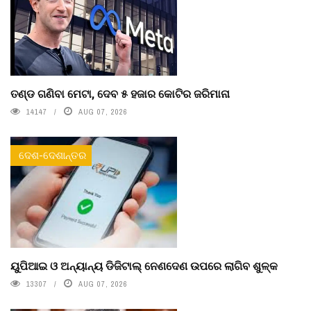
ତଣ୍ଡ ଗଣିବା ମେଟା, ଦେବ ୫ ହଜାର କୋଟିର ଜରିମାନା
14147
AUG 07, 2026
ଦେଶ-ଦେଶାନ୍ତର
ୟୁପିଆଇ ଓ ଅନ୍ୟାନ୍ୟ ଡିଜିଟାଲ୍ ନେଣଦେଣ ଉପରେ ଲାଗିବ ଶୁଳ୍କ
13307
AUG 07, 2026