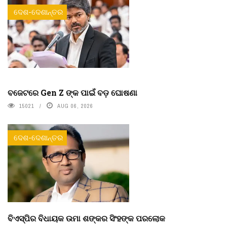
ଦେଶ-ଦେଶାନ୍ତର
ବଜେଟରେ Gen Z ଙ୍କ ପାଇଁ ବଡ଼ ଘୋଷଣା
15021
AUG 06, 2026
ଦେଶ-ଦେଶାନ୍ତର
ବିଏସ୍‌ପିର ବିଧାୟକ ଉମା ଶଙ୍କର ସିଂହଙ୍କ ପରଲୋକ