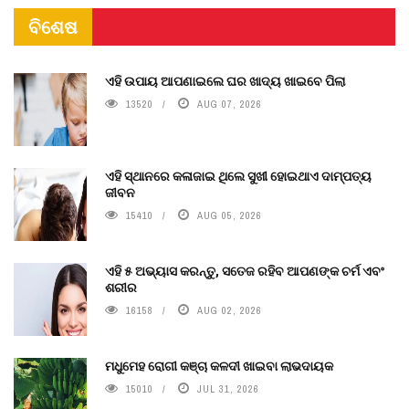
ବିଶେଷ
ଏହି ଉପାୟ ଆପଣାଇଲେ ଘର ଖାଦ୍ୟ ଖାଇବେ ପିଲା
13520
AUG 07, 2026
ଏହି ସ୍ଥାନରେ କଳାଜାଇ ଥିଲେ ସୁଖୀ ହୋଇଥାଏ ଦାମ୍ପତ୍ୟ
ଜୀବନ
15410
AUG 05, 2026
ଏହି ୫ ଅଭ୍ୟାସ କରନ୍ତୁ, ସତେଜ ରହିବ ଆପଣଙ୍କ ଚର୍ମ ଏବଂ
ଶରୀର
16158
AUG 02, 2026
ମଧୁମେହ ରୋଗୀ କଞ୍ଚା କଳଦୀ ଖାଇବା ଲାଭଦାୟକ
15010
JUL 31, 2026