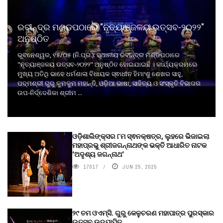
ରବୀନ୍ଦ୍ର ମଣ୍ଡପଠାରେ "ନୃତ୍ୟାଞ୍ଜଳୟ ଉତ୍ସବ-୨୦୨୨"
ଅନୁଷ୍ଠିତ
ଭୁବନେଶ୍ୱର, ୧୫/୦୫ (ନି.ପ୍ର.): ସ୍ଥାନୀୟ ରବୀନ୍ଦ୍ର ମଣ୍ଡପଠାରେ
"ନୃତ୍ୟାଞ୍ଜଳୟ ଉତ୍ସବ-୨୦୨୨" ଅନୁଷ୍ଠିତ ହୋଇଯାଇଛି । କାର୍ଯ୍ୟକ୍ରମରେ
ମୁଖ୍ୟ ଅତିଥି ଭାବେ ଧର୍ମଶାଳା ବିଧାୟକ ସ୍ଵାଧୀନ ହିମାଂଶୁ ଶେଖର ସାହୁ,
ପଦ୍ମଶ୍ରୀ ଗୁରୁ କୁମକୁମ ମହାନ୍ତି, ଓଡ଼ିଆ ଭାଷା, ସାହିତ୍ୟ ଓ ସଂସ୍କୃତି ବିଭାଗର
ଉପ-ନିର୍ଦ୍ଦେଶିକା ଶ୍ରୀମ ...
ଓଡ଼ିଶାଲିଙ୍କ୍ସର ୮ମ ସ୍ଵନକ୍ଷତ୍ର, ଲୁହରେ ଭିଜାଇଲା
ମହାପ୍ରଭୁ ଶ୍ରୀଜଗନ୍ନାଥଙ୍କ ଭକ୍ତି ଆଧାରିତ ନାଟକ
‘ଅଦୃଶ୍ୟ ଜଗନ୍ନାଥ‘
17017
JUN 25, 2025
୨୯ ତମ ଓଏମ୍‌ସି. ଗୁରୁ କେଳୁଚରଣ ମହାପାତ୍ର ପୁରସ୍କାର
ଉତ୍ସବ ଉଦ୍‍ଯାପିତ