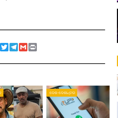
ook
WhatsApp
Twitter
Telegram
Gmail
Print
ନ
ଦେଶ-ଦେଶାନ୍ତର