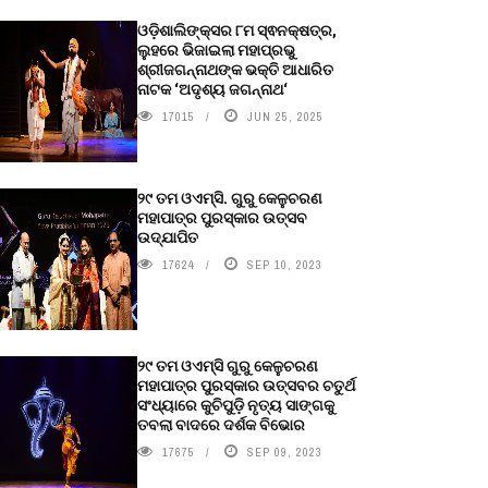
ଓଡ଼ିଶାଲିଙ୍କ୍ସର ୮ମ ସ୍ଵନକ୍ଷତ୍ର,
ଲୁହରେ ଭିଜାଇଲା ମହାପ୍ରଭୁ
ଶ୍ରୀଜଗନ୍ନାଥଙ୍କ ଭକ୍ତି ଆଧାରିତ
ନାଟକ ‘ଅଦୃଶ୍ୟ ଜଗନ୍ନାଥ‘
17015
JUN 25, 2025
୨୯ ତମ ଓଏମ୍‌ସି. ଗୁରୁ କେଳୁଚରଣ
ମହାପାତ୍ର ପୁରସ୍କାର ଉତ୍ସବ
ଉଦ୍‍ଯାପିତ
17624
SEP 10, 2023
୨୯ ତମ ଓଏମ୍‌ସି ଗୁରୁ କେଳୁଚରଣ
ମହାପାତ୍ର ପୁରସ୍କାର ଉତ୍ସବର ଚତୁର୍ଥ
ସଂଧ୍ୟାରେ କୁଚିପୁଡ଼ି ନୃତ୍ୟ ସାଙ୍ଗକୁ
ତବଲା ବାଦରେ ଦର୍ଶକ ବିଭୋର
17675
SEP 09, 2023