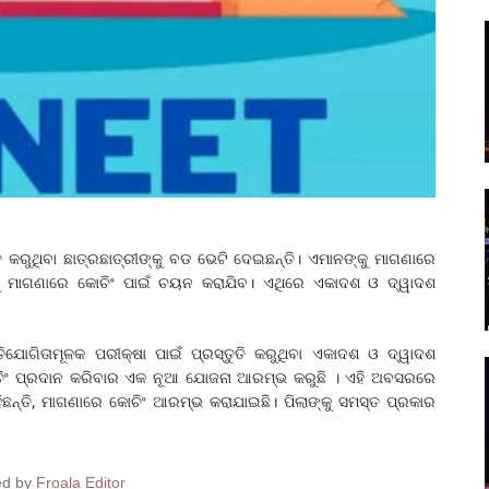
 କରୁଥିବା ଛାତ୍ରଛାତ୍ରୀଙ୍କୁ ବଡ ଭେଟି ଦେଇଛନ୍ତି। ଏମାନଙ୍କୁ ମାଗଣାରେ
କୁ ମାଗଣାରେ କୋଚିଂ ପାଇଁ ଚୟନ କରାଯିବ। ଏଥିରେ ଏକାଦଶ ଓ ଦ୍ୱାଦଶ
୍ରତିଯୋଗିତାମୂଳକ ପରୀକ୍ଷା ପାଇଁ ପ୍ରସ୍ତୁତି କରୁଥିବା ଏକାଦଶ ଓ ଦ୍ୱାଦଶ
ୋଚିଂ ପ୍ରଦାନ କରିବାର ଏକ ନୂଆ ଯୋଜନା ଆରମ୍ଭ କରୁଛି । ଏହି ଅବସରରେ
ହିଛନ୍ତି, ମାଗଣାରେ କୋଚିଂ ଆରମ୍ଭ କରାଯାଇଛି। ପିଲାଙ୍କୁ ସମସ୍ତ ପ୍ରକାର
ed by
Froala Editor