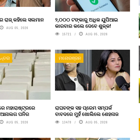
ର ରାଜ୍ କହିଲେ ସଲମାନ
୨,୦୦୦ ଟଙ୍କାରୁ ଅଧିକ ୟୁପିଆଇ
କାରବାର କଲେ ଦେବେ ଶୁଳ୍କ!
AUG 05, 2026
15721
AUG 05, 2026
ନ୍ତର
ମନୋରଞ୍ଜନ
େ ମହାରାଷ୍ଟ୍ରରେ
ରାଘବଙ୍କ ସହ ପ୍ରେମ ସମ୍ପର୍କ
ା ଆନାଲଗ ପନିର
ବାବଦରେ ମୁହଁ ଖୋଲିଲେ ଶେହନାଜ
AUG 05, 2026
13478
AUG 05, 2026