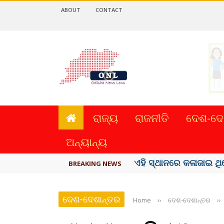
ABOUT
CONTACT
ରାଜ୍ୟ
ରାଜନୀତି
ଦେଶ-ଦେ
ଅନ୍ୟାନ୍ୟ
ଦେଶରେ ପ୍ଲାଷ୍ଟିକ୍ ନୋଟ୍‌ 
BREAKING NEWS
ଦେଶ-ଦେଶାନ୍ତର
Home
››
ଦେଶ-ଦେଶାନ୍ତର
››