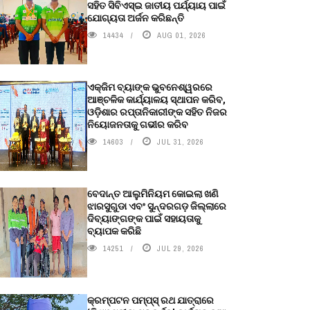
ସହିତ ସିବିଏସ୍ଇ ଜାତୀୟ ପର୍ଯ୍ୟାୟ ପାଇଁ
ଯୋଗ୍ୟତା ଅର୍ଜନ କରିଛନ୍ତି
14434
AUG 01, 2026
ଏକ୍ଜିମ ବ୍ୟାଙ୍କ ଭୁବନେଶ୍ୱରରେ
ଆଞ୍ଚଳିକ କାର୍ଯ୍ୟାଳୟ ସ୍ଥାପନ କରିବ,
ଓଡ଼ିଶାର ରପ୍ତାନିକାରୀଙ୍କ ସହିତ ନିଜର
ନିୟୋଜନତାକୁ ଗଭୀର କରିବ
14603
JUL 31, 2026
ବେଦାନ୍ତ ଆଲୁମିନିୟମ କୋଇଲା ଖଣି
ଝାରସୁଗୁଡା ଏବଂ ସୁନ୍ଦରଗଡ଼ ଜିଲ୍ଲାରେ
ଦିବ୍ୟାଙ୍ଗଙ୍କ ପାଇଁ ସହାୟତାକୁ
ବ୍ୟାପକ କରିଛି
14251
JUL 29, 2026
କ୍ରମ୍ପଟନ ପମ୍ପ୍‌ସ୍‌ ରଥ ଯାତ୍ରାରେ