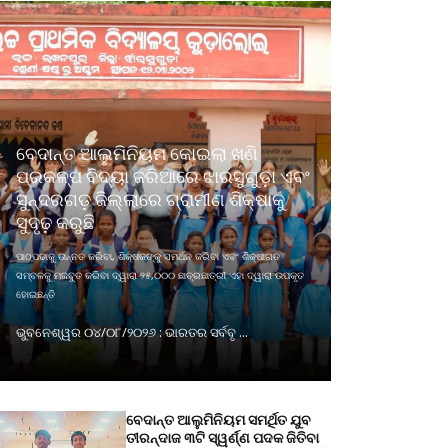
ବେଦାନ୍ତ ଆଲୁମିନିୟମ କୋଇଲା ଖଣି
ପ୍ରକଳ୍ପ ବିଦ୍ୟା ଜରିଆରେ ଝାରସୁଗୁଡ଼ା ଏବଂ
ସୁନ୍ଦରଗଡ଼ ଜିଲ୍ଲାରେ ଗ୍ରାମୀଣ ଶିକ୍ଷାକୁ
ସୁଦୃଢ଼ କରୁଛି
ପାଠପଢାକୁ ଉନ୍ନତ କରିବା, ଶିକ୍ଷକଙ୍କୁ ସମର୍ଥନ କରିବା ଏବଂ ଶିକ୍ଷାଗତ
ସମ୍ବଳକୁ ମଜବୁତ କରିବା ଦ୍ୱାରା ୨୫,୦୦୦ ଛାତ୍ରଛାତ୍ରୀ ଏହା ଦ୍ୱାରା ଉପକୃତ
ହୋଇଛନ୍ତି
ଭୁବନେଶ୍ୱର ୦୪/୦୮/୨୦୨୬ : ଭାରତର ସର୍ବବୃ ...
ବେଦାନ୍ତ ଆଲୁମିନିୟମ ସମର୍ଥିତ ଯୁବ
ତୀରନ୍ଦାଜ ୩ଟି ସ୍ୱର୍ଣ୍ଣ ପଦକ ଜିତିବା