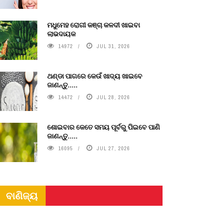
ମଧୁମେହ ରୋଗୀ କଞ୍ଚା କଳଦୀ ଖାଇବା
ଲାଭଦାୟକ
14972
JUL 31, 2026
ଥଣ୍ଡା ପାଗରେ କେଉଁ ଖାଦ୍ୟ ଖାଇବେ
ଜାଣନ୍ତୁ.....
14472
JUL 28, 2026
ଶୋଇବାର କେତେ ସମୟ ପୂର୍ବରୁ ପିଇବେ ପାଣି
ଜାଣନ୍ତୁ.....
16095
JUL 27, 2026
ବାଣିଜ୍ୟ