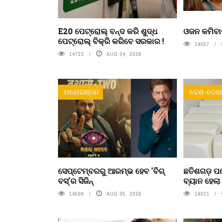
E20 ପେଟ୍ରୋଲ୍ ବନ୍ଦ କରି ଶୁଦ୍ଧ
ଓଜନ କମିବା
ପେଟ୍ରୋଲ୍ ବିକ୍ରି କରିବେ ସରକାର !
14057
14723
AUG 04, 2026
ମନୋରଞ୍ଜନ
ଦେଶ-ଦେଶା
ସେପ୍ଟେମ୍ବରରୁ ଆରମ୍ଭ ହେବ 'ବିଗ୍
ଛତିଶଗଡ଼ ପର
ବସ୍'ର ସିଜିନ୍
ବ୍ୟାନ ହେଲ
14596
AUG 05, 2026
14921