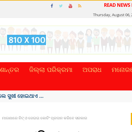
READ N
Thursday, August 06, 
ଶାନ୍ତର
ଜିଲ୍ଲା ପରିକ୍ରମା
ଅପରାଧ
ମନୋରଞ
ପ୍ରଚଳନ ...
ମାଗଣାରେ ନିଟ୍‌ ଓ ଜେଇଇ କୋଚିଂ ପ୍ରଦାନ କରିବେ ସରକାର