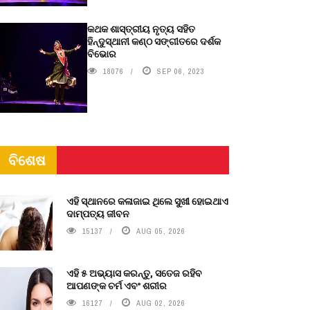
କଥକ ଶାସ୍ତ୍ରୀୟ ନୃତ୍ୟ ସହିତ
ହିନ୍ଦୁସ୍ଥାନୀ କଣ୍ଠ ସଙ୍ଗୀତରେ ଦର୍ଶକ
ବିଭୋର
18076
SEP 06, 2023
ବିଶେଷ
ଏହି ସ୍ଥାନରେ କଳାଜାଇ ଥିଲେ ସୁଖୀ ହୋଇଥାଏ
ଦାମ୍ପତ୍ୟ ଜୀବନ
15137
AUG 05, 2026
ଏହି ୫ ଅଭ୍ୟାସ କରନ୍ତୁ, ସତେଜ ରହିବ
ଆପଣଙ୍କ ଚର୍ମ ଏବଂ ଶରୀର
16127
AUG 02, 2026