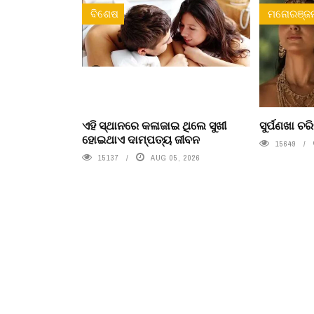
ବିଶେଷ
ମନୋରଞ୍ଜ
ଏହି ସ୍ଥାନରେ କଳାଜାଇ ଥିଲେ ସୁଖୀ
ସୁର୍ପଣଖା ଚରିତ
ହୋଇଥାଏ ଦାମ୍ପତ୍ୟ ଜୀବନ
15649
15137
AUG 05, 2026