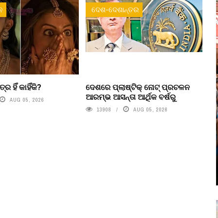
ନ
ଦେଶ-ଦେଶାନ୍ତର
୍ର ହିଁ କାହିଁକି?
ଦେଶରେ ପ୍ଲାଷ୍ଟିକ୍ ନୋଟ୍‌ ପ୍ରଚଳନ
ଆରମ୍ଭ ଆସନ୍ତା ଆର୍ଥିକ ବର୍ଷରୁ
AUG 05, 2026
13908
AUG 05, 2026