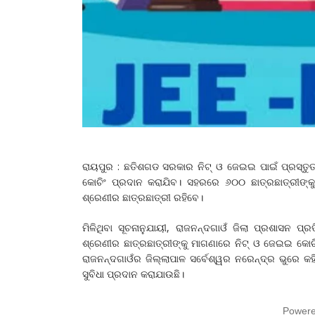
ରାୟପୁର : ଛତିଶଗଡ ସରକାର ନିଟ୍‌ ଓ ଜେଇଇ ପାଇଁ ପ୍ରସ୍ତୁତ
କୋଚିଂ ପ୍ରଦାନ କରାଯିବ। ସହରରେ ୬୦୦ ଛାତ୍ରଛାତ୍ରୀଙ୍
ଶ୍ରେଣୀର ଛାତ୍ରଛାତ୍ରୀ ରହିବେ।
ମିଳିଥିବା ସୂଚନାନୁଯାୟୀ, ରାଜନନ୍ଦଗାଓଁ ଜିଲା ପ୍ରଶାସନ ପ
ଶ୍ରେଣୀର ଛାତ୍ରଛାତ୍ରୀଙ୍କୁ ମାଗଣାରେ ନିଟ୍‌ ଓ ଜେଇଇ କ
ରାଜନନ୍ଦଗାଓଁର ଜିଲ୍ଲାପାଳ ସର୍ବେଶ୍ୱର ନରେନ୍ଦ୍ର ଭୁରେ କ
ସୁବିଧା ପ୍ରଦାନ କରାଯାଉଛି।
Power