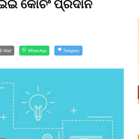
େଇଇ କୋଚିଂ ପ୍ରଦାନ
E-Mail
WhatsApp
Telegram