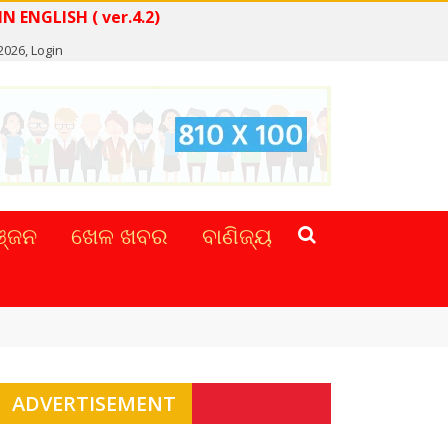
EWS IN ENGLISH ( ver.4.2)
2026,
Login
୍ଜନ
ଖେଳ ଖବର
ବାଣିଜ୍ୟ
ADVERTISEMENT