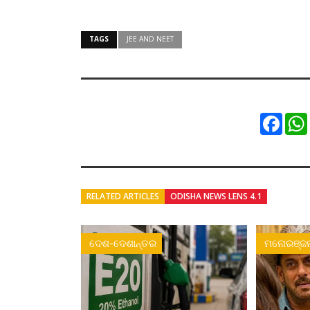
TAGS
JEE AND NEET
Faceb
RELATED ARTICLES
ODISHA NEWS LENS 4.1
ଦେଶ-ଦେଶାନ୍ତର
ମନୋରଞ୍ଜ