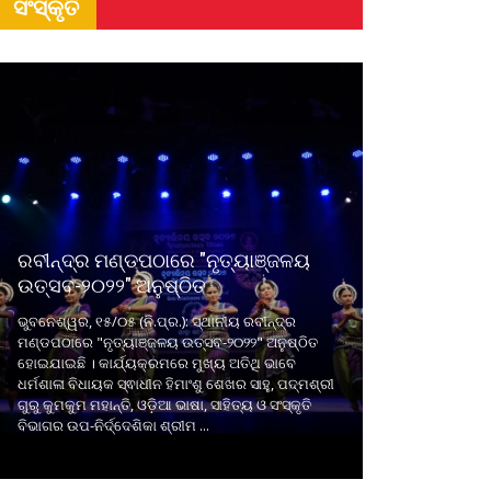
ସଂସ୍କୃତି
ରବୀନ୍ଦ୍ର ମଣ୍ଡପଠାରେ "ନୃତ୍ୟାଞ୍ଜଳୟ
ଉତ୍ସବ-୨୦୨୨" ଅନୁଷ୍ଠିତ
ଭୁବନେଶ୍ୱର, ୧୫/୦୫ (ନି.ପ୍ର.): ସ୍ଥାନୀୟ ରବୀନ୍ଦ୍ର
ମଣ୍ଡପଠାରେ "ନୃତ୍ୟାଞ୍ଜଳୟ ଉତ୍ସବ-୨୦୨୨" ଅନୁଷ୍ଠିତ
ହୋଇଯାଇଛି । କାର୍ଯ୍ୟକ୍ରମରେ ମୁଖ୍ୟ ଅତିଥି ଭାବେ
ଧର୍ମଶାଳା ବିଧାୟକ ସ୍ଵାଧୀନ ହିମାଂଶୁ ଶେଖର ସାହୁ, ପଦ୍ମଶ୍ରୀ
ଗୁରୁ କୁମକୁମ ମହାନ୍ତି, ଓଡ଼ିଆ ଭାଷା, ସାହିତ୍ୟ ଓ ସଂସ୍କୃତି
ବିଭାଗର ଉପ-ନିର୍ଦ୍ଦେଶିକା ଶ୍ରୀମ ...