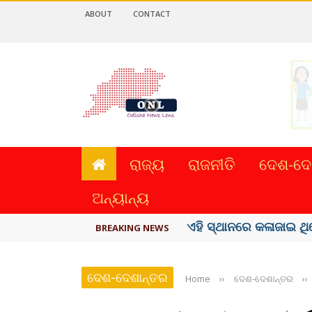
ABOUT
CONTACT
ରାଜ୍ୟ
ରାଜନୀତି
ଦେଶ-ଦେ
ଅନ୍ୟାନ୍ୟ
ଏହି ସ୍ଥାନରେ କଳାଜାଇ ଥି
BREAKING NEWS
ଦେଶ-ଦେଶାନ୍ତର
Home
››
ଦେଶ-ଦେଶାନ୍ତର
››