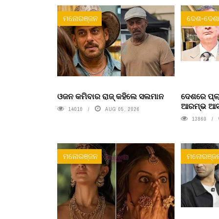
ମନୋରଞ୍ଜନ
ଦେଶ-ଦେଶା
ଓଜନ କମିବାର ରାଜ୍ କହିଲେ ସଲମାନ
ଦେଶରେ ପ୍ଲା
ଆରମ୍ଭ ଆସନ୍
14010
AUG 05, 2026
13860
ମନୋରଞ୍ଜନ
ମନୋରଞ୍ଜ