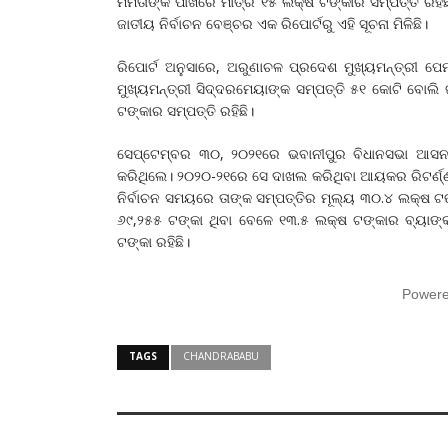
ମମତାଙ୍କ ପାଖରେ ମାତ୍ର ୧୫ ଲକ୍ଷ ଟଙ୍କାର ସମ୍ପତ୍ତି ରହିଛି
ଜାତୀୟ ନିର୍ବାଚନ ବେଞ୍ଚର ଏକ ରିପୋର୍ଟରୁ ଏହି ସୂଚନା ମିଳିଛି।
ରିପୋର୍ଟ ଅନୁସାରେ, ଅରୁଣାଚଳ ପ୍ରଦେଶ ମୁଖ୍ୟମନ୍ତ୍ରୀ ପେ
ମୁଖ୍ୟମନ୍ତ୍ରୀ ସିଦ୍ଦରମେୟାଙ୍କ ସମ୍ପତ୍ତି ୫୧ କୋଟି ବୋଲି 
ଟଙ୍କାର ସମ୍ପତ୍ତି ରହିଛି।
ସେପ୍ଟେମ୍ବର ୩୦, ୨୦୨୧ରେ ଭବାନୀପୁର ବିଧାନସଭା ଆସନ ପା
କରିଥିଲେ। ୨୦୨୦-୨୧ରେ ସେ ଦାଖଲ କରିଥିବା ଆୟକର ରିଟର୍ଣ୍ଣ
ନିର୍ବାଚନ ସମୟରେ ତାଙ୍କ ସମ୍ପତ୍ତିର ମୂଲ୍ୟ ୩୦.୪ ଲକ୍ଷ ଟ
୬୯,୨୫୫ ଟଙ୍କା ଥିବା ବେଳେ ୧୩.୫ ଲକ୍ଷ ଟଙ୍କାର ବ୍ୟାଙ୍କ ବ
ଟଙ୍କା ରହିଛି।
Power
TAGS
CHANDRABABU