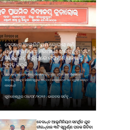
ବେଦାନ୍ତ ଆଲୁମିନିୟମ କୋଇଲା ଖଣି
ପ୍ରକଳ୍ପ ବିଦ୍ୟା ଜରିଆରେ ଝାରସୁଗୁଡ଼ା ଏବଂ
ସୁନ୍ଦରଗଡ଼ ଜିଲ୍ଲାରେ ଗ୍ରାମୀଣ ଶିକ୍ଷାକୁ
ସୁଦୃଢ଼ କରୁଛି
ପାଠପଢାକୁ ଉନ୍ନତ କରିବା, ଶିକ୍ଷକଙ୍କୁ ସମର୍ଥନ କରିବା ଏବଂ ଶିକ୍ଷାଗତ
ସମ୍ବଳକୁ ମଜବୁତ କରିବା ଦ୍ୱାରା ୨୫,୦୦୦ ଛାତ୍ରଛାତ୍ରୀ ଏହା ଦ୍ୱାରା ଉପକୃତ
ହୋଇଛନ୍ତି
ଭୁବନେଶ୍ୱର ୦୪/୦୮/୨୦୨୬ : ଭାରତର ସର୍ବବୃ ...
ବେଦାନ୍ତ ଆଲୁମିନିୟମ ସମର୍ଥିତ ଯୁବ
ତୀରନ୍ଦାଜ ୩ଟି ସ୍ୱର୍ଣ୍ଣ ପଦକ ଜିତିବା