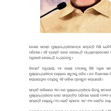
ଦେଶର ସମସ୍ତ ମୁଖ୍ୟମନ୍ତ୍ରୀମାନଙ୍କ ସମ୍ପତ୍ତି ମିଶି ଯେତିକ
ପରିମାଣ। ଏହି ବ୍ୟକ୍ତି ଜଣକ ହେଉଛନ୍ତି ଆନ୍ଧ୍ରପ୍ରଦେଶର ମୁ
ଅଧିକାରୀ ହେଉଛନ୍ତି ଚନ୍ଦ୍ରବାବୁ।
ରିପୋର୍ଟ ଅନୁଯାୟୀ, ୧୫ ଲକ୍ଷ ଟଙ୍କାରୁ କିଛି ଅଧିକ ସମ୍
ମୁଖ୍ୟମନ୍ତ୍ରୀଙ୍କ ମଧ୍ୟରେ ସବୁଠାରୁ ଗରିବ। ଗତ ବିଧାନସଭା ନ
କରାଯାଇଥିବା ତଥ୍ୟରୁ ଏହି ତାଲିକା ପ୍ରସ୍ତୁତ କରାଯାଇଛି।
ସମ୍ପତି ତାଲିକାରେ ୩୦ ଜଣ ମୁଖ୍ୟମନ୍ତ୍ରୀଙ୍କ ଭିତରୁ ଶତକଡ
ମୁଖ୍ୟମନ୍ତ୍ରୀଙ୍କ ମୋଟ ସମ୍ପତ୍ତିର ପରିମାଣ ହେଉଛି ୧୬୩୨ 
ସମ୍ପତ୍ତି ମଧ୍ୟରୁ ୮୧୦ କୋଟି ସ୍ଥାବର ଏବଂ ୧୨୧ କୋଟିର ଅସ୍ଥ