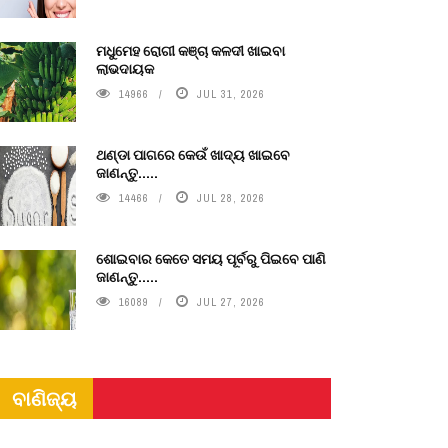
ମଧୁମେହ ରୋଗୀ କଞ୍ଚା କଳଦୀ ଖାଇବା
ଲାଭଦାୟକ
14966
JUL 31, 2026
ଥଣ୍ଡା ପାଗରେ କେଉଁ ଖାଦ୍ୟ ଖାଇବେ
ଜାଣନ୍ତୁ.....
14466
JUL 28, 2026
ଶୋଇବାର କେତେ ସମୟ ପୂର୍ବରୁ ପିଇବେ ପାଣି
ଜାଣନ୍ତୁ.....
16089
JUL 27, 2026
ବାଣିଜ୍ୟ