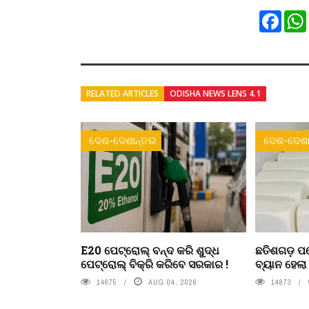
Faceb
RELATED ARTICLES
ODISHA NEWS LENS 4.1
ଦେଶ-ଦେଶାନ୍ତର
ଦେଶ-ଦେଶା
E20 ପେଟ୍ରୋଲ୍ ବନ୍ଦ କରି ଶୁଦ୍ଧ
ଛତିଶଗଡ଼ ପର
ପେଟ୍ରୋଲ୍ ବିକ୍ରି କରିବେ ସରକାର !
ବ୍ୟାନ ହେଲ
14675
AUG 04, 2026
14873