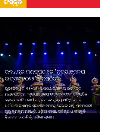
ସଂସ୍କୃତି
ରବୀନ୍ଦ୍ର ମଣ୍ଡପଠାରେ "ନୃତ୍ୟାଞ୍ଜଳୟ
ଉତ୍ସବ-୨୦୨୨" ଅନୁଷ୍ଠିତ
ଭୁବନେଶ୍ୱର, ୧୫/୦୫ (ନି.ପ୍ର.): ସ୍ଥାନୀୟ ରବୀନ୍ଦ୍ର
ମଣ୍ଡପଠାରେ "ନୃତ୍ୟାଞ୍ଜଳୟ ଉତ୍ସବ-୨୦୨୨" ଅନୁଷ୍ଠିତ
ହୋଇଯାଇଛି । କାର୍ଯ୍ୟକ୍ରମରେ ମୁଖ୍ୟ ଅତିଥି ଭାବେ
ଧର୍ମଶାଳା ବିଧାୟକ ସ୍ଵାଧୀନ ହିମାଂଶୁ ଶେଖର ସାହୁ, ପଦ୍ମଶ୍ରୀ
ଗୁରୁ କୁମକୁମ ମହାନ୍ତି, ଓଡ଼ିଆ ଭାଷା, ସାହିତ୍ୟ ଓ ସଂସ୍କୃତି
ବିଭାଗର ଉପ-ନିର୍ଦ୍ଦେଶିକା ଶ୍ରୀମ ...