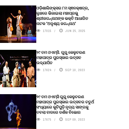
ଓଡ଼ିଶାଲିଙ୍କ୍ସର ୮ମ ସ୍ଵନକ୍ଷତ୍ର,
ଲୁହରେ ଭିଜାଇଲା ମହାପ୍ରଭୁ
ଶ୍ରୀଜଗନ୍ନାଥଙ୍କ ଭକ୍ତି ଆଧାରିତ
ନାଟକ ‘ଅଦୃଶ୍ୟ ଜଗନ୍ନାଥ‘
17015
JUN 25, 2025
୨୯ ତମ ଓଏମ୍‌ସି. ଗୁରୁ କେଳୁଚରଣ
ମହାପାତ୍ର ପୁରସ୍କାର ଉତ୍ସବ
ଉଦ୍‍ଯାପିତ
17624
SEP 10, 2023
୨୯ ତମ ଓଏମ୍‌ସି ଗୁରୁ କେଳୁଚରଣ
ମହାପାତ୍ର ପୁରସ୍କାର ଉତ୍ସବର ଚତୁର୍ଥ
ସଂଧ୍ୟାରେ କୁଚିପୁଡ଼ି ନୃତ୍ୟ ସାଙ୍ଗକୁ
ତବଲା ବାଦରେ ଦର୍ଶକ ବିଭୋର
17675
SEP 09, 2023