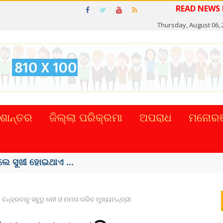
READ NEW
Thursday, August 06, 
ଶାନ୍ତର
ଜିଲ୍ଲା ପରିକ୍ରମା
ଅପରାଧ
ମନୋରଞ
ଲେ ସୁଖୀ ହୋଇଥାଏ ...
ଚନ୍ଦ୍ରବାବୁ ସବୁଠୁ ଧନୀ ଓ ମମତା ଗରିବ ମୁଖ୍ୟମନ୍ତ୍ରୀ