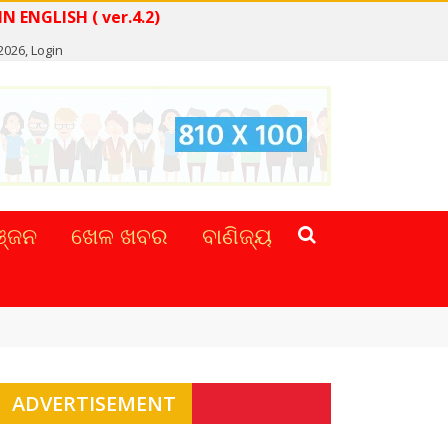
S IN ENGLISH ( ver.4.2)
2026,
Login
୍ଜନ
ଖେଳ ଖବର
ବାଣିଜ୍ୟ
ADVERTISEMENT