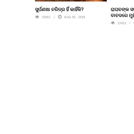
ସୁର୍ପଣଖା ଚରିତ୍ର ହିଁ କାହିଁକି?
ରାଘବଙ୍କ ସହ
ବାବଦରେ ମୁ
15601
AUG 05, 2026
13431