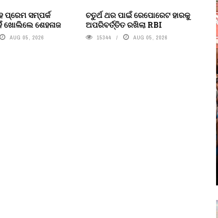
 ପ୍ରେମ ସମ୍ପର୍କ
ଚତୁର୍ଥ ଥର ପାଇଁ ରେପୋରେଟ ହାରକୁ
ହଁ ଖୋଲିଲେ ଶେହନାଜ
ଅପରିବର୍ତ୍ତିତ ରଖିଲା RBI
AUG 05, 2026
15344
AUG 05, 2026