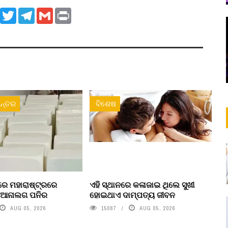
ook
WhatsApp
Twitter
Telegram
Gmail
Print
ନ୍ତର
ବିଶେଷ
େ ମହାରାଷ୍ଟ୍ରରେ
ଏହି ସ୍ଥାନରେ କଳାଜାଇ ଥିଲେ ସୁଖୀ
ା ଆନାଲଗ ପନିର
ହୋଇଥାଏ ଦାମ୍ପତ୍ୟ ଜୀବନ
AUG 05, 2026
15087
AUG 05, 2026