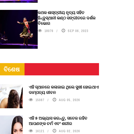
କଥକ ଶାସ୍ତ୍ରୀୟ ନୃତ୍ୟ ସହିତ
ହିନ୍ଦୁସ୍ଥାନୀ କଣ୍ଠ ସଙ୍ଗୀତରେ ଦର୍ଶକ
ବିଭୋର
18076
SEP 06, 2023
ବିଶେଷ
ଏହି ସ୍ଥାନରେ କଳାଜାଇ ଥିଲେ ସୁଖୀ ହୋଇଥାଏ
ଦାମ୍ପତ୍ୟ ଜୀବନ
15087
AUG 05, 2026
ଏହି ୫ ଅଭ୍ୟାସ କରନ୍ତୁ, ସତେଜ ରହିବ
ଆପଣଙ୍କ ଚର୍ମ ଏବଂ ଶରୀର
16121
AUG 02, 2026