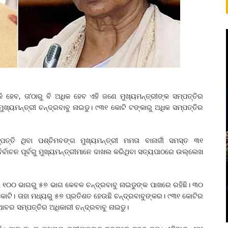
ି ହେବ, ତା’ଠାରୁ ବି ଅଧିକ ହେବ ଏହି ଜ‌ଣେ ମୁଖ୍ୟମନ୍ତ୍ରୀଙ୍କ ସମ୍ପତ୍ତିର
ଖ୍ୟମନ୍ତ୍ରୀ ଚନ୍ଦ୍ରବାବୁ ନାଇଡୁ। ୯୩୧ କୋଟି ଟଙ୍କାରୁ ଅଧିକ ସମ୍ପତ୍ତିର
ପତ୍ତି ଥିବା ପଶ୍ଚିମବଙ୍ଗ ମୁଖ୍ୟମନ୍ତ୍ରୀ ମମତା ବାନାର୍ଜୀ ସମସ୍ତ ୩୧
ିର୍ବାଚନ ପୂର୍ବରୁ ମୁଖ୍ୟମନ୍ତ୍ରୀମାନେ ଦାଖଲ କରିଥିବା ସତ୍ୟପାଠରେ ଉଲ୍ଲେଖ
ା ୧୦୦ ଭାଗରୁ ୫୭ ଭାଗ କେବଳ ଚନ୍ଦ୍ରବାବୁ ନାଇଡୁଙ୍କ ପାଖରେ ରହିଛି। ୩୦
କୋଟି। ତାହା ମଧ୍ୟରୁ ୫୭ ପ୍ରତିଶତ ହେଉଛି ଚନ୍ଦ୍ରବାବୁଙ୍କର। ୯୩୧ କୋଟିର
ାବର ସମ୍ପତ୍ତିର ଅଧିକାରୀ ଚନ୍ଦ୍ରବାବୁ ନାଇଡୁ।