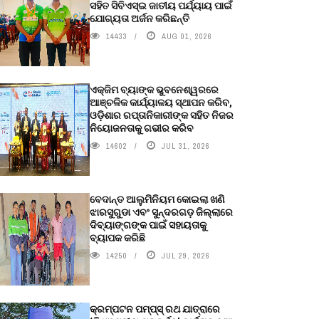
ସହିତ ସିବିଏସ୍ଇ ଜାତୀୟ ପର୍ଯ୍ୟାୟ ପାଇଁ
ଯୋଗ୍ୟତା ଅର୍ଜନ କରିଛନ୍ତି
14433
AUG 01, 2026
ଏକ୍ଜିମ ବ୍ୟାଙ୍କ ଭୁବନେଶ୍ୱରରେ
ଆଞ୍ଚଳିକ କାର୍ଯ୍ୟାଳୟ ସ୍ଥାପନ କରିବ,
ଓଡ଼ିଶାର ରପ୍ତାନିକାରୀଙ୍କ ସହିତ ନିଜର
ନିୟୋଜନତାକୁ ଗଭୀର କରିବ
14602
JUL 31, 2026
ବେଦାନ୍ତ ଆଲୁମିନିୟମ କୋଇଲା ଖଣି
ଝାରସୁଗୁଡା ଏବଂ ସୁନ୍ଦରଗଡ଼ ଜିଲ୍ଲାରେ
ଦିବ୍ୟାଙ୍ଗଙ୍କ ପାଇଁ ସହାୟତାକୁ
ବ୍ୟାପକ କରିଛି
14250
JUL 29, 2026
କ୍ରମ୍ପଟନ ପମ୍ପ୍‌ସ୍‌ ରଥ ଯାତ୍ରାରେ