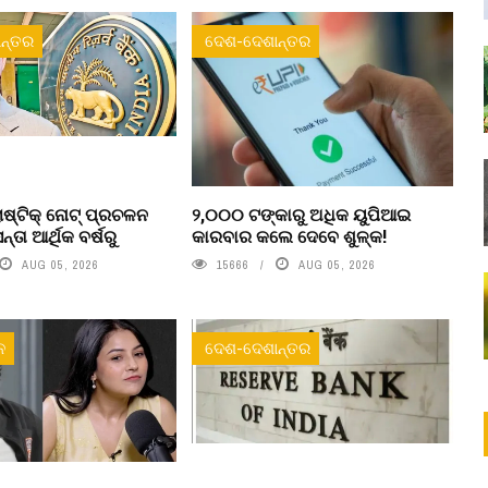
ନ୍ତର
ଦେଶ-ଦେଶାନ୍ତର
ଷ୍ଟିକ୍ ନୋଟ୍‌ ପ୍ରଚଳନ
୨,୦୦୦ ଟଙ୍କାରୁ ଅଧିକ ୟୁପିଆଇ
ତା ଆର୍ଥିକ ବର୍ଷରୁ
କାରବାର କଲେ ଦେବେ ଶୁଳ୍କ!
AUG 05, 2026
15666
AUG 05, 2026
ନ
ଦେଶ-ଦେଶାନ୍ତର