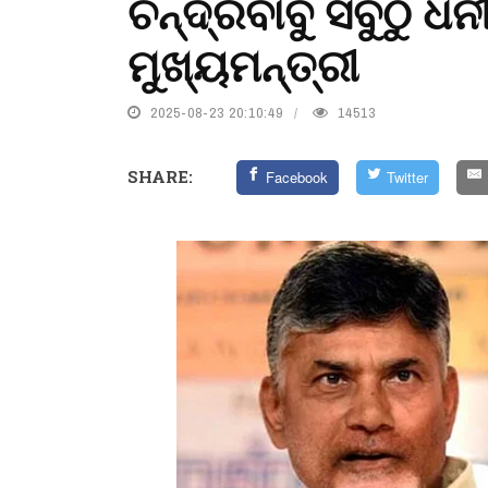
ଚନ୍ଦ୍ରବାବୁ ସବୁଠୁ ଧ
ମୁଖ୍ୟମନ୍ତ୍ରୀ
2025-08-23 20:10:49
14513
SHARE:
Facebook
Twitter