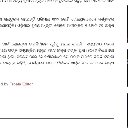
। ଯାହା ଅନ୍ୟ ମୁଖ୍ୟମନ୍ତ୍ରୀମାନଙ୍କ ତୁଳନାରେ ସବୁଠୁ କମ୍‌। ଏଡିଆର ଏବଂ
ମା ଖଣ୍ଡୁଙ୍କ ସମ୍ପତ୍ତି ପରିମାଣ ୩୨୨ କୋଟି ହୋଇଥିବାବେଳେ କର୍ଣ୍ଣାଟକ
ଜଣାପଡ଼ିଛି। ଓଡ଼ିଶାର ମୁଖ୍ୟମନ୍ତ୍ରୀ ମୋହନ ମାଝୀଙ୍କର ୧ କୋଟି ୯୭ ଲକ୍ଷ
ଇଁ ହୋଇଥିବା ଉପନିର୍ବାଚନ ପୂର୍ବରୁ ମମତା ବାନାର୍ଜୀ ସତ୍ୟପାଠ ଦାଖଲ
ରେ ତାଙ୍କ ସମ୍ପତ୍ତିର ମୂଲ୍ୟ ୧୫.୪ ଲକ୍ଷ ଟଙ୍କା ଥିଲା। ୨୦୧୬ ବିଧାନସଭା
ଙ୍କା ଥିଲା। ସତ୍ୟପାଠରେ ସେ ଦର୍ଶାଇଛନ୍ତି ଯେ ତାଙ୍କ ପାଖରେ ନଗଦ ଟଙ୍କା
ାଲାନ୍ସ ରହିଛି, ଯେଉଁଥିରେ ତାଙ୍କ ନିର୍ବାଚନ ଖର୍ଚ୍ଚ ଖାତାରେ ଦେଢ଼ ଲକ୍ଷ
ed by
Froala Editor