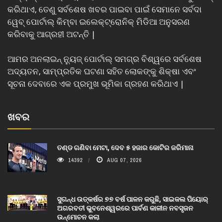
କରିଥାଏ, ତେଣୁ ସର୍ବଶେଷ ଖବର ପାଇବା ପାଇଁ ସେମାନେ ସର୍ବଦା
ୱେବ୍ ପୋର୍ଟାଲ୍ କିମ୍ବା ଇଲେକ୍ଟ୍ରୋନିକ୍ ମିଡିଆ ଅନୁସରଣ
କରିବାକୁ ଆଗ୍ରହୀ ଅଟନ୍ତି |
ଆମର ଅନଲାଇନ୍ ନ୍ୟୁଜ୍ ପୋର୍ଟାଲ୍ ସମଗ୍ର ବିଶ୍ୱରେ ସର୍ବଶେଷ
ଅଦ୍ୟତନ, ସାମ୍ପ୍ରତିକ ଘଟଣା ସହିତ ଲୋକଙ୍କୁ ଶିକ୍ଷା ଏବଂ
ସୂଚନା ଦେବାରେ ଏକ ପ୍ରମୁଖ ଭୂମିକା ଗ୍ରହଣ କରିଥାଏ |
ଖବର
ତଣ୍ଡ ଗଣିବା ମେଟା, ଦେବ ୫ ହଜାର କୋଟିର ଜରିମାନା
14392
AUG 07, 2026
ସୁଗନ୍ଧ ଉତ୍କର୍ଷର ୭୭ ବର୍ଷ ପାଳନ କରୁଛି, ସାଇକଲ ପିୟୋର୍‌
ଅଗରବତୀ ଭୁବନେଶ୍ୱରରେ ପାର୍ବଣ କାଳୀନ ନବସୃଜନ
ଉନ୍ମୋଚନ କଲା