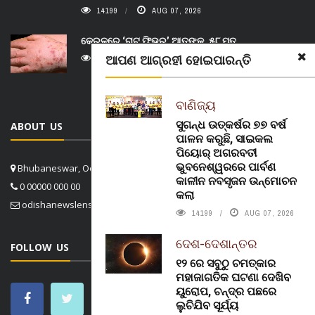
14199
AUG 07, 2026
କେରଳରେ ‘ରାଟ୍ ଫିଭର୍’ ଆତଙ୍କ, ୫୮ ମୃତ
ଆପଣ ଆଗ୍ରହୀ ହୋଇପାରନ୍ତି
14555
AUG 08, 2026
ବାଣିଜ୍ୟ
ସୁଗନ୍ଧ ଉତ୍କର୍ଷର ୭୭ ବର୍ଷ
ABOUT US
ପାଳନ କରୁଛି, ସାଇକଲ
ପିୟୋର୍‌ ଅଗରବତୀ
ଭୁବନେଶ୍ୱରରେ ପାର୍ବଣ
Bhubaneswar, Odisha, India
କାଳୀନ ନବସୃଜନ ଉନ୍ମୋଚନ
0 00000 000 00
କଲା
odishanewslens@gmail.com
14199
AUG 07, 2026
ଦେଶ-ଦେଶାନ୍ତର
FOLLOW US
୧୨ ରେ ସବୁଠୁ ଚମତ୍କାର
ମହାଜାଗତିକ ଘଟଣା ଦେଖିବ
ୟୁରୋପ, ଚନ୍ଦ୍ର ପଛରେ
ଲୁଚିଯିବ ସୂର୍ଯ୍ୟ