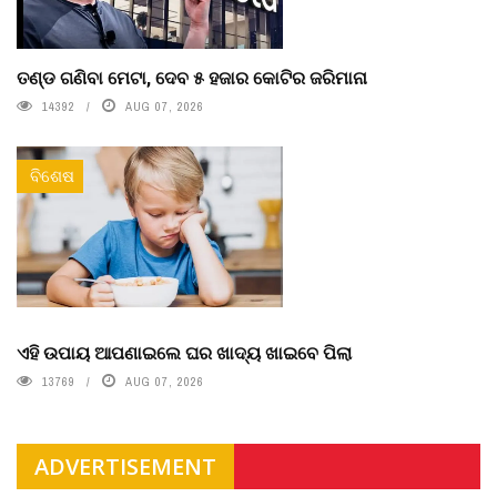
ତଣ୍ଡ ଗଣିବା ମେଟା, ଦେବ ୫ ହଜାର କୋଟିର ଜରିମାନା
14392
AUG 07, 2026
ବିଶେଷ
ଏହି ଉପାୟ ଆପଣାଇଲେ ଘର ଖାଦ୍ୟ ଖାଇବେ ପିଲା
13769
AUG 07, 2026
ADVERTISEMENT