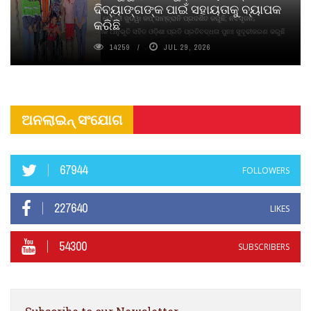
ଦିବ୍ୟାଙ୍ଗଙ୍କ ପାଇଁ ସହାୟତାକୁ ବ୍ୟାପକ
ବାଉଁଶ ବିହୀନ କଠିନ ଧୂପ ଏବଂ ମେଦିନୀ ଜୁଡୱା କପ୍‌ ସାମ୍ବ୍ରାନି ପ୍ରଦର୍ଶିତ କରୁଛି; ନବସୃଜନ,
କରିଛି
ଦୀର୍ଘସ୍ଥାୟିତା ଏବଂ ଆଧ୍ୟାତ୍ମିକ ଅନୁଭୂତି ସହିତ ଓଡ଼ିଶା ପ୍ରତି ପ୍ରତିବଦ୍ଧତା ପୁନଃ ସୁଦୃଢୀକରଣ କରୁଛି
14259
JUL 29, 2026
ଅନଲାଇନ୍ ସଂଯୋଗ
67944
FOLLOWERS
227640
LIKES
54300
SUBSCRIBERS