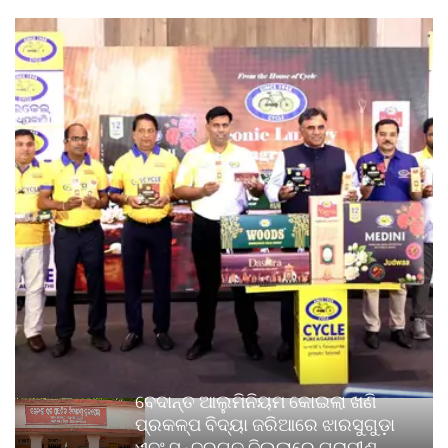
ବେଦାନ୍ତ ଆଲୁମିନିୟମ କୋଇଲା ଖଣି
ପ୍ରକଳ୍ପ ବିଦ୍ୟା ଜରିଆରେ ଝାରସୁଗୁଡ଼ା
ଏବଂ ସୁନ୍ଦରଗଡ଼ ଜିଲ୍ଲାରେ ଗ୍ରାମୀଣ