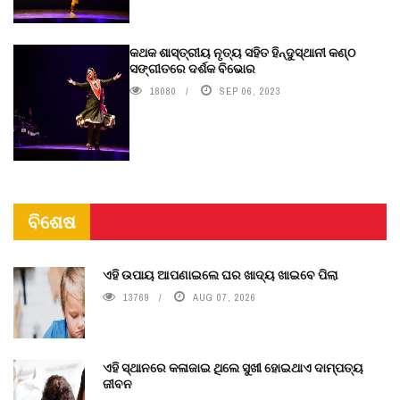
କଥକ ଶାସ୍ତ୍ରୀୟ ନୃତ୍ୟ ସହିତ ହିନ୍ଦୁସ୍ଥାନୀ କଣ୍ଠ
ସଙ୍ଗୀତରେ ଦର୍ଶକ ବିଭୋର
18080
SEP 06, 2023
ବିଶେଷ
ଏହି ଉପାୟ ଆପଣାଇଲେ ଘର ଖାଦ୍ୟ ଖାଇବେ ପିଲା
13769
AUG 07, 2026
ଏହି ସ୍ଥାନରେ କଳାଜାଇ ଥିଲେ ସୁଖୀ ହୋଇଥାଏ ଦାମ୍ପତ୍ୟ
ଜୀବନ