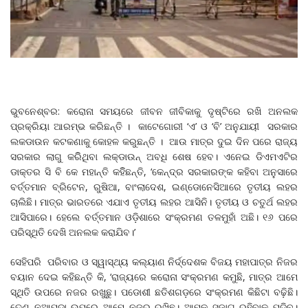
ଭୁବନେଶ୍ବର: କରୋନା ସମୟରେ ଜୀବନ ଜୀବିକାକୁ ଦୃଷ୍ଟିରେ ରଖି ଅନଲକ
ପ୍ରକ୍ରିୟା ଆରମ୍ଭ କରିଛନ୍ତି । କାଟେଗୋରୀ ‘ଏ’ ଓ ‘ବି’ ଅନୁଯାୟୀ ସରକାର
ଲକଡାଉନ କଟକଣାକୁ କୋହଳ କରୁଛନ୍ତି । ଆଉ ମାତ୍ର ଦୁଇ ଦିନ ପରେ ରାଜ୍ୟ
ସରକାର ଲାଗୁ କରିିଥିବା ଲକ୍‌ଡାଉନ୍‌ ଅବଧି ଶେଷ ହେବ। ଏନେଇ ଡିଏମଏଟିର
ଡାକ୍ତର ସି ବି କେ ମହାନ୍ତି କହିିଛନ୍ତି, ‘କେନ୍ଦ୍ର ସରକାରଙ୍କ କହିବା ଅନୁସାରେ
ବର୍ତ୍ତମାନ ବ୍ରିଟେନ, ରୁଷିଆ, ବାଂଲାଦେଶ, ଇଣ୍ଡୋନେସିଆରେ ତୃତୀୟ ଲହର
ଚାଲିଛି। ମାତ୍ର ଭାରତରେ ଏଯାଏ ତୃତୀୟ ଲହର ଆସିନି। ତୃତୀୟ ଓ ଚତୁର୍ଥ ଲହର
ଆସିପାରେ। ହେଲେ ବର୍ତ୍ତମାନ ଓଡ଼ିଶାରେ ସଂକ୍ରମଣ ତଳମୁହାଁ ଅଛି। ୧୬ ପରେ
ପରିସ୍ଥିତି ଦେଖି ଅନଲକ କରାଯିବ।’
ସେହିପରି ପରିବାର ଓ ସ୍ୱାସ୍ଥ୍ୟ କଲ୍ୟାଣ ନିର୍ଦ୍ଦେଶକ ବିଜୟ ମହାପାତ୍ର ନିଜର
ବୟାନ ଦେଇ କହିଛନ୍ତି କି, ‘ରାଜ୍ୟରେ କରୋନା ସଂକ୍ରମଣ କମୁଛି, ମାତ୍ର ଆମେ
ସ୍ଥିତି ଉପରେ ନଜର ରଖୁଛୁ। ପଡୋଶୀ ଛତିଶଗଡ଼ରେ ସଂକ୍ରମଣ କିଛିଟା ବଢ଼ିଛି।
ତେଣୁ ନୂଆପଡ଼ା ଉପରେ ଆମେ ନଜର ରଖିଛୁ। ଆମକୁ ସଜାଗ ରହିବାକୁ ପଡିବ।