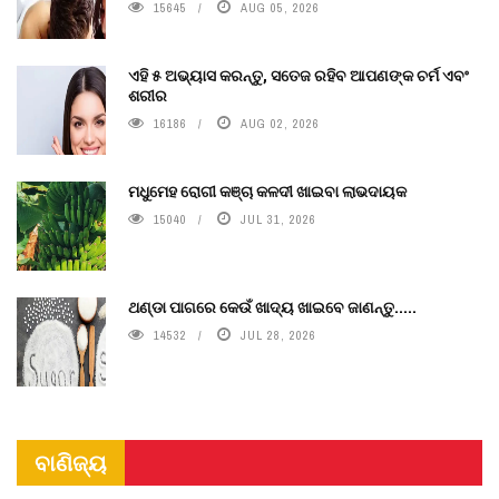
15645
AUG 05, 2026
ଏହି ୫ ଅଭ୍ୟାସ କରନ୍ତୁ, ସତେଜ ରହିବ ଆପଣଙ୍କ ଚର୍ମ ଏବଂ
ଶରୀର
16186
AUG 02, 2026
ମଧୁମେହ ରୋଗୀ କଞ୍ଚା କଳଦୀ ଖାଇବା ଲାଭଦାୟକ
15040
JUL 31, 2026
ଥଣ୍ଡା ପାଗରେ କେଉଁ ଖାଦ୍ୟ ଖାଇବେ ଜାଣନ୍ତୁ.....
14532
JUL 28, 2026
ବାଣିଜ୍ୟ