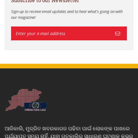
Subscribe to our Newsletter
Sign up to receive email updates and to hear what's going on with
our magazine!
ଆଜିକାଲି, ମୁଦ୍ରିତ ଖବରକାଗଜ ପଢିବା ପାଇଁ ଲୋକଙ୍କ ପାଖରେ
ପର୍ଯ୍ୟାପ୍ତ ସମୟ ନାହିଁ, ଯାହା ଗତକାଲିର ସାଧାରଣ ଘଟଣାକୁ କଭର୍