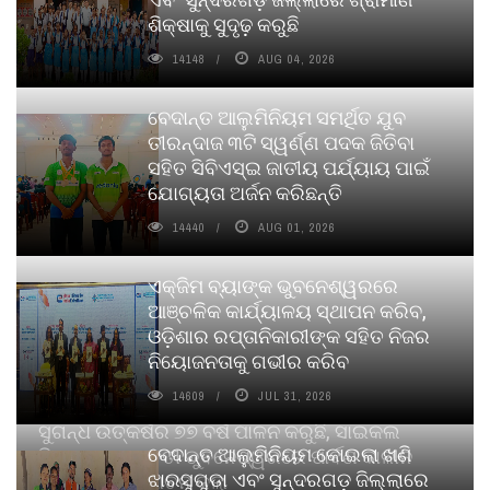
ଶିକ୍ଷାକୁ ସୁଦୃଢ଼ କରୁଛି
14148
AUG 04, 2026
ବେଦାନ୍ତ ଆଲୁମିନିୟମ ସମର୍ଥିତ ଯୁବ
ତୀରନ୍ଦାଜ ୩ଟି ସ୍ୱର୍ଣ୍ଣ ପଦକ ଜିତିବା
ସହିତ ସିବିଏସ୍ଇ ଜାତୀୟ ପର୍ଯ୍ୟାୟ ପାଇଁ
ଯୋଗ୍ୟତା ଅର୍ଜନ କରିଛନ୍ତି
14440
AUG 01, 2026
ଏକ୍ଜିମ ବ୍ୟାଙ୍କ ଭୁବନେଶ୍ୱରରେ
ଆଞ୍ଚଳିକ କାର୍ଯ୍ୟାଳୟ ସ୍ଥାପନ କରିବ,
ଓଡ଼ିଶାର ରପ୍ତାନିକାରୀଙ୍କ ସହିତ ନିଜର
ନିୟୋଜନତାକୁ ଗଭୀର କରିବ
14609
JUL 31, 2026
ସୁଗନ୍ଧ ଉତ୍କର୍ଷର ୭୭ ବର୍ଷ ପାଳନ କରୁଛି, ସାଇକଲ
ବେଦାନ୍ତ ଆଲୁମିନିୟମ କୋଇଲା ଖଣି
ପିୟୋର୍‌ ଅଗରବତୀ ଭୁବନେଶ୍ୱରରେ ପାର୍ବଣ କାଳୀନ
ଝାରସୁଗୁଡା ଏବଂ ସୁନ୍ଦରଗଡ଼ ଜିଲ୍ଲାରେ
ନବସୃଜନ ଉନ୍ମୋଚନ କଲା