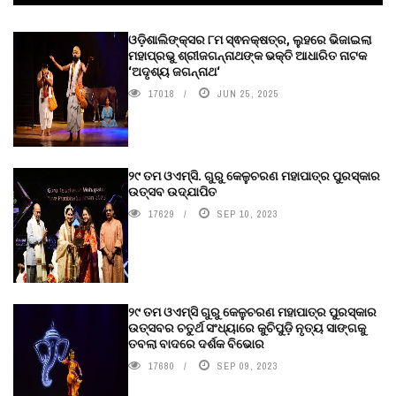
ଓଡ଼ିଶାଲିଙ୍କ୍ସର ୮ମ ସ୍ଵନକ୍ଷତ୍ର, ଲୁହରେ ଭିଜାଇଲା
ମହାପ୍ରଭୁ ଶ୍ରୀଜଗନ୍ନାଥଙ୍କ ଭକ୍ତି ଆଧାରିତ ନାଟକ
‘ଅଦୃଶ୍ୟ ଜଗନ୍ନାଥ‘
17018
JUN 25, 2025
୨୯ ତମ ଓଏମ୍‌ସି. ଗୁରୁ କେଳୁଚରଣ ମହାପାତ୍ର ପୁରସ୍କାର
ଉତ୍ସବ ଉଦ୍‍ଯାପିତ
17629
SEP 10, 2023
୨୯ ତମ ଓଏମ୍‌ସି ଗୁରୁ କେଳୁଚରଣ ମହାପାତ୍ର ପୁରସ୍କାର
ଉତ୍ସବର ଚତୁର୍ଥ ସଂଧ୍ୟାରେ କୁଚିପୁଡ଼ି ନୃତ୍ୟ ସାଙ୍ଗକୁ
ତବଲା ବାଦରେ ଦର୍ଶକ ବିଭୋର
17680
SEP 09, 2023