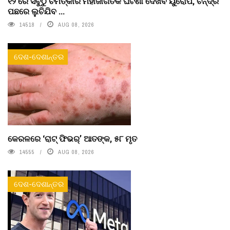
୧୨ ରେ ସବୁଠୁ ଚମତ୍କାର ମହାଜାଗତିକ ଘଟଣା ଦେଖିବ ୟୁରୋପ, ଚନ୍ଦ୍ର
ପଛରେ ଲୁଚିଯିବ ...
14518
AUG 08, 2026
ଦେଶ-ଦେଶାନ୍ତର
କେରଳରେ ‘ରାଟ୍ ଫିଭର୍’ ଆତଙ୍କ, ୫୮ ମୃତ
14555
AUG 08, 2026
ଦେଶ-ଦେଶାନ୍ତର