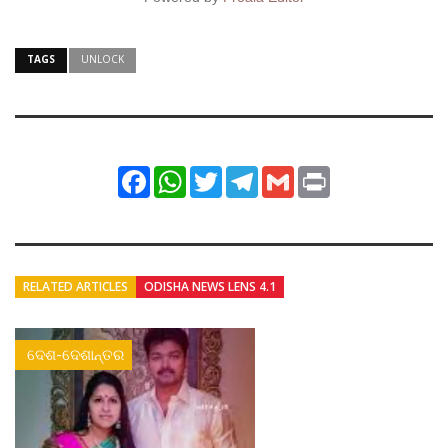
TAGS
UNLOCK
Facebook
WhatsApp
Twitter
Telegram
Gmail
Print
RELATED ARTICLES
ODISHA NEWS LENS 4.1
ଦେଶ-ଦେଶାନ୍ତର