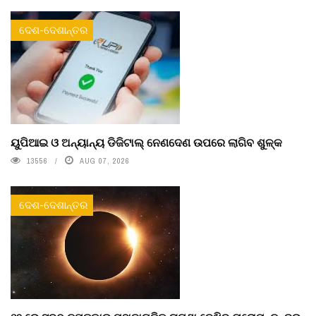
ଦେଶ-ଦେଶାନ୍ତର
ୟୁପିଆଇ ଓ ଅନ୍ୟାନ୍ୟ ଡିଜିଟାଲ୍ ନେଣଦେଣ ଉପରେ ଲାଗିବ ଶୁଳ୍କ
13556
AUG 07, 2026
ଦେଶ-ଦେଶାନ୍ତର