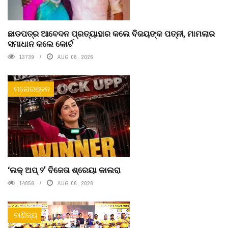
ଛାଡପତ୍ର ଆବେଦନ ପ୍ରତ୍ୟାହାର କଲେ ବିଜୟଙ୍କ ପତ୍ନୀ, ମାମଲାର
ସମାଧାନ କଲେ କୋର୍ଟ
13739
AUG 08, 2026
ମନୋରଞ୍ଜନ
‘ଲକ୍ ଅପ୍ ୨’ ବିଜେତା ଶ୍ରେୟା କାଲରା
14856
AUG 06, 2026
ବାଣିଜ୍ୟ