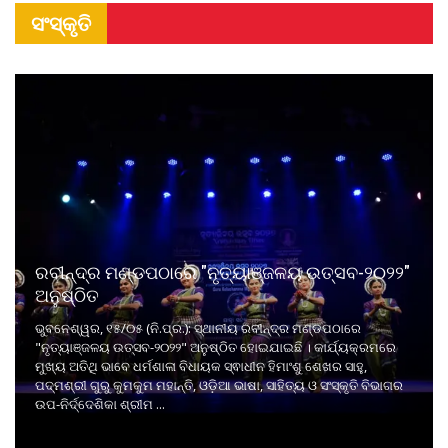
ସଂସ୍କୃତି
ରବୀନ୍ଦ୍ର ମଣ୍ଡପଠାରେ "ନୃତ୍ୟାଞ୍ଜଳୟ ଉତ୍ସବ-୨୦୨୨"
ଅନୁଷ୍ଠିତ
ଭୁବନେଶ୍ୱର, ୧୫/୦୫ (ନି.ପ୍ର.): ସ୍ଥାନୀୟ ରବୀନ୍ଦ୍ର ମଣ୍ଡପଠାରେ
"ନୃତ୍ୟାଞ୍ଜଳୟ ଉତ୍ସବ-୨୦୨୨" ଅନୁଷ୍ଠିତ ହୋଇଯାଇଛି । କାର୍ଯ୍ୟକ୍ରମରେ
ମୁଖ୍ୟ ଅତିଥି ଭାବେ ଧର୍ମଶାଳା ବିଧାୟକ ସ୍ଵାଧୀନ ହିମାଂଶୁ ଶେଖର ସାହୁ,
ପଦ୍ମଶ୍ରୀ ଗୁରୁ କୁମକୁମ ମହାନ୍ତି, ଓଡ଼ିଆ ଭାଷା, ସାହିତ୍ୟ ଓ ସଂସ୍କୃତି ବିଭାଗର
ଉପ-ନିର୍ଦ୍ଦେଶିକା ଶ୍ରୀମ ...