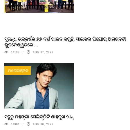
ସୁଗନ୍ଧ ଉତ୍କର୍ଷର ୭୭ ବର୍ଷ ପାଳନ କରୁଛି, ସାଇକଲ ପିୟୋର୍‌ ଅଗରବତୀ
ଭୁବନେଶ୍ୱରରେ ...
14199
AUG 07, 2026
ମନୋରଞ୍ଜନ
ସବୁଠୁ ମହଙ୍ଗା ସେଲିବ୍ରିଟି ଶାହରୁଖ ଖାନ୍
14981
AUG 06, 2026