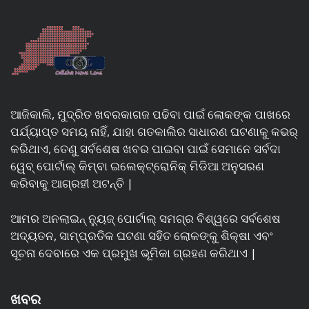
ଆଜିକାଲି, ମୁଦ୍ରିତ ଖବରକାଗଜ ପଢିବା ପାଇଁ ଲୋକଙ୍କ ପାଖରେ
ପର୍ଯ୍ୟାପ୍ତ ସମୟ ନାହିଁ, ଯାହା ଗତକାଲିର ସାଧାରଣ ଘଟଣାକୁ କଭର୍
କରିଥାଏ, ତେଣୁ ସର୍ବଶେଷ ଖବର ପାଇବା ପାଇଁ ସେମାନେ ସର୍ବଦା
ୱେବ୍ ପୋର୍ଟାଲ୍ କିମ୍ବା ଇଲେକ୍ଟ୍ରୋନିକ୍ ମିଡିଆ ଅନୁସରଣ
କରିବାକୁ ଆଗ୍ରହୀ ଅଟନ୍ତି |
ଆମର ଅନଲାଇନ୍ ନ୍ୟୁଜ୍ ପୋର୍ଟାଲ୍ ସମଗ୍ର ବିଶ୍ୱରେ ସର୍ବଶେଷ
ଅଦ୍ୟତନ, ସାମ୍ପ୍ରତିକ ଘଟଣା ସହିତ ଲୋକଙ୍କୁ ଶିକ୍ଷା ଏବଂ
ସୂଚନା ଦେବାରେ ଏକ ପ୍ରମୁଖ ଭୂମିକା ଗ୍ରହଣ କରିଥାଏ |
ଖବର