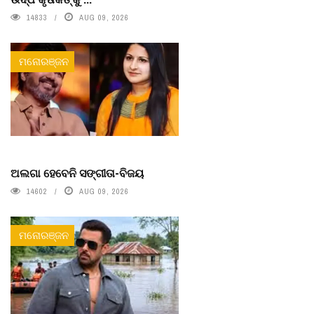
14833
AUG 09, 2026
ମନୋରଞ୍ଜନ
ଅଲଗା ହେବେନି ସଙ୍ଗୀତା-ବିଜୟ
14602
AUG 09, 2026
ମନୋରଞ୍ଜନ