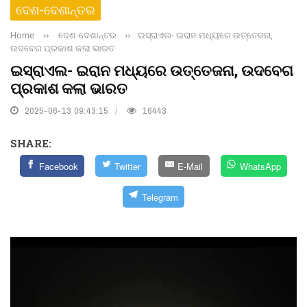
ଦେଶ-ଦେଶାନ୍ତର
Home
››
ଦେଶ-ଦେଶାନ୍ତର
››
ଇସ୍ରାଏଲ- ଇରାନ ମଧ୍ୟରେ ଉତ୍ତେଜନା,
ଉଦବେଗ ପ୍ରକାଶ କଲା ଭାରତ
ଇସ୍ରାଏଲ- ଇରାନ ମଧ୍ୟରେ ଉତ୍ତେଜନା, ଉଦବେଗ
ପ୍ରକାଶ କଲା ଭାରତ
2025-06-13 09:43:15
16443
SHARE:
Facebook
Twitter
E-Mail
WhatsApp
Telegram