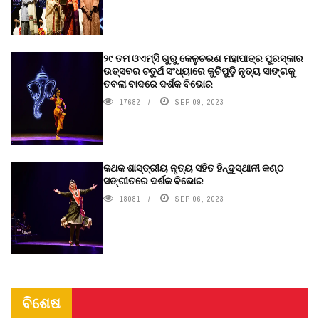
୨୯ ତମ ଓଏମ୍‌ସି ଗୁରୁ କେଳୁଚରଣ ମହାପାତ୍ର ପୁରସ୍କାର
ଉତ୍ସବର ଚତୁର୍ଥ ସଂଧ୍ୟାରେ କୁଚିପୁଡ଼ି ନୃତ୍ୟ ସାଙ୍ଗକୁ
ତବଲା ବାଦରେ ଦର୍ଶକ ବିଭୋର
17682
SEP 09, 2023
କଥକ ଶାସ୍ତ୍ରୀୟ ନୃତ୍ୟ ସହିତ ହିନ୍ଦୁସ୍ଥାନୀ କଣ୍ଠ
ସଙ୍ଗୀତରେ ଦର୍ଶକ ବିଭୋର
18081
SEP 06, 2023
ବିଶେଷ