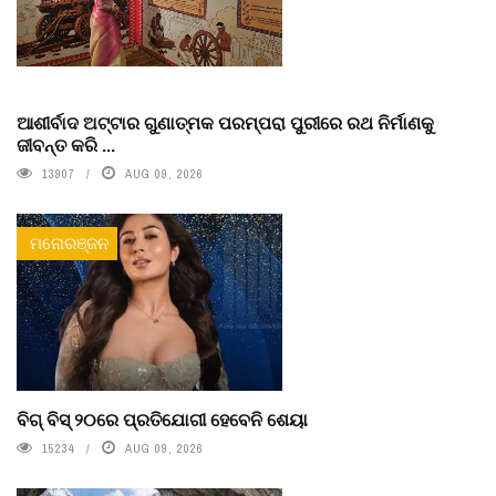
ଆଶୀର୍ବାଦ ଅଟ୍ଟାର ଗୁଣାତ୍ମକ ପରମ୍ପରା ପୁରୀରେ ରଥ ନିର୍ମାଣକୁ
ଜୀବନ୍ତ କରି ...
13907
AUG 09, 2026
ମନୋରଞ୍ଜନ
ବିଗ୍ ବିସ୍ ୨୦ରେ ପ୍ରତିଯୋଗୀ ହେବେନି ଶେୟା
15234
AUG 09, 2026