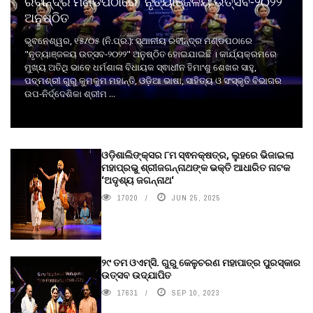
ରବୀନ୍ଦ୍ର ମଣ୍ଡପଠାରେ "ନୃତ୍ୟାଞ୍ଜଳୟ ଉତ୍ସବ-୨୦୨୨"
ଅନୁଷ୍ଠିତ
ଭୁବନେଶ୍ୱର, ୧୫/୦୫ (ନି.ପ୍ର.): ସ୍ଥାନୀୟ ରବୀନ୍ଦ୍ର ମଣ୍ଡପଠାରେ
"ନୃତ୍ୟାଞ୍ଜଳୟ ଉତ୍ସବ-୨୦୨୨" ଅନୁଷ୍ଠିତ ହୋଇଯାଇଛି । କାର୍ଯ୍ୟକ୍ରମରେ
ମୁଖ୍ୟ ଅତିଥି ଭାବେ ଧର୍ମଶାଳା ବିଧାୟକ ସ୍ଵାଧୀନ ହିମାଂଶୁ ଶେଖର ସାହୁ,
ପଦ୍ମଶ୍ରୀ ଗୁରୁ କୁମକୁମ ମହାନ୍ତି, ଓଡ଼ିଆ ଭାଷା, ସାହିତ୍ୟ ଓ ସଂସ୍କୃତି ବିଭାଗର
ଉପ-ନିର୍ଦ୍ଦେଶିକା ଶ୍ରୀମ ...
ଓଡ଼ିଶାଲିଙ୍କ୍ସର ୮ମ ସ୍ଵନକ୍ଷତ୍ର, ଲୁହରେ ଭିଜାଇଲା
ମହାପ୍ରଭୁ ଶ୍ରୀଜଗନ୍ନାଥଙ୍କ ଭକ୍ତି ଆଧାରିତ ନାଟକ
‘ଅଦୃଶ୍ୟ ଜଗନ୍ନାଥ‘
17020
JUN 25, 2025
୨୯ ତମ ଓଏମ୍‌ସି. ଗୁରୁ କେଳୁଚରଣ ମହାପାତ୍ର ପୁରସ୍କାର
ଉତ୍ସବ ଉଦ୍‍ଯାପିତ
17631
SEP 10, 2023