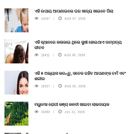
ଏହି ଉପାୟ ଆପଣାଇଲେ ଘର ଖାଦ୍ୟ ଖାଇବେ ପିଲା
14107
AUG 07, 2026
ଏହି ସ୍ଥାନରେ କଳାଜାଇ ଥିଲେ ସୁଖୀ ହୋଇଥାଏ ଦାମ୍ପତ୍ୟ
ଜୀବନ
15811
AUG 05, 2026
ଏହି ୫ ଅଭ୍ୟାସ କରନ୍ତୁ, ସତେଜ ରହିବ ଆପଣଙ୍କ ଚର୍ମ ଏବଂ
ଶରୀର
16227
AUG 02, 2026
ମଧୁମେହ ରୋଗୀ କଞ୍ଚା କଳଦୀ ଖାଇବା ଲାଭଦାୟକ
15080
JUL 31, 2026