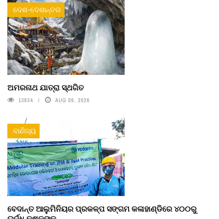
ଦେଶ-ଦେଶାନ୍ତର
ଅମରନାଥ ଯାତ୍ରା ସ୍ଥଗିତ
13834
AUG 09, 2026
ବାଣିଜ୍ୟ
ବେଦାନ୍ତ ଆଲୁମିନିୟର ପ୍ରକଳ୍ପ ସଙ୍ଗମ କଳାହାଣ୍ଡିରେ ୪୦୦ରୁ
ଉର୍ଦ୍ଧ କୃଷକଙ୍କୁ ...