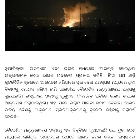
ନୂଆଦିଲ୍ଲୀ: ଇସ୍ରାଏଲ ଏବଂ ଇରାନ ମଧ୍ୟରେ ଆରମ୍ଭ ହୋଇଥିବା
ଉତ୍ତେଜନାକୁ ନେଇ ଭାରତ ଉଦବେଗ ପ୍ରକାଶ କରିଛି। ହିଂସା ପଥ ଛାଡ଼ି
କୂଟନୈତିକ ସ୍ତରରେ ଆଲୋଚନା ଜରିଆରେ ଦୁଇ ଦେଶ ପରସ୍ପର ମଧ୍ୟରେ ଥିବା
ବିବାଦକୁ ସମାଧାନ କରିବା ଲାଗି ଭାରତୀୟ ବୈଦେଶିକ ମନ୍ତ୍ରଣାଳୟ ପକ୍ଷରୁ
କୁହଯାଇଛି। ଇସ୍ରାଏଲ ପକ୍ଷରୁ ଗୁରୁବାର ବିଳମ୍ବିତ ରାତିରେ ଇରାନ ଉପରେ
ଆକ୍ରମଣ କରାଯାଇଥିଲା। ଏହା ପରେ ଇରାନ ପାଲଟା ଜବାବ ଦେଇଛି। ଭାରତ
ଉଭୟ ଦେଶକୁ ଆକ୍ରମଣ ପ୍ରତିଆକ୍ରମଣରୁ ଦୂରେଇ ରହିବାକୁ ପରାମର୍ଶ
ଦେଇଛି।
ବୈଦେଶିକ ମନ୍ତ୍ରଣାଳୟ ପକ୍ଷରୁ ଏକ ବିବୃତିରେ କୁହାଯାଇଛି ଯେ, ଦୁଇ ଦେଶ
ମଧ୍ୟରେ ଲାଗିଥିବା ଉତ୍ତେଜନା ଉପରେ ଭାରତ ନଜର ରଖିଛି। ଇସ୍ରାଏଲ