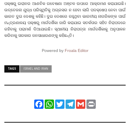
ପକ୍ଷରୁ ଇରାନର ଆଣବିକ ଗବେଷଣା ଅଞ୍ଚଳ ଉପରେ ଆକ୍ରମଣ କରାଯାଇଛି।
ଉତ୍ତେଜନା ଯୁଦ୍ଧ ପରିସ୍ଥିତିକୁ ଅଗ୍ରସର ନ ହେବା ଲାଗି ପଦକ୍ଷେପ ନେବା ପାଇଁ
ଭାରତ ଦୁଇ ଦେଶକୁ କହିଛି। ଦୁଇ‌ ଦେଶରେ ରହୁଥିବା ଭାରତୀୟ ନାଗରିକଙ୍କ ପାଇଁ
ମନ୍ତ୍ରଣାଳୟ ପକ୍ଷରୁ ମାର୍ଗଦର୍ଶିକା ଜାରି କରାଯାଇ ସତର୍କତାର ସହିତ ନିରାପଦରେ
ରହିବାକୁ ପରାମର୍ଶ ଦିଆଯାଇଛି। ସ୍ଥାନୀୟ ନିରାପତ୍ତା ମାର୍ଗଦର୍ଶିକାକୁ ଅନୁପାଳନ
କରିବାକୁ ସରକାର ଜନସାଧାରଣଙ୍କୁ କହିଛନ୍ତି।
Powered by
Froala Editor
TAGS
ISRAEL AND IRAN
Facebook
WhatsApp
Twitter
Telegram
Gmail
Print