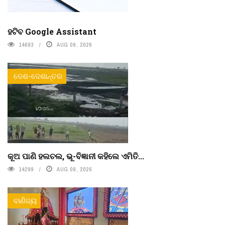
ହଟିବ Google Assistant
14693
AUG 09, 2026
ଦେଶ-ଦେଶାନ୍ତର
କୂଅ ପାଣି ହଲଚଲ, ଭୂ-ବିଜ୍ଞାନୀ କହିଲେ ଏମିତି...
14299
AUG 09, 2026
ବାଣିଜ୍ୟ