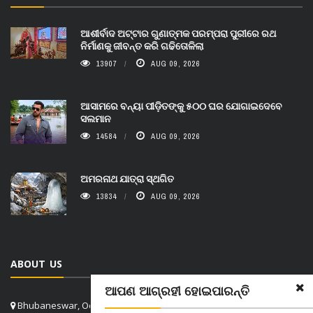
ଆଶୀର୍ବାଦ ଅଟ୍ଟାର ଗୁଣାତ୍ମକ ପରମ୍ପରା ପୁରୀରେ ରଥ
ନିର୍ମାଣକୁ ଜୀବନ୍ତ କରି ଗଢିତୋଳିଲା
13907
AUG 09, 2026
ଆସାମରେ ବନ୍ୟା ପୀଡ଼ିତଙ୍କୁ ୫୦୦ ଘର ଯୋଗାଇଦେବେ
ସଲମାନ
14584
AUG 09, 2026
ଅମରନାଥ ଯାତ୍ରା ସ୍ଥଗିତ
13834
AUG 09, 2026
ABOUT US
ଆପଣ ଆଗ୍ରହୀ ହୋଇପାରନ୍ତି
Bhubaneswar, Odisha, India