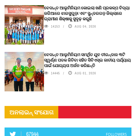
ବେଦାନ୍ତ ଆଲୁମିନିୟମ କୋଇଲା ଖଣି ପ୍ରକଳ୍ପ ବିଦ୍ୟା
ଜରିଆରେ ଝାରସୁଗୁଡ଼ା ଏବଂ ସୁନ୍ଦରଗଡ଼ ଜିଲ୍ଲାରେ
ଗ୍ରାମୀଣ ଶିକ୍ଷାକୁ ସୁଦୃଢ଼ କରୁଛି
14153
AUG 04, 2026
ବେଦାନ୍ତ ଆଲୁମିନିୟମ ସମର୍ଥିତ ଯୁବ ତୀରନ୍ଦାଜ ୩ଟି
ସ୍ୱର୍ଣ୍ଣ ପଦକ ଜିତିବା ସହିତ ସିବିଏସ୍ଇ ଜାତୀୟ ପର୍ଯ୍ୟାୟ
ପାଇଁ ଯୋଗ୍ୟତା ଅର୍ଜନ କରିଛନ୍ତି
14445
AUG 01, 2026
ଅନଲାଇନ୍ ସଂଯୋଗ
67944
FOLLOWERS