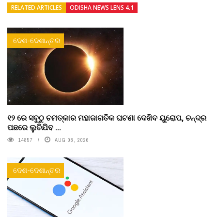
RELATED ARTICLES
ODISHA NEWS LENS 4.1
ଦେଶ-ଦେଶାନ୍ତର
୧୨ ରେ ସବୁଠୁ ଚମତ୍କାର ମହାଜାଗତିକ ଘଟଣା ଦେଖିବ ୟୁରୋପ, ଚନ୍ଦ୍ର
ପଛରେ ଲୁଚିଯିବ ...
14857
AUG 08, 2026
ଦେଶ-ଦେଶାନ୍ତର