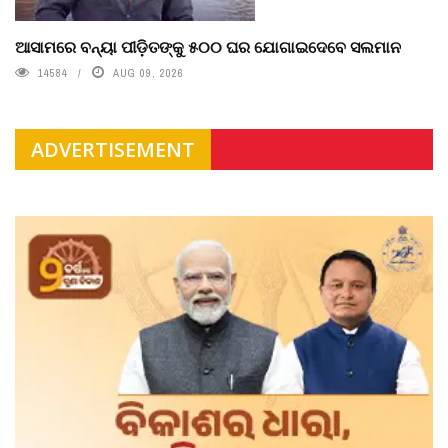
ଆସାମରେ ବନ୍ୟା ପୀଡ଼ିତଙ୍କୁ ୫୦୦ ଘର ଯୋଗାଇଦେବେ ସଲମାନ
14584
AUG 09, 2026
ADVERTISEMENT