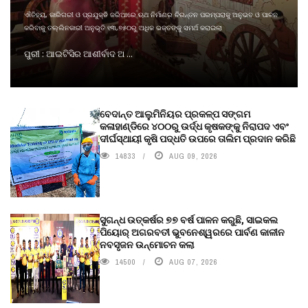
ଐତିହ୍ୟ, କାରିଗରୀ ଓ ପ୍ରଯୁକ୍ତି ଜରିଆରେ ଋଥ ନିର୍ମାଣର ଚିରନ୍ତନ ପରମ୍ପରାକୁ ଅନୁଭବ ଓ ପାଳନ
କରିବାକୁ ତଲ୍ଲିନକାରୀ ଅନୁଭୂତି ୧୩,୭୫୦ରୁ ଅଧିକ ଭକ୍ତଙ୍କୁ ସମର୍ଥ କରାଇଲା
ପୁରୀ : ଆଇଟିସିର ଆଶୀର୍ବାଦ ଅ ...
ବେଦାନ୍ତ ଆଲୁମିନିୟର ପ୍ରକଳ୍ପ ସଙ୍ଗମ
କଳାହାଣ୍ଡିରେ ୪୦୦ରୁ ଉର୍ଦ୍ଧ କୃଷକଙ୍କୁ ନିରାପଦ ଏବଂ
ଦୀର୍ଘସ୍ଥାୟୀ କୃଷି ପଦ୍ଧତି ଉପରେ ତାଲିମ ପ୍ରଦାନ କରିଛି
14833
AUG 09, 2026
ସୁଗନ୍ଧ ଉତ୍କର୍ଷର ୭୭ ବର୍ଷ ପାଳନ କରୁଛି, ସାଇକଲ
ପିୟୋର୍‌ ଅଗରବତୀ ଭୁବନେଶ୍ୱରରେ ପାର୍ବଣ କାଳୀନ
ନବସୃଜନ ଉନ୍ମୋଚନ କଲା
14500
AUG 07, 2026