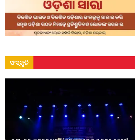
ସଂସ୍କୃତି