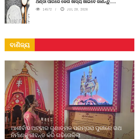
ଥଣ୍ଡା ପାଗରେ କେଉଁ ଖାଦ୍ୟ ଖାଇବେ ଜାଣନ୍ତୁ.....
14572
JUL 28, 2026
ବାଣିଜ୍ୟ
ଆଶୀର୍ବାଦ ଅଟ୍ଟାର ଗୁଣାତ୍ମକ ପରମ୍ପରା ପୁରୀରେ ରଥ
ନିର୍ମାଣକୁ ଜୀବନ୍ତ କରି ଗଢିତୋଳିଲା