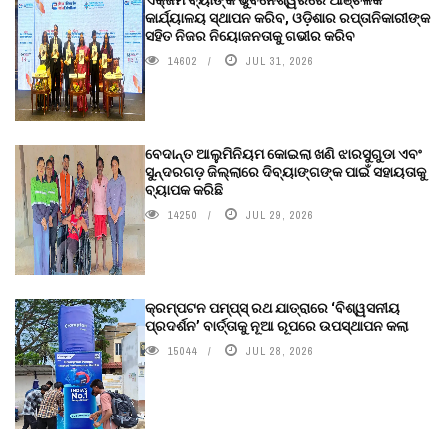
କାର୍ଯ୍ୟାଳୟ ସ୍ଥାପନ କରିବ, ଓଡ଼ିଶାର ରପ୍ତାନିକାରୀଙ୍କ
ସହିତ ନିଜର ନିୟୋଜନତାକୁ ଗଭୀର କରିବ
14602
JUL 31, 2026
ବେଦାନ୍ତ ଆଲୁମିନିୟମ କୋଇଲା ଖଣି ଝାରସୁଗୁଡା ଏବଂ
ସୁନ୍ଦରଗଡ଼ ଜିଲ୍ଲାରେ ଦିବ୍ୟାଙ୍ଗଙ୍କ ପାଇଁ ସହାୟତାକୁ
ବ୍ୟାପକ କରିଛି
14250
JUL 29, 2026
କ୍ରମ୍ପଟନ ପମ୍ପ୍‌ସ୍‌ ରଥ ଯାତ୍ରାରେ ‘ବିଶ୍ୱସନୀୟ
ପ୍ରଦର୍ଶନ’ ବାର୍ତ୍ତାକୁ ନୂଆ ରୂପରେ ଉପସ୍ଥାପନ କଲା
15044
JUL 28, 2026