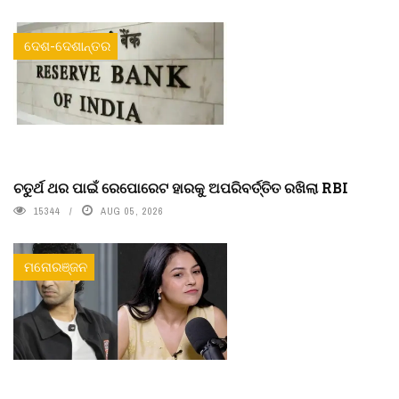
ଦେଶ-ଦେଶାନ୍ତର
ଚତୁର୍ଥ ଥର ପାଇଁ ରେପୋରେଟ ହାରକୁ ଅପରିବର୍ତ୍ତିତ ରଖିଲା RBI
15344
AUG 05, 2026
ମନୋରଞ୍ଜନ