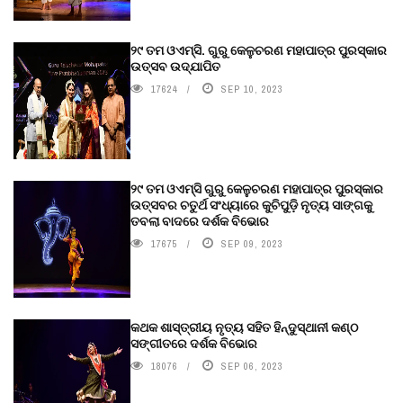
୨୯ ତମ ଓଏମ୍‌ସି. ଗୁରୁ କେଳୁଚରଣ ମହାପାତ୍ର ପୁରସ୍କାର
ଉତ୍ସବ ଉଦ୍‍ଯାପିତ
17624
SEP 10, 2023
୨୯ ତମ ଓଏମ୍‌ସି ଗୁରୁ କେଳୁଚରଣ ମହାପାତ୍ର ପୁରସ୍କାର
ଉତ୍ସବର ଚତୁର୍ଥ ସଂଧ୍ୟାରେ କୁଚିପୁଡ଼ି ନୃତ୍ୟ ସାଙ୍ଗକୁ
ତବଲା ବାଦରେ ଦର୍ଶକ ବିଭୋର
17675
SEP 09, 2023
କଥକ ଶାସ୍ତ୍ରୀୟ ନୃତ୍ୟ ସହିତ ହିନ୍ଦୁସ୍ଥାନୀ କଣ୍ଠ
ସଙ୍ଗୀତରେ ଦର୍ଶକ ବିଭୋର
18076
SEP 06, 2023