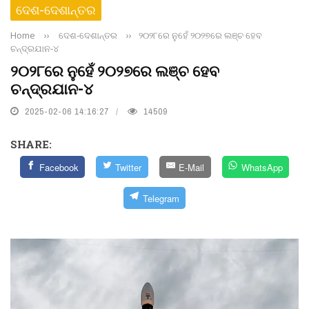
ଦେଶ-ଦେଶାନ୍ତର
Home
››
ଦେଶ-ଦେଶାନ୍ତର
››
୨୦୨୮ରେ ନୁହେଁ ୨୦୨୭ରେ ଲଞ୍ଚ ହେବ
ଚନ୍ଦ୍ରଯାନ-୪
୨୦୨୮ରେ ନୁହେଁ ୨୦୨୭ରେ ଲଞ୍ଚ ହେବ
ଚନ୍ଦ୍ରଯାନ-୪
2025-02-06 14:16:27
14509
SHARE:
Facebook
Twitter
E-Mail
WhatsApp
Telegram