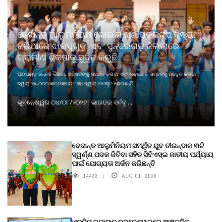
ବେଦାନ୍ତ ଆଲୁମିନିୟମ କୋଇଲା ଖଣି ପ୍ରକଳ୍ପ ବିଦ୍ୟା
ଜରିଆରେ ଝାରସୁଗୁଡ଼ା ଏବଂ ସୁନ୍ଦରଗଡ଼ ଜିଲ୍ଲାରେ
ଗ୍ରାମୀଣ ଶିକ୍ଷାକୁ ସୁଦୃଢ଼ କରୁଛି
ପାଠପଢାକୁ ଉନ୍ନତ କରିବା, ଶିକ୍ଷକଙ୍କୁ ସମର୍ଥନ କରିବା ଏବଂ ଶିକ୍ଷାଗତ ସମ୍ବଳକୁ ମଜବୁତ କରିବା
ଦ୍ୱାରା ୨୫,୦୦୦ ଛାତ୍ରଛାତ୍ରୀ ଏହା ଦ୍ୱାରା ଉପକୃତ ହୋଇଛନ୍ତି
ଭୁବନେଶ୍ୱର ୦୪/୦୮/୨୦୨୬ : ଭାରତର ସର୍ବବୃ ...
ବେଦାନ୍ତ ଆଲୁମିନିୟମ ସମର୍ଥିତ ଯୁବ ତୀରନ୍ଦାଜ ୩ଟି
ସ୍ୱର୍ଣ୍ଣ ପଦକ ଜିତିବା ସହିତ ସିବିଏସ୍ଇ ଜାତୀୟ ପର୍ଯ୍ୟାୟ
ପାଇଁ ଯୋଗ୍ୟତା ଅର୍ଜନ କରିଛନ୍ତି
14433
AUG 01, 2026
ଏକ୍ଜିମ ବ୍ୟାଙ୍କ ଭୁବନେଶ୍ୱରରେ ଆଞ୍ଚଳିକ