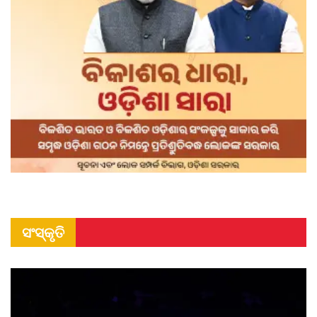
ସଂସ୍କୃତି