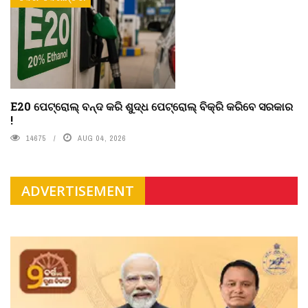
E20 ପେଟ୍ରୋଲ୍ ବନ୍ଦ କରି ଶୁଦ୍ଧ ପେଟ୍ରୋଲ୍ ବିକ୍ରି କରିବେ ସରକାର
!
14675
AUG 04, 2026
ADVERTISEMENT