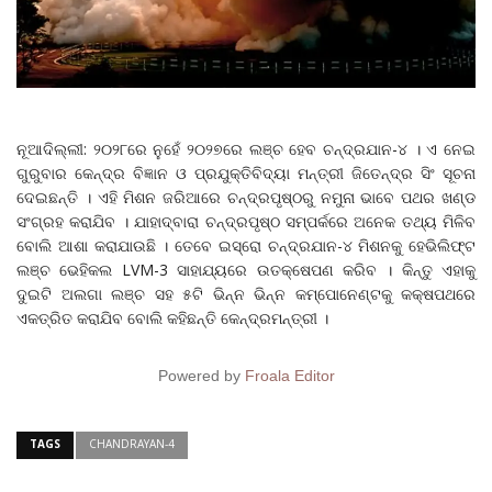
ନୂଆଦିଲ୍ଲୀ: ୨୦୨୮ରେ ନୁହେଁ ୨୦୨୭ରେ ଲଞ୍ଚ ହେବ ଚନ୍ଦ୍ରଯାନ-୪ । ଏ ନେଇ
ଗୁରୁବାର କେନ୍ଦ୍ର ବିଜ୍ଞାନ ଓ ପ୍ରଯୁକ୍ତିବିଦ୍ୟା ମନ୍ତ୍ରୀ ଜିତେନ୍ଦ୍ର ସିଂ ସୂଚନା
ଦେଇଛନ୍ତି । ଏହି ମିଶନ ଜରିଆରେ ଚନ୍ଦ୍ରପୃଷ୍ଠରୁ ନମୁନା ଭାବେ ପଥର ଖଣ୍ଡ
ସଂଗ୍ରହ କରାଯିବ । ଯାହାଦ୍ବାରା ଚନ୍ଦ୍ରପୃଷ୍ଠ ସମ୍ପର୍କରେ ଅନେକ ତଥ୍ୟ ମିଳିବ
ବୋଲି ଆଶା କରାଯାଉଛି । ତେବେ ଇସ୍ରୋ ଚନ୍ଦ୍ରଯାନ-୪ ମିଶନକୁ ହେଭିଲିଫ୍ଟ
ଲଞ୍ଚ ଭେହିକଲ LVM-3 ସାହାଯ୍ୟରେ ଉତକ୍ଷେପଣ କରିବ । କିନ୍ତୁ ଏହାକୁ
ଦୁଇଟି ଅଲଗା ଲଞ୍ଚ ସହ ୫ଟି ଭିନ୍ନ ଭିନ୍ନ କମ୍ପୋନେଣ୍ଟକୁ କକ୍ଷପଥରେ
ଏକତ୍ରିତ କରାଯିବ ବୋଲି କହିଛନ୍ତି କେନ୍ଦ୍ରମନ୍ତ୍ରୀ ।
Powered by
Froala Editor
TAGS
CHANDRAYAN-4