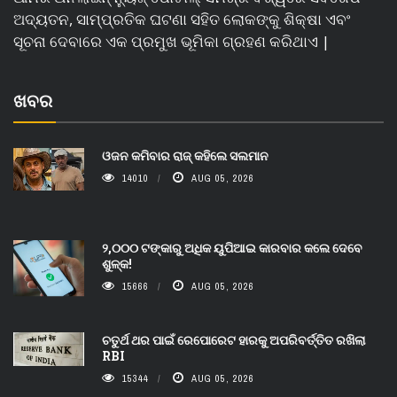
ଅଦ୍ୟତନ, ସାମ୍ପ୍ରତିକ ଘଟଣା ସହିତ ଲୋକଙ୍କୁ ଶିକ୍ଷା ଏବଂ
ସୂଚନା ଦେବାରେ ଏକ ପ୍ରମୁଖ ଭୂମିକା ଗ୍ରହଣ କରିଥାଏ |
ଖବର
ଓଜନ କମିବାର ରାଜ୍ କହିଲେ ସଲମାନ
14010
AUG 05, 2026
୨,୦୦୦ ଟଙ୍କାରୁ ଅଧିକ ୟୁପିଆଇ କାରବାର କଲେ ଦେବେ
ଶୁଳ୍କ!
15666
AUG 05, 2026
ଚତୁର୍ଥ ଥର ପାଇଁ ରେପୋରେଟ ହାରକୁ ଅପରିବର୍ତ୍ତିତ ରଖିଲା
RBI
15344
AUG 05, 2026