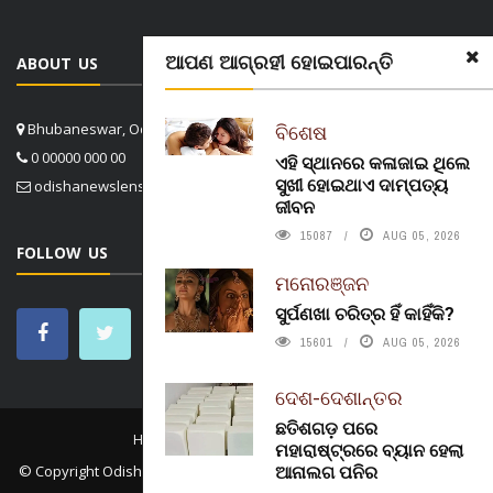
ଆପଣ ଆଗ୍ରହୀ ହୋଇପାରନ୍ତି
ABOUT US
Bhubaneswar, Odisha, India
ବିଶେଷ
0 00000 000 00
ଏହି ସ୍ଥାନରେ କଳାଜାଇ ଥିଲେ
ସୁଖୀ ହୋଇଥାଏ ଦାମ୍ପତ୍ୟ
odishanewslens@gmail.com
ଜୀବନ
15087
AUG 05, 2026
FOLLOW US
ମନୋରଞ୍ଜନ
ସୁର୍ପଣଖା ଚରିତ୍ର ହିଁ କାହିଁକି?
15601
AUG 05, 2026
ଦେଶ-ଦେଶାନ୍ତର
ଛତିଶଗଡ଼ ପରେ
HOME
CONTACT US
ABOUT US
ମହାରାଷ୍ଟ୍ରରେ ବ୍ୟାନ ହେଲା
ଆନାଲଗ ପନିର
© Copyright
Odisha News Lens 4.1
. All rights reserved. in association
with
Konect.In