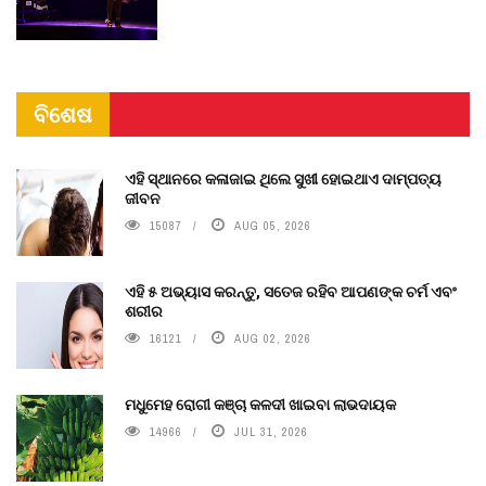
ବିଶେଷ
ଏହି ସ୍ଥାନରେ କଳାଜାଇ ଥିଲେ ସୁଖୀ ହୋଇଥାଏ ଦାମ୍ପତ୍ୟ
ଜୀବନ
15087
AUG 05, 2026
ଏହି ୫ ଅଭ୍ୟାସ କରନ୍ତୁ, ସତେଜ ରହିବ ଆପଣଙ୍କ ଚର୍ମ ଏବଂ
ଶରୀର
16121
AUG 02, 2026
ମଧୁମେହ ରୋଗୀ କଞ୍ଚା କଳଦୀ ଖାଇବା ଲାଭଦାୟକ
14966
JUL 31, 2026