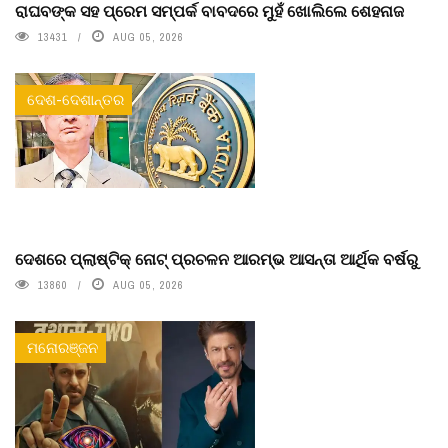
ରାଘବଙ୍କ ସହ ପ୍ରେମ ସମ୍ପର୍କ ବାବଦରେ ମୁହଁ ଖୋଲିଲେ ଶେହନାଜ
13431
AUG 05, 2026
ଦେଶ-ଦେଶାନ୍ତର
ଦେଶରେ ପ୍ଲାଷ୍ଟିକ୍ ନୋଟ୍‌ ପ୍ରଚଳନ ଆରମ୍ଭ ଆସନ୍ତା ଆର୍ଥିକ ବର୍ଷରୁ
13860
AUG 05, 2026
ମନୋରଞ୍ଜନ