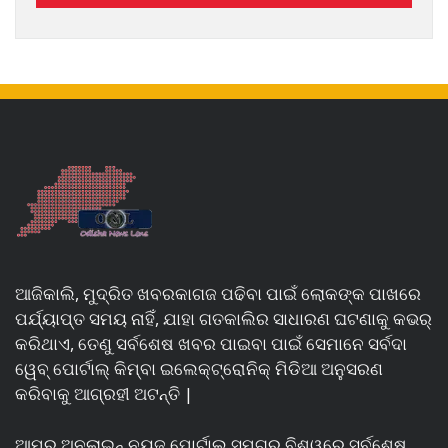
ଆଜିକାଲି, ମୁଦ୍ରିତ ଖବରକାଗଜ ପଢିବା ପାଇଁ ଲୋକଙ୍କ ପାଖରେ
ପର୍ଯ୍ୟାପ୍ତ ସମୟ ନାହିଁ, ଯାହା ଗତକାଲିର ସାଧାରଣ ଘଟଣାକୁ କଭର୍
କରିଥାଏ, ତେଣୁ ସର୍ବଶେଷ ଖବର ପାଇବା ପାଇଁ ସେମାନେ ସର୍ବଦା
ୱେବ୍ ପୋର୍ଟାଲ୍ କିମ୍ବା ଇଲେକ୍ଟ୍ରୋନିକ୍ ମିଡିଆ ଅନୁସରଣ
କରିବାକୁ ଆଗ୍ରହୀ ଅଟନ୍ତି |
ଆମର ଅନଲାଇନ୍ ନ୍ୟୁଜ୍ ପୋର୍ଟାଲ୍ ସମଗ୍ର ବିଶ୍ୱରେ ସର୍ବଶେଷ