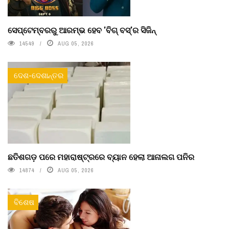
ସେପ୍ଟେମ୍ବରରୁ ଆରମ୍ଭ ହେବ 'ବିଗ୍ ବସ୍'ର ସିଜିନ୍
14549
AUG 05, 2026
ଦେଶ-ଦେଶାନ୍ତର
ଛତିଶଗଡ଼ ପରେ ମହାରାଷ୍ଟ୍ରରେ ବ୍ୟାନ ହେଲା ଆନାଲଗ ପନିର
14874
AUG 05, 2026
ବିଶେଷ