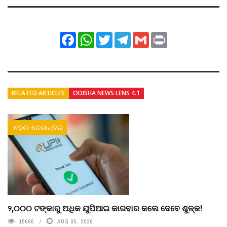
Facebook
WhatsApp
Twitter
Telegram
Gmail
Print
RELATED ARTICLES
ODISHA NEWS LENS 4.1
ଦେଶ-ଦେଶାନ୍ତର
୨,୦୦୦ ଟଙ୍କାରୁ ଅଧିକ ୟୁପିଆଇ କାରବାର କଲେ ଦେବେ ଶୁଳ୍କ!
15666
AUG 05, 2026