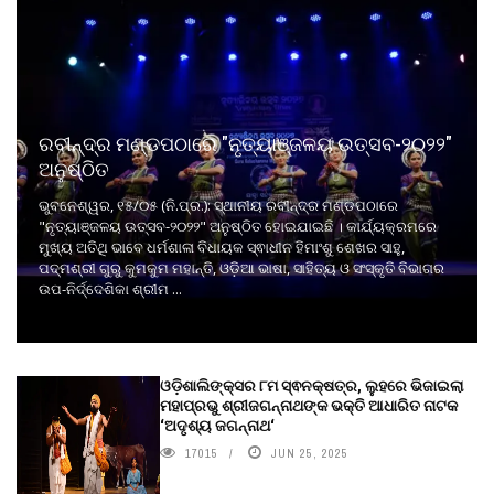
ରବୀନ୍ଦ୍ର ମଣ୍ଡପଠାରେ "ନୃତ୍ୟାଞ୍ଜଳୟ ଉତ୍ସବ-୨୦୨୨"
ଅନୁଷ୍ଠିତ
ଭୁବନେଶ୍ୱର, ୧୫/୦୫ (ନି.ପ୍ର.): ସ୍ଥାନୀୟ ରବୀନ୍ଦ୍ର ମଣ୍ଡପଠାରେ
"ନୃତ୍ୟାଞ୍ଜଳୟ ଉତ୍ସବ-୨୦୨୨" ଅନୁଷ୍ଠିତ ହୋଇଯାଇଛି । କାର୍ଯ୍ୟକ୍ରମରେ
ମୁଖ୍ୟ ଅତିଥି ଭାବେ ଧର୍ମଶାଳା ବିଧାୟକ ସ୍ଵାଧୀନ ହିମାଂଶୁ ଶେଖର ସାହୁ,
ପଦ୍ମଶ୍ରୀ ଗୁରୁ କୁମକୁମ ମହାନ୍ତି, ଓଡ଼ିଆ ଭାଷା, ସାହିତ୍ୟ ଓ ସଂସ୍କୃତି ବିଭାଗର
ଉପ-ନିର୍ଦ୍ଦେଶିକା ଶ୍ରୀମ ...
ଓଡ଼ିଶାଲିଙ୍କ୍ସର ୮ମ ସ୍ଵନକ୍ଷତ୍ର, ଲୁହରେ ଭିଜାଇଲା
ମହାପ୍ରଭୁ ଶ୍ରୀଜଗନ୍ନାଥଙ୍କ ଭକ୍ତି ଆଧାରିତ ନାଟକ
‘ଅଦୃଶ୍ୟ ଜଗନ୍ନାଥ‘
17015
JUN 25, 2025