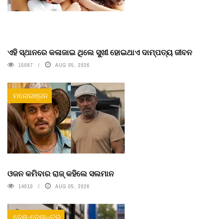
ଏହି ସ୍ଥାନରେ କଳାଜାଇ ଥିଲେ ସୁଖୀ ହୋଇଥାଏ ଦାମ୍ପତ୍ୟ ଜୀବନ
15087
AUG 05, 2026
ମନୋରଞ୍ଜନ
ଓଜନ କମିବାର ରାଜ୍ କହିଲେ ସଲମାନ
14010
AUG 05, 2026
ଦେଶ-ଦେଶାନ୍ତର