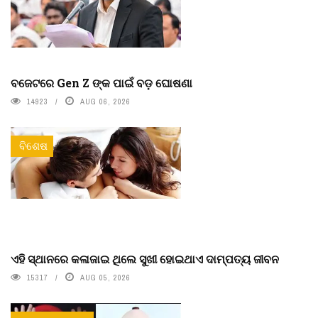
ବଜେଟରେ Gen Z ଙ୍କ ପାଇଁ ବଡ଼ ଘୋଷଣା
14923
AUG 06, 2026
ବିଶେଷ
ଏହି ସ୍ଥାନରେ କଳାଜାଇ ଥିଲେ ସୁଖୀ ହୋଇଥାଏ ଦାମ୍ପତ୍ୟ ଜୀବନ
15317
AUG 05, 2026