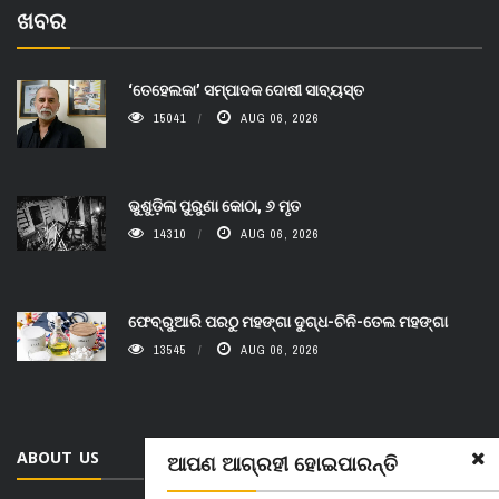
ଖବର
‘ତେହେଲକା’ ସମ୍ପାଦକ ଦୋଷୀ ସାବ୍ୟସ୍ତ
15041
AUG 06, 2026
ଭୁଶୁଡ଼ିଲା ପୁରୁଣା କୋଠା, ୬ ମୃତ
14310
AUG 06, 2026
ଫେବ୍ରୁଆରି ପରଠୁ ମହଙ୍ଗା ଦୁଗ୍ଧ-ଚିନି-ତେଲ ମହଙ୍ଗା
13545
AUG 06, 2026
ABOUT US
ଆପଣ ଆଗ୍ରହୀ ହୋଇପାରନ୍ତି