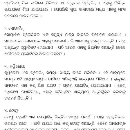
ପ୍ରତିକପ୍‌ ପିଛା ଡାଲିରେ ମିଳିଥାଏ ୧୮ ଗ୍ରାମର ପ୍ରୋଟିନ୍ । ଏହାକୁ ବିଭିନ୍ନ
ଉପାୟରେ ଖିଆ ଯାଇପାରେ । ଯେପରିକି ସୁପ୍, ସାଲାଡରେ ମଧ୍ୟ ଏହାକୁ ମାଂସ
ବଦଳରେ ଖାଇପାରିବେ ।
୨. ସୋୟାବିନ୍
ସୋୟାବିନ ପ୍ରୋଟିନର ଏକ ସମୃଦ୍ଧ ଉତ୍ସ ଭାବରେ ବିବେଚନା କରାଯାଏ ।
ସାଧାରଣତଃ ଲୋକମାନେ ଏହାକୁ ତରକାରୀ କରି ଖାଇବାକୁ ପସନ୍ଦ କରନ୍ତି । ଯାହା
ଅତ୍ୟନ୍ତ ସ୍ୱାଦିଷ୍ଟ ହୋଇଥାଏ । ଯଦି ଆପଣ ଏହାକୁ ନିୟମିତ ଖାଆନ୍ତି ତେବେ
ଶରୀରରେ ପ୍ରୋଟିନର ଅଭାବ ରହିବନି ।
୩. କ୍ୱିନୋଆ
କ୍ୱିନୋଆ ଏକ ପ୍ରୋଟିନ୍ ସମୃଦ୍ଧ ଖାଦ୍ୟ ଭାବେ ପରିଚିତ । ଏହି ଖାଦ୍ୟରେ
ସମସ୍ତ ୯ଟି ଅତ୍ୟାବଶ୍ୟକ ଆମିନୋ ଏସିଡ୍ ଏହି ଖାଦ୍ୟରେ ମିଳିଥାଏ । ରାନ୍ଧିବା
ସମୟରେ ଏହା କପ୍ ପିଛା ପ୍ରାୟ ୮ ଗ୍ରାମ ପ୍ରୋଟିନ୍ ଯୋଗାଇଥାଏ । ତେଣୁ
ଅଧିକାଂଶ ଡାଏଟିସିଆନ୍ ଏହାକୁ ଦୈନନ୍ଦିନ ଖାଦ୍ୟରେ ଅନ୍ତର୍ଭୁକ୍ତ କରିବାକୁ
ପରାମର୍ଶ ଦିଅନ୍ତି ।
୪. ଟୋଫୁ
ଟୋଫୁ ହେଉଛି ଏକ ସୋୟାବିନ୍ ଭିତ୍ତିକ ଖାଦ୍ୟ ପଦାର୍ଥ । ଯାହା ପ୍ରୋଟିନରେ
ଭରପୂର ଅଟେ । ଯଦି ଆପଣ ଅଧା କପ୍ ଟୋଫୁ ଖାଆନ୍ତି, ତେବେ ଆପଣଙ୍କ
ଶରୀରକୁ ପ୍ରାୟ ୧୫ ଗ୍ରାମ ପ୍ରୋଟିନ୍ ମିଳିବ । ଏହା ପନିର ପରି ଦେଖାଯାଏ, ଯଦିଓ