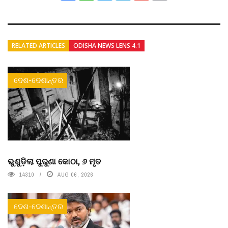
RELATED ARTICLES
ODISHA NEWS LENS 4.1
ଦେଶ-ଦେଶାନ୍ତର
ଭୁଶୁଡ଼ିଲା ପୁରୁଣା କୋଠା, ୬ ମୃତ
14310
AUG 06, 2026
ଦେଶ-ଦେଶାନ୍ତର