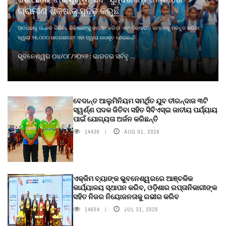
ଗ୍ରାମୀଣ ଶିକ୍ଷାକୁ ସୁଦୃଢ଼ କରୁଛି
ପାଠପଢାକୁ ଉନ୍ନତ କରିବା, ଶିକ୍ଷକଙ୍କୁ ସମର୍ଥନ କରିବା ଏବଂ ଶିକ୍ଷାଗତ ସମ୍ବଳକୁ ମଜବୁତ କରିବା
ଦ୍ୱାରା ୨୫,୦୦୦ ଛାତ୍ରଛାତ୍ରୀ ଏହା ଦ୍ୱାରା ଉପକୃତ ହୋଇଛନ୍ତି
ଭୁବନେଶ୍ୱର ୦୪/୦୮/୨୦୨୬ : ଭାରତର ସର୍ବବୃ ...
ବେଦାନ୍ତ ଆଲୁମିନିୟମ ସମର୍ଥିତ ଯୁବ ତୀରନ୍ଦାଜ ୩ଟି
ସ୍ୱର୍ଣ୍ଣ ପଦକ ଜିତିବା ସହିତ ସିବିଏସ୍ଇ ଜାତୀୟ ପର୍ଯ୍ୟାୟ
ପାଇଁ ଯୋଗ୍ୟତା ଅର୍ଜନ କରିଛନ୍ତି
14436
AUG 01, 2026
ଏକ୍ଜିମ ବ୍ୟାଙ୍କ ଭୁବନେଶ୍ୱରରେ ଆଞ୍ଚଳିକ
କାର୍ଯ୍ୟାଳୟ ସ୍ଥାପନ କରିବ, ଓଡ଼ିଶାର ରପ୍ତାନିକାରୀଙ୍କ
ସହିତ ନିଜର ନିୟୋଜନତାକୁ ଗଭୀର କରିବ
14604
JUL 31, 2026