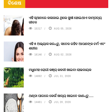
ବିଶେଷ
ଏହି ସ୍ଥାନରେ କଳାଜାଇ ଥିଲେ ସୁଖୀ ହୋଇଥାଏ ଦାମ୍ପତ୍ୟ
ଜୀବନ
15317
AUG 05, 2026
ଏହି ୫ ଅଭ୍ୟାସ କରନ୍ତୁ, ସତେଜ ରହିବ ଆପଣଙ୍କ ଚର୍ମ ଏବଂ
ଶରୀର
16146
AUG 02, 2026
ମଧୁମେହ ରୋଗୀ କଞ୍ଚା କଳଦୀ ଖାଇବା ଲାଭଦାୟକ
14992
JUL 31, 2026
ଥଣ୍ଡା ପାଗରେ କେଉଁ ଖାଦ୍ୟ ଖାଇବେ ଜାଣନ୍ତୁ.....
14491
JUL 28, 2026