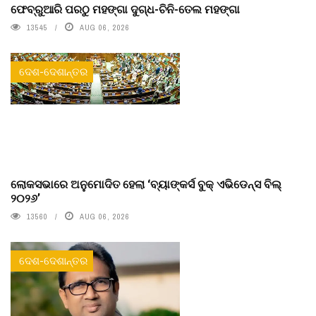
ଫେବ୍ରୁଆରି ପରଠୁ ମହଙ୍ଗା ଦୁଗ୍ଧ-ଚିନି-ତେଲ ମହଙ୍ଗା
13545
AUG 06, 2026
ଦେଶ-ଦେଶାନ୍ତର
ଲୋକସଭାରେ ଅନୁମୋଦିତ ହେଲା ‘ବ୍ୟାଙ୍କର୍ସ ବୁକ୍ ଏଭିଡେନ୍ସ ବିଲ୍
୨୦୨୬’
13560
AUG 06, 2026
ଦେଶ-ଦେଶାନ୍ତର