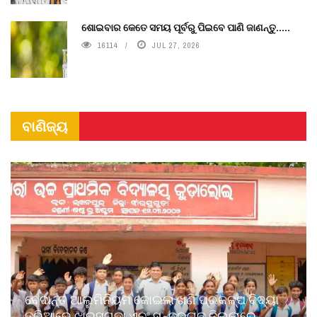
ଶୋଇବାର କେତେ ସମୟ ପୂର୍ବରୁ ପିଇବେ ପାଣି ଜାଣନ୍ତୁ.....
16114
JUL 27, 2026
ବାଣିଜ୍ୟ
ବେଦାନ୍ତ ଆଲୁମିନିୟମ କୋଇଲା ଖଣି ପ୍ରକଳ୍ପ ବିଦ୍ୟା
ଜରିଆରେ ଝାରସୁଗୁଡ଼ା ଏବଂ ସୁନ୍ଦରଗଡ଼ ଜିଲ୍ଲାରେ