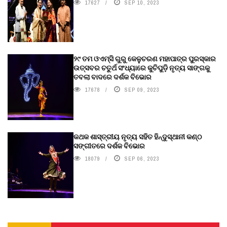
17627
SEP 10, 2023
୨୯ ତମ ଓଏମ୍‌ସି ଗୁରୁ କେଳୁଚରଣ ମହାପାତ୍ର ପୁରସ୍କାର
ଉତ୍ସବର ଚତୁର୍ଥ ସଂଧ୍ୟାରେ କୁଚିପୁଡ଼ି ନୃତ୍ୟ ସାଙ୍ଗକୁ
ତବଲା ବାଦରେ ଦର୍ଶକ ବିଭୋର
17678
SEP 09, 2023
କଥକ ଶାସ୍ତ୍ରୀୟ ନୃତ୍ୟ ସହିତ ହିନ୍ଦୁସ୍ଥାନୀ କଣ୍ଠ
ସଙ୍ଗୀତରେ ଦର୍ଶକ ବିଭୋର
18079
SEP 06, 2023