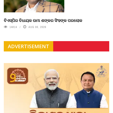
ବିଏସ୍‌ପିର ବିଧାୟକ ଉମା ଶଙ୍କର ସିଂହଙ୍କ ପରଲୋକ
14814
AUG 06, 2026
ADVERTISEMENT