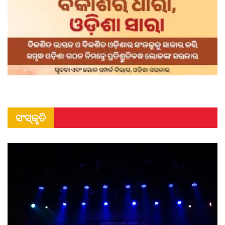
ସଂସ୍କୃତି