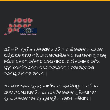
ଆଜିକାଲି, ମୁଦ୍ରିତ ଖବରକାଗଜ ପଢିବା ପାଇଁ ଲୋକଙ୍କ ପାଖରେ
ପର୍ଯ୍ୟାପ୍ତ ସମୟ ନାହିଁ, ଯାହା ଗତକାଲିର ସାଧାରଣ ଘଟଣାକୁ କଭର୍
କରିଥାଏ, ତେଣୁ ସର୍ବଶେଷ ଖବର ପାଇବା ପାଇଁ ସେମାନେ ସର୍ବଦା
ୱେବ୍ ପୋର୍ଟାଲ୍ କିମ୍ବା ଇଲେକ୍ଟ୍ରୋନିକ୍ ମିଡିଆ ଅନୁସରଣ
କରିବାକୁ ଆଗ୍ରହୀ ଅଟନ୍ତି |
ଆମର ଅନଲାଇନ୍ ନ୍ୟୁଜ୍ ପୋର୍ଟାଲ୍ ସମଗ୍ର ବିଶ୍ୱରେ ସର୍ବଶେଷ
ଅଦ୍ୟତନ, ସାମ୍ପ୍ରତିକ ଘଟଣା ସହିତ ଲୋକଙ୍କୁ ଶିକ୍ଷା ଏବଂ
ସୂଚନା ଦେବାରେ ଏକ ପ୍ରମୁଖ ଭୂମିକା ଗ୍ରହଣ କରିଥାଏ |