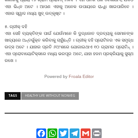
ଏହା ଭିନ୍ନ ଅଟେ । ଆପଣ ଏହାକୁ ଅନେକ ଉପାୟରେ ରାନ୍ଧି ଖାଇପାରିବେ ।
ଏହାର ସ୍ୱାଦ ମଧ୍ୟ ଖୁବ୍ ଉତ୍କୃଷ୍ଟ ।
୫. ଗ୍ରୀକ୍ ଦହି
ଏହା ସେହି ବ୍ୟକ୍ତିଙ୍କ ପାଇଁ ଯେଉଁମାନେ କି ଦୁଗ୍ଧଜାତ ଦ୍ରବ୍ୟକୁ ସେମାନଙ୍କ
ଖାଦ୍ୟରେ ଅନ୍ତର୍ଭୁକ୍ତ କରିବାକୁ ଚାହୁଁଛନ୍ତି । ଗ୍ରୀକ୍ ଦହି ପ୍ରୋଟିନର ଏକ ସମୃଦ୍ଧ
ଉତ୍ସ ଅଟେ । ଯାହାର ପ୍ରତି ୬ଅଂଶରେ ଯୋଗାଇଥାଏ ୧୦ ଗ୍ରାମର ପ୍ରୋଟିନ୍ ।
ଏହା ପ୍ରୋବାୟୋଟିକ୍ସରେ ମଧ୍ୟ ଭରପୂର ଅଟେ, ଯାହା ହଜମ ପ୍ରକ୍ରିୟାକୁ ସୁସ୍ଥ
ରଖେ ।
Powered by
Froala Editor
TAGS
HEALTHY LIFE WITHOUT NONVEG
Facebook
WhatsApp
Twitter
Telegram
Gmail
Print