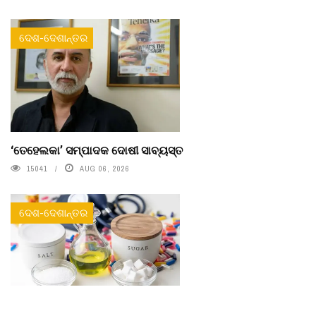
ଦେଶ-ଦେଶାନ୍ତର
‘ତେହେଲକା’ ସମ୍ପାଦକ ଦୋଷୀ ସାବ୍ୟସ୍ତ
15041
AUG 06, 2026
ଦେଶ-ଦେଶାନ୍ତର