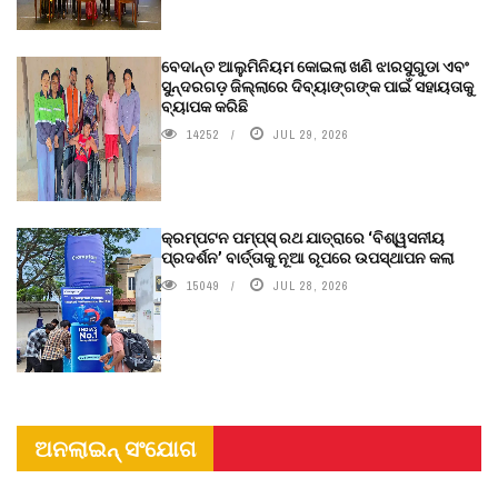
ବେଦାନ୍ତ ଆଲୁମିନିୟମ କୋଇଲା ଖଣି ଝାରସୁଗୁଡା ଏବଂ
ସୁନ୍ଦରଗଡ଼ ଜିଲ୍ଲାରେ ଦିବ୍ୟାଙ୍ଗଙ୍କ ପାଇଁ ସହାୟତାକୁ
ବ୍ୟାପକ କରିଛି
14252
JUL 29, 2026
କ୍ରମ୍ପଟନ ପମ୍ପ୍‌ସ୍‌ ରଥ ଯାତ୍ରାରେ ‘ବିଶ୍ୱସନୀୟ
ପ୍ରଦର୍ଶନ’ ବାର୍ତ୍ତାକୁ ନୂଆ ରୂପରେ ଉପସ୍ଥାପନ କଲା
15049
JUL 28, 2026
ଅନଲାଇନ୍ ସଂଯୋଗ