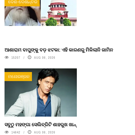
ଦେଶ-ଦେଶାନ୍ତର
ଆଶାରାମ ବାପୁଙ୍କୁ ବଡ଼ ଝଟକା: ଏହି କାରଣରୁ ମିଳିଲାନି ଜାମିନ
15207
AUG 06, 2026
ମନୋରଞ୍ଜନ
ସବୁଠୁ ମହଙ୍ଗା ସେଲିବ୍ରିଟି ଶାହରୁଖ ଖାନ୍
14642
AUG 06, 2026