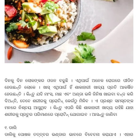
ଦିନକୁ ଦିନ ଲୋକଙ୍କର ଓଜନ ବଢୁଛି । ଏଥିପାଇଁ ଅନେକ ରୋଗରେ ପୀଡିତ
ହେଉଛନ୍ତି ଲୋକେ । ଖାସ୍‌ ଏଥିପାଇଁ ହିଁ ଶାକାହାରୀ ଖାଦ୍ୟ ପ୍ରତି ଆକର୍ଷିତ
ହେଉଛନ୍ତି । କିନ୍ତୁ ଯଦି ମାଂସ, ମାଛ ଏବଂ ଅଣ୍ଡା ଭଳି ଜିନିଷ ଖାଇବା ବନ୍ଦ କରି
ଦିଅନ୍ତି, ତେବେ ଶରୀରକୁ ପ୍ରୋଟିନ୍ କେଉଁଠୁ ମିଳିବ । ଏ ପ୍ରଶ୍ନ ସମସ୍ତଙ୍କ
ମନରେ ନିଶ୍ଚୟ ଆସୁଥିବ । କିନ୍ତୁ ଏପରି କିଛି ଶାକାହାରୀ ଖାଦ୍ୟ ରହିଛି ଯାହା
ଶରୀରକୁ ପ୍ରଚୁର ପରିମାଣରେ ପ୍ରୋଟିନ୍‌ ଯୋଗାଇବ । ଆସନ୍ତୁ ଜାଣିବା
୧. ଡାଲି
ଡାଲିକୁ ପୋଷକ ତତ୍ତ୍ବର ଭଣ୍ଡାର ଭାବରେ ବିବେଚନା କରାଯାଏ । ଏହାର