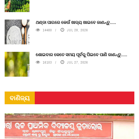
ଥଣ୍ଡା ପାଗରେ କେଉଁ ଖାଦ୍ୟ ଖାଇବେ ଜାଣନ୍ତୁ.....
14480
JUL 28, 2026
ଶୋଇବାର କେତେ ସମୟ ପୂର୍ବରୁ ପିଇବେ ପାଣି ଜାଣନ୍ତୁ.....
16103
JUL 27, 2026
ବାଣିଜ୍ୟ