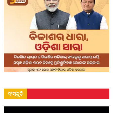
ସଂସ୍କୃତି