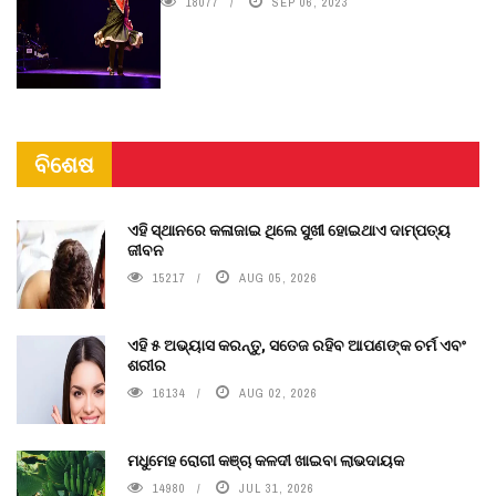
18077
SEP 06, 2023
ବିଶେଷ
ଏହି ସ୍ଥାନରେ କଳାଜାଇ ଥିଲେ ସୁଖୀ ହୋଇଥାଏ ଦାମ୍ପତ୍ୟ
ଜୀବନ
15217
AUG 05, 2026
ଏହି ୫ ଅଭ୍ୟାସ କରନ୍ତୁ, ସତେଜ ରହିବ ଆପଣଙ୍କ ଚର୍ମ ଏବଂ
ଶରୀର
16134
AUG 02, 2026
ମଧୁମେହ ରୋଗୀ କଞ୍ଚା କଳଦୀ ଖାଇବା ଲାଭଦାୟକ
14980
JUL 31, 2026