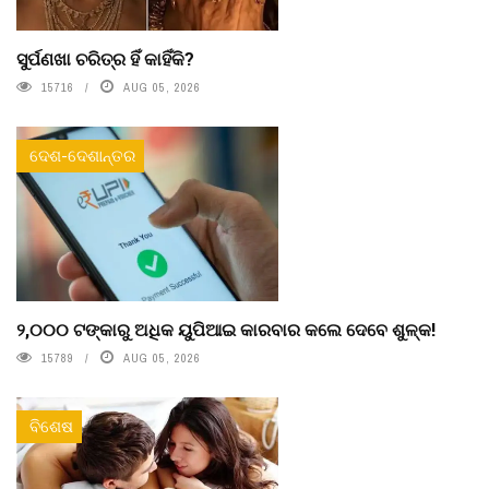
ସୁର୍ପଣଖା ଚରିତ୍ର ହିଁ କାହିଁକି?
15716
AUG 05, 2026
ଦେଶ-ଦେଶାନ୍ତର
୨,୦୦୦ ଟଙ୍କାରୁ ଅଧିକ ୟୁପିଆଇ କାରବାର କଲେ ଦେବେ ଶୁଳ୍କ!
15789
AUG 05, 2026
ବିଶେଷ