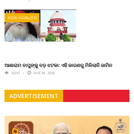
ଦେଶ-ଦେଶାନ୍ତର
ଆଶାରାମ ବାପୁଙ୍କୁ ବଡ଼ ଝଟକା: ଏହି କାରଣରୁ ମିଳିଲାନି ଜାମିନ
15107
AUG 06, 2026
ADVERTISEMENT