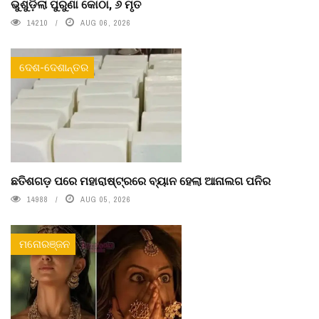
ଭୁଶୁଡ଼ିଲା ପୁରୁଣା କୋଠା, ୬ ମୃତ
14210
AUG 06, 2026
ଦେଶ-ଦେଶାନ୍ତର
ଛତିଶଗଡ଼ ପରେ ମହାରାଷ୍ଟ୍ରରେ ବ୍ୟାନ ହେଲା ଆନାଲଗ ପନିର
14988
AUG 05, 2026
ମନୋରଞ୍ଜନ