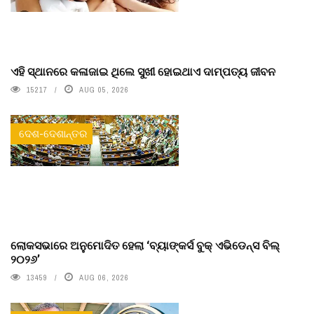
ଏହି ସ୍ଥାନରେ କଳାଜାଇ ଥିଲେ ସୁଖୀ ହୋଇଥାଏ ଦାମ୍ପତ୍ୟ ଜୀବନ
15217
AUG 05, 2026
ଦେଶ-ଦେଶାନ୍ତର
ଲୋକସଭାରେ ଅନୁମୋଦିତ ହେଲା ‘ବ୍ୟାଙ୍କର୍ସ ବୁକ୍ ଏଭିଡେନ୍ସ ବିଲ୍
୨୦୨୬’
13459
AUG 06, 2026