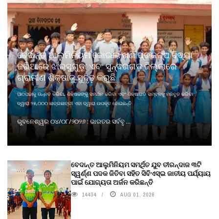
ବେଦାନ୍ତ ଆଲୁମିନିୟମ କୋଇଲା ଖଣି ପ୍ରକଳ୍ପ ବିଦ୍ୟା
ଜରିଆରେ ଝାରସୁଗୁଡ଼ା ଏବଂ ସୁନ୍ଦରଗଡ଼ ଜିଲ୍ଲାରେ
ଗ୍ରାମୀଣ ଶିକ୍ଷାକୁ ସୁଦୃଢ଼ କରୁଛି
ପାଠପଢାକୁ ଉନ୍ନତ କରିବା, ଶିକ୍ଷକଙ୍କୁ ସମର୍ଥନ କରିବା ଏବଂ ଶିକ୍ଷାଗତ ସମ୍ବଳକୁ ମଜବୁତ କରିବା
ଦ୍ୱାରା ୨୫,୦୦୦ ଛାତ୍ରଛାତ୍ରୀ ଏହା ଦ୍ୱାରା ଉପକୃତ ହୋଇଛନ୍ତି
ଭୁବନେଶ୍ୱର ୦୪/୦୮/୨୦୨୬ : ଭାରତର ସର୍ବବୃ ...
ବେଦାନ୍ତ ଆଲୁମିନିୟମ ସମର୍ଥିତ ଯୁବ ତୀରନ୍ଦାଜ ୩ଟି
ସ୍ୱର୍ଣ୍ଣ ପଦକ ଜିତିବା ସହିତ ସିବିଏସ୍ଇ ଜାତୀୟ ପର୍ଯ୍ୟାୟ
ପାଇଁ ଯୋଗ୍ୟତା ଅର୍ଜନ କରିଛନ୍ତି
14434
AUG 01, 2026