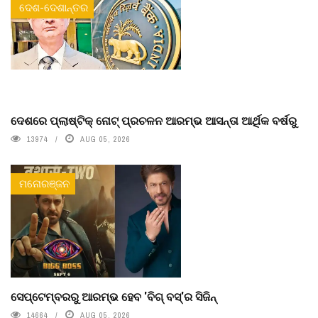
ଦେଶ-ଦେଶାନ୍ତର
ଦେଶରେ ପ୍ଲାଷ୍ଟିକ୍ ନୋଟ୍‌ ପ୍ରଚଳନ ଆରମ୍ଭ ଆସନ୍ତା ଆର୍ଥିକ ବର୍ଷରୁ
13974
AUG 05, 2026
ମନୋରଞ୍ଜନ
ସେପ୍ଟେମ୍ବରରୁ ଆରମ୍ଭ ହେବ 'ବିଗ୍ ବସ୍'ର ସିଜିନ୍
14664
AUG 05, 2026