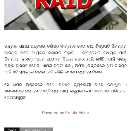
ଭଦ୍ରକ: ଧାମରା ଅଞ୍ଚଳର ବରିଷ୍ଠ କଂଗ୍ରେସ ନେତା ତଥା ଶିଳ୍ପପତି ଦିଗମ୍ବର
ଦାସଙ୍କ ଘରେ ଆୟକର ବିଭାଗର ଚଢ଼ାଉ । କଂଗ୍ରେସର ବିଧାୟକ ପାର୍ଥୀ
ଦିଗମ୍ବର ଦାସଙ୍କ ଘରେ ଆୟକର ବିଭାଗ ଚଢ଼ାଉ ଜାରି ରଖିଛି। ଆଜି ସକାଳୁ
ତାଙ୍କ ବାସଗୃହ ସମେତ, ଧାମରା ବରଫ କଳ , ଅଫିସ ,ଭଦ୍ରକରେ ଥିବା ବାସଗୃହ
ଆଦି ୪ଟି ସ୍ଥାନରେ ଚଢ଼ାଉ ଜାରି ରଖିଛି ଇନକମ ଟ୍ୟାକ୍ସ ବିଭାଗ ।
ସେ ଧାମରା ଅଞ୍ଚଳରେ ଜଣେ ବିଶିଷ୍ଟ ବ୍ୟବସାୟୀ ଭାବେ ଜଣାଶୁଣା ।
ସରକାରଙ୍କ ଟ୍ୟାକ୍ସ ଫାଙ୍କି ବ୍ୟବସାୟ କରୁଥିବା କଥା ବାରମ୍ବାର ଅଭିଯୋଗ
ହୋଇଆସୁଥିଲା ।
Powered by
Froala Editor
TAGS
INCOME TAX RAID