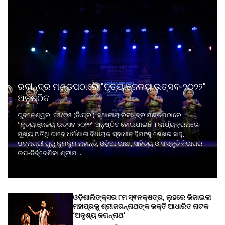
ରବୀନ୍ଦ୍ର ମଣ୍ଡପଠାରେ "ନୃତ୍ୟାଞ୍ଜଳୟ ଉତ୍ସବ-୨୦୨୨"
ଅନୁଷ୍ଠିତ
ଭୁବନେଶ୍ୱର, ୧୫/୦୫ (ନି.ପ୍ର.): ସ୍ଥାନୀୟ ରବୀନ୍ଦ୍ର ମଣ୍ଡପଠାରେ
"ନୃତ୍ୟାଞ୍ଜଳୟ ଉତ୍ସବ-୨୦୨୨" ଅନୁଷ୍ଠିତ ହୋଇଯାଇଛି । କାର୍ଯ୍ୟକ୍ରମରେ
ମୁଖ୍ୟ ଅତିଥି ଭାବେ ଧର୍ମଶାଳା ବିଧାୟକ ସ୍ଵାଧୀନ ହିମାଂଶୁ ଶେଖର ସାହୁ,
ପଦ୍ମଶ୍ରୀ ଗୁରୁ କୁମକୁମ ମହାନ୍ତି, ଓଡ଼ିଆ ଭାଷା, ସାହିତ୍ୟ ଓ ସଂସ୍କୃତି ବିଭାଗର
ଉପ-ନିର୍ଦ୍ଦେଶିକା ଶ୍ରୀମ ...
ଓଡ଼ିଶାଲିଙ୍କ୍ସର ୮ମ ସ୍ଵନକ୍ଷତ୍ର, ଲୁହରେ ଭିଜାଇଲା
ମହାପ୍ରଭୁ ଶ୍ରୀଜଗନ୍ନାଥଙ୍କ ଭକ୍ତି ଆଧାରିତ ନାଟକ
‘ଅଦୃଶ୍ୟ ଜଗନ୍ନାଥ‘