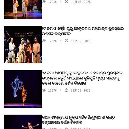
17016
JUN 25, 2025
୨୯ ତମ ଓଏମ୍‌ସି. ଗୁରୁ କେଳୁଚରଣ ମହାପାତ୍ର ପୁରସ୍କାର
ଉତ୍ସବ ଉଦ୍‍ଯାପିତ
17625
SEP 10, 2023
୨୯ ତମ ଓଏମ୍‌ସି ଗୁରୁ କେଳୁଚରଣ ମହାପାତ୍ର ପୁରସ୍କାର
ଉତ୍ସବର ଚତୁର୍ଥ ସଂଧ୍ୟାରେ କୁଚିପୁଡ଼ି ନୃତ୍ୟ ସାଙ୍ଗକୁ
ତବଲା ବାଦରେ ଦର୍ଶକ ବିଭୋର
17676
SEP 09, 2023
କଥକ ଶାସ୍ତ୍ରୀୟ ନୃତ୍ୟ ସହିତ ହିନ୍ଦୁସ୍ଥାନୀ କଣ୍ଠ
ସଙ୍ଗୀତରେ ଦର୍ଶକ ବିଭୋର