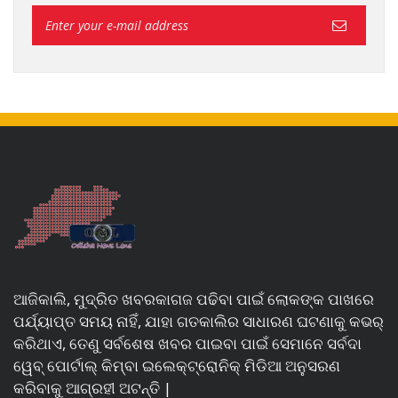
ଆଜିକାଲି, ମୁଦ୍ରିତ ଖବରକାଗଜ ପଢିବା ପାଇଁ ଲୋକଙ୍କ ପାଖରେ
ପର୍ଯ୍ୟାପ୍ତ ସମୟ ନାହିଁ, ଯାହା ଗତକାଲିର ସାଧାରଣ ଘଟଣାକୁ କଭର୍
କରିଥାଏ, ତେଣୁ ସର୍ବଶେଷ ଖବର ପାଇବା ପାଇଁ ସେମାନେ ସର୍ବଦା
ୱେବ୍ ପୋର୍ଟାଲ୍ କିମ୍ବା ଇଲେକ୍ଟ୍ରୋନିକ୍ ମିଡିଆ ଅନୁସରଣ
କରିବାକୁ ଆଗ୍ରହୀ ଅଟନ୍ତି |