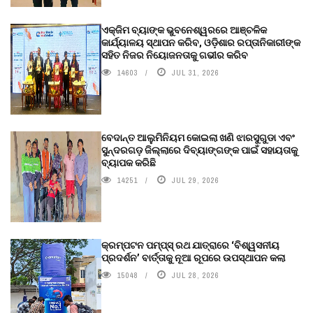
ଏକ୍ଜିମ ବ୍ୟାଙ୍କ ଭୁବନେଶ୍ୱରରେ ଆଞ୍ଚଳିକ
କାର୍ଯ୍ୟାଳୟ ସ୍ଥାପନ କରିବ, ଓଡ଼ିଶାର ରପ୍ତାନିକାରୀଙ୍କ
ସହିତ ନିଜର ନିୟୋଜନତାକୁ ଗଭୀର କରିବ
14603
JUL 31, 2026
ବେଦାନ୍ତ ଆଲୁମିନିୟମ କୋଇଲା ଖଣି ଝାରସୁଗୁଡା ଏବଂ
ସୁନ୍ଦରଗଡ଼ ଜିଲ୍ଲାରେ ଦିବ୍ୟାଙ୍ଗଙ୍କ ପାଇଁ ସହାୟତାକୁ
ବ୍ୟାପକ କରିଛି
14251
JUL 29, 2026
କ୍ରମ୍ପଟନ ପମ୍ପ୍‌ସ୍‌ ରଥ ଯାତ୍ରାରେ ‘ବିଶ୍ୱସନୀୟ
ପ୍ରଦର୍ଶନ’ ବାର୍ତ୍ତାକୁ ନୂଆ ରୂପରେ ଉପସ୍ଥାପନ କଲା
15048
JUL 28, 2026