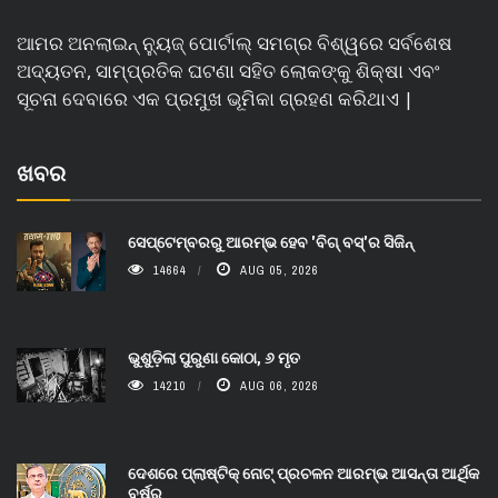
ଆମର ଅନଲାଇନ୍ ନ୍ୟୁଜ୍ ପୋର୍ଟାଲ୍ ସମଗ୍ର ବିଶ୍ୱରେ ସର୍ବଶେଷ
ଅଦ୍ୟତନ, ସାମ୍ପ୍ରତିକ ଘଟଣା ସହିତ ଲୋକଙ୍କୁ ଶିକ୍ଷା ଏବଂ
ସୂଚନା ଦେବାରେ ଏକ ପ୍ରମୁଖ ଭୂମିକା ଗ୍ରହଣ କରିଥାଏ |
ଖବର
ସେପ୍ଟେମ୍ବରରୁ ଆରମ୍ଭ ହେବ 'ବିଗ୍ ବସ୍'ର ସିଜିନ୍
14664
AUG 05, 2026
ଭୁଶୁଡ଼ିଲା ପୁରୁଣା କୋଠା, ୬ ମୃତ
14210
AUG 06, 2026
ଦେଶରେ ପ୍ଲାଷ୍ଟିକ୍ ନୋଟ୍‌ ପ୍ରଚଳନ ଆରମ୍ଭ ଆସନ୍ତା ଆର୍ଥିକ
ବର୍ଷରୁ