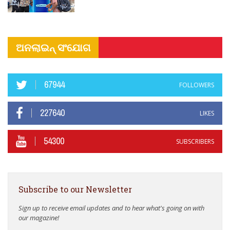
ଅନଲାଇନ୍ ସଂଯୋଗ
67944
FOLLOWERS
227640
LIKES
54300
SUBSCRIBERS
Subscribe to our Newsletter
Sign up to receive email updates and to hear what's going on with
our magazine!