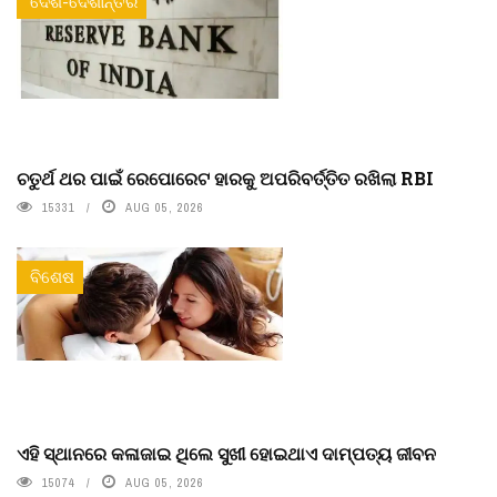
ଦେଶ-ଦେଶାନ୍ତର
ଚତୁର୍ଥ ଥର ପାଇଁ ରେପୋରେଟ ହାରକୁ ଅପରିବର୍ତ୍ତିତ ରଖିଲା RBI
15331
AUG 05, 2026
ବିଶେଷ
ଏହି ସ୍ଥାନରେ କଳାଜାଇ ଥିଲେ ସୁଖୀ ହୋଇଥାଏ ଦାମ୍ପତ୍ୟ ଜୀବନ
15074
AUG 05, 2026