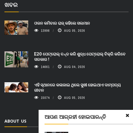
ଖବର
ଓଜନ କମିବାର ରାଜ୍ କହିଲେ ସଲମାନ
13996
AUG 05, 2026
E20 ପେଟ୍ରୋଲ୍ ବନ୍ଦ କରି ଶୁଦ୍ଧ ପେଟ୍ରୋଲ୍ ବିକ୍ରି କରିବେ
ସରକାର !
14661
AUG 04, 2026
ଏହି ସ୍ଥାନରେ କଳାଜାଇ ଥିଲେ ସୁଖୀ ହୋଇଥାଏ ଦାମ୍ପତ୍ୟ
ଜୀବନ
15074
AUG 05, 2026
ଆପଣ ଆଗ୍ରହୀ ହୋଇପାରନ୍ତି
ABOUT US