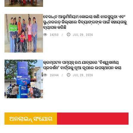
ବେଦାନ୍ତ ଆଲୁମିନିୟମ କୋଇଲା ଖଣି ଝାରସୁଗୁଡା ଏବଂ
ସୁନ୍ଦରଗଡ଼ ଜିଲ୍ଲାରେ ଦିବ୍ୟାଙ୍ଗଙ୍କ ପାଇଁ ସହାୟତାକୁ
ବ୍ୟାପକ କରିଛି
14250
JUL 29, 2026
କ୍ରମ୍ପଟନ ପମ୍ପ୍‌ସ୍‌ ରଥ ଯାତ୍ରାରେ ‘ବିଶ୍ୱସନୀୟ
ପ୍ରଦର୍ଶନ’ ବାର୍ତ୍ତାକୁ ନୂଆ ରୂପରେ ଉପସ୍ଥାପନ କଲା
15044
JUL 28, 2026
ଅନଲାଇନ୍ ସଂଯୋଗ