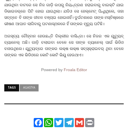
ଯାଉଥିବା ବାଟରେ ସେ ନିଜ ଗାଡ଼ି ଉପରୁ ନିୟନ୍ତ୍ରଣ ହରାଇବାରୁ ବାଇକ୍‌ଟି ଯାଇ
ଡିଭାଇଡର୍‌ରେ ପିଟି ହୋଇ ଯାଇଥିଲା। ଯଦିଓ ସେ ହେଲ୍‌ମେଟ୍‌ ପିନ୍ଧିଥିଲେ, ତାହା
ସତ୍ତ୍ବେ ବି ତାଙ୍କ ଜୀବନ ବଞ୍ଚାଇ ହୋଇନାହିଁ। ଦୁର୍ଘଟଣାରେ ତାଙ୍କ ମସ୍ତିଷ୍କରେ
ଭୀଷଣ ଆଘାତ ଲାଗିବାରୁ ଘଟଣାସ୍ଥ‌ଳରେ ହିଁ ତାଙ୍କର ମୃତ୍ୟୁ ଘଟିଛି।
ଅଗସ୍ତ୍ୟ ଚୌହ୍ବାନ ହେଉଛନ୍ତି ଦିଲ୍ଲୀର ବାସିନ୍ଦା। ସେ ନିଜର ଏକ ୟୁଟ୍ୟୁବ୍‌
ଚ୍ୟାନେଲ୍‌ ଅଛି। ଗାଡ଼ି ଚଲାଇବା ବେଳେ ସେ ତାଙ୍କ ଚ୍ୟାନେଲ୍‌ ପାଇଁ ଭିଡିଓ
ବନାଉଥିଲେ। ୟୁଟ୍ୟୁବ୍‌ରେ ତାଙ୍କର ଲକ୍ଷ ଲକ୍ଷ ସବ୍‌ସ୍କ୍ରାଇବର୍‌ ଥିବା ବେଳେ
ତାଙ୍କର ଏକ ଭିଡିଓରେ ‌କୋଟି କୋଟି ଭିୟୁ ହେଉଥାଏ।
Powered by
Froala Editor
TAGS
AGASTYA
Facebook
WhatsApp
Twitter
Telegram
Gmail
Print