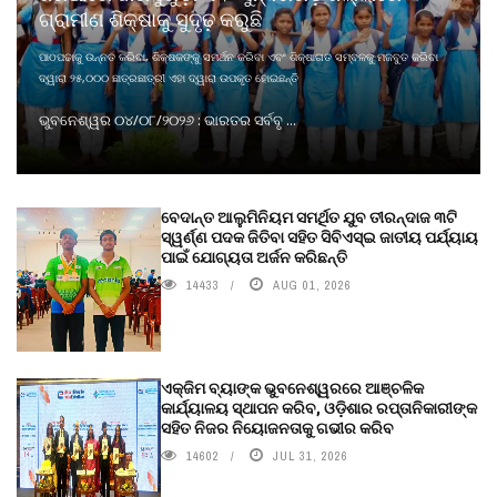
ଗ୍ରାମୀଣ ଶିକ୍ଷାକୁ ସୁଦୃଢ଼ କରୁଛି
ପାଠପଢାକୁ ଉନ୍ନତ କରିବା, ଶିକ୍ଷକଙ୍କୁ ସମର୍ଥନ କରିବା ଏବଂ ଶିକ୍ଷାଗତ ସମ୍ବଳକୁ ମଜବୁତ କରିବା
ଦ୍ୱାରା ୨୫,୦୦୦ ଛାତ୍ରଛାତ୍ରୀ ଏହା ଦ୍ୱାରା ଉପକୃତ ହୋଇଛନ୍ତି
ଭୁବନେଶ୍ୱର ୦୪/୦୮/୨୦୨୬ : ଭାରତର ସର୍ବବୃ ...
ବେଦାନ୍ତ ଆଲୁମିନିୟମ ସମର୍ଥିତ ଯୁବ ତୀରନ୍ଦାଜ ୩ଟି
ସ୍ୱର୍ଣ୍ଣ ପଦକ ଜିତିବା ସହିତ ସିବିଏସ୍ଇ ଜାତୀୟ ପର୍ଯ୍ୟାୟ
ପାଇଁ ଯୋଗ୍ୟତା ଅର୍ଜନ କରିଛନ୍ତି
14433
AUG 01, 2026
ଏକ୍ଜିମ ବ୍ୟାଙ୍କ ଭୁବନେଶ୍ୱରରେ ଆଞ୍ଚଳିକ
କାର୍ଯ୍ୟାଳୟ ସ୍ଥାପନ କରିବ, ଓଡ଼ିଶାର ରପ୍ତାନିକାରୀଙ୍କ
ସହିତ ନିଜର ନିୟୋଜନତାକୁ ଗଭୀର କରିବ
14602
JUL 31, 2026