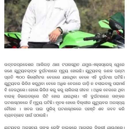
ଉତ୍ତରପ୍ରଦେଶର ଆଲିଗଡ଼ ଥାନା ଟପଲସ୍ଥିତ ଯମୁନା-ଏକ୍ସପ୍ରେସ୍‌ ୱେ‌ରେ
ଜଣେ ୟୁଟ୍ୟୁବର୍‌ଙ୍କ ଦୁର୍ଘଟଣାରେ ମୃତ୍ୟୁ ହୋଇଛି। ୟୁଟ୍ୟୁବର୍‌ ଜଣକ ଘଣ୍ଟା
ପ୍ରତି ୩୦୦ କିଲୋମିଟର ବେଗରେ ଯାଉଥିବା ବେଳେ ଏହି ଦୁର୍ଘଟଣା ଘଟିଛି।
ୟୁଟ୍ୟୁବର ଭିଡିଓ କରୁଥିବା ବେଳେ ଅଧିକ ବେଗରେ ଗାଡ଼ି ନ ଚଲାଇବାକୁ ପରାମର୍ଶ
ବି ଦେଉଥିଲେ। ହେଲେ ଭିଡିଓ କରୁ କରୁ ଚାଲିଗଲା ଜୀବନ । ଅଧିକ ବେଗରେ ଥିବା
ବାଇକ୍‌ ଡିଭାଇଡର୍‌ରେ ପିଟି ହୋଇ ଯାଇଥିଲା। ଏହି ଦୁର୍ଘଟଣାରେ ତାଙ୍କର
ଘଟଣାସ୍ଥଳରେ ହିଁ ମୃତ୍ୟୁ ଘଟିଛି। ମୃତକ ହେଲେ ଦିଲ୍ଲୀର ୟୁଟ୍ୟୁବର ଅଗସ୍ତ୍ୟ
ଚୌହାନ । ଖବର ପାଇ ପୁଲିସ୍‌ ଘଟଣାସ୍ଥଳରେ ପହଞ୍ଚି ଶବ ଜବତ କରି
ବ୍ୟବଚ୍ଛେଦ ପାଇଁ ପଠାଇଛି।
ୟୁଟ୍ୟୁବର୍‌ ଅଗସ୍ତ୍ୟ ତାଙ୍କ ରେସିଂ ବାଇକ୍‌ରେ ଆଗ୍ରାରୁ ଦିଲ୍ଲୀ ଯାଉଥିଲେ।