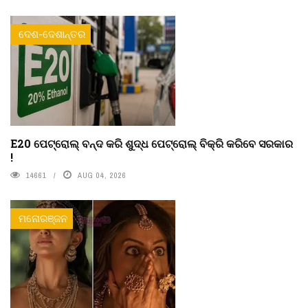
ଦେଶ-ଦେଶାନ୍ତର
E20 ପେଟ୍ରୋଲ୍ ବନ୍ଦ କରି ଶୁଦ୍ଧ ପେଟ୍ରୋଲ୍ ବିକ୍ରି କରିବେ ସରକାର
!
14661
AUG 04, 2026
ମନୋରଞ୍ଜନ