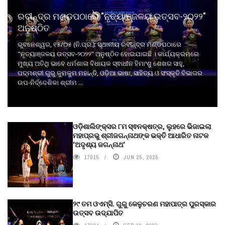
ରବୀନ୍ଦ୍ର ମଣ୍ଡପଠାରେ "ନୃତ୍ୟାଞ୍ଜଳୟ ଉତ୍ସବ-୨୦୨୨"
ଅନୁଷ୍ଠିତ
ଭୁବନେଶ୍ୱର, ୧୫/୦୫ (ନି.ପ୍ର.): ସ୍ଥାନୀୟ ରବୀନ୍ଦ୍ର ମଣ୍ଡପଠାରେ
"ନୃତ୍ୟାଞ୍ଜଳୟ ଉତ୍ସବ-୨୦୨୨" ଅନୁଷ୍ଠିତ ହୋଇଯାଇଛି । କାର୍ଯ୍ୟକ୍ରମରେ
ମୁଖ୍ୟ ଅତିଥି ଭାବେ ଧର୍ମଶାଳା ବିଧାୟକ ସ୍ଵାଧୀନ ହିମାଂଶୁ ଶେଖର ସାହୁ,
ପଦ୍ମଶ୍ରୀ ଗୁରୁ କୁମକୁମ ମହାନ୍ତି, ଓଡ଼ିଆ ଭାଷା, ସାହିତ୍ୟ ଓ ସଂସ୍କୃତି ବିଭାଗର
ଉପ-ନିର୍ଦ୍ଦେଶିକା ଶ୍ରୀମ ...
ଓଡ଼ିଶାଲିଙ୍କ୍ସର ୮ମ ସ୍ଵନକ୍ଷତ୍ର, ଲୁହରେ ଭିଜାଇଲା
ମହାପ୍ରଭୁ ଶ୍ରୀଜଗନ୍ନାଥଙ୍କ ଭକ୍ତି ଆଧାରିତ ନାଟକ
‘ଅଦୃଶ୍ୟ ଜଗନ୍ନାଥ‘
17015
JUN 25, 2025
୨୯ ତମ ଓଏମ୍‌ସି. ଗୁରୁ କେଳୁଚରଣ ମହାପାତ୍ର ପୁରସ୍କାର
ଉତ୍ସବ ଉଦ୍‍ଯାପିତ