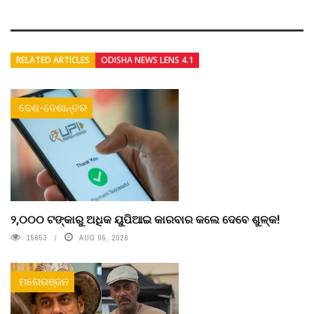
RELATED ARTICLES
ODISHA NEWS LENS 4.1
ଦେଶ-ଦେଶାନ୍ତର
୨,୦୦୦ ଟଙ୍କାରୁ ଅଧିକ ୟୁପିଆଇ କାରବାର କଲେ ଦେବେ ଶୁଳ୍କ!
15653
AUG 05, 2026
ମନୋରଞ୍ଜନ