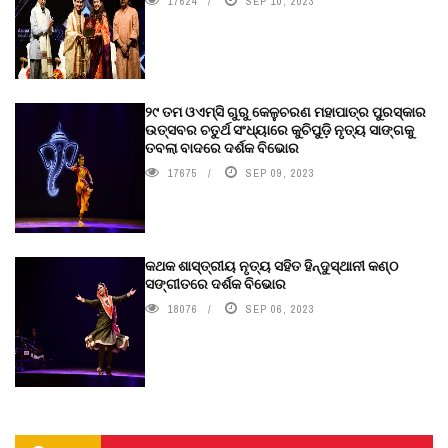
17624
SEP 10, 2023
୨୯ ତମ ଓଏମ୍‌ସି ଗୁରୁ କେଳୁଚରଣ ମହାପାତ୍ର ପୁରସ୍କାର
ଉତ୍ସବର ଚତୁର୍ଥ ସଂଧ୍ୟାରେ କୁଚିପୁଡ଼ି ନୃତ୍ୟ ସାଙ୍ଗକୁ
ତବଲା ବାଦରେ ଦର୍ଶକ ବିଭୋର
17675
SEP 09, 2023
କଥକ ଶାସ୍ତ୍ରୀୟ ନୃତ୍ୟ ସହିତ ହିନ୍ଦୁସ୍ଥାନୀ କଣ୍ଠ
ସଙ୍ଗୀତରେ ଦର୍ଶକ ବିଭୋର
18076
SEP 06, 2023