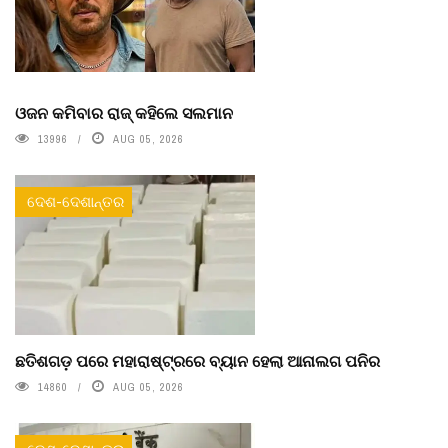
ଓଜନ କମିବାର ରାଜ୍ କହିଲେ ସଲମାନ
13996
AUG 05, 2026
ଦେଶ-ଦେଶାନ୍ତର
ଛତିଶଗଡ଼ ପରେ ମହାରାଷ୍ଟ୍ରରେ ବ୍ୟାନ ହେଲା ଆନାଲଗ ପନିର
14860
AUG 05, 2026