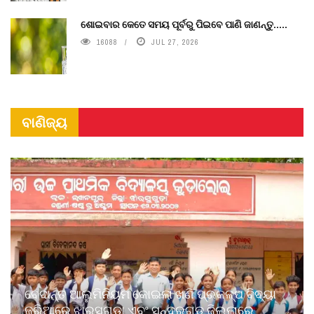
ଶୋଇବାର କେତେ ସମୟ ପୂର୍ବରୁ ପିଇବେ ପାଣି ଜାଣନ୍ତୁ.....
16088
JUL 27, 2026
ବାଣିଜ୍ୟ
ବେଦାନ୍ତ ଆଲୁମିନିୟମ କୋଇଲା ଖଣି ପ୍ରକଳ୍ପ ବିଦ୍ୟା
ଜରିଆରେ ଝାରସୁଗୁଡ଼ା ଏବଂ ସୁନ୍ଦରଗଡ଼ ଜିଲ୍ଲାରେ