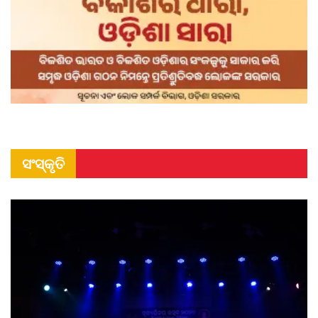
ସଂସ୍କୃତି