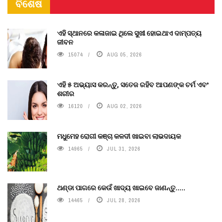
ବିଶେଷ
ଏହି ସ୍ଥାନରେ କଳାଜାଇ ଥିଲେ ସୁଖୀ ହୋଇଥାଏ ଦାମ୍ପତ୍ୟ
ଜୀବନ
15074
AUG 05, 2026
ଏହି ୫ ଅଭ୍ୟାସ କରନ୍ତୁ, ସତେଜ ରହିବ ଆପଣଙ୍କ ଚର୍ମ ଏବଂ
ଶରୀର
16120
AUG 02, 2026
ମଧୁମେହ ରୋଗୀ କଞ୍ଚା କଳଦୀ ଖାଇବା ଲାଭଦାୟକ
14965
JUL 31, 2026
ଥଣ୍ଡା ପାଗରେ କେଉଁ ଖାଦ୍ୟ ଖାଇବେ ଜାଣନ୍ତୁ.....
14465
JUL 28, 2026