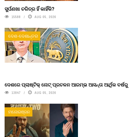
ସୁର୍ପଣଖା ଚରିତ୍ର ହିଁ କାହିଁକି?
15588
AUG 05, 2026
ଦେଶ-ଦେଶାନ୍ତର
ଦେଶରେ ପ୍ଲାଷ୍ଟିକ୍ ନୋଟ୍‌ ପ୍ରଚଳନ ଆରମ୍ଭ ଆସନ୍ତା ଆର୍ଥିକ ବର୍ଷରୁ
13847
AUG 05, 2026
ମନୋରଞ୍ଜନ