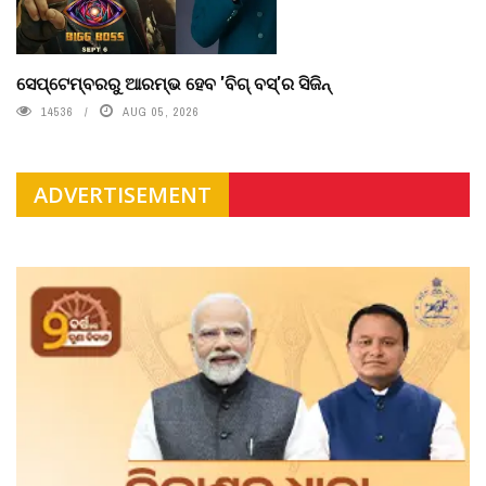
ସେପ୍ଟେମ୍ବରରୁ ଆରମ୍ଭ ହେବ 'ବିଗ୍ ବସ୍'ର ସିଜିନ୍
14536
AUG 05, 2026
ADVERTISEMENT