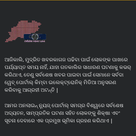
ଆଜିକାଲି, ମୁଦ୍ରିତ ଖବରକାଗଜ ପଢିବା ପାଇଁ ଲୋକଙ୍କ ପାଖରେ
ପର୍ଯ୍ୟାପ୍ତ ସମୟ ନାହିଁ, ଯାହା ଗତକାଲିର ସାଧାରଣ ଘଟଣାକୁ କଭର୍
କରିଥାଏ, ତେଣୁ ସର୍ବଶେଷ ଖବର ପାଇବା ପାଇଁ ସେମାନେ ସର୍ବଦା
ୱେବ୍ ପୋର୍ଟାଲ୍ କିମ୍ବା ଇଲେକ୍ଟ୍ରୋନିକ୍ ମିଡିଆ ଅନୁସରଣ
କରିବାକୁ ଆଗ୍ରହୀ ଅଟନ୍ତି |
ଆମର ଅନଲାଇନ୍ ନ୍ୟୁଜ୍ ପୋର୍ଟାଲ୍ ସମଗ୍ର ବିଶ୍ୱରେ ସର୍ବଶେଷ
ଅଦ୍ୟତନ, ସାମ୍ପ୍ରତିକ ଘଟଣା ସହିତ ଲୋକଙ୍କୁ ଶିକ୍ଷା ଏବଂ
ସୂଚନା ଦେବାରେ ଏକ ପ୍ରମୁଖ ଭୂମିକା ଗ୍ରହଣ କରିଥାଏ |