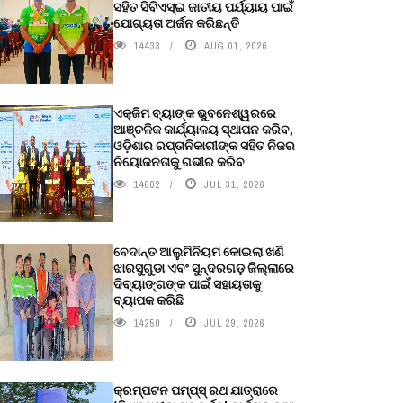
ସହିତ ସିବିଏସ୍ଇ ଜାତୀୟ ପର୍ଯ୍ୟାୟ ପାଇଁ
ଯୋଗ୍ୟତା ଅର୍ଜନ କରିଛନ୍ତି
14433
AUG 01, 2026
ଏକ୍ଜିମ ବ୍ୟାଙ୍କ ଭୁବନେଶ୍ୱରରେ
ଆଞ୍ଚଳିକ କାର୍ଯ୍ୟାଳୟ ସ୍ଥାପନ କରିବ,
ଓଡ଼ିଶାର ରପ୍ତାନିକାରୀଙ୍କ ସହିତ ନିଜର
ନିୟୋଜନତାକୁ ଗଭୀର କରିବ
14602
JUL 31, 2026
ବେଦାନ୍ତ ଆଲୁମିନିୟମ କୋଇଲା ଖଣି
ଝାରସୁଗୁଡା ଏବଂ ସୁନ୍ଦରଗଡ଼ ଜିଲ୍ଲାରେ
ଦିବ୍ୟାଙ୍ଗଙ୍କ ପାଇଁ ସହାୟତାକୁ
ବ୍ୟାପକ କରିଛି
14250
JUL 29, 2026
କ୍ରମ୍ପଟନ ପମ୍ପ୍‌ସ୍‌ ରଥ ଯାତ୍ରାରେ