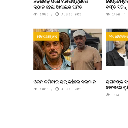
ଛତିଶଗଡ଼ ପରେ ମହାରାଷ୍ଟ୍ରରେ
ସେପ୍ଟେମ୍ବର
ବ୍ୟାନ ହେଲା ଆନାଲଗ ପନିର
ବସ୍'ର ସିଜିନ୍
14873
AUG 05, 2026
14549
ମନୋରଞ୍ଜନ
ମନୋରଞ୍ଜ
ଓଜନ କମିବାର ରାଜ୍ କହିଲେ ସଲମାନ
ରାଘବଙ୍କ ସହ
ବାବଦରେ ମୁ
14010
AUG 05, 2026
13431