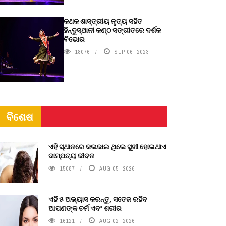
କଥକ ଶାସ୍ତ୍ରୀୟ ନୃତ୍ୟ ସହିତ
ହିନ୍ଦୁସ୍ଥାନୀ କଣ୍ଠ ସଙ୍ଗୀତରେ ଦର୍ଶକ
ବିଭୋର
18076
SEP 06, 2023
ବିଶେଷ
ଏହି ସ୍ଥାନରେ କଳାଜାଇ ଥିଲେ ସୁଖୀ ହୋଇଥାଏ
ଦାମ୍ପତ୍ୟ ଜୀବନ
15087
AUG 05, 2026
ଏହି ୫ ଅଭ୍ୟାସ କରନ୍ତୁ, ସତେଜ ରହିବ
ଆପଣଙ୍କ ଚର୍ମ ଏବଂ ଶରୀର
16121
AUG 02, 2026