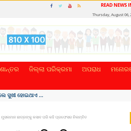
READ N
Thursday, August 06, 
ଶାନ୍ତର
ଜିଲ୍ଲା ପରିକ୍ରମା
ଅପରାଧ
ମନୋରଞ
ଲେ ସୁଖୀ ହୋଇଥାଏ ...
ମୁସଲମାନ ଛାତ୍ରଙ୍କୁ କସାବ ପରି କହି ପ୍ରଫେସର ନିଲମ୍ବିତ