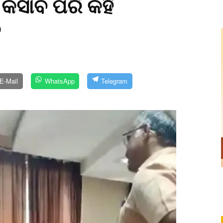
 କସାବ ପରି କହି
ତ
E-Mail
WhatsApp
Telegram