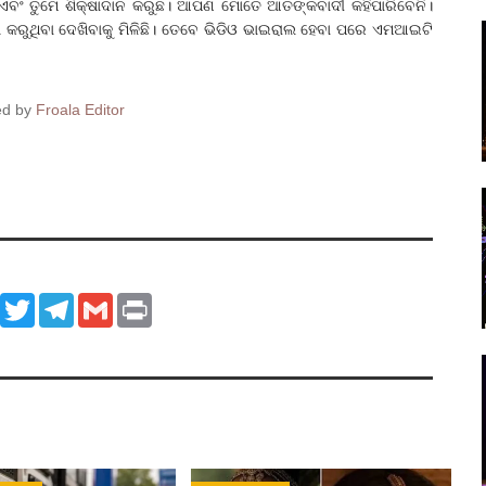
ଂ ତୁମେ ଶିକ୍ଷାଦାନ କରୁଛ। ଆପଣ ମୋତେ ଆତଙ୍କବାଦୀ କହିପାରିବେନି।
ା କରୁଥିବା ଦେଖିବାକୁ ମିଳିଛି। ତେବେ ଭିଡିଓ ଭାଇରାଲ ହେବା ପରେ ଏମଆଇଟି
ed by
Froala Editor
ook
WhatsApp
Twitter
Telegram
Gmail
Print