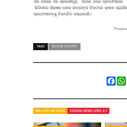
ଏହା ହେଉଛି ଏକ ଶ୍ରେଣୀଗୃହ, ଆପଣ ଜଣେ ପ୍ରଫେସନାଲ ଏବ
ଭିଡିଓରେ ଶିକ୍ଷକ ଜଣକ ଛାତ୍ରଙ୍କ ନିକଟରେ କ୍ଷମା ପ୍ରାର୍ଥନ
ପ୍ରଫେସରଙ୍କୁ ନିଲମ୍ବିତ କରାଯାଇଛି।
Power
TAGS
MUSLIM STUDENT
Faceb
RELATED ARTICLES
ODISHA NEWS LENS 4.1