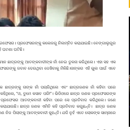
ପ୍ରଫେସର। ପ୍ରଫେସରଙ୍କୁ କଲେଜରୁ ନିଲମ୍ବିତ କରାଯାଇଛି। ବେଙ୍ଗାଲୁରୁର
ି ଘଟଣା ଘଟିଛି।
ନ ଛାତ୍ରଙ୍କୁ ଆତଙ୍କବାଦୀଙ୍କ ନାଁ ନେଇ ତୁଳନା କରିଥିଲେ। ଏହା ସହ ଏକ
ସରଙ୍କୁ ଜବାବ ଦେଉଥିବା ଦେଖିବାକୁ ମିଳିଛି।ତାଙ୍କର ଏହି ଭୁଲ ପାଇଁ ଏବେ
ାତ୍ରଙ୍କୁ ତାଙ୍କ ନାଁ ପଚାରିଥିଲେ ଏବଂ ଛାତ୍ରଜଣକ ନାଁ କହିବା ପରେ
ର କହିଥିଲେ, “ଓ, ତୁମେ କସାବ ପରି!”। ଭିଡିଓରେ ଛାତ୍ର ଜଣକ ପ୍ରଫେସରଙ୍କ
ଙ୍କୁ ପ୍ରଫେସର ଆତଙ୍କବାଦୀ କହିବା ପରେ ସେ ପ୍ରତିବାଦ କରିଥିଲେ। ଜଣେ
ରାଯାଉଛି। ଛାତ୍ର ଜଣକ ଏମିତି କହି ପ୍ରତିବାଦ କରୁଛନ୍ତି। ଛାତ୍ର ଜଣକ
ନିଜ ପିଲାଙ୍କୁ ଆତଙ୍କବାଦୀ କୁହନ୍ତି। ଯଦି ନୁହଁ ଏତେ ଲୋକଙ୍କ ସାମ୍ନାରେ