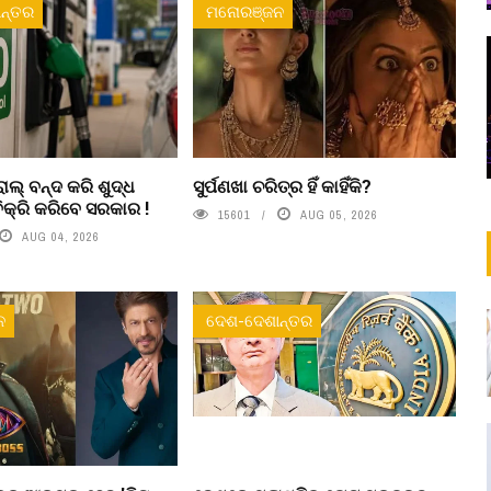
ନ୍ତର
ମନୋରଞ୍ଜନ
ଲ୍ ବନ୍ଦ କରି ଶୁଦ୍ଧ
ସୁର୍ପଣଖା ଚରିତ୍ର ହିଁ କାହିଁକି?
ିକ୍ରି କରିବେ ସରକାର !
15601
AUG 05, 2026
AUG 04, 2026
ନ
ଦେଶ-ଦେଶାନ୍ତର