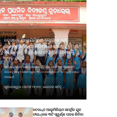
ବେଦାନ୍ତ ଆଲୁମିନିୟମ କୋଇଲା ଖଣି
ପ୍ରକଳ୍ପ ବିଦ୍ୟା ଜରିଆରେ ଝାରସୁଗୁଡ଼ା ଏବଂ
ସୁନ୍ଦରଗଡ଼ ଜିଲ୍ଲାରେ ଗ୍ରାମୀଣ ଶିକ୍ଷାକୁ
ସୁଦୃଢ଼ କରୁଛି
ପାଠପଢାକୁ ଉନ୍ନତ କରିବା, ଶିକ୍ଷକଙ୍କୁ ସମର୍ଥନ କରିବା ଏବଂ ଶିକ୍ଷାଗତ
ସମ୍ବଳକୁ ମଜବୁତ କରିବା ଦ୍ୱାରା ୨୫,୦୦୦ ଛାତ୍ରଛାତ୍ରୀ ଏହା ଦ୍ୱାରା ଉପକୃତ
ହୋଇଛନ୍ତି
ଭୁବନେଶ୍ୱର ୦୪/୦୮/୨୦୨୬ : ଭାରତର ସର୍ବବୃ ...
ବେଦାନ୍ତ ଆଲୁମିନିୟମ ସମର୍ଥିତ ଯୁବ
ତୀରନ୍ଦାଜ ୩ଟି ସ୍ୱର୍ଣ୍ଣ ପଦକ ଜିତିବା