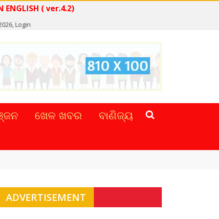
EWS IN ENGLISH ( ver.4.2)
2026,
Login
୍ଜନ
ଖେଳ ଖବର
ବାଣିଜ୍ୟ
ADVERTISEMENT