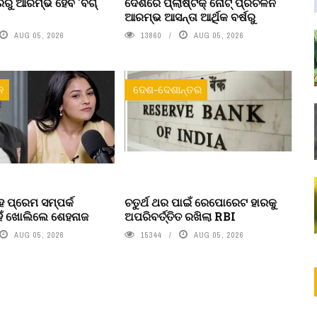
ରୁ ଆରମ୍ଭ ହେବ 'ବିଗ୍
ଦେଶରେ ପ୍ଲାଷ୍ଟିକ୍ ନୋଟ୍‌ ପ୍ରଚଳନ
ଆରମ୍ଭ ଆସନ୍ତା ଆର୍ଥିକ ବର୍ଷରୁ
AUG 05, 2026
13860
AUG 05, 2026
ନ
ଦେଶ-ଦେଶାନ୍ତର
 ପ୍ରେମ ସମ୍ପର୍କ
ଚତୁର୍ଥ ଥର ପାଇଁ ରେପୋରେଟ ହାରକୁ
ହଁ ଖୋଲିଲେ ଶେହନାଜ
ଅପରିବର୍ତ୍ତିତ ରଖିଲା RBI
AUG 05, 2026
15344
AUG 05, 2026