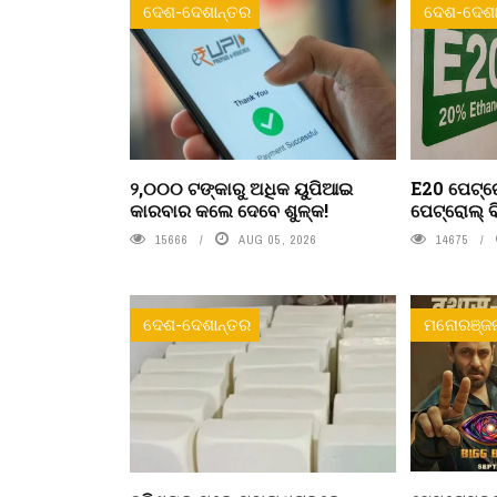
ଦେଶ-ଦେଶାନ୍ତର
ଦେଶ-ଦେଶା
୨,୦୦୦ ଟଙ୍କାରୁ ଅଧିକ ୟୁପିଆଇ
E20 ପେଟ୍ରୋ
କାରବାର କଲେ ଦେବେ ଶୁଳ୍କ!
ପେଟ୍ରୋଲ୍ ବ
15666
AUG 05, 2026
14675
ଦେଶ-ଦେଶାନ୍ତର
ମନୋରଞ୍ଜ