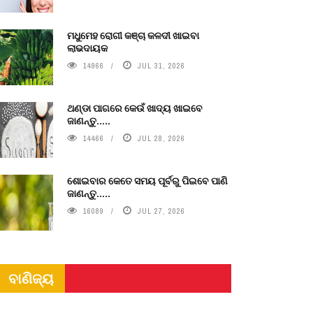
ମଧୁମେହ ରୋଗୀ କଞ୍ଚା କଳଦୀ ଖାଇବା
ଲାଭଦାୟକ
14966
JUL 31, 2026
ଥଣ୍ଡା ପାଗରେ କେଉଁ ଖାଦ୍ୟ ଖାଇବେ
ଜାଣନ୍ତୁ.....
14466
JUL 28, 2026
ଶୋଇବାର କେତେ ସମୟ ପୂର୍ବରୁ ପିଇବେ ପାଣି
ଜାଣନ୍ତୁ.....
16089
JUL 27, 2026
ବାଣିଜ୍ୟ