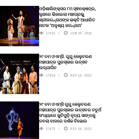
ଓଡ଼ିଶାଲିଙ୍କ୍ସର ୮ମ ସ୍ଵନକ୍ଷତ୍ର,
ଲୁହରେ ଭିଜାଇଲା ମହାପ୍ରଭୁ
ଶ୍ରୀଜଗନ୍ନାଥଙ୍କ ଭକ୍ତି ଆଧାରିତ
ନାଟକ ‘ଅଦୃଶ୍ୟ ଜଗନ୍ନାଥ‘
17015
JUN 25, 2025
୨୯ ତମ ଓଏମ୍‌ସି. ଗୁରୁ କେଳୁଚରଣ
ମହାପାତ୍ର ପୁରସ୍କାର ଉତ୍ସବ
ଉଦ୍‍ଯାପିତ
17624
SEP 10, 2023
୨୯ ତମ ଓଏମ୍‌ସି ଗୁରୁ କେଳୁଚରଣ
ମହାପାତ୍ର ପୁରସ୍କାର ଉତ୍ସବର ଚତୁର୍ଥ
ସଂଧ୍ୟାରେ କୁଚିପୁଡ଼ି ନୃତ୍ୟ ସାଙ୍ଗକୁ
ତବଲା ବାଦରେ ଦର୍ଶକ ବିଭୋର
17675
SEP 09, 2023