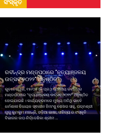
ସଂସ୍କୃତି
ରବୀନ୍ଦ୍ର ମଣ୍ଡପଠାରେ "ନୃତ୍ୟାଞ୍ଜଳୟ
ଉତ୍ସବ-୨୦୨୨" ଅନୁଷ୍ଠିତ
ଭୁବନେଶ୍ୱର, ୧୫/୦୫ (ନି.ପ୍ର.): ସ୍ଥାନୀୟ ରବୀନ୍ଦ୍ର
ମଣ୍ଡପଠାରେ "ନୃତ୍ୟାଞ୍ଜଳୟ ଉତ୍ସବ-୨୦୨୨" ଅନୁଷ୍ଠିତ
ହୋଇଯାଇଛି । କାର୍ଯ୍ୟକ୍ରମରେ ମୁଖ୍ୟ ଅତିଥି ଭାବେ
ଧର୍ମଶାଳା ବିଧାୟକ ସ୍ଵାଧୀନ ହିମାଂଶୁ ଶେଖର ସାହୁ, ପଦ୍ମଶ୍ରୀ
ଗୁରୁ କୁମକୁମ ମହାନ୍ତି, ଓଡ଼ିଆ ଭାଷା, ସାହିତ୍ୟ ଓ ସଂସ୍କୃତି
ବିଭାଗର ଉପ-ନିର୍ଦ୍ଦେଶିକା ଶ୍ରୀମ ...