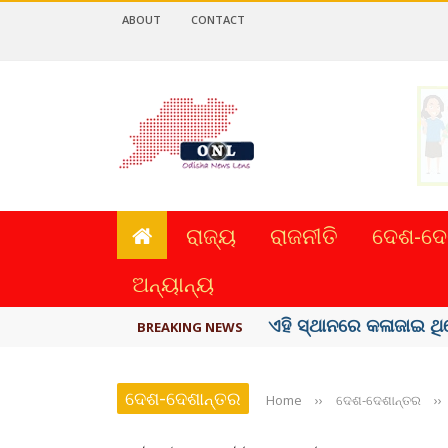
ABOUT
CONTACT
ରାଜ୍ୟ
ରାଜନୀତି
ଦେଶ-ଦେ
ଅନ୍ୟାନ୍ୟ
ଏହି ସ୍ଥାନରେ କଳାଜାଇ ଥି
BREAKING NEWS
ଦେଶ-ଦେଶାନ୍ତର
Home
››
ଦେଶ-ଦେଶାନ୍ତର
››