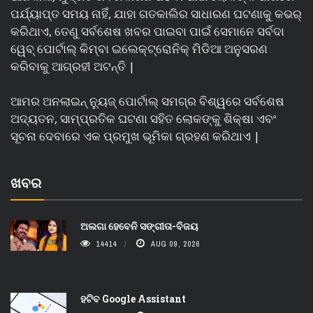
ପର୍ଯ୍ୟାପ୍ତ ସମୟ ନାହିଁ, ଯାହା ଗତକାଲିର ସାଧାରଣ ଘଟଣାକୁ କଭର୍
କରିଥାଏ, ତେଣୁ ସର୍ବଶେଷ ଖବର ପାଇବା ପାଇଁ ସେମାନେ ସର୍ବଦା
ୱେବ୍ ପୋର୍ଟାଲ୍ କିମ୍ବା ଇଲେକ୍ଟ୍ରୋନିକ୍ ମିଡିଆ ଅନୁସରଣ
କରିବାକୁ ଆଗ୍ରହୀ ଅଟନ୍ତି |
ଆମର ଅନଲାଇନ୍ ନ୍ୟୁଜ୍ ପୋର୍ଟାଲ୍ ସମଗ୍ର ବିଶ୍ୱରେ ସର୍ବଶେଷ
ଅଦ୍ୟତନ, ସାମ୍ପ୍ରତିକ ଘଟଣା ସହିତ ଲୋକଙ୍କୁ ଶିକ୍ଷା ଏବଂ
ସୂଚନା ଦେବାରେ ଏକ ପ୍ରମୁଖ ଭୂମିକା ଗ୍ରହଣ କରିଥାଏ |
ଖବର
ଅଲଗା ହେବେନି ସଙ୍ଗୀତା-ବିଜୟ
14414
AUG 09, 2026
ହଟିବ Google Assistant