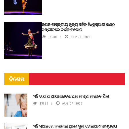
କଥକ ଶାସ୍ତ୍ରୀୟ ନୃତ୍ୟ ସହିତ ହିନ୍ଦୁସ୍ଥାନୀ କଣ୍ଠ
ସଙ୍ଗୀତରେ ଦର୍ଶକ ବିଭୋର
18080
SEP 06, 2023
ବିଶେଷ
ଏହି ଉପାୟ ଆପଣାଇଲେ ଘର ଖାଦ୍ୟ ଖାଇବେ ପିଲା
13928
AUG 07, 2026
ଏହି ସ୍ଥାନରେ କଳାଜାଇ ଥିଲେ ସୁଖୀ ହୋଇଥାଏ ଦାମ୍ପତ୍ୟ