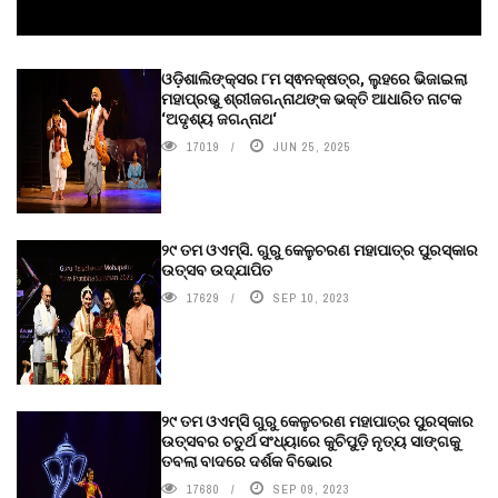
ଓଡ଼ିଶାଲିଙ୍କ୍ସର ୮ମ ସ୍ଵନକ୍ଷତ୍ର, ଲୁହରେ ଭିଜାଇଲା
ମହାପ୍ରଭୁ ଶ୍ରୀଜଗନ୍ନାଥଙ୍କ ଭକ୍ତି ଆଧାରିତ ନାଟକ
‘ଅଦୃଶ୍ୟ ଜଗନ୍ନାଥ‘
17019
JUN 25, 2025
୨୯ ତମ ଓଏମ୍‌ସି. ଗୁରୁ କେଳୁଚରଣ ମହାପାତ୍ର ପୁରସ୍କାର
ଉତ୍ସବ ଉଦ୍‍ଯାପିତ
17629
SEP 10, 2023
୨୯ ତମ ଓଏମ୍‌ସି ଗୁରୁ କେଳୁଚରଣ ମହାପାତ୍ର ପୁରସ୍କାର
ଉତ୍ସବର ଚତୁର୍ଥ ସଂଧ୍ୟାରେ କୁଚିପୁଡ଼ି ନୃତ୍ୟ ସାଙ୍ଗକୁ
ତବଲା ବାଦରେ ଦର୍ଶକ ବିଭୋର
17680
SEP 09, 2023