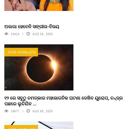
ଅଲଗା ହେବେନି ସଙ୍ଗୀତା-ବିଜୟ
14414
AUG 09, 2026
ଦେଶ-ଦେଶାନ୍ତର
୧୨ ରେ ସବୁଠୁ ଚମତ୍କାର ମହାଜାଗତିକ ଘଟଣା ଦେଖିବ ୟୁରୋପ, ଚନ୍ଦ୍ର
ପଛରେ ଲୁଚିଯିବ ...
14677
AUG 08, 2026