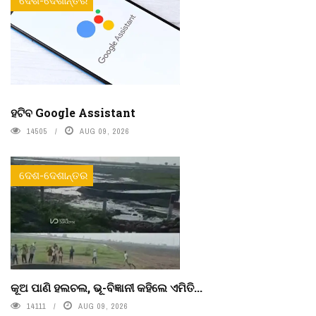
ଦେଶ-ଦେଶାନ୍ତର
ହଟିବ Google Assistant
14505
AUG 09, 2026
ଦେଶ-ଦେଶାନ୍ତର
କୂଅ ପାଣି ହଲଚଲ, ଭୂ-ବିଜ୍ଞାନୀ କହିଲେ ଏମିତି...
14111
AUG 09, 2026