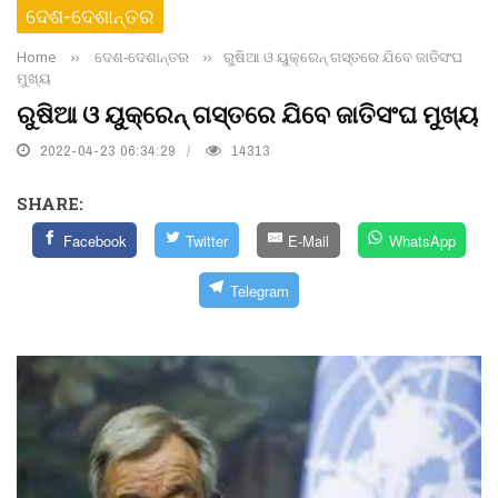
ଦେଶ-ଦେଶାନ୍ତର
Home
››
ଦେଶ-ଦେଶାନ୍ତର
››
ରୁଷିଆ ଓ ୟୁକ୍ରେନ୍‌ ଗସ୍ତରେ ଯିବେ ଜାତିସଂଘ
ମୁଖ୍ୟ
ରୁଷିଆ ଓ ୟୁକ୍ରେନ୍‌ ଗସ୍ତରେ ଯିବେ ଜାତିସଂଘ ମୁଖ୍ୟ
2022-04-23 06:34:29
14313
SHARE:
Facebook
Twitter
E-Mail
WhatsApp
Telegram