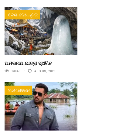
ଦେଶ-ଦେଶାନ୍ତର
ଅମରନାଥ ଯାତ୍ରା ସ୍ଥଗିତ
13646
AUG 09, 2026
ମନୋରଞ୍ଜନ