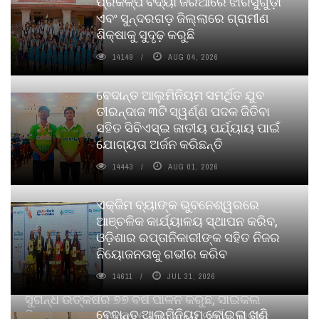
ପ୍ରକଳ୍ପ ବିଦ୍ୟା ଜରିଆରେ ଝାରସୁଗୁଡ଼ା
ଏବଂ ସୁନ୍ଦରଗଡ଼ ଜିଲ୍ଲାରେ ଗ୍ରାମୀଣ
ଶିକ୍ଷାକୁ ସୁଦୃଢ଼ କରୁଛି
14149
AUG 04, 2026
ବେଦାନ୍ତ ଆଲୁମିନିୟମ ସମର୍ଥିତ ଯୁବ
ତୀରନ୍ଦାଜ ୩ଟି ସ୍ୱର୍ଣ୍ଣ ପଦକ ଜିତିବା
ସହିତ ସିବିଏସ୍ଇ ଜାତୀୟ ପର୍ଯ୍ୟାୟ ପାଇଁ
ଯୋଗ୍ୟତା ଅର୍ଜନ କରିଛନ୍ତି
14443
AUG 01, 2026
ଏକ୍ଜିମ ବ୍ୟାଙ୍କ ଭୁବନେଶ୍ୱରରେ
ଆଞ୍ଚଳିକ କାର୍ଯ୍ୟାଳୟ ସ୍ଥାପନ କରିବ,
ଓଡ଼ିଶାର ରପ୍ତାନିକାରୀଙ୍କ ସହିତ ନିଜର
ନିୟୋଜନତାକୁ ଗଭୀର କରିବ
14611
JUL 31, 2026
ସୁଗନ୍ଧ ଉତ୍କର୍ଷର ୭୭ ବର୍ଷ ପାଳନ କରୁଛି, ସାଇକଲ
ବେଦାନ୍ତ ଆଲୁମିନିୟମ କୋଇଲା ଖଣି
ପିୟୋର୍‌ ଅଗରବତୀ ଭୁବନେଶ୍ୱରରେ ପାର୍ବଣ କାଳୀନ