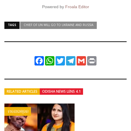
Powered by
Froala Editor
TAGS
CHIEF OF UN WILL GO TO UKRAINE AND RUSSIA
Facebook
WhatsApp
Twitter
Telegram
Gmail
Print
RELATED ARTICLES
ODISHA NEWS LENS 4.1
ମନୋରଞ୍ଜନ