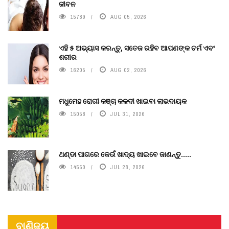
ଜୀବନ
15789
AUG 05, 2026
ଏହି ୫ ଅଭ୍ୟାସ କରନ୍ତୁ, ସତେଜ ରହିବ ଆପଣଙ୍କ ଚର୍ମ ଏବଂ
ଶରୀର
16205
AUG 02, 2026
ମଧୁମେହ ରୋଗୀ କଞ୍ଚା କଳଦୀ ଖାଇବା ଲାଭଦାୟକ
15058
JUL 31, 2026
ଥଣ୍ଡା ପାଗରେ କେଉଁ ଖାଦ୍ୟ ଖାଇବେ ଜାଣନ୍ତୁ.....
14550
JUL 28, 2026
ବାଣିଜ୍ୟ