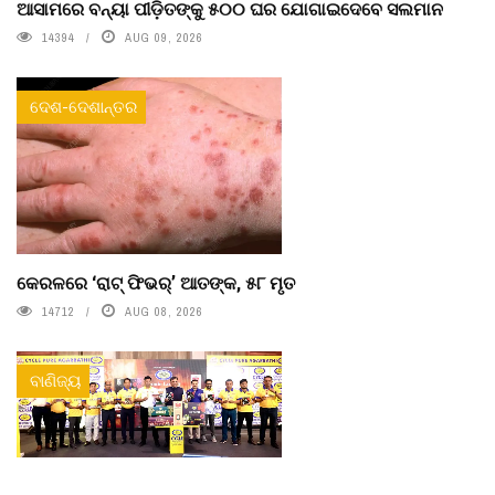
ଆସାମରେ ବନ୍ୟା ପୀଡ଼ିତଙ୍କୁ ୫୦୦ ଘର ଯୋଗାଇଦେବେ ସଲମାନ
14394
AUG 09, 2026
ଦେଶ-ଦେଶାନ୍ତର
କେରଳରେ ‘ରାଟ୍ ଫିଭର୍’ ଆତଙ୍କ, ୫୮ ମୃତ
14712
AUG 08, 2026
ବାଣିଜ୍ୟ