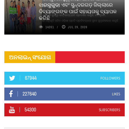
ଝାରସୁଗୁଡା ଏବଂ ସୁନ୍ଦରଗଡ଼ ଜିଲ୍ଲାରେ
ନବସୃଜନ ଉନ୍ମୋଚନ କଲା
ଦିବ୍ୟାଙ୍ଗଙ୍କ ପାଇଁ ସହାୟତାକୁ ବ୍ୟାପକ
ବାଉଁଶ ବିହୀନ କଠିନ ଧୂପ ଏବଂ ମେଦିନୀ ଜୁଡୱା କପ୍‌ ସାମ୍ବ୍ରାନି ପ୍ରଦର୍ଶିତ କରୁଛି; ନବସୃଜନ,
କରିଛି
ଦୀର୍ଘସ୍ଥାୟିତା ଏବଂ ଆଧ୍ୟାତ୍ମିକ ଅନୁଭୂତି ସହିତ ଓଡ଼ିଶା ପ୍ରତି ପ୍ରତିବଦ୍ଧତା ପୁନଃ ସୁଦୃଢୀକରଣ କରୁଛି
14261
JUL 29, 2026
ଅନଲାଇନ୍ ସଂଯୋଗ
67944
FOLLOWERS
227640
LIKES
54300
SUBSCRIBERS