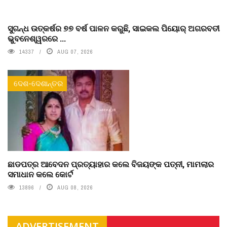
ସୁଗନ୍ଧ ଉତ୍କର୍ଷର ୭୭ ବର୍ଷ ପାଳନ କରୁଛି, ସାଇକଲ ପିୟୋର୍‌ ଅଗରବତୀ
ଭୁବନେଶ୍ୱରରେ ...
14337
AUG 07, 2026
ଦେଶ-ଦେଶାନ୍ତର
ଛାଡପତ୍ର ଆବେଦନ ପ୍ରତ୍ୟାହାର କଲେ ବିଜୟଙ୍କ ପତ୍ନୀ, ମାମଲାର
ସମାଧାନ କଲେ କୋର୍ଟ
13896
AUG 08, 2026
ADVERTISEMENT