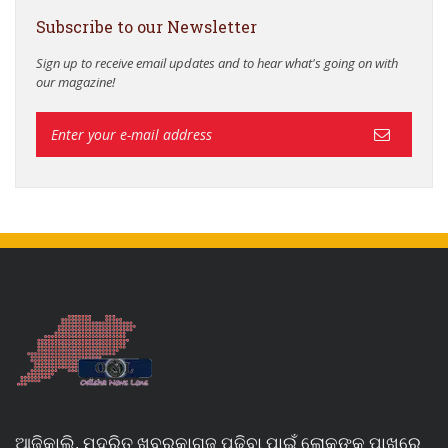
Subscribe to our Newsletter
Sign up to receive email updates and to hear what's going on with
our magazine!
ଆଜିକାଲି, ମୁଦ୍ରିତ ଖବରକାଗଜ ପଢିବା ପାଇଁ ଲୋକଙ୍କ ପାଖରେ