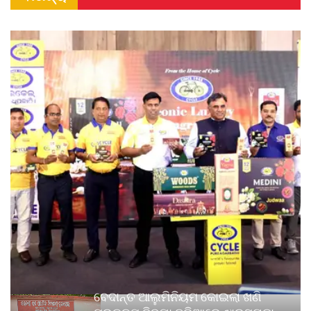
ବେଦାନ୍ତ ଆଲୁମିନିୟମ କୋଇଲା ଖଣି