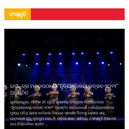
ସଂସ୍କୃତି
ରବୀନ୍ଦ୍ର ମଣ୍ଡପଠାରେ "ନୃତ୍ୟାଞ୍ଜଳୟ ଉତ୍ସବ-୨୦୨୨"
ଅନୁଷ୍ଠିତ
ଭୁବନେଶ୍ୱର, ୧୫/୦୫ (ନି.ପ୍ର.): ସ୍ଥାନୀୟ ରବୀନ୍ଦ୍ର ମଣ୍ଡପଠାରେ
"ନୃତ୍ୟାଞ୍ଜଳୟ ଉତ୍ସବ-୨୦୨୨" ଅନୁଷ୍ଠିତ ହୋଇଯାଇଛି । କାର୍ଯ୍ୟକ୍ରମରେ
ମୁଖ୍ୟ ଅତିଥି ଭାବେ ଧର୍ମଶାଳା ବିଧାୟକ ସ୍ଵାଧୀନ ହିମାଂଶୁ ଶେଖର ସାହୁ,
ପଦ୍ମଶ୍ରୀ ଗୁରୁ କୁମକୁମ ମହାନ୍ତି, ଓଡ଼ିଆ ଭାଷା, ସାହିତ୍ୟ ଓ ସଂସ୍କୃତି ବିଭାଗର
ଉପ-ନିର୍ଦ୍ଦେଶିକା ଶ୍ରୀମ ...