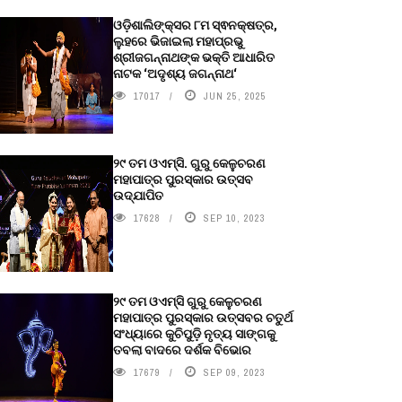
ଓଡ଼ିଶାଲିଙ୍କ୍ସର ୮ମ ସ୍ଵନକ୍ଷତ୍ର,
ଲୁହରେ ଭିଜାଇଲା ମହାପ୍ରଭୁ
ଶ୍ରୀଜଗନ୍ନାଥଙ୍କ ଭକ୍ତି ଆଧାରିତ
ନାଟକ ‘ଅଦୃଶ୍ୟ ଜଗନ୍ନାଥ‘
17017
JUN 25, 2025
୨୯ ତମ ଓଏମ୍‌ସି. ଗୁରୁ କେଳୁଚରଣ
ମହାପାତ୍ର ପୁରସ୍କାର ଉତ୍ସବ
ଉଦ୍‍ଯାପିତ
17628
SEP 10, 2023
୨୯ ତମ ଓଏମ୍‌ସି ଗୁରୁ କେଳୁଚରଣ
ମହାପାତ୍ର ପୁରସ୍କାର ଉତ୍ସବର ଚତୁର୍ଥ
ସଂଧ୍ୟାରେ କୁଚିପୁଡ଼ି ନୃତ୍ୟ ସାଙ୍ଗକୁ
ତବଲା ବାଦରେ ଦର୍ଶକ ବିଭୋର
17679
SEP 09, 2023