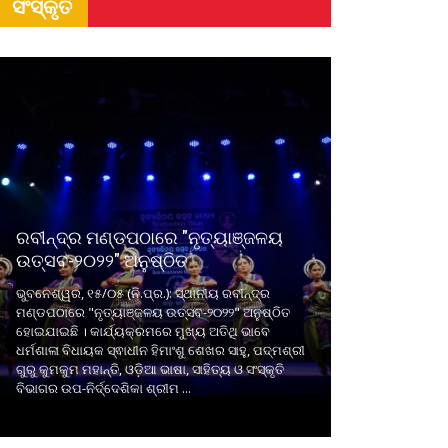
ସଂସ୍କୃତି
ରବୀନ୍ଦ୍ର ମଣ୍ଡପଠାରେ "ନୃତ୍ୟାଞ୍ଜଳୟ
ଉତ୍ସବ-୨୦୨୨" ଅନୁଷ୍ଠିତ
ଭୁବନେଶ୍ୱର, ୧୫/୦୫ (ନି.ପ୍ର.): ସ୍ଥାନୀୟ ରବୀନ୍ଦ୍ର
ମଣ୍ଡପଠାରେ "ନୃତ୍ୟାଞ୍ଜଳୟ ଉତ୍ସବ-୨୦୨୨" ଅନୁଷ୍ଠିତ
ହୋଇଯାଇଛି । କାର୍ଯ୍ୟକ୍ରମରେ ମୁଖ୍ୟ ଅତିଥି ଭାବେ
ଧର୍ମଶାଳା ବିଧାୟକ ସ୍ଵାଧୀନ ହିମାଂଶୁ ଶେଖର ସାହୁ, ପଦ୍ମଶ୍ରୀ
ଗୁରୁ କୁମକୁମ ମହାନ୍ତି, ଓଡ଼ିଆ ଭାଷା, ସାହିତ୍ୟ ଓ ସଂସ୍କୃତି
ବିଭାଗର ଉପ-ନିର୍ଦ୍ଦେଶିକା ଶ୍ରୀମ ...