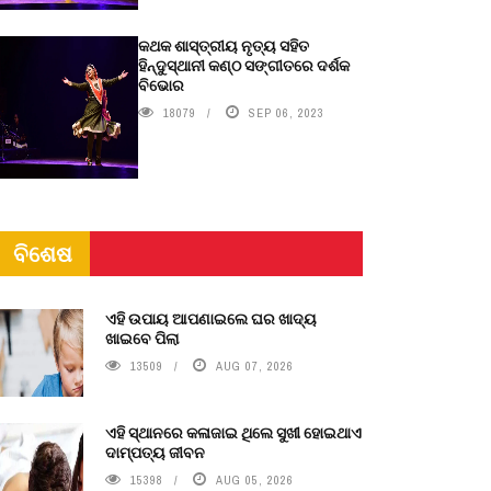
କଥକ ଶାସ୍ତ୍ରୀୟ ନୃତ୍ୟ ସହିତ
ହିନ୍ଦୁସ୍ଥାନୀ କଣ୍ଠ ସଙ୍ଗୀତରେ ଦର୍ଶକ
ବିଭୋର
18079
SEP 06, 2023
ବିଶେଷ
ଏହି ଉପାୟ ଆପଣାଇଲେ ଘର ଖାଦ୍ୟ
ଖାଇବେ ପିଲା
13509
AUG 07, 2026
ଏହି ସ୍ଥାନରେ କଳାଜାଇ ଥିଲେ ସୁଖୀ ହୋଇଥାଏ
ଦାମ୍ପତ୍ୟ ଜୀବନ
15398
AUG 05, 2026