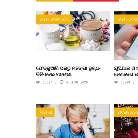
ଦେଶ-ଦେଶାନ୍ତର
ଦେଶ-ଦେଶା
ଫେବ୍ରୁଆରି ପରଠୁ ମହଙ୍ଗା ଦୁଗ୍ଧ-
ୟୁପିଆଇ ଓ ଅ
ଚିନି-ତେଲ ମହଙ୍ଗା
ନେଣଦେଣ ଉପ
13627
AUG 06, 2026
13293
ବିଶେଷ
ମନୋରଞ୍ଜ