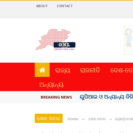
ABOUT
CONTACT
ରାଜ୍ୟ
ରାଜନୀତି
ଦେଶ-ଦେ
ଅନ୍ୟାନ୍ୟ
ତଣ୍ଡ ଗଣିବା ମେଟା, ଦେବ ୫
BREAKING NEWS
ଖେଳ ଖବର
Home
››
ଖେଳ ଖବର
››
ଗ୍ରାଣ୍ଡମାଷ