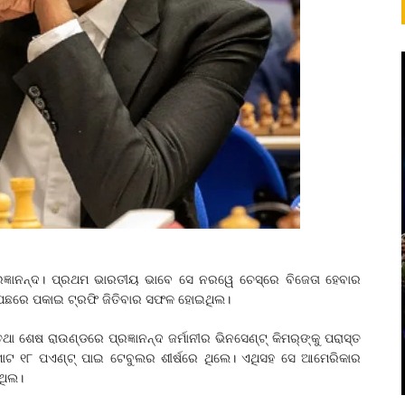
୍ରଜ୍ଞାନନ୍ଦ। ପ୍ରଥମ ଭାରତୀୟ ଭାବେ ସେ ନରୱେ ଚେସ୍‌ରେ ବିଜେତା ହେବାର
କୁ ପଛରେ ପକାଇ ଟ୍ରଫି ଜିତିବାର ସଫଳ ହୋଇଥିଲ।
 ଶେଷ ରାଉଣ୍ଡରେ ପ୍ରଜ୍ଞାନନ୍ଦ ଜର୍ମାନୀର ଭିନସେଣ୍ଟ୍‌ କିମର୍‌ଙ୍କୁ ପରାସ୍ତ
ମୋଟ ୧୮ ପଏଣ୍ଟ୍‌ ପାଇ ଟେବୁଲର ଶୀର୍ଷରେ ଥିଲେ। ଏଥିସହ ସେ ଆମେରିକାର
ଇଥିଲ।