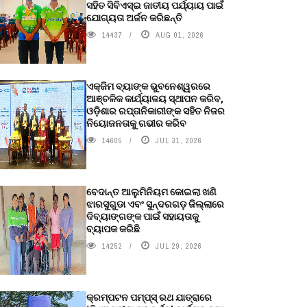
ସହିତ ସିବିଏସ୍ଇ ଜାତୀୟ ପର୍ଯ୍ୟାୟ ପାଇଁ
ଯୋଗ୍ୟତା ଅର୍ଜନ କରିଛନ୍ତି
14437
AUG 01, 2026
ଏକ୍ଜିମ ବ୍ୟାଙ୍କ ଭୁବନେଶ୍ୱରରେ
ଆଞ୍ଚଳିକ କାର୍ଯ୍ୟାଳୟ ସ୍ଥାପନ କରିବ,
ଓଡ଼ିଶାର ରପ୍ତାନିକାରୀଙ୍କ ସହିତ ନିଜର
ନିୟୋଜନତାକୁ ଗଭୀର କରିବ
14605
JUL 31, 2026
ବେଦାନ୍ତ ଆଲୁମିନିୟମ କୋଇଲା ଖଣି
ଝାରସୁଗୁଡା ଏବଂ ସୁନ୍ଦରଗଡ଼ ଜିଲ୍ଲାରେ
ଦିବ୍ୟାଙ୍ଗଙ୍କ ପାଇଁ ସହାୟତାକୁ
ବ୍ୟାପକ କରିଛି
14252
JUL 29, 2026
କ୍ରମ୍ପଟନ ପମ୍ପ୍‌ସ୍‌ ରଥ ଯାତ୍ରାରେ