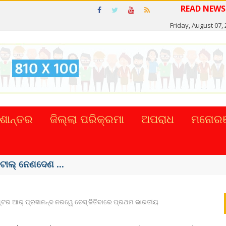
Friday, August 07,
ଶାନ୍ତର
ଜିଲ୍ଲା ପରିକ୍ରମା
ଅପରାଧ
ମନୋରଞ
 ହଜାର କୋଟିର ...
୍ଟର ଆର୍‌ ପ୍ରଜ୍ଞାନନ୍ଦ ନରୱେ ଚେସ୍‌ ଜିତିବାରେ ପ୍ରଥମ ଭାରତୀୟ