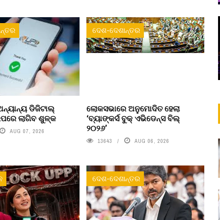
ନ୍ତର
ଦେଶ-ଦେଶାନ୍ତର
ନ୍ୟାନ୍ୟ ଡିଜିଟାଲ୍
ଲୋକସଭାରେ ଅନୁମୋଦିତ ହେଲା
ରେ ଲାଗିବ ଶୁଳ୍କ
‘ବ୍ୟାଙ୍କର୍ସ ବୁକ୍ ଏଭିଡେନ୍ସ ବିଲ୍
୨୦୨୬’
AUG 07, 2026
13643
AUG 06, 2026
ନ
ଦେଶ-ଦେଶାନ୍ତର