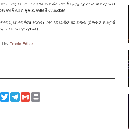
ାଗିତାରେ ବିଶ୍ବର ଏକ ନମ୍ବର ଖେଳାଳି କାର୍ଲେସନ୍‌ଙ୍କୁ ଦୁଇଥର ହରାଇଥିଲେ।
ବାରେ ସେ ବିଶ୍ବର ତୃତୀୟ ଖେଳାଳି ହୋଇଥିଲେ।
 (ଲିନାରେସ୍‌-ମୋରେଲିଆ ୨୦୦୭) ଏବଂ ଭେସେଲିନ ଟୋପଲଭ (ବିଲବାଓ ମାଷ୍ଟର୍ସ
 ହରାଇବାର ସଫଳ ହୋଇଥିଲେ।
ed by
Froala Editor
ook
WhatsApp
Twitter
Telegram
Gmail
Print