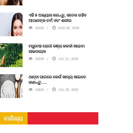
ଏହି ୫ ଅଭ୍ୟାସ କରନ୍ତୁ, ସତେଜ ରହିବ
ଆପଣଙ୍କ ଚର୍ମ ଏବଂ ଶରୀର
16156
AUG 02, 2026
ମଧୁମେହ ରୋଗୀ କଞ୍ଚା କଳଦୀ ଖାଇବା
ଲାଭଦାୟକ
15008
JUL 31, 2026
ଥଣ୍ଡା ପାଗରେ କେଉଁ ଖାଦ୍ୟ ଖାଇବେ
ଜାଣନ୍ତୁ.....
14500
JUL 28, 2026
ବାଣିଜ୍ୟ