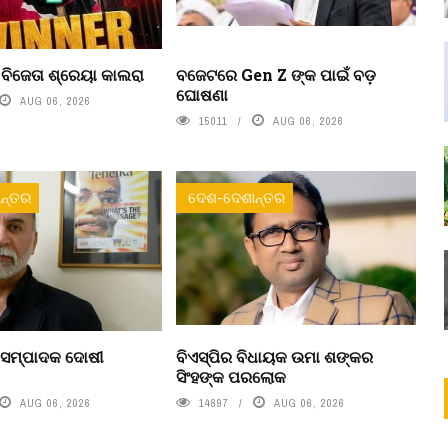
’ ବିଜେତା ଶ୍ରେୟା କାଲରା
ବଜେଟରେ Gen Z ଙ୍କ ପାଇଁ ବଡ଼
ଘୋଷଣା
AUG 06, 2026
15011
AUG 06, 2026
ନ୍ତର
ଦେଶ-ଦେଶାନ୍ତର
 ସମ୍ପାଦକ ଦୋଷୀ
ବିଏସ୍‌ପିର ବିଧାୟକ ଉମା ଶଙ୍କର
ସିଂହଙ୍କ ପରଲୋକ
AUG 06, 2026
14897
AUG 06, 2026