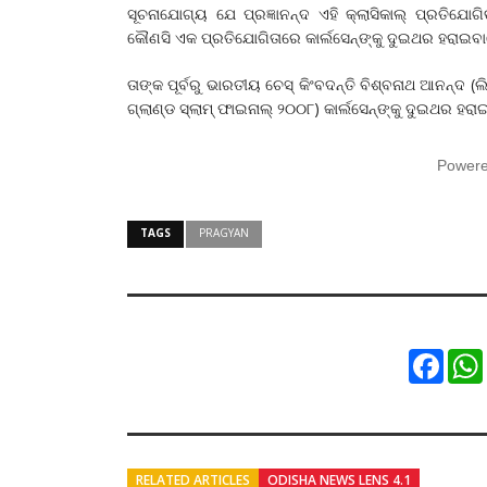
ସୂଚନାଯୋଗ୍ୟ ଯେ ପ୍ରଜ୍ଞାନନ୍ଦ ଏହି କ୍ଲାସିକାଲ୍‌ ପ୍ରତିଯେ
କୌଣସି ଏକ ପ୍ରତିଯୋଗିତାରେ କାର୍ଲସେନ୍‌ଙ୍କୁ ଦୁଇଥର ହରାଇ
ତାଙ୍କ ପୂର୍ବରୁ ଭାରତୀୟ ଚେସ୍‌ କିଂବଦନ୍ତି ବିଶ୍ବନାଥ ଆନନ୍ଦ
ଗ୍ଲାଣ୍ଡ ସ୍ଲାମ୍‌ ଫାଇନାଲ୍‌ ୨୦୦୮) କାର୍ଲସେନ୍‌ଙ୍କୁ ଦୁଇଥର
Power
TAGS
PRAGYAN
Faceb
RELATED ARTICLES
ODISHA NEWS LENS 4.1