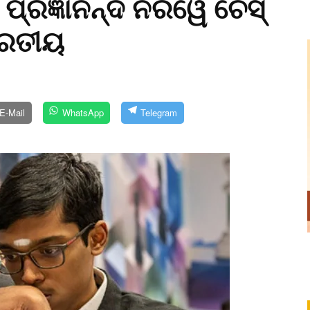
ପ୍ରଜ୍ଞାନନ୍ଦ ନରୱେ ଚେସ୍‌
ାରତୀୟ
E-Mail
WhatsApp
Telegram