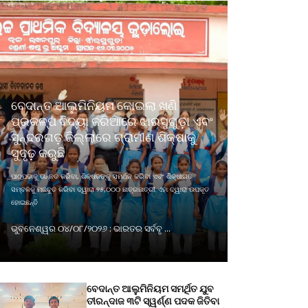
ବେଦାନ୍ତ ଆଲୁମିନିୟମ କୋଇଲା ଖଣି
ପ୍ରକଳ୍ପ ବିଦ୍ୟା ଜରିଆରେ ଝାରସୁଗୁଡ଼ା ଏବଂ
ସୁନ୍ଦରଗଡ଼ ଜିଲ୍ଲାରେ ଗ୍ରାମୀଣ ଶିକ୍ଷାକୁ
ସୁଦୃଢ଼ କରୁଛି
ପାଠପଢାକୁ ଉନ୍ନତ କରିବା, ଶିକ୍ଷକଙ୍କୁ ସମର୍ଥନ କରିବା ଏବଂ ଶିକ୍ଷାଗତ
ସମ୍ବଳକୁ ମଜବୁତ କରିବା ଦ୍ୱାରା ୨୫,୦୦୦ ଛାତ୍ରଛାତ୍ରୀ ଏହା ଦ୍ୱାରା ଉପକୃତ
ହୋଇଛନ୍ତି
ଭୁବନେଶ୍ୱର ୦୪/୦୮/୨୦୨୬ : ଭାରତର ସର୍ବବୃ ...
ବେଦାନ୍ତ ଆଲୁମିନିୟମ ସମର୍ଥିତ ଯୁବ
ତୀରନ୍ଦାଜ ୩ଟି ସ୍ୱର୍ଣ୍ଣ ପଦକ ଜିତିବା