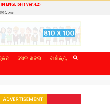
READ NEWS IN ENGLISH ( ver.4.2)
 2026,
Login
୍ଜନ
ଖେଳ ଖବର
ବାଣିଜ୍ୟ
ADVERTISEMENT