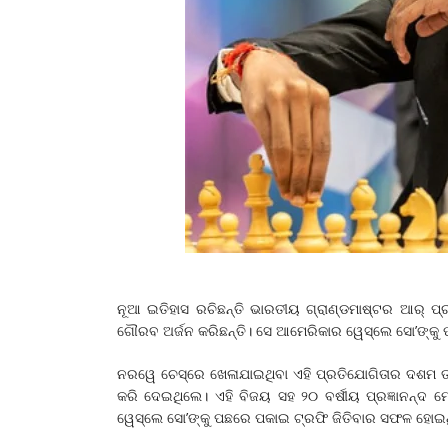
ନୂଆ ଇତିହାସ ରଚିଛନ୍ତି ଭାରତୀୟ ଗ୍ରାଣ୍ଡମାଷ୍ଟର ଆର୍‌ ପ
ଗୌରବ ଅର୍ଜନ କରିଛନ୍ତି। ସେ ଆମେରିକାର ୱେସ୍‌ଲେ ସୋ’ଙ୍
ନରୱେ ଚେସ୍‌ରେ ଖେଳାଯାଇଥିବା ଏହି ପ୍ରତି‌ଯୋଗିତାର ଦଶମ ତଥା
କରି ଦେଇଥିଲେ। ଏହି ବିଜୟ ସହ ୨୦ ବର୍ଷୀୟ ପ୍ରଜ୍ଞାନନ୍ଦ 
ୱେସ୍‌ଲେ ସୋ’ଙ୍କୁ ପଛରେ ପକାଇ ଟ୍ରଫି ଜିତିବାର ସଫଳ ହୋ