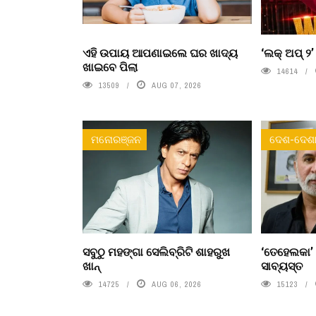
ଏହି ଉପାୟ ଆପଣାଇଲେ ଘର ଖାଦ୍ୟ
‘ଲକ୍ ଅପ୍ ୨
ଖାଇବେ ପିଲା
14614
13509
AUG 07, 2026
ମନୋରଞ୍ଜନ
ଦେଶ-ଦେଶା
ସବୁଠୁ ମହଙ୍ଗା ସେଲିବ୍ରିଟି ଶାହରୁଖ
‘ତେହେଲକା’
ଖାନ୍
ସାବ୍ୟସ୍ତ
14725
AUG 06, 2026
15123