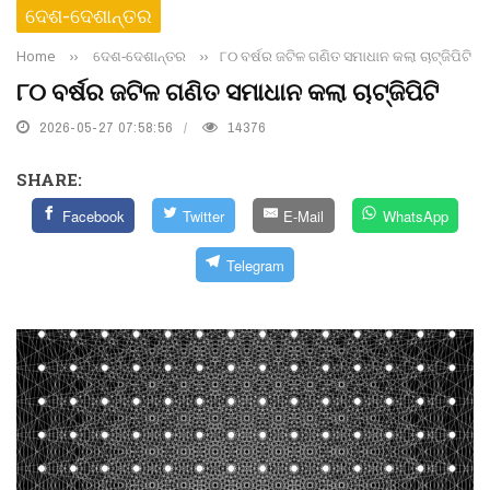
ଦେଶ-ଦେଶାନ୍ତର
Home
››
ଦେଶ-ଦେଶାନ୍ତର
››
୮୦ ବର୍ଷର ଜଟିଳ ଗଣିତ ସମାଧାନ କଲା ଚାଟ୍‌ଜିପିଟି
୮୦ ବର୍ଷର ଜଟିଳ ଗଣିତ ସମାଧାନ କଲା ଚାଟ୍‌ଜିପିଟି
2026-05-27 07:58:56
14376
SHARE:
Facebook
Twitter
E-Mail
WhatsApp
Telegram