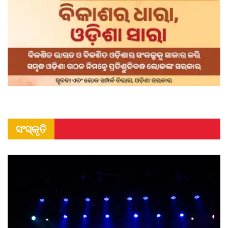
ସଂସ୍କୃତି