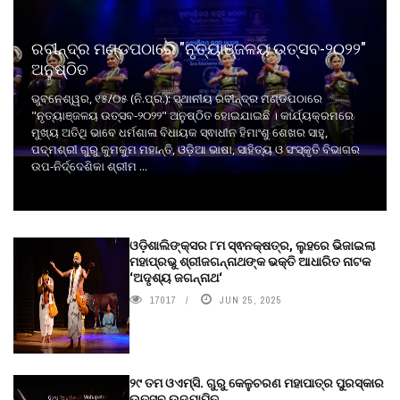
ରବୀନ୍ଦ୍ର ମଣ୍ଡପଠାରେ "ନୃତ୍ୟାଞ୍ଜଳୟ ଉତ୍ସବ-୨୦୨୨"
ଅନୁଷ୍ଠିତ
ଭୁବନେଶ୍ୱର, ୧୫/୦୫ (ନି.ପ୍ର.): ସ୍ଥାନୀୟ ରବୀନ୍ଦ୍ର ମଣ୍ଡପଠାରେ
"ନୃତ୍ୟାଞ୍ଜଳୟ ଉତ୍ସବ-୨୦୨୨" ଅନୁଷ୍ଠିତ ହୋଇଯାଇଛି । କାର୍ଯ୍ୟକ୍ରମରେ
ମୁଖ୍ୟ ଅତିଥି ଭାବେ ଧର୍ମଶାଳା ବିଧାୟକ ସ୍ଵାଧୀନ ହିମାଂଶୁ ଶେଖର ସାହୁ,
ପଦ୍ମଶ୍ରୀ ଗୁରୁ କୁମକୁମ ମହାନ୍ତି, ଓଡ଼ିଆ ଭାଷା, ସାହିତ୍ୟ ଓ ସଂସ୍କୃତି ବିଭାଗର
ଉପ-ନିର୍ଦ୍ଦେଶିକା ଶ୍ରୀମ ...
ଓଡ଼ିଶାଲିଙ୍କ୍ସର ୮ମ ସ୍ଵନକ୍ଷତ୍ର, ଲୁହରେ ଭିଜାଇଲା
ମହାପ୍ରଭୁ ଶ୍ରୀଜଗନ୍ନାଥଙ୍କ ଭକ୍ତି ଆଧାରିତ ନାଟକ
‘ଅଦୃଶ୍ୟ ଜଗନ୍ନାଥ‘
17017
JUN 25, 2025
୨୯ ତମ ଓଏମ୍‌ସି. ଗୁରୁ କେଳୁଚରଣ ମହାପାତ୍ର ପୁରସ୍କାର
ଉତ୍ସବ ଉଦ୍‍ଯାପିତ