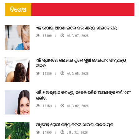
ବିଶେଷ
ଏହି ଉପାୟ ଆପଣାଇଲେ ଘର ଖାଦ୍ୟ ଖାଇବେ ପିଲା
13490
AUG 07, 2026
ଏହି ସ୍ଥାନରେ କଳାଜାଇ ଥିଲେ ସୁଖୀ ହୋଇଥାଏ ଦାମ୍ପତ୍ୟ
ଜୀବନ
15380
AUG 05, 2026
ଏହି ୫ ଅଭ୍ୟାସ କରନ୍ତୁ, ସତେଜ ରହିବ ଆପଣଙ୍କ ଚର୍ମ ଏବଂ
ଶରୀର
16154
AUG 02, 2026
ମଧୁମେହ ରୋଗୀ କଞ୍ଚା କଳଦୀ ଖାଇବା ଲାଭଦାୟକ
14999
JUL 31, 2026