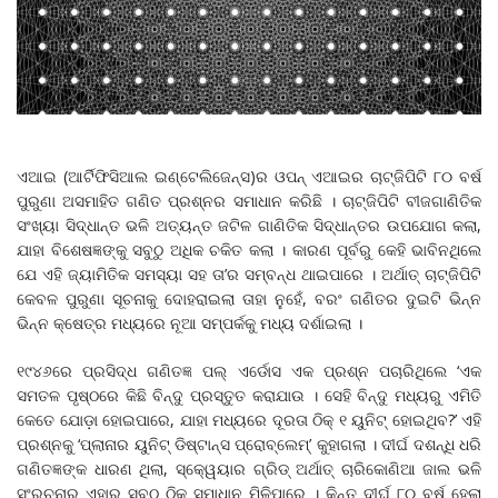
ଏଆଇ (ଆର୍ଟିଫିସିଆଲ ଇଣ୍ଟେଲିଜେନ୍ସ)ର ଓପନ୍ ଏଆଇର ଚାଟ୍‌ଜିପିଟି ୮୦ ବର୍ଷ
ପୁରୁଣା ଅସମାହିତ ଗଣିତ ପ୍ରଶ୍ନର ସମାଧାନ କରିଛି । ଚାଟ୍‌ଜିପିଟି ବୀଜଗାଣିତିକ
ସଂଖ୍ୟା ସିଦ୍ଧାନ୍ତ ଭଳି ଅତ୍ୟନ୍ତ ଜଟିଳ ଗାଣିତିକ ସିଦ୍ଧାନ୍ତର ଉପଯୋଗ କଲା,
ଯାହା ବିଶେଷଜ୍ଞଙ୍କୁ ସବୁଠୁ ଅଧିକ ଚକିତ କଲା । କାରଣ ପୂର୍ବରୁ କେହି ଭାବିନଥିଲେ
ଯେ ଏହି ଜ୍ୟାମିତିକ ସମସ୍ୟା ସହ ତା’ର ସମ୍ବନ୍ଧ ଥାଇପାରେ । ଅର୍ଥାତ୍ ଚାଟ୍‌ଜିପିଟି
କେବଳ ପୁରୁଣା ସୂଚନାକୁ ଦୋହରାଇଲା ତାହା ନୁହେଁ, ବରଂ ଗଣିତର ଦୁଇଟି ଭିନ୍ନ
ଭିନ୍ନ କ୍ଷେତ୍ର ମଧ୍ୟରେ ନୂଆ ସମ୍ପର୍କକୁ ମଧ୍ୟ ଦର୍ଶାଇଲା ।
୧୯୪୬ରେ ପ୍ରସିଦ୍ଧ ଗଣିତଜ୍ଞ ପଲ୍ ଏର୍ଡୋସ ଏକ ପ୍ରଶ୍ନ ପଚାରିଥିଲେ ‘ଏକ
ସମତଳ ପୃଷ୍ଠରେ କିଛି ବିନ୍ଦୁ ପ୍ରସ୍ତୁତ କରାଯାଉ । ସେହି ବିନ୍ଦୁ ମଧ୍ୟରୁ ଏମିତି
କେତେ ଯୋଡ଼ା ହୋଇପାରେ, ଯାହା ମଧ୍ୟରେ ଦୂରତା ଠିକ୍ ୧ ୟୁନିଟ୍ ହୋଇଥିବ?’ ଏହି
ପ୍ରଶ୍ନକୁ ‘ପ୍ଲାନାର ୟୁନିଟ୍ ଡିଷ୍ଟାନ୍ସ ପ୍ରୋବ୍ଲେମ୍’ କୁହାଗଲା । ଦୀର୍ଘ ଦଶନ୍ଧି ଧରି
ଗଣିତଜ୍ଞଙ୍କ ଧାରଣ ଥିଲା, ସ୍କେ୍ୱୟାର ଗ୍ରିଡ୍ ଅର୍ଥାତ୍ ଚାରିକୋଣିଆ ଜାଲ ଭଳି
ସଂରଚନାରୁ ଏହାର ସବୁଠୁ ଠିକ୍ ସମାଧାନ ମିଳିପାରେ । କିନ୍ତୁ ଦୀର୍ଘ ୮୦ ବର୍ଷ ହେଲା