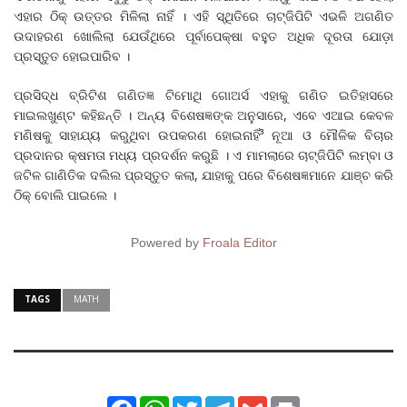
ଏହାର ଠିକ୍ ଉତ୍ତର ମିଳିଲା ନାହିଁ । ଏହି ସ୍ଥିତିରେ ଚାଟ୍‌ଜିପିଟି ଏଭଳି ଅଗଣିତ
ଉଦାହରଣ ଖୋଲିଲା ଯେଉଁଥିରେ ପୂର୍ବାପେକ୍ଷା ବହୁତ ଅଧିକ ଦୂରତା ଯୋଡ଼ା
ପ୍ରସ୍ତୁତ ହୋଇପାରିବ ।
ପ୍ରସିଦ୍ଧ ବ୍ରିଟିଶ ଗଣିତଜ୍ଞ ଟିମୋଥି ଗୋଅର୍ସ ଏହାକୁ ଗଣିତ ଇତିହାସରେ
ମାଇଲଖୁଣ୍ଟ କହିଛନ୍ତି । ଅନ୍ୟ ବିଶେଷଜ୍ଞଙ୍କ ଅନୁସାରେ, ଏବେ ଏଆଇ କେବଳ
ମଣିଷକୁ ସାହାଯ୍ୟ କରୁଥିବା ଉପକରଣ ହୋଇନାହିଁ³ ନୂଆ ଓ ମୌଳିକ ବିଚାର
ପ୍ରଦାନର କ୍ଷମତା ମଧ୍ୟ ପ୍ରଦର୍ଶନ କରୁଛି । ଏ ମାମଲାରେ ଚାଟ୍‌ଜିପିଟି ଲମ୍ବା ଓ
ଜଟିଳ ଗାଣିତିକ ଦଲିଲ ପ୍ରସ୍ତୁତ କଲା, ଯାହାକୁ ପରେ ବିଶେଷଜ୍ଞମାନେ ଯାଞ୍ଚ କରି
ଠିକ୍ ବୋଲି ପାଇଲେ ।
Powered by
Froala Editor
TAGS
MATH
Facebook
WhatsApp
Twitter
Telegram
Gmail
Print