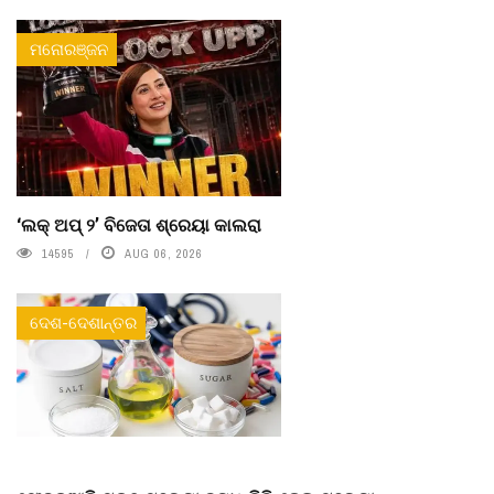
ମନୋରଞ୍ଜନ
‘ଲକ୍ ଅପ୍ ୨’ ବିଜେତା ଶ୍ରେୟା କାଲରା
14595
AUG 06, 2026
ଦେଶ-ଦେଶାନ୍ତର