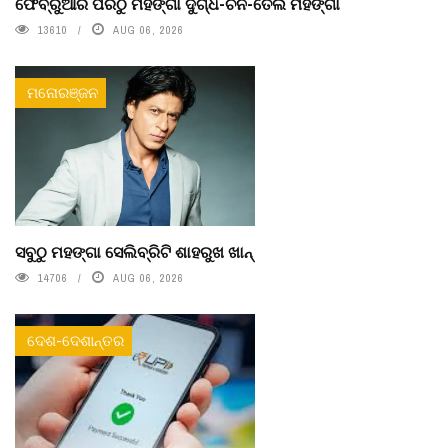
ଫେବ୍ରୁଆରି ପରଠୁ ମହଙ୍ଗା ଦୁଗ୍ଧ-ଚିନି-ତେଲ ମହଙ୍ଗା
13610
AUG 06, 2026
ମନୋରଞ୍ଜନ
ସବୁଠୁ ମହଙ୍ଗା ସେଲିବ୍ରିଟି ଶାହରୁଖ ଖାନ୍
14706
AUG 06, 2026
ଦେଶ-ଦେଶାନ୍ତର