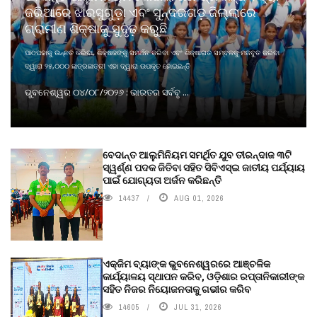
ଜରିଆରେ ଝାରସୁଗୁଡ଼ା ଏବଂ ସୁନ୍ଦରଗଡ଼ ଜିଲ୍ଲାରେ
ଗ୍ରାମୀଣ ଶିକ୍ଷାକୁ ସୁଦୃଢ଼ କରୁଛି
ପାଠପଢାକୁ ଉନ୍ନତ କରିବା, ଶିକ୍ଷକଙ୍କୁ ସମର୍ଥନ କରିବା ଏବଂ ଶିକ୍ଷାଗତ ସମ୍ବଳକୁ ମଜବୁତ କରିବା
ଦ୍ୱାରା ୨୫,୦୦୦ ଛାତ୍ରଛାତ୍ରୀ ଏହା ଦ୍ୱାରା ଉପକୃତ ହୋଇଛନ୍ତି
ଭୁବନେଶ୍ୱର ୦୪/୦୮/୨୦୨୬ : ଭାରତର ସର୍ବବୃ ...
ବେଦାନ୍ତ ଆଲୁମିନିୟମ ସମର୍ଥିତ ଯୁବ ତୀରନ୍ଦାଜ ୩ଟି
ସ୍ୱର୍ଣ୍ଣ ପଦକ ଜିତିବା ସହିତ ସିବିଏସ୍ଇ ଜାତୀୟ ପର୍ଯ୍ୟାୟ
ପାଇଁ ଯୋଗ୍ୟତା ଅର୍ଜନ କରିଛନ୍ତି
14437
AUG 01, 2026
ଏକ୍ଜିମ ବ୍ୟାଙ୍କ ଭୁବନେଶ୍ୱରରେ ଆଞ୍ଚଳିକ
କାର୍ଯ୍ୟାଳୟ ସ୍ଥାପନ କରିବ, ଓଡ଼ିଶାର ରପ୍ତାନିକାରୀଙ୍କ
ସହିତ ନିଜର ନିୟୋଜନତାକୁ ଗଭୀର କରିବ
14605
JUL 31, 2026