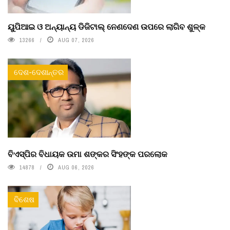
ୟୁପିଆଇ ଓ ଅନ୍ୟାନ୍ୟ ଡିଜିଟାଲ୍ ନେଣଦେଣ ଉପରେ ଲାଗିବ ଶୁଳ୍କ
13266
AUG 07, 2026
ଦେଶ-ଦେଶାନ୍ତର
ବିଏସ୍‌ପିର ବିଧାୟକ ଉମା ଶଙ୍କର ସିଂହଙ୍କ ପରଲୋକ
14878
AUG 06, 2026
ବିଶେଷ