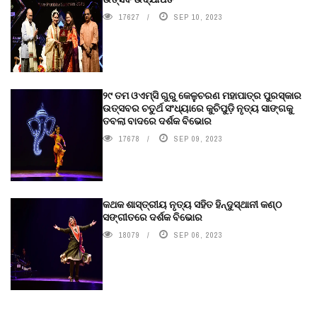
17627
SEP 10, 2023
୨୯ ତମ ଓଏମ୍‌ସି ଗୁରୁ କେଳୁଚରଣ ମହାପାତ୍ର ପୁରସ୍କାର
ଉତ୍ସବର ଚତୁର୍ଥ ସଂଧ୍ୟାରେ କୁଚିପୁଡ଼ି ନୃତ୍ୟ ସାଙ୍ଗକୁ
ତବଲା ବାଦରେ ଦର୍ଶକ ବିଭୋର
17678
SEP 09, 2023
କଥକ ଶାସ୍ତ୍ରୀୟ ନୃତ୍ୟ ସହିତ ହିନ୍ଦୁସ୍ଥାନୀ କଣ୍ଠ
ସଙ୍ଗୀତରେ ଦର୍ଶକ ବିଭୋର
18079
SEP 06, 2023