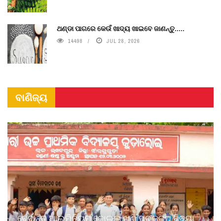
ଥଣ୍ଡା ପାଗରେ କେଉଁ ଖାଦ୍ୟ ଖାଇବେ ଜାଣନ୍ତୁ.....
14498
JUL 28, 2026
ବାଣିଜ୍ୟ
ବେଦାନ୍ତ ଆଲୁମିନିୟମ କୋଇଲା ଖଣି ପ୍ରକଳ୍ପ ବିଦ୍ୟା