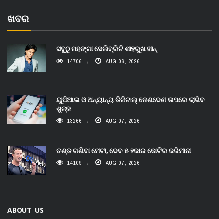
ଖବର
ସବୁଠୁ ମହଙ୍ଗା ସେଲିବ୍ରିଟି ଶାହରୁଖ ଖାନ୍
14706
AUG 06, 2026
ୟୁପିଆଇ ଓ ଅନ୍ୟାନ୍ୟ ଡିଜିଟାଲ୍ ନେଣଦେଣ ଉପରେ ଲାଗିବ
ଶୁଳ୍କ
13266
AUG 07, 2026
ତଣ୍ଡ ଗଣିବା ମେଟା, ଦେବ ୫ ହଜାର କୋଟିର ଜରିମାନା
14109
AUG 07, 2026
ABOUT US