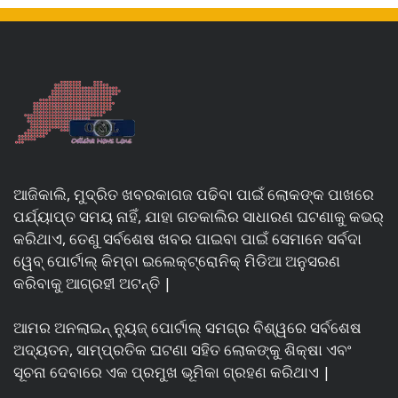
ଆଜିକାଲି, ମୁଦ୍ରିତ ଖବରକାଗଜ ପଢିବା ପାଇଁ ଲୋକଙ୍କ ପାଖରେ
ପର୍ଯ୍ୟାପ୍ତ ସମୟ ନାହିଁ, ଯାହା ଗତକାଲିର ସାଧାରଣ ଘଟଣାକୁ କଭର୍
କରିଥାଏ, ତେଣୁ ସର୍ବଶେଷ ଖବର ପାଇବା ପାଇଁ ସେମାନେ ସର୍ବଦା
ୱେବ୍ ପୋର୍ଟାଲ୍ କିମ୍ବା ଇଲେକ୍ଟ୍ରୋନିକ୍ ମିଡିଆ ଅନୁସରଣ
କରିବାକୁ ଆଗ୍ରହୀ ଅଟନ୍ତି |
ଆମର ଅନଲାଇନ୍ ନ୍ୟୁଜ୍ ପୋର୍ଟାଲ୍ ସମଗ୍ର ବିଶ୍ୱରେ ସର୍ବଶେଷ
ଅଦ୍ୟତନ, ସାମ୍ପ୍ରତିକ ଘଟଣା ସହିତ ଲୋକଙ୍କୁ ଶିକ୍ଷା ଏବଂ
ସୂଚନା ଦେବାରେ ଏକ ପ୍ରମୁଖ ଭୂମିକା ଗ୍ରହଣ କରିଥାଏ |