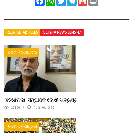
RELATED ARTICLES
ODISHA NEWS LENS 4.1
ଦେଶ-ଦେଶାନ୍ତର
‘ତେହେଲକା’ ସମ୍ପାଦକ ଦୋଷୀ ସାବ୍ୟସ୍ତ
15106
AUG 06, 2026
ଦେଶ-ଦେଶାନ୍ତର