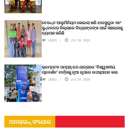
ବେଦାନ୍ତ ଆଲୁମିନିୟମ କୋଇଲା ଖଣି ଝାରସୁଗୁଡା ଏବଂ
ସୁନ୍ଦରଗଡ଼ ଜିଲ୍ଲାରେ ଦିବ୍ୟାଙ୍ଗଙ୍କ ପାଇଁ ସହାୟତାକୁ
ବ୍ୟାପକ କରିଛି
14252
JUL 29, 2026
କ୍ରମ୍ପଟନ ପମ୍ପ୍‌ସ୍‌ ରଥ ଯାତ୍ରାରେ ‘ବିଶ୍ୱସନୀୟ
ପ୍ରଦର୍ଶନ’ ବାର୍ତ୍ତାକୁ ନୂଆ ରୂପରେ ଉପସ୍ଥାପନ କଲା
15051
JUL 28, 2026
ଅନଲାଇନ୍ ସଂଯୋଗ