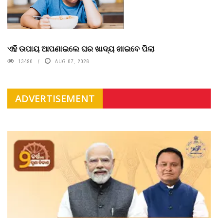
ଏହି ଉପାୟ ଆପଣାଇଲେ ଘର ଖାଦ୍ୟ ଖାଇବେ ପିଲା
13490
AUG 07, 2026
ADVERTISEMENT