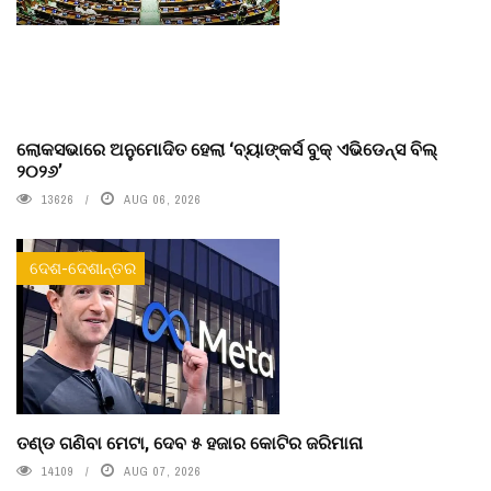
ଲୋକସଭାରେ ଅନୁମୋଦିତ ହେଲା ‘ବ୍ୟାଙ୍କର୍ସ ବୁକ୍ ଏଭିଡେନ୍ସ ବିଲ୍
୨୦୨୬’
13626
AUG 06, 2026
ଦେଶ-ଦେଶାନ୍ତର
ତଣ୍ଡ ଗଣିବା ମେଟା, ଦେବ ୫ ହଜାର କୋଟିର ଜରିମାନା
14109
AUG 07, 2026