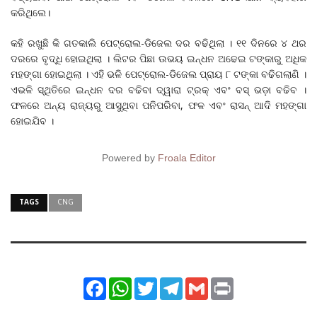
କରିଥିଲେ।
କହି ରଖୁଛି କି ଗତକାଲି ପେଟ୍ରୋଲ-ଡିଜେଲ ଦର ବଢିଥିଲା । ୧୧ ଦିନରେ ୪ ଥର
ଦରରେ ବୃଦ୍ଧି ହୋଇଥିଲା । ଲିଟର ପିଛା ଉଭୟ ଇନ୍ଧନ ଅଢେଇ ଟଙ୍କାରୁ ଅଧିକ
ମହଙ୍ଗା ହୋଇଥିଲା । ଏହି ଭଳି ପେଟ୍ରୋଲ-ଡିଜେଲ ପ୍ରାୟ ୮ ଟଙ୍କା ବଢିଗଲାଣି ।
ଏଭଳି ସ୍ଥିତିରେ ଇନ୍ଧନ ଦର ବଢିବା ଦ୍ୱାରା ଟ୍ରକ୍ ଏବଂ ବସ୍ ଭଡ଼ା ବଢିବ ।
ଫଳରେ ଅନ୍ୟ ରାଜ୍ୟରୁ ଆସୁଥିବା ପନିପରିବା, ଫଳ ଏବଂ ରାସନ୍ ଆଦି ମହଙ୍ଗା
ହୋଇଯିବ ।
Powered by
Froala Editor
TAGS
CNG
Facebook
WhatsApp
Twitter
Telegram
Gmail
Print