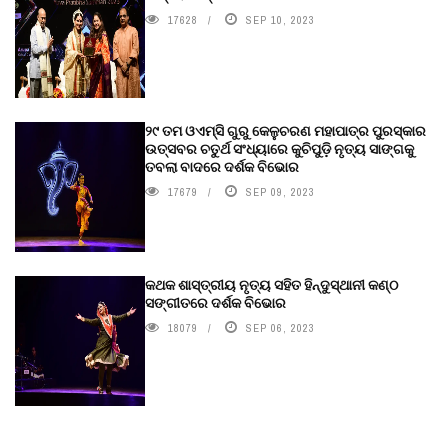
17628
SEP 10, 2023
୨୯ ତମ ଓଏମ୍‌ସି ଗୁରୁ କେଳୁଚରଣ ମହାପାତ୍ର ପୁରସ୍କାର
ଉତ୍ସବର ଚତୁର୍ଥ ସଂଧ୍ୟାରେ କୁଚିପୁଡ଼ି ନୃତ୍ୟ ସାଙ୍ଗକୁ
ତବଲା ବାଦରେ ଦର୍ଶକ ବିଭୋର
17679
SEP 09, 2023
କଥକ ଶାସ୍ତ୍ରୀୟ ନୃତ୍ୟ ସହିତ ହିନ୍ଦୁସ୍ଥାନୀ କଣ୍ଠ
ସଙ୍ଗୀତରେ ଦର୍ଶକ ବିଭୋର
18079
SEP 06, 2023