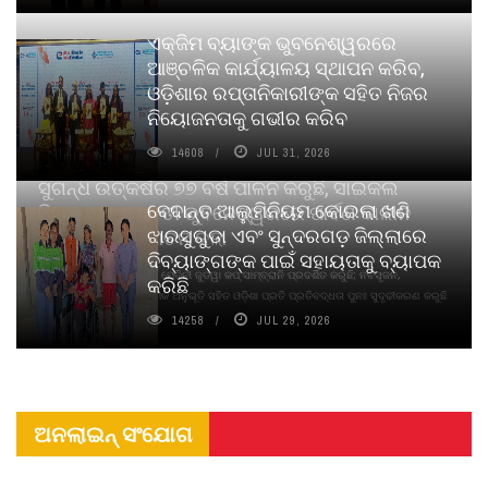
ଏକ୍ଜିମ ବ୍ୟାଙ୍କ ଭୁବନେଶ୍ୱରରେ
ଆଞ୍ଚଳିକ କାର୍ଯ୍ୟାଳୟ ସ୍ଥାପନ କରିବ,
ଓଡ଼ିଶାର ରପ୍ତାନିକାରୀଙ୍କ ସହିତ ନିଜର
ନିୟୋଜନତାକୁ ଗଭୀର କରିବ
14608
JUL 31, 2026
ସୁଗନ୍ଧ ଉତ୍କର୍ଷର ୭୭ ବର୍ଷ ପାଳନ କରୁଛି, ସାଇକଲ
ବେଦାନ୍ତ ଆଲୁମିନିୟମ କୋଇଲା ଖଣି
ପିୟୋର୍‌ ଅଗରବତୀ ଭୁବନେଶ୍ୱରରେ ପାର୍ବଣ କାଳୀନ
ଝାରସୁଗୁଡା ଏବଂ ସୁନ୍ଦରଗଡ଼ ଜିଲ୍ଲାରେ
ନବସୃଜନ ଉନ୍ମୋଚନ କଲା
ଦିବ୍ୟାଙ୍ଗଙ୍କ ପାଇଁ ସହାୟତାକୁ ବ୍ୟାପକ
ବାଉଁଶ ବିହୀନ କଠିନ ଧୂପ ଏବଂ ମେଦିନୀ ଜୁଡୱା କପ୍‌ ସାମ୍ବ୍ରାନି ପ୍ରଦର୍ଶିତ କରୁଛି; ନବସୃଜନ,
କରିଛି
ଦୀର୍ଘସ୍ଥାୟିତା ଏବଂ ଆଧ୍ୟାତ୍ମିକ ଅନୁଭୂତି ସହିତ ଓଡ଼ିଶା ପ୍ରତି ପ୍ରତିବଦ୍ଧତା ପୁନଃ ସୁଦୃଢୀକରଣ କରୁଛି
14258
JUL 29, 2026
ଅନଲାଇନ୍ ସଂଯୋଗ