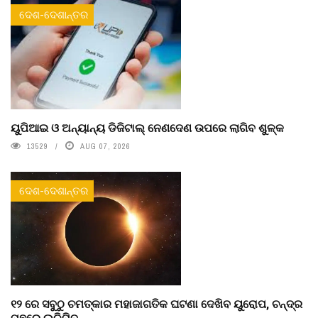
ଦେଶ-ଦେଶାନ୍ତର
ୟୁପିଆଇ ଓ ଅନ୍ୟାନ୍ୟ ଡିଜିଟାଲ୍ ନେଣଦେଣ ଉପରେ ଲାଗିବ ଶୁଳ୍କ
13529
AUG 07, 2026
ଦେଶ-ଦେଶାନ୍ତର
୧୨ ରେ ସବୁଠୁ ଚମତ୍କାର ମହାଜାଗତିକ ଘଟଣା ଦେଖିବ ୟୁରୋପ, ଚନ୍ଦ୍ର
ପଛରେ ଲୁଚିଯିବ ...