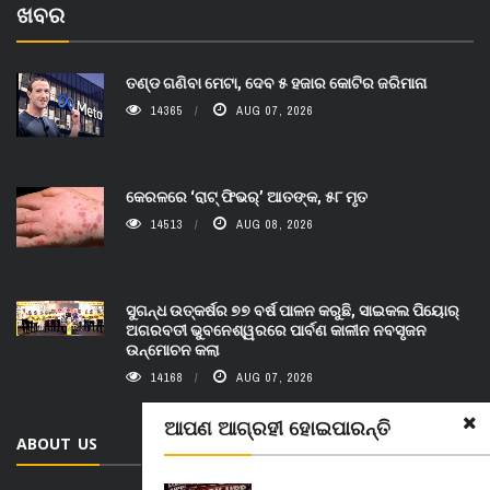
ଖବର
ତଣ୍ଡ ଗଣିବା ମେଟା, ଦେବ ୫ ହଜାର କୋଟିର ଜରିମାନା
14365
AUG 07, 2026
କେରଳରେ ‘ରାଟ୍ ଫିଭର୍’ ଆତଙ୍କ, ୫୮ ମୃତ
14513
AUG 08, 2026
ସୁଗନ୍ଧ ଉତ୍କର୍ଷର ୭୭ ବର୍ଷ ପାଳନ କରୁଛି, ସାଇକଲ ପିୟୋର୍‌
ଅଗରବତୀ ଭୁବନେଶ୍ୱରରେ ପାର୍ବଣ କାଳୀନ ନବସୃଜନ
ଉନ୍ମୋଚନ କଲା
14168
AUG 07, 2026
ଆପଣ ଆଗ୍ରହୀ ହୋଇପାରନ୍ତି
ABOUT US