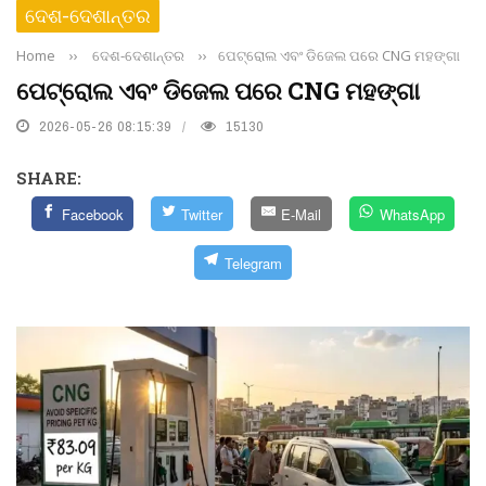
ଦେଶ-ଦେଶାନ୍ତର
Home
››
ଦେଶ-ଦେଶାନ୍ତର
››
ପେଟ୍ରୋଲ ଏବଂ ଡିଜେଲ ପରେ CNG ମହଙ୍ଗା
ପେଟ୍ରୋଲ ଏବଂ ଡିଜେଲ ପରେ CNG ମହଙ୍ଗା
2026-05-26 08:15:39
15130
SHARE:
Facebook
Twitter
E-Mail
WhatsApp
Telegram