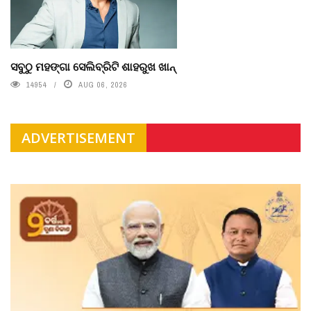
ସବୁଠୁ ମହଙ୍ଗା ସେଲିବ୍ରିଟି ଶାହରୁଖ ଖାନ୍
14954
AUG 06, 2026
ADVERTISEMENT