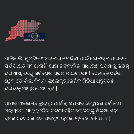
ଆଜିକାଲି, ମୁଦ୍ରିତ ଖବରକାଗଜ ପଢିବା ପାଇଁ ଲୋକଙ୍କ ପାଖରେ
ପର୍ଯ୍ୟାପ୍ତ ସମୟ ନାହିଁ, ଯାହା ଗତକାଲିର ସାଧାରଣ ଘଟଣାକୁ କଭର୍
କରିଥାଏ, ତେଣୁ ସର୍ବଶେଷ ଖବର ପାଇବା ପାଇଁ ସେମାନେ ସର୍ବଦା
ୱେବ୍ ପୋର୍ଟାଲ୍ କିମ୍ବା ଇଲେକ୍ଟ୍ରୋନିକ୍ ମିଡିଆ ଅନୁସରଣ
କରିବାକୁ ଆଗ୍ରହୀ ଅଟନ୍ତି |
ଆମର ଅନଲାଇନ୍ ନ୍ୟୁଜ୍ ପୋର୍ଟାଲ୍ ସମଗ୍ର ବିଶ୍ୱରେ ସର୍ବଶେଷ
ଅଦ୍ୟତନ, ସାମ୍ପ୍ରତିକ ଘଟଣା ସହିତ ଲୋକଙ୍କୁ ଶିକ୍ଷା ଏବଂ
ସୂଚନା ଦେବାରେ ଏକ ପ୍ରମୁଖ ଭୂମିକା ଗ୍ରହଣ କରିଥାଏ |