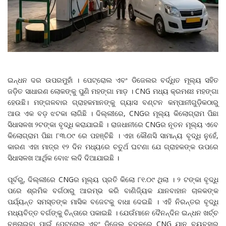
ଇନ୍ଧନ ଦର ଉପରମୁହାଁ । ପେଟ୍ରୋଲ ଏବଂ ଡିଜେଲର ବର୍ଦ୍ଧିତ ମୂଲ୍ୟ ସହିତ
ଜଡ଼ିତ ସାଧାରଣ ଲୋକଙ୍କୁ ପୁଣି ମହଙ୍ଗା ମାଡ଼ । CNG ମଧ୍ୟ କ୍ରମଶଃ ମହଙ୍ଗା
ହେଉଛି। ମଙ୍ଗଳବାର ଗ୍ରାହକମାନଙ୍କୁ ଗ୍ୟାସ ବଣ୍ଟନ କମ୍ପାନୀଗୁଡ଼ିକଠାରୁ
ଆଉ ଏକ ବଡ଼ ଝଟକା ଲାଗିଛି । ଦିଲ୍ଲୀରେ, CNGର ମୂଲ୍ୟ କିଲୋଗ୍ରାମ ପିଛା
ସିଧାସଳଖ ୨ଟଙ୍କା ବୃଦ୍ଧି କରାଯାଇଛି । ରାଜଧାନୀରେ CNGର ନୂତନ ମୂଲ୍ୟ ଏବେ
କିଲୋଗ୍ରାମ ପିଛା ୮୩.୦୯ ରେ ପହଞ୍ଚିଛି । ଏହା କୌଣସି ସାମାନ୍ୟ ବୃଦ୍ଧି ନୁହେଁ,
କାରଣ ଏହା ମାତ୍ର ୧୨ ଦିନ ମଧ୍ୟରେ ଚତୁର୍ଥ ଘଟଣା ଯେ ଗ୍ରାହକଙ୍କ ଉପରେ
ସିଧାସଳଖ ଆର୍ଥିକ ବୋଝ ଲଦି ଦିଆଯାଇଛି ।
ପୂର୍ବରୁ, ଦିଲ୍ଲୀରେ CNGର ମୂଲ୍ୟ ପ୍ରତି କିଲୋ ୮୧.୦୯ ଥିଲା । ୨ ଟଙ୍କା ବୃଦ୍ଧି
ପରେ ଶ୍ରମିକ ବର୍ଗଠାରୁ ଆରମ୍ଭ କରି ବାଣିଜ୍ୟିକ ଯାନବାହାନ ଚାଳକଙ୍କ
ପର୍ଯ୍ୟନ୍ତ ସମସ୍ତଙ୍କ ମାସିକ ବଜେଟକୁ ବାଧା ଦେଇଛି । ଏହି ନିରନ୍ତର ବୃଦ୍ଧି
ମଧ୍ୟବିତ୍ତ ବର୍ଗଙ୍କୁ ଚିନ୍ତାରେ ପକାଇଛି । ଯେଉଁମାନେ ଦୈନନ୍ଦିନ ଇନ୍ଧନ ଖର୍ଚ୍ଚ
ବଞ୍ଚାଇବା ପାଇଁ ପେଟ୍ରୋଲ ଏବଂ ଡିଜେଲ ବଦଳରେ CNG ଯାନ ବ୍ୟବହାର