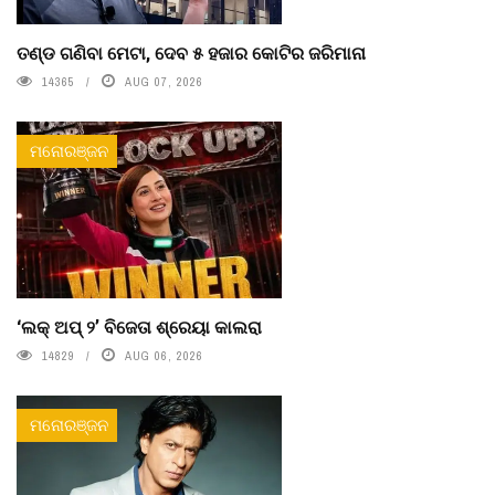
ତଣ୍ଡ ଗଣିବା ମେଟା, ଦେବ ୫ ହଜାର କୋଟିର ଜରିମାନା
14365
AUG 07, 2026
ମନୋରଞ୍ଜନ
‘ଲକ୍ ଅପ୍ ୨’ ବିଜେତା ଶ୍ରେୟା କାଲରା
14829
AUG 06, 2026
ମନୋରଞ୍ଜନ