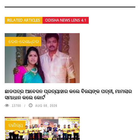
RELATED ARTICLES
ODISHA NEWS LENS 4.1
ଦେଶ-ଦେଶାନ୍ତର
ଛାଡପତ୍ର ଆବେଦନ ପ୍ରତ୍ୟାହାର କଲେ ବିଜୟଙ୍କ ପତ୍ନୀ, ମାମଲାର
ସମାଧାନ କଲେ କୋର୍ଟ
13700
AUG 08, 2026
ବାଣିଜ୍ୟ