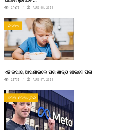
14475
AUG 08, 2026
ବିଶେଷ
ଏହି ଉପାୟ ଆପଣାଇଲେ ଘର ଖାଦ୍ୟ ଖାଇବେ ପିଲା
13739
AUG 07, 2026
ଦେଶ-ଦେଶାନ୍ତର