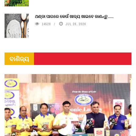
ଥଣ୍ଡା ପାଗରେ କେଉଁ ଖାଦ୍ୟ ଖାଇବେ ଜାଣନ୍ତୁ.....
14528
JUL 28, 2026
ବାଣିଜ୍ୟ