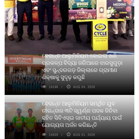
ବେଦାନ୍ତ ଆଲୁମିନିୟମ କୋଇଲା ଖଣି
ପ୍ରକଳ୍ପ ବିଦ୍ୟା ଜରିଆରେ ଝାରସୁଗୁଡ଼ା
ଏବଂ ସୁନ୍ଦରଗଡ଼ ଜିଲ୍ଲାରେ ଗ୍ରାମୀଣ
ଶିକ୍ଷାକୁ ସୁଦୃଢ଼ କରୁଛି
14146
AUG 04, 2026
ବେଦାନ୍ତ ଆଲୁମିନିୟମ ସମର୍ଥିତ ଯୁବ
ତୀରନ୍ଦାଜ ୩ଟି ସ୍ୱର୍ଣ୍ଣ ପଦକ ଜିତିବା
ସହିତ ସିବିଏସ୍ଇ ଜାତୀୟ ପର୍ଯ୍ୟାୟ ପାଇଁ
ଯୋଗ୍ୟତା ଅର୍ଜନ କରିଛନ୍ତି
14439
AUG 01, 2026