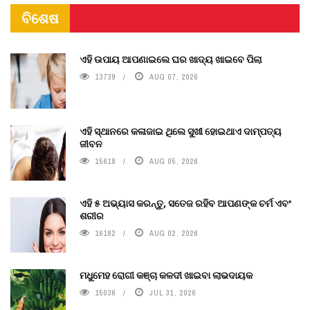
ବିଶେଷ
ଏହି ଉପାୟ ଆପଣାଇଲେ ଘର ଖାଦ୍ୟ ଖାଇବେ ପିଲା
13739
AUG 07, 2026
ଏହି ସ୍ଥାନରେ କଳାଜାଇ ଥିଲେ ସୁଖୀ ହୋଇଥାଏ ଦାମ୍ପତ୍ୟ
ଜୀବନ
15618
AUG 05, 2026
ଏହି ୫ ଅଭ୍ୟାସ କରନ୍ତୁ, ସତେଜ ରହିବ ଆପଣଙ୍କ ଚର୍ମ ଏବଂ
ଶରୀର
16182
AUG 02, 2026
ମଧୁମେହ ରୋଗୀ କଞ୍ଚା କଳଦୀ ଖାଇବା ଲାଭଦାୟକ
15036
JUL 31, 2026