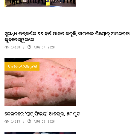
ସୁଗନ୍ଧ ଉତ୍କର୍ଷର ୭୭ ବର୍ଷ ପାଳନ କରୁଛି, ସାଇକଲ ପିୟୋର୍‌ ଅଗରବତୀ
ଭୁବନେଶ୍ୱରରେ ...
14168
AUG 07, 2026
ଦେଶ-ଦେଶାନ୍ତର
କେରଳରେ ‘ରାଟ୍ ଫିଭର୍’ ଆତଙ୍କ, ୫୮ ମୃତ
14513
AUG 08, 2026