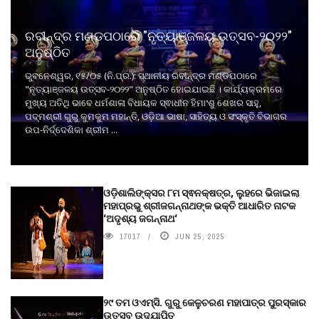
ରବୀନ୍ଦ୍ର ମଣ୍ଡପଠାରେ "ନୃତ୍ୟାଞ୍ଜଳୟ ଉତ୍ସବ-୨୦୨୨"
ଅନୁଷ୍ଠିତ
ଭୁବନେଶ୍ୱର, ୧୫/୦୫ (ନି.ପ୍ର.): ସ୍ଥାନୀୟ ରବୀନ୍ଦ୍ର ମଣ୍ଡପଠାରେ
"ନୃତ୍ୟାଞ୍ଜଳୟ ଉତ୍ସବ-୨୦୨୨" ଅନୁଷ୍ଠିତ ହୋଇଯାଇଛି । କାର୍ଯ୍ୟକ୍ରମରେ
ମୁଖ୍ୟ ଅତିଥି ଭାବେ ଧର୍ମଶାଳା ବିଧାୟକ ସ୍ଵାଧୀନ ହିମାଂଶୁ ଶେଖର ସାହୁ,
ପଦ୍ମଶ୍ରୀ ଗୁରୁ କୁମକୁମ ମହାନ୍ତି, ଓଡ଼ିଆ ଭାଷା, ସାହିତ୍ୟ ଓ ସଂସ୍କୃତି ବିଭାଗର
ଉପ-ନିର୍ଦ୍ଦେଶିକା ଶ୍ରୀମ ...
ଓଡ଼ିଶାଲିଙ୍କ୍ସର ୮ମ ସ୍ଵନକ୍ଷତ୍ର, ଲୁହରେ ଭିଜାଇଲା
ମହାପ୍ରଭୁ ଶ୍ରୀଜଗନ୍ନାଥଙ୍କ ଭକ୍ତି ଆଧାରିତ ନାଟକ
‘ଅଦୃଶ୍ୟ ଜଗନ୍ନାଥ‘
17017
JUN 25, 2025
୨୯ ତମ ଓଏମ୍‌ସି. ଗୁରୁ କେଳୁଚରଣ ମହାପାତ୍ର ପୁରସ୍କାର
ଉତ୍ସବ ଉଦ୍‍ଯାପିତ