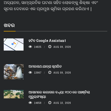
ଅଦ୍ୟତନ, ସାମ୍ପ୍ରତିକ ଘଟଣା ସହିତ ଲୋକଙ୍କୁ ଶିକ୍ଷା ଏବଂ
ସୂଚନା ଦେବାରେ ଏକ ପ୍ରମୁଖ ଭୂମିକା ଗ୍ରହଣ କରିଥାଏ |
ଖବର
ହଟିବ Google Assistant
14825
AUG 09, 2026
ଅମରନାଥ ଯାତ୍ରା ସ୍ଥଗିତ
13967
AUG 09, 2026
ଆସାମରେ ଲଗାତାର ବନ୍ୟା: ୧୦୦ ରେ ପହଞ୍ଚିଲା
ମୃତ୍ୟୁସଂଖ୍ୟା
14658
AUG 10, 2026