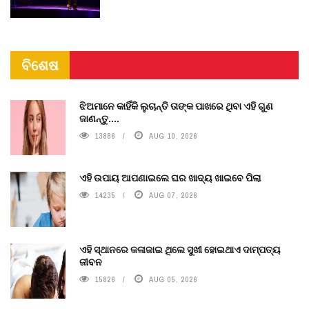
ବିଶେଷ
ଝିଅମାନେ କାହିଁକି ଲୁଚାନ୍ତି ତାଙ୍କ ପାଖରେ ଥିବା ଏହି ଗୁଣ
ଜାଣନ୍ତୁ....
13886
AUG 10, 2026
ଏହି ଉପାୟ ଆପଣାଇଲେ ଘର ଖାଦ୍ୟ ଖାଇବେ ପିଲା
14235
AUG 07, 2026
ଏହି ସ୍ଥାନରେ କଳାଜାଇ ଥିଲେ ସୁଖୀ ହୋଇଥାଏ ଦାମ୍ପତ୍ୟ
ଜୀବନ
15826
AUG 05, 2026