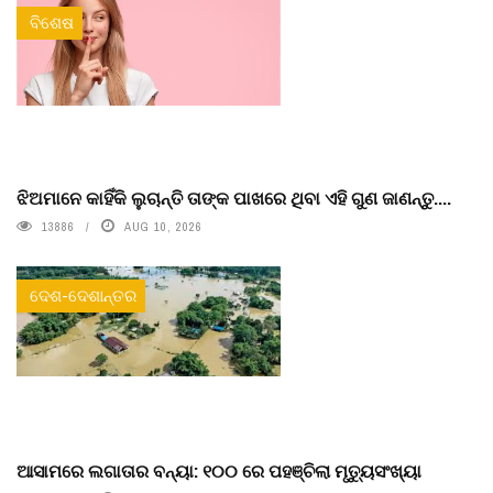
ବିଶେଷ
ଝିଅମାନେ କାହିଁକି ଲୁଚାନ୍ତି ତାଙ୍କ ପାଖରେ ଥିବା ଏହି ଗୁଣ ଜାଣନ୍ତୁ....
13886
AUG 10, 2026
ଦେଶ-ଦେଶାନ୍ତର
ଆସାମରେ ଲଗାତାର ବନ୍ୟା: ୧୦୦ ରେ ପହଞ୍ଚିଲା ମୃତ୍ୟୁସଂଖ୍ୟା