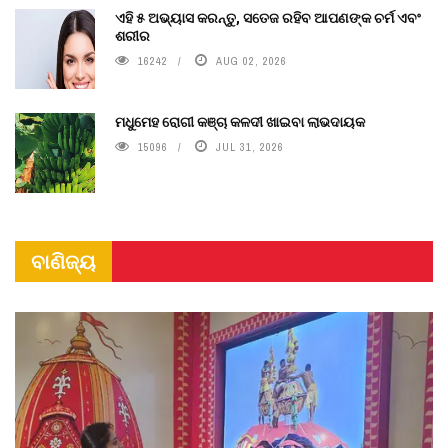
ଏହି ୫ ଅଭ୍ୟାସ କରନ୍ତୁ, ସତେଜ ରହିବ ଆପଣଙ୍କ ଚର୍ମ ଏବଂ
ଶରୀର
16242
AUG 02, 2026
ମଧୁମେହ ରୋଗୀ କଞ୍ଚା କଳଦୀ ଖାଇବା ଲାଭଦାୟକ
15096
JUL 31, 2026
ବାଣିଜ୍ୟ