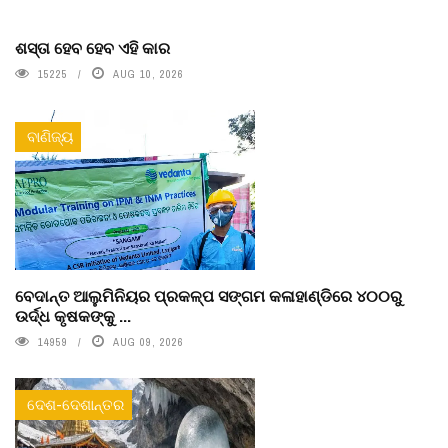
ଶସ୍ତା ହେବ ହେବ ଏହି କାର
15225
AUG 10, 2026
ବାଣିଜ୍ୟ
ବେଦାନ୍ତ ଆଲୁମିନିୟର ପ୍ରକଳ୍ପ ସଙ୍ଗମ କଳାହାଣ୍ଡିରେ ୪୦୦ରୁ
ଉର୍ଦ୍ଧ କୃଷକଙ୍କୁ ...
14959
AUG 09, 2026
ଦେଶ-ଦେଶାନ୍ତର