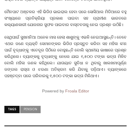
ମୈନପାଟ ଅଞ୍ଚଳର ଏହି ଭିଡିଓ ଭାଇରାଲ ହେବା ପରେ ସୋସିଆଲ ମିଡିଆରେ ବହୁ
ସଂଖ୍ୟାରେ ପ୍ରତିକ୍ରିୟା ପ୍ରକାଶ ପାଇବା ସହ ଗ୍ରାମୀଣ ଭାରତରେ
କଲ୍ୟାଣକାରୀ ଯୋଜନାର ସୁଫଳ ପାଇବାର ବାସ୍ତବତାକୁ ନେଇ ପ୍ରଶ୍ନ ଉଠିଛି।
ସେଥିପାଇଁ ସୁଖମନିଆ ଅନେକ ମାସ ହେଲା ଶାଶୁଙ୍କୁ ଏଭଳି ନେଇଆସୁଛନ୍ତି। ତେବେ
ଏଥର ଜଣେ ବ୍ୟକ୍ତି ସେମାନଙ୍କର ଭିଡିଓ ପ୍ରସ୍ତୁତ କରିବା ସହ ମହିଳା କ’ଣ
ପାଇଁ ବୃଦ୍ଧାଙ୍କୁ ଏତେଦୂର ପିଠିରେ ବୋହୁଛନ୍ତି ବୋଲି ସ୍ଥାନୀୟ ଭାଷାରେ ପ୍ରଶ୍ନ
କରିଥିଲେ। ବ୍ୟାଙ୍କକୁ ବୃଦ୍ଧାଙ୍କୁ ନେଲେ ଯାଇ ୧,୫୦୦ ଟଙ୍କା ଭତ୍ତା ମିଳିବ
ବୋଲି ମହିଳା ଜଣକ କହିଥିଲେ। ଯାତାୟାତ ସୁବିଧା ନ ଥିବାରୁ ଖାଲଖମାପୂର୍ଣ୍ଣ
ଜଙ୍ଗଲ ରାସ୍ତା ଓ ଝରଣା ଅତିକ୍ରମ କରି ଯିବାକୁ ପଡ଼ିଥାଏ। ବ୍ୟାଙ୍କରେ
ପହଞ୍ଚତ୍ବା ପରେ ପରିବାରକୁ ୧,୫୦୦ ଟଙ୍କା ଭତ୍ତା ମିଳିଥାଏ।
Powered by
Froala Editor
TAGS
PENSION