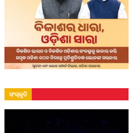
ସଂସ୍କୃତି