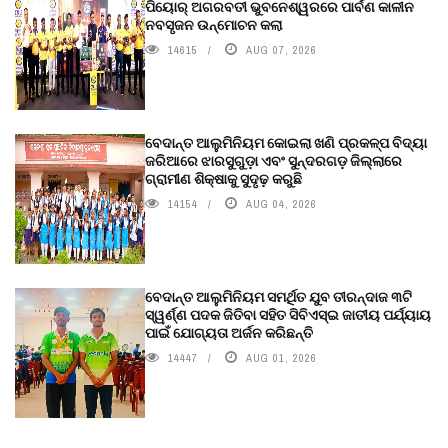
ପିୟୋର୍‌ ଅଗରବତୀ ଭୁବନେଶ୍ୱରରେ ପାର୍ବଣ କାଳୀନ
ନବସୃଜନ ଉନ୍ମୋଚନ କଲା
14615
AUG 07, 2026
ବେଦାନ୍ତ ଆଲୁମିନିୟମ କୋଇଲା ଖଣି ପ୍ରକଳ୍ପ ବିଦ୍ୟା
ଜରିଆରେ ଝାରସୁଗୁଡ଼ା ଏବଂ ସୁନ୍ଦରଗଡ଼ ଜିଲ୍ଲାରେ
ଗ୍ରାମୀଣ ଶିକ୍ଷାକୁ ସୁଦୃଢ଼ କରୁଛି
14154
AUG 04, 2026
ବେଦାନ୍ତ ଆଲୁମିନିୟମ ସମର୍ଥିତ ଯୁବ ତୀରନ୍ଦାଜ ୩ଟି
ସ୍ୱର୍ଣ୍ଣ ପଦକ ଜିତିବା ସହିତ ସିବିଏସ୍ଇ ଜାତୀୟ ପର୍ଯ୍ୟାୟ
ପାଇଁ ଯୋଗ୍ୟତା ଅର୍ଜନ କରିଛନ୍ତି
14447
AUG 01, 2026