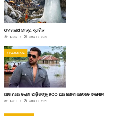
ଅମରନାଥ ଯାତ୍ରା ସ୍ଥଗିତ
13967
AUG 09, 2026
ମନୋରଞ୍ଜନ
ଆସାମରେ ବନ୍ୟା ପୀଡ଼ିତଙ୍କୁ ୫୦୦ ଘର ଯୋଗାଇଦେବେ ସଲମାନ
14716
AUG 09, 2026