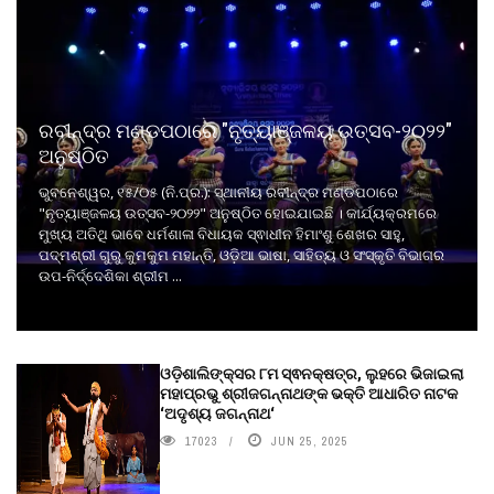
ରବୀନ୍ଦ୍ର ମଣ୍ଡପଠାରେ "ନୃତ୍ୟାଞ୍ଜଳୟ ଉତ୍ସବ-୨୦୨୨"
ଅନୁଷ୍ଠିତ
ଭୁବନେଶ୍ୱର, ୧୫/୦୫ (ନି.ପ୍ର.): ସ୍ଥାନୀୟ ରବୀନ୍ଦ୍ର ମଣ୍ଡପଠାରେ
"ନୃତ୍ୟାଞ୍ଜଳୟ ଉତ୍ସବ-୨୦୨୨" ଅନୁଷ୍ଠିତ ହୋଇଯାଇଛି । କାର୍ଯ୍ୟକ୍ରମରେ
ମୁଖ୍ୟ ଅତିଥି ଭାବେ ଧର୍ମଶାଳା ବିଧାୟକ ସ୍ଵାଧୀନ ହିମାଂଶୁ ଶେଖର ସାହୁ,
ପଦ୍ମଶ୍ରୀ ଗୁରୁ କୁମକୁମ ମହାନ୍ତି, ଓଡ଼ିଆ ଭାଷା, ସାହିତ୍ୟ ଓ ସଂସ୍କୃତି ବିଭାଗର
ଉପ-ନିର୍ଦ୍ଦେଶିକା ଶ୍ରୀମ ...
ଓଡ଼ିଶାଲିଙ୍କ୍ସର ୮ମ ସ୍ଵନକ୍ଷତ୍ର, ଲୁହରେ ଭିଜାଇଲା
ମହାପ୍ରଭୁ ଶ୍ରୀଜଗନ୍ନାଥଙ୍କ ଭକ୍ତି ଆଧାରିତ ନାଟକ
‘ଅଦୃଶ୍ୟ ଜଗନ୍ନାଥ‘
17023
JUN 25, 2025