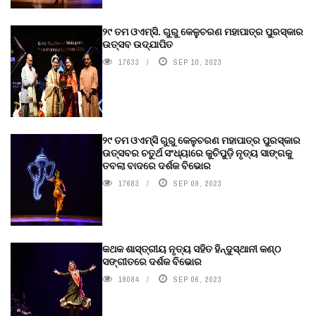
୨୯ ତମ ଓଏମ୍‌ସି. ଗୁରୁ କେଳୁଚରଣ ମହାପାତ୍ର ପୁରସ୍କାର
ଉତ୍ସବ ଉଦ୍‍ଯାପିତ
17633
SEP 10, 2023
୨୯ ତମ ଓଏମ୍‌ସି ଗୁରୁ କେଳୁଚରଣ ମହାପାତ୍ର ପୁରସ୍କାର
ଉତ୍ସବର ଚତୁର୍ଥ ସଂଧ୍ୟାରେ କୁଚିପୁଡ଼ି ନୃତ୍ୟ ସାଙ୍ଗକୁ
ତବଲା ବାଦରେ ଦର୍ଶକ ବିଭୋର
17683
SEP 09, 2023
କଥକ ଶାସ୍ତ୍ରୀୟ ନୃତ୍ୟ ସହିତ ହିନ୍ଦୁସ୍ଥାନୀ କଣ୍ଠ
ସଙ୍ଗୀତରେ ଦର୍ଶକ ବିଭୋର
18084
SEP 06, 2023