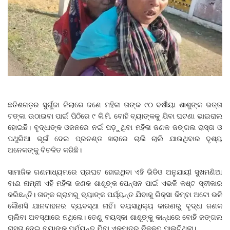
ଛତିଶଗଡ଼ର ସୁର୍ଗୁଜା ଜିଲାରେ ଜଣେ ମହିଳା ତାଙ୍କ ୯୦ ବର୍ଷୀୟା ଶାଶୁଙ୍କ ଭତ୍ତା
ଟଙ୍କା ଉଠାଇବା ପାଇଁ ପିଠିରେ ୯ କି.ମି. ବୋହି ବ୍ୟାଙ୍କକୁ ଯିବା ଘଟଣା ଭାଇରାଲ
ହୋଇଛି। ବୃଦ୍ଧାଙ୍କ ଓଜନରେ ନଇଁ ପଡ଼ୁଥିବା ମହିଳା ଜଣକ ଜଙ୍ଗଲ ରାସ୍ତା ଓ
ପଥୁରିଆ ଭୂଇଁ ଦେଇ ପ୍ରଚଣ୍ଡ ଖରାରେ ଚାଲି ଚାଲି ଯାଉଥିବାର ଦୃଶ୍ୟ
ଅନେକଙ୍କୁ ବିଚଳିତ କରିଛି।
ସାମାଜିକ ଗଣମାଧ୍ୟମରେ ପ୍ରଘଟ ହୋଇଥିବା ଏହି ଭିଡିଓ ଅନୁଯାୟୀ ସୁଖମଣିଆ
ବାଈ ନାମ୍ନୀ ଏହି ମହିଳା ଜଣକ ଶାଶୂଙ୍କ ପେନ୍‌ସନ ପାଇଁ ଏଭଳି କଷ୍ଟ ସ୍ବୀକାର
କରିଛନ୍ତି। ତାଙ୍କ ଗ୍ରାମରୁ ବ୍ୟାଙ୍କ ପର୍ଯ୍ୟନ୍ତ ଯିବାକୁ ରିକ୍ସା କିମ୍ବା ଅଟୋ ଭଳି
କୌଣସି ଯାନବାହନର ବ୍ୟବସ୍ଥା ନାହିଁ। ବୟସାଧିକ୍ୟ କାରଣରୁ ବୃଦ୍ଧା ଜଣକ
ଚାଲିବା ଅବସ୍ଥାରେ ନଥିଲେ। ତେଣୁ ବୟସ୍କା ଶାଶୂଙ୍କୁ କାନ୍ଧରେ ବୋହି ଜଙ୍ଗଲ
ରାସ୍ତା ଦେଇ ବ୍ୟାଙ୍କ ପର୍ଯ୍ୟନ୍ତ ଯିବା ଏକମାତ୍ର ବିକଳ୍ପ ପାଲଟିଥିଲା।