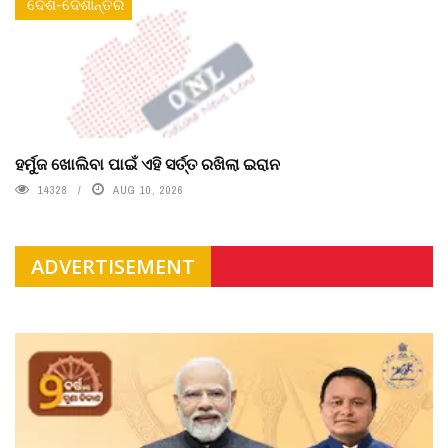
ଦେଶ-ଦେଶାନ୍ତର
ହର୍ମୁଜ ଖୋଲିବା ପାଇଁ ଏହି ସର୍ତ୍ତ ରଖିଲା ଇରାନ
14328
AUG 10, 2026
ADVERTISEMENT