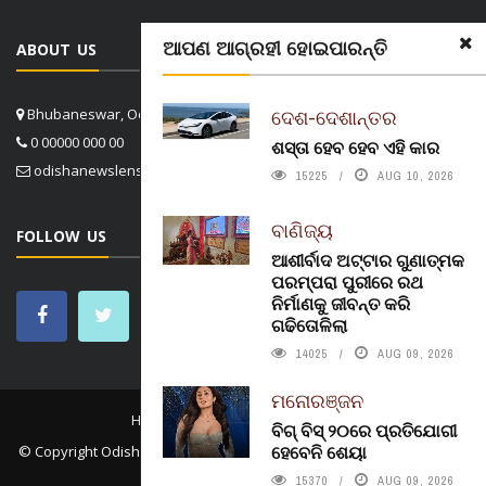
ଆପଣ ଆଗ୍ରହୀ ହୋଇପାରନ୍ତି
ABOUT US
ଦେଶ-ଦେଶାନ୍ତର
Bhubaneswar, Odisha, India
0 00000 000 00
ଶସ୍ତା ହେବ ହେବ ଏହି କାର
odishanewslens@gmail.com
15225
AUG 10, 2026
ବାଣିଜ୍ୟ
FOLLOW US
ଆଶୀର୍ବାଦ ଅଟ୍ଟାର ଗୁଣାତ୍ମକ
ପରମ୍ପରା ପୁରୀରେ ରଥ
ନିର୍ମାଣକୁ ଜୀବନ୍ତ କରି
ଗଢିତୋଳିଲା
14025
AUG 09, 2026
ମନୋରଞ୍ଜନ
HOME
CONTACT US
ABOUT US
ବିଗ୍ ବିସ୍ ୨୦ରେ ପ୍ରତିଯୋଗୀ
ହେବେନି ଶେୟା
© Copyright
Odisha News Lens 4.1
. All rights reserved. in association
with
Konect.In
15370
AUG 09, 2026