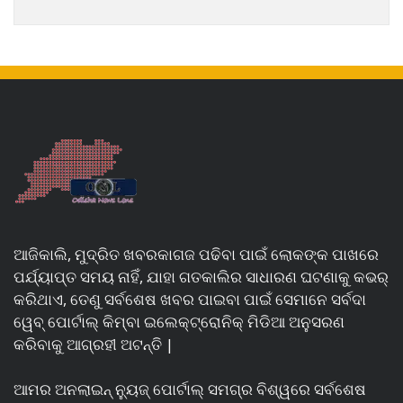
ଆଜିକାଲି, ମୁଦ୍ରିତ ଖବରକାଗଜ ପଢିବା ପାଇଁ ଲୋକଙ୍କ ପାଖରେ
ପର୍ଯ୍ୟାପ୍ତ ସମୟ ନାହିଁ, ଯାହା ଗତକାଲିର ସାଧାରଣ ଘଟଣାକୁ କଭର୍
କରିଥାଏ, ତେଣୁ ସର୍ବଶେଷ ଖବର ପାଇବା ପାଇଁ ସେମାନେ ସର୍ବଦା
ୱେବ୍ ପୋର୍ଟାଲ୍ କିମ୍ବା ଇଲେକ୍ଟ୍ରୋନିକ୍ ମିଡିଆ ଅନୁସରଣ
କରିବାକୁ ଆଗ୍ରହୀ ଅଟନ୍ତି |
ଆମର ଅନଲାଇନ୍ ନ୍ୟୁଜ୍ ପୋର୍ଟାଲ୍ ସମଗ୍ର ବିଶ୍ୱରେ ସର୍ବଶେଷ