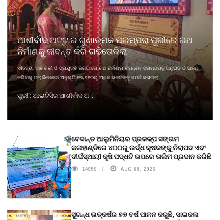
ଆଶୀର୍ବାଦ ଅଟ୍ଟାର ଗୁଣାତ୍ମକ ପରମ୍ପରା ପୁରୀରେ ରଥ
ନିର୍ମାଣକୁ ଜୀବନ୍ତ କରି ଗଢିତୋଳିଲା
ଐତିହ୍ୟ, କାରିଗରୀ ଓ ପ୍ରଯୁକ୍ତି ଜରିଆରେ ଋଥ ନିର୍ମାଣର ଚିରନ୍ତନ ପରମ୍ପରାକୁ ଅନୁଭବ ଓ ପାଳନ
କରିବାକୁ ତଲ୍ଲିନକାରୀ ଅନୁଭୂତି ୧୩,୭୫୦ରୁ ଅଧିକ ଭକ୍ତଙ୍କୁ ସମର୍ଥ କରାଇଲା
ପୁରୀ : ଆଇଟିସିର ଆଶୀର୍ବାଦ ଅ ...
ବେଦାନ୍ତ ଆଲୁମିନିୟର ପ୍ରକଳ୍ପ ସଙ୍ଗମ
କଳାହାଣ୍ଡିରେ ୪୦୦ରୁ ଉର୍ଦ୍ଧ କୃଷକଙ୍କୁ ନିରାପଦ ଏବଂ
ଦୀର୍ଘସ୍ଥାୟୀ କୃଷି ପଦ୍ଧତି ଉପରେ ତାଲିମ ପ୍ରଦାନ କରିଛି
14959
AUG 09, 2026
ସୁଗନ୍ଧ ଉତ୍କର୍ଷର ୭୭ ବର୍ଷ ପାଳନ କରୁଛି, ସାଇକଲ