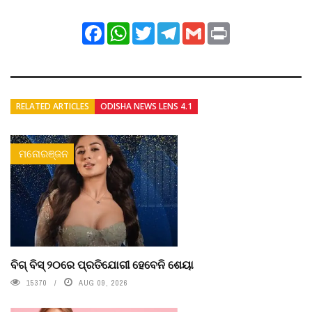
Facebook
WhatsApp
Twitter
Telegram
Gmail
Print
RELATED ARTICLES
ODISHA NEWS LENS 4.1
ମନୋରଞ୍ଜନ
ବିଗ୍ ବିସ୍ ୨୦ରେ ପ୍ରତିଯୋଗୀ ହେବେନି ଶେୟା
15370
AUG 09, 2026