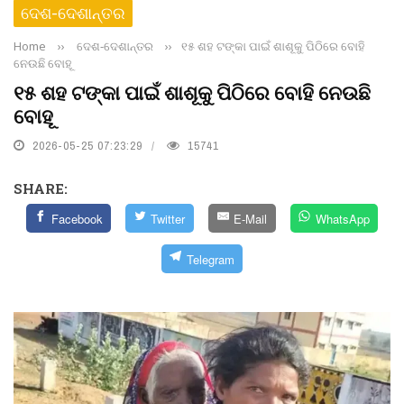
ଦେଶ-ଦେଶାନ୍ତର
Home
››
ଦେଶ-ଦେଶାନ୍ତର
››
୧୫ ଶହ ଟଙ୍କା ପାଇଁ ଶାଶୂକୁ ପିଠିରେ ବୋହି
ନେଉଛି ବୋହୂ
୧୫ ଶହ ଟଙ୍କା ପାଇଁ ଶାଶୂକୁ ପିଠିରେ ବୋହି ନେଉଛି
ବୋହୂ
2026-05-25 07:23:29
15741
SHARE:
Facebook
Twitter
E-Mail
WhatsApp
Telegram