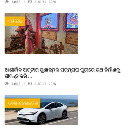
14658
AUG 10, 2026
ବାଣିଜ୍ୟ
ଆଶୀର୍ବାଦ ଅଟ୍ଟାର ଗୁଣାତ୍ମକ ପରମ୍ପରା ପୁରୀରେ ରଥ ନିର୍ମାଣକୁ
ଜୀବନ୍ତ କରି ...
14025
AUG 09, 2026
ଦେଶ-ଦେଶାନ୍ତର