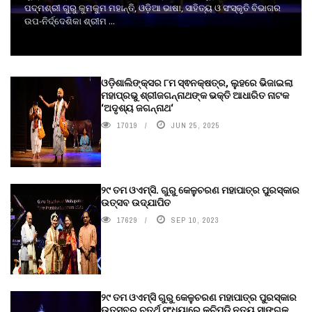
ପଦ୍ମଶ୍ରୀ ଗୁରୁ କୁମକୁମ ମହାନ୍ତି, ଓଡ଼ିଆ ଭାଷା, ସାହିତ୍ୟ ଓ ସଂସ୍କୃତି ବିଭାଗର
ଉପ-ନିର୍ଦ୍ଦେଶିକା ଶ୍ରୀମ ...
ଓଡ଼ିଶାଲିଙ୍କ୍ସର ୮ମ ସ୍ଵନକ୍ଷତ୍ର, ଲୁହରେ ଭିଜାଇଲା
ମହାପ୍ରଭୁ ଶ୍ରୀଜଗନ୍ନାଥଙ୍କ ଭକ୍ତି ଆଧାରିତ ନାଟକ
‘ଅଦୃଶ୍ୟ ଜଗନ୍ନାଥ‘
17019
JUN 25, 2025
୨୯ ତମ ଓଏମ୍‌ସି. ଗୁରୁ କେଳୁଚରଣ ମହାପାତ୍ର ପୁରସ୍କାର
ଉତ୍ସବ ଉଦ୍‍ଯାପିତ
17629
SEP 10, 2023
୨୯ ତମ ଓଏମ୍‌ସି ଗୁରୁ କେଳୁଚରଣ ମହାପାତ୍ର ପୁରସ୍କାର
ଉତ୍ସବର ଚତୁର୍ଥ ସଂଧ୍ୟାରେ କୁଚିପୁଡ଼ି ନୃତ୍ୟ ସାଙ୍ଗକୁ