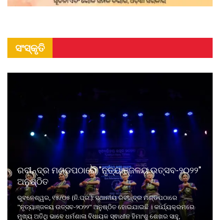
ସଂସ୍କୃତି
ରବୀନ୍ଦ୍ର ମଣ୍ଡପଠାରେ "ନୃତ୍ୟାଞ୍ଜଳୟ ଉତ୍ସବ-୨୦୨୨"
ଅନୁଷ୍ଠିତ
ଭୁବନେଶ୍ୱର, ୧୫/୦୫ (ନି.ପ୍ର.): ସ୍ଥାନୀୟ ରବୀନ୍ଦ୍ର ମଣ୍ଡପଠାରେ
"ନୃତ୍ୟାଞ୍ଜଳୟ ଉତ୍ସବ-୨୦୨୨" ଅନୁଷ୍ଠିତ ହୋଇଯାଇଛି । କାର୍ଯ୍ୟକ୍ରମରେ
ମୁଖ୍ୟ ଅତିଥି ଭାବେ ଧର୍ମଶାଳା ବିଧାୟକ ସ୍ଵାଧୀନ ହିମାଂଶୁ ଶେଖର ସାହୁ,