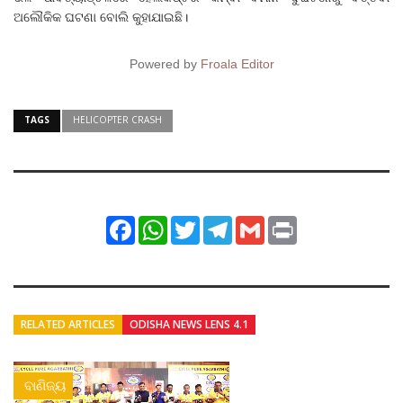
ଅଲୌକିକ ଘଟଣା ବୋଲି କୁହାଯାଇଛି।
Powered by
Froala Editor
TAGS
HELICOPTER CRASH
Facebook
WhatsApp
Twitter
Telegram
Gmail
Print
RELATED ARTICLES
ODISHA NEWS LENS 4.1
ବାଣିଜ୍ୟ