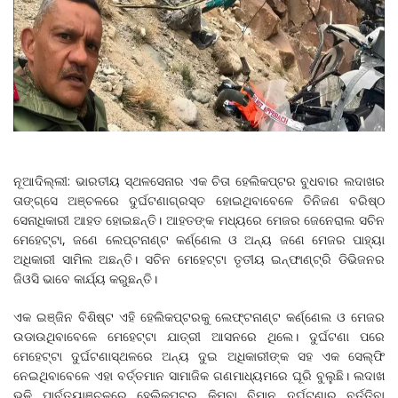
ନୂଆଦିଲ୍ଲୀ: ଭାରତୀୟ ସ୍ଥଳସେନାର ଏକ ଚିତା ହେଲିକପ୍ଟର ବୁଧବାର ଲଦାଖର
ତାଙ୍ଗ୍‌ସେ ଅଞ୍ଚଳରେ ଦୁର୍ଘଟଣାଗ୍ରସ୍ତ ହୋଇଥିବାବେଳେ ତିନିଜଣ ବରିଷ୍ଠ
ସେନାଧିକାରୀ ଆହତ ହୋଇଛନ୍ତି। ଆହତଙ୍କ ମଧ୍ୟରେ ମେଜର ଜେନେରାଲ ସଚିନ
ମେହେଟ୍ଟା, ଜଣେ ଲେପ୍ଟନାଣ୍ଟ କର୍ଣ୍ଣେଲ ଓ ଅନ୍ୟ ଜଣେ ମେଜର ପାହ୍ୟା
ଅଧିକାରୀ ସାମିଲ ଅଛନ୍ତି। ସଚିନ ମେହେଟ୍ଟା ତୃତୀୟ ଇନ୍‌ଫାଣ୍ଟ୍ରି ଡିଭିଜନର
ଜିଓସି ଭାବେ କାର୍ଯ୍ୟ କରୁଛନ୍ତି।
ଏକ ଇଞ୍ଜିନ ବିଶିଷ୍ଟ ଏହି ହେଲିକପ୍ଟରକୁ ଲେଫ୍ଟନାଣ୍ଟ କର୍ଣ୍ଣେଲ ଓ ମେଜର
ଉଡାଉଥିବାବେଳେ ମେହେଟ୍ଟା ଯାତ୍ରୀ ଆସନରେ ଥିଲେ। ଦୁର୍ଘଟଣା ପରେ
ମେହେଟ୍ଟା ଦୁର୍ଘଟଣାସ୍ଥଳରେ ଅନ୍ୟ ଦୁଇ ଅଧିକାରୀଙ୍କ ସହ ଏକ ସେଲ୍‌ଫି
ନେଇଥିବାବେଳେ ଏହା ବର୍ତ୍ତମାନ ସାମାଜିକ ଗଣମାଧ୍ୟମରେ ଘୂରି ବୁଲୁଛି। ଲଦାଖ
ଭଳି ପାର୍ବତ୍ୟାଞ୍ଚଳରେ ହେଲିକପ୍ଟର କିମ୍ବା ବିମାନ ଦୁର୍ଘଟଣାରୁ ବର୍ତ୍ତିବା