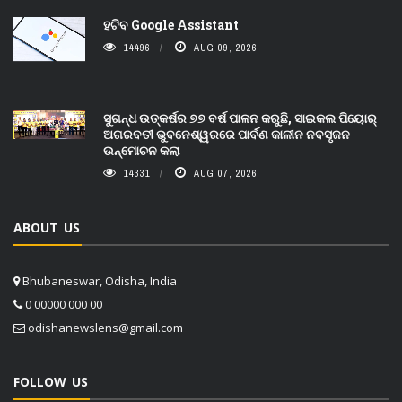
ହଟିବ Google Assistant
14496
AUG 09, 2026
ସୁଗନ୍ଧ ଉତ୍କର୍ଷର ୭୭ ବର୍ଷ ପାଳନ କରୁଛି, ସାଇକଲ ପିୟୋର୍‌
ଅଗରବତୀ ଭୁବନେଶ୍ୱରରେ ପାର୍ବଣ କାଳୀନ ନବସୃଜନ
ଉନ୍ମୋଚନ କଲା
14331
AUG 07, 2026
ABOUT US
Bhubaneswar, Odisha, India
0 00000 000 00
odishanewslens@gmail.com
FOLLOW US