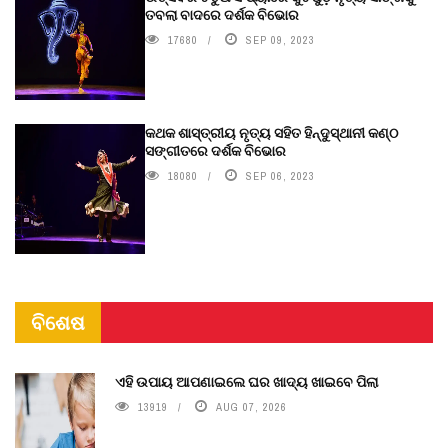
ତବଲା ବାଦରେ ଦର୍ଶକ ବିଭୋର
17680
SEP 09, 2023
କଥକ ଶାସ୍ତ୍ରୀୟ ନୃତ୍ୟ ସହିତ ହିନ୍ଦୁସ୍ଥାନୀ କଣ୍ଠ
ସଙ୍ଗୀତରେ ଦର୍ଶକ ବିଭୋର
18080
SEP 06, 2023
ବିଶେଷ
ଏହି ଉପାୟ ଆପଣାଇଲେ ଘର ଖାଦ୍ୟ ଖାଇବେ ପିଲା
13919
AUG 07, 2026