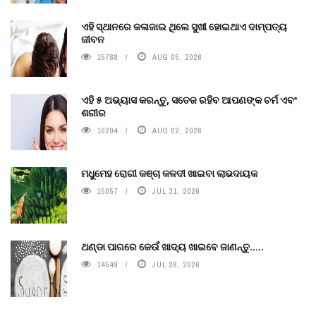
ଏହି ସ୍ଥାନରେ କଳାଜାଇ ଥିଲେ ସୁଖୀ ହୋଇଥାଏ ଦାମ୍ପତ୍ୟ
ଜୀବନ
15788
AUG 05, 2026
ଏହି ୫ ଅଭ୍ୟାସ କରନ୍ତୁ, ସତେଜ ରହିବ ଆପଣଙ୍କ ଚର୍ମ ଏବଂ
ଶରୀର
16204
AUG 02, 2026
ମଧୁମେହ ରୋଗୀ କଞ୍ଚା କଳଦୀ ଖାଇବା ଲାଭଦାୟକ
15057
JUL 31, 2026
ଥଣ୍ଡା ପାଗରେ କେଉଁ ଖାଦ୍ୟ ଖାଇବେ ଜାଣନ୍ତୁ.....
14549
JUL 28, 2026