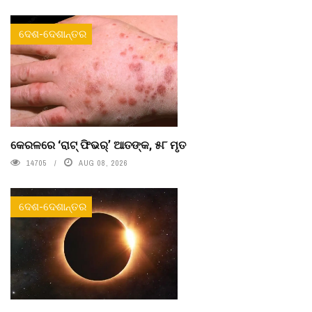
ଦେଶ-ଦେଶାନ୍ତର
କେରଳରେ ‘ରାଟ୍ ଫିଭର୍’ ଆତଙ୍କ, ୫୮ ମୃତ
14705
AUG 08, 2026
ଦେଶ-ଦେଶାନ୍ତର