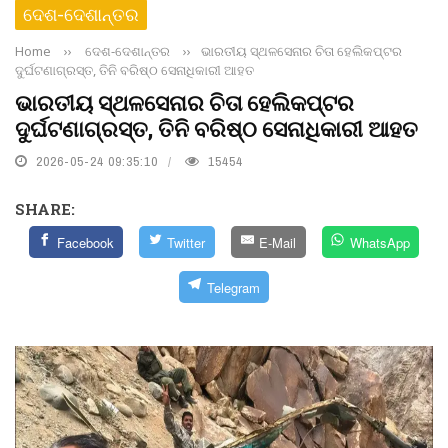
ଦେଶ-ଦେଶାନ୍ତର
Home
››
ଦେଶ-ଦେଶାନ୍ତର
››
ଭାରତୀୟ ସ୍ଥଳସେନାର ଚିତା ହେଲିକପ୍ଟର
ଦୁର୍ଘଟଣାଗ୍ରସ୍ତ, ତିନି ବରିଷ୍ଠ ସେନାଧିକାରୀ ଆହତ
ଭାରତୀୟ ସ୍ଥଳସେନାର ଚିତା ହେଲିକପ୍ଟର
ଦୁର୍ଘଟଣାଗ୍ରସ୍ତ, ତିନି ବରିଷ୍ଠ ସେନାଧିକାରୀ ଆହତ
2026-05-24 09:35:10
15454
SHARE:
Facebook
Twitter
E-Mail
WhatsApp
Telegram