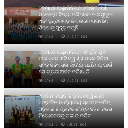
ବେଦାନ୍ତ ଆଲୁମିନିୟମ କୋଇଲା ଖଣି
ପ୍ରକଳ୍ପ ବିଦ୍ୟା ଜରିଆରେ ଝାରସୁଗୁଡ଼ା
ଏବଂ ସୁନ୍ଦରଗଡ଼ ଜିଲ୍ଲାରେ ଗ୍ରାମୀଣ
ଶିକ୍ଷାକୁ ସୁଦୃଢ଼ କରୁଛି
14149
AUG 04, 2026
ବେଦାନ୍ତ ଆଲୁମିନିୟମ ସମର୍ଥିତ ଯୁବ
ତୀରନ୍ଦାଜ ୩ଟି ସ୍ୱର୍ଣ୍ଣ ପଦକ ଜିତିବା
ସହିତ ସିବିଏସ୍ଇ ଜାତୀୟ ପର୍ଯ୍ୟାୟ ପାଇଁ
ଯୋଗ୍ୟତା ଅର୍ଜନ କରିଛନ୍ତି
14443
AUG 01, 2026
ଏକ୍ଜିମ ବ୍ୟାଙ୍କ ଭୁବନେଶ୍ୱରରେ
ଆଞ୍ଚଳିକ କାର୍ଯ୍ୟାଳୟ ସ୍ଥାପନ କରିବ,
ଓଡ଼ିଶାର ରପ୍ତାନିକାରୀଙ୍କ ସହିତ ନିଜର
ନିୟୋଜନତାକୁ ଗଭୀର କରିବ
14611
JUL 31, 2026