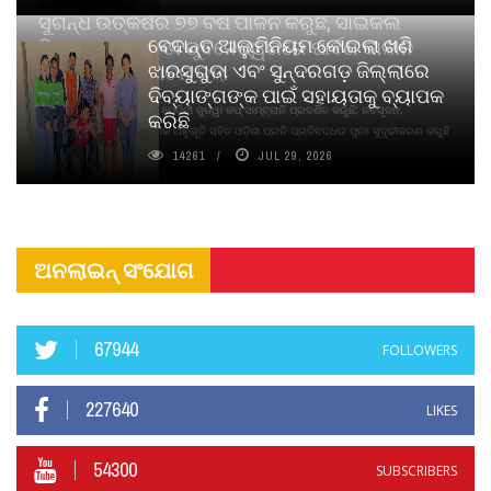
ସୁଗନ୍ଧ ଉତ୍କର୍ଷର ୭୭ ବର୍ଷ ପାଳନ କରୁଛି, ସାଇକଲ
ବେଦାନ୍ତ ଆଲୁମିନିୟମ କୋଇଲା ଖଣି
ପିୟୋର୍‌ ଅଗରବତୀ ଭୁବନେଶ୍ୱରରେ ପାର୍ବଣ କାଳୀନ
ଝାରସୁଗୁଡା ଏବଂ ସୁନ୍ଦରଗଡ଼ ଜିଲ୍ଲାରେ
ନବସୃଜନ ଉନ୍ମୋଚନ କଲା
ଦିବ୍ୟାଙ୍ଗଙ୍କ ପାଇଁ ସହାୟତାକୁ ବ୍ୟାପକ
ବାଉଁଶ ବିହୀନ କଠିନ ଧୂପ ଏବଂ ମେଦିନୀ ଜୁଡୱା କପ୍‌ ସାମ୍ବ୍ରାନି ପ୍ରଦର୍ଶିତ କରୁଛି; ନବସୃଜନ,
କରିଛି
ଦୀର୍ଘସ୍ଥାୟିତା ଏବଂ ଆଧ୍ୟାତ୍ମିକ ଅନୁଭୂତି ସହିତ ଓଡ଼ିଶା ପ୍ରତି ପ୍ରତିବଦ୍ଧତା ପୁନଃ ସୁଦୃଢୀକରଣ କରୁଛି
14261
JUL 29, 2026
ଅନଲାଇନ୍ ସଂଯୋଗ
67944
FOLLOWERS
227640
LIKES
54300
SUBSCRIBERS