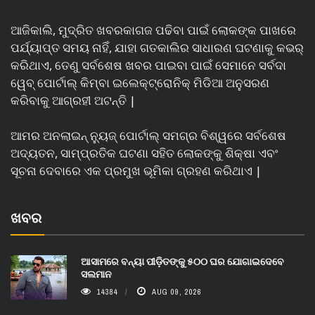
ଆଜିକାଲି, ମୁଦ୍ରିତ ଖବରକାଗଜ ପଢିବା ପାଇଁ ଲୋକଙ୍କ ପାଖରେ
ପର୍ଯ୍ୟାପ୍ତ ସମୟ ନାହିଁ, ଯାହା ଗତକାଲିର ସାଧାରଣ ଘଟଣାକୁ କଭର୍
କରିଥାଏ, ତେଣୁ ସର୍ବଶେଷ ଖବର ପାଇବା ପାଇଁ ସେମାନେ ସର୍ବଦା
ୱେବ୍ ପୋର୍ଟାଲ୍ କିମ୍ବା ଇଲେକ୍ଟ୍ରୋନିକ୍ ମିଡିଆ ଅନୁସରଣ
କରିବାକୁ ଆଗ୍ରହୀ ଅଟନ୍ତି |
ଆମର ଅନଲାଇନ୍ ନ୍ୟୁଜ୍ ପୋର୍ଟାଲ୍ ସମଗ୍ର ବିଶ୍ୱରେ ସର୍ବଶେଷ
ଅଦ୍ୟତନ, ସାମ୍ପ୍ରତିକ ଘଟଣା ସହିତ ଲୋକଙ୍କୁ ଶିକ୍ଷା ଏବଂ
ସୂଚନା ଦେବାରେ ଏକ ପ୍ରମୁଖ ଭୂମିକା ଗ୍ରହଣ କରିଥାଏ |
ଖବର
ଆସାମରେ ବନ୍ୟା ପୀଡ଼ିତଙ୍କୁ ୫୦୦ ଘର ଯୋଗାଇଦେବେ
ସଲମାନ
14384
AUG 09, 2026