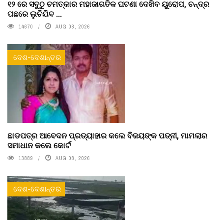
୧୨ ରେ ସବୁଠୁ ଚମତ୍କାର ମହାଜାଗତିକ ଘଟଣା ଦେଖିବ ୟୁରୋପ, ଚନ୍ଦ୍ର
ପଛରେ ଲୁଚିଯିବ ...
14670
AUG 08, 2026
ଦେଶ-ଦେଶାନ୍ତର
ଛାଡପତ୍ର ଆବେଦନ ପ୍ରତ୍ୟାହାର କଲେ ବିଜୟଙ୍କ ପତ୍ନୀ, ମାମଲାର
ସମାଧାନ କଲେ କୋର୍ଟ
13889
AUG 08, 2026
ଦେଶ-ଦେଶାନ୍ତର