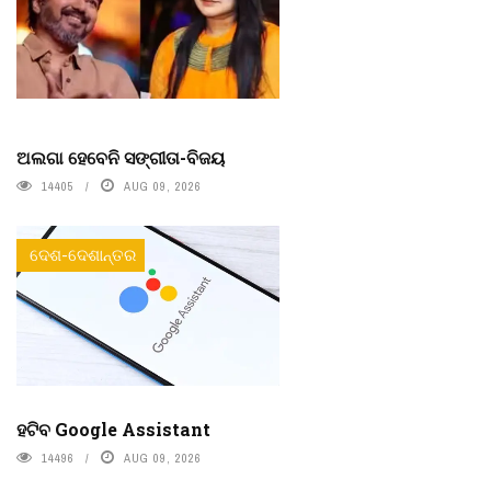
ଅଲଗା ହେବେନି ସଙ୍ଗୀତା-ବିଜୟ
14405
AUG 09, 2026
ଦେଶ-ଦେଶାନ୍ତର
ହଟିବ Google Assistant
14496
AUG 09, 2026