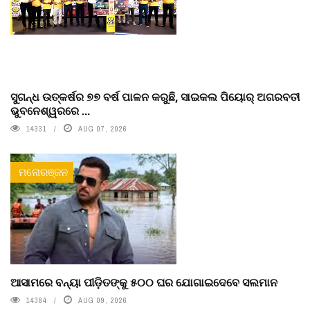
ସୁଗନ୍ଧ ଉତ୍କର୍ଷର ୭୭ ବର୍ଷ ପାଳନ କରୁଛି, ସାଇକଲ ପିୟୋର୍‌ ଅଗରବତୀ
ଭୁବନେଶ୍ୱରରେ ...
14331
AUG 07, 2026
ମନୋରଞ୍ଜନ
ଆସାମରେ ବନ୍ୟା ପୀଡ଼ିତଙ୍କୁ ୫୦୦ ଘର ଯୋଗାଇଦେବେ ସଲମାନ
14384
AUG 09, 2026