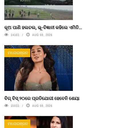
କୂଅ ପାଣି ହଲଚଲ, ଭୂ-ବିଜ୍ଞାନୀ କହିଲେ ଏମିତି...
14103
AUG 09, 2026
ମନୋରଞ୍ଜନ
ବିଗ୍ ବିସ୍ ୨୦ରେ ପ୍ରତିଯୋଗୀ ହେବେନି ଶେୟା
15033
AUG 09, 2026
ମନୋରଞ୍ଜନ