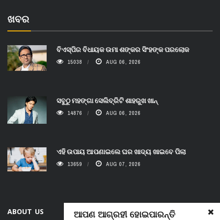
ଖବର
ବିଏସ୍‌ପିର ବିଧାୟକ ଉମା ଶଙ୍କର ସିଂହଙ୍କ ପରଲୋକ
15038
AUG 06, 2026
ସବୁଠୁ ମହଙ୍ଗା ସେଲିବ୍ରିଟି ଶାହରୁଖ ଖାନ୍
14876
AUG 06, 2026
ଏହି ଉପାୟ ଆପଣାଇଲେ ଘର ଖାଦ୍ୟ ଖାଇବେ ପିଲା
13659
AUG 07, 2026
ABOUT US
ଆପଣ ଆଗ୍ରହୀ ହୋଇପାରନ୍ତି