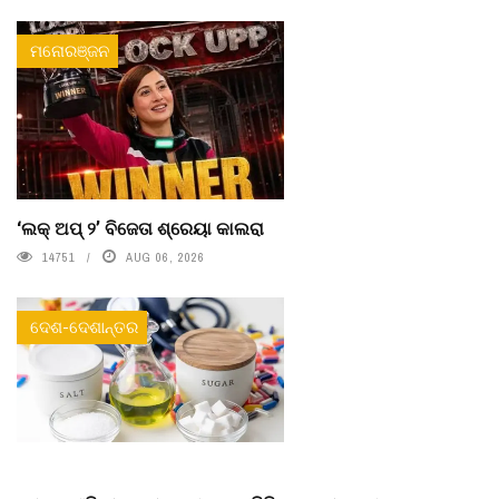
ମନୋରଞ୍ଜନ
‘ଲକ୍ ଅପ୍ ୨’ ବିଜେତା ଶ୍ରେୟା କାଲରା
14751
AUG 06, 2026
ଦେଶ-ଦେଶାନ୍ତର