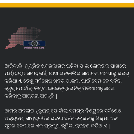
ଆଜିକାଲି, ମୁଦ୍ରିତ ଖବରକାଗଜ ପଢିବା ପାଇଁ ଲୋକଙ୍କ ପାଖରେ
ପର୍ଯ୍ୟାପ୍ତ ସମୟ ନାହିଁ, ଯାହା ଗତକାଲିର ସାଧାରଣ ଘଟଣାକୁ କଭର୍
କରିଥାଏ, ତେଣୁ ସର୍ବଶେଷ ଖବର ପାଇବା ପାଇଁ ସେମାନେ ସର୍ବଦା
ୱେବ୍ ପୋର୍ଟାଲ୍ କିମ୍ବା ଇଲେକ୍ଟ୍ରୋନିକ୍ ମିଡିଆ ଅନୁସରଣ
କରିବାକୁ ଆଗ୍ରହୀ ଅଟନ୍ତି |
ଆମର ଅନଲାଇନ୍ ନ୍ୟୁଜ୍ ପୋର୍ଟାଲ୍ ସମଗ୍ର ବିଶ୍ୱରେ ସର୍ବଶେଷ
ଅଦ୍ୟତନ, ସାମ୍ପ୍ରତିକ ଘଟଣା ସହିତ ଲୋକଙ୍କୁ ଶିକ୍ଷା ଏବଂ
ସୂଚନା ଦେବାରେ ଏକ ପ୍ରମୁଖ ଭୂମିକା ଗ୍ରହଣ କରିଥାଏ |