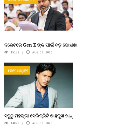
ବଜେଟରେ Gen Z ଙ୍କ ପାଇଁ ବଡ଼ ଘୋଷଣା
15152
AUG 06, 2026
ମନୋରଞ୍ଜନ
ସବୁଠୁ ମହଙ୍ଗା ସେଲିବ୍ରିଟି ଶାହରୁଖ ଖାନ୍
14876
AUG 06, 2026