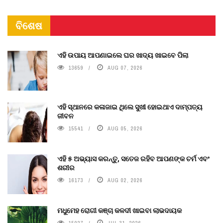
ବିଶେଷ
ଏହି ଉପାୟ ଆପଣାଇଲେ ଘର ଖାଦ୍ୟ ଖାଇବେ ପିଲା
13659
AUG 07, 2026
ଏହି ସ୍ଥାନରେ କଳାଜାଇ ଥିଲେ ସୁଖୀ ହୋଇଥାଏ ଦାମ୍ପତ୍ୟ
ଜୀବନ
15541
AUG 05, 2026
ଏହି ୫ ଅଭ୍ୟାସ କରନ୍ତୁ, ସତେଜ ରହିବ ଆପଣଙ୍କ ଚର୍ମ ଏବଂ
ଶରୀର
16173
AUG 02, 2026
ମଧୁମେହ ରୋଗୀ କଞ୍ଚା କଳଦୀ ଖାଇବା ଲାଭଦାୟକ
15027
JUL 31, 2026