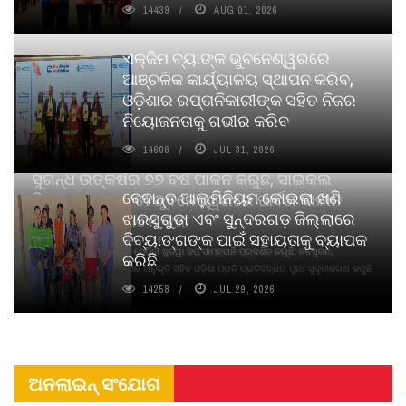
14439
AUG 01, 2026
ଏକ୍ଜିମ ବ୍ୟାଙ୍କ ଭୁବନେଶ୍ୱରରେ
ଆଞ୍ଚଳିକ କାର୍ଯ୍ୟାଳୟ ସ୍ଥାପନ କରିବ,
ଓଡ଼ିଶାର ରପ୍ତାନିକାରୀଙ୍କ ସହିତ ନିଜର
ନିୟୋଜନତାକୁ ଗଭୀର କରିବ
14608
JUL 31, 2026
ସୁଗନ୍ଧ ଉତ୍କର୍ଷର ୭୭ ବର୍ଷ ପାଳନ କରୁଛି, ସାଇକଲ
ବେଦାନ୍ତ ଆଲୁମିନିୟମ କୋଇଲା ଖଣି
ପିୟୋର୍‌ ଅଗରବତୀ ଭୁବନେଶ୍ୱରରେ ପାର୍ବଣ କାଳୀନ
ଝାରସୁଗୁଡା ଏବଂ ସୁନ୍ଦରଗଡ଼ ଜିଲ୍ଲାରେ
ନବସୃଜନ ଉନ୍ମୋଚନ କଲା
ଦିବ୍ୟାଙ୍ଗଙ୍କ ପାଇଁ ସହାୟତାକୁ ବ୍ୟାପକ
ବାଉଁଶ ବିହୀନ କଠିନ ଧୂପ ଏବଂ ମେଦିନୀ ଜୁଡୱା କପ୍‌ ସାମ୍ବ୍ରାନି ପ୍ରଦର୍ଶିତ କରୁଛି; ନବସୃଜନ,
କରିଛି
ଦୀର୍ଘସ୍ଥାୟିତା ଏବଂ ଆଧ୍ୟାତ୍ମିକ ଅନୁଭୂତି ସହିତ ଓଡ଼ିଶା ପ୍ରତି ପ୍ରତିବଦ୍ଧତା ପୁନଃ ସୁଦୃଢୀକରଣ କରୁଛି
14258
JUL 29, 2026
ଅନଲାଇନ୍ ସଂଯୋଗ