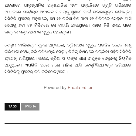
ଘଟଣାରେ ଆନୁଷ୍ଠାନିକ ପକ୍ଷପାତିତା ଏବଂ ପଦ୍ଧତିଗତ ତ୍ରୁଟି ଅଭିଯୋଗ
ଆଧାରରେ ସର୍ବୋଚ୍ଚ ଅଦାଲତ ମାମଲାକୁ ଶୁଣାଣି ପାଇଁ ତାଲିକାଭୁକ୍ତ କରିଛନ୍ତି।
ସିସିଟିଭି ଫୁଟେଜ୍ ଅନୁସାରେ, ମେ ୧୨ ତାରିଖ ଦିନ ୩ଟା ୧୨ ମିନିଟରେ ସେଲୁନ ଆସି
ସେଠାରୁ ୬ଟା ୧୫ ମିନିଟରେ ସେ ବାହାରି ଯାଇଥିଲେ। ଏହାର କିଛି ସମୟ ପରେ
ତାଙ୍କର ସନ୍ଦେହଜନକ ମୃତ୍ୟୁ ହୋଇଥିଲା।
ସେଲୁନ ମାଲିକଙ୍କ ସୂଚନା ଅନୁସାରେ, ତ୍ବିଶାଙ୍କ ମୃତ୍ୟୁ ପରଦିନ ତାଙ୍କ ଶାଶୂ
ଗିରିବାଳା ଫୋନ୍ କରି ତ୍ବିଶାଙ୍କ ସେଲୁନ୍ ଭିଜିଟ୍ ବିଷୟରେ ପଚାରିବା ସହିତ ସିସିଟିଭି
ଫୁଟେଜ୍ ମାଗିଥିଲେ। ଉଭୟ ତ୍ବିଶା ଓ ତାଙ୍କ ଶାଶୂ ସଂପୃକ୍ତ ସେଲୁନକୁ ନିୟମିତ
ଆସୁଥିଲେ। ଏପରିକି ପରେ ଜଣେ ମହିଳା ଆସି ଟେକ୍ନିସିଆନଙ୍କ ଜରିଆରେ
ସିସିଟିଭିରୁ ଫୁଟେଜ୍ କପି କରିନେଇଥିଲେ।
Powered by
Froala Editor
TAGS
TWISHA