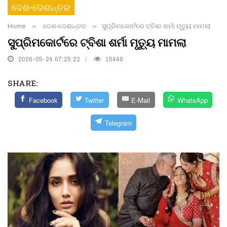
ଦେଶ-ଦେଶାନ୍ତର
Home
››
ଦେଶ-ଦେଶାନ୍ତର
››
ସୁପ୍ରିମକୋର୍ଟରେ ଟ୍ବିଶା ଶର୍ମା ମୃତ୍ୟୁ ମାମଲା
ସୁପ୍ରିମକୋର୍ଟରେ ଟ୍ବିଶା ଶର୍ମା ମୃତ୍ୟୁ ମାମଲା
2026-05-24 07:25:22
15449
SHARE:
Facebook
Twitter
E-Mail
WhatsApp
Telegram