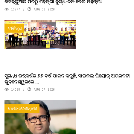
ଫେବ୍ରୁଆରି ପରଠୁ ମହଙ୍ଗା ଦୁଗ୍ଧ-ଚିନି-ତେଲ ମହଙ୍ଗା
13777
AUG 06, 2026
ବାଣିଜ୍ୟ
ସୁଗନ୍ଧ ଉତ୍କର୍ଷର ୭୭ ବର୍ଷ ପାଳନ କରୁଛି, ସାଇକଲ ପିୟୋର୍‌ ଅଗରବତୀ
ଭୁବନେଶ୍ୱରରେ ...
14098
AUG 07, 2026
ଦେଶ-ଦେଶାନ୍ତର