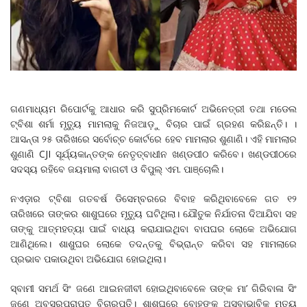
ଗଣମାଧ୍ୟମ ରିପୋର୍ଟକୁ ଆଧାର କରି ସୁପ୍ରିମକୋର୍ଟ ଅଭିନେତ୍ରୀ ତଥା ମଡେଲ
ଟ୍ବିଶା ଶର୍ମା ମୃତ୍ୟୁ ମାମଲାକୁ ନିଜଆଡ଼ୁ ବିଚାର ପାଇଁ ଗ୍ରହଣ କରିଛନ୍ତି। ।
ଆସନ୍ତା ୨୫ ତାରିଖରେ ସର୍ବୋଚ୍ଚ କୋର୍ଟରେ ହେବ ମାମଲାର ଶୁଣାଣି। ଏହି ମାମଲାର
ଶୁଣାଣି CJI ସୂର୍ଯ୍ୟକାନ୍ତଙ୍କ ନେତୃତ୍ବାଧୀନ ଖଣ୍ଡପୀଠ କରିବେ। ଖଣ୍ଡପୀଠରେ
ସଦସ୍ୟ ରହିବେ ଜୟମାଲା ବାଗଚୀ ଓ ବିପୁଲ୍ ଏମ. ପାଞ୍ଚୋଲି।
ନଏଡ଼ାର ଟ୍ବିଶା ଗତବର୍ଷ ଡିସେମ୍ବରରେ ବିବାହ କରିଥିବାବେଳେ ଗତ ୧୨
ତାରିଖରେ ତାଙ୍କର ଶାଶୁଘରେ ମୃତ୍ୟୁ ଘଟିଥିଲା। ଯୌତୁକ ନିର୍ଯାତନା ଦିଆଯିବା ସହ
ତାଙ୍କୁ ଆତ୍ମହତ୍ୟା ପାଇଁ ବାଧ୍ୟ କରାଯାଇଥିବା ବାପଘର ଲୋକେ ଅଭିଯୋଗ
ଆଣିଥିଲେ। ଶାଶୁଘର ଲୋକେ ତଦନ୍ତକୁ ବିଭ୍ରାନ୍ତ କରିବା ସହ ମାମଲାରେ
ପ୍ରଭାବ ପକାଉଥିବା ଅଭିଯୋଗ ହୋଇଥିଲା।
ସ୍ବାମୀ ସମର୍ଥ ସିଂ ଜଣେ ଆଇନଜୀବୀ ହୋଇଥିବାବେଳେ ତାଙ୍କ ମା’ ଗିରିବାଳା ସିଂ
ଜଣେ ଅବସରପ୍ରାପ୍ତ ବିଚାରପତି। ଶାଶୁଘରେ ବୋହୂଙ୍କ ଅସ୍ବାଭାବିକ ମୃତ୍ୟୁ