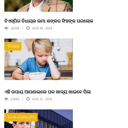
ବିଏସ୍‌ପିର ବିଧାୟକ ଉମା ଶଙ୍କର ସିଂହଙ୍କ ପରଲୋକ
15038
AUG 06, 2026
ବିଶେଷ
ଏହି ଉପାୟ ଆପଣାଇଲେ ଘର ଖାଦ୍ୟ ଖାଇବେ ପିଲା
13659
AUG 07, 2026
ଦେଶ-ଦେଶାନ୍ତର