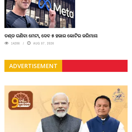
ତଣ୍ଡ ଗଣିବା ମେଟା, ଦେବ ୫ ହଜାର କୋଟିର ଜରିମାନା
14286
AUG 07, 2026
ADVERTISEMENT