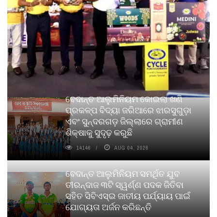
ବେଦାନ୍ତ ଆଲୁମିନିୟମ କୋଇଲା ଖଣି
ପ୍ରକଳ୍ପ ବିଦ୍ୟା ଜରିଆରେ ଝାରସୁଗୁଡ଼ା
ଏବଂ ସୁନ୍ଦରଗଡ଼ ଜିଲ୍ଲାରେ ଗ୍ରାମୀଣ
ଶିକ୍ଷାକୁ ସୁଦୃଢ଼ କରୁଛି
14146
AUG 04, 2026
ବେଦାନ୍ତ ଆଲୁମିନିୟମ ସମର୍ଥିତ ଯୁବ
ତୀରନ୍ଦାଜ ୩ଟି ସ୍ୱର୍ଣ୍ଣ ପଦକ ଜିତିବା
ସହିତ ସିବିଏସ୍ଇ ଜାତୀୟ ପର୍ଯ୍ୟାୟ ପାଇଁ
ଯୋଗ୍ୟତା ଅର୍ଜନ କରିଛନ୍ତି