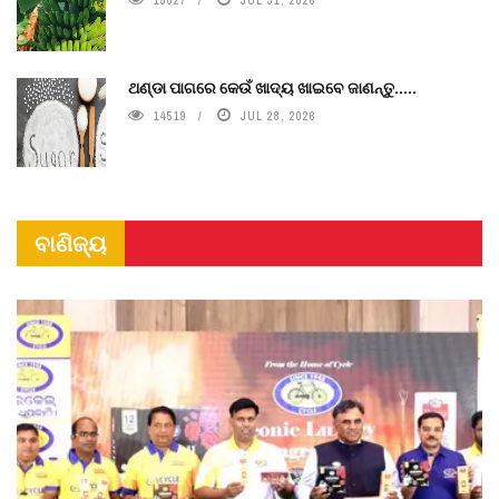
ଥଣ୍ଡା ପାଗରେ କେଉଁ ଖାଦ୍ୟ ଖାଇବେ ଜାଣନ୍ତୁ.....
14519
JUL 28, 2026
ବାଣିଜ୍ୟ