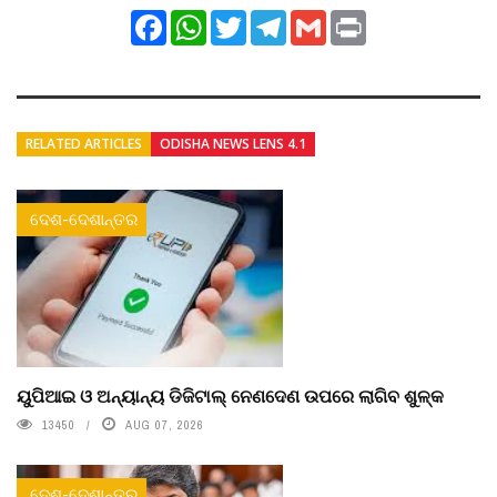
Facebook
WhatsApp
Twitter
Telegram
Gmail
Print
RELATED ARTICLES
ODISHA NEWS LENS 4.1
ଦେଶ-ଦେଶାନ୍ତର
ୟୁପିଆଇ ଓ ଅନ୍ୟାନ୍ୟ ଡିଜିଟାଲ୍ ନେଣଦେଣ ଉପରେ ଲାଗିବ ଶୁଳ୍କ
13450
AUG 07, 2026
ଦେଶ-ଦେଶାନ୍ତର