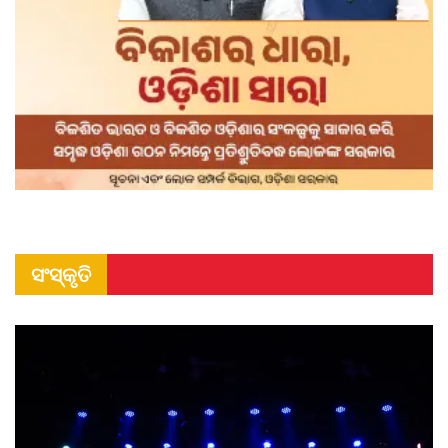
ସଂସ୍କୃତି