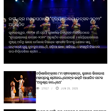
ରବୀନ୍ଦ୍ର ମଣ୍ଡପଠାରେ "ନୃତ୍ୟାଞ୍ଜଳୟ ଉତ୍ସବ-୨୦୨୨"
ଅନୁଷ୍ଠିତ
ଭୁବନେଶ୍ୱର, ୧୫/୦୫ (ନି.ପ୍ର.): ସ୍ଥାନୀୟ ରବୀନ୍ଦ୍ର ମଣ୍ଡପଠାରେ
"ନୃତ୍ୟାଞ୍ଜଳୟ ଉତ୍ସବ-୨୦୨୨" ଅନୁଷ୍ଠିତ ହୋଇଯାଇଛି । କାର୍ଯ୍ୟକ୍ରମରେ
ମୁଖ୍ୟ ଅତିଥି ଭାବେ ଧର୍ମଶାଳା ବିଧାୟକ ସ୍ଵାଧୀନ ହିମାଂଶୁ ଶେଖର ସାହୁ,
ପଦ୍ମଶ୍ରୀ ଗୁରୁ କୁମକୁମ ମହାନ୍ତି, ଓଡ଼ିଆ ଭାଷା, ସାହିତ୍ୟ ଓ ସଂସ୍କୃତି ବିଭାଗର
ଉପ-ନିର୍ଦ୍ଦେଶିକା ଶ୍ରୀମ ...
ଓଡ଼ିଶାଲିଙ୍କ୍ସର ୮ମ ସ୍ଵନକ୍ଷତ୍ର, ଲୁହରେ ଭିଜାଇଲା
ମହାପ୍ରଭୁ ଶ୍ରୀଜଗନ୍ନାଥଙ୍କ ଭକ୍ତି ଆଧାରିତ ନାଟକ
‘ଅଦୃଶ୍ୟ ଜଗନ୍ନାଥ‘
17017
JUN 25, 2025