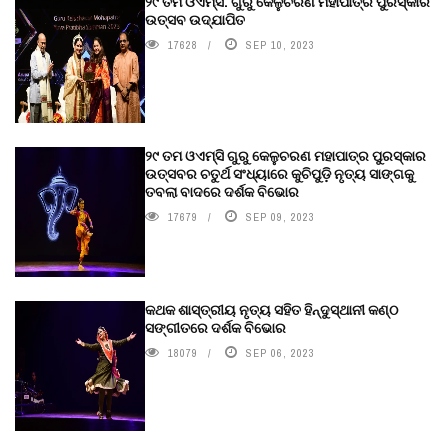
୨୯ ତମ ଓଏମ୍‌ସି. ଗୁରୁ କେଳୁଚରଣ ମହାପାତ୍ର ପୁରସ୍କାର
ଉତ୍ସବ ଉଦ୍‍ଯାପିତ
17628
SEP 10, 2023
୨୯ ତମ ଓଏମ୍‌ସି ଗୁରୁ କେଳୁଚରଣ ମହାପାତ୍ର ପୁରସ୍କାର
ଉତ୍ସବର ଚତୁର୍ଥ ସଂଧ୍ୟାରେ କୁଚିପୁଡ଼ି ନୃତ୍ୟ ସାଙ୍ଗକୁ
ତବଲା ବାଦରେ ଦର୍ଶକ ବିଭୋର
17679
SEP 09, 2023
କଥକ ଶାସ୍ତ୍ରୀୟ ନୃତ୍ୟ ସହିତ ହିନ୍ଦୁସ୍ଥାନୀ କଣ୍ଠ
ସଙ୍ଗୀତରେ ଦର୍ଶକ ବିଭୋର
18079
SEP 06, 2023