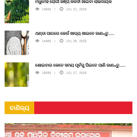
ମଧୁମେହ ରୋଗୀ କଞ୍ଚା କଳଦୀ ଖାଇବା ଲାଭଦାୟକ
14966
JUL 31, 2026
ଥଣ୍ଡା ପାଗରେ କେଉଁ ଖାଦ୍ୟ ଖାଇବେ ଜାଣନ୍ତୁ.....
14466
JUL 28, 2026
ଶୋଇବାର କେତେ ସମୟ ପୂର୍ବରୁ ପିଇବେ ପାଣି ଜାଣନ୍ତୁ.....
16089
JUL 27, 2026
ବାଣିଜ୍ୟ