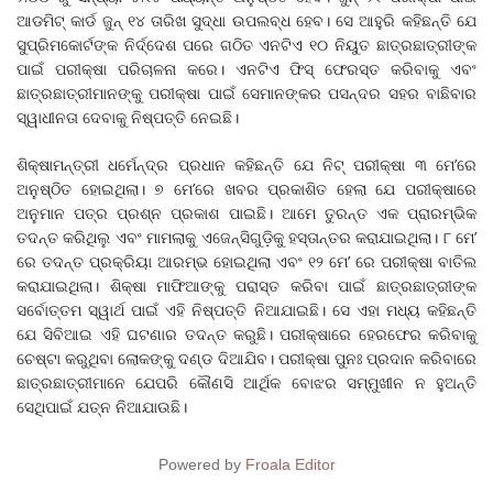
ଆଡମିଟ୍ କାର୍ଡ ଜୁନ୍ ୧୪ ତାରିଖ ସୁଦ୍ଧା ଉପଲବ୍ଧ ହେବ। ସେ ଆହୁରି କହିଛନ୍ତି ଯେ
ସୁପ୍ରିମକୋର୍ଟଙ୍କ ନିର୍ଦ୍ଦେଶ ପରେ ଗଠିତ ଏନଟିଏ ୧୦ ନିୟୁତ ଛାତ୍ରଛାତ୍ରୀଙ୍କ
ପାଇଁ ପରୀକ୍ଷା ପରିଚାଳନା କରେ। ଏନଟିଏ ଫିସ୍ ଫେରସ୍ତ କରିବାକୁ ଏବଂ
ଛାତ୍ରଛାତ୍ରୀମାନଙ୍କୁ ପରୀକ୍ଷା ପାଇଁ ସେମାନଙ୍କର ପସନ୍ଦର ସହର ବାଛିବାର
ସ୍ୱାଧୀନତା ଦେବାକୁ ନିଷ୍ପତ୍ତି ନେଇଛି।
ଶିକ୍ଷାମନ୍ତ୍ରୀ ଧର୍ମେନ୍ଦ୍ର ପ୍ରଧାନ କହିଛନ୍ତି ଯେ ନିଟ୍ ପରୀକ୍ଷା ୩ ମେ’ରେ
ଅନୁଷ୍ଠିତ ହୋଇଥିଲା। ୭ ମେ’ରେ ଖବର ପ୍ରକାଶିତ ହେଲା ଯେ ପରୀକ୍ଷାରେ
ଅନୁମାନ ପତ୍ର ପ୍ରଶ୍ନ ପ୍ରକାଶ ପାଇଛି। ଆମେ ତୁରନ୍ତ ଏକ ପ୍ରାରମ୍ଭିକ
ତଦନ୍ତ କରିଥିଲୁ ଏବଂ ମାମଲାକୁ ଏଜେନ୍ସିଗୁଡ଼ିକୁ ହସ୍ତାନ୍ତର କରାଯାଇଥିଲା। ୮ ମେ’
ରେ ତଦନ୍ତ ପ୍ରକ୍ରିୟା ଆରମ୍ଭ ହୋଇଥିଲା ଏବଂ ୧୨ ମେ’ ରେ ପରୀକ୍ଷା ବାତିଲ
କରାଯାଇଥିଲା। ଶିକ୍ଷା ମାଫିଆଙ୍କୁ ପରାସ୍ତ କରିବା ପାଇଁ ଛାତ୍ରଛାତ୍ରୀଙ୍କ
ସର୍ବୋତ୍ତମ ସ୍ୱାର୍ଥ ପାଇଁ ଏହି ନିଷ୍ପତ୍ତି ନିଆଯାଇଛି। ସେ ଏହା ମଧ୍ୟ କହିଛନ୍ତି
ଯେ ସିବିଆଇ ଏହି ଘଟଣାର ତଦନ୍ତ କରୁଛି। ପରୀକ୍ଷାରେ ହେରଫେର କରିବାକୁ
ଚେଷ୍ଟା କରୁଥିବା ଲୋକଙ୍କୁ ଦଣ୍ଡ ଦିଆଯିବ। ପରୀକ୍ଷା ପୁନଃ ପ୍ରଦାନ କରିବାରେ
ଛାତ୍ରଛାତ୍ରୀମାନେ ଯେପରି କୌଣସି ଆର୍ଥିକ ବୋଝର ସମ୍ମୁଖୀନ ନ ହୁଅନ୍ତି
ସେଥିପାଇଁ ଯତ୍ନ ନିଆଯାଉଛି।
Powered by
Froala Editor