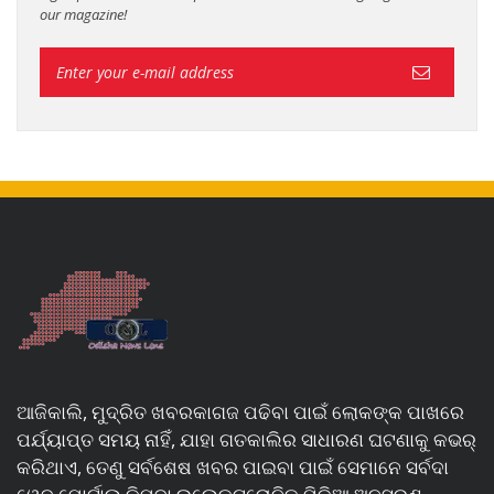
our magazine!
ଆଜିକାଲି, ମୁଦ୍ରିତ ଖବରକାଗଜ ପଢିବା ପାଇଁ ଲୋକଙ୍କ ପାଖରେ
ପର୍ଯ୍ୟାପ୍ତ ସମୟ ନାହିଁ, ଯାହା ଗତକାଲିର ସାଧାରଣ ଘଟଣାକୁ କଭର୍
କରିଥାଏ, ତେଣୁ ସର୍ବଶେଷ ଖବର ପାଇବା ପାଇଁ ସେମାନେ ସର୍ବଦା