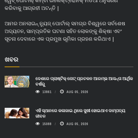
ୱେବ୍ ପୋର୍ଟାଲ୍ କିମ୍ବା ଇଲେକ୍ଟ୍ରୋନିକ୍ ମିଡିଆ ଅନୁସରଣ
କରିବାକୁ ଆଗ୍ରହୀ ଅଟନ୍ତି |
ଆମର ଅନଲାଇନ୍ ନ୍ୟୁଜ୍ ପୋର୍ଟାଲ୍ ସମଗ୍ର ବିଶ୍ୱରେ ସର୍ବଶେଷ
ଅଦ୍ୟତନ, ସାମ୍ପ୍ରତିକ ଘଟଣା ସହିତ ଲୋକଙ୍କୁ ଶିକ୍ଷା ଏବଂ
ସୂଚନା ଦେବାରେ ଏକ ପ୍ରମୁଖ ଭୂମିକା ଗ୍ରହଣ କରିଥାଏ |
ଖବର
ଦେଶରେ ପ୍ଲାଷ୍ଟିକ୍ ନୋଟ୍‌ ପ୍ରଚଳନ ଆରମ୍ଭ ଆସନ୍ତା ଆର୍ଥିକ
ବର୍ଷରୁ
13861
AUG 05, 2026
ଏହି ସ୍ଥାନରେ କଳାଜାଇ ଥିଲେ ସୁଖୀ ହୋଇଥାଏ ଦାମ୍ପତ୍ୟ
ଜୀବନ
15088
AUG 05, 2026