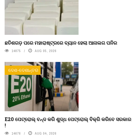
ଛତିଶଗଡ଼ ପରେ ମହାରାଷ୍ଟ୍ରରେ ବ୍ୟାନ ହେଲା ଆନାଲଗ ପନିର
14875
AUG 05, 2026
ଦେଶ-ଦେଶାନ୍ତର
E20 ପେଟ୍ରୋଲ୍ ବନ୍ଦ କରି ଶୁଦ୍ଧ ପେଟ୍ରୋଲ୍ ବିକ୍ରି କରିବେ ସରକାର
!
14676
AUG 04, 2026