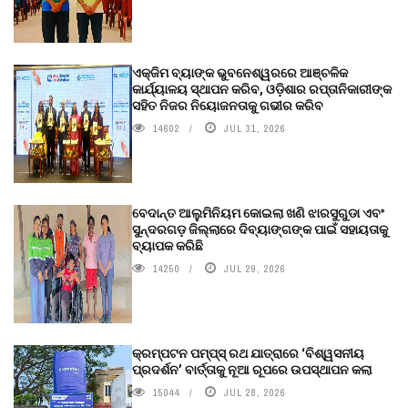
ଏକ୍ଜିମ ବ୍ୟାଙ୍କ ଭୁବନେଶ୍ୱରରେ ଆଞ୍ଚଳିକ
କାର୍ଯ୍ୟାଳୟ ସ୍ଥାପନ କରିବ, ଓଡ଼ିଶାର ରପ୍ତାନିକାରୀଙ୍କ
ସହିତ ନିଜର ନିୟୋଜନତାକୁ ଗଭୀର କରିବ
14602
JUL 31, 2026
ବେଦାନ୍ତ ଆଲୁମିନିୟମ କୋଇଲା ଖଣି ଝାରସୁଗୁଡା ଏବଂ
ସୁନ୍ଦରଗଡ଼ ଜିଲ୍ଲାରେ ଦିବ୍ୟାଙ୍ଗଙ୍କ ପାଇଁ ସହାୟତାକୁ
ବ୍ୟାପକ କରିଛି
14250
JUL 29, 2026
କ୍ରମ୍ପଟନ ପମ୍ପ୍‌ସ୍‌ ରଥ ଯାତ୍ରାରେ ‘ବିଶ୍ୱସନୀୟ
ପ୍ରଦର୍ଶନ’ ବାର୍ତ୍ତାକୁ ନୂଆ ରୂପରେ ଉପସ୍ଥାପନ କଲା
15044
JUL 28, 2026