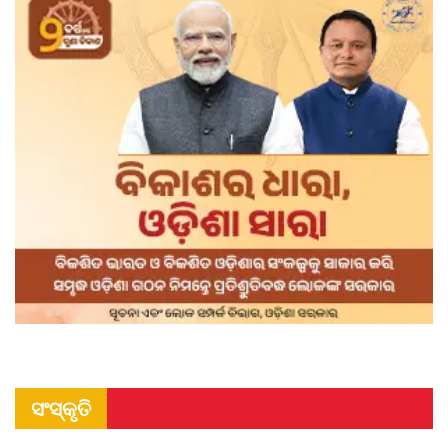
ସଂସ୍କୃତି