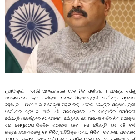
ନୂଆଦିଲ୍ଲୀ : ଏଣିକି ଅନଲାଇନରେ ହେବ ନିଟ୍ ପରୀକ୍ଷା । ଆସନ୍ତା ବର୍ଷରୁ
ଅନଲାଇନରେ ହେବ ପରୀକ୍ଷା ଏନେଇ ଶିକ୍ଷାମନ୍ତ୍ରୀ ଧର୍ମେନ୍ଦ୍ର ପ୍ରଧାନ
କହିଛନ୍ତି – ଓଏମଆର ଅପେକ୍ଷା ସିବିଟି ଭଲା ଏନେଇ କେନ୍ଦ୍ର ଶିକ୍ଷାମନ୍ତ୍ରୀ
ଧର୍ମେନ୍ଦ୍ର ପ୍ରଧାନ ଆଜି ଏହି ପ୍ରସଙ୍ଗରେ ଏକ ସାମ୍ବାଦିକ ସମ୍ମିଳନୀ
କରିଛନ୍ତି। ଯେଉଁଥିରେ ସେ ଘୋଷଣା କରିଥିଲେ ଯେ ଆସନ୍ତା ବର୍ଷର ନିଟ୍ ପରୀକ୍ଷା
ଏକ କମ୍ପ୍ୟୁଟର-ଭିତ୍ତିକ ପରୀକ୍ଷା ହେବ। ସେ କହିଛନ୍ତି ଯେ ଏହି ବର୍ଷ
ଛାତ୍ରଛାତ୍ରୀମାନଙ୍କୁ ୧୫ ମିନିଟ୍ ଅତିରିକ୍ତ ସମୟ ମିଳିବ। ପରୀକ୍ଷା ଅପରାହ୍ନ
୨:୦୦ ରୁ ସନ୍ଧ୍ୟା ୫:୧୫ ପର୍ଯ୍ୟନ୍ତ ଅନୁଷ୍ଠିତ ହେବ। ଜୁନ୍ ୨୧ ପରୀକ୍ଷା ପାଇଁ