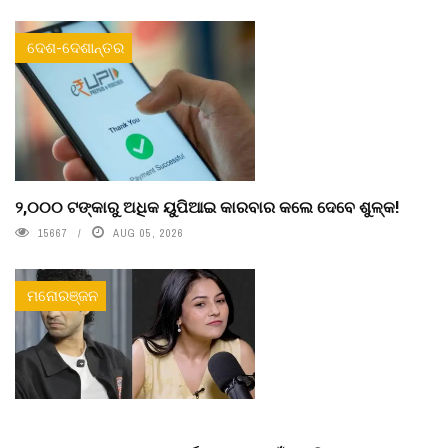
ଦେଶ-ଦେଶାନ୍ତର
୨,୦୦୦ ଟଙ୍କାରୁ ଅଧିକ ୟୁପିଆଇ କାରବାର କଲେ ଦେବେ ଶୁଳ୍କ!
15667
AUG 05, 2026
ମନୋରଞ୍ଜନ