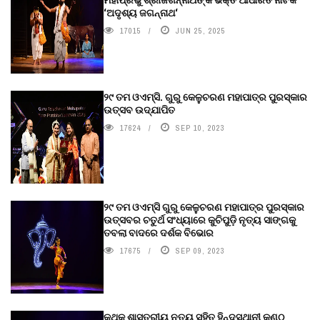
‘ଅଦୃଶ୍ୟ ଜଗନ୍ନାଥ‘
17015
JUN 25, 2025
୨୯ ତମ ଓଏମ୍‌ସି. ଗୁରୁ କେଳୁଚରଣ ମହାପାତ୍ର ପୁରସ୍କାର
ଉତ୍ସବ ଉଦ୍‍ଯାପିତ
17624
SEP 10, 2023
୨୯ ତମ ଓଏମ୍‌ସି ଗୁରୁ କେଳୁଚରଣ ମହାପାତ୍ର ପୁରସ୍କାର
ଉତ୍ସବର ଚତୁର୍ଥ ସଂଧ୍ୟାରେ କୁଚିପୁଡ଼ି ନୃତ୍ୟ ସାଙ୍ଗକୁ
ତବଲା ବାଦରେ ଦର୍ଶକ ବିଭୋର
17675
SEP 09, 2023
କଥକ ଶାସ୍ତ୍ରୀୟ ନୃତ୍ୟ ସହିତ ହିନ୍ଦୁସ୍ଥାନୀ କଣ୍ଠ