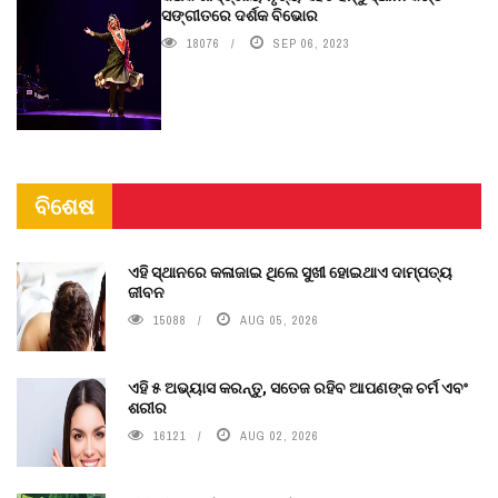
ସଙ୍ଗୀତରେ ଦର୍ଶକ ବିଭୋର
18076
SEP 06, 2023
ବିଶେଷ
ଏହି ସ୍ଥାନରେ କଳାଜାଇ ଥିଲେ ସୁଖୀ ହୋଇଥାଏ ଦାମ୍ପତ୍ୟ
ଜୀବନ
15088
AUG 05, 2026
ଏହି ୫ ଅଭ୍ୟାସ କରନ୍ତୁ, ସତେଜ ରହିବ ଆପଣଙ୍କ ଚର୍ମ ଏବଂ
ଶରୀର
16121
AUG 02, 2026