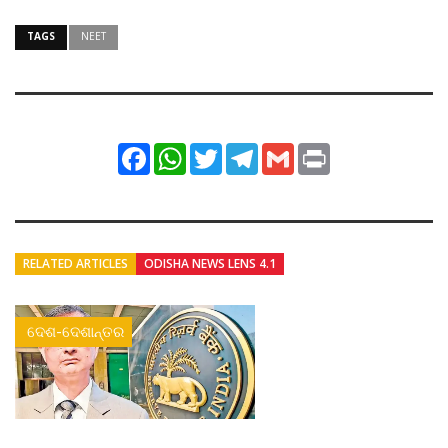
TAGS
NEET
Facebook
WhatsApp
Twitter
Telegram
Gmail
Print
RELATED ARTICLES
ODISHA NEWS LENS 4.1
ଦେଶ-ଦେଶାନ୍ତର