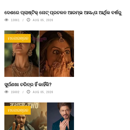
ଦେଶରେ ପ୍ଲାଷ୍ଟିକ୍ ନୋଟ୍‌ ପ୍ରଚଳନ ଆରମ୍ଭ ଆସନ୍ତା ଆର୍ଥିକ ବର୍ଷରୁ
13861
AUG 05, 2026
ମନୋରଞ୍ଜନ
ସୁର୍ପଣଖା ଚରିତ୍ର ହିଁ କାହିଁକି?
15602
AUG 05, 2026
ମନୋରଞ୍ଜନ