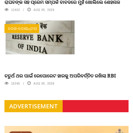
ରାଘବଙ୍କ ସହ ପ୍ରେମ ସମ୍ପର୍କ ବାବଦରେ ମୁହଁ ଖୋଲିଲେ ଶେହନାଜ
13432
AUG 05, 2026
ଦେଶ-ଦେଶାନ୍ତର
ଚତୁର୍ଥ ଥର ପାଇଁ ରେପୋରେଟ ହାରକୁ ଅପରିବର୍ତ୍ତିତ ରଖିଲା RBI
15345
AUG 05, 2026
ADVERTISEMENT