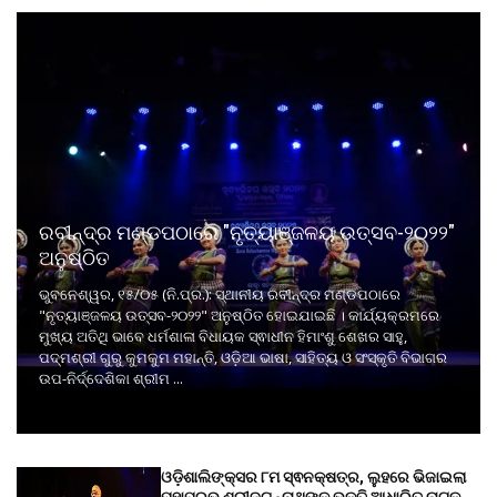
ରବୀନ୍ଦ୍ର ମଣ୍ଡପଠାରେ "ନୃତ୍ୟାଞ୍ଜଳୟ ଉତ୍ସବ-୨୦୨୨"
ଅନୁଷ୍ଠିତ
ଭୁବନେଶ୍ୱର, ୧୫/୦୫ (ନି.ପ୍ର.): ସ୍ଥାନୀୟ ରବୀନ୍ଦ୍ର ମଣ୍ଡପଠାରେ
"ନୃତ୍ୟାଞ୍ଜଳୟ ଉତ୍ସବ-୨୦୨୨" ଅନୁଷ୍ଠିତ ହୋଇଯାଇଛି । କାର୍ଯ୍ୟକ୍ରମରେ
ମୁଖ୍ୟ ଅତିଥି ଭାବେ ଧର୍ମଶାଳା ବିଧାୟକ ସ୍ଵାଧୀନ ହିମାଂଶୁ ଶେଖର ସାହୁ,
ପଦ୍ମଶ୍ରୀ ଗୁରୁ କୁମକୁମ ମହାନ୍ତି, ଓଡ଼ିଆ ଭାଷା, ସାହିତ୍ୟ ଓ ସଂସ୍କୃତି ବିଭାଗର
ଉପ-ନିର୍ଦ୍ଦେଶିକା ଶ୍ରୀମ ...
ଓଡ଼ିଶାଲିଙ୍କ୍ସର ୮ମ ସ୍ଵନକ୍ଷତ୍ର, ଲୁହରେ ଭିଜାଇଲା
ମହାପ୍ରଭୁ ଶ୍ରୀଜଗନ୍ନାଥଙ୍କ ଭକ୍ତି ଆଧାରିତ ନାଟକ