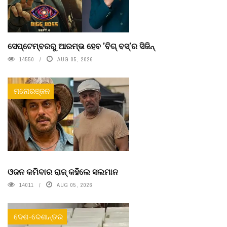
ସେପ୍ଟେମ୍ବରରୁ ଆରମ୍ଭ ହେବ 'ବିଗ୍ ବସ୍'ର ସିଜିନ୍
14550
AUG 05, 2026
ମନୋରଞ୍ଜନ
ଓଜନ କମିବାର ରାଜ୍ କହିଲେ ସଲମାନ
14011
AUG 05, 2026
ଦେଶ-ଦେଶାନ୍ତର