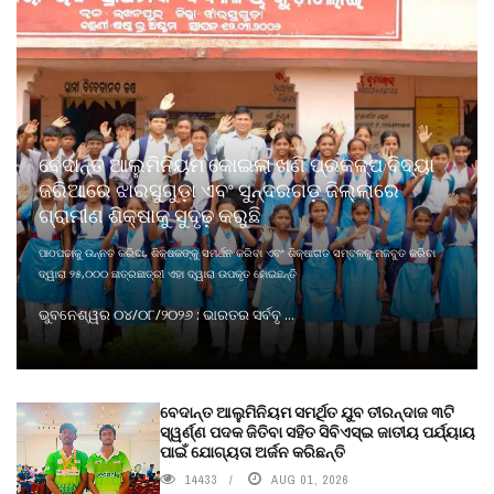
ବେଦାନ୍ତ ଆଲୁମିନିୟମ କୋଇଲା ଖଣି ପ୍ରକଳ୍ପ ବିଦ୍ୟା
ଜରିଆରେ ଝାରସୁଗୁଡ଼ା ଏବଂ ସୁନ୍ଦରଗଡ଼ ଜିଲ୍ଲାରେ
ଗ୍ରାମୀଣ ଶିକ୍ଷାକୁ ସୁଦୃଢ଼ କରୁଛି
ପାଠପଢାକୁ ଉନ୍ନତ କରିବା, ଶିକ୍ଷକଙ୍କୁ ସମର୍ଥନ କରିବା ଏବଂ ଶିକ୍ଷାଗତ ସମ୍ବଳକୁ ମଜବୁତ କରିବା
ଦ୍ୱାରା ୨୫,୦୦୦ ଛାତ୍ରଛାତ୍ରୀ ଏହା ଦ୍ୱାରା ଉପକୃତ ହୋଇଛନ୍ତି
ଭୁବନେଶ୍ୱର ୦୪/୦୮/୨୦୨୬ : ଭାରତର ସର୍ବବୃ ...
ବେଦାନ୍ତ ଆଲୁମିନିୟମ ସମର୍ଥିତ ଯୁବ ତୀରନ୍ଦାଜ ୩ଟି
ସ୍ୱର୍ଣ୍ଣ ପଦକ ଜିତିବା ସହିତ ସିବିଏସ୍ଇ ଜାତୀୟ ପର୍ଯ୍ୟାୟ
ପାଇଁ ଯୋଗ୍ୟତା ଅର୍ଜନ କରିଛନ୍ତି
14433
AUG 01, 2026