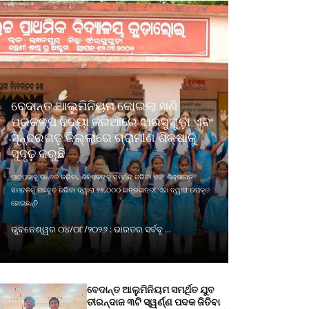
ବେଦାନ୍ତ ଆଲୁମିନିୟମ କୋଇଲା ଖଣି
ପ୍ରକଳ୍ପ ବିଦ୍ୟା ଜରିଆରେ ଝାରସୁଗୁଡ଼ା ଏବଂ
ସୁନ୍ଦରଗଡ଼ ଜିଲ୍ଲାରେ ଗ୍ରାମୀଣ ଶିକ୍ଷାକୁ
ସୁଦୃଢ଼ କରୁଛି
ପାଠପଢାକୁ ଉନ୍ନତ କରିବା, ଶିକ୍ଷକଙ୍କୁ ସମର୍ଥନ କରିବା ଏବଂ ଶିକ୍ଷାଗତ
ସମ୍ବଳକୁ ମଜବୁତ କରିବା ଦ୍ୱାରା ୨୫,୦୦୦ ଛାତ୍ରଛାତ୍ରୀ ଏହା ଦ୍ୱାରା ଉପକୃତ
ହୋଇଛନ୍ତି
ଭୁବନେଶ୍ୱର ୦୪/୦୮/୨୦୨୬ : ଭାରତର ସର୍ବବୃ ...
ବେଦାନ୍ତ ଆଲୁମିନିୟମ ସମର୍ଥିତ ଯୁବ
ତୀରନ୍ଦାଜ ୩ଟି ସ୍ୱର୍ଣ୍ଣ ପଦକ ଜିତିବା