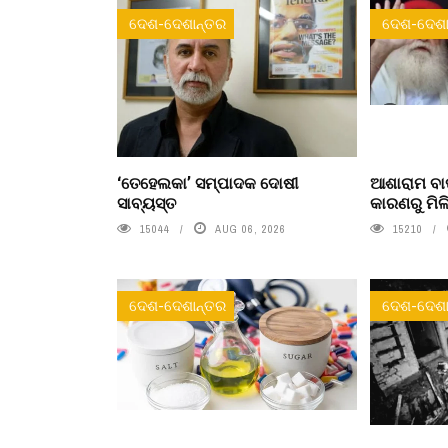
ଦେଶ-ଦେଶାନ୍ତର
ଦେଶ-ଦେଶା
‘ତେହେଲକା’ ସମ୍ପାଦକ ଦୋଷୀ
ଆଶାରାମ ବାପ
ସାବ୍ୟସ୍ତ
କାରଣରୁ ମିଳି
15044
AUG 06, 2026
15210
ଦେଶ-ଦେଶାନ୍ତର
ଦେଶ-ଦେଶା