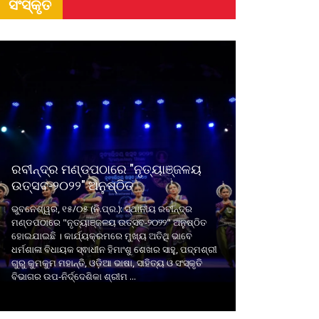
ସଂସ୍କୃତି
ରବୀନ୍ଦ୍ର ମଣ୍ଡପଠାରେ "ନୃତ୍ୟାଞ୍ଜଳୟ
ଉତ୍ସବ-୨୦୨୨" ଅନୁଷ୍ଠିତ
ଭୁବନେଶ୍ୱର, ୧୫/୦୫ (ନି.ପ୍ର.): ସ୍ଥାନୀୟ ରବୀନ୍ଦ୍ର
ମଣ୍ଡପଠାରେ "ନୃତ୍ୟାଞ୍ଜଳୟ ଉତ୍ସବ-୨୦୨୨" ଅନୁଷ୍ଠିତ
ହୋଇଯାଇଛି । କାର୍ଯ୍ୟକ୍ରମରେ ମୁଖ୍ୟ ଅତିଥି ଭାବେ
ଧର୍ମଶାଳା ବିଧାୟକ ସ୍ଵାଧୀନ ହିମାଂଶୁ ଶେଖର ସାହୁ, ପଦ୍ମଶ୍ରୀ
ଗୁରୁ କୁମକୁମ ମହାନ୍ତି, ଓଡ଼ିଆ ଭାଷା, ସାହିତ୍ୟ ଓ ସଂସ୍କୃତି
ବିଭାଗର ଉପ-ନିର୍ଦ୍ଦେଶିକା ଶ୍ରୀମ ...