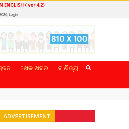
READ NEWS IN ENGLISH ( ver.4.2)
 2026,
Login
୍ଜନ
ଖେଳ ଖବର
ବାଣିଜ୍ୟ
ADVERTISEMENT