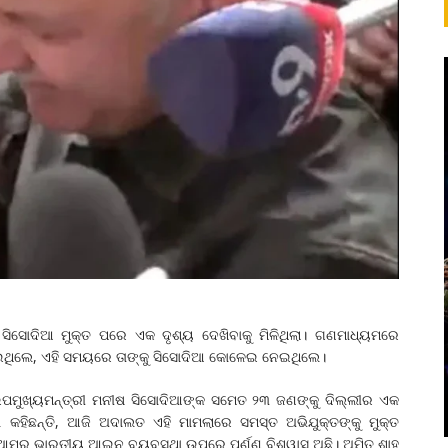
ସିସୋଦିଆ ମୁକ୍ତ ପରେ ଏକ ଦୃଶ୍ୟ ଦେଖିବାକୁ ମିଳିଥିଲା। ଗଣମାଧ୍ୟମରେ
କାଇଥିଲେ, ଏହି ସମୟରେ ତାଙ୍କୁ ସିସୋଦିଆ କୋଳେଇ ନେଇଥିଲେ।
 ଉପମୁଖ୍ୟମନ୍ତ୍ରୀ ମନୀଷ ସିସୋଦିଆଙ୍କ ସମେତ ୨୩ ଜଣଙ୍କୁ ଦିଲ୍ଲୀର ଏକ
ହିଛନ୍ତି, ଆଜି ଅଦାଲତ ଏହି ମାମଲାରେ ସମସ୍ତ ଅଭିଯୁକ୍ତଙ୍କୁ ମୁକ୍ତ
 ଆମର ଭାରତୀୟ ଆଇନ ବ୍ୟବସ୍ଥା ଉପରେ ପୂର୍ଣ୍ଣ ବିଶ୍ୱାସ ଅଛି। ଅମିତ ଶାହ