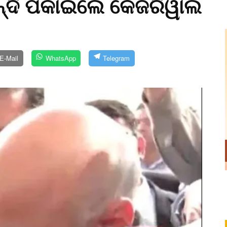
ନ୍ଦି ପକାଇଲେ କେଜରିୱାଲ
E-Mail
WhatsApp
Telegram