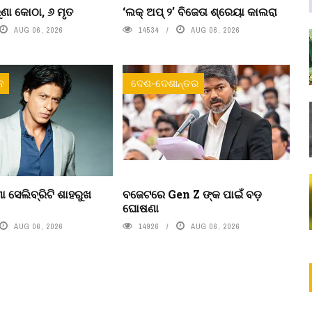
ୁରୁଣା କୋଠା, ୬ ମୃତ
‘ଲକ୍ ଅପ୍ ୨’ ବିଜେତା ଶ୍ରେୟା କାଲରା
AUG 06, 2026
14534
AUG 06, 2026
ନ
ଦେଶ-ଦେଶାନ୍ତର
ା ସେଲିବ୍ରିଟି ଶାହରୁଖ
ବଜେଟରେ Gen Z ଙ୍କ ପାଇଁ ବଡ଼
ଘୋଷଣା
AUG 06, 2026
14926
AUG 06, 2026