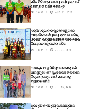
ସହିତ ସିବିଏସ୍ଇ ଜାତୀୟ ପର୍ଯ୍ୟାୟ ପାଇଁ
ଯୋଗ୍ୟତା ଅର୍ଜନ କରିଛନ୍ତି
14436
AUG 01, 2026
ଏକ୍ଜିମ ବ୍ୟାଙ୍କ ଭୁବନେଶ୍ୱରରେ
ଆଞ୍ଚଳିକ କାର୍ଯ୍ୟାଳୟ ସ୍ଥାପନ କରିବ,
ଓଡ଼ିଶାର ରପ୍ତାନିକାରୀଙ୍କ ସହିତ ନିଜର
ନିୟୋଜନତାକୁ ଗଭୀର କରିବ
14604
JUL 31, 2026
ବେଦାନ୍ତ ଆଲୁମିନିୟମ କୋଇଲା ଖଣି
ଝାରସୁଗୁଡା ଏବଂ ସୁନ୍ଦରଗଡ଼ ଜିଲ୍ଲାରେ
ଦିବ୍ୟାଙ୍ଗଙ୍କ ପାଇଁ ସହାୟତାକୁ
ବ୍ୟାପକ କରିଛି
14252
JUL 29, 2026
କ୍ରମ୍ପଟନ ପମ୍ପ୍‌ସ୍‌ ରଥ ଯାତ୍ରାରେ