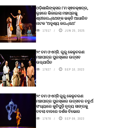
ଓଡ଼ିଶାଲିଙ୍କ୍ସର ୮ମ ସ୍ଵନକ୍ଷତ୍ର,
ଲୁହରେ ଭିଜାଇଲା ମହାପ୍ରଭୁ
ଶ୍ରୀଜଗନ୍ନାଥଙ୍କ ଭକ୍ତି ଆଧାରିତ
ନାଟକ ‘ଅଦୃଶ୍ୟ ଜଗନ୍ନାଥ‘
17017
JUN 25, 2025
୨୯ ତମ ଓଏମ୍‌ସି. ଗୁରୁ କେଳୁଚରଣ
ମହାପାତ୍ର ପୁରସ୍କାର ଉତ୍ସବ
ଉଦ୍‍ଯାପିତ
17627
SEP 10, 2023
୨୯ ତମ ଓଏମ୍‌ସି ଗୁରୁ କେଳୁଚରଣ
ମହାପାତ୍ର ପୁରସ୍କାର ଉତ୍ସବର ଚତୁର୍ଥ
ସଂଧ୍ୟାରେ କୁଚିପୁଡ଼ି ନୃତ୍ୟ ସାଙ୍ଗକୁ
ତବଲା ବାଦରେ ଦର୍ଶକ ବିଭୋର
17678
SEP 09, 2023