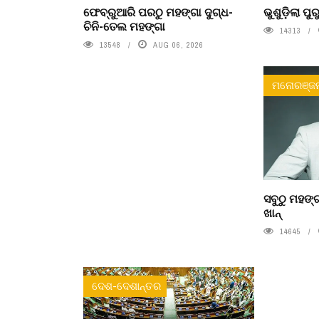
ଫେବ୍ରୁଆରି ପରଠୁ ମହଙ୍ଗା ଦୁଗ୍ଧ-
ଭୁଶୁଡ଼ିଲା ପ
ଚିନି-ତେଲ ମହଙ୍ଗା
14313
13548
AUG 06, 2026
ମନୋରଞ୍ଜ
ସବୁଠୁ ମହଙ୍ଗ
ଖାନ୍
14645
ଦେଶ-ଦେଶାନ୍ତର