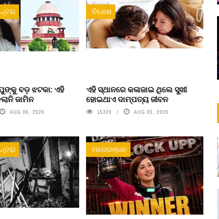
ନ୍ତର
ବିଶେଷ
ୁଙ୍କୁ ବଡ଼ ଝଟକା: ଏହି
ଏହି ସ୍ଥାନରେ କଳାଜାଇ ଥିଲେ ସୁଖୀ
ଲାନି ଜାମିନ
ହୋଇଥାଏ ଦାମ୍ପତ୍ୟ ଜୀବନ
AUG 06, 2026
15320
AUG 05, 2026
ନ୍ତର
ମନୋରଞ୍ଜନ