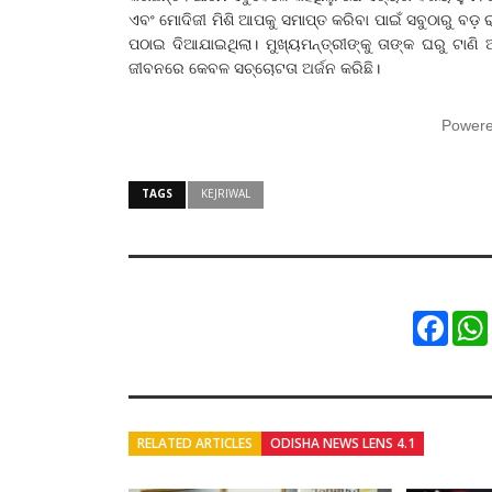
ଏବଂ ମୋଦିଜୀ ମିଶି ଆପକୁ ସମାପ୍ତ କରିବା ପାଇଁ ସବୁଠାରୁ ବ
ପଠାଇ ଦିଆଯାଇଥିଲା। ମୁଖ୍ୟମନ୍ତ୍ରୀଙ୍କୁ ତାଙ୍କ ଘରୁ ଟାଣି ଆ
ଜୀବନରେ କେବଳ ସଚ୍ଚୋଟତା ଅର୍ଜନ କରିଛି।
Power
TAGS
KEJRIWAL
Faceb
RELATED ARTICLES
ODISHA NEWS LENS 4.1