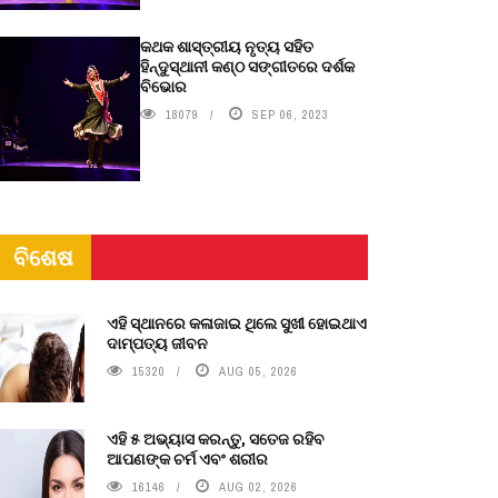
କଥକ ଶାସ୍ତ୍ରୀୟ ନୃତ୍ୟ ସହିତ
ହିନ୍ଦୁସ୍ଥାନୀ କଣ୍ଠ ସଙ୍ଗୀତରେ ଦର୍ଶକ
ବିଭୋର
18079
SEP 06, 2023
ବିଶେଷ
ଏହି ସ୍ଥାନରେ କଳାଜାଇ ଥିଲେ ସୁଖୀ ହୋଇଥାଏ
ଦାମ୍ପତ୍ୟ ଜୀବନ
15320
AUG 05, 2026
ଏହି ୫ ଅଭ୍ୟାସ କରନ୍ତୁ, ସତେଜ ରହିବ
ଆପଣଙ୍କ ଚର୍ମ ଏବଂ ଶରୀର
16146
AUG 02, 2026