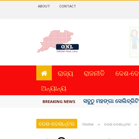
ABOUT
CONTACT
ରାଜ୍ୟ
ରାଜନୀତି
ଦେଶ-ଦେ
ଅନ୍ୟାନ୍ୟ
ବିଏସ୍‌ପିର ବିଧାୟକ ଉମା ଶଙ
BREAKING NEWS
ଦେଶ-ଦେଶାନ୍ତର
Home
››
ଦେଶ-ଦେଶାନ୍ତର
››