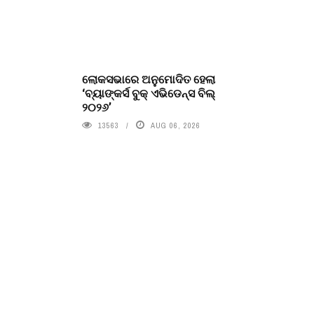
ଲୋକସଭାରେ ଅନୁମୋଦିତ ହେଲା
‘ବ୍ୟାଙ୍କର୍ସ ବୁକ୍ ଏଭିଡେନ୍ସ ବିଲ୍
୨୦୨୬’
13563
AUG 06, 2026