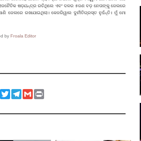
ଡ଼ ରାଜନୈତିକ ଷଡ଼ଯନ୍ତ୍ର ରଚିଥିଲେ ଏବଂ ଦଳର ୫ଜଣ ବଡ଼ ନେତାଙ୍କୁ ଜେଲରେ
ଣି ଜେଲରେ ରଖାଯାଇଥିଲା। କେଜରିୱାଲ ଦୁର୍ନୀତିଗ୍ରସ୍ତ ନୁହଁନ୍ତି। ମୁଁ ମୋ
ed by
Froala Editor
ook
WhatsApp
Twitter
Telegram
Gmail
Print