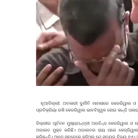
ନୂଆଦିଲ୍ଲୀ: ଅବକାରୀ ଦୁର୍ନୀତି ମାମଲାରେ କେଜରିୱାଲ ଓ 
ପ୍ରତିକ୍ରିୟା ରଖି କେଜରିୱାଲ ଭାବବିହ୍ୱଳ ହୋଇ କାନ୍ଦି ପ
ଦିଲ୍ଲୀର ପୂର୍ବତନ ମୁଖ୍ୟମନ୍ତ୍ରୀ ଅରବିନ୍ଦ କେଜରିୱାଲ ଓ
ଅଦାଲତ ମୁକ୍ତ କରିଛି। ଅଦାଲତର ରାୟ ପରେ କେଜ୍ରିୱାଲ କ
କରିଛନ୍ତି। ଆମେ ସବୁବେଳେ କହିଥିଲୁ ଯେ ସତ୍ୟର ବିଜୟ ହୁଏ।