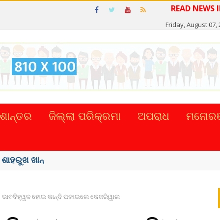
Friday, August 07,
ଶାନ୍ତର
ଜିଲ୍ଲା ପରିକ୍ରମା
ଅପରାଧ
ମନୋରଞ
୍କର ସିଂହଙ୍କ ...
ଭାବବିହ୍ୱଳ ହୋଇ କାନ୍ଦି ପକାଇଲେ କେଜରିୱାଲ