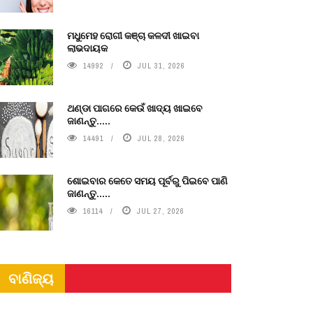
ମଧୁମେହ ରୋଗୀ କଞ୍ଚା କଳଦୀ ଖାଇବା
ଲାଭଦାୟକ
14992
JUL 31, 2026
ଥଣ୍ଡା ପାଗରେ କେଉଁ ଖାଦ୍ୟ ଖାଇବେ
ଜାଣନ୍ତୁ.....
14491
JUL 28, 2026
ଶୋଇବାର କେତେ ସମୟ ପୂର୍ବରୁ ପିଇବେ ପାଣି
ଜାଣନ୍ତୁ.....
16114
JUL 27, 2026
ବାଣିଜ୍ୟ