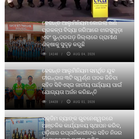
ବେଦାନ୍ତ ଆଲୁମିନିୟମ କୋଇଲା ଖଣି
ପ୍ରକଳ୍ପ ବିଦ୍ୟା ଜରିଆରେ ଝାରସୁଗୁଡ଼ା
ଏବଂ ସୁନ୍ଦରଗଡ଼ ଜିଲ୍ଲାରେ ଗ୍ରାମୀଣ
ଶିକ୍ଷାକୁ ସୁଦୃଢ଼ କରୁଛି
14146
AUG 04, 2026
ବେଦାନ୍ତ ଆଲୁମିନିୟମ ସମର୍ଥିତ ଯୁବ
ତୀରନ୍ଦାଜ ୩ଟି ସ୍ୱର୍ଣ୍ଣ ପଦକ ଜିତିବା
ସହିତ ସିବିଏସ୍ଇ ଜାତୀୟ ପର୍ଯ୍ୟାୟ ପାଇଁ
ଯୋଗ୍ୟତା ଅର୍ଜନ କରିଛନ୍ତି
14439
AUG 01, 2026
ଏକ୍ଜିମ ବ୍ୟାଙ୍କ ଭୁବନେଶ୍ୱରରେ
ଆଞ୍ଚଳିକ କାର୍ଯ୍ୟାଳୟ ସ୍ଥାପନ କରିବ,
ଓଡ଼ିଶାର ରପ୍ତାନିକାରୀଙ୍କ ସହିତ ନିଜର