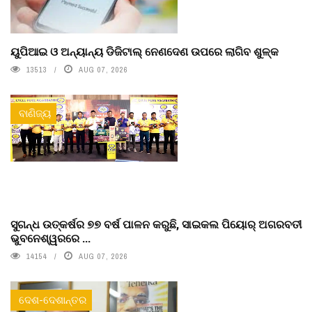
ୟୁପିଆଇ ଓ ଅନ୍ୟାନ୍ୟ ଡିଜିଟାଲ୍ ନେଣଦେଣ ଉପରେ ଲାଗିବ ଶୁଳ୍କ
13513
AUG 07, 2026
ବାଣିଜ୍ୟ
ସୁଗନ୍ଧ ଉତ୍କର୍ଷର ୭୭ ବର୍ଷ ପାଳନ କରୁଛି, ସାଇକଲ ପିୟୋର୍‌ ଅଗରବତୀ
ଭୁବନେଶ୍ୱରରେ ...
14154
AUG 07, 2026
ଦେଶ-ଦେଶାନ୍ତର