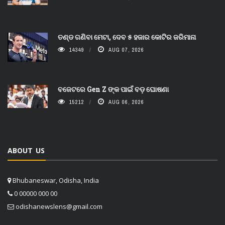
ତଣ୍ଡ ଗଣିବା ମେଟା, ଦେବ ୫ ହଜାର କୋଟିର ଜରିମାନା
14349
AUG 07, 2026
ବଜେଟରେ Gen Z ଙ୍କ ପାଇଁ ବଡ଼ ଘୋଷଣା
15212
AUG 06, 2026
ABOUT US
Bhubaneswar, Odisha, India
0 00000 000 00
odishanewslens@gmail.com