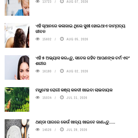
13723
AUG 07, 2026
ଏହି ସ୍ଥାନରେ କଳାଜାଇ ଥିଲେ ସୁଖୀ ହୋଇଥାଏ ଦାମ୍ପତ୍ୟ
ଜୀବନ
15602
AUG 05, 2026
ଏହି ୫ ଅଭ୍ୟାସ କରନ୍ତୁ, ସତେଜ ରହିବ ଆପଣଙ୍କ ଚର୍ମ ଏବଂ
ଶରୀର
16180
AUG 02, 2026
ମଧୁମେହ ରୋଗୀ କଞ୍ଚା କଳଦୀ ଖାଇବା ଲାଭଦାୟକ
15034
JUL 31, 2026
ଥଣ୍ଡା ପାଗରେ କେଉଁ ଖାଦ୍ୟ ଖାଇବେ ଜାଣନ୍ତୁ.....
14526
JUL 28, 2026