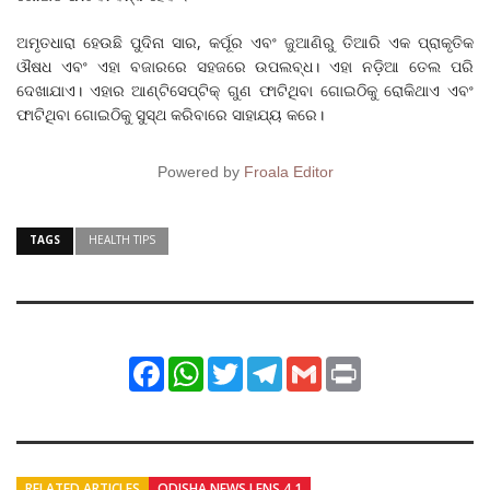
ଅମୃତଧାରା ହେଉଛି ପୁଦିନା ସାର, କର୍ପୂର ଏବଂ ଜୁଆଣିରୁ ତିଆରି ଏକ ପ୍ରାକୃତିକ
ଔଷଧ ଏବଂ ଏହା ବଜାରରେ ସହଜରେ ଉପଲବ୍ଧ। ଏହା ନଡ଼ିଆ ତେଲ ପରି
ଦେଖାଯାଏ। ଏହାର ଆଣ୍ଟିସେପ୍ଟିକ୍ ଗୁଣ ଫାଟିଥିବା ଗୋଇଠିକୁ ରୋକିଥାଏ ଏବଂ
ଫାଟିଥିବା ଗୋଇଠିକୁ ସୁସ୍ଥ କରିବାରେ ସାହାଯ୍ୟ କରେ।
Powered by
Froala Editor
TAGS
HEALTH TIPS
Facebook
WhatsApp
Twitter
Telegram
Gmail
Print
RELATED ARTICLES
ODISHA NEWS LENS 4.1