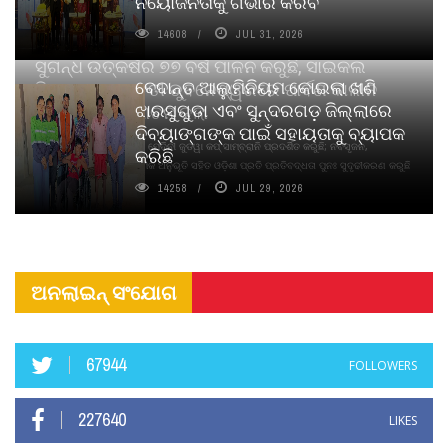
ନିୟୋଜନତାକୁ ଗଭୀର କରିବ
14608
JUL 31, 2026
ସୁଗନ୍ଧ ଉତ୍କର୍ଷର ୭୭ ବର୍ଷ ପାଳନ କରୁଛି, ସାଇକଲ
ବେଦାନ୍ତ ଆଲୁମିନିୟମ କୋଇଲା ଖଣି
ପିୟୋର୍‌ ଅଗରବତୀ ଭୁବନେଶ୍ୱରରେ ପାର୍ବଣ କାଳୀନ
ଝାରସୁଗୁଡା ଏବଂ ସୁନ୍ଦରଗଡ଼ ଜିଲ୍ଲାରେ
ନବସୃଜନ ଉନ୍ମୋଚନ କଲା
ଦିବ୍ୟାଙ୍ଗଙ୍କ ପାଇଁ ସହାୟତାକୁ ବ୍ୟାପକ
ବାଉଁଶ ବିହୀନ କଠିନ ଧୂପ ଏବଂ ମେଦିନୀ ଜୁଡୱା କପ୍‌ ସାମ୍ବ୍ରାନି ପ୍ରଦର୍ଶିତ କରୁଛି; ନବସୃଜନ,
କରିଛି
ଦୀର୍ଘସ୍ଥାୟିତା ଏବଂ ଆଧ୍ୟାତ୍ମିକ ଅନୁଭୂତି ସହିତ ଓଡ଼ିଶା ପ୍ରତି ପ୍ରତିବଦ୍ଧତା ପୁନଃ ସୁଦୃଢୀକରଣ କରୁଛି
14258
JUL 29, 2026
ଅନଲାଇନ୍ ସଂଯୋଗ
67944
FOLLOWERS
227640
LIKES