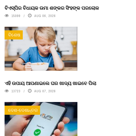
ବିଏସ୍‌ପିର ବିଧାୟକ ଉମା ଶଙ୍କର ସିଂହଙ୍କ ପରଲୋକ
15099
AUG 06, 2026
ବିଶେଷ
ଏହି ଉପାୟ ଆପଣାଇଲେ ଘର ଖାଦ୍ୟ ଖାଇବେ ପିଲା
13723
AUG 07, 2026
ଦେଶ-ଦେଶାନ୍ତର