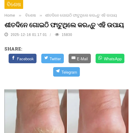
ବିଶେଷ
Home
››
ବିଶେଷ
››
ଶୀତଦିନେ ଗୋଇଠି ଫାଟୁଥିଲେ କରନ୍ତୁ ଏହି ଉପାୟ
ଶୀତଦିନେ ଗୋଇଠି ଫାଟୁଥିଲେ କରନ୍ତୁ ଏହି ଉପାୟ
2025-12-16 01:17:01
15830
SHARE:
Facebook
Twitter
E-Mail
WhatsApp
Telegram