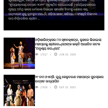
ଭୁବନେଶ୍ୱର, ୧୫/୦୫ (ନି.ପ୍ର.): ସ୍ଥାନୀୟ ରବୀନ୍ଦ୍ର ମଣ୍ଡପଠାରେ
"ନୃତ୍ୟାଞ୍ଜଳୟ ଉତ୍ସବ-୨୦୨୨" ଅନୁଷ୍ଠିତ ହୋଇଯାଇଛି । କାର୍ଯ୍ୟକ୍ରମରେ
ମୁଖ୍ୟ ଅତିଥି ଭାବେ ଧର୍ମଶାଳା ବିଧାୟକ ସ୍ଵାଧୀନ ହିମାଂଶୁ ଶେଖର ସାହୁ,
ପଦ୍ମଶ୍ରୀ ଗୁରୁ କୁମକୁମ ମହାନ୍ତି, ଓଡ଼ିଆ ଭାଷା, ସାହିତ୍ୟ ଓ ସଂସ୍କୃତି ବିଭାଗର
ଉପ-ନିର୍ଦ୍ଦେଶିକା ଶ୍ରୀମ ...
ଓଡ଼ିଶାଲିଙ୍କ୍ସର ୮ମ ସ୍ଵନକ୍ଷତ୍ର, ଲୁହରେ ଭିଜାଇଲା
ମହାପ୍ରଭୁ ଶ୍ରୀଜଗନ୍ନାଥଙ୍କ ଭକ୍ତି ଆଧାରିତ ନାଟକ
‘ଅଦୃଶ୍ୟ ଜଗନ୍ନାଥ‘
17017
JUN 25, 2025
୨୯ ତମ ଓଏମ୍‌ସି. ଗୁରୁ କେଳୁଚରଣ ମହାପାତ୍ର ପୁରସ୍କାର
ଉତ୍ସବ ଉଦ୍‍ଯାପିତ
17628
SEP 10, 2023