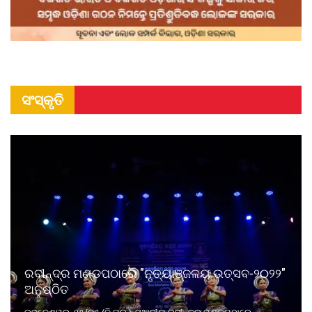
ସଂସ୍କୃତି
ରବୀନ୍ଦ୍ର ମଣ୍ଡପଠାରେ "ନୃତ୍ୟାଞ୍ଜଳୟ ଉତ୍ସବ-୨୦୨୨"
ଅନୁଷ୍ଠିତ