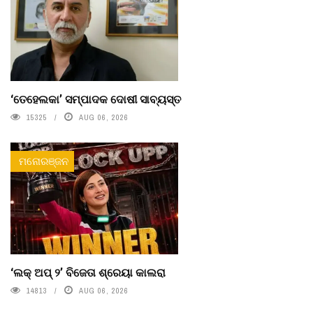
‘ତେହେଲକା’ ସମ୍ପାଦକ ଦୋଷୀ ସାବ୍ୟସ୍ତ
15325
AUG 06, 2026
ମନୋରଞ୍ଜନ
‘ଲକ୍ ଅପ୍ ୨’ ବିଜେତା ଶ୍ରେୟା କାଲରା
14813
AUG 06, 2026