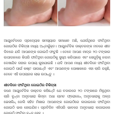
ଆୟୁର୍ବେଦରେ ପ୍ରତ୍ୟେକ ସମସ୍ୟାର ସମାଧାନ ଅଛି, ଯେଉଁଥିରେ ଫାଟିଥିବା
ଗୋଇଠିର ଚିକିତ୍ସା ମଧ୍ୟ ଅନ୍ତର୍ଭୁକ୍ତ। ଆୟୁର୍ବେଦିକ ଡାକ୍ତରଙ୍କ ମତରେ ଶୀତ
ଦିନରେ ଯଦି ଆପଣଙ୍କ ଗୋଇଠି ଫାଟୁଛି । ତେବେ ଆପଣ ମାତ୍ର ୨୦ ଟଙ୍କାର
ଉପାଦାନରେ କିପରି ଫାଟିଥିବା ଗୋଇଠିକୁ ସୁସ୍ଥ କରିପାରେ ଏବଂ ସେଗୁଡ଼ିକୁ ନରମ
ଦେଖାଯିବ ତାହାର ଉପାୟ କୁହାଯାଇଛି । ଯଦି ଆପଣ ମଧ୍ୟ ଶୀତଦିନେ ଫାଟିଥିବା
ଗୋଇଠି ପାଇଁ କଷ୍ଟ ପାଉଛନ୍ତି ଏବଂ ଆପଣଙ୍କ ପୋଷାକରେ ଏହା ଲାଗି ରହୁଛି,
ତେବେ ଏହି ଉପଚାରର ଲାଭ ଉଠାନ୍ତୁ ।
ଶୀତଦିନେ ଫାଟିଥିବା ଗୋଇଠିର ଚିକିତ୍ସା
ଜଣେ ଆୟୁର୍ବେଦିକ ଡାକ୍ତର କହିଛନ୍ତି ଯେ ବଜାରରେ ୨୦ ଟଙ୍କାରେ ମିଳୁଥିବା
ଚାରି ବୁନ୍ଦା ଅମୃତଧାରା କିମ୍ବା ଅଧା ଚାମଚ ଫ୍ରୋଜେନ୍ ଅମୃତଧାରାକୁ ଅଳ୍ପ
ଭେସଲିନ୍‌ ଜେଲି ସହିତ ମିଶାଇ ଆପଣଙ୍କ ଗୋଇଠିରେ ଲଗାଇଲେ ଫାଟିଥିବା
ଗୋଇଠି ଭଲ ହୋଇଯିବ। ପ୍ରତିଦିନ ଏହିପରି ଭାବରେ ଅମୃତଧାରା ଲଗାଇଲେ
ଗୋଇଠି ଫାଟିବା ବନ୍ଦ ହେବ ।