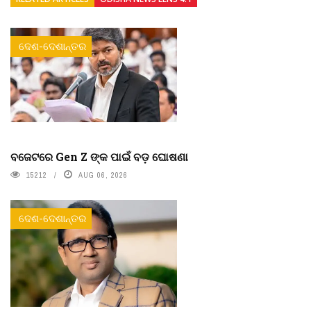
ଦେଶ-ଦେଶାନ୍ତର
ବଜେଟରେ Gen Z ଙ୍କ ପାଇଁ ବଡ଼ ଘୋଷଣା
15212
AUG 06, 2026
ଦେଶ-ଦେଶାନ୍ତର