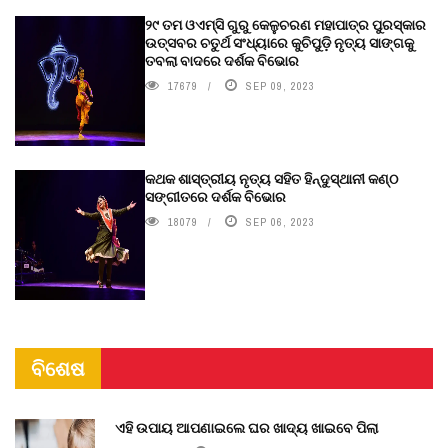
୨୯ ତମ ଓଏମ୍‌ସି ଗୁରୁ କେଳୁଚରଣ ମହାପାତ୍ର ପୁରସ୍କାର
ଉତ୍ସବର ଚତୁର୍ଥ ସଂଧ୍ୟାରେ କୁଚିପୁଡ଼ି ନୃତ୍ୟ ସାଙ୍ଗକୁ
ତବଲା ବାଦରେ ଦର୍ଶକ ବିଭୋର
17679
SEP 09, 2023
କଥକ ଶାସ୍ତ୍ରୀୟ ନୃତ୍ୟ ସହିତ ହିନ୍ଦୁସ୍ଥାନୀ କଣ୍ଠ
ସଙ୍ଗୀତରେ ଦର୍ଶକ ବିଭୋର
18079
SEP 06, 2023
ବିଶେଷ
ଏହି ଉପାୟ ଆପଣାଇଲେ ଘର ଖାଦ୍ୟ ଖାଇବେ ପିଲା