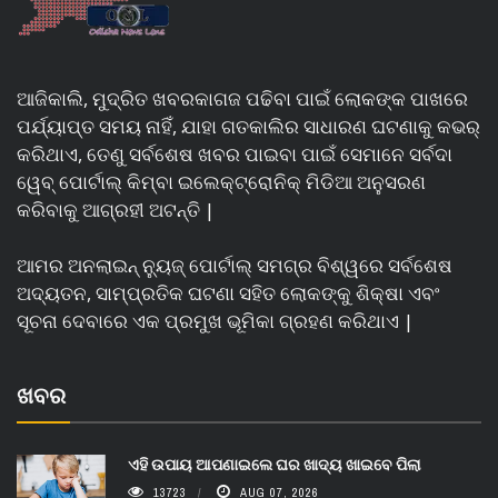
ଆଜିକାଲି, ମୁଦ୍ରିତ ଖବରକାଗଜ ପଢିବା ପାଇଁ ଲୋକଙ୍କ ପାଖରେ
ପର୍ଯ୍ୟାପ୍ତ ସମୟ ନାହିଁ, ଯାହା ଗତକାଲିର ସାଧାରଣ ଘଟଣାକୁ କଭର୍
କରିଥାଏ, ତେଣୁ ସର୍ବଶେଷ ଖବର ପାଇବା ପାଇଁ ସେମାନେ ସର୍ବଦା
ୱେବ୍ ପୋର୍ଟାଲ୍ କିମ୍ବା ଇଲେକ୍ଟ୍ରୋନିକ୍ ମିଡିଆ ଅନୁସରଣ
କରିବାକୁ ଆଗ୍ରହୀ ଅଟନ୍ତି |
ଆମର ଅନଲାଇନ୍ ନ୍ୟୁଜ୍ ପୋର୍ଟାଲ୍ ସମଗ୍ର ବିଶ୍ୱରେ ସର୍ବଶେଷ
ଅଦ୍ୟତନ, ସାମ୍ପ୍ରତିକ ଘଟଣା ସହିତ ଲୋକଙ୍କୁ ଶିକ୍ଷା ଏବଂ
ସୂଚନା ଦେବାରେ ଏକ ପ୍ରମୁଖ ଭୂମିକା ଗ୍ରହଣ କରିଥାଏ |
ଖବର
ଏହି ଉପାୟ ଆପଣାଇଲେ ଘର ଖାଦ୍ୟ ଖାଇବେ ପିଲା
13723
AUG 07, 2026