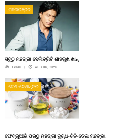
ମନୋରଞ୍ଜନ
ସବୁଠୁ ମହଙ୍ଗା ସେଲିବ୍ରିଟି ଶାହରୁଖ ଖାନ୍
14938
AUG 06, 2026
ଦେଶ-ଦେଶାନ୍ତର
ଫେବ୍ରୁଆରି ପରଠୁ ମହଙ୍ଗା ଦୁଗ୍ଧ-ଚିନି-ତେଲ ମହଙ୍ଗା