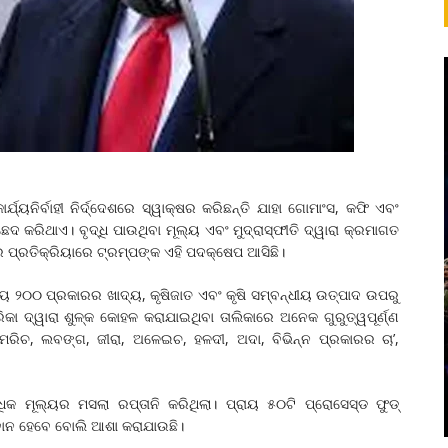
ଯ୍ୟନିର୍ବାହୀ ନିର୍ଦ୍ଦେଶରେ ସ୍ୱାକ୍ଷର କରିଛନ୍ତି ଯାହା ଗୋମାଂସ, କଫି ଏବଂ
କରିଥାଏ। ବୃଦ୍ଧି ପାଉଥିବା ମୂଲ୍ୟ ଏବଂ ମୁଦ୍ରାସ୍ଫୀତି ଦ୍ୱାରା କ୍ରମାଗତ
 ପ୍ରତିକ୍ରିୟାରେ ଟ୍ରମ୍ପଙ୍କ ଏହି ପଦକ୍ଷେପ ଆସିଛି।
୍ରାୟ ୨୦୦ ପ୍ରକାରର ଖାଦ୍ୟ, କୃଷିଜାତ ଏବଂ କୃଷି ସମ୍ବନ୍ଧୀୟ ଉତ୍ପାଦ ଉପରୁ
ିକା ଦ୍ୱାରା ଶୁଳ୍କ କୋହଳ କରାଯାଇଥିବା ତାଲିକାରେ ଅନେକ ଗୁରୁତ୍ୱପୂର୍ଣ୍ଣ
ରିଚ, ଲବଙ୍ଗ, ଜୀରା, ଅଳେଇଚ, ହଳଦୀ, ଅଦା, ବିଭିନ୍ନ ପ୍ରକାରର ଚା’,
 ମୂଲ୍ୟର ମସଲା ରପ୍ତାନି କରିଥିଲା। ପ୍ରାୟ ୫୦ଟି ପ୍ରୋସେସ୍ଡ ଫୁଡ୍
ଭବାନ ହେବେ ବୋଲି ଆଶା କରାଯାଉଛି।