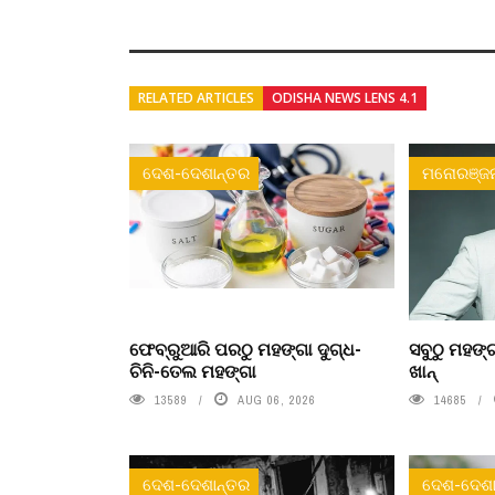
RELATED ARTICLES
ODISHA NEWS LENS 4.1
ଦେଶ-ଦେଶାନ୍ତର
ମନୋରଞ୍ଜ
ଫେବ୍ରୁଆରି ପରଠୁ ମହଙ୍ଗା ଦୁଗ୍ଧ-
ସବୁଠୁ ମହଙ୍ଗ
ଚିନି-ତେଲ ମହଙ୍ଗା
ଖାନ୍
13589
AUG 06, 2026
14685
ଦେଶ-ଦେଶାନ୍ତର
ଦେଶ-ଦେଶା