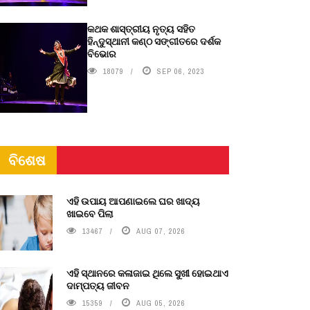
କଥକ ଶାସ୍ତ୍ରୀୟ ନୃତ୍ୟ ସହିତ
ହିନ୍ଦୁସ୍ଥାନୀ କଣ୍ଠ ସଙ୍ଗୀତରେ ଦର୍ଶକ
ବିଭୋର
18079
SEP 06, 2023
ବିଶେଷ
ଏହି ଉପାୟ ଆପଣାଇଲେ ଘର ଖାଦ୍ୟ
ଖାଇବେ ପିଲା
13467
AUG 07, 2026
ଏହି ସ୍ଥାନରେ କଳାଜାଇ ଥିଲେ ସୁଖୀ ହୋଇଥାଏ
ଦାମ୍ପତ୍ୟ ଜୀବନ
15359
AUG 05, 2026