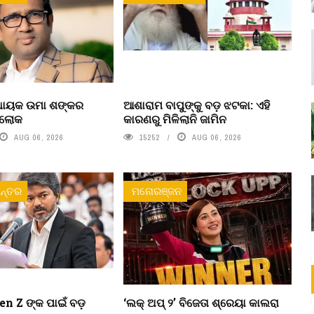
ବିଧାୟକ ଉମା ଶଙ୍କର
ଆଶାରାମ ବାପୁଙ୍କୁ ବଡ଼ ଝଟକା: ଏହି
ରଲୋକ
କାରଣରୁ ମିଳିଲାନି ଜାମିନ
AUG 06, 2026
15252
AUG 06, 2026
ନ୍ତର
ମନୋରଞ୍ଜନ
n Z ଙ୍କ ପାଇଁ ବଡ଼
‘ଲକ୍ ଅପ୍ ୨’ ବିଜେତା ଶ୍ରେୟା କାଲରା