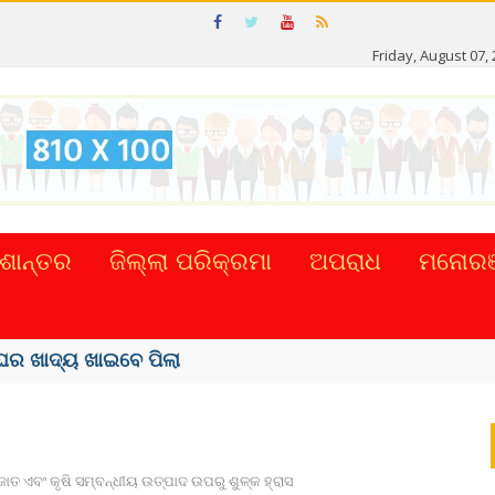
Friday, August 07,
ଶାନ୍ତର
ଜିଲ୍ଲା ପରିକ୍ରମା
ଅପରାଧ
ମନୋରଞ
ର ଖାଦ୍ୟ ଖାଇବେ ପିଲା
ାତ ଏବଂ କୃଷି ସମ୍ବନ୍ଧୀୟ ଉତ୍ପାଦ ଉପରୁ ଶୁଳ୍କ ହ୍ରାସ