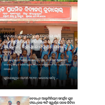
ବେଦାନ୍ତ ଆଲୁମିନିୟମ କୋଇଲା ଖଣି
ପ୍ରକଳ୍ପ ବିଦ୍ୟା ଜରିଆରେ ଝାରସୁଗୁଡ଼ା ଏବଂ
ସୁନ୍ଦରଗଡ଼ ଜିଲ୍ଲାରେ ଗ୍ରାମୀଣ ଶିକ୍ଷାକୁ
ସୁଦୃଢ଼ କରୁଛି
ପାଠପଢାକୁ ଉନ୍ନତ କରିବା, ଶିକ୍ଷକଙ୍କୁ ସମର୍ଥନ କରିବା ଏବଂ ଶିକ୍ଷାଗତ
ସମ୍ବଳକୁ ମଜବୁତ କରିବା ଦ୍ୱାରା ୨୫,୦୦୦ ଛାତ୍ରଛାତ୍ରୀ ଏହା ଦ୍ୱାରା ଉପକୃତ
ହୋଇଛନ୍ତି
ଭୁବନେଶ୍ୱର ୦୪/୦୮/୨୦୨୬ : ଭାରତର ସର୍ବବୃ ...
ବେଦାନ୍ତ ଆଲୁମିନିୟମ ସମର୍ଥିତ ଯୁବ
ତୀରନ୍ଦାଜ ୩ଟି ସ୍ୱର୍ଣ୍ଣ ପଦକ ଜିତିବା