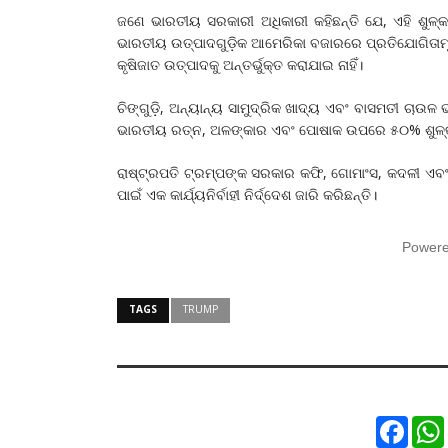
ଜଣେ ଭାରତୀୟ ସରକାରୀ ଅଧିକାରୀ କହିଛନ୍ତି ଯେ, ଏହି ଶୁଳ୍
ଭାରତୀୟ ଉତ୍ପାଦଗୁଡ଼ିକ ଆମେରିକା ବଜାରରେ ପ୍ରତିଯୋଗିତାମୂ
କୃଷିଜାତ ଉତ୍ପାଦକୁ ଅନ୍ତର୍ଭୁକ୍ତ କରାଯାଇ ନାହିଁ।
ଚିଙ୍ଗୁଡ଼ି, ଅନ୍ୟାନ୍ୟ ସାମୁଦ୍ରିକ ଖାଦ୍ୟ ଏବଂ ବାସମତୀ ଚାଉଳ ଭ
ଭାରତୀୟ ରତ୍ନ, ଅଳଙ୍କାର ଏବଂ ପୋଷାକ ଉପରେ ୫୦% ଶୁଳ୍କ
ରାଷ୍ଟ୍ରପତି ଟ୍ରମ୍ପଙ୍କ ସରକାର କଫି, ଗୋମାଂସ, କଦଳୀ ଏବ
ପାଇଁ ଏକ କାର୍ଯ୍ୟନିର୍ବାହୀ ନିର୍ଦ୍ଦେଶ ଜାରି କରିଛନ୍ତି।
Power
TAGS
TRUMP
Faceb