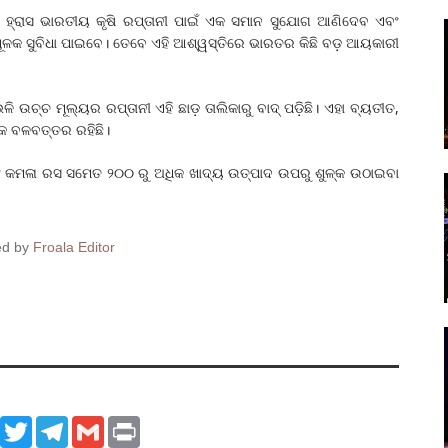
କ ହ୍ରାସ ଭାରତୀୟ କୃଷି ରପ୍ତାନୀ ପାଇଁ ଏକ ସମାନ ସୁଯୋଗ ଆଣିଦେବ ଏବଂ
ଳକ ସୁବିଧା ପାଇବେ। ତେବେ ଏହି ଆଶ୍ୱସ୍ତିରେ ଭାରତର କିଛି ବଡ଼ ଆୟକାରୀ
ଳି ଉଚ୍ଚ ମୂଲ୍ୟର ରପ୍ତାନୀ ଏହି ଛାଡ଼ ତାଲିକାରୁ ବାଦ୍ ପଡ଼ିଛି। ଏହା ବ୍ୟତୀତ,
 ବଳବତ୍ତର ରହିଛି।
ଂ କମଳା ରସ ସମେତ ୨୦୦ ରୁ ଅଧିକ ଖାଦ୍ୟ ଉତ୍ପାଦ ଉପରୁ ଶୁଳ୍କ ଉଠାଇବା
ed by
Froala Editor
ook
WhatsApp
Twitter
Telegram
Gmail
Print