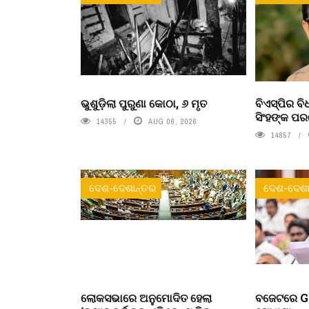
ଭୁଶୁଡ଼ିଲା ପୁରୁଣା କୋଠା, ୬ ମୃତ
ବିଏସ୍‌ପିର 
ସିଂହଙ୍କ ପ
14355
AUG 06, 2026
14857
ଦେଶ-ଦେଶାନ୍ତର
ଦେଶ-ଦେଶା
ଲୋକସଭାରେ ଅନୁମୋଦିତ ହେଲା
ବଜେଟରେ Ge