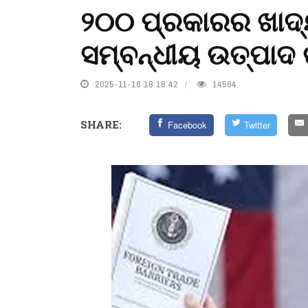
୨୦୦ ପ୍ରକାରର ଖାଦ୍ୟ
ସମ୍ବନ୍ଧୀୟ ଉତ୍ପାଦ ଉ
2025-11-16 18:18:42
14564
SHARE:
Facebook
Twitter