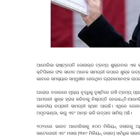
ଆମେରିକା ରାଷ୍ଟ୍ରପତି ଡୋନାଲ୍ଡ ଟ୍ରମ୍ପ ଶୁକ୍ରବାର ଏକ କାର୍
କ୍ଟିପିକାଲ ଫଳ ସମେତ ଅନେକ ସାମଗ୍ରୀ ଉପରେ ଶୁଳ୍କ ଉଚ୍ଛେଦ 
ଭାବରେ ସମସ୍ୟାର ସମ୍ମୁଖୀନ ହେଉଥିବା ଗ୍ରାହକମାନଙ୍କ ଚାପର
ଘରୋଇ ବଜାରରେ ମୂଲ୍ୟ ବୃଦ୍ଧିକୁ ଦୃଷ୍ଟିରେ ରଖି ଟ୍ରମ୍ପ୍‌ ପ
ଆମଦାନୀ ଶୁଳ୍କ ହ୍ରାସ କରିବାକୁ ନିଷ୍ପତ୍ତି ନେଇଛନ୍ତି।ଆମେର
ଭାରତୀୟ ରପ୍ତାନୀ ସାମଗ୍ରୀ ସ୍ଥାନ ପାଇଛି। ଏଥିରେ ଗୋଲମ
ଅମୃତଭଣ୍ଡା, କାଜୁ ଏବଂ ଆମ୍ବ ଭଳି ଉତ୍ପାଦ ସାମିଲ୍ ଅଛି।
୨୦୨୪ରେ ଭାରତ ଆମେରିକାକୁ ୫୦୦ ମିଲିୟନ୍ ଡଲାରରୁ ଅଧିକ
କାଟେଗୋରୀ ଏବଂ ମସଲା (୩୫୯ ମିଲିୟନ୍ ଡଲାର) ସର୍ବାଧିକ ଲା