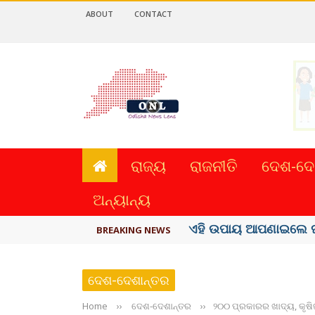
ABOUT
CONTACT
ରାଜ୍ୟ
ରାଜନୀତି
ଦେଶ-ଦେ
ଅନ୍ୟାନ୍ୟ
ଏହି ଉପାୟ ଆପଣାଇଲେ ଘ
BREAKING NEWS
ଦେଶ-ଦେଶାନ୍ତର
Home
››
ଦେଶ-ଦେଶାନ୍ତର
››
୨୦୦ ପ୍ରକାରର ଖାଦ୍ୟ, କୃଷିଜ