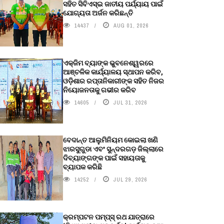
ସହିତ ସିବିଏସ୍ଇ ଜାତୀୟ ପର୍ଯ୍ୟାୟ ପାଇଁ
ଯୋଗ୍ୟତା ଅର୍ଜନ କରିଛନ୍ତି
14437
AUG 01, 2026
ଏକ୍ଜିମ ବ୍ୟାଙ୍କ ଭୁବନେଶ୍ୱରରେ
ଆଞ୍ଚଳିକ କାର୍ଯ୍ୟାଳୟ ସ୍ଥାପନ କରିବ,
ଓଡ଼ିଶାର ରପ୍ତାନିକାରୀଙ୍କ ସହିତ ନିଜର
ନିୟୋଜନତାକୁ ଗଭୀର କରିବ
14605
JUL 31, 2026
ବେଦାନ୍ତ ଆଲୁମିନିୟମ କୋଇଲା ଖଣି
ଝାରସୁଗୁଡା ଏବଂ ସୁନ୍ଦରଗଡ଼ ଜିଲ୍ଲାରେ
ଦିବ୍ୟାଙ୍ଗଙ୍କ ପାଇଁ ସହାୟତାକୁ
ବ୍ୟାପକ କରିଛି
14252
JUL 29, 2026
କ୍ରମ୍ପଟନ ପମ୍ପ୍‌ସ୍‌ ରଥ ଯାତ୍ରାରେ