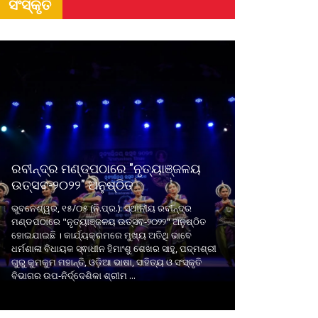
ସଂସ୍କୃତି
ରବୀନ୍ଦ୍ର ମଣ୍ଡପଠାରେ "ନୃତ୍ୟାଞ୍ଜଳୟ
ଉତ୍ସବ-୨୦୨୨" ଅନୁଷ୍ଠିତ
ଭୁବନେଶ୍ୱର, ୧୫/୦୫ (ନି.ପ୍ର.): ସ୍ଥାନୀୟ ରବୀନ୍ଦ୍ର
ମଣ୍ଡପଠାରେ "ନୃତ୍ୟାଞ୍ଜଳୟ ଉତ୍ସବ-୨୦୨୨" ଅନୁଷ୍ଠିତ
ହୋଇଯାଇଛି । କାର୍ଯ୍ୟକ୍ରମରେ ମୁଖ୍ୟ ଅତିଥି ଭାବେ
ଧର୍ମଶାଳା ବିଧାୟକ ସ୍ଵାଧୀନ ହିମାଂଶୁ ଶେଖର ସାହୁ, ପଦ୍ମଶ୍ରୀ
ଗୁରୁ କୁମକୁମ ମହାନ୍ତି, ଓଡ଼ିଆ ଭାଷା, ସାହିତ୍ୟ ଓ ସଂସ୍କୃତି
ବିଭାଗର ଉପ-ନିର୍ଦ୍ଦେଶିକା ଶ୍ରୀମ ...