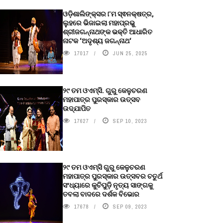
ଓଡ଼ିଶାଲିଙ୍କ୍ସର ୮ମ ସ୍ଵନକ୍ଷତ୍ର,
ଲୁହରେ ଭିଜାଇଲା ମହାପ୍ରଭୁ
ଶ୍ରୀଜଗନ୍ନାଥଙ୍କ ଭକ୍ତି ଆଧାରିତ
ନାଟକ ‘ଅଦୃଶ୍ୟ ଜଗନ୍ନାଥ‘
17017
JUN 25, 2025
୨୯ ତମ ଓଏମ୍‌ସି. ଗୁରୁ କେଳୁଚରଣ
ମହାପାତ୍ର ପୁରସ୍କାର ଉତ୍ସବ
ଉଦ୍‍ଯାପିତ
17627
SEP 10, 2023
୨୯ ତମ ଓଏମ୍‌ସି ଗୁରୁ କେଳୁଚରଣ
ମହାପାତ୍ର ପୁରସ୍କାର ଉତ୍ସବର ଚତୁର୍ଥ
ସଂଧ୍ୟାରେ କୁଚିପୁଡ଼ି ନୃତ୍ୟ ସାଙ୍ଗକୁ
ତବଲା ବାଦରେ ଦର୍ଶକ ବିଭୋର
17678
SEP 09, 2023