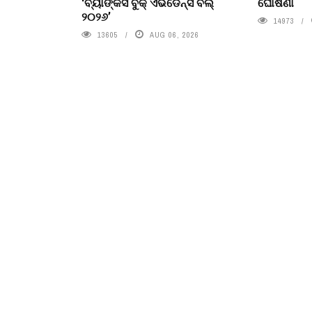
‘ବ୍ୟାଙ୍କର୍ସ ବୁକ୍ ଏଭିଡେନ୍ସ ବିଲ୍
ଘୋଷଣା
୨୦୨୬’
14973
13605
AUG 06, 2026