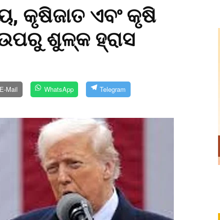
, କୃଷିଜାତ ଏବଂ କୃଷି
ପରୁ ଶୁଳ୍କ ହ୍ରାସ
E-Mail
WhatsApp
Telegram