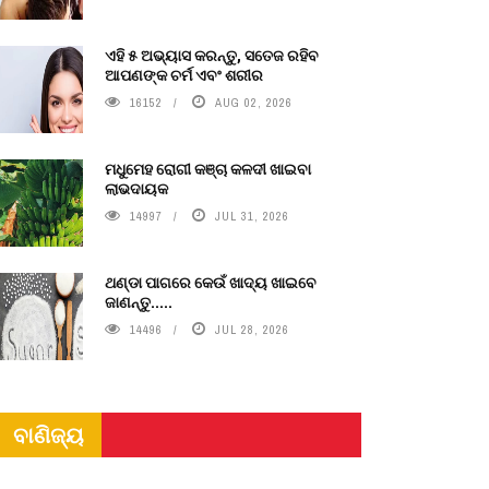
ଏହି ୫ ଅଭ୍ୟାସ କରନ୍ତୁ, ସତେଜ ରହିବ
ଆପଣଙ୍କ ଚର୍ମ ଏବଂ ଶରୀର
16152
AUG 02, 2026
ମଧୁମେହ ରୋଗୀ କଞ୍ଚା କଳଦୀ ଖାଇବା
ଲାଭଦାୟକ
14997
JUL 31, 2026
ଥଣ୍ଡା ପାଗରେ କେଉଁ ଖାଦ୍ୟ ଖାଇବେ
ଜାଣନ୍ତୁ.....
14496
JUL 28, 2026
ବାଣିଜ୍ୟ