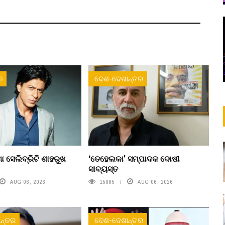
ନ
ଦେଶ-ଦେଶାନ୍ତର
ା ସେଲିବ୍ରିଟି ଶାହରୁଖ
‘ତେହେଲକା’ ସମ୍ପାଦକ ଦୋଷୀ
ସାବ୍ୟସ୍ତ
AUG 06, 2026
15085
AUG 06, 2026
ନ୍ତର
ଦେଶ-ଦେଶାନ୍ତର