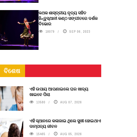
କଥକ ଶାସ୍ତ୍ରୀୟ ନୃତ୍ୟ ସହିତ
ହିନ୍ଦୁସ୍ଥାନୀ କଣ୍ଠ ସଙ୍ଗୀତରେ ଦର୍ଶକ
ବିଭୋର
18079
SEP 06, 2023
ବିଶେଷ
ଏହି ଉପାୟ ଆପଣାଇଲେ ଘର ଖାଦ୍ୟ
ଖାଇବେ ପିଲା
13580
AUG 07, 2026
ଏହି ସ୍ଥାନରେ କଳାଜାଇ ଥିଲେ ସୁଖୀ ହୋଇଥାଏ
ଦାମ୍ପତ୍ୟ ଜୀବନ
15465
AUG 05, 2026