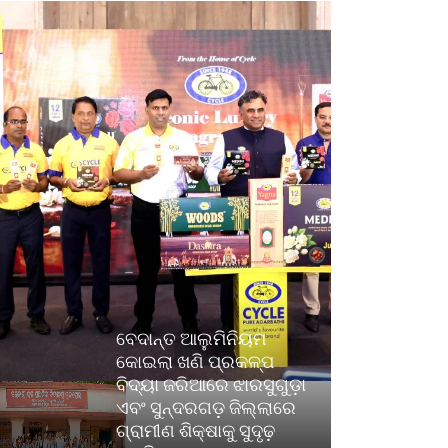
ବେଦାନ୍ତ ଆଲୁମିନିୟମ
କୋଇଲା ଖଣି ପ୍ରକଳ୍ପ
ବିଦ୍ୟା ଜରିଆରେ ଝାରସୁଗୁଡ଼ା
ଏବଂ ସୁନ୍ଦରଗଡ଼ ଜିଲ୍ଲାରେ
ଗ୍ରାମୀଣ ଶିକ୍ଷାକୁ ସୁଦୃଢ଼