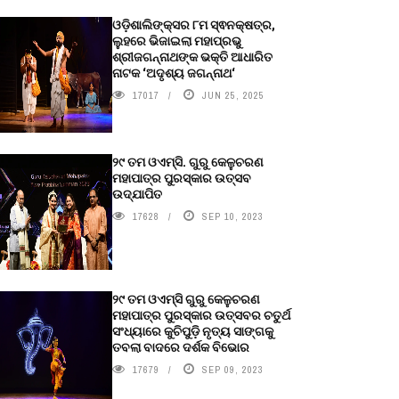
ଓଡ଼ିଶାଲିଙ୍କ୍ସର ୮ମ ସ୍ଵନକ୍ଷତ୍ର,
ଲୁହରେ ଭିଜାଇଲା ମହାପ୍ରଭୁ
ଶ୍ରୀଜଗନ୍ନାଥଙ୍କ ଭକ୍ତି ଆଧାରିତ
ନାଟକ ‘ଅଦୃଶ୍ୟ ଜଗନ୍ନାଥ‘
17017
JUN 25, 2025
୨୯ ତମ ଓଏମ୍‌ସି. ଗୁରୁ କେଳୁଚରଣ
ମହାପାତ୍ର ପୁରସ୍କାର ଉତ୍ସବ
ଉଦ୍‍ଯାପିତ
17628
SEP 10, 2023
୨୯ ତମ ଓଏମ୍‌ସି ଗୁରୁ କେଳୁଚରଣ
ମହାପାତ୍ର ପୁରସ୍କାର ଉତ୍ସବର ଚତୁର୍ଥ
ସଂଧ୍ୟାରେ କୁଚିପୁଡ଼ି ନୃତ୍ୟ ସାଙ୍ଗକୁ
ତବଲା ବାଦରେ ଦର୍ଶକ ବିଭୋର
17679
SEP 09, 2023