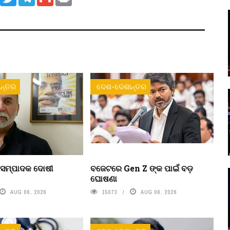
ନ୍ତର
ଦେଶ-ଦେଶାନ୍ତର
 ସମ୍ପାଦକ ଦୋଷୀ
ବଜେଟରେ Gen Z ଙ୍କ ପାଇଁ ବଡ଼
ଘୋଷଣା
AUG 06, 2026
15073
AUG 06, 2026