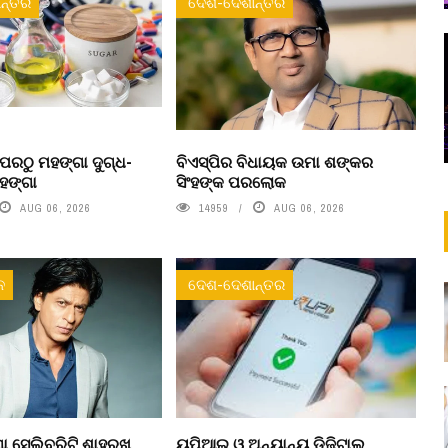
ନ୍ତର
ଦେଶ-ଦେଶାନ୍ତର
ପରଠୁ ମହଙ୍ଗା ଦୁଗ୍ଧ-
ବିଏସ୍‌ପିର ବିଧାୟକ ଉମା ଶଙ୍କର
ହଙ୍ଗା
ସିଂହଙ୍କ ପରଲୋକ
AUG 06, 2026
14959
AUG 06, 2026
ନ
ଦେଶ-ଦେଶାନ୍ତର
ା ସେଲିବ୍ରିଟି ଶାହରୁଖ
ୟୁପିଆଇ ଓ ଅନ୍ୟାନ୍ୟ ଡିଜିଟାଲ୍