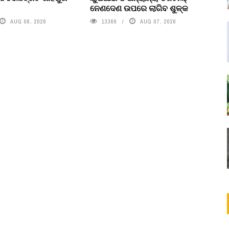
ନେଣଦେଣ ଉପରେ ଲାଗିବ ଶୁଳ୍କ
AUG 06, 2026
13369
AUG 07, 2026