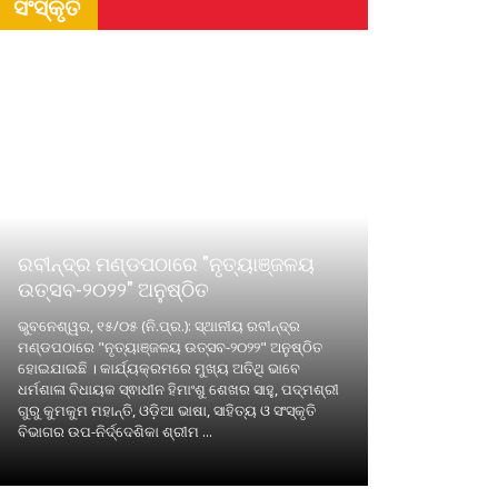
ସଂସ୍କୃତି
ରବୀନ୍ଦ୍ର ମଣ୍ଡପଠାରେ "ନୃତ୍ୟାଞ୍ଜଳୟ
ଉତ୍ସବ-୨୦୨୨" ଅନୁଷ୍ଠିତ
ଭୁବନେଶ୍ୱର, ୧୫/୦୫ (ନି.ପ୍ର.): ସ୍ଥାନୀୟ ରବୀନ୍ଦ୍ର
ମଣ୍ଡପଠାରେ "ନୃତ୍ୟାଞ୍ଜଳୟ ଉତ୍ସବ-୨୦୨୨" ଅନୁଷ୍ଠିତ
ହୋଇଯାଇଛି । କାର୍ଯ୍ୟକ୍ରମରେ ମୁଖ୍ୟ ଅତିଥି ଭାବେ
ଧର୍ମଶାଳା ବିଧାୟକ ସ୍ଵାଧୀନ ହିମାଂଶୁ ଶେଖର ସାହୁ, ପଦ୍ମଶ୍ରୀ
ଗୁରୁ କୁମକୁମ ମହାନ୍ତି, ଓଡ଼ିଆ ଭାଷା, ସାହିତ୍ୟ ଓ ସଂସ୍କୃତି
ବିଭାଗର ଉପ-ନିର୍ଦ୍ଦେଶିକା ଶ୍ରୀମ ...