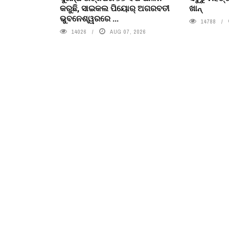
କରୁଛି, ସାଇକଲ ପିୟୋର୍‌ ଅଗରବତୀ
ଖାନ୍
ଭୁବନେଶ୍ୱରରେ ...
14788
14026
AUG 07, 2026