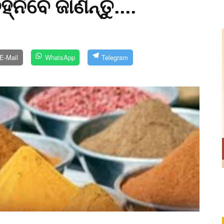
୍ନିବେ ଜାଣନ୍ତୁ....
E-Mail
WhatsApp
Telegram