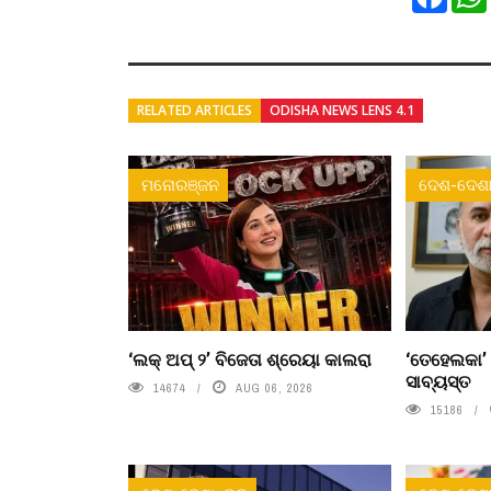
RELATED ARTICLES
ODISHA NEWS LENS 4.1
ମନୋରଞ୍ଜନ
ଦେଶ-ଦେଶା
‘ଲକ୍ ଅପ୍ ୨’ ବିଜେତା ଶ୍ରେୟା କାଲରା
‘ତେହେଲକା’
ସାବ୍ୟସ୍ତ
14674
AUG 06, 2026
15186