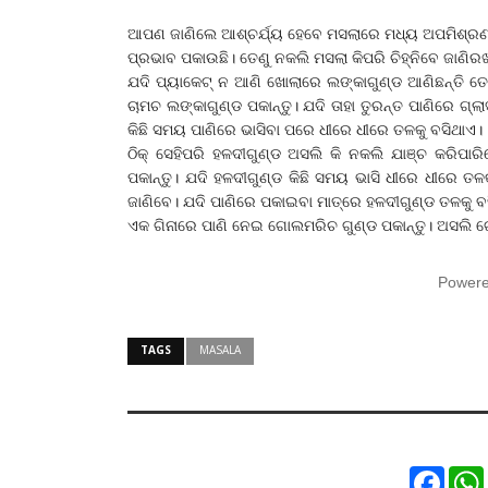
ଆପଣ ଜାଣିଲେ ଆଶ୍ଚର୍ଯ୍ୟ ହେବେ ମସଲାରେ ମଧ୍ୟ ଅପମିଶ୍ରଣ 
ପ୍ରଭାବ ପକାଉଛି। ତେଣୁ ନକଲି ମସଲା କିପରି ଚିହ୍ନିବେ ଜାଣି
ଯଦି ପ୍ୟାକେଟ୍‌ ନ ଆଣି ଖୋଲାରେ ଲଙ୍କାଗୁଣ୍ଡ ଆଣିଛନ୍ତି ତେବେ 
ଚାମଚ ଲଙ୍କାଗୁଣ୍ଡ ପକାନ୍ତୁ। ଯଦି ତାହା ତୁରନ୍ତ ପାଣିରେ ଗ୍
କିଛି ସମୟ ପାଣିରେ ଭାସିବା ପରେ ଧୀରେ ଧୀରେ ତଳକୁ ବସିଥାଏ।
ଠିକ୍‌ ସେହିପରି ହଳଦୀଗୁଣ୍ଡ ଅସଲି କି ନକଲି ଯାଞ୍ଚ କରିପାର
ପକାନ୍ତୁ। ଯଦି ହଳଦୀଗୁଣ୍ଡ କିଛି ସମୟ ଭାସି ଧୀରେ ଧୀରେ ତ
ଜାଣିବେ। ଯଦି ପାଣିରେ ପକାଇବା ମାତ୍ରେ ହଳଦୀଗୁଣ୍ଡ ତଳକୁ ବ
ଏକ ଗିନାରେ ପାଣି ନେଇ ଗୋଲମରିଚ ଗୁଣ୍ଡ ପକାନ୍ତୁ। ଅସଲି ଗୋ
Power
TAGS
MASALA
Faceb