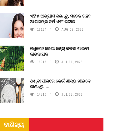
ଏହି ୫ ଅଭ୍ୟାସ କରନ୍ତୁ, ସତେଜ ରହିବ
ଆପଣଙ୍କ ଚର୍ମ ଏବଂ ଶରୀର
16164
AUG 02, 2026
ମଧୁମେହ ରୋଗୀ କଞ୍ଚା କଳଦୀ ଖାଇବା
ଲାଭଦାୟକ
15018
JUL 31, 2026
ଥଣ୍ଡା ପାଗରେ କେଉଁ ଖାଦ୍ୟ ଖାଇବେ
ଜାଣନ୍ତୁ.....
14510
JUL 28, 2026
ବାଣିଜ୍ୟ