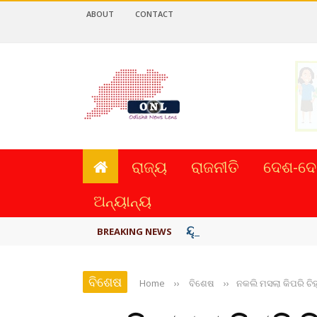
ABOUT
CONTACT
ରାଜ୍ୟ
ରାଜନୀତି
ଦେଶ-ଦେ
ଅନ୍ୟାନ୍ୟ
ୟୁପିଆଇ ଓ ଅନ୍ୟାନ୍ୟ ଡିଜି
BREAKING NEWS
ବିଶେଷ
Home
››
ବିଶେଷ
››
ନକଲି ମସଲା କିପରି ଚିହ୍ନ