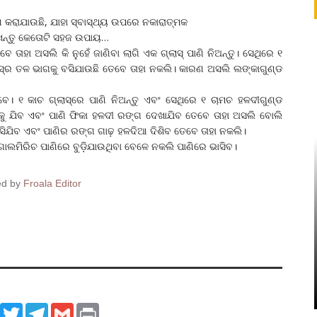
କରାଯାଉଛି, ଯାହା ସ୍ବାସ୍ଥ୍ୟ ଉପରେ ନକାରାତ୍ମକ
ରଖନ୍ତୁ କେତୋଟି ସହଜ ଉପାୟ…
ତାହା ଅସଲି କି ନୁହେଁ ଜାଣିବା ଲାଗି ଏକ ଗ୍ଲାସ୍‌ ପାଣି ନିଅନ୍ତୁ। ସେଥିରେ ୧
ଲାସ୍‌ର ତଳ ଭାଗକୁ ବସିଯାଉଛି ତେବେ ତାହା ନକଲି। କାରଣ ଅସଲି ଲଙ୍କାଗୁଣ୍ଡ
ିବେ। ୧ କାଚ ଗ୍ଲାସ୍‌ରେ ପାଣି ନିଅନ୍ତୁ ଏବଂ ସେଥିରେ ୧ ଚାମଚ ହଳଦୀଗୁଣ୍ଡ
ଳକୁ ଯିବ ଏବଂ ପାଣି ଫିକା ହଳଦୀ ରଙ୍ଗ ଦେଖାଯିବ ତେବେ ତାହା ଅସଲି ବୋଲି
ସିଯିବ ଏବଂ ପାଣିର ରଙ୍ଗ ଗାଢ଼ ହଳଦିଆ ଦିଶିବ ତେବେ ତାହା ନକଲି।
ଲମିରିଚ ପାଣିରେ ବୁଡ଼ିଯାଉଥିବା ବେଳେ ନକଲି ପାଣିରେ ଭାସିବ।
ed by
Froala Editor
ook
WhatsApp
Twitter
Telegram
Gmail
Print