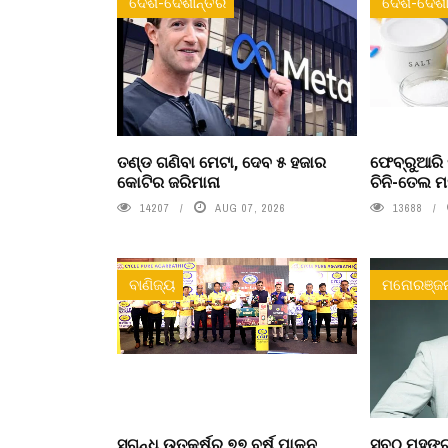
ଦେଶ-ଦେଶାନ୍ତର
ଦେଶ-ଦେଶା
ତଣ୍ଡ ଗଣିବା ମେଟା, ଦେବ ୫ ହଜାର
ଫେବ୍ରୁଆରି 
କୋଟିର ଜରିମାନା
ଚିନି-ତେଲ ମ
14207
AUG 07, 2026
13688
ବାଣିଜ୍ୟ
ମନୋରଞ୍ଜ
ସୁଗନ୍ଧ ଉତ୍କର୍ଷର ୭୭ ବର୍ଷ ପାଳନ
ସବୁଠୁ ମହଙ୍ଗ