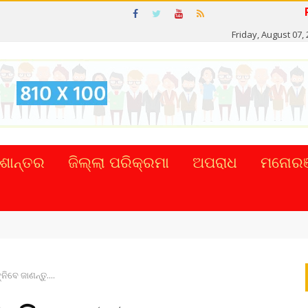
Friday, August 07,
ଶାନ୍ତର
ଜିଲ୍ଲା ପରିକ୍ରମା
ଅପରାଧ
ମନୋରଞ
ଟାଲ୍ ନେଣଦେଣ ...
ିବେ ଜାଣନ୍ତୁ....