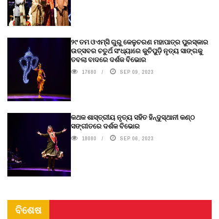
୨୯ ତମ ଓଏମ୍‌ସି ଗୁରୁ କେଳୁଚରଣ ମହାପାତ୍ର ପୁରସ୍କାର
ଉତ୍ସବର ଚତୁର୍ଥ ସଂଧ୍ୟାରେ କୁଚିପୁଡ଼ି ନୃତ୍ୟ ସାଙ୍ଗକୁ
ତବଲା ବାଦରେ ଦର୍ଶକ ବିଭୋର
17680
SEP 09, 2023
କଥକ ଶାସ୍ତ୍ରୀୟ ନୃତ୍ୟ ସହିତ ହିନ୍ଦୁସ୍ଥାନୀ କଣ୍ଠ
ସଙ୍ଗୀତରେ ଦର୍ଶକ ବିଭୋର
18080
SEP 06, 2023
ବିଶେଷ