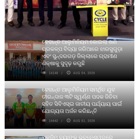
ବେଦାନ୍ତ ଆଲୁମିନିୟମ କୋଇଲା ଖଣି
ପ୍ରକଳ୍ପ ବିଦ୍ୟା ଜରିଆରେ ଝାରସୁଗୁଡ଼ା
ଏବଂ ସୁନ୍ଦରଗଡ଼ ଜିଲ୍ଲାରେ ଗ୍ରାମୀଣ
ଶିକ୍ଷାକୁ ସୁଦୃଢ଼ କରୁଛି
14148
AUG 04, 2026
ବେଦାନ୍ତ ଆଲୁମିନିୟମ ସମର୍ଥିତ ଯୁବ
ତୀରନ୍ଦାଜ ୩ଟି ସ୍ୱର୍ଣ୍ଣ ପଦକ ଜିତିବା
ସହିତ ସିବିଏସ୍ଇ ଜାତୀୟ ପର୍ଯ୍ୟାୟ ପାଇଁ
ଯୋଗ୍ୟତା ଅର୍ଜନ କରିଛନ୍ତି
14442
AUG 01, 2026
ଏକ୍ଜିମ ବ୍ୟାଙ୍କ ଭୁବନେଶ୍ୱରରେ