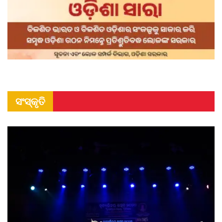
ସଂସ୍କୃତି