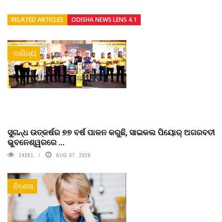
RELATED ARTICLES
ODISHA NEWS LENS 4.1
ବାଣିଜ୍ୟ
ସୁଗନ୍ଧ ଉତ୍କର୍ଷର ୭୭ ବର୍ଷ ପାଳନ କରୁଛି, ସାଇକଲ ପିୟୋର୍‌ ଅଗରବତୀ
ଭୁବନେଶ୍ୱରରେ ...
14261
AUG 07, 2026
ବିଶେଷ