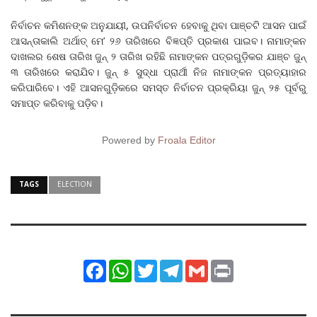
ନିର୍ବାଚନ କମିଶନଙ୍କ ଅନୁଯାୟୀ, ଉପନିର୍ବାଚନ ହେବାକୁ ଥିବା ପାଞ୍ଚଟି ଆସନ ପାଇଁ
ଆସନ୍ତାକାଲି ଅର୍ଥାତ୍ ମେ’ ୨୬ ତାରିଖରେ ବିଜ୍ଞପ୍ତି ପ୍ରକାଶ ପାଇବ। ନାମାଙ୍କନ
ଦାଖଲର ଶେଷ ତାରିଖ ଜୁନ୍ ୨ ତାରିଖ ରହିଛି ନାମାଙ୍କନ ପତ୍ରଗୁଡ଼ିକର ଯାଞ୍ଚ ଜୁନ୍
୩ ତାରିଖରେ କରାଯିବ। ଜୁନ୍ ୫ ସୁଦ୍ଧା ପ୍ରାର୍ଥୀ ନିଜ ନାମାଙ୍କନ ପ୍ରତ୍ୟାହାର
କରିପାରିବେ। ଏହି ଆସନଗୁଡ଼ିକରେ ସମସ୍ତ ନିର୍ବାଚନ ପ୍ରକ୍ରିୟା ଜୁନ୍ ୨୫ ପୂର୍ବରୁ
ସମାପ୍ତ କରିବାକୁ ପଡ଼ିବ।
Powered by
Froala Editor
TAGS
ELECTION
Facebook
WhatsApp
Twitter
Telegram
Gmail
Print