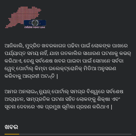
ଆଜିକାଲି, ମୁଦ୍ରିତ ଖବରକାଗଜ ପଢିବା ପାଇଁ ଲୋକଙ୍କ ପାଖରେ
ପର୍ଯ୍ୟାପ୍ତ ସମୟ ନାହିଁ, ଯାହା ଗତକାଲିର ସାଧାରଣ ଘଟଣାକୁ କଭର୍
କରିଥାଏ, ତେଣୁ ସର୍ବଶେଷ ଖବର ପାଇବା ପାଇଁ ସେମାନେ ସର୍ବଦା
ୱେବ୍ ପୋର୍ଟାଲ୍ କିମ୍ବା ଇଲେକ୍ଟ୍ରୋନିକ୍ ମିଡିଆ ଅନୁସରଣ
କରିବାକୁ ଆଗ୍ରହୀ ଅଟନ୍ତି |
ଆମର ଅନଲାଇନ୍ ନ୍ୟୁଜ୍ ପୋର୍ଟାଲ୍ ସମଗ୍ର ବିଶ୍ୱରେ ସର୍ବଶେଷ
ଅଦ୍ୟତନ, ସାମ୍ପ୍ରତିକ ଘଟଣା ସହିତ ଲୋକଙ୍କୁ ଶିକ୍ଷା ଏବଂ
ସୂଚନା ଦେବାରେ ଏକ ପ୍ରମୁଖ ଭୂମିକା ଗ୍ରହଣ କରିଥାଏ |
ଖବର