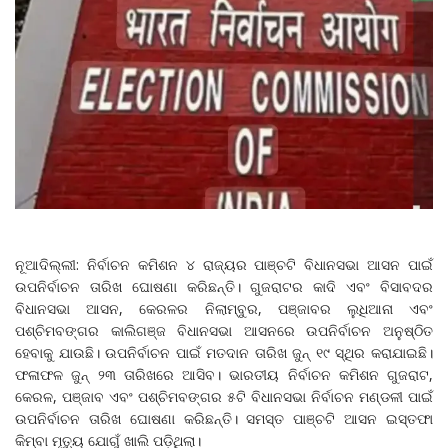
ନୂଆଦିଲ୍ଲୀ: ନିର୍ବାଚନ କମିଶନ ୪ ରାଜ୍ୟର ପାଞ୍ଚଟି ବିଧାନସଭା ଆସନ ପାଇଁ
ଉପନିର୍ବାଚନ ତାରିଖ ଘୋଷଣା କରିଛନ୍ତି। ଗୁଜରାଟର କାଦି ଏବଂ ବିସାବଦର
ବିଧାନସଭା ଆସନ, କେରଳର ନିଲାମ୍ବୁର, ପଞ୍ଜାବର ଲୁଧିଆନା ଏବଂ
ପଶ୍ଚିମବଙ୍ଗର କାଲିଗଞ୍ଜ ବିଧାନସଭା ଆସନରେ ଉପନିର୍ବାଚନ ଅନୁଷ୍ଠିତ
ହେବାକୁ ଯାଉଛି। ଉପନିର୍ବାଚନ ପାଇଁ ମତଦାନ ତାରିଖ ଜୁନ୍ ୧୯ ସ୍ଥିର କରାଯାଇଛି।
ଫଳାଫଳ ଜୁନ୍ ୨୩ ତାରିଖରେ ଆସିବ। ଭାରତୀୟ ନିର୍ବାଚନ କମିଶନ ଗୁଜରାଟ,
କେରଳ, ପଞ୍ଜାବ ଏବଂ ପଶ୍ଚିମବଙ୍ଗର ୫ଟି ବିଧାନସଭା ନିର୍ବାଚନ ମଣ୍ଡଳୀ ପାଇଁ
ଉପନିର୍ବାଚନ ତାରିଖ ଘୋଷଣା କରିଛନ୍ତି। ସମସ୍ତ ପାଞ୍ଚଟି ଆସନ ଇସ୍ତଫା
କିମ୍ବା ମୃତ୍ୟୁ ଯୋଗୁଁ ଖାଲି ପଡ଼ିଥିଲା।