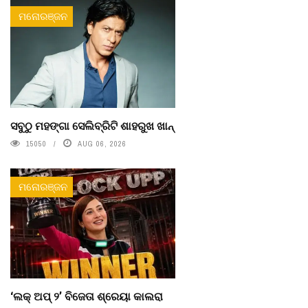
ମନୋରଞ୍ଜନ
ସବୁଠୁ ମହଙ୍ଗା ସେଲିବ୍ରିଟି ଶାହରୁଖ ଖାନ୍
15050
AUG 06, 2026
ମନୋରଞ୍ଜନ
‘ଲକ୍ ଅପ୍ ୨’ ବିଜେତା ଶ୍ରେୟା କାଲରା