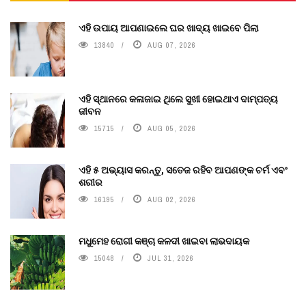
ଏହି ଉପାୟ ଆପଣାଇଲେ ଘର ଖାଦ୍ୟ ଖାଇବେ ପିଲା
13840
AUG 07, 2026
ଏହି ସ୍ଥାନରେ କଳାଜାଇ ଥିଲେ ସୁଖୀ ହୋଇଥାଏ ଦାମ୍ପତ୍ୟ
ଜୀବନ
15715
AUG 05, 2026
ଏହି ୫ ଅଭ୍ୟାସ କରନ୍ତୁ, ସତେଜ ରହିବ ଆପଣଙ୍କ ଚର୍ମ ଏବଂ
ଶରୀର
16195
AUG 02, 2026
ମଧୁମେହ ରୋଗୀ କଞ୍ଚା କଳଦୀ ଖାଇବା ଲାଭଦାୟକ
15048
JUL 31, 2026