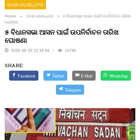
ଦେଶ-ଦେଶାନ୍ତର
Home
››
ଦେଶ-ଦେଶାନ୍ତର
››
୫ ବିଧାନସଭା ଆସନ ପାଇଁ ଉପନିର୍ବାଚନ ତାରିଖ
ଘୋଷଣା
୫ ବିଧାନସଭା ଆସନ ପାଇଁ ଉପନିର୍ବାଚନ ତାରିଖ
ଘୋଷଣା
2025-05-25 12:26:59
14795
SHARE:
Facebook
Twitter
E-Mail
WhatsApp
Telegram