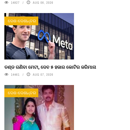
14927
AUG 06, 2026
ଦେଶ-ଦେଶାନ୍ତର
ତଣ୍ଡ ଗଣିବା ମେଟା, ଦେବ ୫ ହଜାର କୋଟିର ଜରିମାନା
14461
AUG 07, 2026
ଦେଶ-ଦେଶାନ୍ତର