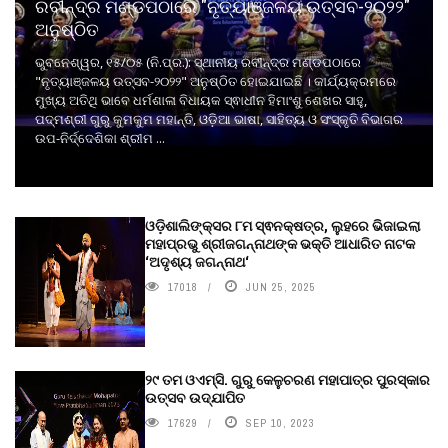
ରବୀନ୍ଦ୍ର ମଣ୍ଡପଠାରେ "ନୃତ୍ୟାଞ୍ଜଳୟ ଉତ୍ସବ-୨୦୨୨"
ଅନୁଷ୍ଠିତ
ଭୁବନେଶ୍ୱର, ୧୫/୦୫ (ନି.ପ୍ର.): ସ୍ଥାନୀୟ ରବୀନ୍ଦ୍ର ମଣ୍ଡପଠାରେ
"ନୃତ୍ୟାଞ୍ଜଳୟ ଉତ୍ସବ-୨୦୨୨" ଅନୁଷ୍ଠିତ ହୋଇଯାଇଛି । କାର୍ଯ୍ୟକ୍ରମରେ
ମୁଖ୍ୟ ଅତିଥି ଭାବେ ଧର୍ମଶାଳା ବିଧାୟକ ସ୍ଵାଧୀନ ହିମାଂଶୁ ଶେଖର ସାହୁ,
ପଦ୍ମଶ୍ରୀ ଗୁରୁ କୁମକୁମ ମହାନ୍ତି, ଓଡ଼ିଆ ଭାଷା, ସାହିତ୍ୟ ଓ ସଂସ୍କୃତି ବିଭାଗର
ଉପ-ନିର୍ଦ୍ଦେଶିକା ଶ୍ରୀମ ...
ଓଡ଼ିଶାଲିଙ୍କ୍ସର ୮ମ ସ୍ଵନକ୍ଷତ୍ର, ଲୁହରେ ଭିଜାଇଲା
ମହାପ୍ରଭୁ ଶ୍ରୀଜଗନ୍ନାଥଙ୍କ ଭକ୍ତି ଆଧାରିତ ନାଟକ
‘ଅଦୃଶ୍ୟ ଜଗନ୍ନାଥ‘
17018
JUN 25, 2025
୨୯ ତମ ଓଏମ୍‌ସି. ଗୁରୁ କେଳୁଚରଣ ମହାପାତ୍ର ପୁରସ୍କାର
ଉତ୍ସବ ଉଦ୍‍ଯାପିତ
17629
SEP 10, 2023