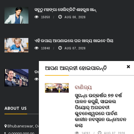
ସବୁଠୁ ମହଙ୍ଗା ସେଲିବ୍ରିଟି ଶାହରୁଖ ଖାନ୍
15050
AUG 06, 2026
ଏହି ଉପାୟ ଆପଣାଇଲେ ଘର ଖାଦ୍ୟ ଖାଇବେ ପିଲା
13840
AUG 07, 2026
ଆପଣ ଆଗ୍ରହୀ ହୋଇପାରନ୍ତି
ତଣ୍ଡ ଗଣିବା ମେଟା, ଦେବ ୫ ହଜାର କୋଟିର ଜରିମାନା
14461
AUG 07, 2026
ବାଣିଜ୍ୟ
ସୁଗନ୍ଧ ଉତ୍କର୍ଷର ୭୭ ବର୍ଷ
ପାଳନ କରୁଛି, ସାଇକଲ
ପିୟୋର୍‌ ଅଗରବତୀ
ABOUT US
ଭୁବନେଶ୍ୱରରେ ପାର୍ବଣ
କାଳୀନ ନବସୃଜନ ଉନ୍ମୋଚନ
କଲା
Bhubaneswar, Odisha, India
0 00000 000 00
14261
AUG 07, 2026