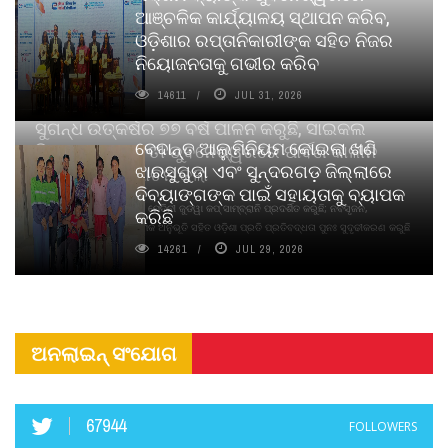
ଆଞ୍ଚଳିକ କାର୍ଯ୍ୟାଳୟ ସ୍ଥାପନ କରିବ,
ଓଡ଼ିଶାର ରପ୍ତାନିକାରୀଙ୍କ ସହିତ ନିଜର
ନିୟୋଜନତାକୁ ଗଭୀର କରିବ
14611
JUL 31, 2026
ସୁଗନ୍ଧ ଉତ୍କର୍ଷର ୭୭ ବର୍ଷ ପାଳନ କରୁଛି, ସାଇକଲ
ବେଦାନ୍ତ ଆଲୁମିନିୟମ କୋଇଲା ଖଣି
ପିୟୋର୍‌ ଅଗରବତୀ ଭୁବନେଶ୍ୱରରେ ପାର୍ବଣ କାଳୀନ
ଝାରସୁଗୁଡା ଏବଂ ସୁନ୍ଦରଗଡ଼ ଜିଲ୍ଲାରେ
ନବସୃଜନ ଉନ୍ମୋଚନ କଲା
ଦିବ୍ୟାଙ୍ଗଙ୍କ ପାଇଁ ସହାୟତାକୁ ବ୍ୟାପକ
ବାଉଁଶ ବିହୀନ କଠିନ ଧୂପ ଏବଂ ମେଦିନୀ ଜୁଡୱା କପ୍‌ ସାମ୍ବ୍ରାନି ପ୍ରଦର୍ଶିତ କରୁଛି; ନବସୃଜନ,
କରିଛି
ଦୀର୍ଘସ୍ଥାୟିତା ଏବଂ ଆଧ୍ୟାତ୍ମିକ ଅନୁଭୂତି ସହିତ ଓଡ଼ିଶା ପ୍ରତି ପ୍ରତିବଦ୍ଧତା ପୁନଃ ସୁଦୃଢୀକରଣ କରୁଛି
14261
JUL 29, 2026
ଅନଲାଇନ୍ ସଂଯୋଗ
67944
FOLLOWERS