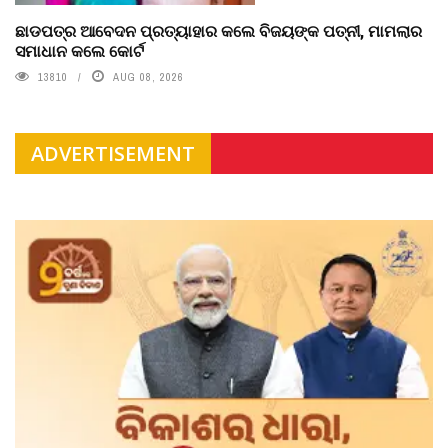
ଛାଡପତ୍ର ଆବେଦନ ପ୍ରତ୍ୟାହାର କଲେ ବିଜୟଙ୍କ ପତ୍ନୀ, ମାମଲାର
ସମାଧାନ କଲେ କୋର୍ଟ
13810
AUG 08, 2026
ADVERTISEMENT