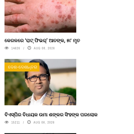
କେରଳରେ ‘ରାଟ୍ ଫିଭର୍’ ଆତଙ୍କ, ୫୮ ମୃତ
14626
AUG 08, 2026
ଦେଶ-ଦେଶାନ୍ତର
ବିଏସ୍‌ପିର ବିଧାୟକ ଉମା ଶଙ୍କର ସିଂହଙ୍କ ପରଲୋକ
15211
AUG 06, 2026