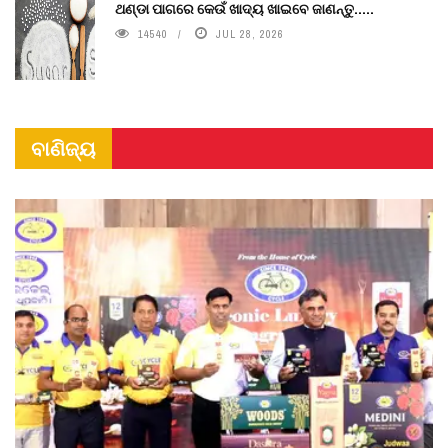
ଥଣ୍ଡା ପାଗରେ କେଉଁ ଖାଦ୍ୟ ଖାଇବେ ଜାଣନ୍ତୁ.....
14540
JUL 28, 2026
ବାଣିଜ୍ୟ