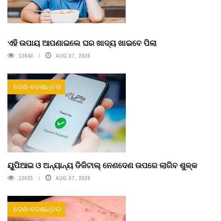
ଏହି ଉପାୟ ଆପଣାଇଲେ ଘର ଖାଦ୍ୟ ଖାଇବେ ପିଲା
13840
AUG 07, 2026
ଦେଶ-ଦେଶାନ୍ତର
ୟୁପିଆଇ ଓ ଅନ୍ୟାନ୍ୟ ଡିଜିଟାଲ୍ ନେଣଦେଣ ଉପରେ ଲାଗିବ ଶୁଳ୍କ
13625
AUG 07, 2026
ଦେଶ-ଦେଶାନ୍ତର