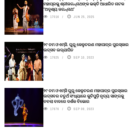
ମହାପ୍ରଭୁ ଶ୍ରୀଜଗନ୍ନାଥଙ୍କ ଭକ୍ତି ଆଧାରିତ ନାଟକ
‘ଅଦୃଶ୍ୟ ଜଗନ୍ନାଥ‘
17016
JUN 25, 2025
୨୯ ତମ ଓଏମ୍‌ସି. ଗୁରୁ କେଳୁଚରଣ ମହାପାତ୍ର ପୁରସ୍କାର
ଉତ୍ସବ ଉଦ୍‍ଯାପିତ
17625
SEP 10, 2023
୨୯ ତମ ଓଏମ୍‌ସି ଗୁରୁ କେଳୁଚରଣ ମହାପାତ୍ର ପୁରସ୍କାର
ଉତ୍ସବର ଚତୁର୍ଥ ସଂଧ୍ୟାରେ କୁଚିପୁଡ଼ି ନୃତ୍ୟ ସାଙ୍ଗକୁ
ତବଲା ବାଦରେ ଦର୍ଶକ ବିଭୋର
17676
SEP 09, 2023