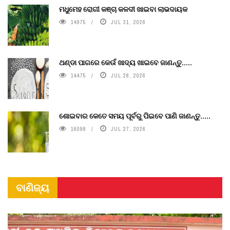
ମଧୁମେହ ରୋଗୀ କଞ୍ଚା କଳଦୀ ଖାଇବା ଲାଭଦାୟକ
14975
JUL 31, 2026
ଥଣ୍ଡା ପାଗରେ କେଉଁ ଖାଦ୍ୟ ଖାଇବେ ଜାଣନ୍ତୁ.....
14475
JUL 28, 2026
ଶୋଇବାର କେତେ ସମୟ ପୂର୍ବରୁ ପିଇବେ ପାଣି ଜାଣନ୍ତୁ.....
16098
JUL 27, 2026
ବାଣିଜ୍ୟ