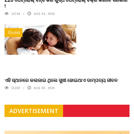
!
14744
AUG 04, 2026
ବିଶେଷ
ଏହି ସ୍ଥାନରେ କଳାଜାଇ ଥିଲେ ସୁଖୀ ହୋଇଥାଏ ଦାମ୍ପତ୍ୟ ଜୀବନ
15159
AUG 05, 2026
ADVERTISEMENT