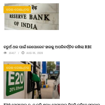
ଦେଶ-ଦେଶାନ୍ତର
ଚତୁର୍ଥ ଥର ପାଇଁ ରେପୋରେଟ ହାରକୁ ଅପରିବର୍ତ୍ତିତ ରଖିଲା RBI
15417
AUG 05, 2026
ଦେଶ-ଦେଶାନ୍ତର
E20 ପେଟ୍ରୋଲ୍ ବନ୍ଦ କରି ଶୁଦ୍ଧ ପେଟ୍ରୋଲ୍ ବିକ୍ରି କରିବେ ସରକାର