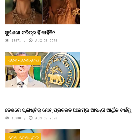
ସୁର୍ପଣଖା ଚରିତ୍ର ହିଁ କାହିଁକି?
15671
AUG 05, 2026
ଦେଶ-ଦେଶାନ୍ତର
ଦେଶରେ ପ୍ଲାଷ୍ଟିକ୍ ନୋଟ୍‌ ପ୍ରଚଳନ ଆରମ୍ଭ ଆସନ୍ତା ଆର୍ଥିକ ବର୍ଷରୁ
13930
AUG 05, 2026
ଦେଶ-ଦେଶାନ୍ତର