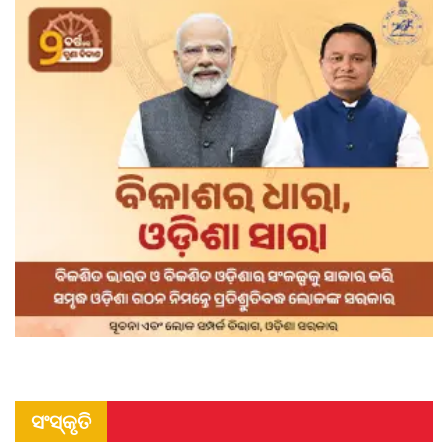
ସଂସ୍କୃତି