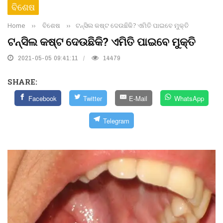
ବିଶେଷ
Home
››
ବିଶେଷ
››
ଟନ୍ସିଲ କଷ୍ଟ ଦେଉଛିକି? ଏମିତି ପାଇବେ ମୁକ୍ତି
ଟନ୍ସିଲ କଷ୍ଟ ଦେଉଛିକି? ଏମିତି ପାଇବେ ମୁକ୍ତି
2021-05-05 09:41:11
14479
SHARE:
Facebook
Twitter
E-Mail
WhatsApp
Telegram