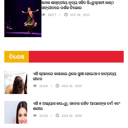
କଥକ ଶାସ୍ତ୍ରୀୟ ନୃତ୍ୟ ସହିତ ହିନ୍ଦୁସ୍ଥାନୀ କଣ୍ଠ
ସଙ୍ଗୀତରେ ଦର୍ଶକ ବିଭୋର
18077
SEP 06, 2023
ବିଶେଷ
ଏହି ସ୍ଥାନରେ କଳାଜାଇ ଥିଲେ ସୁଖୀ ହୋଇଥାଏ ଦାମ୍ପତ୍ୟ
ଜୀବନ
15159
AUG 05, 2026
ଏହି ୫ ଅଭ୍ୟାସ କରନ୍ତୁ, ସତେଜ ରହିବ ଆପଣଙ୍କ ଚର୍ମ ଏବଂ
ଶରୀର
16129
AUG 02, 2026