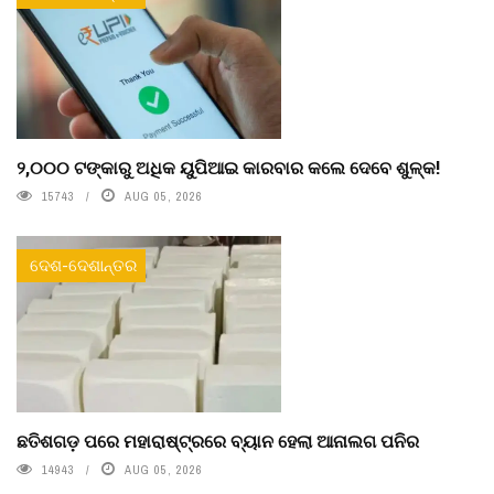
୨,୦୦୦ ଟଙ୍କାରୁ ଅଧିକ ୟୁପିଆଇ କାରବାର କଲେ ଦେବେ ଶୁଳ୍କ!
15743
AUG 05, 2026
ଦେଶ-ଦେଶାନ୍ତର
ଛତିଶଗଡ଼ ପରେ ମହାରାଷ୍ଟ୍ରରେ ବ୍ୟାନ ହେଲା ଆନାଲଗ ପନିର
14943
AUG 05, 2026