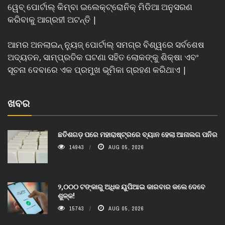
ୱେବ୍ ପୋର୍ଟାଲ୍ କିମ୍ବା ଇଲେକ୍ଟ୍ରୋନିକ୍ ମିଡିଆ ଅନୁସରଣ
କରିବାକୁ ଆଗ୍ରହୀ ଅଟନ୍ତି |
ଆମର ଅନଲାଇନ୍ ନ୍ୟୁଜ୍ ପୋର୍ଟାଲ୍ ସମଗ୍ର ବିଶ୍ୱରେ ସର୍ବଶେଷ
ଅଦ୍ୟତନ, ସାମ୍ପ୍ରତିକ ଘଟଣା ସହିତ ଲୋକଙ୍କୁ ଶିକ୍ଷା ଏବଂ
ସୂଚନା ଦେବାରେ ଏକ ପ୍ରମୁଖ ଭୂମିକା ଗ୍ରହଣ କରିଥାଏ |
ଖବର
ଛତିଶଗଡ଼ ପରେ ମହାରାଷ୍ଟ୍ରରେ ବ୍ୟାନ ହେଲା ଆନାଲଗ ପନିର
14943
AUG 05, 2026
୨,୦୦୦ ଟଙ୍କାରୁ ଅଧିକ ୟୁପିଆଇ କାରବାର କଲେ ଦେବେ
ଶୁଳ୍କ!
15743
AUG 05, 2026