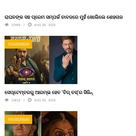
ରାଘବଙ୍କ ସହ ପ୍ରେମ ସମ୍ପର୍କ ବାବଦରେ ମୁହଁ ଖୋଲିଲେ ଶେହନାଜ
13499
AUG 05, 2026
ମନୋରଞ୍ଜନ
ସେପ୍ଟେମ୍ବରରୁ ଆରମ୍ଭ ହେବ 'ବିଗ୍ ବସ୍'ର ସିଜିନ୍
14618
AUG 05, 2026
ମନୋରଞ୍ଜନ