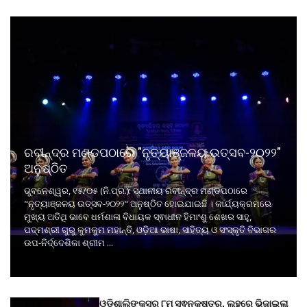
ରବୀନ୍ଦ୍ର ମଣ୍ଡପଠାରେ "ନୃତ୍ୟାଞ୍ଜଳୟ ଉତ୍ସବ-୨୦୨୨"
ଅନୁଷ୍ଠିତ
ଭୁବନେଶ୍ୱର, ୧୫/୦୫ (ନି.ପ୍ର.): ସ୍ଥାନୀୟ ରବୀନ୍ଦ୍ର ମଣ୍ଡପଠାରେ
"ନୃତ୍ୟାଞ୍ଜଳୟ ଉତ୍ସବ-୨୦୨୨" ଅନୁଷ୍ଠିତ ହୋଇଯାଇଛି । କାର୍ଯ୍ୟକ୍ରମରେ
ମୁଖ୍ୟ ଅତିଥି ଭାବେ ଧର୍ମଶାଳା ବିଧାୟକ ସ୍ଵାଧୀନ ହିମାଂଶୁ ଶେଖର ସାହୁ,
ପଦ୍ମଶ୍ରୀ ଗୁରୁ କୁମକୁମ ମହାନ୍ତି, ଓଡ଼ିଆ ଭାଷା, ସାହିତ୍ୟ ଓ ସଂସ୍କୃତି ବିଭାଗର
ଉପ-ନିର୍ଦ୍ଦେଶିକା ଶ୍ରୀମ ...
ଓଡ଼ିଶାଲିଙ୍କ୍ସର ୮ମ ସ୍ଵନକ୍ଷତ୍ର, ଲୁହରେ ଭିଜାଇଲା