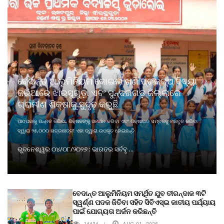
ବେଦାନ୍ତ ଆଲୁମିନିୟମ କୋଇଲା ଖଣି ପ୍ରକଳ୍ପ ବିଦ୍ୟା
ଜରିଆରେ ଝାରସୁଗୁଡ଼ା ଏବଂ ସୁନ୍ଦରଗଡ଼ ଜିଲ୍ଲାରେ
ଗ୍ରାମୀଣ ଶିକ୍ଷାକୁ ସୁଦୃଢ଼ କରୁଛି
ପାଠପଢାକୁ ଉନ୍ନତ କରିବା, ଶିକ୍ଷକଙ୍କୁ ସମର୍ଥନ କରିବା ଏବଂ ଶିକ୍ଷାଗତ ସମ୍ବଳକୁ ମଜବୁତ କରିବା
ଦ୍ୱାରା ୨୫,୦୦୦ ଛାତ୍ରଛାତ୍ରୀ ଏହା ଦ୍ୱାରା ଉପକୃତ ହୋଇଛନ୍ତି
ଭୁବନେଶ୍ୱର ୦୪/୦୮/୨୦୨୬ : ଭାରତର ସର୍ବବୃ ...
ବେଦାନ୍ତ ଆଲୁମିନିୟମ ସମର୍ଥିତ ଯୁବ ତୀରନ୍ଦାଜ ୩ଟି
ସ୍ୱର୍ଣ୍ଣ ପଦକ ଜିତିବା ସହିତ ସିବିଏସ୍ଇ ଜାତୀୟ ପର୍ଯ୍ୟାୟ
ପାଇଁ ଯୋଗ୍ୟତା ଅର୍ଜନ କରିଛନ୍ତି
14434
AUG 01, 2026