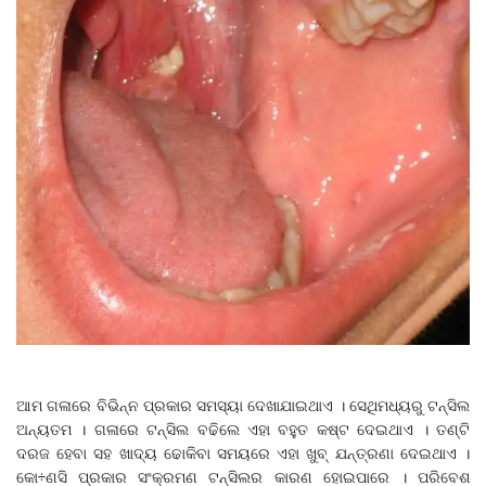
ଆମ ଗଳାରେ ବିଭିନ୍ନ ପ୍ରକାର ସମସ୍ୟା ଦେଖାଯାଇଥାଏ । ସେଥିମଧ୍ୟରୁ ଟନ୍ସିଲ
ଅନ୍ୟତମ । ଗଳାରେ ଟନ୍ସିଲ ବଢିଲେ ଏହା ବହୁତ କଷ୍ଟ ଦେଇଥାଏ । ତଣ୍ଟି
ଦରଜ ହେବା ସହ ଖାଦ୍ୟ ଢୋକିବା ସମୟରେ ଏହା ଖୁବ୍ ଯନ୍ତ୍ରଣା ଦେଇଥାଏ ।
କୋ÷ଣସି ପ୍ରକାର ସଂକ୍ରମଣ ଟନ୍ସିଲର କାରଣ ହୋଇପାରେ । ପରିବେଶ