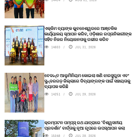
ଏକ୍ଜିମ ବ୍ୟାଙ୍କ ଭୁବନେଶ୍ୱରରେ ଆଞ୍ଚଳିକ
କାର୍ଯ୍ୟାଳୟ ସ୍ଥାପନ କରିବ, ଓଡ଼ିଶାର ରପ୍ତାନିକାରୀଙ୍କ
ସହିତ ନିଜର ନିୟୋଜନତାକୁ ଗଭୀର କରିବ
14603
JUL 31, 2026
ବେଦାନ୍ତ ଆଲୁମିନିୟମ କୋଇଲା ଖଣି ଝାରସୁଗୁଡା ଏବଂ
ସୁନ୍ଦରଗଡ଼ ଜିଲ୍ଲାରେ ଦିବ୍ୟାଙ୍ଗଙ୍କ ପାଇଁ ସହାୟତାକୁ
ବ୍ୟାପକ କରିଛି
14251
JUL 29, 2026
କ୍ରମ୍ପଟନ ପମ୍ପ୍‌ସ୍‌ ରଥ ଯାତ୍ରାରେ ‘ବିଶ୍ୱସନୀୟ
ପ୍ରଦର୍ଶନ’ ବାର୍ତ୍ତାକୁ ନୂଆ ରୂପରେ ଉପସ୍ଥାପନ କଲା
15048
JUL 28, 2026