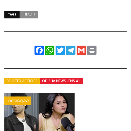
TAGS
HEALTH
Facebook
WhatsApp
Twitter
Telegram
Gmail
Print
RELATED ARTICLES
ODISHA NEWS LENS 4.1
ମନୋରଞ୍ଜନ