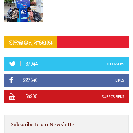
ଅନଲାଇନ୍ ସଂଯୋଗ
67944
FOLLOWERS
227640
LIKES
54300
SUBSCRIBERS
Subscribe to our Newsletter