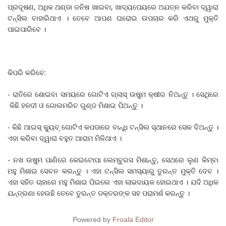
ପ୍ରଦୂଷଣ, ଅଧିକ ଥଣ୍ଡା ଜନିଷ ଖାଇବା, ଖାଦ୍ୟପେୟରେ ଅଯତ୍ନ କରିବା ଦ୍ୱାରା
ଟନ୍ସିଲ ବାହାରିଥାଏ । ତେବେ ଆପଣ ଘରୋଇ ଉପଚାର କରି ଏଥରୁ ମୁକ୍ତି
ପାଇପାରିବେ ।
କିପରି କରିବେ:
- ରାତିରେ ଶୋଇବା ସମୟରେ ଗୋଟିଏ ଗ୍ଲାସ୍ ଉଷୁମ କ୍ଷୀର ନିଅନ୍ତୁ । ସେଥିରେ
କିଛି ହଳଦୀ ଓ ଗୋଲମରିଚ ଗୁଣ୍ଡ ମିଶାଇ ପିଅନ୍ତୁ ।
- କିଛି ଆଇସ୍ କୁ୍ୟବ୍ ଗୋଟିଏ କପଡାରେ ବାନ୍ଧି ଟନ୍ସିଲ ସ୍ଥାନରେ ସେକ ଦିଅନ୍ତୁ ।
ଏହା କରିବା ଦ୍ୱାରା ବହୁତ ଆରାମ ମିଳିଥାଏ ।
- ନଖ ଉଷୁମ ପାଣିରେ କେଇଟୋପା ଲେମ୍ବୁରସ ମିଶାନ୍ତୁ, ସେଥରେ ଲୁଣ କିମ୍ବା
ମହୁ ମିଶାଇ ସେବନ କରନ୍ତୁ । ଏହା ଟନ୍ସିଲ ସମସ୍ୟାରୁ ତୁରନ୍ତ ମୁକ୍ତି ଦେବ ।
ଏହା ସହିତ ଚାହାରେ ମହୁ ମିଶାଇ ପିଇଲେ ଏହା ଲାଭଦାୟକ ହୋଇଥାଏ । ଯଦି ଅଧିକ
ଯନ୍ତ୍ରଣା ହେଉଛି ତେବେ ତୁରନ୍ତ ଡକ୍ତରଙ୍କ ସହ ପରାମର୍ଶ କରନ୍ତୁ ।
Powered by
Froala Editor