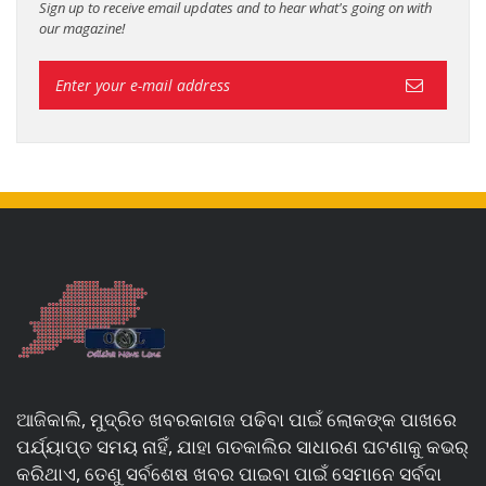
Sign up to receive email updates and to hear what's going on with
our magazine!
ଆଜିକାଲି, ମୁଦ୍ରିତ ଖବରକାଗଜ ପଢିବା ପାଇଁ ଲୋକଙ୍କ ପାଖରେ
ପର୍ଯ୍ୟାପ୍ତ ସମୟ ନାହିଁ, ଯାହା ଗତକାଲିର ସାଧାରଣ ଘଟଣାକୁ କଭର୍
କରିଥାଏ, ତେଣୁ ସର୍ବଶେଷ ଖବର ପାଇବା ପାଇଁ ସେମାନେ ସର୍ବଦା