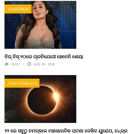
ମନୋରଞ୍ଜନ
ବିଗ୍ ବିସ୍ ୨୦ରେ ପ୍ରତିଯୋଗୀ ହେବେନି ଶେୟା
15107
AUG 09, 2026
ଦେଶ-ଦେଶାନ୍ତର
୧୨ ରେ ସବୁଠୁ ଚମତ୍କାର ମହାଜାଗତିକ ଘଟଣା ଦେଖିବ ୟୁରୋପ, ଚନ୍ଦ୍ର