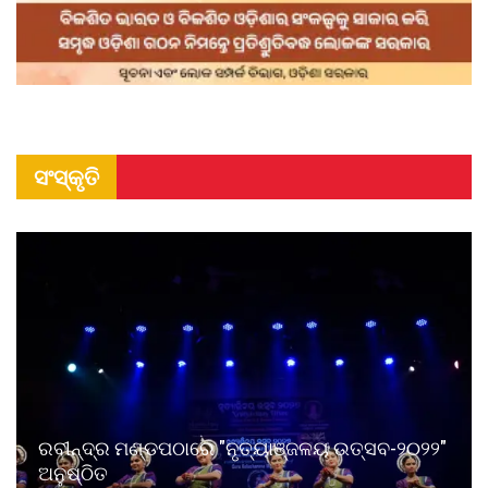
ସଂସ୍କୃତି
ରବୀନ୍ଦ୍ର ମଣ୍ଡପଠାରେ "ନୃତ୍ୟାଞ୍ଜଳୟ ଉତ୍ସବ-୨୦୨୨"
ଅନୁଷ୍ଠିତ