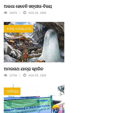
ଅଲଗା ହେବେନି ସଙ୍ଗୀତା-ବିଜୟ
14476
AUG 09, 2026
ଦେଶ-ଦେଶାନ୍ତର
ଅମରନାଥ ଯାତ୍ରା ସ୍ଥଗିତ
13708
AUG 09, 2026
ବାଣିଜ୍ୟ