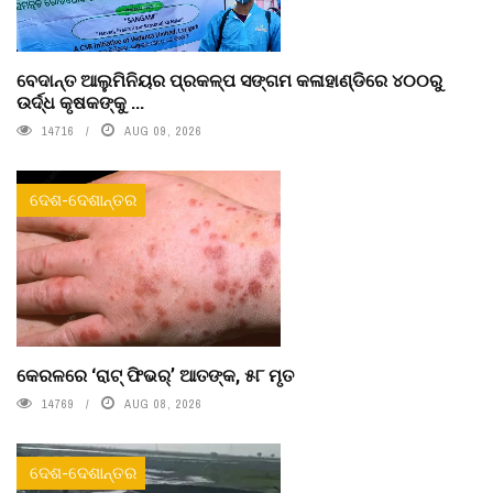
ବେଦାନ୍ତ ଆଲୁମିନିୟର ପ୍ରକଳ୍ପ ସଙ୍ଗମ କଳାହାଣ୍ଡିରେ ୪୦୦ରୁ
ଉର୍ଦ୍ଧ କୃଷକଙ୍କୁ ...
14716
AUG 09, 2026
ଦେଶ-ଦେଶାନ୍ତର
କେରଳରେ ‘ରାଟ୍ ଫିଭର୍’ ଆତଙ୍କ, ୫୮ ମୃତ
14769
AUG 08, 2026
ଦେଶ-ଦେଶାନ୍ତର