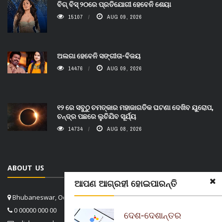
ବିଗ୍ ବିସ୍ ୨୦ରେ ପ୍ରତିଯୋଗୀ ହେବେନି ଶେୟା
15107
AUG 09, 2026
ଅଲଗା ହେବେନି ସଙ୍ଗୀତା-ବିଜୟ
14476
AUG 09, 2026
୧୨ ରେ ସବୁଠୁ ଚମତ୍କାର ମହାଜାଗତିକ ଘଟଣା ଦେଖିବ ୟୁରୋପ,
ଚନ୍ଦ୍ର ପଛରେ ଲୁଚିଯିବ ସୂର୍ଯ୍ୟ
14734
AUG 08, 2026
ABOUT US
ଆପଣ ଆଗ୍ରହୀ ହୋଇପାରନ୍ତି
Bhubaneswar, Odisha, India
0 00000 000 00
ଦେଶ-ଦେଶାନ୍ତର