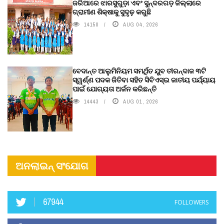
ଜରିଆରେ ଝାରସୁଗୁଡ଼ା ଏବଂ ସୁନ୍ଦରଗଡ଼ ଜିଲ୍ଲାରେ
ଗ୍ରାମୀଣ ଶିକ୍ଷାକୁ ସୁଦୃଢ଼ କରୁଛି
14150
AUG 04, 2026
ବେଦାନ୍ତ ଆଲୁମିନିୟମ ସମର୍ଥିତ ଯୁବ ତୀରନ୍ଦାଜ ୩ଟି
ସ୍ୱର୍ଣ୍ଣ ପଦକ ଜିତିବା ସହିତ ସିବିଏସ୍ଇ ଜାତୀୟ ପର୍ଯ୍ୟାୟ
ପାଇଁ ଯୋଗ୍ୟତା ଅର୍ଜନ କରିଛନ୍ତି
14443
AUG 01, 2026
ଅନଲାଇନ୍ ସଂଯୋଗ
67944
FOLLOWERS