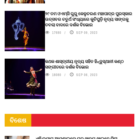
୨୯ ତମ ଓଏମ୍‌ସି ଗୁରୁ କେଳୁଚରଣ ମହାପାତ୍ର ପୁରସ୍କାର
ଉତ୍ସବର ଚତୁର୍ଥ ସଂଧ୍ୟାରେ କୁଚିପୁଡ଼ି ନୃତ୍ୟ ସାଙ୍ଗକୁ
ତବଲା ବାଦରେ ଦର୍ଶକ ବିଭୋର
17680
SEP 09, 2023
କଥକ ଶାସ୍ତ୍ରୀୟ ନୃତ୍ୟ ସହିତ ହିନ୍ଦୁସ୍ଥାନୀ କଣ୍ଠ
ସଙ୍ଗୀତରେ ଦର୍ଶକ ବିଭୋର
18080
SEP 06, 2023
ବିଶେଷ
ଏହି ଉପାୟ ଆପଣାଇଲେ ଘର ଖାଦ୍ୟ ଖାଇବେ ପିଲା