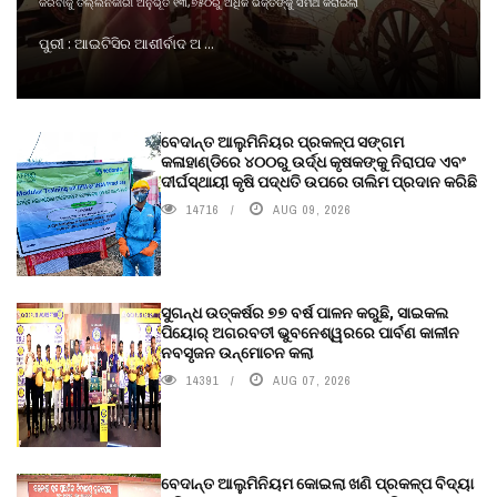
କରିବାକୁ ତଲ୍ଲିନକାରୀ ଅନୁଭୂତି ୧୩,୭୫୦ରୁ ଅଧିକ ଭକ୍ତଙ୍କୁ ସମର୍ଥ କରାଇଲା
ପୁରୀ : ଆଇଟିସିର ଆଶୀର୍ବାଦ ଅ ...
ବେଦାନ୍ତ ଆଲୁମିନିୟର ପ୍ରକଳ୍ପ ସଙ୍ଗମ
କଳାହାଣ୍ଡିରେ ୪୦୦ରୁ ଉର୍ଦ୍ଧ କୃଷକଙ୍କୁ ନିରାପଦ ଏବଂ
ଦୀର୍ଘସ୍ଥାୟୀ କୃଷି ପଦ୍ଧତି ଉପରେ ତାଲିମ ପ୍ରଦାନ କରିଛି
14716
AUG 09, 2026
ସୁଗନ୍ଧ ଉତ୍କର୍ଷର ୭୭ ବର୍ଷ ପାଳନ କରୁଛି, ସାଇକଲ
ପିୟୋର୍‌ ଅଗରବତୀ ଭୁବନେଶ୍ୱରରେ ପାର୍ବଣ କାଳୀନ
ନବସୃଜନ ଉନ୍ମୋଚନ କଲା
14391
AUG 07, 2026
ବେଦାନ୍ତ ଆଲୁମିନିୟମ କୋଇଲା ଖଣି ପ୍ରକଳ୍ପ ବିଦ୍ୟା