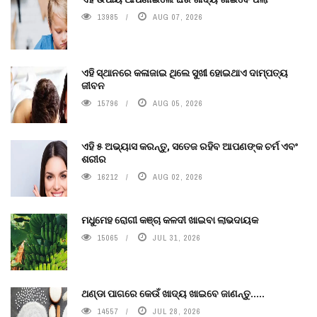
13985
AUG 07, 2026
ଏହି ସ୍ଥାନରେ କଳାଜାଇ ଥିଲେ ସୁଖୀ ହୋଇଥାଏ ଦାମ୍ପତ୍ୟ
ଜୀବନ
15796
AUG 05, 2026
ଏହି ୫ ଅଭ୍ୟାସ କରନ୍ତୁ, ସତେଜ ରହିବ ଆପଣଙ୍କ ଚର୍ମ ଏବଂ
ଶରୀର
16212
AUG 02, 2026
ମଧୁମେହ ରୋଗୀ କଞ୍ଚା କଳଦୀ ଖାଇବା ଲାଭଦାୟକ
15065
JUL 31, 2026
ଥଣ୍ଡା ପାଗରେ କେଉଁ ଖାଦ୍ୟ ଖାଇବେ ଜାଣନ୍ତୁ.....
14557
JUL 28, 2026