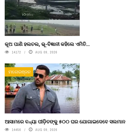
କୂଅ ପାଣି ହଲଚଲ, ଭୂ-ବିଜ୍ଞାନୀ କହିଲେ ଏମିତି...
14172
AUG 09, 2026
ମନୋରଞ୍ଜନ
ଆସାମରେ ବନ୍ୟା ପୀଡ଼ିତଙ୍କୁ ୫୦୦ ଘର ଯୋଗାଇଦେବେ ସଲମାନ
14456
AUG 09, 2026