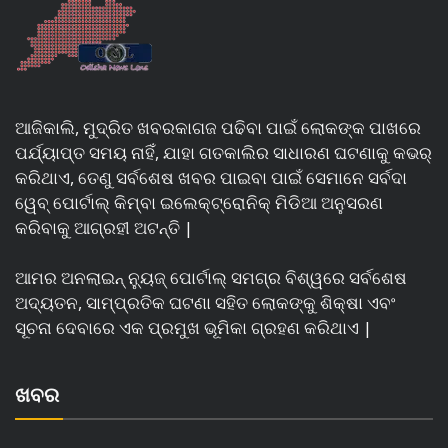
ଆଜିକାଲି, ମୁଦ୍ରିତ ଖବରକାଗଜ ପଢିବା ପାଇଁ ଲୋକଙ୍କ ପାଖରେ
ପର୍ଯ୍ୟାପ୍ତ ସମୟ ନାହିଁ, ଯାହା ଗତକାଲିର ସାଧାରଣ ଘଟଣାକୁ କଭର୍
କରିଥାଏ, ତେଣୁ ସର୍ବଶେଷ ଖବର ପାଇବା ପାଇଁ ସେମାନେ ସର୍ବଦା
ୱେବ୍ ପୋର୍ଟାଲ୍ କିମ୍ବା ଇଲେକ୍ଟ୍ରୋନିକ୍ ମିଡିଆ ଅନୁସରଣ
କରିବାକୁ ଆଗ୍ରହୀ ଅଟନ୍ତି |
ଆମର ଅନଲାଇନ୍ ନ୍ୟୁଜ୍ ପୋର୍ଟାଲ୍ ସମଗ୍ର ବିଶ୍ୱରେ ସର୍ବଶେଷ
ଅଦ୍ୟତନ, ସାମ୍ପ୍ରତିକ ଘଟଣା ସହିତ ଲୋକଙ୍କୁ ଶିକ୍ଷା ଏବଂ
ସୂଚନା ଦେବାରେ ଏକ ପ୍ରମୁଖ ଭୂମିକା ଗ୍ରହଣ କରିଥାଏ |
ଖବର