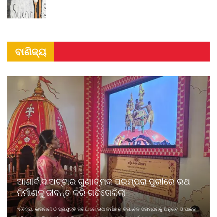
ବାଣିଜ୍ୟ
ଆଶୀର୍ବାଦ ଅଟ୍ଟାର ଗୁଣାତ୍ମକ ପରମ୍ପରା ପୁରୀରେ ରଥ
ନିର୍ମାଣକୁ ଜୀବନ୍ତ କରି ଗଢିତୋଳିଲା
ଐତିହ୍ୟ, କାରିଗରୀ ଓ ପ୍ରଯୁକ୍ତି ଜରିଆରେ ଋଥ ନିର୍ମାଣର ଚିରନ୍ତନ ପରମ୍ପରାକୁ ଅନୁଭବ ଓ ପାଳନ