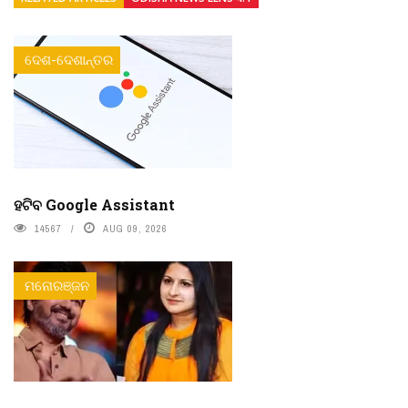
ଦେଶ-ଦେଶାନ୍ତର
ହଟିବ Google Assistant
14567
AUG 09, 2026
ମନୋରଞ୍ଜନ