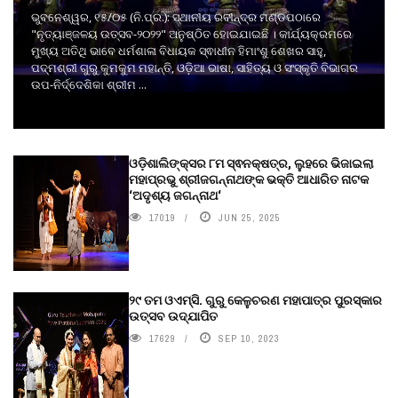
ଭୁବନେଶ୍ୱର, ୧୫/୦୫ (ନି.ପ୍ର.): ସ୍ଥାନୀୟ ରବୀନ୍ଦ୍ର ମଣ୍ଡପଠାରେ
"ନୃତ୍ୟାଞ୍ଜଳୟ ଉତ୍ସବ-୨୦୨୨" ଅନୁଷ୍ଠିତ ହୋଇଯାଇଛି । କାର୍ଯ୍ୟକ୍ରମରେ
ମୁଖ୍ୟ ଅତିଥି ଭାବେ ଧର୍ମଶାଳା ବିଧାୟକ ସ୍ଵାଧୀନ ହିମାଂଶୁ ଶେଖର ସାହୁ,
ପଦ୍ମଶ୍ରୀ ଗୁରୁ କୁମକୁମ ମହାନ୍ତି, ଓଡ଼ିଆ ଭାଷା, ସାହିତ୍ୟ ଓ ସଂସ୍କୃତି ବିଭାଗର
ଉପ-ନିର୍ଦ୍ଦେଶିକା ଶ୍ରୀମ ...
ଓଡ଼ିଶାଲିଙ୍କ୍ସର ୮ମ ସ୍ଵନକ୍ଷତ୍ର, ଲୁହରେ ଭିଜାଇଲା
ମହାପ୍ରଭୁ ଶ୍ରୀଜଗନ୍ନାଥଙ୍କ ଭକ୍ତି ଆଧାରିତ ନାଟକ
‘ଅଦୃଶ୍ୟ ଜଗନ୍ନାଥ‘
17019
JUN 25, 2025
୨୯ ତମ ଓଏମ୍‌ସି. ଗୁରୁ କେଳୁଚରଣ ମହାପାତ୍ର ପୁରସ୍କାର
ଉତ୍ସବ ଉଦ୍‍ଯାପିତ
17629
SEP 10, 2023