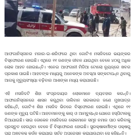
ଆଫଗାନିସ୍ତାନର ମଜାର-ଇ-ଶରିଫରେ ଥିବା ଗୋଟିଏ ମସଜିଦରେ ଭୟଙ୍କର
ବିସ୍ଫୋରଣ ହୋଇଛି। ଏଥିରେ ୧୧ ଜଣଙ୍କ ଜୀବନ ଯାଇଥିବା ବେଳେ ୪୦ରୁ ଅଧିକ
ଲୋକ ଆହତ ହୋଇଛନ୍ତି। ଏନେଇ ଆଫଗାନୀ ମିଡିଆ ଟୋଲୋ ନ୍ୟୁଜ୍‌ରେ ଖବର
ପ୍ରକାଶ ପାଇଛି। ଆହତଙ୍କ ମଧ୍ୟରୁ ଅନେକଙ୍କ ଅବସ୍ଥା ସଙ୍କଟାପନ୍ନ ଥିବାରୁ
ଆଗକୁ ମୃତ୍ୟୁସଂଖ୍ୟା ବଢ଼ିବାର ଆଶଙ୍କା ମଧ୍ୟ କରାଯାଇଛି।
ଏହି ମସଜିଦଟି ଶିହା ସଂପ୍ରଦାୟର ଲୋକମାନେ ବ୍ୟବହାର କରନ୍ତି।
ଆଫାଗନିସ୍ତାନରେ ଶାସନ କରୁଥିବା ତାଲିବାନ ସରକାରର ଜଣେ ମୁଖପାତ୍ର
କହିଛନ୍ତି, ଗୋଟିଏ ଶିହା ମସଜିଦ ଭିତରେ ବିସ୍ଫୋରଣ ହୋଇଛି। ଏଥିରେ ୧୧
ଜଣଙ୍କ ମୃତ୍ୟୁ ଘଟିଛି। ଆହତମାନଙ୍କୁ କାର୍‌ ଓ ଆମ୍ବୁଲାନ୍ସ ଯୋଗେ ହସ୍ପିଟାଲକୁ
ନିଆଯାଇଛି। ସାଇ ଡୋକେନ ମସଜିଦରେ ଲୋକମାନେ ସମୂହ ନମାଜ ପାଠ କରିବାକୁ
ପ୍ରସ୍ତୁତ ହେଉଥିବା ବେଳେ ହିଁ ବିସ୍ଫୋରଣ ହୋଇଛି। ସୁରକ୍ଷାକର୍ମୀଙ୍କ ପକ୍ଷରୁ
ପୂରା ଅଞ୍ଚଳକୁ କର୍ଡନ କରାଯାଇ ସର୍ଚ୍ଚ ଅପରେସନ କରାଯାଉଥିବା ସେ କହିଛନ୍ତି।