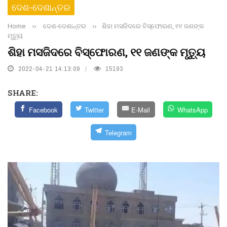
ଦେଶ-ଦେଶାନ୍ତର
Home
››
ଦେଶ-ଦେଶାନ୍ତର
››
ଶିହା ମସଜିଦରେ ବିସ୍ଫୋରଣ, ୧୧ ଜଣଙ୍କ
ମୃତ୍ୟୁ
ଶିହା ମସଜିଦରେ ବିସ୍ଫୋରଣ, ୧୧ ଜଣଙ୍କ ମୃତ୍ୟୁ
2022-04-21 14:13:09
15193
SHARE:
Facebook
Twitter
E-Mail
WhatsApp
Telegram