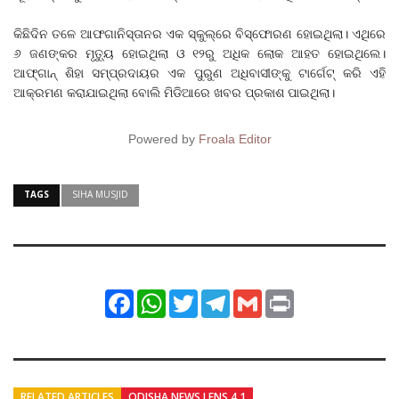
କିଛିଦିନ ତଳେ ଆଫଗାନିସ୍ତାନର ଏକ ସ୍କୁଲ୍‌ରେ ବିସ୍ଫୋରଣ ହୋଇଥିଲା। ଏଥିରେ
୬ ଜଣଙ୍କର ମୃତ୍ୟୁ ହୋଇଥିଲା ଓ ୧୨ରୁ ଅଧିକ ଲୋକ ଆହତ ହୋଇଥିଲେ।
ଆଫ୍‌ଗାନ୍‌ ଶିହା ସମ୍ପ୍ରଦାୟର ଏକ ପୁରୁଣ ଅଧିବାସୀଙ୍କୁ ଟାର୍ଗେଟ୍ କରି ଏହି
ଆକ୍ରମଣ କରାଯାଇଥିଲା ବୋଲି ମିଡିଆରେ ଖବର ପ୍ରକାଶ ପାଇଥିଲା।
Powered by
Froala Editor
TAGS
SIHA MUSJID
Facebook
WhatsApp
Twitter
Telegram
Gmail
Print
RELATED ARTICLES
ODISHA NEWS LENS 4.1