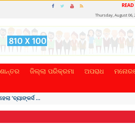
READ NE
Thursday, August 06, 
ଶାନ୍ତର
ଜିଲ୍ଲା ପରିକ୍ରମା
ଅପରାଧ
ମନୋରଞ
ା ‘ବ୍ୟାଙ୍କର୍ସ ...