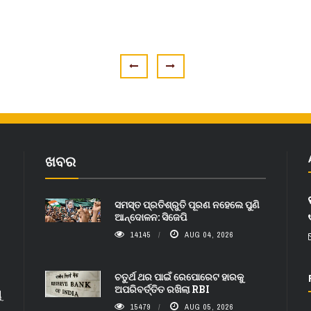
ଖବର
ସମସ୍ତ ପ୍ରତିଶ୍ରୁତି ପୂରଣ ନହେଲେ ପୁଣି
ଆନ୍ଦୋଳନ: ସିଜେପି
14145
AUG 04, 2026
ଚତୁର୍ଥ ଥର ପାଇଁ ରେପୋରେଟ ହାରକୁ
ଅପରିବର୍ତ୍ତିତ ରଖିଲା RBI
ୁ
15479
AUG 05, 2026