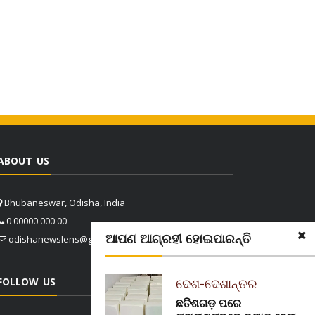
ABOUT US
Bhubaneswar, Odisha, India
0 00000 000 00
ଆପଣ ଆଗ୍ରହୀ ହୋଇପାରନ୍ତି
odishanewslens@gmail.com
FOLLOW US
ଦେଶ-ଦେଶାନ୍ତର
ଛତିଶଗଡ଼ ପରେ