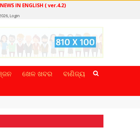
WS IN ENGLISH ( ver.4.2)
2026,
Login
୍ଜନ
ଖେଳ ଖବର
ବାଣିଜ୍ୟ