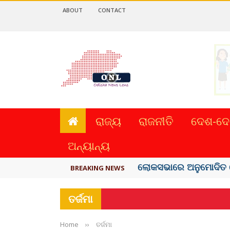
ABOUT
CONTACT
ରାଜ୍ୟ
ରାଜନୀତି
ଦେଶ-ଦେ
ଅନ୍ୟାନ୍ୟ
ଲୋକସଭାରେ ଅନୁମୋଦିତ ହେଲ
BREAKING NEWS
ତର୍ଜମା
Home
››
ତର୍ଜମା