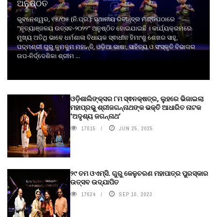
ଅନୁଷ୍ଠିତ
ଭୁବନେଶ୍ୱର, ୧୫/୦୫ (ନି.ପ୍ର.): ସ୍ଥାନୀୟ ରବୀନ୍ଦ୍ର ମଣ୍ଡପଠାରେ
"ନୃତ୍ୟାଞ୍ଜଳୟ ଉତ୍ସବ-୨୦୨୨" ଅନୁଷ୍ଠିତ ହୋଇଯାଇଛି । କାର୍ଯ୍ୟକ୍ରମରେ
ମୁଖ୍ୟ ଅତିଥି ଭାବେ ଧର୍ମଶାଳା ବିଧାୟକ ସ୍ଵାଧୀନ ହିମାଂଶୁ ଶେଖର ସାହୁ,
ପଦ୍ମଶ୍ରୀ ଗୁରୁ କୁମକୁମ ମହାନ୍ତି, ଓଡ଼ିଆ ଭାଷା, ସାହିତ୍ୟ ଓ ସଂସ୍କୃତି ବିଭାଗର
ଉପ-ନିର୍ଦ୍ଦେଶିକା ଶ୍ରୀମ ...
ଓଡ଼ିଶାଲିଙ୍କ୍ସର ୮ମ ସ୍ଵନକ୍ଷତ୍ର, ଲୁହରେ ଭିଜାଇଲା
ମହାପ୍ରଭୁ ଶ୍ରୀଜଗନ୍ନାଥଙ୍କ ଭକ୍ତି ଆଧାରିତ ନାଟକ
‘ଅଦୃଶ୍ୟ ଜଗନ୍ନାଥ‘
17015
JUN 25, 2025
୨୯ ତମ ଓଏମ୍‌ସି. ଗୁରୁ କେଳୁଚରଣ ମହାପାତ୍ର ପୁରସ୍କାର
ଉତ୍ସବ ଉଦ୍‍ଯାପିତ
17624
SEP 10, 2023