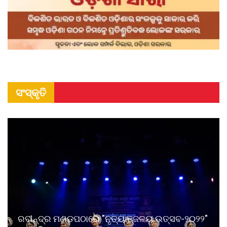
ସଂସ୍କୃତି
ରବୀନ୍ଦ୍ର ମଣ୍ଡପଠାରେ "ନୃତ୍ୟାଞ୍ଜଳୟ ଉତ୍ସବ-୨୦୨୨"