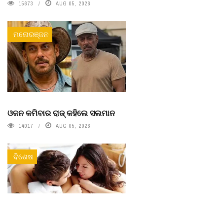
15673
AUG 05, 2026
ମନୋରଞ୍ଜନ
ଓଜନ କମିବାର ରାଜ୍ କହିଲେ ସଲମାନ
14017
AUG 05, 2026
ବିଶେଷ