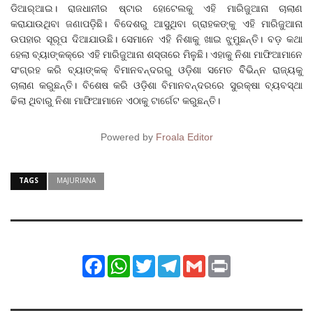
ଡିଆର୍‌ଆଇ। ରାଜଧାନୀର ଷ୍ଟାର ହୋଟେଲକୁ ଏହି ମାରିଜୁଆନା ଚାଲାଣ
କରାଯାଉଥିବା ଜଣାପଡ଼ିଛି। ବିଦେଶରୁ ଆସୁଥିବା ଗ୍ରାହକଙ୍କୁ ଏହି ମାରିଜୁଆନା
ଉପହାର ସୂରୂପ ଦିଆଯାଉଛି। ସେମାନେ ଏହି ନିଶାକୁ ଖାଇ ଝୁମୁଛନ୍ତି। ବଡ଼ କଥା
ହେଲା ବ୍ୟାଙ୍କକ୍‌ରେ ଏହି ମାରିଜୁଆନା ଶସ୍ତାରେ ମିଳୁଛି। ଏହାକୁ ନିଶା ମାଫିଆମାନେ
ସଂଗ୍ରହ କରି ବ୍ୟାଙ୍କକ୍‌ ବିମାନବନ୍ଦରରୁ ଓଡ଼ିଶା ସମେତ ବିିଭିନ୍ନ ରାଜ୍ୟକୁ
ଚାଲାଣ କରୁଛନ୍ତି। ବିଶେଷ କରି ଓଡ଼ିଶା ବିମାନବନ୍ଦରରେ ସୁରକ୍ଷା ବ୍ୟବସ୍ଥା
ଢିଲା ଥିବାରୁ ନିଶା ମାଫିଆମାନେ ଏଠାକୁ ଟାର୍ଗେଟ କରୁଛନ୍ତି।
Powered by
Froala Editor
TAGS
MAJURIANA
Facebook
WhatsApp
Twitter
Telegram
Gmail
Print