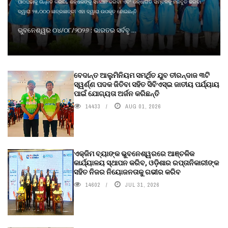
ପାଠପଢାକୁ ଉନ୍ନତ କରିବା, ଶିକ୍ଷକଙ୍କୁ ସମର୍ଥନ କରିବା ଏବଂ ଶିକ୍ଷାଗତ ସମ୍ବଳକୁ ମଜବୁତ କରିବା
ଦ୍ୱାରା ୨୫,୦୦୦ ଛାତ୍ରଛାତ୍ରୀ ଏହା ଦ୍ୱାରା ଉପକୃତ ହୋଇଛନ୍ତି
ଭୁବନେଶ୍ୱର ୦୪/୦୮/୨୦୨୬ : ଭାରତର ସର୍ବବୃ ...
ବେଦାନ୍ତ ଆଲୁମିନିୟମ ସମର୍ଥିତ ଯୁବ ତୀରନ୍ଦାଜ ୩ଟି
ସ୍ୱର୍ଣ୍ଣ ପଦକ ଜିତିବା ସହିତ ସିବିଏସ୍ଇ ଜାତୀୟ ପର୍ଯ୍ୟାୟ
ପାଇଁ ଯୋଗ୍ୟତା ଅର୍ଜନ କରିଛନ୍ତି
14433
AUG 01, 2026
ଏକ୍ଜିମ ବ୍ୟାଙ୍କ ଭୁବନେଶ୍ୱରରେ ଆଞ୍ଚଳିକ
କାର୍ଯ୍ୟାଳୟ ସ୍ଥାପନ କରିବ, ଓଡ଼ିଶାର ରପ୍ତାନିକାରୀଙ୍କ
ସହିତ ନିଜର ନିୟୋଜନତାକୁ ଗଭୀର କରିବ
14602
JUL 31, 2026