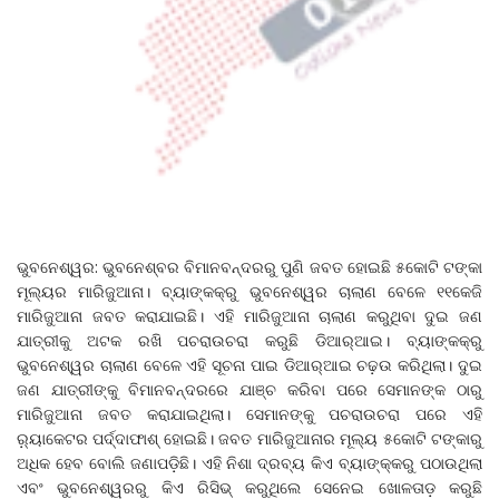
ଭୁବନେଶ୍ୱର: ଭୁବନେଶ୍ବର ବିମାନବନ୍ଦରରୁ ପୁଣି ଜବତ ହୋଇଛି ୫କୋଟି ଟଙ୍କା
ମୂଲ୍ୟର ମାରିଜୁଆନା। ବ୍ୟାଙ୍କକ୍‌ରୁ ଭୁବନେଶ୍ୱର ଚାଲାଣ ବେଳେ ୧୧କେଜି
ମାରିଜୁଆନା ଜବତ କରାଯାଇଛି। ଏହି ମାରିଜୁଆନା ଚାଲାଣ କରୁଥିବା ଦୁଇ ଜଣ
ଯାତ୍ରୀକୁ ଅଟକ ରଖି ପଚରାଉଚରା କରୁଛି ଡିଆର୍‌ଆଇ। ବ୍ୟାଙ୍କକ୍‌ରୁ
ଭୁବନେଶ୍ୱର ଚାଲାଣ ବେଳେ ଏହି ସୂଚନା ପାଇ ଡିଆର୍‌ଆଇ ଚଢ଼ଉ କରିଥିଲା। ଦୁଇ
ଜଣ ଯାତ୍ରୀଙ୍କୁ ବିମାନବନ୍ଦରରେ ଯାଞ୍ଚ କରିବା ପରେ ସେମାନଙ୍କ ଠାରୁ
ମାରିଜୁଆନା ଜବତ କରାଯାଇଥିଲା। ସେମାନଙ୍କୁ ପଚରାଉଚରା ପରେ ଏହି
ର଼୍ୟାକେଟର ପର୍ଦ୍ଦାଫାଶ୍‌ ହୋଇଛି। ଜବତ ମାରିଜୁଆନାର ମୂଲ୍ୟ ୫କୋଟି ଟଙ୍କାରୁ
ଅଧିକ ହେବ ବୋଲି ଜଣାପଡ଼ିଛି। ଏହି ନିଶା ଦ୍ରବ୍ୟ କିଏ ବ୍ୟାଙ୍କ୍‌କରୁ ପଠାଉଥିଲା
ଏବଂ ଭୁବନେଶ୍ୱରରୁ କିଏ ରିସିଭ୍‌ କରୁଥିଲେ ସେନେଇ ଖୋଳତାଡ଼ କରୁଛି