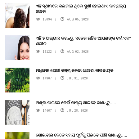
ଏହି ସ୍ଥାନରେ କଳାଜାଇ ଥିଲେ ସୁଖୀ ହୋଇଥାଏ ଦାମ୍ପତ୍ୟ
ଜୀବନ
15094
AUG 05, 2026
ଏହି ୫ ଅଭ୍ୟାସ କରନ୍ତୁ, ସତେଜ ରହିବ ଆପଣଙ୍କ ଚର୍ମ ଏବଂ
ଶରୀର
16122
AUG 02, 2026
ମଧୁମେହ ରୋଗୀ କଞ୍ଚା କଳଦୀ ଖାଇବା ଲାଭଦାୟକ
14967
JUL 31, 2026
ଥଣ୍ଡା ପାଗରେ କେଉଁ ଖାଦ୍ୟ ଖାଇବେ ଜାଣନ୍ତୁ.....
14467
JUL 28, 2026
ଶୋଇବାର କେତେ ସମୟ ପୂର୍ବରୁ ପିଇବେ ପାଣି ଜାଣନ୍ତୁ.....