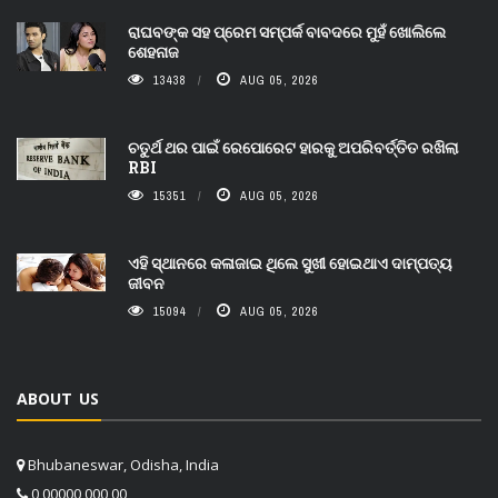
ରାଘବଙ୍କ ସହ ପ୍ରେମ ସମ୍ପର୍କ ବାବଦରେ ମୁହଁ ଖୋଲିଲେ
ଶେହନାଜ
13438
AUG 05, 2026
ଚତୁର୍ଥ ଥର ପାଇଁ ରେପୋରେଟ ହାରକୁ ଅପରିବର୍ତ୍ତିତ ରଖିଲା
RBI
15351
AUG 05, 2026
ଏହି ସ୍ଥାନରେ କଳାଜାଇ ଥିଲେ ସୁଖୀ ହୋଇଥାଏ ଦାମ୍ପତ୍ୟ
ଜୀବନ
15094
AUG 05, 2026
ABOUT US
Bhubaneswar, Odisha, India
0 00000 000 00