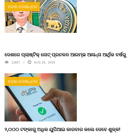
ଦେଶ-ଦେଶାନ୍ତର
ଦେଶରେ ପ୍ଲାଷ୍ଟିକ୍ ନୋଟ୍‌ ପ୍ରଚଳନ ଆରମ୍ଭ ଆସନ୍ତା ଆର୍ଥିକ ବର୍ଷରୁ
13867
AUG 05, 2026
ଦେଶ-ଦେଶାନ୍ତର
୨,୦୦୦ ଟଙ୍କାରୁ ଅଧିକ ୟୁପିଆଇ କାରବାର କଲେ ଦେବେ ଶୁଳ୍କ!