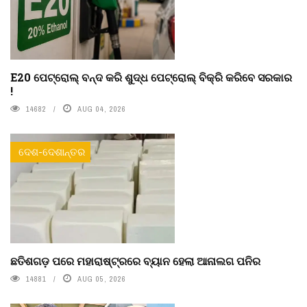
E20 ପେଟ୍ରୋଲ୍ ବନ୍ଦ କରି ଶୁଦ୍ଧ ପେଟ୍ରୋଲ୍ ବିକ୍ରି କରିବେ ସରକାର
!
14682
AUG 04, 2026
ଦେଶ-ଦେଶାନ୍ତର
ଛତିଶଗଡ଼ ପରେ ମହାରାଷ୍ଟ୍ରରେ ବ୍ୟାନ ହେଲା ଆନାଲଗ ପନିର
14881
AUG 05, 2026