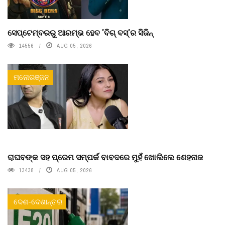
ସେପ୍ଟେମ୍ବରରୁ ଆରମ୍ଭ ହେବ 'ବିଗ୍ ବସ୍'ର ସିଜିନ୍
14556
AUG 05, 2026
ମନୋରଞ୍ଜନ
ରାଘବଙ୍କ ସହ ପ୍ରେମ ସମ୍ପର୍କ ବାବଦରେ ମୁହଁ ଖୋଲିଲେ ଶେହନାଜ
13438
AUG 05, 2026
ଦେଶ-ଦେଶାନ୍ତର