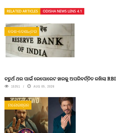
RELATED ARTICLES
ODISHA NEWS LENS 4.1
ଦେଶ-ଦେଶାନ୍ତର
ଚତୁର୍ଥ ଥର ପାଇଁ ରେପୋରେଟ ହାରକୁ ଅପରିବର୍ତ୍ତିତ ରଖିଲା RBI
15351
AUG 05, 2026
ମନୋରଞ୍ଜନ