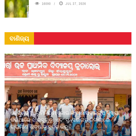
16090
JUL 27, 2026
ବାଣିଜ୍ୟ
ବେଦାନ୍ତ ଆଲୁମିନିୟମ କୋଇଲା ଖଣି ପ୍ରକଳ୍ପ ବିଦ୍ୟା
ଜରିଆରେ ଝାରସୁଗୁଡ଼ା ଏବଂ ସୁନ୍ଦରଗଡ଼ ଜିଲ୍ଲାରେ
ଗ୍ରାମୀଣ ଶିକ୍ଷାକୁ ସୁଦୃଢ଼ କରୁଛି