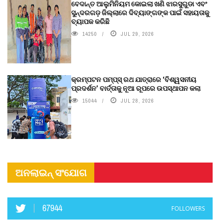
ବେଦାନ୍ତ ଆଲୁମିନିୟମ କୋଇଲା ଖଣି ଝାରସୁଗୁଡା ଏବଂ
ସୁନ୍ଦରଗଡ଼ ଜିଲ୍ଲାରେ ଦିବ୍ୟାଙ୍ଗଙ୍କ ପାଇଁ ସହାୟତାକୁ
ବ୍ୟାପକ କରିଛି
14250
JUL 29, 2026
କ୍ରମ୍ପଟନ ପମ୍ପ୍‌ସ୍‌ ରଥ ଯାତ୍ରାରେ ‘ବିଶ୍ୱସନୀୟ
ପ୍ରଦର୍ଶନ’ ବାର୍ତ୍ତାକୁ ନୂଆ ରୂପରେ ଉପସ୍ଥାପନ କଲା
15044
JUL 28, 2026
ଅନଲାଇନ୍ ସଂଯୋଗ
67944
FOLLOWERS