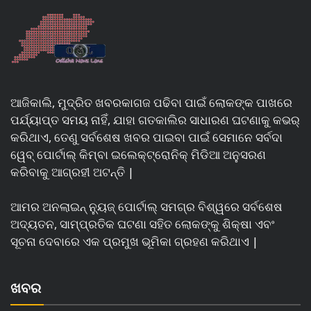
ଆଜିକାଲି, ମୁଦ୍ରିତ ଖବରକାଗଜ ପଢିବା ପାଇଁ ଲୋକଙ୍କ ପାଖରେ
ପର୍ଯ୍ୟାପ୍ତ ସମୟ ନାହିଁ, ଯାହା ଗତକାଲିର ସାଧାରଣ ଘଟଣାକୁ କଭର୍
କରିଥାଏ, ତେଣୁ ସର୍ବଶେଷ ଖବର ପାଇବା ପାଇଁ ସେମାନେ ସର୍ବଦା
ୱେବ୍ ପୋର୍ଟାଲ୍ କିମ୍ବା ଇଲେକ୍ଟ୍ରୋନିକ୍ ମିଡିଆ ଅନୁସରଣ
କରିବାକୁ ଆଗ୍ରହୀ ଅଟନ୍ତି |
ଆମର ଅନଲାଇନ୍ ନ୍ୟୁଜ୍ ପୋର୍ଟାଲ୍ ସମଗ୍ର ବିଶ୍ୱରେ ସର୍ବଶେଷ
ଅଦ୍ୟତନ, ସାମ୍ପ୍ରତିକ ଘଟଣା ସହିତ ଲୋକଙ୍କୁ ଶିକ୍ଷା ଏବଂ
ସୂଚନା ଦେବାରେ ଏକ ପ୍ରମୁଖ ଭୂମିକା ଗ୍ରହଣ କରିଥାଏ |
ଖବର