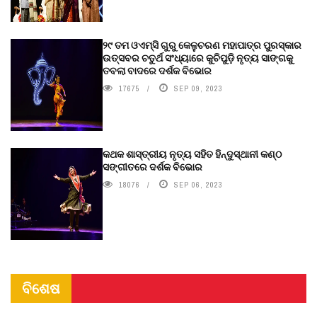
୨୯ ତମ ଓଏମ୍‌ସି ଗୁରୁ କେଳୁଚରଣ ମହାପାତ୍ର ପୁରସ୍କାର
ଉତ୍ସବର ଚତୁର୍ଥ ସଂଧ୍ୟାରେ କୁଚିପୁଡ଼ି ନୃତ୍ୟ ସାଙ୍ଗକୁ
ତବଲା ବାଦରେ ଦର୍ଶକ ବିଭୋର
17675
SEP 09, 2023
କଥକ ଶାସ୍ତ୍ରୀୟ ନୃତ୍ୟ ସହିତ ହିନ୍ଦୁସ୍ଥାନୀ କଣ୍ଠ
ସଙ୍ଗୀତରେ ଦର୍ଶକ ବିଭୋର
18076
SEP 06, 2023
ବିଶେଷ