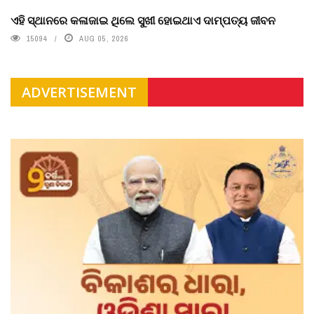
ଏହି ସ୍ଥାନରେ କଳାଜାଇ ଥିଲେ ସୁଖୀ ହୋଇଥାଏ ଦାମ୍ପତ୍ୟ ଜୀବନ
15094
AUG 05, 2026
ADVERTISEMENT