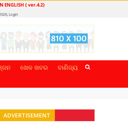
S IN ENGLISH ( ver.4.2)
2026,
Login
୍ଜନ
ଖେଳ ଖବର
ବାଣିଜ୍ୟ
ADVERTISEMENT