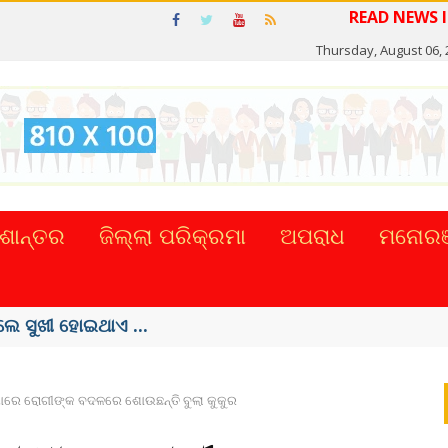
READ NEW
Thursday, August 06, 
ଶାନ୍ତର
ଜିଲ୍ଲା ପରିକ୍ରମା
ଅପରାଧ
ମନୋରଞ
ଲେ ସୁଖୀ ହୋଇଥାଏ ...
ୟାରେ ରୋଗୀଙ୍କ ବଦଳରେ ଶୋଉଛନ୍ତି ବୁଲା କୁକୁର