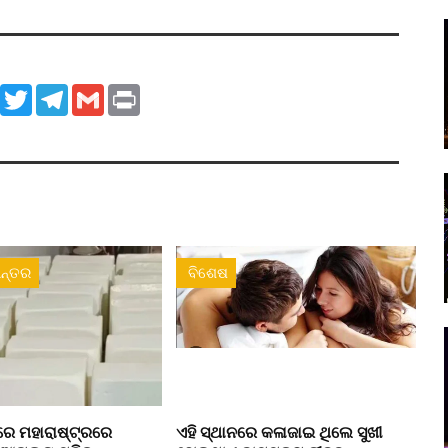
ook
WhatsApp
Twitter
Telegram
Gmail
Print
ନ୍ତର
ବିଶେଷ
େ ମହାରାଷ୍ଟ୍ରରେ
ଏହି ସ୍ଥାନରେ କଳାଜାଇ ଥିଲେ ସୁଖୀ