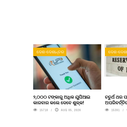
ଦେଶ-ଦେଶାନ୍ତର
ଦେଶ-ଦେଶା
୨,୦୦୦ ଟଙ୍କାରୁ ଅଧିକ ୟୁପିଆଇ
ଚତୁର୍ଥ ଥର 
କାରବାର କଲେ ଦେବେ ଶୁଳ୍କ!
ଅପରିବର୍ତ୍ତ
15718
AUG 05, 2026
15391