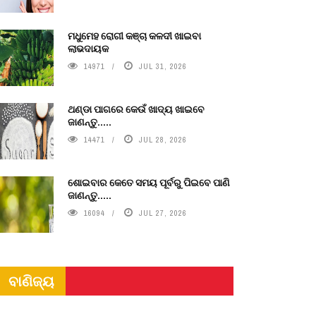
ମଧୁମେହ ରୋଗୀ କଞ୍ଚା କଳଦୀ ଖାଇବା
ଲାଭଦାୟକ
14971
JUL 31, 2026
ଥଣ୍ଡା ପାଗରେ କେଉଁ ଖାଦ୍ୟ ଖାଇବେ
ଜାଣନ୍ତୁ.....
14471
JUL 28, 2026
ଶୋଇବାର କେତେ ସମୟ ପୂର୍ବରୁ ପିଇବେ ପାଣି
ଜାଣନ୍ତୁ.....
16094
JUL 27, 2026
ବାଣିଜ୍ୟ