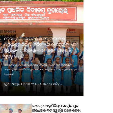
ବେଦାନ୍ତ ଆଲୁମିନିୟମ କୋଇଲା ଖଣି
ପ୍ରକଳ୍ପ ବିଦ୍ୟା ଜରିଆରେ ଝାରସୁଗୁଡ଼ା ଏବଂ
ସୁନ୍ଦରଗଡ଼ ଜିଲ୍ଲାରେ ଗ୍ରାମୀଣ ଶିକ୍ଷାକୁ
ସୁଦୃଢ଼ କରୁଛି
ପାଠପଢାକୁ ଉନ୍ନତ କରିବା, ଶିକ୍ଷକଙ୍କୁ ସମର୍ଥନ କରିବା ଏବଂ ଶିକ୍ଷାଗତ
ସମ୍ବଳକୁ ମଜବୁତ କରିବା ଦ୍ୱାରା ୨୫,୦୦୦ ଛାତ୍ରଛାତ୍ରୀ ଏହା ଦ୍ୱାରା ଉପକୃତ
ହୋଇଛନ୍ତି
ଭୁବନେଶ୍ୱର ୦୪/୦୮/୨୦୨୬ : ଭାରତର ସର୍ବବୃ ...
ବେଦାନ୍ତ ଆଲୁମିନିୟମ ସମର୍ଥିତ ଯୁବ
ତୀରନ୍ଦାଜ ୩ଟି ସ୍ୱର୍ଣ୍ଣ ପଦକ ଜିତିବା