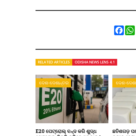
Faceb
RELATED ARTICLES
ODISHA NEWS LENS 4.1
ଦେଶ-ଦେଶାନ୍ତର
ଦେଶ-ଦେଶା
E20 ପେଟ୍ରୋଲ୍ ବନ୍ଦ କରି ଶୁଦ୍ଧ
ଛତିଶଗଡ଼ ପର