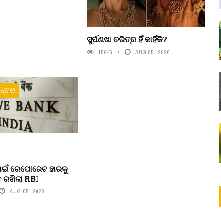
ସୁର୍ପଣଖା ଚରିତ୍ର ହିଁ କାହିଁକି?
15646
AUG 05, 2026
ନ୍ତର
ପାଇଁ ରେପୋରେଟ ହାରକୁ
ିତ ରଖିଲା RBI
AUG 05, 2026