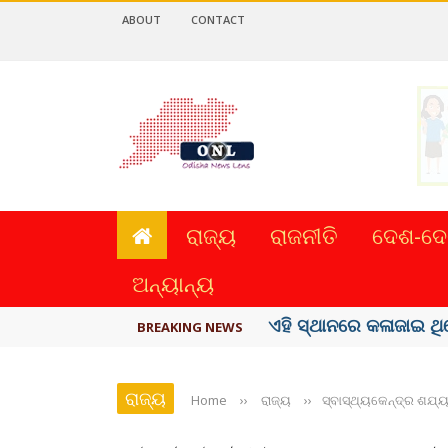
ABOUT
CONTACT
ରାଜ୍ୟ
ରାଜନୀତି
ଦେଶ-ଦେ
ଅନ୍ୟାନ୍ୟ
ଏହି ସ୍ଥାନରେ କଳାଜାଇ ଥି
BREAKING NEWS
ରାଜ୍ୟ
Home
››
ରାଜ୍ୟ
››
ସ୍ବାସ୍ଥ୍ୟକେନ୍ଦ୍ର ଶଯ୍