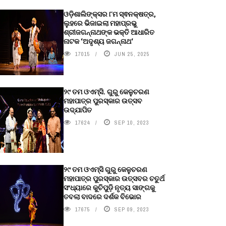
ଓଡ଼ିଶାଲିଙ୍କ୍ସର ୮ମ ସ୍ଵନକ୍ଷତ୍ର,
ଲୁହରେ ଭିଜାଇଲା ମହାପ୍ରଭୁ
ଶ୍ରୀଜଗନ୍ନାଥଙ୍କ ଭକ୍ତି ଆଧାରିତ
ନାଟକ ‘ଅଦୃଶ୍ୟ ଜଗନ୍ନାଥ‘
17015
JUN 25, 2025
୨୯ ତମ ଓଏମ୍‌ସି. ଗୁରୁ କେଳୁଚରଣ
ମହାପାତ୍ର ପୁରସ୍କାର ଉତ୍ସବ
ଉଦ୍‍ଯାପିତ
17624
SEP 10, 2023
୨୯ ତମ ଓଏମ୍‌ସି ଗୁରୁ କେଳୁଚରଣ
ମହାପାତ୍ର ପୁରସ୍କାର ଉତ୍ସବର ଚତୁର୍ଥ
ସଂଧ୍ୟାରେ କୁଚିପୁଡ଼ି ନୃତ୍ୟ ସାଙ୍ଗକୁ
ତବଲା ବାଦରେ ଦର୍ଶକ ବିଭୋର
17675
SEP 09, 2023