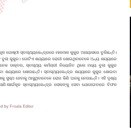
ୂଳ ଗୋଷ୍ଠୀ ସ୍ବାସ୍ଥ୍ୟକେନ୍ଦ୍ରରେ ମାଳମାଳ କୁକୁର ଅନାୟାସରେ ବୁଲିଛନ୍ତି।
ି ବୁଲା କୁକୁର। ଗୋଟିଏ ଶଯ୍ୟାରେ ରୋଗୀ ଶୋଇଥିବାବେଳେ ଅନ୍ୟ ଶଯ୍ୟାରେ
ଅନେକ ଡାକ୍ତର, ସ୍ବାସ୍ଥ୍ୟ କର୍ମଚାରୀ ନିୟୋଜିତ ଥିଲେ ମଧ୍ୟ ବୁଲା କୁକୁର
ବା ଶଯ୍ୟାରେ ଶୋଉଛନ୍ତି। ସ୍ବାସ୍ଥ୍ୟକେନ୍ଦ୍ର ଶଯ୍ୟାରେ କୁକୁର ଶୋଇବା
ସୁସ୍ଥ ହେବାକୁ ଆସୁଥିବାବେଳେ ରୋଗ କିଣି ଘରକୁ ନେଉଛନ୍ତି। ଏହି ଦୃଶ୍ୟ
ଲାଣି।ସାଇଁକୂଳ ସ୍ବାସ୍ଥ୍ୟକେନ୍ଦ୍ର ଲୋକଙ୍କୁ ସେବା ଯୋଗାଇବାରେ ବିଫଳ
ed by
Froala Editor