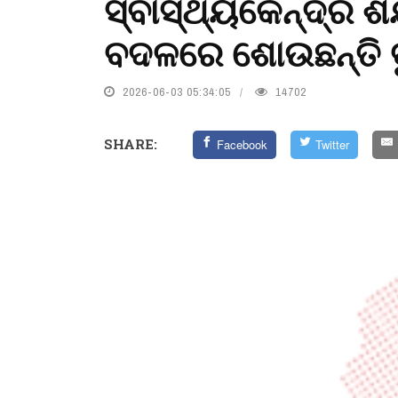
ସ୍ବାସ୍ଥ୍ୟକେନ୍ଦ୍ର 
ବଦଳରେ ଶୋଉଛନ୍ତି ବୁ
2026-06-03 05:34:05
14702
SHARE:
Facebook
Twitter