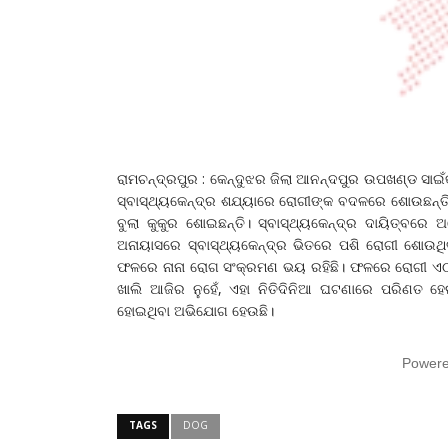
ରାମଚନ୍ଦ୍ରପୁର : କେନ୍ଦୁଝର ଜିଲା ଆନନ୍ଦପୁର ଉପଖଣ୍ଡ ସାଇଁକ
ସ୍ବାସ୍ଥ୍ୟକେନ୍ଦ୍ର ଶଯ୍ୟାରେ ରୋଗୀଙ୍କ ବଦଳରେ ଶୋଉଛନ୍ତ
ବୁଲା କୁକୁର ଶୋଇଛନ୍ତି। ସ୍ବାସ୍ଥ୍ୟକେନ୍ଦ୍ର ଦାୟିତ୍ବରେ 
ଅନାୟାସରେ ସ୍ବାସ୍ଥ୍ୟକେନ୍ଦ୍ର ଭିତରେ ପଶି ରୋଗୀ ଶୋଉଥି
ଫଳରେ ନାନା ରୋଗ ସଂକ୍ରମଣ ଭୟ ରହିଛି। ଫଳରେ ରୋଗୀ ଏଠାକୁ 
ଖାଲି ଆଜିର ନୁହେଁ, ଏହା ନିତିଦିନିଆ ଘଟଣାରେ ପରିଣତ ହେ
ହୋଇଥିବା ଅଭିଯୋଗ ‌ହେଉଛି।
Power
TAGS
DOG