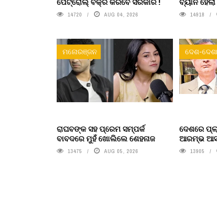
ପେଟ୍ରୋଲ୍ ବିକ୍ରି କରିବେ ସରକାର !
ବ୍ୟାନ ହେଲ
14720
AUG 04, 2026
14918
ମନୋରଞ୍ଜନ
ଦେଶ-ଦେଶା
ରାଘବଙ୍କ ସହ ପ୍ରେମ ସମ୍ପର୍କ
ଦେଶରେ ପ୍ଲା
ବାବଦରେ ମୁହଁ ଖୋଲିଲେ ଶେହନାଜ
ଆରମ୍ଭ ଆସନ୍
13475
AUG 05, 2026
13905