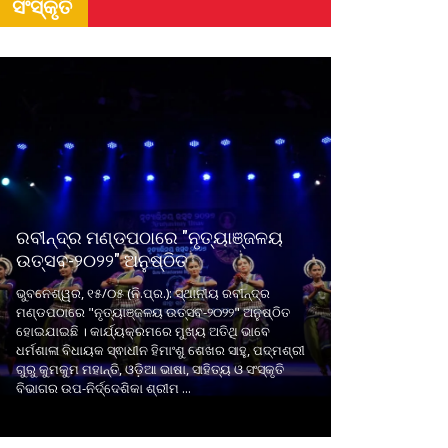
ସଂସ୍କୃତି
ରବୀନ୍ଦ୍ର ମଣ୍ଡପଠାରେ "ନୃତ୍ୟାଞ୍ଜଳୟ
ଉତ୍ସବ-୨୦୨୨" ଅନୁଷ୍ଠିତ
ଭୁବନେଶ୍ୱର, ୧୫/୦୫ (ନି.ପ୍ର.): ସ୍ଥାନୀୟ ରବୀନ୍ଦ୍ର
ମଣ୍ଡପଠାରେ "ନୃତ୍ୟାଞ୍ଜଳୟ ଉତ୍ସବ-୨୦୨୨" ଅନୁଷ୍ଠିତ
ହୋଇଯାଇଛି । କାର୍ଯ୍ୟକ୍ରମରେ ମୁଖ୍ୟ ଅତିଥି ଭାବେ
ଧର୍ମଶାଳା ବିଧାୟକ ସ୍ଵାଧୀନ ହିମାଂଶୁ ଶେଖର ସାହୁ, ପଦ୍ମଶ୍ରୀ
ଗୁରୁ କୁମକୁମ ମହାନ୍ତି, ଓଡ଼ିଆ ଭାଷା, ସାହିତ୍ୟ ଓ ସଂସ୍କୃତି
ବିଭାଗର ଉପ-ନିର୍ଦ୍ଦେଶିକା ଶ୍ରୀମ ...