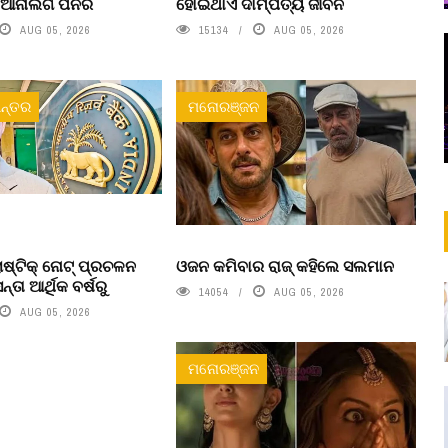
ା ଆନାଲଗ ପନିର
ହୋଇଥାଏ ଦାମ୍ପତ୍ୟ ଜୀବନ
AUG 05, 2026
15134
AUG 05, 2026
ନ୍ତର
ମନୋରଞ୍ଜନ
ଷ୍ଟିକ୍ ନୋଟ୍‌ ପ୍ରଚଳନ
ଓଜନ କମିବାର ରାଜ୍ କହିଲେ ସଲମାନ
ତା ଆର୍ଥିକ ବର୍ଷରୁ
14054
AUG 05, 2026
AUG 05, 2026
ମନୋରଞ୍ଜନ