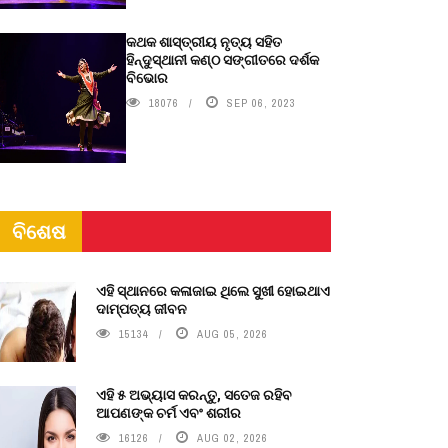
କଥକ ଶାସ୍ତ୍ରୀୟ ନୃତ୍ୟ ସହିତ
ହିନ୍ଦୁସ୍ଥାନୀ କଣ୍ଠ ସଙ୍ଗୀତରେ ଦର୍ଶକ
ବିଭୋର
18076
SEP 06, 2023
ବିଶେଷ
ଏହି ସ୍ଥାନରେ କଳାଜାଇ ଥିଲେ ସୁଖୀ ହୋଇଥାଏ
ଦାମ୍ପତ୍ୟ ଜୀବନ
15134
AUG 05, 2026
ଏହି ୫ ଅଭ୍ୟାସ କରନ୍ତୁ, ସତେଜ ରହିବ
ଆପଣଙ୍କ ଚର୍ମ ଏବଂ ଶରୀର
16126
AUG 02, 2026