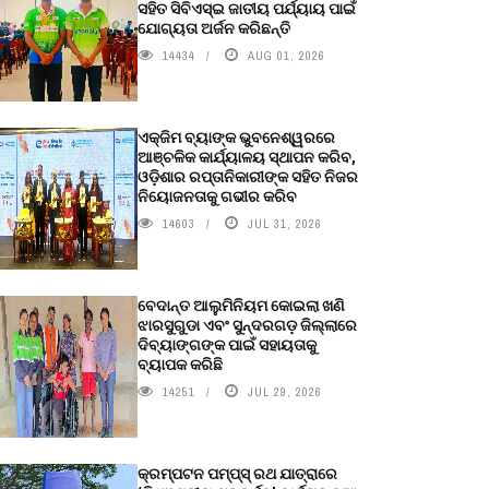
ସହିତ ସିବିଏସ୍ଇ ଜାତୀୟ ପର୍ଯ୍ୟାୟ ପାଇଁ
ଯୋଗ୍ୟତା ଅର୍ଜନ କରିଛନ୍ତି
14434
AUG 01, 2026
ଏକ୍ଜିମ ବ୍ୟାଙ୍କ ଭୁବନେଶ୍ୱରରେ
ଆଞ୍ଚଳିକ କାର୍ଯ୍ୟାଳୟ ସ୍ଥାପନ କରିବ,
ଓଡ଼ିଶାର ରପ୍ତାନିକାରୀଙ୍କ ସହିତ ନିଜର
ନିୟୋଜନତାକୁ ଗଭୀର କରିବ
14603
JUL 31, 2026
ବେଦାନ୍ତ ଆଲୁମିନିୟମ କୋଇଲା ଖଣି
ଝାରସୁଗୁଡା ଏବଂ ସୁନ୍ଦରଗଡ଼ ଜିଲ୍ଲାରେ
ଦିବ୍ୟାଙ୍ଗଙ୍କ ପାଇଁ ସହାୟତାକୁ
ବ୍ୟାପକ କରିଛି
14251
JUL 29, 2026
କ୍ରମ୍ପଟନ ପମ୍ପ୍‌ସ୍‌ ରଥ ଯାତ୍ରାରେ