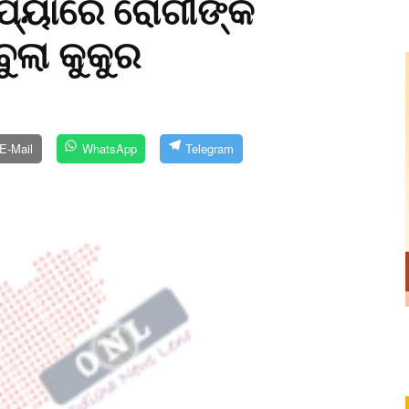
ଶଯ୍ୟାରେ ରୋଗୀଙ୍କ
ଲା କୁକୁର
E-Mail
WhatsApp
Telegram