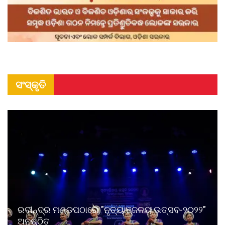
ସଂସ୍କୃତି
ରବୀନ୍ଦ୍ର ମଣ୍ଡପଠାରେ "ନୃତ୍ୟାଞ୍ଜଳୟ ଉତ୍ସବ-୨୦୨୨"
ଅନୁଷ୍ଠିତ