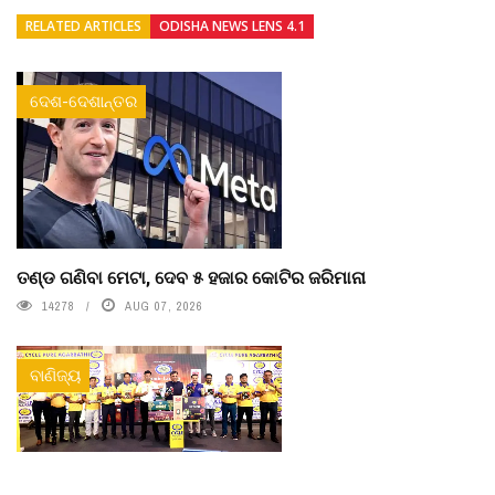
RELATED ARTICLES
ODISHA NEWS LENS 4.1
ଦେଶ-ଦେଶାନ୍ତର
ତଣ୍ଡ ଗଣିବା ମେଟା, ଦେବ ୫ ହଜାର କୋଟିର ଜରିମାନା
14278
AUG 07, 2026
ବାଣିଜ୍ୟ