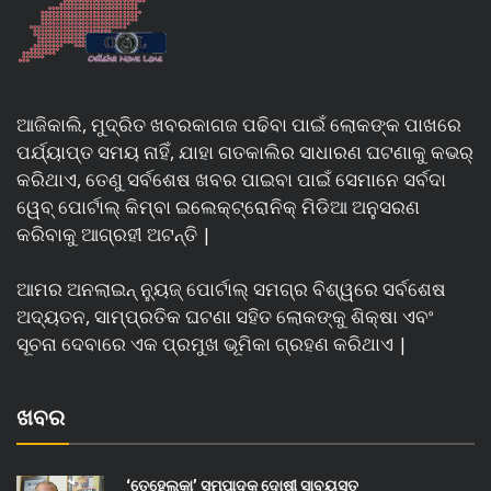
ଆଜିକାଲି, ମୁଦ୍ରିତ ଖବରକାଗଜ ପଢିବା ପାଇଁ ଲୋକଙ୍କ ପାଖରେ
ପର୍ଯ୍ୟାପ୍ତ ସମୟ ନାହିଁ, ଯାହା ଗତକାଲିର ସାଧାରଣ ଘଟଣାକୁ କଭର୍
କରିଥାଏ, ତେଣୁ ସର୍ବଶେଷ ଖବର ପାଇବା ପାଇଁ ସେମାନେ ସର୍ବଦା
ୱେବ୍ ପୋର୍ଟାଲ୍ କିମ୍ବା ଇଲେକ୍ଟ୍ରୋନିକ୍ ମିଡିଆ ଅନୁସରଣ
କରିବାକୁ ଆଗ୍ରହୀ ଅଟନ୍ତି |
ଆମର ଅନଲାଇନ୍ ନ୍ୟୁଜ୍ ପୋର୍ଟାଲ୍ ସମଗ୍ର ବିଶ୍ୱରେ ସର୍ବଶେଷ
ଅଦ୍ୟତନ, ସାମ୍ପ୍ରତିକ ଘଟଣା ସହିତ ଲୋକଙ୍କୁ ଶିକ୍ଷା ଏବଂ
ସୂଚନା ଦେବାରେ ଏକ ପ୍ରମୁଖ ଭୂମିକା ଗ୍ରହଣ କରିଥାଏ |
ଖବର
‘ତେହେଲକା’ ସମ୍ପାଦକ ଦୋଷୀ ସାବ୍ୟସ୍ତ