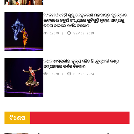
୨୯ ତମ ଓଏମ୍‌ସି ଗୁରୁ କେଳୁଚରଣ ମହାପାତ୍ର ପୁରସ୍କାର
ଉତ୍ସବର ଚତୁର୍ଥ ସଂଧ୍ୟାରେ କୁଚିପୁଡ଼ି ନୃତ୍ୟ ସାଙ୍ଗକୁ
ତବଲା ବାଦରେ ଦର୍ଶକ ବିଭୋର
17679
SEP 09, 2023
କଥକ ଶାସ୍ତ୍ରୀୟ ନୃତ୍ୟ ସହିତ ହିନ୍ଦୁସ୍ଥାନୀ କଣ୍ଠ
ସଙ୍ଗୀତରେ ଦର୍ଶକ ବିଭୋର
18079
SEP 06, 2023
ବିଶେଷ