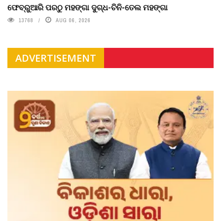
ଫେବ୍ରୁଆରି ପରଠୁ ମହଙ୍ଗା ଦୁଗ୍ଧ-ଚିନି-ତେଲ ମହଙ୍ଗା
13768
AUG 06, 2026
ADVERTISEMENT