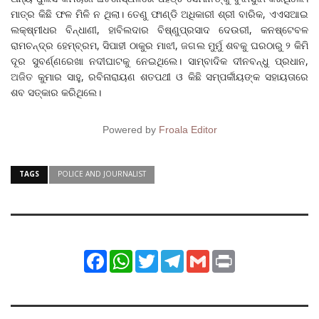
ମାତ୍ର କିଛି ଫଳ ମିଳି ନ ଥିଲା। ତେଣୁ ଫାଣ୍ଡି ଅଧିକାରୀ ଶ୍ରୀ ବାରିକ, ଏଏସଆଇ
ଲକ୍ଷ୍ମୀଧର ବିନ୍ଧାଣୀ, ହାବିଲଦାର ବିଷ୍ଣୁପ୍ରସାଦ ଦେଉରୀ, କନଷ୍ଟେବଳ
ରାମଚନ୍ଦ୍ର ହେମ୍ବ୍ରମ, ସିପାହୀ ଠାକୁର ମାଝୀ, ଜଗଲ ମୁର୍ମୁ ଶବକୁ ଘରଠାରୁ ୨ କିମି
ଦୂର ସୁବର୍ଣ୍ଣରେଖା ନଦୀଘାଟକୁ ନେଇଥିଲେ। ସାମ୍ବାଦିକ ଦୀନବନ୍ଧୁ ପ୍ରଧାନ,
ଅଜିତ କୁମାର ସାହୁ, ରବିନାରାୟଣ ଶତପଥୀ ଓ କିଛି ସମ୍ପର୍କୀୟଙ୍କ ସହାୟତାରେ
ଶବ ସତ୍କାର କରିଥିଲେ।
Powered by
Froala Editor
TAGS
POLICE AND JOURNALIST
Facebook
WhatsApp
Twitter
Telegram
Gmail
Print