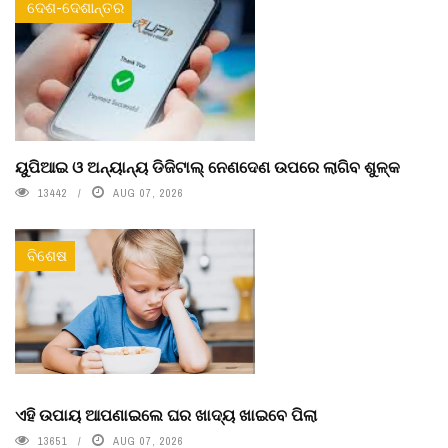
ଦେଶ-ଦେଶାନ୍ତର
ୟୁପିଆଇ ଓ ଅନ୍ୟାନ୍ୟ ଡିଜିଟାଲ୍ ନେଣଦେଣ ଉପରେ ଲାଗିବ ଶୁଳ୍କ
13442
AUG 07, 2026
ବିଶେଷ
ଏହି ଉପାୟ ଆପଣାଇଲେ ଘର ଖାଦ୍ୟ ଖାଇବେ ପିଲା
13651
AUG 07, 2026