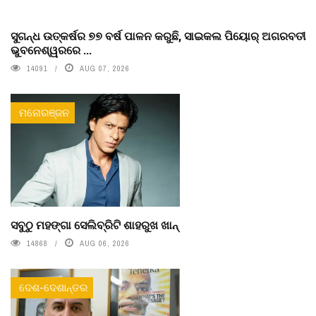
ସୁଗନ୍ଧ ଉତ୍କର୍ଷର ୭୭ ବର୍ଷ ପାଳନ କରୁଛି, ସାଇକଲ ପିୟୋର୍‌ ଅଗରବତୀ
ଭୁବନେଶ୍ୱରରେ ...
14091
AUG 07, 2026
ମନୋରଞ୍ଜନ
ସବୁଠୁ ମହଙ୍ଗା ସେଲିବ୍ରିଟି ଶାହରୁଖ ଖାନ୍
14868
AUG 06, 2026
ଦେଶ-ଦେଶାନ୍ତର