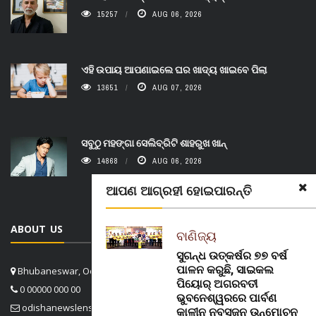
15257
AUG 06, 2026
ଏହି ଉପାୟ ଆପଣାଇଲେ ଘର ଖାଦ୍ୟ ଖାଇବେ ପିଲା
13651
AUG 07, 2026
ସବୁଠୁ ମହଙ୍ଗା ସେଲିବ୍ରିଟି ଶାହରୁଖ ଖାନ୍
14868
AUG 06, 2026
ଆପଣ ଆଗ୍ରହୀ ହୋଇପାରନ୍ତି
ABOUT US
ବାଣିଜ୍ୟ
ସୁଗନ୍ଧ ଉତ୍କର୍ଷର ୭୭ ବର୍ଷ
ପାଳନ କରୁଛି, ସାଇକଲ
Bhubaneswar, Odisha, India
ପିୟୋର୍‌ ଅଗରବତୀ
0 00000 000 00
ଭୁବନେଶ୍ୱରରେ ପାର୍ବଣ
odishanewslens@gmail.com
କାଳୀନ ନବସୃଜନ ଉନ୍ମୋଚନ