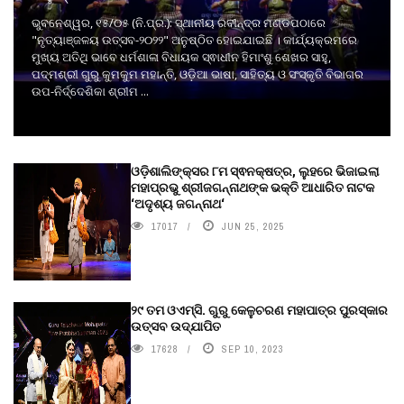
ଭୁବନେଶ୍ୱର, ୧୫/୦୫ (ନି.ପ୍ର.): ସ୍ଥାନୀୟ ରବୀନ୍ଦ୍ର ମଣ୍ଡପଠାରେ
"ନୃତ୍ୟାଞ୍ଜଳୟ ଉତ୍ସବ-୨୦୨୨" ଅନୁଷ୍ଠିତ ହୋଇଯାଇଛି । କାର୍ଯ୍ୟକ୍ରମରେ
ମୁଖ୍ୟ ଅତିଥି ଭାବେ ଧର୍ମଶାଳା ବିଧାୟକ ସ୍ଵାଧୀନ ହିମାଂଶୁ ଶେଖର ସାହୁ,
ପଦ୍ମଶ୍ରୀ ଗୁରୁ କୁମକୁମ ମହାନ୍ତି, ଓଡ଼ିଆ ଭାଷା, ସାହିତ୍ୟ ଓ ସଂସ୍କୃତି ବିଭାଗର
ଉପ-ନିର୍ଦ୍ଦେଶିକା ଶ୍ରୀମ ...
ଓଡ଼ିଶାଲିଙ୍କ୍ସର ୮ମ ସ୍ଵନକ୍ଷତ୍ର, ଲୁହରେ ଭିଜାଇଲା
ମହାପ୍ରଭୁ ଶ୍ରୀଜଗନ୍ନାଥଙ୍କ ଭକ୍ତି ଆଧାରିତ ନାଟକ
‘ଅଦୃଶ୍ୟ ଜଗନ୍ନାଥ‘
17017
JUN 25, 2025
୨୯ ତମ ଓଏମ୍‌ସି. ଗୁରୁ କେଳୁଚରଣ ମହାପାତ୍ର ପୁରସ୍କାର
ଉତ୍ସବ ଉଦ୍‍ଯାପିତ
17628
SEP 10, 2023