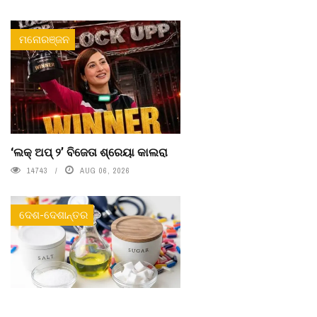
ମନୋରଞ୍ଜନ
‘ଲକ୍ ଅପ୍ ୨’ ବିଜେତା ଶ୍ରେୟା କାଲରା
14743
AUG 06, 2026
ଦେଶ-ଦେଶାନ୍ତର