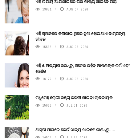
ଏହି ଉପାୟ ଆପଣାଇଲେ ଘର ଖାଦ୍ୟ ଖାଇବେ ପିଲା
13651
AUG 07, 2026
ଏହି ସ୍ଥାନରେ କଳାଜାଇ ଥିଲେ ସୁଖୀ ହୋଇଥାଏ ଦାମ୍ପତ୍ୟ
ଜୀବନ
15533
AUG 05, 2026
ଏହି ୫ ଅଭ୍ୟାସ କରନ୍ତୁ, ସତେଜ ରହିବ ଆପଣଙ୍କ ଚର୍ମ ଏବଂ
ଶରୀର
16172
AUG 02, 2026
ମଧୁମେହ ରୋଗୀ କଞ୍ଚା କଳଦୀ ଖାଇବା ଲାଭଦାୟକ
15026
JUL 31, 2026
ଥଣ୍ଡା ପାଗରେ କେଉଁ ଖାଦ୍ୟ ଖାଇବେ ଜାଣନ୍ତୁ.....
14518
JUL 28, 2026