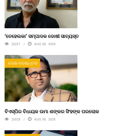
‘ତେହେଲକା’ ସମ୍ପାଦକ ଦୋଷୀ ସାବ୍ୟସ୍ତ
15257
AUG 06, 2026
ଦେଶ-ଦେଶାନ୍ତର
ବିଏସ୍‌ପିର ବିଧାୟକ ଉମା ଶଙ୍କର ସିଂହଙ୍କ ପରଲୋକ
15029
AUG 06, 2026