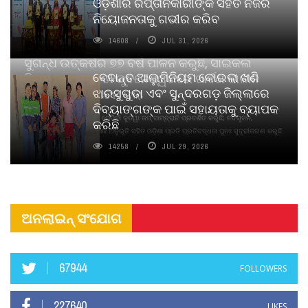
ଓଡ଼ିଶାର ରପ୍ତାନିକାରୀଙ୍କ ସହିତ ନିଜର
ନିୟୋଜନତାକୁ ଗଭୀର କରିବ
14608
JUL 31, 2026
ସୁଗନ୍ଧ ଉତ୍କର୍ଷର ୭୭ ବର୍ଷ ପାଳନ କରୁଛି, ସାଇକଲ
ବେଦାନ୍ତ ଆଲୁମିନିୟମ କୋଇଲା ଖଣି
ପିୟୋର୍‌ ଅଗରବତୀ ଭୁବନେଶ୍ୱରରେ ପାର୍ବଣ କାଳୀନ
ଝାରସୁଗୁଡା ଏବଂ ସୁନ୍ଦରଗଡ଼ ଜିଲ୍ଲାରେ
ନବସୃଜନ ଉନ୍ମୋଚନ କଲା
ଦିବ୍ୟାଙ୍ଗଙ୍କ ପାଇଁ ସହାୟତାକୁ ବ୍ୟାପକ
ବାଉଁଶ ବିହୀନ କଠିନ ଧୂପ ଏବଂ ମେଦିନୀ ଜୁଡୱା କପ୍‌ ସାମ୍ବ୍ରାନି ପ୍ରଦର୍ଶିତ କରୁଛି; ନବସୃଜନ,
କରିଛି
ଦୀର୍ଘସ୍ଥାୟିତା ଏବଂ ଆଧ୍ୟାତ୍ମିକ ଅନୁଭୂତି ସହିତ ଓଡ଼ିଶା ପ୍ରତି ପ୍ରତିବଦ୍ଧତା ପୁନଃ ସୁଦୃଢୀକରଣ କରୁଛି
14258
JUL 29, 2026
ଅନଲାଇନ୍ ସଂଯୋଗ
67944
FOLLOWERS
227640
LIKES