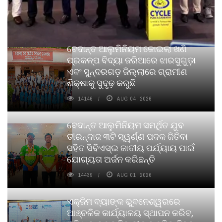
ବେଦାନ୍ତ ଆଲୁମିନିୟମ କୋଇଲା ଖଣି
ପ୍ରକଳ୍ପ ବିଦ୍ୟା ଜରିଆରେ ଝାରସୁଗୁଡ଼ା
ଏବଂ ସୁନ୍ଦରଗଡ଼ ଜିଲ୍ଲାରେ ଗ୍ରାମୀଣ
ଶିକ୍ଷାକୁ ସୁଦୃଢ଼ କରୁଛି
14146
AUG 04, 2026
ବେଦାନ୍ତ ଆଲୁମିନିୟମ ସମର୍ଥିତ ଯୁବ
ତୀରନ୍ଦାଜ ୩ଟି ସ୍ୱର୍ଣ୍ଣ ପଦକ ଜିତିବା
ସହିତ ସିବିଏସ୍ଇ ଜାତୀୟ ପର୍ଯ୍ୟାୟ ପାଇଁ
ଯୋଗ୍ୟତା ଅର୍ଜନ କରିଛନ୍ତି
14439
AUG 01, 2026
ଏକ୍ଜିମ ବ୍ୟାଙ୍କ ଭୁବନେଶ୍ୱରରେ
ଆଞ୍ଚଳିକ କାର୍ଯ୍ୟାଳୟ ସ୍ଥାପନ କରିବ,