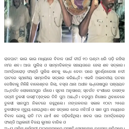
ରାଜଘାଟ: ଭାଇ ଭାଇ ମଧ୍ୟରେ ବିବାଦ ପାଇଁ ଦୀର୍ଘ ୧୦ ଘଣ୍ଟା ଧରି ପଡ଼ି ରହିଲା
ମା’ର ଶବ। ଆଉ ପୁଲିସ ଓ ସାମ୍ବାଦିକଙ୍କ ସହାୟତାରେ ହେଲା ଶବ ସତ୍କାର।
ଅମର୍ଦ୍ଦାରୋଡ଼ ଫାଣ୍ଡି ପୁଲିସ ଶବକୁ କାନ୍ଧ ଦେବା ପରେ ସୁବର୍ଣ୍ଣରେଖା ନଦୀ
ଘାଟରେ ସ୍ଥାନୀୟ ସାମ୍ବାଦିକ ସତ୍କାର କରିଛନ୍ତି। ଏଭଳି ଅଭାବନୀୟ ଘଟଣା
ଦେଖିବାକୁ ମିଳିଛି ବାଲେଶ୍ବର ଜିଲା, ବସ୍ତା ଥାନା ଅଧୀନ ସନ୍ତୋଷପୁର ପଞ୍ଚାୟତ
ଅନ୍ତର୍ଗତ ଲୋକନାଥପୁର ଗାଁରେ। ସୂଚନା ଅନୁସାରେ; ସ୍ବର୍ଗତ ବଂଶୀଧର ଦାସଙ୍କ
ପତ୍ନୀ ତୁଳସୀ ଦାସ(୮୦)ଙ୍କର ତିନି ପୁଅ ଅଛନ୍ତି। ବଡ଼ପୁଅ ନିଖୋଜ ଥିବାବେଳେ
ତୁଳସୀ ସାନପୁଅ ନିକଟରେ ରହୁଥିଲେ। ମଙ୍ଗଳବାର ସକାଳ ୧୦ଟା ୨୫ରେ
ତୁଳସୀଙ୍କ ମୃତ୍ୟୁ ହୋଇଥିଲା। ଶବ ସତ୍କାର ନେଇ ମଝିଆଁ ଓ ସାନ ପୁଅ ମଧ୍ୟରେ
ବିବାଦ ଯୋଗୁ ରାତି ୮ଟା ଯାଏଁ ଶବ ପଡ଼ିରହିଥିଲା। ଖବର ପାଇ ଅମର୍ଦ୍ଦାରୋଡ଼
ଫାଣ୍ଡି ଅଧିକାରୀ ବିଜୟ କୁମାର ବାରିକ ଓ
ଅନ୍ୟ ପୁଲିସ କର୍ମଚାରୀ ଘଟଣାସ୍ଥଳରେ ପହଞ୍ଚି ସେମାନଙ୍କୁ ବୁଝାସୁଝା କରିଥିଲେ।