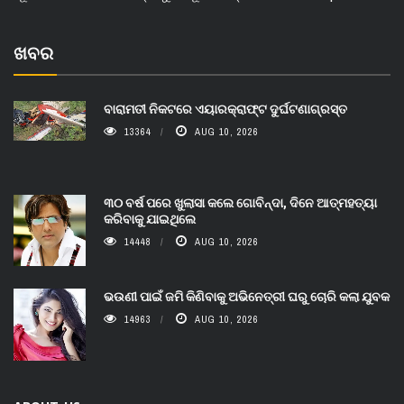
ଖବର
ବାରାମତୀ ନିକଟରେ ଏୟାରକ୍ରାଫ୍ଟ ଦୁର୍ଘଟଣାଗ୍ରସ୍ତ
13364
AUG 10, 2026
୩୦ ବର୍ଷ ପରେ ଖୁଲାସା କଲେ ଗୋବିନ୍ଦା, ଦିନେ ଆତ୍ମହତ୍ୟା
କରିବାକୁ ଯାଇଥିଲେ
14448
AUG 10, 2026
ଭଉଣୀ ପାଇଁ ଜମି କିଣିବାକୁ ଅଭିନେତ୍ରୀ ଘରୁ ଚୋରି କଲା ଯୁବକ
14963
AUG 10, 2026