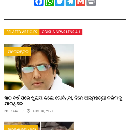
RELATED ARTICLES
ODISHA NEWS LENS 4.1
ମନୋରଞ୍ଜନ
୩୦ ବର୍ଷ ପରେ ଖୁଲାସା କଲେ ଗୋବିନ୍ଦା, ଦିନେ ଆତ୍ମହତ୍ୟା କରିବାକୁ
ଯାଇଥିଲେ
14448
AUG 10, 2026
ଦେଶ-ଦେଶାନ୍ତର