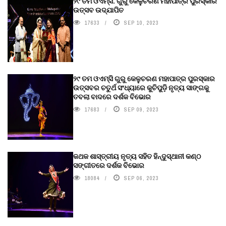
୨୯ ତମ ଓଏମ୍‌ସି. ଗୁରୁ କେଳୁଚରଣ ମହାପାତ୍ର ପୁରସ୍କାର
ଉତ୍ସବ ଉଦ୍‍ଯାପିତ
17633
SEP 10, 2023
୨୯ ତମ ଓଏମ୍‌ସି ଗୁରୁ କେଳୁଚରଣ ମହାପାତ୍ର ପୁରସ୍କାର
ଉତ୍ସବର ଚତୁର୍ଥ ସଂଧ୍ୟାରେ କୁଚିପୁଡ଼ି ନୃତ୍ୟ ସାଙ୍ଗକୁ
ତବଲା ବାଦରେ ଦର୍ଶକ ବିଭୋର
17683
SEP 09, 2023
କଥକ ଶାସ୍ତ୍ରୀୟ ନୃତ୍ୟ ସହିତ ହିନ୍ଦୁସ୍ଥାନୀ କଣ୍ଠ
ସଙ୍ଗୀତରେ ଦର୍ଶକ ବିଭୋର
18084
SEP 06, 2023