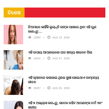
ବିଶେଷ
ଝିଅମାନେ କାହିଁକି ଲୁଚାନ୍ତି ତାଙ୍କ ପାଖରେ ଥିବା ଏହି ଗୁଣ
ଜାଣନ୍ତୁ....
13892
AUG 10, 2026
ଏହି ଉପାୟ ଆପଣାଇଲେ ଘର ଖାଦ୍ୟ ଖାଇବେ ପିଲା
14241
AUG 07, 2026
ଏହି ସ୍ଥାନରେ କଳାଜାଇ ଥିଲେ ସୁଖୀ ହୋଇଥାଏ ଦାମ୍ପତ୍ୟ
ଜୀବନ
15827
AUG 05, 2026
ଏହି ୫ ଅଭ୍ୟାସ କରନ୍ତୁ, ସତେଜ ରହିବ ଆପଣଙ୍କ ଚର୍ମ ଏବଂ
ଶରୀର