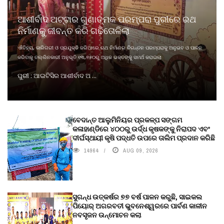
ଆଶୀର୍ବାଦ ଅଟ୍ଟାର ଗୁଣାତ୍ମକ ପରମ୍ପରା ପୁରୀରେ ରଥ
ନିର୍ମାଣକୁ ଜୀବନ୍ତ କରି ଗଢିତୋଳିଲା
ଐତିହ୍ୟ, କାରିଗରୀ ଓ ପ୍ରଯୁକ୍ତି ଜରିଆରେ ଋଥ ନିର୍ମାଣର ଚିରନ୍ତନ ପରମ୍ପରାକୁ ଅନୁଭବ ଓ ପାଳନ
କରିବାକୁ ତଲ୍ଲିନକାରୀ ଅନୁଭୂତି ୧୩,୭୫୦ରୁ ଅଧିକ ଭକ୍ତଙ୍କୁ ସମର୍ଥ କରାଇଲା
ପୁରୀ : ଆଇଟିସିର ଆଶୀର୍ବାଦ ଅ ...
ବେଦାନ୍ତ ଆଲୁମିନିୟର ପ୍ରକଳ୍ପ ସଙ୍ଗମ
କଳାହାଣ୍ଡିରେ ୪୦୦ରୁ ଉର୍ଦ୍ଧ କୃଷକଙ୍କୁ ନିରାପଦ ଏବଂ
ଦୀର୍ଘସ୍ଥାୟୀ କୃଷି ପଦ୍ଧତି ଉପରେ ତାଲିମ ପ୍ରଦାନ କରିଛି
14964
AUG 09, 2026
ସୁଗନ୍ଧ ଉତ୍କର୍ଷର ୭୭ ବର୍ଷ ପାଳନ କରୁଛି, ସାଇକଲ
ପିୟୋର୍‌ ଅଗରବତୀ ଭୁବନେଶ୍ୱରରେ ପାର୍ବଣ କାଳୀନ
ନବସୃଜନ ଉନ୍ମୋଚନ କଲା