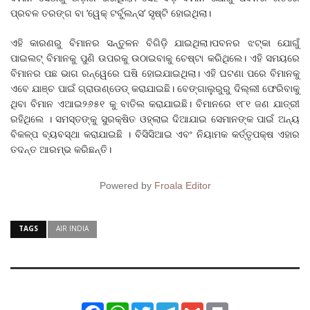
ପ୍ରବଳ ତରଙ୍ଗ ବା ‘ୱେକ୍ ଟର୍ବୁଲନ୍ସ’ ସୃଷ୍ଟି ହୋଇଥିଲା।
ଏହି କାରଣରୁ ବିମାନର ସନ୍ତୁଳନ ବିଗିଡ଼ି ଯାଇଥିଲା।ପବନର ଝଟ୍‌କା ଯୋଗୁଁ
ପାଇଲଟ୍ ବିମାନକୁ ପୁଣି ଉପରକୁ ଉଠାଇବାକୁ ଚେଷ୍ଟା କରିଥିଲେ। ଏହି ସମୟରେ
ବିମାନର ପଛ ଭାଗ ରନ୍‌ୱେରେ ଘଷି ହୋଇଯାଇଥିଲା। ଏହି ଘଟଣା ପରେ ବିମାନକୁ
ଏବେ ଯାଞ୍ଚ ପାଇଁ ଗ୍ରାଉଣ୍ଡେଡ୍ କରାଯାଇଛି। ବେଙ୍ଗାଲୁରୁରୁ ଦିଲ୍ଲୀ ଫେରିବାକୁ
ଥିବା ବିମାନ ଏଆଇ୨୬୫୧ କୁ ବାତିଲ କରାଯାଇଛି। ବିମାନରେ ୧୮୧ ଜଣ ଯାତ୍ରୀ
ରହିଥିଲେ । ସମସ୍ତଙ୍କୁ ସୁରକ୍ଷିତ ଓହ୍ଲାଇ ଦିଆଯାଇ ସେମାନଙ୍କ ପାଇଁ ଅନ୍ୟ
ବିକଳ୍ପ ବ୍ୟବସ୍ଥା କରାଯାଇଛି । ବିସିସିଆଇ ଏବଂ ନିୟାମକ କର୍ତ୍ତୃପକ୍ଷ ଏହାର
ତଦନ୍ତ ଆରମ୍ଭ କରିଛନ୍ତି।
Powered by
Froala Editor
TAGS
AIR INDIA
Facebook
WhatsApp
Twitter
Telegram
Gmail
Print