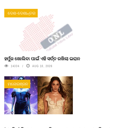
ଦେଶ-ଦେଶାନ୍ତର
ହର୍ମୁଜ ଖୋଲିବା ପାଇଁ ଏହି ସର୍ତ୍ତ ରଖିଲା ଇରାନ
14334
AUG 10, 2026
ମନୋରଞ୍ଜନ