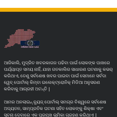
ଆଜିକାଲି, ମୁଦ୍ରିତ ଖବରକାଗଜ ପଢିବା ପାଇଁ ଲୋକଙ୍କ ପାଖରେ
ପର୍ଯ୍ୟାପ୍ତ ସମୟ ନାହିଁ, ଯାହା ଗତକାଲିର ସାଧାରଣ ଘଟଣାକୁ କଭର୍
କରିଥାଏ, ତେଣୁ ସର୍ବଶେଷ ଖବର ପାଇବା ପାଇଁ ସେମାନେ ସର୍ବଦା
ୱେବ୍ ପୋର୍ଟାଲ୍ କିମ୍ବା ଇଲେକ୍ଟ୍ରୋନିକ୍ ମିଡିଆ ଅନୁସରଣ
କରିବାକୁ ଆଗ୍ରହୀ ଅଟନ୍ତି |
ଆମର ଅନଲାଇନ୍ ନ୍ୟୁଜ୍ ପୋର୍ଟାଲ୍ ସମଗ୍ର ବିଶ୍ୱରେ ସର୍ବଶେଷ
ଅଦ୍ୟତନ, ସାମ୍ପ୍ରତିକ ଘଟଣା ସହିତ ଲୋକଙ୍କୁ ଶିକ୍ଷା ଏବଂ
ସୂଚନା ଦେବାରେ ଏକ ପ୍ରମୁଖ ଭୂମିକା ଗ୍ରହଣ କରିଥାଏ |