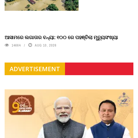
ଆସାମରେ ଲଗାତାର ବନ୍ୟା: ୧୦୦ ରେ ପହଞ୍ଚିଲା ମୃତ୍ୟୁସଂଖ୍ୟା
14664
AUG 10, 2026
ADVERTISEMENT