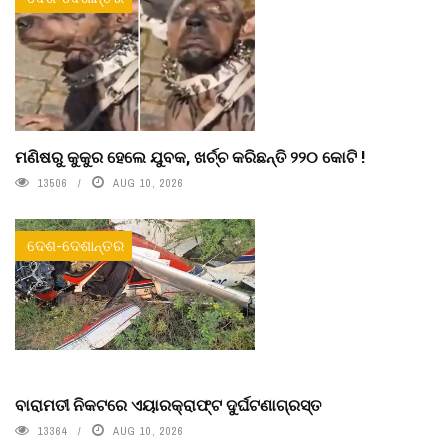
ମଣିଷରୁ କୁକୁର ହେଲେ ଯୁବକ, ଖର୍ଚ୍ଚ କରିଛନ୍ତି ୨୨୦ କୋଟି !
13506
AUG 10, 2026
ଦେଶ-ଦେଶାନ୍ତର
ବାରାମତୀ ନିକଟରେ ଏୟାରକ୍ରାଫ୍ଟ ଦୁର୍ଘଟଣାଗ୍ରସ୍ତ
13364
AUG 10, 2026