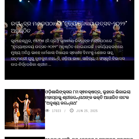
ରବୀନ୍ଦ୍ର ମଣ୍ଡପଠାରେ "ନୃତ୍ୟାଞ୍ଜଳୟ ଉତ୍ସବ-୨୦୨୨"
ଅନୁଷ୍ଠିତ
ଭୁବନେଶ୍ୱର, ୧୫/୦୫ (ନି.ପ୍ର.): ସ୍ଥାନୀୟ ରବୀନ୍ଦ୍ର ମଣ୍ଡପଠାରେ
"ନୃତ୍ୟାଞ୍ଜଳୟ ଉତ୍ସବ-୨୦୨୨" ଅନୁଷ୍ଠିତ ହୋଇଯାଇଛି । କାର୍ଯ୍ୟକ୍ରମରେ
ମୁଖ୍ୟ ଅତିଥି ଭାବେ ଧର୍ମଶାଳା ବିଧାୟକ ସ୍ଵାଧୀନ ହିମାଂଶୁ ଶେଖର ସାହୁ,
ପଦ୍ମଶ୍ରୀ ଗୁରୁ କୁମକୁମ ମହାନ୍ତି, ଓଡ଼ିଆ ଭାଷା, ସାହିତ୍ୟ ଓ ସଂସ୍କୃତି ବିଭାଗର
ଉପ-ନିର୍ଦ୍ଦେଶିକା ଶ୍ରୀମ ...
ଓଡ଼ିଶାଲିଙ୍କ୍ସର ୮ମ ସ୍ଵନକ୍ଷତ୍ର, ଲୁହରେ ଭିଜାଇଲା
ମହାପ୍ରଭୁ ଶ୍ରୀଜଗନ୍ନାଥଙ୍କ ଭକ୍ତି ଆଧାରିତ ନାଟକ
‘ଅଦୃଶ୍ୟ ଜଗନ୍ନାଥ‘
17023
JUN 25, 2025