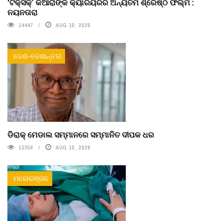
‘ଟକ୍ସିକ୍’ କିଆରାଙ୍କ କ୍ୟାରିୟରର ଅନ୍ୟତମ ଶ୍ରେଷ୍ଠ ଫିଲ୍ମ :
ନୟନତାରା
14447
AUG 10, 2026
ଦେଶ-ଦେଶାନ୍ତର
ଡିରାକ୍ ମେଡାଲ ସମ୍ମାନରେ ସମ୍ମାନିତ ଦୀପକ ଧର
13356
AUG 10, 2026
ମନୋରଞ୍ଜନ