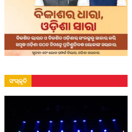
ସଂସ୍କୃତି