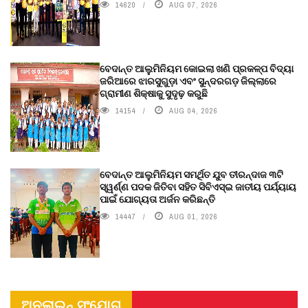
14620
AUG 07, 2026
ବେଦାନ୍ତ ଆଲୁମିନିୟମ କୋଇଲା ଖଣି ପ୍ରକଳ୍ପ ବିଦ୍ୟା
ଜରିଆରେ ଝାରସୁଗୁଡ଼ା ଏବଂ ସୁନ୍ଦରଗଡ଼ ଜିଲ୍ଲାରେ
ଗ୍ରାମୀଣ ଶିକ୍ଷାକୁ ସୁଦୃଢ଼ କରୁଛି
14154
AUG 04, 2026
ବେଦାନ୍ତ ଆଲୁମିନିୟମ ସମର୍ଥିତ ଯୁବ ତୀରନ୍ଦାଜ ୩ଟି
ସ୍ୱର୍ଣ୍ଣ ପଦକ ଜିତିବା ସହିତ ସିବିଏସ୍ଇ ଜାତୀୟ ପର୍ଯ୍ୟାୟ
ପାଇଁ ଯୋଗ୍ୟତା ଅର୍ଜନ କରିଛନ୍ତି
14447
AUG 01, 2026
ଅନଲାଇନ୍ ସଂଯୋଗ