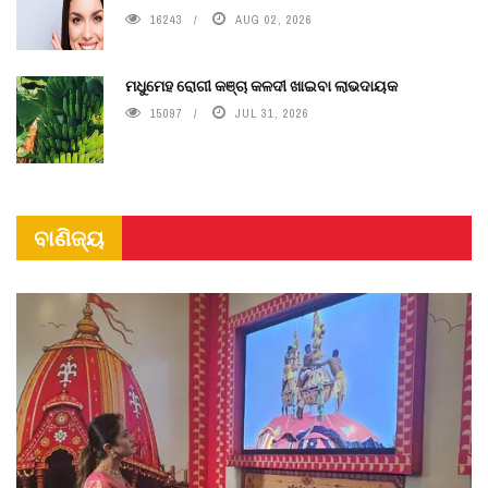
16243
AUG 02, 2026
ମଧୁମେହ ରୋଗୀ କଞ୍ଚା କଳଦୀ ଖାଇବା ଲାଭଦାୟକ
15097
JUL 31, 2026
ବାଣିଜ୍ୟ