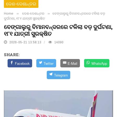
ଦେଶ-ଦେଶାନ୍ତର
Home
››
ଦେଶ-ଦେଶାନ୍ତର
››
ବେଙ୍ଗାଲୁରୁ ବିମାନବନ୍ଦରରେ ଟଳିଲା ବଡ଼
ଦୁର୍ଘଟଣା, ୧୮୧ ଯାତ୍ରୀ ସୁରକ୍ଷିତ
ବେଙ୍ଗାଲୁରୁ ବିମାନବନ୍ଦରରେ ଟଳିଲା ବଡ଼ ଦୁର୍ଘଟଣା,
୧୮୧ ଯାତ୍ରୀ ସୁରକ୍ଷିତ
2026-05-21 13:58:13
14090
SHARE:
Facebook
Twitter
E-Mail
WhatsApp
Telegram