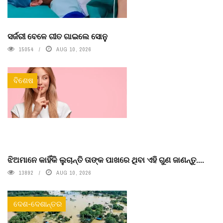
ସର୍ଜରୀ ବେଳେ ଗୀତ ଗାଇଲେ ସୋନୁ
15054
AUG 10, 2026
ବିଶେଷ
ଝିଅମାନେ କାହିଁକି ଲୁଚାନ୍ତି ତାଙ୍କ ପାଖରେ ଥିବା ଏହି ଗୁଣ ଜାଣନ୍ତୁ....
13892
AUG 10, 2026
ଦେଶ-ଦେଶାନ୍ତର