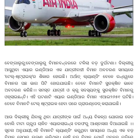
ବେଙ୍ଗାଲୁରୁ:ବେଙ୍ଗାଲୁରୁ ବିମାନବନ୍ଦରରେ ଟଳିଲା ବଡ଼ ଦୁର୍ଘଟଣା। ଦିଲ୍ଲୀରୁ
ଆସୁଥିବା ଏୟାର ଇଣ୍ଡିଆର ଏକ ଯାତ୍ରୀବାହୀ ବିମାନ ଅବତରଣ ସମୟରେ
‘ଟେଲ୍-ଷ୍ଟ୍ରାଇକ୍’ର ଶିକାର ହୋଇଛି। ଅର୍ଥାତ୍ ଲ୍ୟାଣ୍ଡିଂ ବେଳେ ରନ୍‌ୱେରେ
ବିମାନର ପଛ ଭାଗ ପିଟି ହୋଇଯାଇଛି। ତେବେ ବିମାନଟି ସୁରକ୍ଷିତ ଭାବେ
ଅବତରଣ କରିଛି।। ସମସ୍ତ ଯାତ୍ରୀ ଓ କ୍ରୁ ସଦସ୍ୟଙ୍କୁ ସୁରକ୍ଷିତ ବିମାନରୁ
ଓହ୍ଲାଇଛନ୍ତି। ଏହି ଘଟଣାଟି ଏୟାର ଇଣ୍ଡିଆର ବିମାନ ଏଆଇ୨୬୫୧ ଘଟିଛି।
ତେବେ ବିମାନଟି ଟେଲ୍ ଷ୍ଟ୍ରାଇକ ହେବା ପରେ ଗ୍ରାଉଣ୍ଡେଡ୍ କରାଯାଇଛି।
ଆଉ ଦିଲ୍ଲୀକୁ ଯିବାକୁ ଥିବା ଯାତ୍ରୀଙ୍କ ପାଇଁ ଅନ୍ୟ ବିକଳ୍ପ ଯୋଗାଇ ଦେବ
ବୋଲି ଟାଟା ଗ୍ରୁପ ଚାଳିତ ଏୟାରଲାଇନ୍ସ ତରଫରୁ ଆଶ୍ବାସନା ଦିଆଯାଇଛି ।।
ସୂଚନା ଅନୁଯାୟୀ,ଏହି ବିମାନଟି ଲ୍ୟାଣ୍ଡିଂ କରୁଥିବା ସମୟରେ ଅନ୍ୟ ଏକ ବଡ଼
ବିମାନ ସେଠାରୁ ଉଡ଼ାଣ ଭରିଥିଲା। ସେହି ବଡ଼ ବିମାନ ଯୋଗୁଁ ପବନର ଗତିରେ