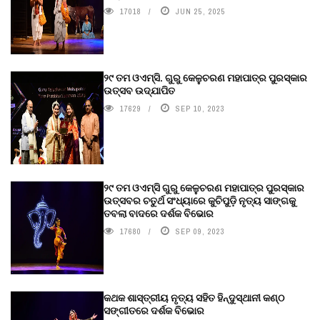
17018
JUN 25, 2025
୨୯ ତମ ଓଏମ୍‌ସି. ଗୁରୁ କେଳୁଚରଣ ମହାପାତ୍ର ପୁରସ୍କାର
ଉତ୍ସବ ଉଦ୍‍ଯାପିତ
17629
SEP 10, 2023
୨୯ ତମ ଓଏମ୍‌ସି ଗୁରୁ କେଳୁଚରଣ ମହାପାତ୍ର ପୁରସ୍କାର
ଉତ୍ସବର ଚତୁର୍ଥ ସଂଧ୍ୟାରେ କୁଚିପୁଡ଼ି ନୃତ୍ୟ ସାଙ୍ଗକୁ
ତବଲା ବାଦରେ ଦର୍ଶକ ବିଭୋର
17680
SEP 09, 2023
କଥକ ଶାସ୍ତ୍ରୀୟ ନୃତ୍ୟ ସହିତ ହିନ୍ଦୁସ୍ଥାନୀ କଣ୍ଠ
ସଙ୍ଗୀତରେ ଦର୍ଶକ ବିଭୋର