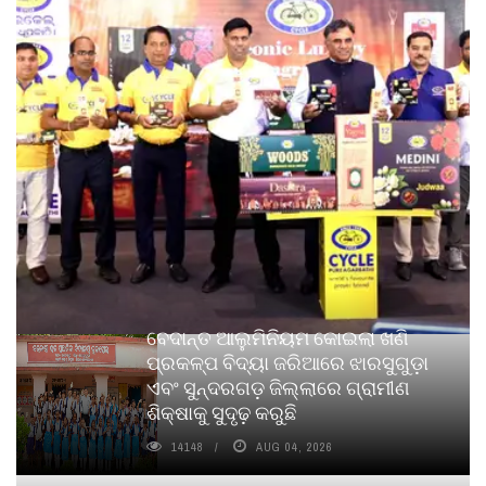
ବେଦାନ୍ତ ଆଲୁମିନିୟମ କୋଇଲା ଖଣି
ପ୍ରକଳ୍ପ ବିଦ୍ୟା ଜରିଆରେ ଝାରସୁଗୁଡ଼ା
ଏବଂ ସୁନ୍ଦରଗଡ଼ ଜିଲ୍ଲାରେ ଗ୍ରାମୀଣ
ଶିକ୍ଷାକୁ ସୁଦୃଢ଼ କରୁଛି
14148
AUG 04, 2026