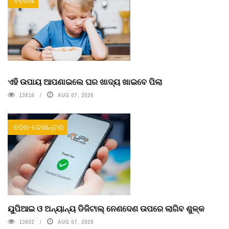
ବିଶେଷ
ଏହି ଉପାୟ ଆପଣାଇଲେ ଘର ଖାଦ୍ୟ ଖାଇବେ ପିଲା
13816
AUG 07, 2026
ଦେଶ-ଦେଶାନ୍ତର
ୟୁପିଆଇ ଓ ଅନ୍ୟାନ୍ୟ ଡିଜିଟାଲ୍ ନେଣଦେଣ ଉପରେ ଲାଗିବ ଶୁଳ୍କ
13602
AUG 07, 2026