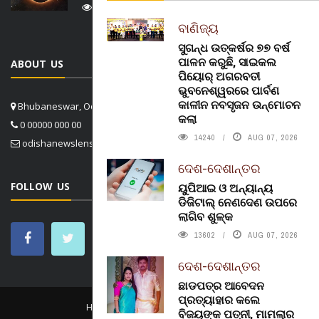
14568
AUG 08, 2026
ବାଣିଜ୍ୟ
ସୁଗନ୍ଧ ଉତ୍କର୍ଷର ୭୭ ବର୍ଷ
ପାଳନ କରୁଛି, ସାଇକଲ
ABOUT US
ପିୟୋର୍‌ ଅଗରବତୀ
ଭୁବନେଶ୍ୱରରେ ପାର୍ବଣ
କାଳୀନ ନବସୃଜନ ଉନ୍ମୋଚନ
Bhubaneswar, Odisha, India
କଲା
0 00000 000 00
14240
AUG 07, 2026
odishanewslens@gmail.com
ଦେଶ-ଦେଶାନ୍ତର
FOLLOW US
ୟୁପିଆଇ ଓ ଅନ୍ୟାନ୍ୟ
ଡିଜିଟାଲ୍ ନେଣଦେଣ ଉପରେ
ଲାଗିବ ଶୁଳ୍କ
13602
AUG 07, 2026
ଦେଶ-ଦେଶାନ୍ତର
ଛାଡପତ୍ର ଆବେଦନ
ପ୍ରତ୍ୟାହାର କଲେ
HOME
CONTACT US
ABOUT US
ବିଜୟଙ୍କ ପତ୍ନୀ, ମାମଲାର