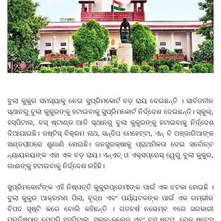
ବୁଲା କୁକୁର ସମସ୍ୟାକୁ ନେଇ ସୁପ୍ରିମକୋର୍ଟ ବଡ଼ ରାୟ ଦେଇଛନ୍ତି । ସାର୍ବଜନୀନ
ସ୍ଥାନରୁ ବୁଲା କୁକୁରଙ୍କୁ ହଟାଇବାକୁ ସୁପ୍ରିମକୋର୍ଟ ନିର୍ଦ୍ଦେଶ ଦେଇଛନ୍ତି। ସ୍କୁଲ୍,
ହସ୍ପିଟାଲ, ବସ୍ ଷ୍ଟାଣ୍ଡ ଆଦି ସ୍ଥାନରୁ ବୁଲା କୁକୁରଙ୍କୁ ହଟାଇବାକୁ ନିର୍ଦ୍ଦେଶ
ଦିଆଯାଇଛି। ଜଷ୍ଟିସ୍ ବିକ୍ରମ ନାଥ, ସନ୍ଦିପ ମେହେଟ୍ଟା, ଏନ୍ ବି ଅଞ୍ଜାରିଆଙ୍କ
ଖଣ୍ଡପୀଠରେ ଶୁଣାଣି ହୋଇଛି। ଜନସୁରକ୍ଷାକୁ ପ୍ରାଥମିକତା ଦେଇ ସର୍ବୋଚ୍ଚ
ନ୍ୟାୟଳୟଙ୍କ ଏହା ଏକ ବଡ଼ ରାୟ। ଏନ୍ଏଚ୍ ଓ ଏକ୍ସପ୍ରେସ୍ ୱେରୁ ବୁଲା କୁକୁର,
ଗାଈଙ୍କୁ ହଟାଇବାକୁ ନିର୍ଦ୍ଦେଶ ରହିଛି।
ସୁପ୍ରିମକୋର୍ଟଙ୍କ ଏହି ନିଷ୍ପତ୍ତି କୁକୁରପ୍ରେମୀଙ୍କ ପାଇଁ ଏକ ଝଟକା ହୋଇଛି ।
ବୁଲା କୁକୁର ଆକ୍ରମଣ ପିଲା, ବୃଦ୍ଧ ଏବଂ ପର୍ଯ୍ୟଟକଙ୍କ ପାଇଁ ଏକ ଗମ୍ଭୀର
ବିପଦ ସୃଷ୍ଟି କରେ ବୋଲି କହିଛନ୍ତି । ଗତବର୍ଷ ନଭେମ୍ବ ୭ରେ ସରକାରୀ
ପ୍ରତିଷ୍ଠାନ ଯେପରି ହସ୍ପିଟାଲ, ସ୍କୁଲ-କଲେଜ ଏବଂ ବସ୍ ଷ୍ଟପ, ରେଳ ଷ୍ଟେସ