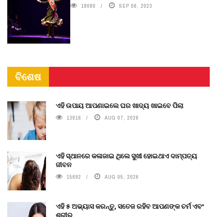
18080
SEP 06, 2023
ବିଶେଷ
ଏହି ଉପାୟ ଆପଣାଇଲେ ଘର ଖାଦ୍ୟ ଖାଇବେ ପିଲା
13816
AUG 07, 2026
ଏହି ସ୍ଥାନରେ କଳାଜାଇ ଥିଲେ ସୁଖୀ ହୋଇଥାଏ ଦାମ୍ପତ୍ୟ
ଜୀବନ
15692
AUG 05, 2026
ଏହି ୫ ଅଭ୍ୟାସ କରନ୍ତୁ, ସତେଜ ରହିବ ଆପଣଙ୍କ ଚର୍ମ ଏବଂ
ଶରୀର