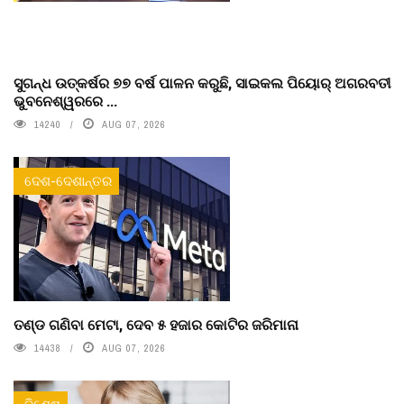
ସୁଗନ୍ଧ ଉତ୍କର୍ଷର ୭୭ ବର୍ଷ ପାଳନ କରୁଛି, ସାଇକଲ ପିୟୋର୍‌ ଅଗରବତୀ
ଭୁବନେଶ୍ୱରରେ ...
14240
AUG 07, 2026
ଦେଶ-ଦେଶାନ୍ତର
ତଣ୍ଡ ଗଣିବା ମେଟା, ଦେବ ୫ ହଜାର କୋଟିର ଜରିମାନା
14438
AUG 07, 2026