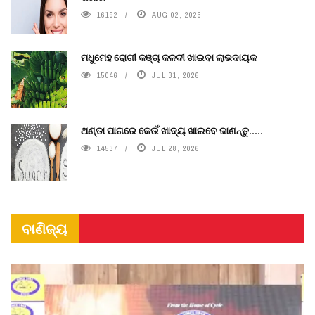
16192
AUG 02, 2026
ମଧୁମେହ ରୋଗୀ କଞ୍ଚା କଳଦୀ ଖାଇବା ଲାଭଦାୟକ
15046
JUL 31, 2026
ଥଣ୍ଡା ପାଗରେ କେଉଁ ଖାଦ୍ୟ ଖାଇବେ ଜାଣନ୍ତୁ.....
14537
JUL 28, 2026
ବାଣିଜ୍ୟ