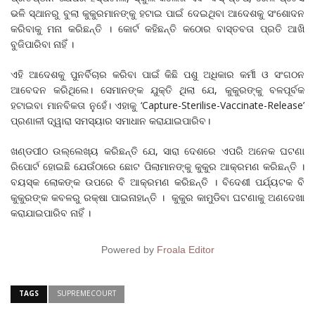
ଭଳି ସ୍ଥାନରୁ ବୁଲା କୁକୁରମାନଙ୍କୁ ହଟାଇ ପାଇଁ ଦେଇଥିବା ଆଦେଶକୁ ସଂଶୋଦନ
କରିବାକୁ ମନା କରିଛନ୍ତି । କୋର୍ଟ କହିଛନ୍ତି କଠୋର ବାସ୍ତବତା ପ୍ରତି ଆଖି
ବୁଜିପାରିବା ନାହିଁ ।
ଏହି ଆଦେଶକୁ ପୁନର୍ବିଚାର କରିବା ପାଇଁ କିଛି ପଶୁ ଅଧିକାର କର୍ମୀ ଓ ସଂଗଠନ
ଆବେଦନ କରିଥିଲେ। ସେମାନଙ୍କ ଯୁକ୍ତି ଥିଲା ଯେ, କୁକୁରଙ୍କୁ ବଳପୂର୍ବକ
ହଟାଇବା ମାନବିକତା ନୁହେଁ। ଏହାକୁ ‘Capture-Sterilise-Vaccinate-Release’
ପ୍ରଣାଳୀ ଦ୍ୱାରା ସମସ୍ୟାର ସମାଧାନ କରାଯାଇପାରିବ।
ଖଣ୍ଡପୀଠ ଉଲ୍ଲେଖ୍ୟ କରିଛନ୍ତି ଯେ, ସାରା ଦେଶରେ ଏପରି ଅନେକ ଘଟଣା
ରିପୋର୍ଟ ହୋଇଛି ଯେଉଁଠାରେ ଛୋଟ ପିଲାମାନଙ୍କୁ କୁକୁର ଆକ୍ରମଣ କରିଛନ୍ତି ।
ବୟସ୍କ ଲୋକଙ୍କ ଉପରେ ବି ଆକ୍ରମଣ କରିଛନ୍ତି । ବିଦେଶୀ ପର୍ଯ୍ୟଟକ ବି
କୁକୁରଙ୍କ କବଳରୁ ରକ୍ଷା ପାଇନାହାନ୍ତି । କୁକୁର କାମୁଡିବା ଘଟଣାକୁ ଅଣଦେଖା
କରାଯାଇପାରିବ ନାହିଁ ।
Powered by
Froala Editor
TAGS
SUPREMECOURT