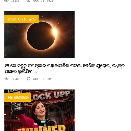
15189
AUG 06, 2026
ଦେଶ-ଦେଶାନ୍ତର
୧୨ ରେ ସବୁଠୁ ଚମତ୍କାର ମହାଜାଗତିକ ଘଟଣା ଦେଖିବ ୟୁରୋପ, ଚନ୍ଦ୍ର
ପଛରେ ଲୁଚିଯିବ ...
14568
AUG 08, 2026
ମନୋରଞ୍ଜନ