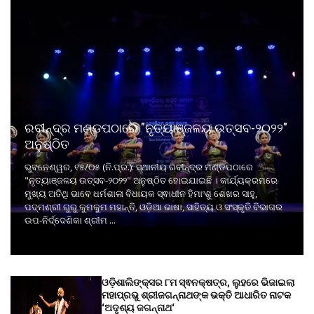
ରବୀନ୍ଦ୍ର ମଣ୍ଡପଠାରେ "ନୃତ୍ୟାଞ୍ଜଳୟ ଉତ୍ସବ-୨୦୨୨"
ଅନୁଷ୍ଠିତ
ଭୁବନେଶ୍ୱର, ୧୫/୦୫ (ନି.ପ୍ର.): ସ୍ଥାନୀୟ ରବୀନ୍ଦ୍ର ମଣ୍ଡପଠାରେ
"ନୃତ୍ୟାଞ୍ଜଳୟ ଉତ୍ସବ-୨୦୨୨" ଅନୁଷ୍ଠିତ ହୋଇଯାଇଛି । କାର୍ଯ୍ୟକ୍ରମରେ
ମୁଖ୍ୟ ଅତିଥି ଭାବେ ଧର୍ମଶାଳା ବିଧାୟକ ସ୍ଵାଧୀନ ହିମାଂଶୁ ଶେଖର ସାହୁ,
ପଦ୍ମଶ୍ରୀ ଗୁରୁ କୁମକୁମ ମହାନ୍ତି, ଓଡ଼ିଆ ଭାଷା, ସାହିତ୍ୟ ଓ ସଂସ୍କୃତି ବିଭାଗର
ଉପ-ନିର୍ଦ୍ଦେଶିକା ଶ୍ରୀମ ...
ଓଡ଼ିଶାଲିଙ୍କ୍ସର ୮ମ ସ୍ଵନକ୍ଷତ୍ର, ଲୁହରେ ଭିଜାଇଲା
ମହାପ୍ରଭୁ ଶ୍ରୀଜଗନ୍ନାଥଙ୍କ ଭକ୍ତି ଆଧାରିତ ନାଟକ
‘ଅଦୃଶ୍ୟ ଜଗନ୍ନାଥ‘