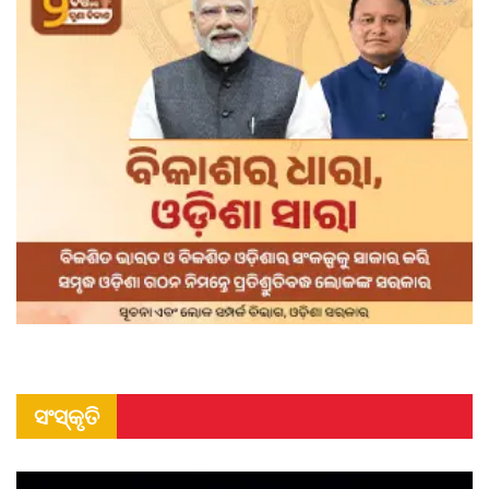
ସଂସ୍କୃତି