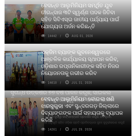
ବେଦାନ୍ତ ଆଲୁମିନିୟମ ସମର୍ଥିତ ଯୁବ
ତୀରନ୍ଦାଜ ୩ଟି ସ୍ୱର୍ଣ୍ଣ ପଦକ ଜିତିବା
ସହିତ ସିବିଏସ୍ଇ ଜାତୀୟ ପର୍ଯ୍ୟାୟ ପାଇଁ
ଯୋଗ୍ୟତା ଅର୍ଜନ କରିଛନ୍ତି
14442
AUG 01, 2026
ଏକ୍ଜିମ ବ୍ୟାଙ୍କ ଭୁବନେଶ୍ୱରରେ
ଆଞ୍ଚଳିକ କାର୍ଯ୍ୟାଳୟ ସ୍ଥାପନ କରିବ,
ଓଡ଼ିଶାର ରପ୍ତାନିକାରୀଙ୍କ ସହିତ ନିଜର
ନିୟୋଜନତାକୁ ଗଭୀର କରିବ
14610
JUL 31, 2026
ସୁଗନ୍ଧ ଉତ୍କର୍ଷର ୭୭ ବର୍ଷ ପାଳନ କରୁଛି, ସାଇକଲ
ବେଦାନ୍ତ ଆଲୁମିନିୟମ କୋଇଲା ଖଣି
ପିୟୋର୍‌ ଅଗରବତୀ ଭୁବନେଶ୍ୱରରେ ପାର୍ବଣ କାଳୀନ
ଝାରସୁଗୁଡା ଏବଂ ସୁନ୍ଦରଗଡ଼ ଜିଲ୍ଲାରେ
ନବସୃଜନ ଉନ୍ମୋଚନ କଲା
ଦିବ୍ୟାଙ୍ଗଙ୍କ ପାଇଁ ସହାୟତାକୁ ବ୍ୟାପକ
ବାଉଁଶ ବିହୀନ କଠିନ ଧୂପ ଏବଂ ମେଦିନୀ ଜୁଡୱା କପ୍‌ ସାମ୍ବ୍ରାନି ପ୍ରଦର୍ଶିତ କରୁଛି; ନବସୃଜନ,
କରିଛି
ଦୀର୍ଘସ୍ଥାୟିତା ଏବଂ ଆଧ୍ୟାତ୍ମିକ ଅନୁଭୂତି ସହିତ ଓଡ଼ିଶା ପ୍ରତି ପ୍ରତିବଦ୍ଧତା ପୁନଃ ସୁଦୃଢୀକରଣ କରୁଛି
14261
JUL 29, 2026