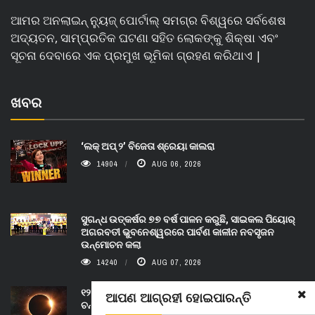
ଆମର ଅନଲାଇନ୍ ନ୍ୟୁଜ୍ ପୋର୍ଟାଲ୍ ସମଗ୍ର ବିଶ୍ୱରେ ସର୍ବଶେଷ
ଅଦ୍ୟତନ, ସାମ୍ପ୍ରତିକ ଘଟଣା ସହିତ ଲୋକଙ୍କୁ ଶିକ୍ଷା ଏବଂ
ସୂଚନା ଦେବାରେ ଏକ ପ୍ରମୁଖ ଭୂମିକା ଗ୍ରହଣ କରିଥାଏ |
ଖବର
‘ଲକ୍ ଅପ୍ ୨’ ବିଜେତା ଶ୍ରେୟା କାଲରା
14904
AUG 06, 2026
ସୁଗନ୍ଧ ଉତ୍କର୍ଷର ୭୭ ବର୍ଷ ପାଳନ କରୁଛି, ସାଇକଲ ପିୟୋର୍‌
ଅଗରବତୀ ଭୁବନେଶ୍ୱରରେ ପାର୍ବଣ କାଳୀନ ନବସୃଜନ
ଉନ୍ମୋଚନ କଲା
14240
AUG 07, 2026
୧୨ ରେ ସବୁଠୁ ଚମତ୍କାର ମହାଜାଗତିକ ଘଟଣା ଦେଖିବ ୟୁରୋପ,
ଆପଣ ଆଗ୍ରହୀ ହୋଇପାରନ୍ତି
ଚନ୍ଦ୍ର ପଛରେ ଲୁଚିଯିବ ସୂର୍ଯ୍ୟ