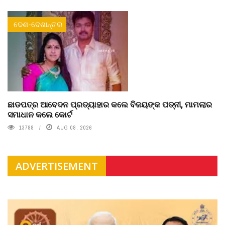
ଦେଶ-ଦେଶାନ୍ତର
ଛାଡପତ୍ର ଆବେଦନ ପ୍ରତ୍ୟାହାର କଲେ ବିଜୟଙ୍କ ପତ୍ନୀ, ମାମଲାର
ସମାଧାନ କଲେ କୋର୍ଟ
13788
AUG 08, 2026
ADVERTISEMENT