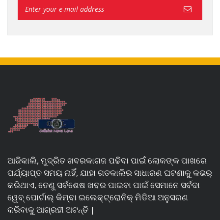
ଆଜିକାଲି, ମୁଦ୍ରିତ ଖବରକାଗଜ ପଢିବା ପାଇଁ ଲୋକଙ୍କ ପାଖରେ
ପର୍ଯ୍ୟାପ୍ତ ସମୟ ନାହିଁ, ଯାହା ଗତକାଲିର ସାଧାରଣ ଘଟଣାକୁ କଭର୍
କରିଥାଏ, ତେଣୁ ସର୍ବଶେଷ ଖବର ପାଇବା ପାଇଁ ସେମାନେ ସର୍ବଦା
ୱେବ୍ ପୋର୍ଟାଲ୍ କିମ୍ବା ଇଲେକ୍ଟ୍ରୋନିକ୍ ମିଡିଆ ଅନୁସରଣ
କରିବାକୁ ଆଗ୍ରହୀ ଅଟନ୍ତି |