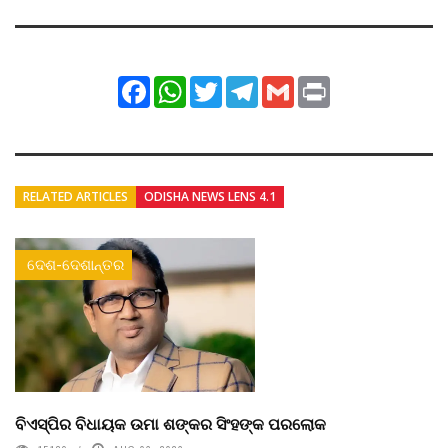
Facebook
WhatsApp
Twitter
Telegram
Gmail
Print
RELATED ARTICLES
ODISHA NEWS LENS 4.1
ଦେଶ-ଦେଶାନ୍ତର
ବିଏସ୍‌ପିର ବିଧାୟକ ଉମା ଶଙ୍କର ସିଂହଙ୍କ ପରଲୋକ