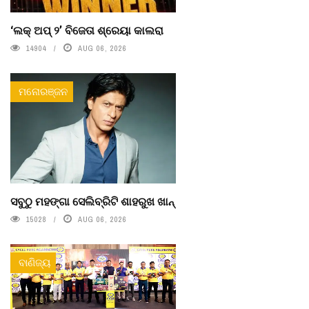
‘ଲକ୍ ଅପ୍ ୨’ ବିଜେତା ଶ୍ରେୟା କାଲରା
14904
AUG 06, 2026
ମନୋରଞ୍ଜନ
ସବୁଠୁ ମହଙ୍ଗା ସେଲିବ୍ରିଟି ଶାହରୁଖ ଖାନ୍
15028
AUG 06, 2026
ବାଣିଜ୍ୟ