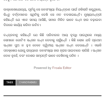
ଉଲ୍ଲେଖଯୋଗ୍ୟ, ପୂର୍ବରୁ ସେ ଜନସଂଖ୍ୟା ନିୟନ୍ତ୍ରଣ ପାଇଁ ଓକିଲାତି କରୁଥିଲେ,
କିନ୍ତୁ ବର୍ତ୍ତମାନର ସ୍ଥିତିକୁ ଦେଖି ସେ ମତ ବଦଳାଇଛନ୍ତି। ମୁଖ୍ୟମନ୍ତ୍ରୀ
କହିଛନ୍ତି ଯେ ଏବେ ସମୟ ଆସିଛି, ସମାଜ ମିଳିତ ଭାବେ ଜନ୍ମ ହାର ବଢ଼ାଇବା
ଦିଗରେ କାର୍ଯ୍ୟ କରିବା ଉଚିତ।
ଚନ୍ଦ୍ରବାବୁ କହିଛନ୍ତି ଯେ କିଛି ପରିବାରର ଆୟ ବୃଦ୍ଧି ପାଇଥିଲେ ମଧ୍ୟ
ସେମାନେ ଗୋଟିଏ ସନ୍ତାନ ଜନ୍ମ ଦେବାକୁ ଚାହୁଁଛନ୍ତି । କିଛି ଲୋକ ଯଦି ପ୍ରଥମ
ସନ୍ତାନ ପୁଅ ନ ହୁଏ ତେବେ ଦ୍ୱିତୀୟ ସନ୍ତାନ ଜନ୍ମ ଦେଉଛନ୍ତି । ଏଭଳି
ପଦକ୍ଷେପ ଯୋଗୁ ରାଜ୍ୟରେ ଜନସଂଖ୍ୟା ହାର ହ୍ରାସ ପାଇବାରେ ଲାଗିଛି । ସନ୍ତାନ
ବୋଝ ନୁହେଁ, ବରଂ ଦେଶର ସମ୍ପତ୍ତି ଭାବେ ଦେଖିବାକୁ ପଡିବ ।
Powered by
Froala Editor
TAGS
CHANDRABABU