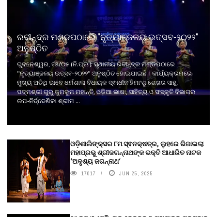
ରବୀନ୍ଦ୍ର ମଣ୍ଡପଠାରେ "ନୃତ୍ୟାଞ୍ଜଳୟ ଉତ୍ସବ-୨୦୨୨"
ଅନୁଷ୍ଠିତ
ଭୁବନେଶ୍ୱର, ୧୫/୦୫ (ନି.ପ୍ର.): ସ୍ଥାନୀୟ ରବୀନ୍ଦ୍ର ମଣ୍ଡପଠାରେ
"ନୃତ୍ୟାଞ୍ଜଳୟ ଉତ୍ସବ-୨୦୨୨" ଅନୁଷ୍ଠିତ ହୋଇଯାଇଛି । କାର୍ଯ୍ୟକ୍ରମରେ
ମୁଖ୍ୟ ଅତିଥି ଭାବେ ଧର୍ମଶାଳା ବିଧାୟକ ସ୍ଵାଧୀନ ହିମାଂଶୁ ଶେଖର ସାହୁ,
ପଦ୍ମଶ୍ରୀ ଗୁରୁ କୁମକୁମ ମହାନ୍ତି, ଓଡ଼ିଆ ଭାଷା, ସାହିତ୍ୟ ଓ ସଂସ୍କୃତି ବିଭାଗର
ଉପ-ନିର୍ଦ୍ଦେଶିକା ଶ୍ରୀମ ...
ଓଡ଼ିଶାଲିଙ୍କ୍ସର ୮ମ ସ୍ଵନକ୍ଷତ୍ର, ଲୁହରେ ଭିଜାଇଲା
ମହାପ୍ରଭୁ ଶ୍ରୀଜଗନ୍ନାଥଙ୍କ ଭକ୍ତି ଆଧାରିତ ନାଟକ
‘ଅଦୃଶ୍ୟ ଜଗନ୍ନାଥ‘
17017
JUN 25, 2025