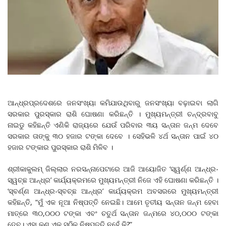
ଆନ୍ଧ୍ରପ୍ରଦେଶରେ ଜନସଂଖ୍ୟା କମିଯାଉଥିବାରୁ ଜନସଂଖ୍ୟା ବଢ଼ାଇବା ଲାଗି
ସରକାର ପୁରସ୍କାର ରାଶି ଘୋଷଣା କରିଛନ୍ତି । ମୁଖ୍ୟମନ୍ତ୍ରୀ ଚନ୍ଦ୍ରବାବୁ
ନାଇଡୁ କହିଛନ୍ତି ଏଣିକି ରାଜ୍ୟରେ ଯେଉଁ ପରିବାର ୩ୟ ସନ୍ତାନ ଜନ୍ମ ଦେବେ
ସରକାର ତାଙ୍କୁ ୩୦ ହଜାର ଟଙ୍କା ଦେବେ । ସେହିଭଳି ୪ର୍ଥ ସନ୍ତାନ ପାଇଁ ୪୦
ହଜାର ଟଙ୍କାର ପୁରସ୍କାର ରାଶି ମିଳିବ ।
ଶ୍ରୀକାକୁଲମ୍ ଜିଲ୍ଲାର ନରସନ୍ନାପେଟାରେ ଆଜି ଆୟୋଜିତ ‘ସ୍ୱର୍ଣ୍ଣ ଆନ୍ଧ୍ର-
ସ୍ୱଚ୍ଛ ଆନ୍ଧ୍ର’ କାର୍ଯ୍ୟକ୍ରମରେ ମୁଖ୍ୟମନ୍ତ୍ରୀ ନିଜେ ଏହି ଘୋଷଣା କରିଛନ୍ତି ।
‘ସ୍ବର୍ଣ୍ଣ ଆନ୍ଧ୍ର-ସ୍ବଚ୍ଛ ଆନ୍ଧ୍ର’ କାର୍ଯ୍ୟକ୍ରମ ଅବସରରେ ମୁଖ୍ୟମନ୍ତ୍ରୀ
କହିଛନ୍ତି, “ମୁଁ ଏକ ନୂଆ ନିଷ୍ପତ୍ତି ନେଇଛି। ଆମେ ତୃତୀୟ ସନ୍ତାନ ଜନ୍ମ ହେବା
ମାତ୍ରେ ୩୦,୦୦୦ ଟଙ୍କା ଏବଂ ଚତୁର୍ଥ ସନ୍ତାନ ଜନ୍ମରେ ୪୦,୦୦୦ ଟଙ୍କା
ଦେବୁ। ଏହା କଣ ଏକ ସଠିକ ନିଷ୍ପତ୍ତି ନୁହେଁ କି?”