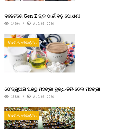
ବଜେଟରେ Gen Z ଙ୍କ ପାଇଁ ବଡ଼ ଘୋଷଣା
14904
AUG 06, 2026
ଦେଶ-ଦେଶାନ୍ତର
ଫେବ୍ରୁଆରି ପରଠୁ ମହଙ୍ଗା ଦୁଗ୍ଧ-ଚିନି-ତେଲ ମହଙ୍ଗା
13526
AUG 06, 2026
ଦେଶ-ଦେଶାନ୍ତର