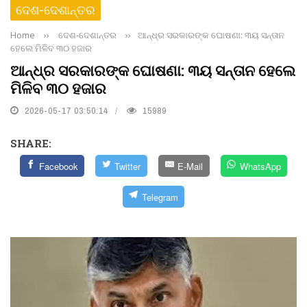
ଦେଶ-ଦେଶାନ୍ତର
Home
››
ଦେଶ-ଦେଶାନ୍ତର
››
ଆନ୍ଧ୍ର ସରକାରଙ୍କ ଘୋଷଣା: ୩ୟ ସନ୍ତାନ
ହେଲେ ମିଳିବ ୩୦ ହଜାର
ଆନ୍ଧ୍ର ସରକାରଙ୍କ ଘୋଷଣା: ୩ୟ ସନ୍ତାନ ହେଲେ
ମିଳିବ ୩୦ ହଜାର
2026-05-17 03:50:14
15989
SHARE:
Facebook
Twitter
E-Mail
WhatsApp
Telegram