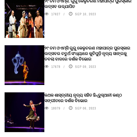
୨୯ ତମ ଓଏମ୍‌ସି. ଗୁରୁ କେଳୁଚରଣ ମହାପାତ୍ର ପୁରସ୍କାର
ଉତ୍ସବ ଉଦ୍‍ଯାପିତ
17627
SEP 10, 2023
୨୯ ତମ ଓଏମ୍‌ସି ଗୁରୁ କେଳୁଚରଣ ମହାପାତ୍ର ପୁରସ୍କାର
ଉତ୍ସବର ଚତୁର୍ଥ ସଂଧ୍ୟାରେ କୁଚିପୁଡ଼ି ନୃତ୍ୟ ସାଙ୍ଗକୁ
ତବଲା ବାଦରେ ଦର୍ଶକ ବିଭୋର
17678
SEP 09, 2023
କଥକ ଶାସ୍ତ୍ରୀୟ ନୃତ୍ୟ ସହିତ ହିନ୍ଦୁସ୍ଥାନୀ କଣ୍ଠ
ସଙ୍ଗୀତରେ ଦର୍ଶକ ବିଭୋର
18079
SEP 06, 2023