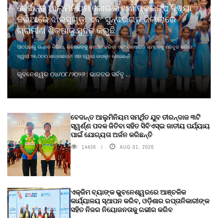
ବେଦାନ୍ତ ଆଲୁମିନିୟମ କୋଇଲା ଖଣି ପ୍ରକଳ୍ପ ବିଦ୍ୟା
ଜରିଆରେ ଝାରସୁଗୁଡ଼ା ଏବଂ ସୁନ୍ଦରଗଡ଼ ଜିଲ୍ଲାରେ
ଗ୍ରାମୀଣ ଶିକ୍ଷାକୁ ସୁଦୃଢ଼ କରୁଛି
ପାଠପଢାକୁ ଉନ୍ନତ କରିବା, ଶିକ୍ଷକଙ୍କୁ ସମର୍ଥନ କରିବା ଏବଂ ଶିକ୍ଷାଗତ ସମ୍ବଳକୁ ମଜବୁତ କରିବା
ଦ୍ୱାରା ୨୫,୦୦୦ ଛାତ୍ରଛାତ୍ରୀ ଏହା ଦ୍ୱାରା ଉପକୃତ ହୋଇଛନ୍ତି
ଭୁବନେଶ୍ୱର ୦୪/୦୮/୨୦୨୬ : ଭାରତର ସର୍ବବୃ ...
ବେଦାନ୍ତ ଆଲୁମିନିୟମ ସମର୍ଥିତ ଯୁବ ତୀରନ୍ଦାଜ ୩ଟି
ସ୍ୱର୍ଣ୍ଣ ପଦକ ଜିତିବା ସହିତ ସିବିଏସ୍ଇ ଜାତୀୟ ପର୍ଯ୍ୟାୟ
ପାଇଁ ଯୋଗ୍ୟତା ଅର୍ଜନ କରିଛନ୍ତି
14436
AUG 01, 2026
ଏକ୍ଜିମ ବ୍ୟାଙ୍କ ଭୁବନେଶ୍ୱରରେ ଆଞ୍ଚଳିକ
କାର୍ଯ୍ୟାଳୟ ସ୍ଥାପନ କରିବ, ଓଡ଼ିଶାର ରପ୍ତାନିକାରୀଙ୍କ
ସହିତ ନିଜର ନିୟୋଜନତାକୁ ଗଭୀର କରିବ