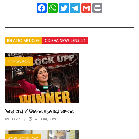
Facebook
WhatsApp
Twitter
Telegram
Gmail
Print
RELATED ARTICLES
ODISHA NEWS LENS 4.1
ମନୋରଞ୍ଜନ
‘ଲକ୍ ଅପ୍ ୨’ ବିଜେତା ଶ୍ରେୟା କାଲରା
14512
AUG 06, 2026
ଦେଶ-ଦେଶାନ୍ତର