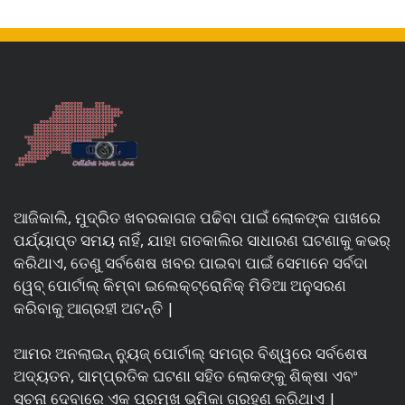
ଆଜିକାଲି, ମୁଦ୍ରିତ ଖବରକାଗଜ ପଢିବା ପାଇଁ ଲୋକଙ୍କ ପାଖରେ
ପର୍ଯ୍ୟାପ୍ତ ସମୟ ନାହିଁ, ଯାହା ଗତକାଲିର ସାଧାରଣ ଘଟଣାକୁ କଭର୍
କରିଥାଏ, ତେଣୁ ସର୍ବଶେଷ ଖବର ପାଇବା ପାଇଁ ସେମାନେ ସର୍ବଦା
ୱେବ୍ ପୋର୍ଟାଲ୍ କିମ୍ବା ଇଲେକ୍ଟ୍ରୋନିକ୍ ମିଡିଆ ଅନୁସରଣ
କରିବାକୁ ଆଗ୍ରହୀ ଅଟନ୍ତି |
ଆମର ଅନଲାଇନ୍ ନ୍ୟୁଜ୍ ପୋର୍ଟାଲ୍ ସମଗ୍ର ବିଶ୍ୱରେ ସର୍ବଶେଷ
ଅଦ୍ୟତନ, ସାମ୍ପ୍ରତିକ ଘଟଣା ସହିତ ଲୋକଙ୍କୁ ଶିକ୍ଷା ଏବଂ
ସୂଚନା ଦେବାରେ ଏକ ପ୍ରମୁଖ ଭୂମିକା ଗ୍ରହଣ କରିଥାଏ |