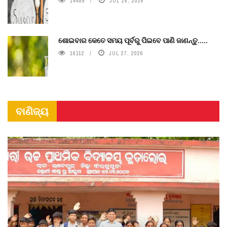
14489
JUL 28, 2026
ଶୋଇବାର କେତେ ସମୟ ପୂର୍ବରୁ ପିଇବେ ପାଣି ଜାଣନ୍ତୁ.....
16112
JUL 27, 2026
ବାଣିଜ୍ୟ