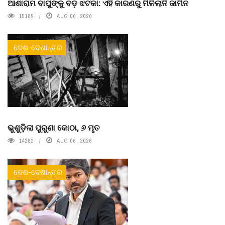
ଆଶାରାମ ବାପୁଙ୍କୁ ବଡ଼ ଝଟକା: ଏହି କାରଣରୁ ମିଳିଲାନି ଜାମିନ
15189
AUG 06, 2026
ଦେଶ-ଦେଶାନ୍ତର
ଭୁଶୁଡ଼ିଲା ପୁରୁଣା କୋଠା, ୬ ମୃତ
14292
AUG 06, 2026
ଦେଶ-ଦେଶାନ୍ତର