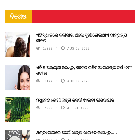
ବିଶେଷ
ଏହି ସ୍ଥାନରେ କଳାଜାଇ ଥିଲେ ସୁଖୀ ହୋଇଥାଏ ଦାମ୍ପତ୍ୟ
ଜୀବନ
15299
AUG 05, 2026
ଏହି ୫ ଅଭ୍ୟାସ କରନ୍ତୁ, ସତେଜ ରହିବ ଆପଣଙ୍କ ଚର୍ମ ଏବଂ
ଶରୀର
16144
AUG 02, 2026
ମଧୁମେହ ରୋଗୀ କଞ୍ଚା କଳଦୀ ଖାଇବା ଲାଭଦାୟକ
14990
JUL 31, 2026
ଥଣ୍ଡା ପାଗରେ କେଉଁ ଖାଦ୍ୟ ଖାଇବେ ଜାଣନ୍ତୁ.....