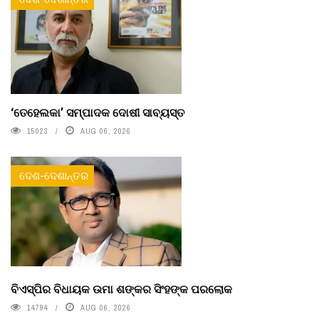
‘ତେହେଲକା’ ସମ୍ପାଦକ ଦୋଷୀ ସାବ୍ୟସ୍ତ
15023
AUG 06, 2026
ଦେଶ-ଦେଶାନ୍ତର
ବିଏସ୍‌ପିର ବିଧାୟକ ଉମା ଶଙ୍କର ସିଂହଙ୍କ ପରଲୋକ
14794
AUG 06, 2026