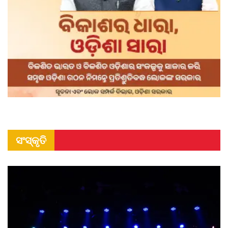
ସଂସ୍କୃତି