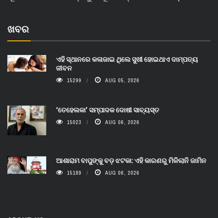
ଖବର
ଏହି ସ୍ଥାନରେ କଳାଜାଇ ଥିଲେ ସୁଖୀ ହୋଇଥାଏ ଦାମ୍ପତ୍ୟ
ଜୀବନ
15299
AUG 05, 2026
‘ତେହେଲକା’ ସମ୍ପାଦକ ଦୋଷୀ ସାବ୍ୟସ୍ତ
15023
AUG 06, 2026
ଆଶାରାମ ବାପୁଙ୍କୁ ବଡ଼ ଝଟକା: ଏହି କାରଣରୁ ମିଳିଲାନି ଜାମିନ
15189
AUG 06, 2026