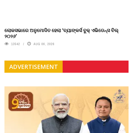
ଲୋକସଭାରେ ଅନୁମୋଦିତ ହେଲା ‘ବ୍ୟାଙ୍କର୍ସ ବୁକ୍ ଏଭିଡେନ୍ସ ବିଲ୍
୨୦୨୬’
13542
AUG 06, 2026
ADVERTISEMENT