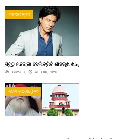
ମନୋରଞ୍ଜନ
ସବୁଠୁ ମହଙ୍ଗା ସେଲିବ୍ରିଟି ଶାହରୁଖ ଖାନ୍
14623
AUG 06, 2026
ଦେଶ-ଦେଶାନ୍ତର