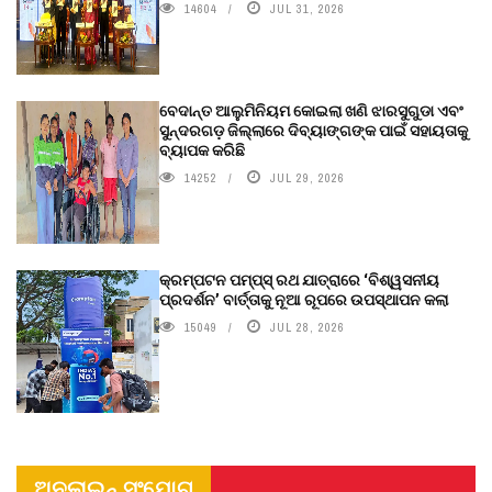
14604
JUL 31, 2026
ବେଦାନ୍ତ ଆଲୁମିନିୟମ କୋଇଲା ଖଣି ଝାରସୁଗୁଡା ଏବଂ
ସୁନ୍ଦରଗଡ଼ ଜିଲ୍ଲାରେ ଦିବ୍ୟାଙ୍ଗଙ୍କ ପାଇଁ ସହାୟତାକୁ
ବ୍ୟାପକ କରିଛି
14252
JUL 29, 2026
କ୍ରମ୍ପଟନ ପମ୍ପ୍‌ସ୍‌ ରଥ ଯାତ୍ରାରେ ‘ବିଶ୍ୱସନୀୟ
ପ୍ରଦର୍ଶନ’ ବାର୍ତ୍ତାକୁ ନୂଆ ରୂପରେ ଉପସ୍ଥାପନ କଲା
15049
JUL 28, 2026
ଅନଲାଇନ୍ ସଂଯୋଗ