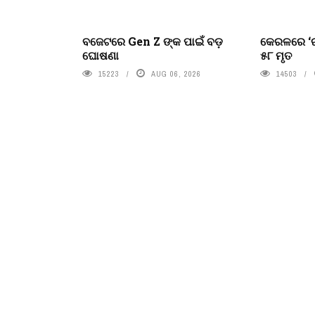
ବଜେଟରେ Gen Z ଙ୍କ ପାଇଁ ବଡ଼
କେରଳରେ ‘ର
ଘୋଷଣା
୫୮ ମୃତ
15223
AUG 06, 2026
14503