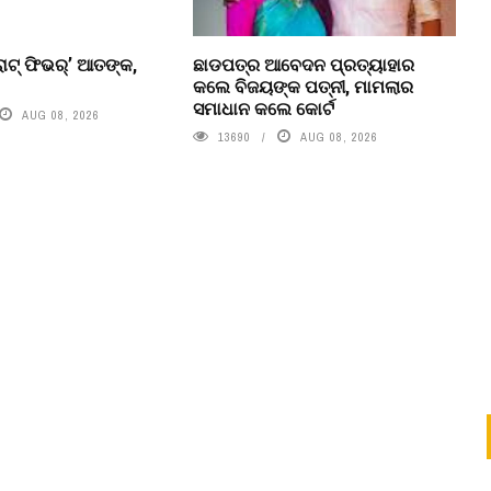
ାଟ୍ ଫିଭର୍’ ଆତଙ୍କ,
ଛାଡପତ୍ର ଆବେଦନ ପ୍ରତ୍ୟାହାର
କଲେ ବିଜୟଙ୍କ ପତ୍ନୀ, ମାମଲାର
ସମାଧାନ କଲେ କୋର୍ଟ
AUG 08, 2026
13690
AUG 08, 2026