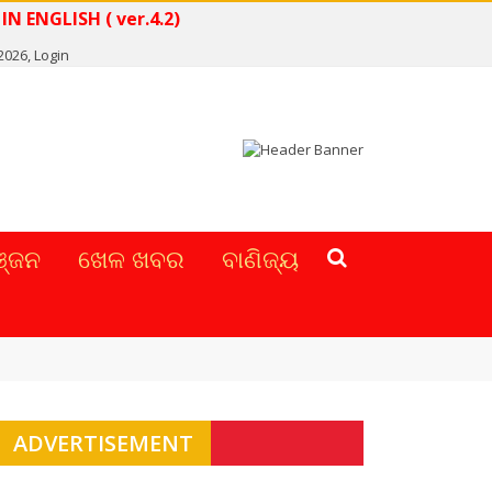
D NEWS IN ENGLISH ( ver.4.2)
 2026,
Login
୍ଜନ
ଖେଳ ଖବର
ବାଣିଜ୍ୟ
ADVERTISEMENT