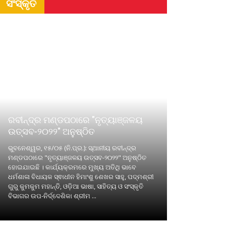
ସଂସ୍କୃତି
ରବୀନ୍ଦ୍ର ମଣ୍ଡପଠାରେ "ନୃତ୍ୟାଞ୍ଜଳୟ
ଉତ୍ସବ-୨୦୨୨" ଅନୁଷ୍ଠିତ
ଭୁବନେଶ୍ୱର, ୧୫/୦୫ (ନି.ପ୍ର.): ସ୍ଥାନୀୟ ରବୀନ୍ଦ୍ର
ମଣ୍ଡପଠାରେ "ନୃତ୍ୟାଞ୍ଜଳୟ ଉତ୍ସବ-୨୦୨୨" ଅନୁଷ୍ଠିତ
ହୋଇଯାଇଛି । କାର୍ଯ୍ୟକ୍ରମରେ ମୁଖ୍ୟ ଅତିଥି ଭାବେ
ଧର୍ମଶାଳା ବିଧାୟକ ସ୍ଵାଧୀନ ହିମାଂଶୁ ଶେଖର ସାହୁ, ପଦ୍ମଶ୍ରୀ
ଗୁରୁ କୁମକୁମ ମହାନ୍ତି, ଓଡ଼ିଆ ଭାଷା, ସାହିତ୍ୟ ଓ ସଂସ୍କୃତି
ବିଭାଗର ଉପ-ନିର୍ଦ୍ଦେଶିକା ଶ୍ରୀମ ...