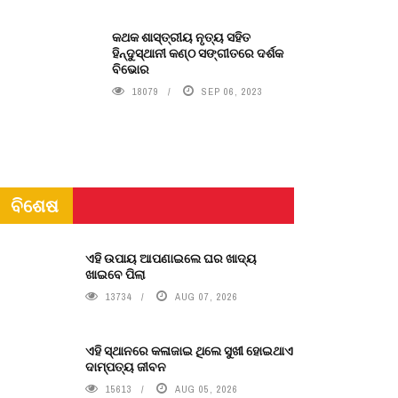
କଥକ ଶାସ୍ତ୍ରୀୟ ନୃତ୍ୟ ସହିତ
ହିନ୍ଦୁସ୍ଥାନୀ କଣ୍ଠ ସଙ୍ଗୀତରେ ଦର୍ଶକ
ବିଭୋର
18079
SEP 06, 2023
ବିଶେଷ
ଏହି ଉପାୟ ଆପଣାଇଲେ ଘର ଖାଦ୍ୟ
ଖାଇବେ ପିଲା
13734
AUG 07, 2026
ଏହି ସ୍ଥାନରେ କଳାଜାଇ ଥିଲେ ସୁଖୀ ହୋଇଥାଏ
ଦାମ୍ପତ୍ୟ ଜୀବନ
15613
AUG 05, 2026