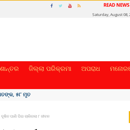
REA
Saturday, August 08,
ଶାନ୍ତର
ଜିଲ୍ଲା ପରିକ୍ରମା
ଅପରାଧ
ମନୋରଞ
ାହାର କଲେ ...
ଦୂଷିତ ପାଣି ପିଇ ଚାଲିଗଲା ୮ ଜୀବନ