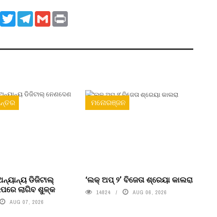
ook
WhatsApp
Twitter
Telegram
Gmail
Print
ନ୍ତର
ମନୋରଞ୍ଜନ
ନ୍ୟାନ୍ୟ ଡିଜିଟାଲ୍
‘ଲକ୍ ଅପ୍ ୨’ ବିଜେତା ଶ୍ରେୟା କାଲରା
ରେ ଲାଗିବ ଶୁଳ୍କ
14824
AUG 06, 2026
AUG 07, 2026