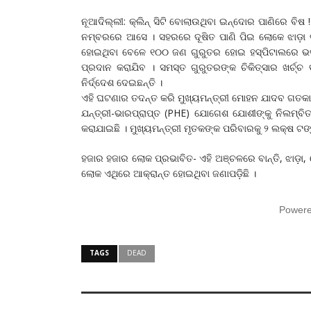
ନୂଆଦିଲ୍ଲୀ: କ୍ଲିନ୍ ସିଟି ବୋଲାଉଥିବା ଇନ୍ଦୋର ପାଣିରେ 
ନମ୍ବରରେ ଆସେ । ସହରରେ ଦୂଷିତ ପାଣି ପିଇ ଲୋକେ ଝାଡ଼ା ବା
ହୋଇଥିବା ବେଳେ ୧୦୦ ଜଣ ଗୁରୁତର ହୋଇ ହସ୍ପିଟାଲରେ ଭର୍ତ
ପ୍ରଦାନ କରାଯିବ । ସମସ୍ତ ଗୁରୁତରଙ୍କ ଚିକିତ୍ସାର ଖର୍ଚ
ନିର୍ଦ୍ଦେଶ ଦେଇଛନ୍ତି ।
ଏହି ଘଟଣାର ତଦନ୍ତ କରି ମୁଖ୍ୟମନ୍ତ୍ରୀ ମୋହନ ଯାଦବ ଗତକାଲ
ଯନ୍ତ୍ରୀ-ଭାରପ୍ରାପ୍ତ (PHE) ଯୋଗେଶ ଯୋଶୀଙ୍କୁ ନିଲମ୍ବି
କରାଯାଇଛି । ମୁଖ୍ୟମନ୍ତ୍ରୀ ମୃତକଙ୍କ ପରିବାରକୁ ୨ ଲକ୍ଷ ଟଙ୍
ହଜାର ହଜାର ଲୋକ ପ୍ରଭାବିତ- ଏହି ଅଞ୍ଚଳରେ ବାନ୍ତି, ଝାଡ଼ା, 
ଲୋକ ଏଥିରେ ଆକ୍ରାନ୍ତ ହୋଇଥିବା ଜଣାପଡ଼ିଛି ।
Power
TAGS
DEAD