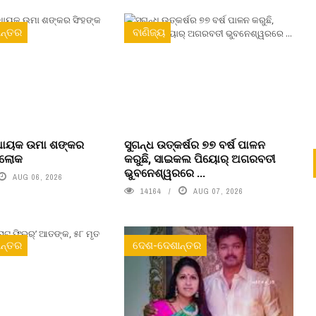
ନ୍ତର
ବାଣିଜ୍ୟ
ବିଧାୟକ ଉମା ଶଙ୍କର
ସୁଗନ୍ଧ ଉତ୍କର୍ଷର ୭୭ ବର୍ଷ ପାଳନ
ରଲୋକ
କରୁଛି, ସାଇକଲ ପିୟୋର୍‌ ଅଗରବତୀ
ଭୁବନେଶ୍ୱରରେ ...
AUG 06, 2026
14164
AUG 07, 2026
ନ୍ତର
ଦେଶ-ଦେଶାନ୍ତର