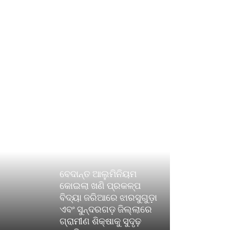
ବେଦାନ୍ତ ଆଲୁମିନିୟମ
କୋଇଲା ଖଣି ପ୍ରକଳ୍ପ
ବିଦ୍ୟା ଜରିଆରେ ଝାରସୁଗୁଡ଼ା
ଏବଂ ସୁନ୍ଦରଗଡ଼ ଜିଲ୍ଲାରେ
ଗ୍ରାମୀଣ ଶିକ୍ଷାକୁ ସୁଦୃଢ଼