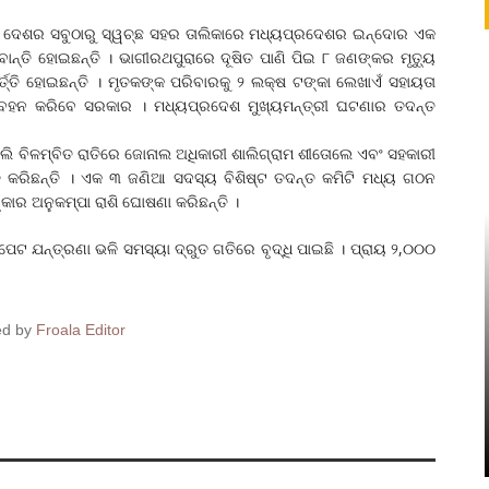
ବିଷ ! ଦେଶର ସବୁଠାରୁ ସ୍ୱଚ୍ଛ ସହର ତାଲିକାରେ ମଧ୍ୟପ୍ରଦେଶର ଇନ୍ଦୋର ଏକ
ନ୍ତି ହୋଇଛନ୍ତି । ଭାଗୀରଥପୁରାରେ ଦୂଷିତ ପାଣି ପିଇ ୮ ଜଣଙ୍କର ମୃତ୍ୟୁ
୍ତି ହୋଇଛନ୍ତି । ମୃତକଙ୍କ ପରିବାରକୁ ୨ ଲକ୍ଷ ଟଙ୍କା ଲେଖାଏଁ ସହାୟତା
୍ଚ ବହନ କରିବେ ସରକାର । ମଧ୍ୟପ୍ରଦେଶ ମୁଖ୍ୟମନ୍ତ୍ରୀ ଘଟଣାର ତଦନ୍ତ
ି ବିଳମ୍ବିତ ରାତିରେ ଜୋନାଲ ଅଧିକାରୀ ଶାଲିଗ୍ରାମ ଶୀତୋଲେ ଏବଂ ସହକାରୀ
ତ କରିଛନ୍ତି । ଏକ ୩ ଜଣିଆ ସଦସ୍ୟ ବିଶିଷ୍ଟ ତଦନ୍ତ କମିଟି ମଧ୍ୟ ଗଠନ
କାର ଅନୁକମ୍ପା ରାଶି ଘୋଷଣା କରିଛନ୍ତି ।
ପେଟ ଯନ୍ତ୍ରଣା ଭଳି ସମସ୍ୟା ଦ୍ରୁତ ଗତିରେ ବୃଦ୍ଧି ପାଇଛି । ପ୍ରାୟ ୨,୦୦୦
ed by
Froala Editor