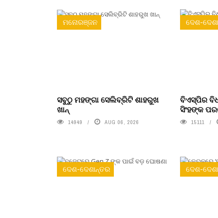
ମନୋରଞ୍ଜନ
ଦେଶ-ଦେଶା
ସବୁଠୁ ମହଙ୍ଗା ସେଲିବ୍ରିଟି ଶାହରୁଖ
ବିଏସ୍‌ପିର 
ଖାନ୍
ସିଂହଙ୍କ ପ
14949
AUG 06, 2026
15111
ଦେଶ-ଦେଶାନ୍ତର
ଦେଶ-ଦେଶା