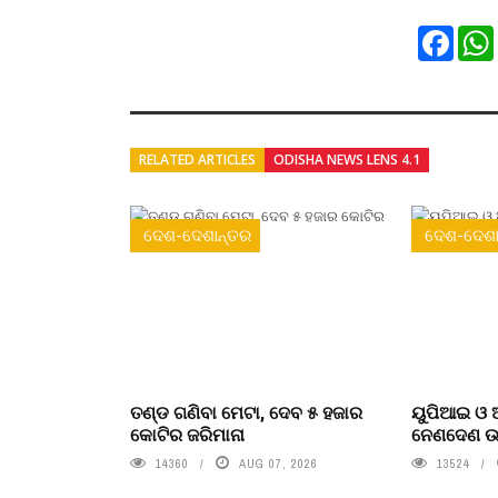
Faceb
RELATED ARTICLES
ODISHA NEWS LENS 4.1
ଦେଶ-ଦେଶାନ୍ତର
ଦେଶ-ଦେଶା
ତଣ୍ଡ ଗଣିବା ମେଟା, ଦେବ ୫ ହଜାର
ୟୁପିଆଇ ଓ ଅ
କୋଟିର ଜରିମାନା
ନେଣଦେଣ ଉପ
14360
AUG 07, 2026
13524