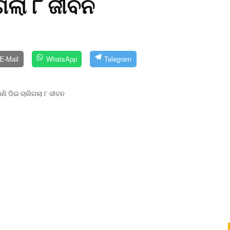
ିଗଲା ୮ ଜୀବନ
E-Mail
WhatsApp
Telegram