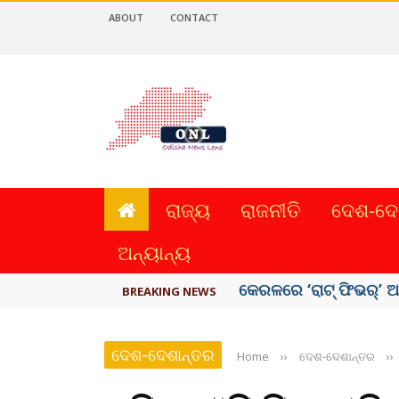
ABOUT
CONTACT
ରାଜ୍ୟ
ରାଜନୀତି
ଦେଶ-ଦେ
ଅନ୍ୟାନ୍ୟ
ଛାଡପତ୍ର ଆବେଦନ ପ୍ରତ୍ୟ
BREAKING NEWS
ଦେଶ-ଦେଶାନ୍ତର
Home
››
ଦେଶ-ଦେଶାନ୍ତର
››