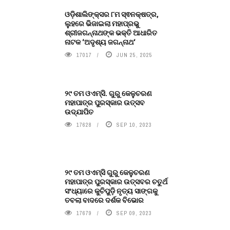
ଓଡ଼ିଶାଲିଙ୍କ୍ସର ୮ମ ସ୍ଵନକ୍ଷତ୍ର,
ଲୁହରେ ଭିଜାଇଲା ମହାପ୍ରଭୁ
ଶ୍ରୀଜଗନ୍ନାଥଙ୍କ ଭକ୍ତି ଆଧାରିତ
ନାଟକ ‘ଅଦୃଶ୍ୟ ଜଗନ୍ନାଥ‘
17017
JUN 25, 2025
୨୯ ତମ ଓଏମ୍‌ସି. ଗୁରୁ କେଳୁଚରଣ
ମହାପାତ୍ର ପୁରସ୍କାର ଉତ୍ସବ
ଉଦ୍‍ଯାପିତ
17628
SEP 10, 2023
୨୯ ତମ ଓଏମ୍‌ସି ଗୁରୁ କେଳୁଚରଣ
ମହାପାତ୍ର ପୁରସ୍କାର ଉତ୍ସବର ଚତୁର୍ଥ
ସଂଧ୍ୟାରେ କୁଚିପୁଡ଼ି ନୃତ୍ୟ ସାଙ୍ଗକୁ
ତବଲା ବାଦରେ ଦର୍ଶକ ବିଭୋର
17679
SEP 09, 2023