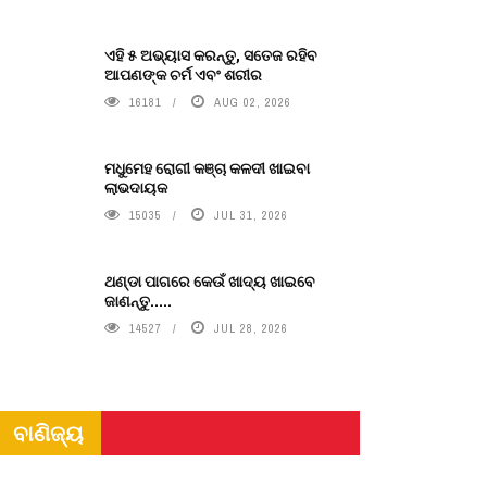
ଏହି ୫ ଅଭ୍ୟାସ କରନ୍ତୁ, ସତେଜ ରହିବ
ଆପଣଙ୍କ ଚର୍ମ ଏବଂ ଶରୀର
16181
AUG 02, 2026
ମଧୁମେହ ରୋଗୀ କଞ୍ଚା କଳଦୀ ଖାଇବା
ଲାଭଦାୟକ
15035
JUL 31, 2026
ଥଣ୍ଡା ପାଗରେ କେଉଁ ଖାଦ୍ୟ ଖାଇବେ
ଜାଣନ୍ତୁ.....
14527
JUL 28, 2026
ବାଣିଜ୍ୟ