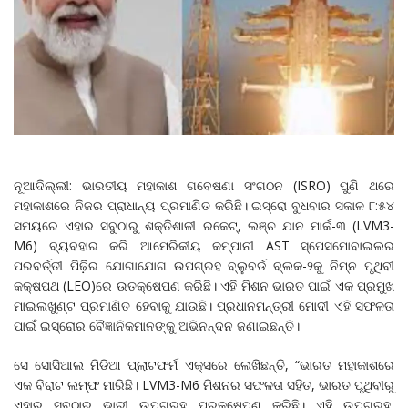
ନୂଆଦିଲ୍ଲୀ: ଭାରତୀୟ ମହାକାଶ ଗବେଷଣା ସଂଗଠନ (ISRO) ପୁଣି ଥରେ
ମହାକାଶରେ ନିଜର ପ୍ରାଧାନ୍ୟ ପ୍ରମାଣିତ କରିଛି। ଇସ୍ରୋ ବୁଧବାର ସକାଳ ୮:୫୪
ସମୟରେ ଏହାର ସବୁଠାରୁ ଶକ୍ତିଶାଳୀ ରକେଟ୍, ଲଞ୍ଚ ଯାନ ମାର୍କ-୩ (LVM3-
M6) ବ୍ୟବହାର କରି ଆମେରିକୀୟ କମ୍ପାନୀ AST ସ୍ପେସମୋବାଇଲର
ପରବର୍ତ୍ତୀ ପିଢ଼ିର ଯୋଗାଯୋଗ ଉପଗ୍ରହ ବ୍ଲୁବର୍ଡ ବ୍ଲକ-୨କୁ ନିମ୍ନ ପୃଥିବୀ
କକ୍ଷପଥ (LEO)ରେ ଉତକ୍ଷେପଣ କରିଛି। ଏହି ମିଶନ ଭାରତ ପାଇଁ ଏକ ପ୍ରମୁଖ
ମାଇଲଖୁଣ୍ଟ ପ୍ରମାଣିତ ହେବାକୁ ଯାଉଛି। ପ୍ରଧାନମନ୍ତ୍ରୀ ମୋଦୀ ଏହି ସଫଳତା
ପାଇଁ ଇସ୍ରୋର ବୈଜ୍ଞାନିକମାନଙ୍କୁ ଅଭିନନ୍ଦନ ଜଣାଇଛନ୍ତି।
ସେ ସୋସିଆଲ ମିଡିଆ ପ୍ଲାଟଫର୍ମ ଏକ୍ସରେ ଲେଖିଛନ୍ତି, “ଭାରତ ମହାକାଶରେ
ଏକ ବିରାଟ ଲମ୍ଫ ମାରିଛି। LVM3-M6 ମିଶନର ସଫଳତା ସହିତ, ଭାରତ ପୃଥିବୀରୁ
ଏହାର ସବୁଠାରୁ ଭାରୀ ଉପଗ୍ରହ ପ୍ରକ୍ଷେପଣ କରିଛି। ଏହି ଉପଗ୍ରହ,