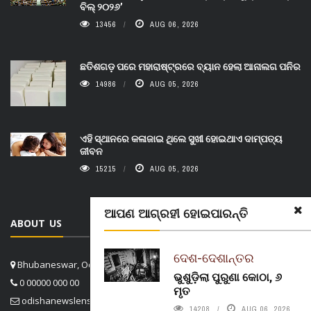
ବିଲ୍ ୨୦୨୬’
13456
AUG 06, 2026
ଛତିଶଗଡ଼ ପରେ ମହାରାଷ୍ଟ୍ରରେ ବ୍ୟାନ ହେଲା ଆନାଲଗ ପନିର
14986
AUG 05, 2026
ଏହି ସ୍ଥାନରେ କଳାଜାଇ ଥିଲେ ସୁଖୀ ହୋଇଥାଏ ଦାମ୍ପତ୍ୟ
ଜୀବନ
15215
AUG 05, 2026
ଆପଣ ଆଗ୍ରହୀ ହୋଇପାରନ୍ତି
ABOUT US
ଦେଶ-ଦେଶାନ୍ତର
Bhubaneswar, Odisha, India
ଭୁଶୁଡ଼ିଲା ପୁରୁଣା କୋଠା, ୬
0 00000 000 00
ମୃତ
odishanewslens@gmail.com
14208
AUG 06, 2026