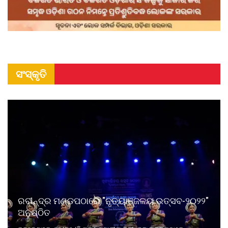
ସଂସ୍କୃତି
ରବୀନ୍ଦ୍ର ମଣ୍ଡପଠାରେ "ନୃତ୍ୟାଞ୍ଜଳୟ ଉତ୍ସବ-୨୦୨୨"
ଅନୁଷ୍ଠିତ