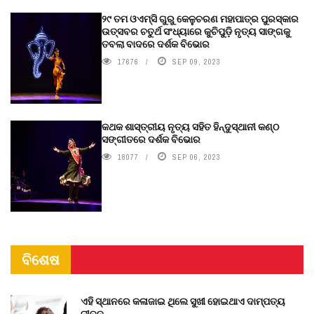
୨୯ ତମ ଓଏମ୍‌ସି ଗୁରୁ କେଳୁଚରଣ ମହାପାତ୍ର ପୁରସ୍କାର
ଉତ୍ସବର ଚତୁର୍ଥ ସଂଧ୍ୟାରେ କୁଚିପୁଡ଼ି ନୃତ୍ୟ ସାଙ୍ଗକୁ
ତବଲା ବାଦରେ ଦର୍ଶକ ବିଭୋର
17676
SEP 09, 2023
କଥକ ଶାସ୍ତ୍ରୀୟ ନୃତ୍ୟ ସହିତ ହିନ୍ଦୁସ୍ଥାନୀ କଣ୍ଠ
ସଙ୍ଗୀତରେ ଦର୍ଶକ ବିଭୋର
18077
SEP 06, 2023
ବିଶେଷ
ଏହି ସ୍ଥାନରେ କଳାଜାଇ ଥିଲେ ସୁଖୀ ହୋଇଥାଏ ଦାମ୍ପତ୍ୟ
ଜୀବନ