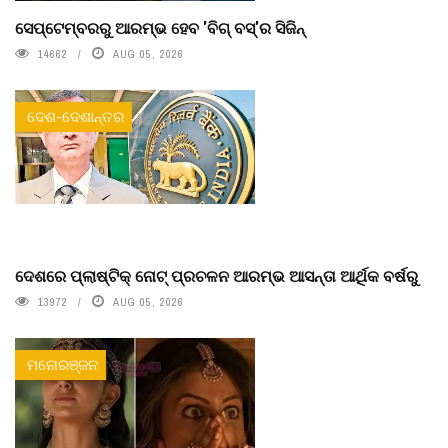
ସେପ୍ଟେମ୍ବରରୁ ଆରମ୍ଭ ହେବ 'ବିଗ୍ ବସ୍'ର ସିଜିନ୍
14662
AUG 05, 2026
ଦେଶ-ଦେଶାନ୍ତର
ଦେଶରେ ପ୍ଲାଷ୍ଟିକ୍ ନୋଟ୍‌ ପ୍ରଚଳନ ଆରମ୍ଭ ଆସନ୍ତା ଆର୍ଥିକ ବର୍ଷରୁ
13972
AUG 05, 2026
ମନୋରଞ୍ଜନ