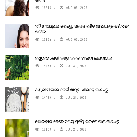
15215
AUG 05, 2026
ଏହି ୫ ଅଭ୍ୟାସ କରନ୍ତୁ, ସତେଜ ରହିବ ଆପଣଙ୍କ ଚର୍ମ ଏବଂ
ଶରୀର
16134
AUG 02, 2026
ମଧୁମେହ ରୋଗୀ କଞ୍ଚା କଳଦୀ ଖାଇବା ଲାଭଦାୟକ
14980
JUL 31, 2026
ଥଣ୍ଡା ପାଗରେ କେଉଁ ଖାଦ୍ୟ ଖାଇବେ ଜାଣନ୍ତୁ.....
14480
JUL 28, 2026
ଶୋଇବାର କେତେ ସମୟ ପୂର୍ବରୁ ପିଇବେ ପାଣି ଜାଣନ୍ତୁ.....
16103
JUL 27, 2026