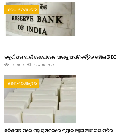
ଦେଶ-ଦେଶାନ୍ତର
ଚତୁର୍ଥ ଥର ପାଇଁ ରେପୋରେଟ ହାରକୁ ଅପରିବର୍ତ୍ତିତ ରଖିଲା RBI
15459
AUG 05, 2026
ଦେଶ-ଦେଶାନ୍ତର
ଛତିଶଗଡ଼ ପରେ ମହାରାଷ୍ଟ୍ରରେ ବ୍ୟାନ ହେଲା ଆନାଲଗ ପନିର