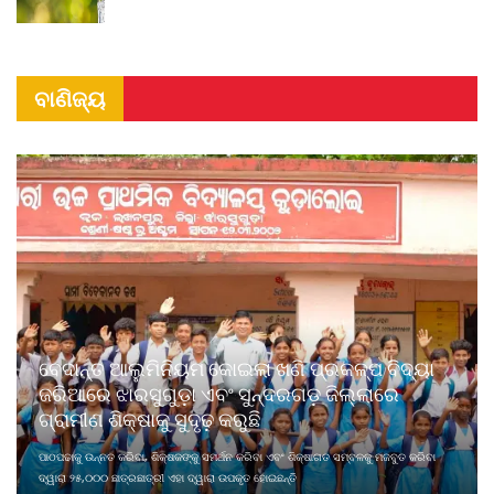
ବାଣିଜ୍ୟ
ବେଦାନ୍ତ ଆଲୁମିନିୟମ କୋଇଲା ଖଣି ପ୍ରକଳ୍ପ ବିଦ୍ୟା
ଜରିଆରେ ଝାରସୁଗୁଡ଼ା ଏବଂ ସୁନ୍ଦରଗଡ଼ ଜିଲ୍ଲାରେ
ଗ୍ରାମୀଣ ଶିକ୍ଷାକୁ ସୁଦୃଢ଼ କରୁଛି
ପାଠପଢାକୁ ଉନ୍ନତ କରିବା, ଶିକ୍ଷକଙ୍କୁ ସମର୍ଥନ କରିବା ଏବଂ ଶିକ୍ଷାଗତ ସମ୍ବଳକୁ ମଜବୁତ କରିବା
ଦ୍ୱାରା ୨୫,୦୦୦ ଛାତ୍ରଛାତ୍ରୀ ଏହା ଦ୍ୱାରା ଉପକୃତ ହୋଇଛନ୍ତି