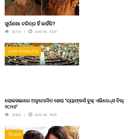
ସୁର୍ପଣଖା ଚରିତ୍ର ହିଁ କାହିଁକି?
15714
AUG 05, 2026
ଦେଶ-ଦେଶାନ୍ତର
ଲୋକସଭାରେ ଅନୁମୋଦିତ ହେଲା ‘ବ୍ୟାଙ୍କର୍ସ ବୁକ୍ ଏଭିଡେନ୍ସ ବିଲ୍
୨୦୨୬’
13456
AUG 06, 2026
ବିଶେଷ