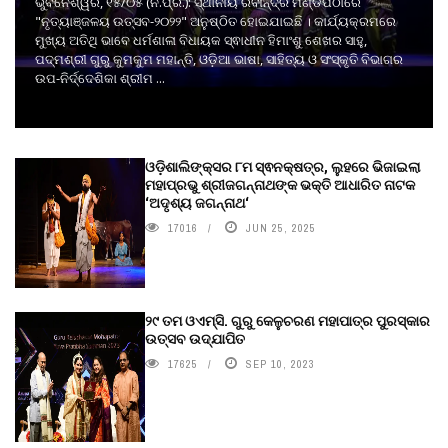
ଭୁବନେଶ୍ୱର, ୧୫/୦୫ (ନି.ପ୍ର.): ସ୍ଥାନୀୟ ରବୀନ୍ଦ୍ର ମଣ୍ଡପଠାରେ
"ନୃତ୍ୟାଞ୍ଜଳୟ ଉତ୍ସବ-୨୦୨୨" ଅନୁଷ୍ଠିତ ହୋଇଯାଇଛି । କାର୍ଯ୍ୟକ୍ରମରେ
ମୁଖ୍ୟ ଅତିଥି ଭାବେ ଧର୍ମଶାଳା ବିଧାୟକ ସ୍ଵାଧୀନ ହିମାଂଶୁ ଶେଖର ସାହୁ,
ପଦ୍ମଶ୍ରୀ ଗୁରୁ କୁମକୁମ ମହାନ୍ତି, ଓଡ଼ିଆ ଭାଷା, ସାହିତ୍ୟ ଓ ସଂସ୍କୃତି ବିଭାଗର
ଉପ-ନିର୍ଦ୍ଦେଶିକା ଶ୍ରୀମ ...
ଓଡ଼ିଶାଲିଙ୍କ୍ସର ୮ମ ସ୍ଵନକ୍ଷତ୍ର, ଲୁହରେ ଭିଜାଇଲା
ମହାପ୍ରଭୁ ଶ୍ରୀଜଗନ୍ନାଥଙ୍କ ଭକ୍ତି ଆଧାରିତ ନାଟକ
‘ଅଦୃଶ୍ୟ ଜଗନ୍ନାଥ‘
17016
JUN 25, 2025
୨୯ ତମ ଓଏମ୍‌ସି. ଗୁରୁ କେଳୁଚରଣ ମହାପାତ୍ର ପୁରସ୍କାର
ଉତ୍ସବ ଉଦ୍‍ଯାପିତ
17625
SEP 10, 2023