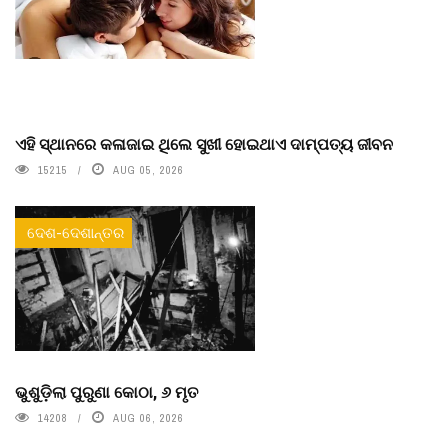
ଏହି ସ୍ଥାନରେ କଳାଜାଇ ଥିଲେ ସୁଖୀ ହୋଇଥାଏ ଦାମ୍ପତ୍ୟ ଜୀବନ
15215
AUG 05, 2026
ଦେଶ-ଦେଶାନ୍ତର
ଭୁଶୁଡ଼ିଲା ପୁରୁଣା କୋଠା, ୬ ମୃତ
14208
AUG 06, 2026