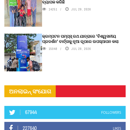
ବ୍ୟାପକ କରିଛି
14251
JUL 29, 2026
କ୍ରମ୍ପଟନ ପମ୍ପ୍‌ସ୍‌ ରଥ ଯାତ୍ରାରେ ‘ବିଶ୍ୱସନୀୟ
ପ୍ରଦର୍ଶନ’ ବାର୍ତ୍ତାକୁ ନୂଆ ରୂପରେ ଉପସ୍ଥାପନ କଲା
15048
JUL 28, 2026
ଅନଲାଇନ୍ ସଂଯୋଗ
67944
FOLLOWERS
227640
LIKES