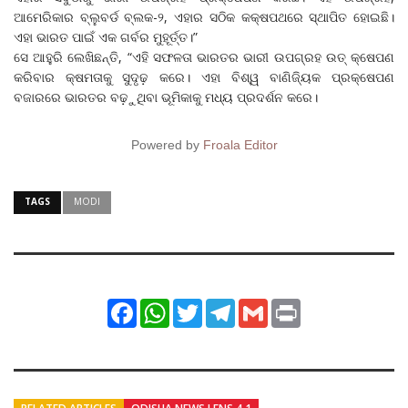
ଆମେରିକାର ବ୍ଲୁବର୍ଡ ବ୍ଲକ-୨, ଏହାର ସଠିକ କକ୍ଷପଥରେ ସ୍ଥାପିତ ହୋଇଛି।
ଏହା ଭାରତ ପାଇଁ ଏକ ଗର୍ବର ମୁହୂର୍ତ୍ତ।”
ସେ ଆହୁରି ଲେଖିଛନ୍ତି, “ଏହି ସଫଳତା ଭାରତର ଭାରୀ ଉପଗ୍ରହ ଉତ୍ କ୍ଷେପଣ
କରିବାର କ୍ଷମତାକୁ ସୁଦୃଢ଼ କରେ। ଏହା ବିଶ୍ୱ ବାଣିଜ୍ୟିକ ପ୍ରକ୍ଷେପଣ
ବଜାରରେ ଭାରତର ବଢ଼ୁଥିବା ଭୂମିକାକୁ ମଧ୍ୟ ପ୍ରଦର୍ଶନ କରେ।
Powered by
Froala Editor
TAGS
MODI
Facebook
WhatsApp
Twitter
Telegram
Gmail
Print