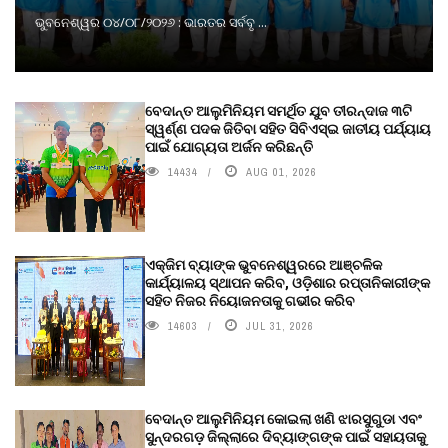
ଭୁବନେଶ୍ୱର ୦୪/୦୮/୨୦୨୬ : ଭାରତର ସର୍ବବୃ ...
ବେଦାନ୍ତ ଆଲୁମିନିୟମ ସମର୍ଥିତ ଯୁବ ତୀରନ୍ଦାଜ ୩ଟି
ସ୍ୱର୍ଣ୍ଣ ପଦକ ଜିତିବା ସହିତ ସିବିଏସ୍ଇ ଜାତୀୟ ପର୍ଯ୍ୟାୟ
ପାଇଁ ଯୋଗ୍ୟତା ଅର୍ଜନ କରିଛନ୍ତି
14434
AUG 01, 2026
ଏକ୍ଜିମ ବ୍ୟାଙ୍କ ଭୁବନେଶ୍ୱରରେ ଆଞ୍ଚଳିକ
କାର୍ଯ୍ୟାଳୟ ସ୍ଥାପନ କରିବ, ଓଡ଼ିଶାର ରପ୍ତାନିକାରୀଙ୍କ
ସହିତ ନିଜର ନିୟୋଜନତାକୁ ଗଭୀର କରିବ
14603
JUL 31, 2026
ବେଦାନ୍ତ ଆଲୁମିନିୟମ କୋଇଲା ଖଣି ଝାରସୁଗୁଡା ଏବଂ
ସୁନ୍ଦରଗଡ଼ ଜିଲ୍ଲାରେ ଦିବ୍ୟାଙ୍ଗଙ୍କ ପାଇଁ ସହାୟତାକୁ