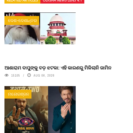
RELATED ARTICLES
ODISHA NEWS LENS 4.1
ଦେଶ-ଦେଶାନ୍ତର
ଆଶାରାମ ବାପୁଙ୍କୁ ବଡ଼ ଝଟକା: ଏହି କାରଣରୁ ମିଳିଲାନି ଜାମିନ
15105
AUG 06, 2026
ମନୋରଞ୍ଜନ