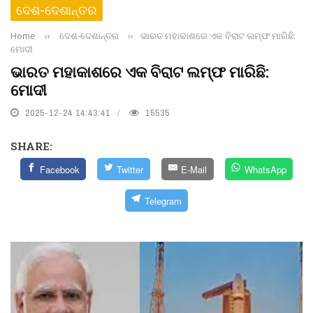
ଦେଶ-ଦେଶାନ୍ତର
Home
››
ଦେଶ-ଦେଶାନ୍ତର
››
ଭାରତ ମହାକାଶରେ ଏକ ବିରାଟ ଲମ୍ଫ ମାରିଛି:
ମୋଦୀ
ଭାରତ ମହାକାଶରେ ଏକ ବିରାଟ ଲମ୍ଫ ମାରିଛି:
ମୋଦୀ
2025-12-24 14:43:41
15535
SHARE:
Facebook
Twitter
E-Mail
WhatsApp
Telegram