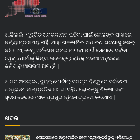
ଆଜିକାଲି, ମୁଦ୍ରିତ ଖବରକାଗଜ ପଢିବା ପାଇଁ ଲୋକଙ୍କ ପାଖରେ
ପର୍ଯ୍ୟାପ୍ତ ସମୟ ନାହିଁ, ଯାହା ଗତକାଲିର ସାଧାରଣ ଘଟଣାକୁ କଭର୍
କରିଥାଏ, ତେଣୁ ସର୍ବଶେଷ ଖବର ପାଇବା ପାଇଁ ସେମାନେ ସର୍ବଦା
ୱେବ୍ ପୋର୍ଟାଲ୍ କିମ୍ବା ଇଲେକ୍ଟ୍ରୋନିକ୍ ମିଡିଆ ଅନୁସରଣ
କରିବାକୁ ଆଗ୍ରହୀ ଅଟନ୍ତି |
ଆମର ଅନଲାଇନ୍ ନ୍ୟୁଜ୍ ପୋର୍ଟାଲ୍ ସମଗ୍ର ବିଶ୍ୱରେ ସର୍ବଶେଷ
ଅଦ୍ୟତନ, ସାମ୍ପ୍ରତିକ ଘଟଣା ସହିତ ଲୋକଙ୍କୁ ଶିକ୍ଷା ଏବଂ
ସୂଚନା ଦେବାରେ ଏକ ପ୍ରମୁଖ ଭୂମିକା ଗ୍ରହଣ କରିଥାଏ |
ଖବର
ଲୋକସଭାରେ ଅନୁମୋଦିତ ହେଲା ‘ବ୍ୟାଙ୍କର୍ସ ବୁକ୍ ଏଭିଡେନ୍ସ