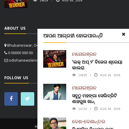
14628
AUG 06, 2026
ABOUT US
ଆପଣ ଆଗ୍ରହୀ ହୋଇପାରନ୍ତି
Bhubaneswar, Odisha, India
0 00000 000 00
ମନୋରଞ୍ଜନ
odishanewslens@gmail.com
‘ଲକ୍ ଅପ୍ ୨’ ବିଜେତା ଶ୍ରେୟା
କାଲରା
14628
AUG 06, 2026
FOLLOW US
ମନୋରଞ୍ଜନ
ସବୁଠୁ ମହଙ୍ଗା ସେଲିବ୍ରିଟି
ଶାହରୁଖ ଖାନ୍
14739
AUG 06, 2026
ଦେଶ-ଦେଶାନ୍ତର
HOME
CONTACT US
ABOUT US