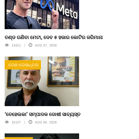
ତଣ୍ଡ ଗଣିବା ମେଟା, ଦେବ ୫ ହଜାର କୋଟିର ଜରିମାନା
14151
AUG 07, 2026
ଦେଶ-ଦେଶାନ୍ତର
‘ତେହେଲକା’ ସମ୍ପାଦକ ଦୋଷୀ ସାବ୍ୟସ୍ତ
15137
AUG 06, 2026