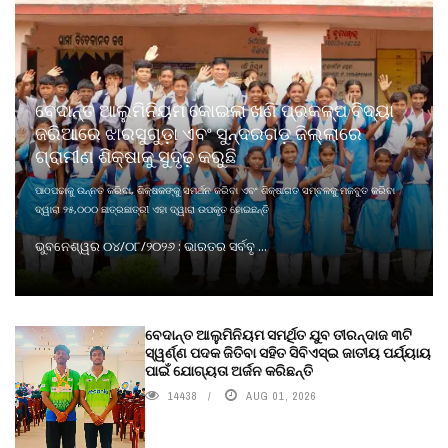
ବେଦାନ୍ତ ଆଲୁମିନିୟମ କୋଇଲା ଖଣି ପ୍ରକଳ୍ପ ବିଦ୍ୟା
ଜରିଆରେ ଝାରସୁଗୁଡ଼ା ଏବଂ ସୁନ୍ଦରଗଡ଼ ଜିଲ୍ଲାରେ
ଗ୍ରାମୀଣ ଶିକ୍ଷାକୁ ସୁଦୃଢ଼ କରୁଛି
ପାଠପଢାକୁ ଉନ୍ନତ କରିବା, ଶିକ୍ଷକଙ୍କୁ ସମର୍ଥନ କରିବା ଏବଂ ଶିକ୍ଷାଗତ ସମ୍ବଳକୁ ମଜବୁତ କରିବା
ଦ୍ୱାରା ୨୫,୦୦୦ ଛାତ୍ରଛାତ୍ରୀ ଏହା ଦ୍ୱାରା ଉପକୃତ ହୋଇଛନ୍ତି
ଭୁବନେଶ୍ୱର ୦୪/୦୮/୨୦୨୬ : ଭାରତର ସର୍ବବୃ ...
ବେଦାନ୍ତ ଆଲୁମିନିୟମ ସମର୍ଥିତ ଯୁବ ତୀରନ୍ଦାଜ ୩ଟି
ସ୍ୱର୍ଣ୍ଣ ପଦକ ଜିତିବା ସହିତ ସିବିଏସ୍ଇ ଜାତୀୟ ପର୍ଯ୍ୟାୟ
ପାଇଁ ଯୋଗ୍ୟତା ଅର୍ଜନ କରିଛନ୍ତି
14438
AUG 01, 2026