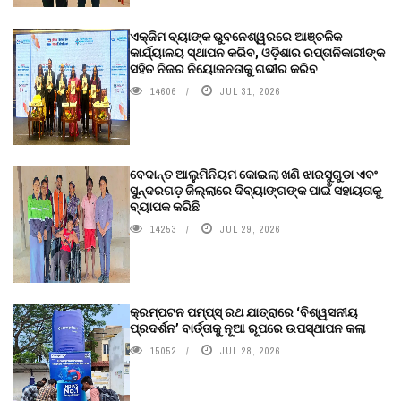
ଏକ୍ଜିମ ବ୍ୟାଙ୍କ ଭୁବନେଶ୍ୱରରେ ଆଞ୍ଚଳିକ
କାର୍ଯ୍ୟାଳୟ ସ୍ଥାପନ କରିବ, ଓଡ଼ିଶାର ରପ୍ତାନିକାରୀଙ୍କ
ସହିତ ନିଜର ନିୟୋଜନତାକୁ ଗଭୀର କରିବ
14606
JUL 31, 2026
ବେଦାନ୍ତ ଆଲୁମିନିୟମ କୋଇଲା ଖଣି ଝାରସୁଗୁଡା ଏବଂ
ସୁନ୍ଦରଗଡ଼ ଜିଲ୍ଲାରେ ଦିବ୍ୟାଙ୍ଗଙ୍କ ପାଇଁ ସହାୟତାକୁ
ବ୍ୟାପକ କରିଛି
14253
JUL 29, 2026
କ୍ରମ୍ପଟନ ପମ୍ପ୍‌ସ୍‌ ରଥ ଯାତ୍ରାରେ ‘ବିଶ୍ୱସନୀୟ
ପ୍ରଦର୍ଶନ’ ବାର୍ତ୍ତାକୁ ନୂଆ ରୂପରେ ଉପସ୍ଥାପନ କଲା
15052
JUL 28, 2026