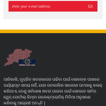
ଆଜିକାଲି, ମୁଦ୍ରିତ ଖବରକାଗଜ ପଢିବା ପାଇଁ ଲୋକଙ୍କ ପାଖରେ
ପର୍ଯ୍ୟାପ୍ତ ସମୟ ନାହିଁ, ଯାହା ଗତକାଲିର ସାଧାରଣ ଘଟଣାକୁ କଭର୍
କରିଥାଏ, ତେଣୁ ସର୍ବଶେଷ ଖବର ପାଇବା ପାଇଁ ସେମାନେ ସର୍ବଦା
ୱେବ୍ ପୋର୍ଟାଲ୍ କିମ୍ବା ଇଲେକ୍ଟ୍ରୋନିକ୍ ମିଡିଆ ଅନୁସରଣ
କରିବାକୁ ଆଗ୍ରହୀ ଅଟନ୍ତି |