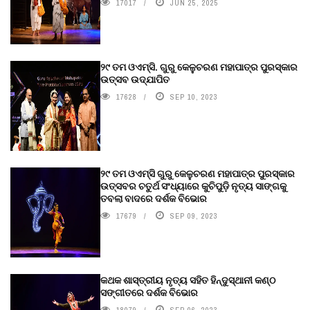
17017
JUN 25, 2025
୨୯ ତମ ଓଏମ୍‌ସି. ଗୁରୁ କେଳୁଚରଣ ମହାପାତ୍ର ପୁରସ୍କାର
ଉତ୍ସବ ଉଦ୍‍ଯାପିତ
17628
SEP 10, 2023
୨୯ ତମ ଓଏମ୍‌ସି ଗୁରୁ କେଳୁଚରଣ ମହାପାତ୍ର ପୁରସ୍କାର
ଉତ୍ସବର ଚତୁର୍ଥ ସଂଧ୍ୟାରେ କୁଚିପୁଡ଼ି ନୃତ୍ୟ ସାଙ୍ଗକୁ
ତବଲା ବାଦରେ ଦର୍ଶକ ବିଭୋର
17679
SEP 09, 2023
କଥକ ଶାସ୍ତ୍ରୀୟ ନୃତ୍ୟ ସହିତ ହିନ୍ଦୁସ୍ଥାନୀ କଣ୍ଠ
ସଙ୍ଗୀତରେ ଦର୍ଶକ ବିଭୋର
18079
SEP 06, 2023