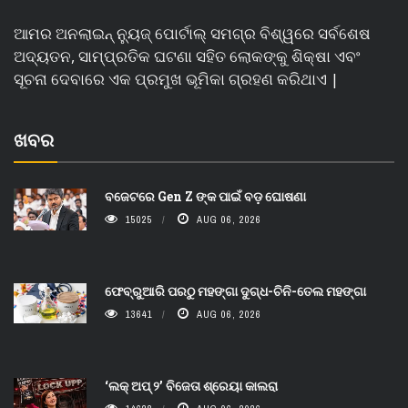
ଆମର ଅନଲାଇନ୍ ନ୍ୟୁଜ୍ ପୋର୍ଟାଲ୍ ସମଗ୍ର ବିଶ୍ୱରେ ସର୍ବଶେଷ
ଅଦ୍ୟତନ, ସାମ୍ପ୍ରତିକ ଘଟଣା ସହିତ ଲୋକଙ୍କୁ ଶିକ୍ଷା ଏବଂ
ସୂଚନା ଦେବାରେ ଏକ ପ୍ରମୁଖ ଭୂମିକା ଗ୍ରହଣ କରିଥାଏ |
ଖବର
ବଜେଟରେ Gen Z ଙ୍କ ପାଇଁ ବଡ଼ ଘୋଷଣା
15025
AUG 06, 2026
ଫେବ୍ରୁଆରି ପରଠୁ ମହଙ୍ଗା ଦୁଗ୍ଧ-ଚିନି-ତେଲ ମହଙ୍ଗା
13641
AUG 06, 2026
‘ଲକ୍ ଅପ୍ ୨’ ବିଜେତା ଶ୍ରେୟା କାଲରା