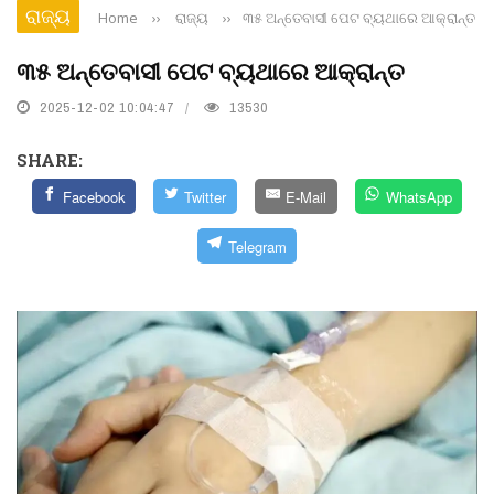
ରାଜ୍ୟ
Home
››
ରାଜ୍ୟ
››
୩୫ ଅନ୍ତେବାସୀ ପେଟ ବ୍ୟଥାରେ ଆକ୍ରାନ୍ତ
୩୫ ଅନ୍ତେବାସୀ ପେଟ ବ୍ୟଥାରେ ଆକ୍ରାନ୍ତ
2025-12-02 10:04:47
13530
SHARE:
Facebook
Twitter
E-Mail
WhatsApp
Telegram