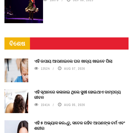
ବିଶେଷ
ଏହି ଉପାୟ ଆପଣାଇଲେ ଘର ଖାଦ୍ୟ ଖାଇବେ ପିଲା
13524
AUG 07, 2026
ଏହି ସ୍ଥାନରେ କଳାଜାଇ ଥିଲେ ସୁଖୀ ହୋଇଥାଏ ଦାମ୍ପତ୍ୟ
ଜୀବନ
15414
AUG 05, 2026
ଏହି ୫ ଅଭ୍ୟାସ କରନ୍ତୁ, ସତେଜ ରହିବ ଆପଣଙ୍କ ଚର୍ମ ଏବଂ
ଶରୀର