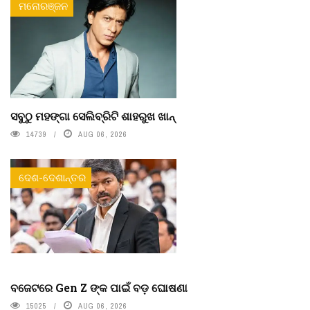
ମନୋରଞ୍ଜନ
ସବୁଠୁ ମହଙ୍ଗା ସେଲିବ୍ରିଟି ଶାହରୁଖ ଖାନ୍
14739
AUG 06, 2026
ଦେଶ-ଦେଶାନ୍ତର
ବଜେଟରେ Gen Z ଙ୍କ ପାଇଁ ବଡ଼ ଘୋଷଣା
15025
AUG 06, 2026