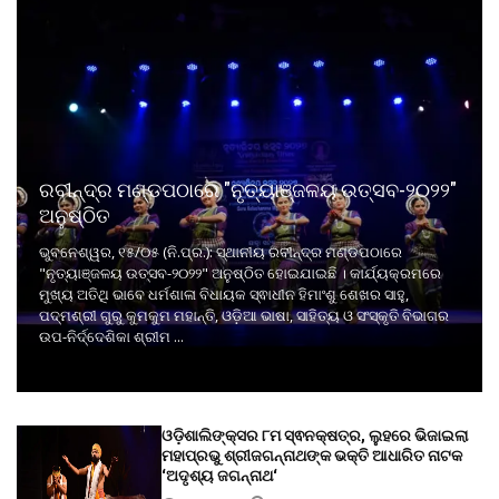
ରବୀନ୍ଦ୍ର ମଣ୍ଡପଠାରେ "ନୃତ୍ୟାଞ୍ଜଳୟ ଉତ୍ସବ-୨୦୨୨"
ଅନୁଷ୍ଠିତ
ଭୁବନେଶ୍ୱର, ୧୫/୦୫ (ନି.ପ୍ର.): ସ୍ଥାନୀୟ ରବୀନ୍ଦ୍ର ମଣ୍ଡପଠାରେ
"ନୃତ୍ୟାଞ୍ଜଳୟ ଉତ୍ସବ-୨୦୨୨" ଅନୁଷ୍ଠିତ ହୋଇଯାଇଛି । କାର୍ଯ୍ୟକ୍ରମରେ
ମୁଖ୍ୟ ଅତିଥି ଭାବେ ଧର୍ମଶାଳା ବିଧାୟକ ସ୍ଵାଧୀନ ହିମାଂଶୁ ଶେଖର ସାହୁ,
ପଦ୍ମଶ୍ରୀ ଗୁରୁ କୁମକୁମ ମହାନ୍ତି, ଓଡ଼ିଆ ଭାଷା, ସାହିତ୍ୟ ଓ ସଂସ୍କୃତି ବିଭାଗର
ଉପ-ନିର୍ଦ୍ଦେଶିକା ଶ୍ରୀମ ...
ଓଡ଼ିଶାଲିଙ୍କ୍ସର ୮ମ ସ୍ଵନକ୍ଷତ୍ର, ଲୁହରେ ଭିଜାଇଲା
ମହାପ୍ରଭୁ ଶ୍ରୀଜଗନ୍ନାଥଙ୍କ ଭକ୍ତି ଆଧାରିତ ନାଟକ
‘ଅଦୃଶ୍ୟ ଜଗନ୍ନାଥ‘