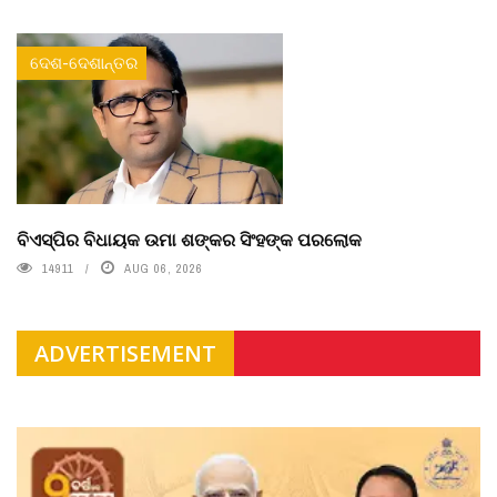
ଦେଶ-ଦେଶାନ୍ତର
ବିଏସ୍‌ପିର ବିଧାୟକ ଉମା ଶଙ୍କର ସିଂହଙ୍କ ପରଲୋକ
14911
AUG 06, 2026
ADVERTISEMENT