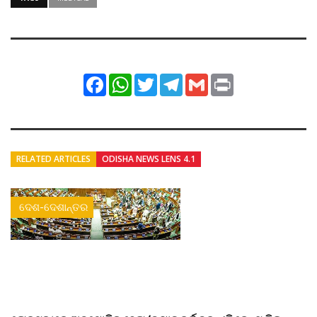
Facebook
WhatsApp
Twitter
Telegram
Gmail
Print
RELATED ARTICLES
ODISHA NEWS LENS 4.1
ଦେଶ-ଦେଶାନ୍ତର