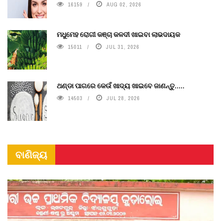
16159
AUG 02, 2026
ମଧୁମେହ ରୋଗୀ କଞ୍ଚା କଳଦୀ ଖାଇବା ଲାଭଦାୟକ
15011
JUL 31, 2026
ଥଣ୍ଡା ପାଗରେ କେଉଁ ଖାଦ୍ୟ ଖାଇବେ ଜାଣନ୍ତୁ.....
14503
JUL 28, 2026
ବାଣିଜ୍ୟ