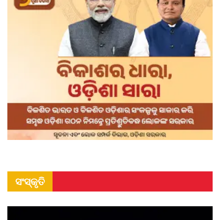
ସଂସ୍କୃତି