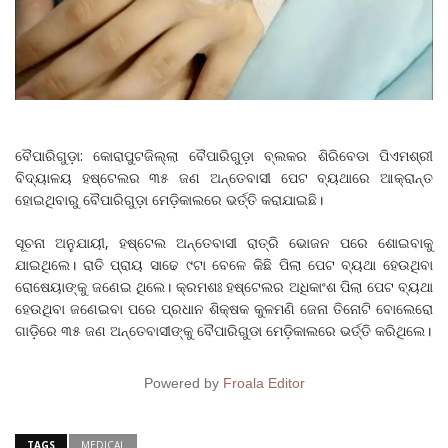
ବୈପାରିଗୁଡ଼ା: କୋରାପୁଟଜିଲ୍ଲା ବୈପାରିଗୁଡ଼ା ବ୍ଲକର ଶିରିବେଡା ପିଏମଶ୍ରୀ
ବିଦ୍ୟାଳୟ ହଷ୍ଟେଲର ୩୫ ଜଣ ଅନ୍ତେବାସୀ ପେଟ ବ୍ୟଥାରେ ଆକ୍ରାନ୍ତ
ହୋଇଥିବାରୁ ବୈପାରିଗୁଡ଼ା ମେଡ଼ିକାଲରେ ଭର୍ତ୍ତି କରାଯାଇଛି।
ସୂଚନା ଅନୁଯାୟୀ, ହଷ୍ଟେଲ ଅନ୍ତେବାସୀ ରାତ୍ରି ଭୋଜନ ପରେ ଶୋଇବାକୁ
ଯାଇଥିଲେ। ରାତି ପ୍ରାୟ ସାଢେ ୯ଟା ବେଳେ କିଛି ପିଲା ପେଟ ବ୍ୟଥା ହେଉଥିବା
ରୋଷେୟାଙ୍କୁ ଜଣେଇ ଥିଲେ। କ୍ରମଶଃ ହଷ୍ଟେଲର ଅଧିକାଂଶ ପିଲା ପେଟ ବ୍ୟଥା
ହେଉଥିବା ଜଣେଇବା ପରେ ପ୍ରଧାନ ଶିକ୍ଷକ କୁଳମଣି ଜେନା ତିନୋଟି ବୋଲେରୋ
ଗାଡ଼ିରେ ୩୫ ଜଣ ଅନ୍ତେବାସୀଙ୍କୁ ବୈପାରିଗୁଡା ମେଡ଼ିକାଲରେ ଭର୍ତ୍ତି କରିଥିଲେ।
Powered by
Froala Editor
TAGS
MEDICAL