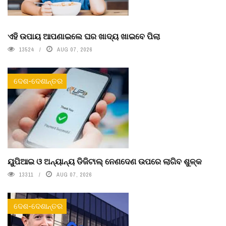
ଏହି ଉପାୟ ଆପଣାଇଲେ ଘର ଖାଦ୍ୟ ଖାଇବେ ପିଲା
13524
AUG 07, 2026
ଦେଶ-ଦେଶାନ୍ତର
ୟୁପିଆଇ ଓ ଅନ୍ୟାନ୍ୟ ଡିଜିଟାଲ୍ ନେଣଦେଣ ଉପରେ ଲାଗିବ ଶୁଳ୍କ
13311
AUG 07, 2026
ଦେଶ-ଦେଶାନ୍ତର