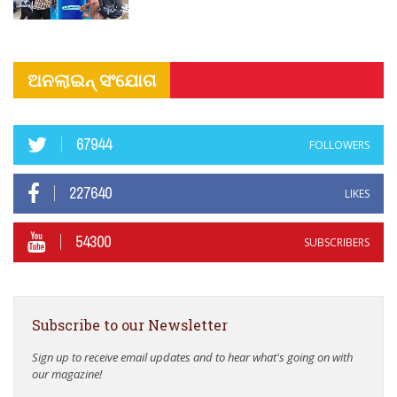
ଅନଲାଇନ୍ ସଂଯୋଗ
67944
FOLLOWERS
227640
LIKES
54300
SUBSCRIBERS
Subscribe to our Newsletter
Sign up to receive email updates and to hear what's going on with
our magazine!