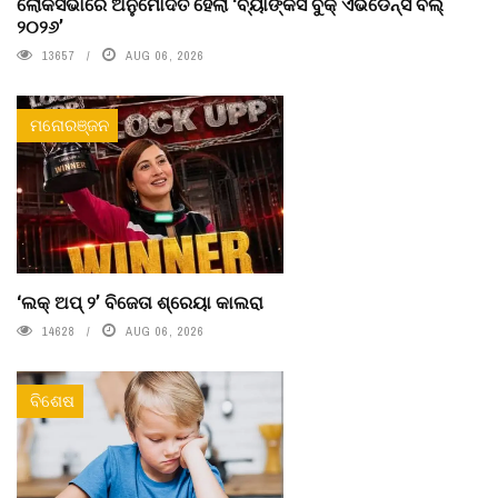
ଲୋକସଭାରେ ଅନୁମୋଦିତ ହେଲା ‘ବ୍ୟାଙ୍କର୍ସ ବୁକ୍ ଏଭିଡେନ୍ସ ବିଲ୍
୨୦୨୬’
13657
AUG 06, 2026
ମନୋରଞ୍ଜନ
‘ଲକ୍ ଅପ୍ ୨’ ବିଜେତା ଶ୍ରେୟା କାଲରା
14628
AUG 06, 2026
ବିଶେଷ